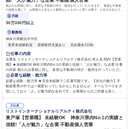
頼!「人が魅力」な企業 不動産個人営業
個人のお客様に対し、多彩な不動産の仲介・販売を行っていただきます。 最適な不動産
の提案を通じて、お客様の人生をより素晴らしいものへと導く仕事で、人生の大きなライ
フイベントに携わることができます。
月給
30万330円以上
勤務地
神奈川県横浜市中区
業界未経験歓迎
資格取得支援あり
完全週休2日制
仕事の内容
企業名 リストインターナショナルリアルティ株式会社 求人名 関内【営業
職】★未経験OK 神奈川県内No.1の実績と信頼！「人が魅力」な企業 仕事
の内容 個人のお客様に対し、多彩な不動産の仲介・販売を行っていただき
ます。 最適な不動産の提案を通じて、お客様の人生をより素晴らしいもの
必要な経験・能力等
へと導く仕事で、人生の大きなライフイベントに携わることができます。
必要な経験・能力等 ★完全未経験でご応募可能です。 【当社の魅力】不
【風土・環境】 チームワークを大切にしており、仲間同士で支えあう文化
動産業界の中では一風変わっているかもしれませんが、チームワークを大
が根強い社風です。また、上司のサポートや研修制度も充実しており未経
切にしており「人」が魅力的な会社です。お客様からのご評価も高く、神
験からでも安心して挑戦可能です。多彩なキャリアパスがあり、自身の夢
奈川県仲介手数料ランキング1位の実績を誇ります。また、不動産営業の
の実現が可能な環境である点も強みです。 募集職種 関内【営業職】★未
中では高い固定給与割合、完全週休二日制、フレックスタイム制度、月平
経験OK 神奈川県内No.1の実績と信頼！「人が魅力」な企業
正社員
均残業時間24時間程度など就業環境も強みとしており、従業員満足度の非
リストインターナショナルリアルティ株式会社
常に高い会社です。 学歴・資格 学歴：大学院 大学 高専 短大 専修学校 高
校 語学力： 資格：
東戸塚【営業職】 未経験OK 神奈川県内No.1の実績と
信頼!「人が魅力」な企業 不動産個人営業