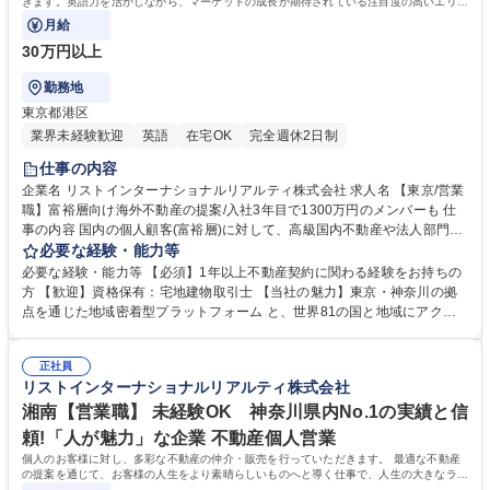
きます。英語力を活かしながら、マーケットの成長が期待されている注目度の高いエリア
を担当することができるポジションです。
月給
30万円以上
勤務地
東京都港区
業界未経験歓迎
英語
在宅OK
完全週休2日制
仕事の内容
企業名 リストインターナショナルリアルティ株式会社 求人名 【東京/営業
職】富裕層向け海外不動産の提案/入社3年目で1300万円のメンバーも 仕
事の内容 国内の個人顧客(富裕層)に対して、高級国内不動産や法人部門の
仲介営業をご担当いただきます。英語力を活かしながら、マーケットの成
必要な経験・能力等
長が期待されている注目度の高いエリアを担当することができるポジショ
必要な経験・能力等 【必須】1年以上不動産契約に関わる経験をお持ちの
ンです。 【詳細】1：国内個人顧客に対する海外不動産の提案、2：提案
方 【歓迎】資格保有：宅地建物取引士 【当社の魅力】東京・神奈川の拠
後の現地視察対応、3：契約関連業務、4：契約後の引き渡しまでのサポー
点を通じた地域密着型プラットフォーム と、世界81の国と地域にアクセ
ト 募集職種 【東京/営業職】富裕層向け海外不動産の提案/入社3年目で13
スできるグローバルネットワークを活かした事業モデルを展開。海外のセ
00万円のメンバーも
レブやハリウッドスターからの問い合わせも多数有。コロナ禍においても
正社員
増収増益計上を続けており、メンバー全員がチャレンジ精神をもってフレ
リストインターナショナルリアルティ株式会社
キシブルに働く、従業員満足度の高い環境です。 学歴・資格 学歴：大学
院 大学 語学力：英語 資格：
湘南【営業職】 未経験OK 神奈川県内No.1の実績と信
頼!「人が魅力」な企業 不動産個人営業
個人のお客様に対し、多彩な不動産の仲介・販売を行っていただきます。 最適な不動産
の提案を通じて、お客様の人生をより素晴らしいものへと導く仕事で、人生の大きなライ
フイベントに携わることができます。