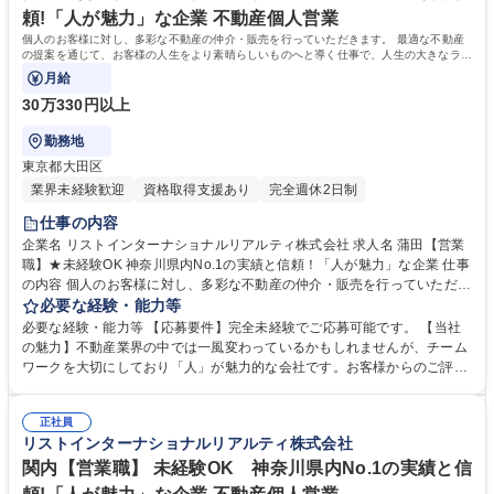
頼!「人が魅力」な企業 不動産個人営業
個人のお客様に対し、多彩な不動産の仲介・販売を行っていただきます。 最適な不動産
の提案を通じて、お客様の人生をより素晴らしいものへと導く仕事で、人生の大きなライ
フイベントに携わることができます。
月給
30万330円以上
勤務地
東京都大田区
業界未経験歓迎
資格取得支援あり
完全週休2日制
仕事の内容
企業名 リストインターナショナルリアルティ株式会社 求人名 蒲田【営業
職】★未経験OK 神奈川県内No.1の実績と信頼！「人が魅力」な企業 仕事
の内容 個人のお客様に対し、多彩な不動産の仲介・販売を行っていただき
ます。 最適な不動産の提案を通じて、お客様の人生をより素晴らしいもの
必要な経験・能力等
へと導く仕事で、人生の大きなライフイベントに携わることができます。
必要な経験・能力等 【応募要件】完全未経験でご応募可能です。 【当社
【風土・環境】 チームワークを大切にしており、仲間同士で支えあう文化
の魅力】不動産業界の中では一風変わっているかもしれませんが、チーム
が根強い社風です。また、上司のサポートや研修制度も充実しており未経
ワークを大切にしており「人」が魅力的な会社です。お客様からのご評価
験からでも安心して挑戦可能です。多彩なキャリアパスがあり、自身の夢
も高く、神奈川県仲介手数料ランキング1位の実績を誇ります。また、不
の実現が可能な環境である点も強みです。 募集職種 蒲田【営業職】★未
動産営業の中では高い固定給与割合、完全週休二日制、フレックスタイム
経験OK 神奈川県内No.1の実績と信頼！「人が魅力」な企業
正社員
制度、月平均残業時間24時間程度など就業環境も強みとしており、従業員
リストインターナショナルリアルティ株式会社
満足度の非常に高い会社です。 学歴・資格 学歴：大学院 大学 高専 短大
専修学校 高校 語学力： 資格：
関内【営業職】 未経験OK 神奈川県内No.1の実績と信