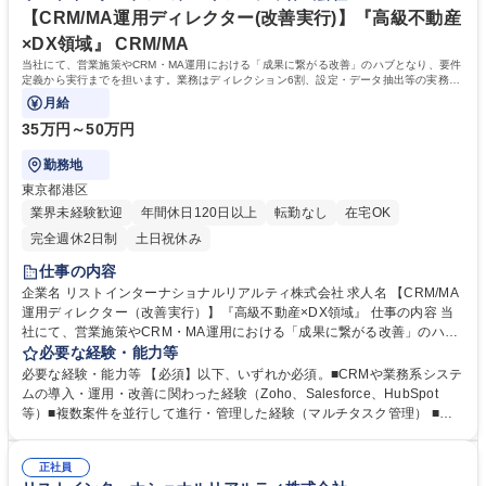
【CRM/MA運用ディレクター(改善実行)】『高級不動産
×DX領域』 CRM/MA
当社にて、営業施策やCRM・MA運用における「成果に繋がる改善」のハブとなり、要件
定義から実行までを担います。業務はディレクション6割、設定・データ抽出等の実務4
割。社内外の調整や進捗管理を通じ、現場の
月給
35万円～50万円
勤務地
東京都港区
業界未経験歓迎
年間休日120日以上
転勤なし
在宅OK
完全週休2日制
土日祝休み
仕事の内容
企業名 リストインターナショナルリアルティ株式会社 求人名 【CRM/MA
運用ディレクター（改善実行）】『高級不動産×DX領域』 仕事の内容 当
社にて、営業施策やCRM・MA運用における「成果に繋がる改善」のハブ
となり、要件定義から実行までを担います。業務はディレクション6割、
必要な経験・能力等
設定・データ抽出等の実務4割。社内外の調整や進捗管理を通じ、現場の
必要な経験・能力等 【必須】以下、いずれか必須。■CRMや業務系システ
運用改善をリードしながら、チーム全体の実行力を最大化させるポジショ
ムの導入・運用・改善に関わった経験（Zoho、Salesforce、HubSpot
ンです。 【業務比率】 調整・進行（ディレクション）：約60％ 実務対応
等）■複数案件を並行して進行・管理した経験（マルチタスク管理） ■デ
（簡易設定・インポート・レポート作成）：約40％ ※新規・大型プロジ
ータを扱う業務において、項目構造を理解し、インポート・抽出・確認を
ェクトの企画・実装はマネージャーが主導 募集職種 【CRM/MA運用ディ
行った経験■関係者（社内他部署・外部ベンダー）と調整しながら業務を
レクター（改善実行）】『高級不動産×DX領域』
正社員
進めた経験 【歓迎】■メルマガ・MAツールを活用した施策運用経験 ■少人