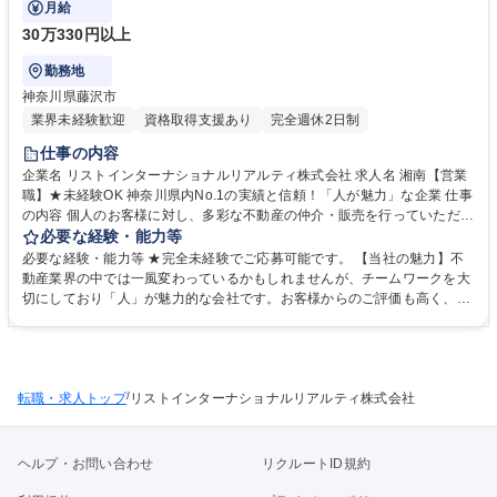
月給
30万330円以上
勤務地
神奈川県藤沢市
業界未経験歓迎
資格取得支援あり
完全週休2日制
仕事の内容
企業名 リストインターナショナルリアルティ株式会社 求人名 湘南【営業
職】★未経験OK 神奈川県内No.1の実績と信頼！「人が魅力」な企業 仕事
の内容 個人のお客様に対し、多彩な不動産の仲介・販売を行っていただき
ます。 最適な不動産の提案を通じて、お客様の人生をより素晴らしいもの
必要な経験・能力等
へと導く仕事で、人生の大きなライフイベントに携わることができます。
必要な経験・能力等 ★完全未経験でご応募可能です。 【当社の魅力】不
【風土・環境】 チームワークを大切にしており、仲間同士で支えあう文化
動産業界の中では一風変わっているかもしれませんが、チームワークを大
が根強い社風です。また、上司のサポートや研修制度も充実しており未経
切にしており「人」が魅力的な会社です。お客様からのご評価も高く、神
験からでも安心して挑戦可能です。多彩なキャリアパスがあり、自身の夢
奈川県仲介手数料ランキング1位の実績を誇ります。また、不動産営業の
の実現が可能な環境である点も強みです。 募集職種 湘南【営業職】★未
中では高い固定給与割合、完全週休二日制、フレックスタイム制度、月平
経験OK 神奈川県内No.1の実績と信頼！「人が魅力」な企業
均残業時間24時間程度など就業環境も強みとしており、従業員満足度の非
常に高い会社です。 学歴・資格 学歴：大学院 大学 高専 短大 専修学校 高
/
転職・求人トップ
校 語学力： 資格：
リストインターナショナルリアルティ株式会社
ヘルプ・お問い合わせ
リクルートID規約