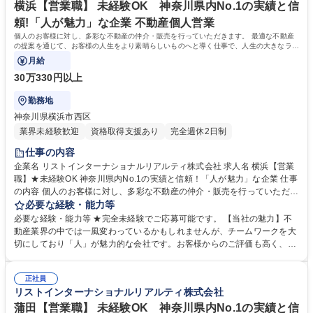
校 語学力： 資格：
横浜【営業職】 未経験OK 神奈川県内No.1の実績と信
頼!「人が魅力」な企業 不動産個人営業
個人のお客様に対し、多彩な不動産の仲介・販売を行っていただきます。 最適な不動産
の提案を通じて、お客様の人生をより素晴らしいものへと導く仕事で、人生の大きなライ
フイベントに携わることができます。
月給
30万330円以上
勤務地
神奈川県横浜市西区
業界未経験歓迎
資格取得支援あり
完全週休2日制
仕事の内容
企業名 リストインターナショナルリアルティ株式会社 求人名 横浜【営業
職】★未経験OK 神奈川県内No.1の実績と信頼！「人が魅力」な企業 仕事
の内容 個人のお客様に対し、多彩な不動産の仲介・販売を行っていただき
ます。 最適な不動産の提案を通じて、お客様の人生をより素晴らしいもの
必要な経験・能力等
へと導く仕事で、人生の大きなライフイベントに携わることができます。
必要な経験・能力等 ★完全未経験でご応募可能です。 【当社の魅力】不
【風土・環境】 チームワークを大切にしており、仲間同士で支えあう文化
動産業界の中では一風変わっているかもしれませんが、チームワークを大
が根強い社風です。また、上司のサポートや研修制度も充実しており未経
切にしており「人」が魅力的な会社です。お客様からのご評価も高く、神
験からでも安心して挑戦可能です。多彩なキャリアパスがあり、自身の夢
奈川県仲介手数料ランキング1位の実績を誇ります。また、不動産営業の
の実現が可能な環境である点も強みです。 募集職種 横浜【営業職】★未
中では高い固定給与割合、完全週休二日制、フレックスタイム制度、月平
経験OK 神奈川県内No.1の実績と信頼！「人が魅力」な企業
正社員
均残業時間24時間程度など就業環境も強みとしており、従業員満足度の非
リストインターナショナルリアルティ株式会社
常に高い会社です。 学歴・資格 学歴：大学院 大学 高専 短大 専修学校 高
校 語学力： 資格：
蒲田【営業職】 未経験OK 神奈川県内No.1の実績と信