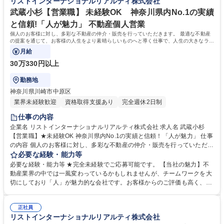
リストインターナショナルリアルティ株式会社
数組織・立ち上げフェーズでの実務経験 ■不動産業界での顧客管理・シス
武蔵小杉【営業職】 未経験OK 神奈川県内No.1の実績
テム導入経験 学歴・資格 学歴：大学院 大学 語学力： 資格：
と信頼!「人が魅力」 不動産個人営業
個人のお客様に対し、多彩な不動産の仲介・販売を行っていただきます。 最適な不動産
の提案を通じて、お客様の人生をより素晴らしいものへと導く仕事で、人生の大きなライ
フイベントに携わることができます。
月給
30万330円以上
勤務地
神奈川県川崎市中原区
業界未経験歓迎
資格取得支援あり
完全週休2日制
仕事の内容
企業名 リストインターナショナルリアルティ株式会社 求人名 武蔵小杉
【営業職】★未経験OK 神奈川県内No.1の実績と信頼！「人が魅力」 仕事
の内容 個人のお客様に対し、多彩な不動産の仲介・販売を行っていただき
ます。 最適な不動産の提案を通じて、お客様の人生をより素晴らしいもの
必要な経験・能力等
へと導く仕事で、人生の大きなライフイベントに携わることができます。
必要な経験・能力等 ★完全未経験でご応募可能です。 【当社の魅力】不
【風土・環境】 チームワークを大切にしており、仲間同士で支えあう文化
動産業界の中では一風変わっているかもしれませんが、チームワークを大
が根強い社風です。また、上司のサポートや研修制度も充実しており未経
切にしており「人」が魅力的な会社です。お客様からのご評価も高く、神
験からでも安心して挑戦可能です。多彩なキャリアパスがあり、自身の夢
奈川県仲介手数料ランキング1位の実績を誇ります。また、不動産営業の
の実現が可能な環境である点も強みです。 募集職種 武蔵小杉【営業職】
中では高い固定給与割合、完全週休二日制、フレックスタイム制度、月平
★未経験OK 神奈川県内No.1の実績と信頼！「人が魅力」
正社員
均残業時間24時間程度など就業環境も強みとしており、従業員満足度の非
リストインターナショナルリアルティ株式会社
常に高い会社です。 学歴・資格 学歴：大学院 大学 高専 短大 専修学校 高