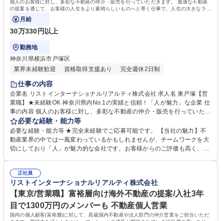
個人のお客様に対し、多彩な不動産の仲介・販売を行っていただきます。 最適な不動産
の提案を通じて、お客様の人生をより素晴らしいものへと導く仕事で、人生の大きなライ
フイベントに携わることができます。
月給
30万330円以上
勤務地
神奈川県横浜市戸塚区
業界未経験歓迎
資格取得支援あり
完全週休2日制
仕事の内容
企業名 リストインターナショナルリアルティ株式会社 求人名 東戸塚【営
業職】★未経験OK 神奈川県内No.1の実績と信頼！「人が魅力」な企業 仕
事の内容 個人のお客様に対し、多彩な不動産の仲介・販売を行っていただ
きます。 最適な不動産の提案を通じて、お客様の人生をより素晴らしいも
必要な経験・能力等
のへと導く仕事で、人生の大きなライフイベントに携わることができま
必要な経験・能力等 ★完全未経験でご応募可能です。 【当社の魅力】不
す。 【風土・環境】 チームワークを大切にしており、仲間同士で支えあ
動産業界の中では一風変わっているかもしれませんが、チームワークを大
う文化が根強い社風です。また、上司のサポートや研修制度も充実してお
切にしており「人」が魅力的な会社です。お客様からのご評価も高く、神
り未経験からでも安心して挑戦可能です。多彩なキャリアパスがあり、自
奈川県仲介手数料ランキング1位の実績を誇ります。また、不動産営業の
身の夢の実現が可能な環境である点も強みです。 募集職種 東戸塚【営業
中では高い固定給与割合、完全週休二日制、フレックスタイム制度、月平
職】★未経験OK 神奈川県内No.1の実績と信頼！「人が魅力」な企業
正社員
均残業時間24時間程度など就業環境も強みとしており、従業員満足度の非
リストインターナショナルリアルティ株式会社
常に高い会社です。 学歴・資格 学歴：大学院 大学 高専 短大 専修学校 高
校 語学力： 資格：
【東京/営業職】富裕層向け海外不動産の提案/入社3年
目で1300万円のメンバーも 不動産個人営業
国内の個人顧客(富裕層)に対して、高級国内不動産や法人部門の仲介営業をご担当いただ