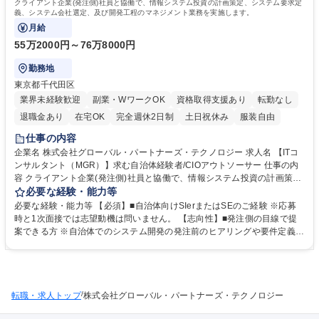
クライアント企業(発注側)社員と協働で、情報システム投資の計画策定、システム要求定
義、システム会社選定、及び開発工程のマネジメント業務を実施します。
月給
55万2000円～76万8000円
勤務地
東京都千代田区
業界未経験歓迎
副業・WワークOK
資格取得支援あり
転勤なし
退職金あり
在宅OK
完全週休2日制
土日祝休み
服装自由
仕事の内容
企業名 株式会社グローバル・パートナーズ・テクノロジー 求人名 【ITコ
ンサルタント（MGR）】求む自治体経験者/CIOアウトソーサー 仕事の内
容 クライアント企業(発注側)社員と協働で、情報システム投資の計画策
定、システム要求定義、システム会社選定、及び開発工程のマネジメント
必要な経験・能力等
業務を実施します。 当社プロジェクト体制内のマネージャーとして、クラ
必要な経験・能力等 【必須】■自治体向けSIerまたはSEのご経験 ※応募
イアント企業中堅層とのリレーションシップを密にし、課題分析やシステ
時と1次面接では志望動機は問いません。 【志向性】■発注側の目線で提
ム要求策定等の業務を行っていただきます。 《組織運営や組織拡大に向け
案できる方 ※自治体でのシステム開発の発注前のヒアリングや要件定義、
た仕事》アサインされたプロジェクトで活躍いただくことはもちろん得意
予算化、RFI・RFPへの対応等に関わったご経験のある方を募集します。
領域の技術を、メンバーに提供し、成長につなげる組織運営にも携わって
【歓迎】■発注側に近い立場でのニーズの定義、ステークホルダーへの価
いただきたいと考えています。 募集職種 【ITコンサルタント（MGR）】
値提供、ビジネスアナリシス等に関わった経験 ■ITストラテジスト・ITコ
求む自治体経験者/CIOアウトソーサー
ーディネータ・情報処理安全確保支援士の資格保有者 学歴・資格 学歴：
/
転職・求人トップ
大学院 大学 語学力： 資格：中小企業診断士 上級システムアドミニストレ
株式会社グローバル・パートナーズ・テクノロジー
ータ システム監査技術者