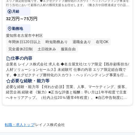
エリア限定総合職です。◆エグゼクティブ層特化のスカウト・ヘッドハンティング事業を
行う当社において顧客の人材の獲得支援をお任せします。《働き方や目標達成までの設計
まで裁量》を持って働けます。
月給
32万円～75万円
勤務地
愛知県名古屋市中村区
年間休日120日以上
時短勤務あり
退職金あり
在宅OK
完全週休2日制
土日祝休み
服装自由
仕事の内容
企業名 レイノス株式会社 求人名 ◆名古屋支社/エリア限定【既存顧客担当/
人材ソリューションセールス】未経験可 仕事の内容 エリア限定総合職で
す。◆エグゼクティブ層特化のスカウト・ヘッドハンティング事業を行う
当社において顧客の人材の獲得支援をお任せします。《働き方や目標達成
必要な経験・能力等
までの設計まで裁量》を持って働けます。 【具体的に】■事業戦略や経営
必要な経験・能力等 【何れか必須】営業、人事、マーケティング、接客、
課題をヒアリング■状況にあわせて必要な人材要件を設定■要件に合う候補
経営企画 経験者 《魅力》■正当な評価と報酬：早い方は1年半程度で主査
者をリサーチ、紹介※クライアントの開拓は別部隊が行うため、既存顧客
へキャリアアップ。（社内上位20％/通常4年程度）。 ■自己申告制度に
へのアプローチのみ。 ◎2週間程度の研修の後、サブ担当としてOJTを進
て、他グループ会社への異動、管理部門、企画部門への異動実績有。様々
めて行きます。研修内容としては、ビジネスのスキルや考え方にまつわる
なキャリアパスが描けます■Q毎に有給消化。有給消化率約9割。実質年間
研修です 募集職種 ◆名古屋支社/エリア限定【既存顧客担当/人材ソリュー
休日『130日以上』。週休3日制適用範囲拡大。■グループすべてのリソー
ションセールス】未経験可
スが使え、成果は自身にも反映 ■希望の無い拠点間異動は原則無 《その他
/
転職・求人トップ
多くの魅力をフリーコメント欄にも記載！》 学歴・資格 学歴：大学院 大
レイノス株式会社
学 語学力： 資格：