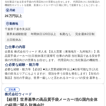
当社製品である安全手袋の代理店向けの営業をお任せします。 代理店向けに当社製品の
機能性やメリットを提案、直接エンドユーザー(工場)に対して提案することもございま
す。
月給
26万円以上
勤務地
千葉県千葉市美浜区
業界未経験歓迎
年間休日120日以上
転勤なし
完全週休2日制
土日祝休み
仕事の内容
企業名 株式会社ウィード 求人名 【法人営業（東海地方・九州地方）】高
品質手袋メーカー/土日祝休/直行直帰可 仕事の内容 当社製品である安全手
袋の代理店向けの営業をお任せします。 代理店向けに当社製品の機能性や
メリットを提案、直接エンドユーザー(工場)に対して提案することもござ
必要な経験・能力等
います。 同時にエンドユーザーの要望を生産部門にフィードバックし、新
必要な経験・能力等 【必須】■法人営業経験3年以上■出張可能な方(入社
しい商品開発につながる情報の収集も大切な任務になります。 【働き方】
後の担当エリアにもよりますが、宿泊を伴う出張も発生します) 【当社の
基本的には毎週月曜は出社、火曜から金曜は直行直帰や出張でユーザーを
製品】当社の手袋は、世界一厳しいと言われるヨーロッパの安全 基準を満
訪問する勤務形態になります。担当エリアにもよりますが、2,3泊の出張
たすだけでなく、グリップ力やフィット感・コーティング加工による付加
が月に2回程度発生する場合があります。 募集職種 【法人営業（東海地
機能も兼ね備えています。多くの機能を持つため、用途にあわせた手袋を
方・九州地方）】高品質手袋メーカー/土日祝休/直行直帰可
正社員
提案できる強みがあります。なかでも「特殊すべり止め加工」「人間工学
株式会社ウィード
に基づいた手形の設計」「防水性や耐油性などの付加機能」はお客様から
支持して頂ける大きな理由となっております。海外でも通用する高品質商
【経理】世界基準の高品質手袋メーカー/当G国内全体
品のニーズが高まっており、今後も拡大見込みです。 学歴・資格 学歴：
の経理に関る 財務会計