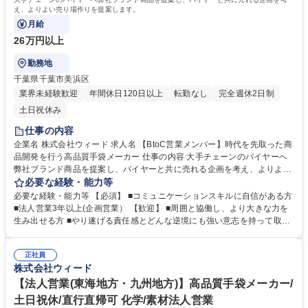
え、よりよい売り場作りを提案します。
月給
26万円以上
勤務地
千葉県千葉市美浜区
業界未経験歓迎
年間休日120日以上
転勤なし
完全週休2日制
土日祝休み
仕事の内容
企業名 株式会社ウィード 求人名 【BtoC営業メンバー】時代を先取った商
品開発を行う高品質手袋メーカー 仕事の内容 大手チェーンのバイヤーへ
弊社ブランド商品を提案し、バイヤーと共に売れる企画を考え、よりよい
売り場作りを提案します。 【業務内容詳細】ホームセンター/ドッラグス
必要な経験・能力等
トア/コンビニエンスストアなどのリテールショップ本部への営業活動が主
必要な経験・能力等 【必須】 ■コミュニケーションスキルに自信がある方
な業務となり、取引先バイヤーと共に商品を企画・開発し、中国の合弁工
■法人営業3年以上(企画営業） 【歓迎】 ■周囲と協働し、より大きな力を
場の生産管理までトータルに行う仕事です。【入社後の流れ】当初は先輩
生み出せる方 ■やり遂げる責任感とどんな逆境にも強い意志を持って取り
社員と同行営業をしながら商品や営業を学んでいただきます。半年後には
組むタフさを持っている方 ■いかなる変化にも柔軟に対応できる方 ■海外
単独でバイヤー商談や新規開拓をお任せいたします。 募集職種 【BtoC営
工場とのやり取りのご経験がある方 学歴・資格 学歴：大学院 大学 高専 短
業メンバー】時代を先取った商品開発を行う高品質手袋メーカー
正社員
大 専修学校 高校 語学力： 資格：第一種運転免許普通自動車
株式会社ウィード
【法人営業(東海地方・九州地方)】高品質手袋メーカー/
土日祝休/直行直帰可 化学/素材法人営業