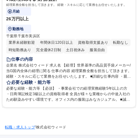
大学院 大学 高専 短大 専修学校 高校 語学力： 資格：第一種運転免許普通
経理業務全般を担当して頂きます。 経験・スキルに応じて業務をお任せいたします。
自動車
月給
26万円以上
勤務地
千葉県千葉市美浜区
業界未経験歓迎
年間休日120日以上
資格取得支援あり
転勤なし
時短勤務あり
完全週休2日制
土日祝休み
服装自由
仕事の内容
企業名 株式会社ウィード 求人名 【経理】世界基準の高品質手袋メーカー/
当G国内全体の経理に関る 仕事の内容 経理業務全般を担当して頂きます。
経験・スキルに応じて業務をお任せいたします。 ■詳細な仕事内容 ・親会
社含む、国内グループ会社の経理業務 ・月次・年次決算対応 ・仕訳・伝
必要な経験・能力等
票処理、経費精算 ・請求書管理、入出金管理 ・支払管理 ・固定資産管理
必要な経験・能力等 【必須】 ・事業会社での経理実務経験5年以上の方
・帳票作成などの社内業務 ・その他バックオフィス業務（総務・購買な
・日商簿記検定3級以上の資格取得者 全員が様々な業種からの中途入社の
ど） 従事すべき業務の変更の範囲：経理関連業務に一貫して携わって頂き
ため馴染みやすい環境です。オフィス内の服装はみなカジュアル。 ■誠実
ます 募集職種 【経理】世界基準の高品質手袋メーカー/当G国内全体の経
で親切な方■経理を通して人に寄り添いたい、と思っている方■笑顔の素敵
理に関る
な方■チームワークを大切にできる方■変化に柔軟に対応できる方 でした
らきっと馴染めると思います。 学歴・資格 学歴：大学院 大学 高専 短大
専修学校 語学力： 資格：日商簿記検定3級
/
転職・求人トップ
株式会社ウィード