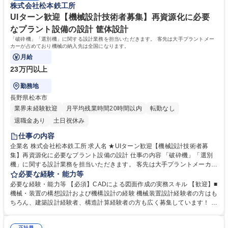
株式会社松本鉄工所
UIターン歓迎【機械設計技術者募集】再資源化に必要
なプラント設備の設計 筐体設計
「破砕機」「選別機」に関する設計業務を担当いただきます。 客先は大手プラントメー
カーが占めており機械の納入先は全国になります。
月給
23万円以上
勤務地
長野県松本市
業界未経験歓迎
月平均残業時間20時間以内
転勤なし
退職金あり
土日祝休み
仕事の内容
企業名 株式会社松本鉄工所 求人名 ★UIターン歓迎【機械設計技術者募
集】再資源化に必要なプラント設備の設計 仕事の内容 「破砕機」「選別
機」に関する設計業務を担当いただきます。 客先は大手プラントメーカー
が占めており機械の納入先は全国になります。 先輩の指導のもと、不明な
必要な経験・能力等
点については一から学べます。 ・業務の変更範囲：当社の有する事業全般
必要な経験・能力等 【必須】CADによる図面作成の実務スキル 【歓迎】■
募集職種 ★UIターン歓迎【機械設計技術者募集】再資源化に必要なプラン
機械・装置の構想設計および機構設計の経験 機械装置設計経験者の方はも
ト設備の設計
ちろん、建築設計経験者、構造計算経験者の方も広く募集しています！ ●
社員は中途採用も多く、定着率も高いです 学歴・資格 学歴：大学院 大学
高専 短大 専修学校 高校 語学力： 資格：第一種運転免許普通自動車
正社員