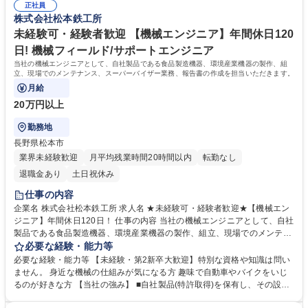
正社員
院 大学 高専 短大 専修学校 高校 語学力： 資格：第一種運転免許普通自動
株式会社松本鉄工所
車
未経験可・経験者歓迎 【機械エンジニア】年間休日120
日! 機械フィールド/サポートエンジニア
当社の機械エンジニアとして、自社製品である食品製造機器、環境産業機器の製作、組
立、現場でのメンテナンス、スーパーバイザー業務、報告書の作成を担当いただきます。
月給
20万円以上
勤務地
長野県松本市
業界未経験歓迎
月平均残業時間20時間以内
転勤なし
退職金あり
土日祝休み
仕事の内容
企業名 株式会社松本鉄工所 求人名 ★未経験可・経験者歓迎★【機械エン
ジニア】年間休日120日！ 仕事の内容 当社の機械エンジニアとして、自社
製品である食品製造機器、環境産業機器の製作、組立、現場でのメンテナ
ンス、スーパーバイザー業務、報告書の作成を担当いただきます。 【業務
必要な経験・能力等
詳細】 ●自社製品の製作、加工、組立、据付調整 ●現場でのメンテナンス
必要な経験・能力等 【未経験・第2新卒大歓迎】特別な資格や知識は問い
及びSV ●報告書の作成 ※建物の改変を伴う業務は含まない 募集職種 ★未
ません。 身近な機械の仕組みが気になる方 趣味で自動車やバイクをいじ
経験可・経験者歓迎★【機械エンジニア】年間休日120日！
るのが好きな方 【当社の強み】 ■自社製品(特許取得)を保有し、その設計
だけでなく、設備の製作や据付、保守まで幅広く対応できます。 ■社員は