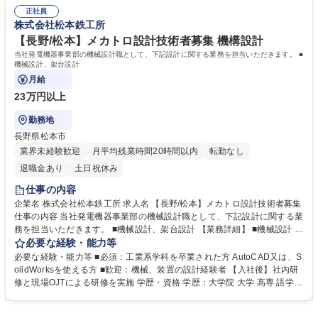
修】入社後は自社製品への知見を深めるため、自社工場及び現場での製
正社員
作、組立、メンテナンス実務を一定期間ご経験いただき、自社製品の基本
株式会社松本鉄工所
を習得いただきます。 その後、チームでの現場OJT（実務研修）を通じ
て、実際の作業に慣れていただきます。 学歴・資格 学歴：大学 高専 短大
【長野/松本】メカトロ設計技術者募集 機構設計
専修学校 高校 語学力： 資格：第一種運転免許普通自動車
当社発電機器事業部の機械設計職として、下記設計に関する業務を担当いただきます。 ■
機械設計、架台設計
月給
23万円以上
勤務地
長野県松本市
業界未経験歓迎
月平均残業時間20時間以内
転勤なし
退職金あり
土日祝休み
仕事の内容
企業名 株式会社松本鉄工所 求人名 【長野/松本】メカトロ設計技術者募集
仕事の内容 当社発電機器事業部の機械設計職として、下記設計に関する業
務を担当いただきます。 ■機械設計、架台設計 【業務詳細】 ■機械設計 ※
建物への改変等は行わない ※業務内容の変更の範囲:当社業務全般 募集職
必要な経験・能力等
種 【長野/松本】メカトロ設計技術者募集
必要な経験・能力等 ■必須：工業系学科を卒業された方 AutoCAD又は、S
olidWorksを使える方 ■歓迎：機械、装置の設計経験者 【入社後】社内研
修と現場OJTによる研修を実施 学歴・資格 学歴：大学院 大学 高専 語学
力： 資格：第一種運転免許普通自動車