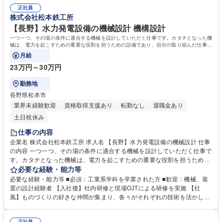
中途採用も多く、定着率も高いです。 学歴・資格 学歴：大学院 大学 高専
正社員
短大 専修学校 高校 語学力： 資格：第一種運転免許普通自動車
株式会社松本鉄工所
【長野】水力発電設備の機械設計 機構設計
一つ一つ、その場の条件に適合する機械を設計していただく仕事です。カタチとなった機
械は、電力を起こすための重要な役割を担うための設備であり、自分の取り組んだ仕事が
実感できる仕事です。
月給
23万円～30万円
勤務地
長野県松本市
業界未経験歓迎
資格取得支援あり
転勤なし
退職金あり
土日祝休み
仕事の内容
企業名 株式会社松本鉄工所 求人名 【長野】水力発電設備の機械設計 仕事
の内容 一つ一つ、その場の条件に適合する機械を設計していただく仕事で
す。カタチとなった機械は、電力を起こすための重要な役割を担うための
設備であり、自分の取り組んだ仕事が実感できる仕事です。 当社アクアテ
必要な経験・能力等
ック事業部の設計技術者として下記業務をお任せします。 【業務内容】水
必要な経験・能力等 ■必須：工業系学科を卒業された方 ■歓迎：機械、装
力発電所の水路設備（水門・巻上機・除塵機、スクリーン網場、鋼構造物
置の設計経験者 【入社後】社内研修と現場OJTによる研修を実施 【社
など）の設計業務 ※建物の改変を伴う業務は含まない ※変更範囲：当社
風】ものづくりの好きな仲間が集まり、各々がそれぞれの技術を活かし各
業務全般 募集職種 【長野】水力発電設備の機械設計
分野で活躍できる社風が有ります。 学歴・資格 学歴：大学院 大学 高専 語
学力： 資格：第一種運転免許普通自動車
正社員