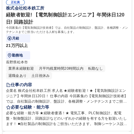
正社員
「見積積算」「受注」「受注後のフォロー活動」「課題のヒアリングと解
株式会社松本鉄工所
決に向けた提案」業務を行っていただきます。 学歴・資格 学歴：大学 語
学力： 資格：第一種運転免許普通自動車
経験者歓迎! 【電気制御設計エンジニア】年間休日120
日! 回路設計
今回募集の【電気制御設計技術者】では、自社製品の制御設計、盤設計、各種調整・メン
テナンスまでご担当いただける人材を募集します。
月給
21万円以上
勤務地
長野県松本市
業界未経験歓迎
月平均残業時間20時間以内
転勤なし
退職金あり
土日祝休み
仕事の内容
企業名 株式会社松本鉄工所 求人名 ★経験者歓迎！★【電気制御設計エン
ジニア】年間休日120日！ 仕事の内容 今回募集の【電気制御設計技術者】
では、自社製品の制御設計、盤設計、各種調整・メンテナンスまでご担当
いただける人材を募集します。 以下の業務をお任せします。 食品メーカ
必要な経験・能力等
ー・廃棄物処理プラントに納入する当社機器の ・電気制御設計、盤設計
必要な経験・能力等 ★経験者優遇！★ 電気工事、PLC制御設計、配電
・お客様との仕様調整検討 ・動作確認調整、検査、立会調整、メンテナン
盤・制御盤設計、回路設計などのいずれかの経験を有する方を歓迎いたし
ス 募集職種 ★経験者歓迎！★【電気制御設計エンジニア】年間休日120
ます！ ■自社製品の制御設計をご担当いただきます。 制御シーケンス設
日！
計、客先との仕様検討調整のご経験がある方を歓迎します！ 【入社後研