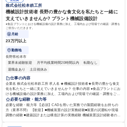
株式会社松本鉄工所
機械設計技術者 長野の豊かな食文化を私たちと一緒に
支えていきませんか? プラント機械設備設計
●食品プラントにおける機械設備の設計業務に加え、工場内および現場での確認・調整を
ご担当いただきます。
月給
23万円以上
勤務地
長野県松本市
業界未経験歓迎
月平均残業時間20時間以内
転勤なし
退職金あり
土日祝休み
仕事の内容
企業名 株式会社松本鉄工所 求人名 ★機械設計技術者★長野の豊かな食文
化を私たちと一緒に支えていきませんか？ 仕事の内容 ●食品プラントにお
ける機械設備の設計業務に加え、工場内および現場での確認・調整をご担
当いただきます。 顧客の要望に応じて、新規設計案件および既存設備の改
必要な経験・能力等
修案件に携わっていただきます。 建築設計や構造計算のご経験をお持ちの
必要な経験・能力等 【必須】CADを用いた実務での製図経験をお持ちの
方も、これまでのスキルを活かしてご活躍いただけます。 ※建物の改変を
方（業界不問） 【歓迎】■機械装置の設計実務経験■装置の試運転や現場
伴う業務は含まない 募集職種 ★機械設計技術者★長野の豊かな食文化を
調整の経験 ■建築設計または構造計算の実務経験 機械装置設計経験者の方
私たちと一緒に支えていきませんか？
はもちろん、建築設計経験者、構造計算経験者の方も広く募集していま
す！ ●社員は中途採用も多く、定着率も高いです 学歴・資格 学歴：大学