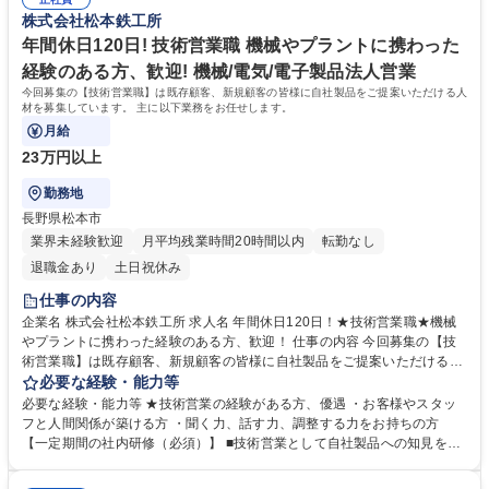
株式会社松本鉄工所
年間休日120日! 技術営業職 機械やプラントに携わった
経験のある方、歓迎! 機械/電気/電子製品法人営業
今回募集の【技術営業職】は既存顧客、新規顧客の皆様に自社製品をご提案いただける人
材を募集しています。 主に以下業務をお任せします。
月給
23万円以上
勤務地
長野県松本市
業界未経験歓迎
月平均残業時間20時間以内
転勤なし
退職金あり
土日祝休み
仕事の内容
企業名 株式会社松本鉄工所 求人名 年間休日120日！★技術営業職★機械
やプラントに携わった経験のある方、歓迎！ 仕事の内容 今回募集の【技
術営業職】は既存顧客、新規顧客の皆様に自社製品をご提案いただける人
材を募集しています。 主に以下業務をお任せします。 食品メーカー・廃
必要な経験・能力等
棄物処理プラントメーカーへ提案する ・自社製品の原価積算、見積営業
必要な経験・能力等 ★技術営業の経験がある方、優遇 ・お客様やスタッ
・自社製品付帯設備、客先既存設備の新規および改造変更の見積営業 ・お
フと人間関係が築ける方 ・聞く力、話す力、調整する力をお持ちの方
客様との仕様調整検討打合せ ・検査立会、試運転立会 ★営業担当個人へ
【一定期間の社内研修（必須）】 ■技術営業として自社製品への知見を深
の金額ノルマはありません！ 募集職種 年間休日120日！★技術営業職★機
めるため、自社工場及び現場での製作、組立、メンテナンス実務を一定期
械やプラントに携わった経験のある方、歓迎！
間ご経験いただきます。 ■その後は技術営業として、既存顧客に対して