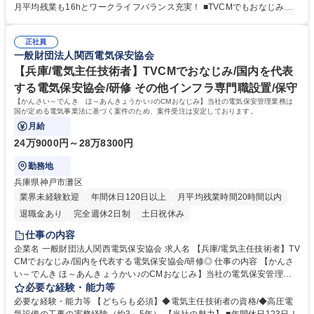
および測定 ＜年次点検＞電気設備を停電してより精密な点検、測定および
月平均残業も16hとワークライフバランス充実！ ■TVCMでもおなじみの
試験 【当社の強み】保安法人の中でトップの技術力と歴史 当社は国内で
超有名企業。安定基盤で働けます。 ■賞与5.2ヶ月分支給有！頑張りをしっ
も希少な模擬施設を保有。実際の模擬実技を行うことができます。 募集職
かり報酬でお返しします。 ■関西以外の転勤はないため、長期的に働きた
種 【奈良/電気主任技術者】TVCMでおなじみ/国内を代表する電気保安協
正社員
い方にオススメ！ ■模擬施設を保有等、充実の研修環境から高い技術力を
一般財団法人関西電気保安協会
会/研修◎
担保し続けております。 学歴・資格 学歴：大学院 大学 高専 短大 専修学
校 高校 語学力： 資格：第一種運転免許普通自動車 第三種電気主任技術者
【兵庫/電気主任技術者】TVCMでおなじみ/国内を代表
第二種電気主任技術者
する電気保安協会/研修 その他インフラ専門職設置/保守
【かんさい～でんき ほ～あんきょうかい♪のCMおなじみ】当社の電気保安管理業務は
国が定める電気事業法に基づく案件のため、案件受注は安定しております。
月給
24万9000円～28万8300円
勤務地
兵庫県神戸市灘区
業界未経験歓迎
年間休日120日以上
月平均残業時間20時間以内
退職金あり
完全週休2日制
土日祝休み
仕事の内容
企業名 一般財団法人関西電気保安協会 求人名 【兵庫/電気主任技術者】TV
CMでおなじみ/国内を代表する電気保安協会/研修◎ 仕事の内容 【かんさ
い～でんき ほ～あんきょうかい♪のCMおなじみ】当社の電気保安管理業
務は国が定める電気事業法に基づく案件のため、案件受注は安定しており
必要な経験・能力等
ます。 工場やビルなど電力会社から高圧で受電して電気を使用する事業場
必要な経験・能力等 【どちらも必須】◆電気主任技術者の資格/◆高圧電
の保安業務全般をお任せします。 ＜月次点検＞運転状態の電気設備の点検