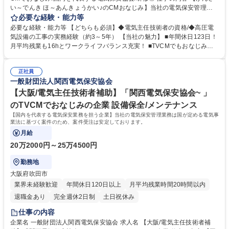
い～でんき ほ～あんきょうかい♪のCMおなじみ】当社の電気保安管理業
務は国が定める電気事業法に基づく案件のため、案件受注は安定しており
必要な経験・能力等
ます。 工場やビルなど電力会社から高圧で受電して電気を使用する事業場
必要な経験・能力等 【どちらも必須】◆電気主任技術者の資格/◆高圧電
の保安業務全般をお任せします。 ＜月次点検＞運転状態の電気設備の点検
気設備の工事の実務経験（約3～5年） 【当社の魅力】 ■年間休日123日！
および測定 ＜年次点検＞電気設備を停電してより精密な点検、測定および
月平均残業も16hとワークライフバランス充実！ ■TVCMでもおなじみの
試験 【当社の強み】保安法人の中でトップの技術力と歴史 当社は国内で
超有名企業。安定基盤で働けます。 ■賞与5.2ヶ月分支給有！頑張りをしっ
も希少な模擬施設を保有。実際の模擬実技を行うことができます。 募集職
かり報酬でお返しします。 ■関西以外の転勤はないため、長期的に働きた
種 【京都/電気主任技術者】TVCMでおなじみ/国内を代表する電気保安協
正社員
い方にオススメ！ ■模擬施設を保有等、充実の研修環境から高い技術力を
一般財団法人関西電気保安協会
会/研修◎
担保し続けております。 学歴・資格 学歴：大学院 大学 高専 短大 専修学
校 高校 語学力： 資格：第一種運転免許普通自動車 第三種電気主任技術者
【大阪/電気主任技術者補助】「関西電気保安協会~ 」
第二種電気主任技術者
のTVCMでおなじみの企業 設備保全/メンテナンス
【国内を代表する電気保安業務を担う企業】当社の電気保安管理業務は国が定める電気事
業法に基づく案件のため、案件受注は安定しております。
月給
20万2000円～25万4500円
勤務地
大阪府吹田市
業界未経験歓迎
年間休日120日以上
月平均残業時間20時間以内
退職金あり
完全週休2日制
土日祝休み
仕事の内容
企業名 一般財団法人関西電気保安協会 求人名 【大阪/電気主任技術者補