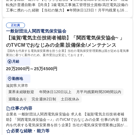
行う工事部にて、電気工事の工程・品質・安全管理をお任せします。 【入
転免許普通自動車 【尚良】1級電気工事施工管理技士資格/高圧電気設備の
社後】実務研修・OJTなどのサポート体制充実。ブランクのある方にも安
工事に携わった経験 【当社の魅力】 ■年間休日123日！月平均残業も16h
心してご入社いただけます。職場研修会にて危険予知訓練も行い、安全に
とワークライフバランス充実！ ■TVCMでもおなじみの超有名企業。安定
努めております。 【当社の強み】保安法人の中でトップの技術力と歴史
基盤で働けます。 ■賞与5.2ヶ月分支給有！頑張りをしっかり報酬でお返し
当社は国内でも希少な模擬施設を保有。実際の模擬実技を行うことができ
正社員
します。 ■関西以外の転勤はないため、長期的に働きたい方にオススメ！
一般財団法人関西電気保安協会
ます。 募集職種 【姫路/電気工事施工管理】TVCMでおなじみ/国内を代表
■模擬施設を保有等、充実の研修環境から高い技術力を担保し続けており
する電気保安協会/研修◎
ます。 学歴・資格 学歴：大学院 大学 高専 短大 専修学校 高校 語学力：
【滋賀/電気主任技術者補助】「関西電気保安協会~ 」
資格：第一種運転免許普通自動車 第一種電気工事士 1級電気工事施工管理
のTVCMでおなじみの企業 設備保全/メンテナンス
技士
【国内を代表する電気保安業務を担う企業】当社の電気保安管理業務は国が定める電気事
業法に基づく案件のため、案件受注は安定しております。
月給
20万2000円～25万4500円
勤務地
滋賀県大津市
業界未経験歓迎
年間休日120日以上
月平均残業時間20時間以内
退職金あり
完全週休2日制
土日祝休み
仕事の内容
企業名 一般財団法人関西電気保安協会 求人名 【滋賀/電気主任技術者補
助】「関西電気保安協会～♪」のTVCMでおなじみの企業 仕事の内容 【国
内を代表する電気保安業務を担う企業】当社の電気保安管理業務は国が定
める電気事業法に基づく案件のため、案件受注は安定しております。 【入
必要な経験・能力等