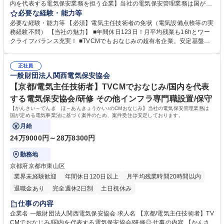
内を代表する電気保安業務を担う企業】当社の電気保安管理業務は国が定
める電気事業法に基づく案件のため、案件受注は安定しております。 【入
必要な経験・能力等
社後】先輩技術員のもと、工場やビルなど電力会社から高圧で受電して電
必要な経験・能力等 【必須】電気主任技術者の免状（電気設備点検等の実
気を使用する事業場の保安業務の補助として、3年程度の実務経験を積ん
務経験不問） 【当社の魅力】 ■年間休日123日！月平均残業も16hとワー
でいただき、保安業務従事者を目指していただきます。 【当社の強み】保
クライフバランス充実！ ■TVCMでもおなじみの超有名企業。安定基盤で
安法人の中でトップの技術力と歴史 当社は国内でも希少な模擬施設を保
働けます。 ■賞与5.2ヶ月分支給有！頑張りをしっかり報酬でお返ししま
有。実際の模擬実技を行うことができます。 募集職種 【奈良/電気主任技
す。 ■関西以外の転勤はないため、長期的に働きたい方にオススメ！ ■模
術者補助】「関西電気保安協会～♪」のTVCMでおなじみの企業
正社員
擬施設を保有等、充実の研修環境から高い技術力を担保し続けておりま
一般財団法人関西電気保安協会
す。 学歴・資格 学歴：大学院 大学 高専 短大 専修学校 高校 語学力： 資
格：第三種電気主任技術者 第二種電気主任技術者 第一種運転免許普通自
【京都/電気主任技術者】TVCMでおなじみ/国内を代表
動車
する電気保安協会/研修 その他インフラ専門職設置/保守
【かんさい～でんき ほ～あんきょうかい♪のCMおなじみ】当社の電気保安管理業務は
国が定める電気事業法に基づく案件のため、案件受注は安定しております。
月給
24万9000円～28万8300円
勤務地
京都府京都市東山区
業界未経験歓迎
年間休日120日以上
月平均残業時間20時間以内
退職金あり
完全週休2日制
土日祝休み
仕事の内容
企業名 一般財団法人関西電気保安協会 求人名 【京都/電気主任技術者】TV
CMでおなじみ/国内を代表する電気保安協会/研修◎ 仕事の内容 【かんさ