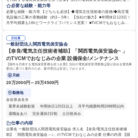
る電気事業法に基づく案件のため、案件受注は安定しております。 工場や
必要な経験・能力等
ビルなど電力会社から高圧で受電して電気を使用する事業場の保安業務全
必要な経験・能力等 【どちらも必須】◆電気主任技術者の資格/◆高圧電
般をお任せします。 ＜月次点検＞運転状態の電気設備の点検および測定
気設備の工事の実務経験（約3～5年） 【当社の魅力】 ■年間休日123日！
＜年次点検＞電気設備を停電してより精密な点検、測定および試験 【当社
月平均残業も16hとワークライフバランス充実！ ■TVCMでもおなじみの
の強み】保安法人の中でトップの技術力と歴史 当社は国内でも希少な模擬
超有名企業。安定基盤で働けます。 ■賞与5.2ヶ月分支給有！頑張りをしっ
施設を保有。実際の模擬実技を行うことができます。 募集職種 【和歌山/
かり報酬でお返しします。 ■関西以外の転勤はないため、長期的に働きた
電気主任技術者】TVCMでおなじみ/国内を代表する電気保安協会/研修◎
正社員
い方にオススメ！ ■模擬施設を保有等、充実の研修環境から高い技術力を
一般財団法人関西電気保安協会
担保し続けております。 学歴・資格 学歴：大学院 大学 高専 短大 専修学
校 高校 語学力： 資格：第一種運転免許普通自動車 第三種電気主任技術者
【奈良/電気主任技術者補助】「関西電気保安協会~ 」
第二種電気主任技術者
のTVCMでおなじみの企業 設備保全/メンテナンス
【国内を代表する電気保安業務を担う企業】当社の電気保安管理業務は国が定める電気事
業法に基づく案件のため、案件受注は安定しております。
月給
20万2000円～25万4500円
勤務地
奈良県奈良市
業界未経験歓迎
年間休日120日以上
月平均残業時間20時間以内
退職金あり
完全週休2日制
土日祝休み
仕事の内容
企業名 一般財団法人関西電気保安協会 求人名 【奈良/電気主任技術者補
助】「関西電気保安協会～♪」のTVCMでおなじみの企業 仕事の内容 【国