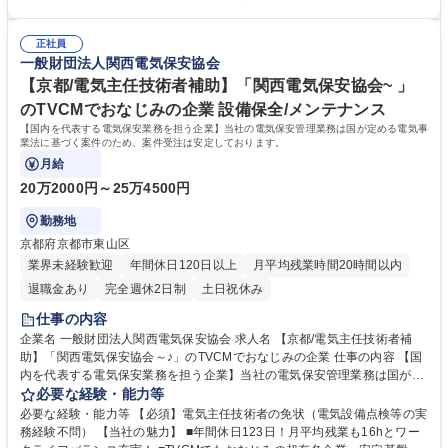
安法人の中でトップの技術力と歴史 当社は国内でも希少な模擬施設を保
働けます。 ■賞与5.2ヶ月分支給有！頑張りをしっかり報酬でお返ししま
有。実際の模擬実技を行うことができます。 募集職種 【兵庫/電気主任技
す。 ■関西以外の転勤はないため、長期的に働きたい方にオススメ！ ■模
術者補助】「関西電気保安協会～♪」のTVCMでおなじみの企業
正社員
擬施設を保有等、充実の研修環境から高い技術力を担保し続けておりま
一般財団法人関西電気保安協会
す。 学歴・資格 学歴：大学院 大学 高専 短大 専修学校 高校 語学力： 資
格：第三種電気主任技術者 第二種電気主任技術者 第一種運転免許普通自
【京都/電気主任技術者補助】「関西電気保安協会~ 」
動車
のTVCMでおなじみの企業 設備保全/メンテナンス
【国内を代表する電気保安業務を担う企業】当社の電気保安管理業務は国が定める電気事
業法に基づく案件のため、案件受注は安定しております。
月給
20万2000円～25万4500円
勤務地
京都府京都市東山区
業界未経験歓迎
年間休日120日以上
月平均残業時間20時間以内
退職金あり
完全週休2日制
土日祝休み
仕事の内容
企業名 一般財団法人関西電気保安協会 求人名 【京都/電気主任技術者補
助】「関西電気保安協会～♪」のTVCMでおなじみの企業 仕事の内容 【国
内を代表する電気保安業務を担う企業】当社の電気保安管理業務は国が定
める電気事業法に基づく案件のため、案件受注は安定しております。 【入
必要な経験・能力等
社後】先輩技術員のもと、工場やビルなど電力会社から高圧で受電して電
必要な経験・能力等 【必須】電気主任技術者の免状（電気設備点検等の実
気を使用する事業場の保安業務の補助として、3年程度の実務経験を積ん
務経験不問） 【当社の魅力】 ■年間休日123日！月平均残業も16hとワー
でいただき、保安業務従事者を目指していただきます。 【当社の強み】保