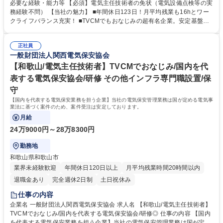
社後】先輩技術員のもと、工場やビルなど電力会社から高圧で受電して電
必要な経験・能力等 【必須】電気主任技術者の免状（電気設備点検等の実
気を使用する事業場の保安業務の補助として、3年程度の実務経験を積ん
務経験不問） 【当社の魅力】 ■年間休日123日！月平均残業も16hとワー
でいただき、保安業務従事者を目指していただきます。 【当社の強み】保
クライフバランス充実！ ■TVCMでもおなじみの超有名企業。安定基盤で
安法人の中でトップの技術力と歴史 当社は国内でも希少な模擬施設を保
働けます。 ■賞与5.2ヶ月分支給有！頑張りをしっかり報酬でお返ししま
有。実際の模擬実技を行うことができます。 募集職種 【滋賀/電気主任技
す。 ■関西以外の転勤はないため、長期的に働きたい方にオススメ！ ■模
術者補助】「関西電気保安協会～♪」のTVCMでおなじみの企業
正社員
擬施設を保有等、充実の研修環境から高い技術力を担保し続けておりま
一般財団法人関西電気保安協会
す。 学歴・資格 学歴：大学院 大学 高専 短大 専修学校 高校 語学力： 資
格：第三種電気主任技術者 第二種電気主任技術者 第一種運転免許普通自
【和歌山/電気主任技術者】TVCMでおなじみ/国内を代
動車
表する電気保安協会/研修 その他インフラ専門職設置/保
守
【国内を代表する電気保安業務を担う企業】当社の電気保安管理業務は国が定める電気事
業法に基づく案件のため、案件受注は安定しております。
月給
24万9000円～28万8300円
勤務地
和歌山県和歌山市
業界未経験歓迎
年間休日120日以上
月平均残業時間20時間以内
退職金あり
完全週休2日制
土日祝休み
仕事の内容
企業名 一般財団法人関西電気保安協会 求人名 【和歌山/電気主任技術者】
TVCMでおなじみ/国内を代表する電気保安協会/研修◎ 仕事の内容 【国内
を代表する電気保安業務を担う企業】当社の電気保安管理業務は国が定め