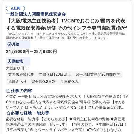
でも希少な模擬施設を保有。実際の模擬実技を行うことができます。 募集
かり報酬でお返しします。 ■関西以外の転勤はないため、長期的に働きた
職種 【滋賀/電気主任技術者】TVCMでおなじみ/国内で希少な模擬施設保
正社員
い方にオススメ！ ■模擬施設を保有等、充実の研修環境から高い技術力を
一般財団法人関西電気保安協会
有/研修環境◎
担保し続けております。 学歴・資格 学歴：大学院 大学 高専 短大 専修学
校 高校 語学力： 資格：第一種運転免許普通自動車 第三種電気主任技術者
【大阪/電気主任技術者】TVCMでおなじみ/国内を代表
第二種電気主任技術者
する電気保安協会/研修 その他インフラ専門職設置/保守
【かんさい～でんき ほ～あんきょうかい♪のCMおなじみ】当社の電気保安管理業務は
国が定める電気事業法に基づく案件のため、案件受注は安定しております。
月給
24万9000円～28万8300円
勤務地
大阪府吹田市
業界未経験歓迎
年間休日120日以上
月平均残業時間20時間以内
退職金あり
完全週休2日制
土日祝休み
仕事の内容
企業名 一般財団法人関西電気保安協会 求人名 【大阪/電気主任技術者】TV
CMでおなじみ/国内を代表する電気保安協会/研修◎ 仕事の内容 【かんさ
い～でんき ほ～あんきょうかい♪のCMおなじみ】当社の電気保安管理業
務は国が定める電気事業法に基づく案件のため、案件受注は安定しており
必要な経験・能力等
ます。 工場やビルなど電力会社から高圧で受電して電気を使用する事業場
必要な経験・能力等 【どちらも必須】◆電気主任技術者の資格/◆高圧電
の保安業務全般をお任せします。 ＜月次点検＞運転状態の電気設備の点検
気設備の工事の実務経験（約3～5年） 【当社の魅力】 ■年間休日123日！
および測定 ＜年次点検＞電気設備を停電してより精密な点検、測定および
月平均残業も16hとワークライフバランス充実！ ■TVCMでもおなじみの