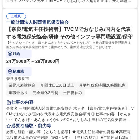
クライフバランス充実！ ■TVCMでもおなじみの超有名企業。安定基盤で
安法人の中でトップの技術力と歴史 当社は国内でも希少な模擬施設を保
働けます。 ■賞与5.2ヶ月分支給有！頑張りをしっかり報酬でお返ししま
有。実際の模擬実技を行うことができます。 募集職種 【京都/電気主任技
す。 ■関西以外の転勤はないため、長期的に働きたい方にオススメ！ ■模
術者補助】「関西電気保安協会～♪」のTVCMでおなじみの企業
正社員
擬施設を保有等、充実の研修環境から高い技術力を担保し続けておりま
一般財団法人関西電気保安協会
す。 学歴・資格 学歴：大学院 大学 高専 短大 専修学校 高校 語学力： 資
格：第三種電気主任技術者 第二種電気主任技術者 第一種運転免許普通自
【奈良/電気主任技術者】TVCMでおなじみ/国内を代表
動車
する電気保安協会/研修 その他インフラ専門職設置/保守
【かんさい～でんき ほ～あんきょうかい♪のCMおなじみ】当社の電気保安管理業務は
国が定める電気事業法に基づく案件のため、案件受注は安定しております。
月給
24万9000円～28万8300円
勤務地
奈良県奈良市
業界未経験歓迎
年間休日120日以上
月平均残業時間20時間以内
退職金あり
完全週休2日制
土日祝休み
仕事の内容
企業名 一般財団法人関西電気保安協会 求人名 【奈良/電気主任技術者】TV
CMでおなじみ/国内を代表する電気保安協会/研修◎ 仕事の内容 【かんさ
い～でんき ほ～あんきょうかい♪のCMおなじみ】当社の電気保安管理業
務は国が定める電気事業法に基づく案件のため、案件受注は安定しており
必要な経験・能力等
ます。 工場やビルなど電力会社から高圧で受電して電気を使用する事業場
必要な経験・能力等 【どちらも必須】◆電気主任技術者の資格/◆高圧電
の保安業務全般をお任せします。 ＜月次点検＞運転状態の電気設備の点検
気設備の工事の実務経験（約3～5年） 【当社の魅力】 ■年間休日123日！