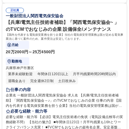
試験 【当社の強み】保安法人の中でトップの技術力と歴史 当社は国内で
超有名企業。安定基盤で働けます。 ■賞与5.2ヶ月分支給有！頑張りをしっ
も希少な模擬施設を保有。実際の模擬実技を行うことができます。 募集職
かり報酬でお返しします。 ■関西以外の転勤はないため、長期的に働きた
種 【大阪/電気主任技術者】TVCMでおなじみ/国内を代表する電気保安協
正社員
い方にオススメ！ ■模擬施設を保有等、充実の研修環境から高い技術力を
一般財団法人関西電気保安協会
会/研修◎
担保し続けております。 学歴・資格 学歴：大学院 大学 高専 短大 専修学
校 高校 語学力： 資格：第一種運転免許普通自動車 第三種電気主任技術者
【兵庫/電気主任技術者補助】「関西電気保安協会~ 」
第二種電気主任技術者
のTVCMでおなじみの企業 設備保全/メンテナンス
【国内を代表する電気保安業務を担う企業】当社の電気保安管理業務は国が定める電気事
業法に基づく案件のため、案件受注は安定しております。
月給
20万2000円～25万4500円
勤務地
兵庫県神戸市灘区
業界未経験歓迎
年間休日120日以上
月平均残業時間20時間以内
退職金あり
完全週休2日制
土日祝休み
仕事の内容
企業名 一般財団法人関西電気保安協会 求人名 【兵庫/電気主任技術者補
助】「関西電気保安協会～♪」のTVCMでおなじみの企業 仕事の内容 【国
内を代表する電気保安業務を担う企業】当社の電気保安管理業務は国が定
める電気事業法に基づく案件のため、案件受注は安定しております。 【入
必要な経験・能力等
社後】先輩技術員のもと、工場やビルなど電力会社から高圧で受電して電
必要な経験・能力等 【必須】電気主任技術者の免状（電気設備点検等の実
気を使用する事業場の保安業務の補助として、3年程度の実務経験を積ん
務経験不問） 【当社の魅力】 ■年間休日123日！月平均残業も16hとワー
でいただき、保安業務従事者を目指していただきます。 【当社の強み】保
クライフバランス充実！ ■TVCMでもおなじみの超有名企業。安定基盤で