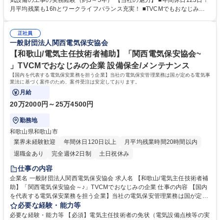
気設備の工事の実務経験（約3～5年） 【当社の魅力】 ■年間休日123日！
および測定 ＜年次点検＞電気設備を停電してより精密な点検、測定および
月平均残業も16hとワークライフバランス充実！ ■TVCMでもおなじみの
試験 【当社の強み】保安法人の中でトップの技術力と歴史 当社は国内で
超有名企業。安定基盤で働けます。 ■賞与5.2ヶ月分支給有！頑張りをしっ
も希少な模擬施設を保有。実際の模擬実技を行うことができます。 募集職
かり報酬でお返しします。 ■関西以外の転勤はないため、長期的に働きた
種 【兵庫/電気主任技術者】TVCMでおなじみ/国内を代表する電気保安協
正社員
い方にオススメ！ ■模擬施設を保有等、充実の研修環境から高い技術力を
一般財団法人関西電気保安協会
会/研修◎
担保し続けております。 学歴・資格 学歴：大学院 大学 高専 短大 専修学
校 高校 語学力： 資格：第一種運転免許普通自動車 第三種電気主任技術者
【和歌山/電気主任技術者補助】「関西電気保安協会~
第二種電気主任技術者
」TVCMでおなじみの企業 設備保全/メンテナンス
【国内を代表する電気保安業務を担う企業】当社の電気保安管理業務は国が定める電気事
業法に基づく案件のため、案件受注は安定しております。
月給
20万2000円～25万4500円
勤務地
和歌山県和歌山市
業界未経験歓迎
年間休日120日以上
月平均残業時間20時間以内
退職金あり
完全週休2日制
土日祝休み
仕事の内容
企業名 一般財団法人関西電気保安協会 求人名 【和歌山/電気主任技術者補
助】「関西電気保安協会～♪」TVCMでおなじみの企業 仕事の内容 【国内
を代表する電気保安業務を担う企業】当社の電気保安管理業務は国が定め
る電気事業法に基づく案件のため、案件受注は安定しております。 【入社
必要な経験・能力等
後】先輩技術員のもと、工場やビルなど電力会社から高圧で受電して電気
必要な経験・能力等 【必須】電気主任技術者の免状（電気設備点検等の実