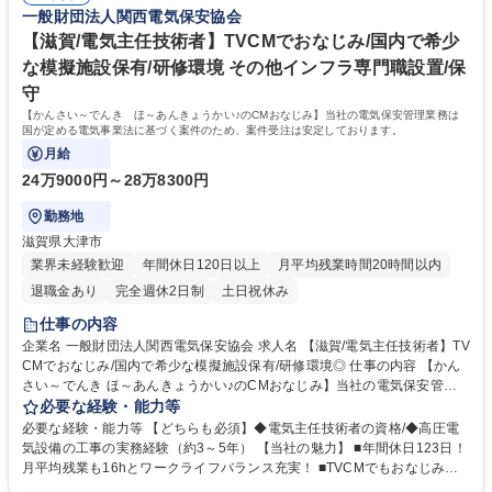
一般財団法人関西電気保安協会
【滋賀/電気主任技術者】TVCMでおなじみ/国内で希少
な模擬施設保有/研修環境 その他インフラ専門職設置/保
守
【かんさい～でんき ほ～あんきょうかい♪のCMおなじみ】当社の電気保安管理業務は
国が定める電気事業法に基づく案件のため、案件受注は安定しております。
月給
24万9000円～28万8300円
勤務地
滋賀県大津市
業界未経験歓迎
年間休日120日以上
月平均残業時間20時間以内
退職金あり
完全週休2日制
土日祝休み
仕事の内容
企業名 一般財団法人関西電気保安協会 求人名 【滋賀/電気主任技術者】TV
CMでおなじみ/国内で希少な模擬施設保有/研修環境◎ 仕事の内容 【かん
さい～でんき ほ～あんきょうかい♪のCMおなじみ】当社の電気保安管理
業務は国が定める電気事業法に基づく案件のため、案件受注は安定してお
必要な経験・能力等
ります。 工場やビルなど電力会社から高圧で受電して電気を使用する事業
必要な経験・能力等 【どちらも必須】◆電気主任技術者の資格/◆高圧電
場の保安業務全般をお任せします。 ＜月次点検＞運転状態の電気設備の点
気設備の工事の実務経験（約3～5年） 【当社の魅力】 ■年間休日123日！
検および測定 ＜年次点検＞電気設備を停電してより精密な点検、測定およ
月平均残業も16hとワークライフバランス充実！ ■TVCMでもおなじみの
び試験 【当社の強み】保安法人の中でトップの技術力と歴史 当社は国内
超有名企業。安定基盤で働けます。 ■賞与5.2ヶ月分支給有！頑張りをしっ