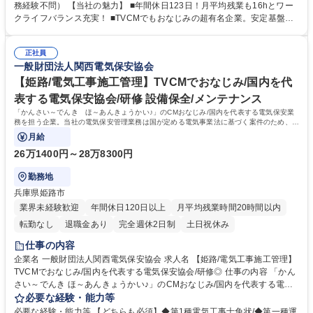
を使用する事業場の保安業務の補助として、3年程度の実務経験を積んで
務経験不問） 【当社の魅力】 ■年間休日123日！月平均残業も16hとワー
いただき、保安業務従事者を目指していただきます。 【当社の強み】保安
クライフバランス充実！ ■TVCMでもおなじみの超有名企業。安定基盤で
法人の中でトップの技術力と歴史 当社は国内でも希少な模擬施設を保有。
働けます。 ■賞与5.2ヶ月分支給有！頑張りをしっかり報酬でお返ししま
実際の模擬実技を行うことができます。 募集職種 【和歌山/電気主任技術
す。 ■関西以外の転勤はないため、長期的に働きたい方にオススメ！ ■模
者補助】「関西電気保安協会～♪」TVCMでおなじみの企業
正社員
擬施設を保有等、充実の研修環境から高い技術力を担保し続けておりま
一般財団法人関西電気保安協会
す。 学歴・資格 学歴：大学院 大学 高専 短大 専修学校 高校 語学力： 資
格：第三種電気主任技術者 第二種電気主任技術者 第一種運転免許普通自
【姫路/電気工事施工管理】TVCMでおなじみ/国内を代
動車
表する電気保安協会/研修 設備保全/メンテナンス
「かんさい～でんき ほ～あんきょうかい♪」のCMおなじみ/国内を代表する電気保安業
務を担う企業。当社の電気保安管理業務は国が定める電気事業法に基づく案件のため、案
件受注は安定しております。
月給
26万1400円～28万8300円
勤務地
兵庫県姫路市
業界未経験歓迎
年間休日120日以上
月平均残業時間20時間以内
転勤なし
退職金あり
完全週休2日制
土日祝休み
仕事の内容
企業名 一般財団法人関西電気保安協会 求人名 【姫路/電気工事施工管理】
TVCMでおなじみ/国内を代表する電気保安協会/研修◎ 仕事の内容 「かん
さい～でんき ほ～あんきょうかい♪」のCMおなじみ/国内を代表する電気
保安業務を担う企業。当社の電気保安管理業務は国が定める電気事業法に
必要な経験・能力等
基づく案件のため、案件受注は安定しております。 当社の電気設備保守を
必要な経験・能力等 【どちらも必須】◆第1種電気工事士免状/◆第一種運