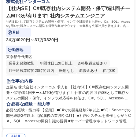
株式会社インターコム
プ/転勤無
短大 専修学校 高校 語学力： 資格：第一種運転免許普通自動車
【社内SE】C#/既存社内システム開発・保守/週1回チー
ムMTGが有ります! 社内システムエンジニア
社内SEとして既存システムの開発・保守、インフラ対応等をお任せ。C#、SQL、Acces
sを用いた既存システム開発や保守作業が中心です。全業務を先輩社員が教えます。内容
や知識は徐々に覚えて頂ければと思います。
月給
24万4020円～31万3320円
勤務地
東京都千代田区
業界未経験歓迎
年間休日120日以上
資格取得支援あり
月平均残業時間20時間以内
転勤なし
退職金あり
在宅OK
完全週休2日制
土日祝休み
仕事の内容
企業名 株式会社インターコム 求人名 【社内SE】C#/既存社内システム開
発・保守/週1回チームMTGが有ります！ 仕事の内容 社内SEとして既存シ
ステムの開発・保守、インフラ対応等をお任せ。C#、SQL、Accessを用
いた既存システム開発や保守作業が中心です。全業務を先輩社員が教えま
必要な経験・能力等
す。内容や知識は徐々に覚えて頂ければと思います。 ■C#、SQL、Acces
必要な経験・能力等 【必須】 ■C#での開発経験2年以上 ■SQL Serverでの
sを用いた既存システム開発や保守作業 ■サーバー管理やネットワーク運
開発経験2年以上 【配属後の業務やOJT】 ■社内システムを操作しながらC
用など社内インフラの対応業務 ■一般的なWindows知識に基づく社内ヘル
＃、SQL、Accessの開発知識の習得 ■サーバー管理やネットワーク管理分
プデスク対応全般 ■新入社員教育やKintoneでのノーコード開発補助作業
野知識の習得 ■社内ヘルプデスク対応の習得 学歴・資格 学歴：大学 高専
など ■設計からテストまでの開発作業及び週1回のグループ進捗会議 ■配属
短大 専修学校 高校 語学力： 資格：
後はシステムを操作しながら各種知識をOJT形式で習得 募集職種 【社内S
正社員