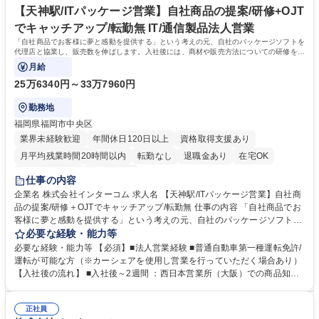
【天神駅/ITパッケージ営業】自社商品の提案/研修+OJT
でキャッチアップ/転勤無 IT/通信製品法人営業
「自社商品でお客様に夢と感動を提供する」という考えの元、自社のパッケージソフトを
代理店と協業し、販売数を伸ばします。入社後には、商材や販売方法についての研修を用
意しております。
月給
25万6340円～33万7960円
勤務地
福岡県福岡市中央区
業界未経験歓迎
年間休日120日以上
資格取得支援あり
月平均残業時間20時間以内
転勤なし
退職金あり
在宅OK
完全週休2日制
土日祝休み
仕事の内容
企業名 株式会社インターコム 求人名 【天神駅/ITパッケージ営業】自社商
品の提案/研修＋OJTでキャッチアップ/転勤無 仕事の内容 「自社商品でお
客様に夢と感動を提供する」という考えの元、自社のパッケージソフトを
代理店と協業し、販売数を伸ばします。入社後には、商材や販売方法につ
必要な経験・能力等
いての研修を用意しております。 ＜具体的な内容＞ ■お客様から代理店に
必要な経験・能力等 【必須】■法人営業経験 ■普通自動車第一種運転免許/
問い合わせ→提案、という形がメインです。 ■販売代理店へのフォロー・
運転が可能な方（※カーシェアを使用し営業を行っていただく場合あり）
支援：代理店がお客様へスムーズに提案できるよう、製品勉強会の実施や
【入社後の流れ】 ■入社後～2週間 ：西日本営業所（大阪）での商品知識
商談同行を通じてサポートします。 ■販売促進活動：代理店と連携し、IT
研修 ■2週間～約3ヵ月：九州オフィス（福岡）にてOJT 【資格取得につい
展示会やセミナーへ参加・出展し、新規顧客開拓に繋げます。 募集職種
て】 業務に必要な「ITパスポート」「情報セキュリティマネジメント」な
【天神駅/ITパッケージ営業】自社商品の提案/研修＋OJTでキャッチアッ
正社員
どの資格の受験料を会社が全額補助します。 学歴・資格 学歴：大学 高専