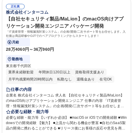
く商品については選考の中で決定させていただきます。 募集職種 【アプ
■客先常駐や受託開発は一切なく、全て自社内での開発です ■1ヵ月のうち
リケーションエンジニア/Java、C、C#、C++】自社開発に挑戦！転勤無
正社員
3日在宅勤務可能。出社時は時差出勤も利用できます ■グループ内の各チ
株式会社インターコム
し
ーム人数：配属グループにより異なるが5～10名ほど 学歴・資格 学歴：大
学院 大学 短大 専修学校 高校 語学力： 資格：
【自社セキュリティ製品/MaLion】のmacOS向けアプ
リケーション開発エンジニア パッケージ開発
「IT資産管理・情報漏洩対策システム」の企画/開発/二次サポート等をお任せします。入
社後は商品研修やOJTでのペアプログラミングからスタートします！
月給
28万4060円～36万960円
勤務地
東京都千代田区
業界未経験歓迎
年間休日120日以上
資格取得支援あり
月平均残業時間20時間以内
転勤なし
退職金あり
在宅OK
完全週休2日制
土日祝休み
仕事の内容
企業名 株式会社インターコム 求人名 【自社セキュリティ製品/MaLion】
のmacOS向けアプリケーション開発エンジニア 仕事の内容 「IT資産管
理・情報漏洩対策システム」の企画/開発/二次サポート等をお任せしま
す。入社後は商品研修やOJTでのペアプログラミングからスタートしま
必要な経験・能力等
す！ 【具体的な業務】 ■新機能の企画、要件定義、設計、開発、テスト ■
必要な経験・能力等 【いずれか必須】 ■macOS or iOSでの開発経験 ■Win
既存商品の機能追加と不具合修正 ■お客様からの質問に関する調査（２次
dowsでの開発経験 【魅力】 ■上流から関わる機会が豊富 ■自社のSaaS製
サポート） ■運用（環境構築、障害対応等） (配属後は商品研修やOJT担当
品の開発に携わることができる ■リリース後にお客様の反応や意見を商品
社員とのペアプログラミングからスタート) 募集職種 【自社セキュリティ