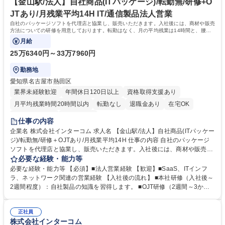
【金山駅/法人】自社商品(ITパッケージ)/転勤無/研修+O
JTあり/月残業平均14H IT/通信製品法人営業
自社のパッケージソフトを代理店と協業し、販売いただきます。入社後には、商材や販売
方法についての研修を用意しております。転勤はなく、月の平均残業は14時間と、腰を
据えて働ける環境です。
月給
25万6340円～33万7960円
勤務地
愛知県名古屋市熱田区
業界未経験歓迎
年間休日120日以上
資格取得支援あり
月平均残業時間20時間以内
転勤なし
退職金あり
在宅OK
完全週休2日制
土日祝休み
仕事の内容
企業名 株式会社インターコム 求人名 【金山駅/法人】自社商品(ITパッケー
ジ)/転勤無/研修＋OJTあり/月残業平均14H 仕事の内容 自社のパッケージ
ソフトを代理店と協業し、販売いただきます。入社後には、商材や販売方
法についての研修を用意しております。転勤はなく、月の平均残業は14時
必要な経験・能力等
間と、腰を据えて働ける環境です。 ＜具体的な内容＞ ■お客様から代理店
必要な経験・能力等 【必須】■法人営業経験 【歓迎】■SaaS、ITインフ
に問い合わせ→提案、という形がメインです。 ■販売代理店へのフォロ
ラ、ネットワーク関連の営業経験 【入社後の流れ】 ■本社研修（入社後～
ー・支援：代理店がお客様へスムーズに提案できるよう、製品勉強会の実
2週間程度）：自社製品の知識を習得します。 ■OJT研修（2週間～3か
施や商談同行を通じてサポートします。 ■販売促進活動：代理店と連携
月）：先輩営業との商談に同行し、実践的なスキルを身につけます。（リ
し、IT展示会やセミナーへ参加・出展し、新規顧客開拓に繋げます。 募集
モート商談含む） ■資格取得：業務に必要な「ITパスポート」「情報セキ
職種 【金山駅/法人】自社商品(ITパッケージ)/転勤無/研修＋OJTあり/月残
正社員
ュリティマネジメント」などの資格の受験料を会社が全額補助します。 学
株式会社インターコム
業平均14H
歴・資格 学歴：大学 高専 短大 専修学校 高校 語学力： 資格：