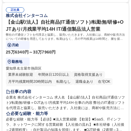
にFBすることが可能 ■Mac開発に関する経験や知識を積むことが可能 ■年
製品/MaLion】のmacOS向けアプリケーション開発エンジニア
休128日 ■月残業：全社平均9時間 ■ノー残業DAY(毎週水曜) 学歴・資格 学
正社員
歴：大学院 大学 高専 短大 高校 語学力： 資格：
株式会社インターコム
【金山駅/法人】自社商品(IT通信ソフト)/転勤無/研修+O
JTあり/月残業平均14H IT/通信製品法人営業
弊社のIT通信ソフトを代理店と協業し、販売いただきます。入社後には、商材や販売方法
についての研修を用意しております。転勤はなく、月の平均残業は14時間と、腰を据え
て働ける環境です。
月給
25万6340円～33万7960円
勤務地
愛知県名古屋市熱田区
業界未経験歓迎
年間休日120日以上
資格取得支援あり
月平均残業時間20時間以内
転勤なし
退職金あり
在宅OK
完全週休2日制
土日祝休み
仕事の内容
企業名 株式会社インターコム 求人名 【金山駅/法人】自社商品(IT通信ソフ
ト)/転勤無/研修＋OJTあり/月残業平均14H 仕事の内容 弊社のIT通信ソフト
を代理店と協業し、販売いただきます。入社後には、商材や販売方法につ
いての研修を用意しております。転勤はなく、月の平均残業は14時間と、
必要な経験・能力等
腰を据えて働ける環境です。 ＜具体的な内容＞ ■お客様から代理店に問い
必要な経験・能力等 【必須】■法人営業経験 【歓迎】■SaaS、ITインフ
合わせ→提案、という形がメインです。 ■販売代理店へのフォロー・支
ラ、ネットワークに関する営業経験 【入社後の流れ】 ■本社研修（入社後
援：代理店がお客様へスムーズに提案できるよう、製品勉強会の実施や商
～2週間程度）：自社製品の知識を習得します。 ■OJT研修（2週間～3か