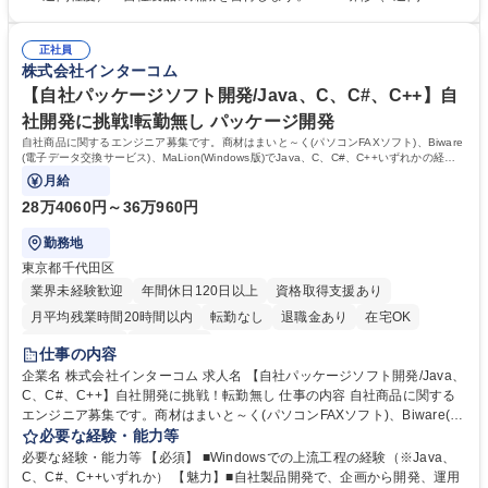
談同行を通じてサポートします。 ■販売促進活動：代理店と連携し、IT展
月）：先輩営業との商談に同行し、実践的なスキルを身につけます。（リ
示会やセミナーへ参加・出展し、新規顧客開拓に繋げます。 募集職種
モート商談含む） ■資格取得：業務に必要な「ITパスポート」「情報セキ
【金山駅/法人】自社商品(IT通信ソフト)/転勤無/研修＋OJTあり/月残業平
正社員
ュリティマネジメント」などの資格の受験料を会社が全額補助します。 学
株式会社インターコム
均14H
歴・資格 学歴：大学 高専 短大 専修学校 高校 語学力： 資格：
【自社パッケージソフト開発/Java、C、C#、C++】自
社開発に挑戦!転勤無し パッケージ開発
自社商品に関するエンジニア募集です。商材はまいと～く(パソコンFAXソフト)、Biware
(電子データ交換サービス)、MaLion(Windows版)でJava、C、C#、C++いずれかの経験
を生かせます。残業平均9H、転勤無し！
月給
28万4060円～36万960円
勤務地
東京都千代田区
業界未経験歓迎
年間休日120日以上
資格取得支援あり
月平均残業時間20時間以内
転勤なし
退職金あり
在宅OK
完全週休2日制
土日祝休み
仕事の内容
企業名 株式会社インターコム 求人名 【自社パッケージソフト開発/Java、
C、C#、C++】自社開発に挑戦！転勤無し 仕事の内容 自社商品に関する
エンジニア募集です。商材はまいと～く(パソコンFAXソフト)、Biware(電
子データ交換サービス)、MaLion(Windows版)でJava、C、C#、C++いず
必要な経験・能力等
れかの経験を生かせます。残業平均9H、転勤無し！ ■新機能の要件定義/
必要な経験・能力等 【必須】 ■Windowsでの上流工程の経験（※Java、
設計/開発/テスト ■不具合修正、アップデート作業 ■担当製品のお客様から
C、C#、C++いずれか） 【魅力】■自社製品開発で、企画から開発、運用