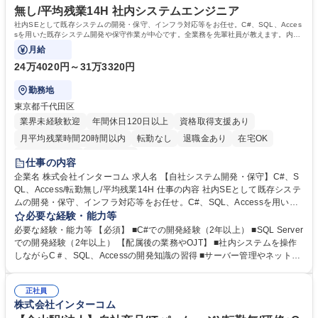
無し/平均残業14H 社内システムエンジニア
社内SEとして既存システムの開発・保守、インフラ対応等をお任せ。C#、SQL、Acces
sを用いた既存システム開発や保守作業が中心です。全業務を先輩社員が教えます。内容
や知識は徐々に覚えて頂ければと思います。
月給
24万4020円～31万3320円
勤務地
東京都千代田区
業界未経験歓迎
年間休日120日以上
資格取得支援あり
月平均残業時間20時間以内
転勤なし
退職金あり
在宅OK
完全週休2日制
土日祝休み
仕事の内容
企業名 株式会社インターコム 求人名 【自社システム開発・保守】C#、S
QL、Access/転勤無し/平均残業14H 仕事の内容 社内SEとして既存システ
ムの開発・保守、インフラ対応等をお任せ。C#、SQL、Accessを用いた
既存システム開発や保守作業が中心です。全業務を先輩社員が教えます。
必要な経験・能力等
内容や知識は徐々に覚えて頂ければと思います。 ■C#、SQL、Accessを
必要な経験・能力等 【必須】 ■C#での開発経験（2年以上） ■SQL Server
用いた既存システム開発や保守作業 ■サーバー管理やネットワーク運用な
での開発経験（2年以上） 【配属後の業務やOJT】 ■社内システムを操作
ど社内インフラの対応業務 ■一般的なWindows知識に基づく社内ヘルプデ
しながらC＃、SQL、Accessの開発知識の習得 ■サーバー管理やネットワ
スク対応全般 ■新入社員教育やKintoneでのノーコード開発補助作業など ■
ーク管理分野知識の習得 ■社内ヘルプデスク対応の習得 学歴・資格 学
設計からテストまでの開発作業及び週1回のグループ進捗会議 ■配属後は
歴：大学 高専 短大 専修学校 高校 語学力： 資格：
システムを操作しながら各種知識をOJT形式で習得 募集職種 【自社シス
正社員
株式会社インターコム
テム開発・保守】C#、SQL、Access/転勤無し/平均残業14H