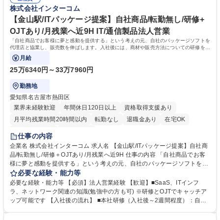
株式会社インターコム
E】C#/既存社内システム開発・保守/週1回チームMTGが有ります！
【金山駅/ITパッケージ提案】自社商品/転勤無し/研修+
OJTあり/月残業へ近9H IT/通信製品法人営業
「自社商品でお客様に夢と感動を提供する」という考えの元、自社のパッケージソフトを
代理店と協業し、販売数を伸ばします。入社後には、商材や販売方法についての研修を用
意しております。
月給
25万6340円～33万7960円
勤務地
愛知県名古屋市熱田区
業界未経験歓迎
年間休日120日以上
資格取得支援あり
月平均残業時間20時間以内
転勤なし
退職金あり
在宅OK
完全週休2日制
土日祝休み
仕事の内容
企業名 株式会社インターコム 求人名 【金山駅/ITパッケージ提案】自社商
品/転勤無し/研修＋OJTあり/月残業へ近9H 仕事の内容 「自社商品でお客
様に夢と感動を提供する」という考えの元、自社のパッケージソフトを代
理店と協業し、販売数を伸ばします。入社後には、商材や販売方法につい
必要な経験・能力等
ての研修を用意しております。 ＜具体的な内容＞ ■お客様から代理店に問
必要な経験・能力等 【必須】法人営業経験 【歓迎】■SaaS、ITインフ
い合わせ→提案、という形がメインです。 ■販売代理店へのフォロー・支
ラ、ネットワーク関連の知識(勉強中の方も可) ※研修とOJTでキャッチア
援：代理店がお客様へスムーズに提案できるよう、製品勉強会の実施や商
ップ可能です 【入社後の流れ】 ■本社研修（入社後～2週間程度）：自社
談同行を通じてサポートします。 ■販売促進活動：代理店と連携し、IT展
製品の知識を習得します。 ■OJT研修（2週間～3か月）：先輩営業との商
示会やセミナーへ参加・出展し、新規顧客開拓に繋げます。 募集職種
談に同行し、実践的なスキルを身につけます。（リモート商談含む） ■資