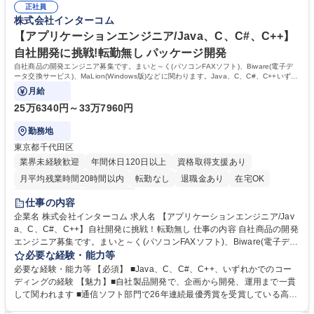
【金山駅/ITパッケージ提案】自社商品/転勤無し/研修＋OJTあり/月残業へ
正社員
格取得：業務に必要な「ITパスポート」「情報セキュリティマネジメン
株式会社インターコム
近9H
ト」などの資格の受験料を会社が全額補助します。 学歴・資格 学歴：大
学 高専 短大 専修学校 高校 語学力： 資格：
【アプリケーションエンジニア/Java、C、C#、C++】
自社開発に挑戦!転勤無し パッケージ開発
自社商品の開発エンジニア募集です。まいと～く(パソコンFAXソフト)、Biware(電子デ
ータ交換サービス)、MaLion(Windows版)などに関わります。Java、C、C#、C++いずれ
かのコーディング経験者を募集！転勤無し。
月給
25万6340円～33万7960円
勤務地
東京都千代田区
業界未経験歓迎
年間休日120日以上
資格取得支援あり
月平均残業時間20時間以内
転勤なし
退職金あり
在宅OK
完全週休2日制
土日祝休み
仕事の内容
企業名 株式会社インターコム 求人名 【アプリケーションエンジニア/Jav
a、C、C#、C++】自社開発に挑戦！転勤無し 仕事の内容 自社商品の開発
エンジニア募集です。まいと～く(パソコンFAXソフト)、Biware(電子デー
タ交換サービス)、MaLion(Windows版)などに関わります。Java、C、C
必要な経験・能力等
#、C++いずれかのコーディング経験者を募集！転勤無し。 ■新機能の要
必要な経験・能力等 【必須】 ■Java、C、C#、C++、いずれかでのコー
件定義/設計/開発/テスト ■不具合修正、アップデート作業 ■担当製品のお
ディングの経験 【魅力】■自社製品開発で、企画から開発、運用まで一貫
客様からの質問に関する調査(2次サポート) ■担当サービスの運用(運用環
して関われます ■通信ソフト部門で26年連続最優秀賞を受賞している高品
境新規構築/障害監視/障害時対応/課金データの抽出等） ※担当していただ
質な商品 ■残業は月平均9時間程度と少なく、WLBを保ちながら働けます