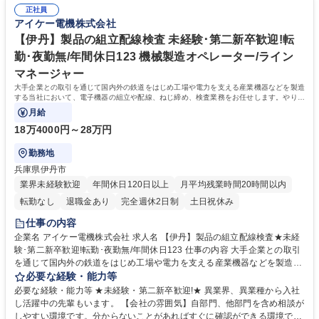
に、夜勤時の通勤方法をご検討ください。当社、公共交通機関がまだ動い
員の方々が働きやすい環境を作っております。 募集職種 【伊丹】機械オ
正社員
ていない時間に終了することもあるためです。バイク通勤等可能ですの
アイケー電機株式会社
ペレーター★経験者・ベテラン募集/年休123/冷暖房完備/転勤無
で、ご検討ください。 学歴・資格 学歴：大学院 大学 高専 短大 専修学校
高校 語学力： 資格：
【伊丹】製品の組立配線検査 未経験･第二新卒歓迎!転
勤･夜勤無/年間休日123 機械製造オペレーター/ライン
マネージャー
大手企業との取引を通じて国内外の鉄道をはじめ工場や電力を支える産業機器などを製造
する当社において、電子機器の組立や配線、ねじ締め、検査業務をお任せします。やりが
いを感じながら安定して働ける環境です。
月給
18万4000円～28万円
勤務地
兵庫県伊丹市
業界未経験歓迎
年間休日120日以上
月平均残業時間20時間以内
転勤なし
退職金あり
完全週休2日制
土日祝休み
仕事の内容
企業名 アイケー電機株式会社 求人名 【伊丹】製品の組立配線検査★未経
験･第二新卒歓迎!転勤･夜勤無/年間休日123 仕事の内容 大手企業との取引
を通じて国内外の鉄道をはじめ工場や電力を支える産業機器などを製造す
る当社において、電子機器の組立や配線、ねじ締め、検査業務をお任せし
必要な経験・能力等
ます。やりがいを感じながら安定して働ける環境です。 ※未経験者の方も
必要な経験・能力等 ★未経験・第二新卒歓迎!★ 異業界、異業種から入社
一から先輩が親切、丁寧にお教えします。現在働いている方も未経験から
し活躍中の先輩もいます。 【会社の雰囲気】自部門、他部門を含め相談が
スタートして活躍している方が多数いますので安心してご応募下さい。経
しやすい環境です。分からないことがあればすぐに確認ができる環境で