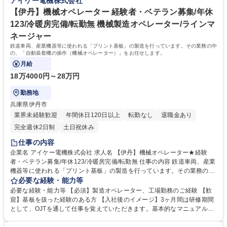
アイケー電機株式会社
職種 【伊丹】機械オペレーター★未経験・第二新卒歓迎！年休123/冷暖房
あるためです。バイク通勤等可能ですので、ご検討ください。 学歴・資格
完備/転勤無
学歴：大学院 大学 高専 短大 専修学校 高校 語学力： 資格：
【伊丹】機械オペレーター 経験者・ベテラン募集/年休
123/冷暖房完備/転勤無 機械製造オペレーター/ラインマ
ネージャー
鉄道車両、産業機器等に使われる「プリント基板」の製造を行っています。その業務の中
の、「自動装着機の操作（機械オペレーター）」をお任せします。
月給
18万4000円～28万円
勤務地
兵庫県伊丹市
業界未経験歓迎
年間休日120日以上
転勤なし
退職金あり
完全週休2日制
土日祝休み
仕事の内容
企業名 アイケー電機株式会社 求人名 【伊丹】機械オペレーター★経験
者・ベテラン募集/年休123/冷暖房完備/転勤無 仕事の内容 鉄道車両、産業
機器等に使われる「プリント基板」の製造を行っています。その業務の中
の、「自動装着機の操作（機械オペレーター）」をお任せします。 【具体
必要な経験・能力等
的】基板に電子部品などをはんだを用いて取り付けていただくのですが、
必要な経験・能力等 【必須】製造オペレーター、工場勤務のご経験 【歓
その際に自動装着機と呼ばれる専用機械を使用していただきます。基本的
迎】基板を扱った経験のある方 【入社後のイメージ】3ヶ月間は研修期間
にはマニュアル通りに設定いただき、操作いただきます！【職場環境】工
として、OJTを通して仕事を覚えていただきます。基本的なマニュアルが
場は「危険」等のイメージをされるかもしれませんが、当社工場は冷暖房
ございますので、簡単に業務をキャッチアップいただけます！※応募の際
完備しており、働きやすい環境です。他にも年間休日数123日など、従業