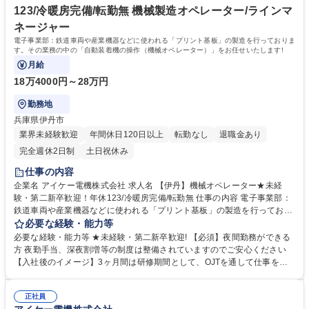
123/冷暖房完備/転勤無 機械製造オペレーター/ラインマ
ネージャー
電子事業部：鉄道車両や産業機器などに使われる「プリント基板」の製造を行っておりま
す。その業務の中の「自動装着機の操作（機械オペレーター）」をお任せいたします!
月給
18万4000円～28万円
勤務地
兵庫県伊丹市
業界未経験歓迎
年間休日120日以上
転勤なし
退職金あり
完全週休2日制
土日祝休み
仕事の内容
企業名 アイケー電機株式会社 求人名 【伊丹】機械オペレーター★未経
験・第二新卒歓迎！年休123/冷暖房完備/転勤無 仕事の内容 電子事業部：
鉄道車両や産業機器などに使われる「プリント基板」の製造を行っており
ます。その業務の中の「自動装着機の操作（機械オペレーター）」をお任
必要な経験・能力等
せいたします! 【具体的】基板に電子部品などをはんだを用いて取り付け
必要な経験・能力等 ★未経験・第二新卒歓迎! 【必須】夜間勤務ができる
ていただくのですが、その際に自動装着機と呼ばれる専用機械を使用して
方 夜勤手当、深夜割増等の制度は整備されていますのでご安心ください
いただきます。基本的にはマニュアル通りに設定いただき、操作いただき
【入社後のイメージ】3ヶ月間は研修期間として、OJTを通して仕事を覚
ます！【職場環境】工場は「危険」等のイメージをされるかもしれません
えていただきます。基本的なマニュアルがございますので、簡単に業務を
が、当社工場は冷暖房完備しており、働きやすい環境です。他にも年間休
キャッチアップいただけます！※応募の際に、夜勤時の通勤方法をご検討
日数123日など、従業員の方々が働きやすい環境を作っております。 募集
正社員
ください。当社、公共交通機関がまだ動いていない時間に終了することも