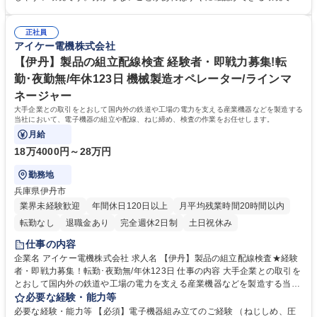
験者の方は優遇いたしますので是非、ご応募下さい。 募集職種 【伊丹】
す。 学歴・資格 学歴：大学院 大学 高専 短大 専修学校 高校 語学力： 資
製品の組立配線検査★未経験･第二新卒歓迎!転勤･夜勤無/年間休日123
格：第一種運転免許普通自動車
正社員
アイケー電機株式会社
【伊丹】製品の組立配線検査 経験者・即戦力募集!転
勤･夜勤無/年休123日 機械製造オペレーター/ラインマ
ネージャー
大手企業との取引をとおして国内外の鉄道や工場の電力を支える産業機器などを製造する
当社において、電子機器の組立や配線、ねじ締め、検査の作業をお任せします。
月給
18万4000円～28万円
勤務地
兵庫県伊丹市
業界未経験歓迎
年間休日120日以上
月平均残業時間20時間以内
転勤なし
退職金あり
完全週休2日制
土日祝休み
仕事の内容
企業名 アイケー電機株式会社 求人名 【伊丹】製品の組立配線検査★経験
者・即戦力募集！転勤･夜勤無/年休123日 仕事の内容 大手企業との取引を
とおして国内外の鉄道や工場の電力を支える産業機器などを製造する当社
において、電子機器の組立や配線、ねじ締め、検査の作業をお任せしま
必要な経験・能力等
す。 やりがいを感じながら安定して働いていただけます。 募集職種 【伊
必要な経験・能力等 【必須】電子機器組み立てのご経験 （ねじしめ、圧