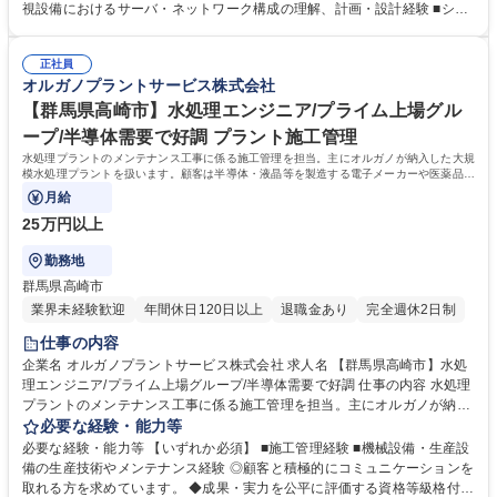
かし、次世代の技術者育成にも貢献いただける即戦力経験者を募集しま
視設備におけるサーバ・ネットワーク構成の理解、計画・設計経験 ■シス
す。 ・上下水道設備の電気計装監視の提案 ・計画業務 ・監視システムの
テム仕様書、検討書、各種図面(システム構成図、計装フローシート、設
仕様書および技術提案書 ・検討書の作成業務 ・顧客(官公庁や地方自治
備配置計画)、技術提案書、見積書作成の経験 【特徴】・成果/実力を公平
体、水道コンサルなど)への提案 ・プレゼン業務 ・電気計装監視の積算業
正社員
に評価する資格等級格付制度を導入しています。・高度経済成長期に普及
オルガノプラントサービス株式会社
務 募集職種 【東京：江東区】上下水道水処理プラント計画設計技術者/リ
した全国の多くの上下水道施設が老朽化、更新時期を迎えています。
ーダー候補
「水」の能力を引き出すプライム市場上場オルガノグループで、これまで
【群馬県高崎市】水処理エンジニア/プライム上場グル
の安全管理の経験を活かして活躍できます。 学歴・資格 学歴：大学院 大
ープ/半導体需要で好調 プラント施工管理
学 高専 短大 専修学校 高校 語学力： 資格：第一種運転免許普通自動車
水処理プラントのメンテナンス工事に係る施工管理を担当。主にオルガノが納入した大規
模水処理プラントを扱います。顧客は半導体・液晶等を製造する電子メーカーや医薬品メ
ーカー、食品メーカー等です。
月給
25万円以上
勤務地
群馬県高崎市
業界未経験歓迎
年間休日120日以上
退職金あり
完全週休2日制
仕事の内容
企業名 オルガノプラントサービス株式会社 求人名 【群馬県高崎市】水処
理エンジニア/プライム上場グループ/半導体需要で好調 仕事の内容 水処理
プラントのメンテナンス工事に係る施工管理を担当。主にオルガノが納入
した大規模水処理プラントを扱います。顧客は半導体・液晶等を製造する
必要な経験・能力等
電子メーカーや医薬品メーカー、食品メーカー等です。 ◆日本全国の顧客
必要な経験・能力等 【いずれか必須】 ■施工管理経験 ■機械設備・生産設
に迅速な対応を行う為、全国に23ヶ所の出張所を設置し ており、オルガ
備の生産技術やメンテナンス経験 ◎顧客と積極的にコミュニケーションを
ノグループ各社と協力して業務を進めていきます。 【オルガノの技術力】
取れる方を求めています。 ◆成果・実力を公平に評価する資格等級格付制