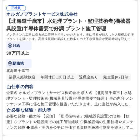
クスの発展を支えています。工場で使われた排水を再び「超純水」のレベ
す。自身の意見を 積極的に発信し、成果を導き出せる方を求めています。
ルまで磨き上げる。当社は「水」に秘められた能力を引き出し、産業と社
正社員
◆高度経済成長期に普及した全国の多くの上下水道施設が老朽化、更新時
オルガノプラントサービス株式会社
会の未来を拓いていきます。※建物の改変を伴う業務は含まない 募集職種
期を迎えています。「水」の能力を引き出すプライム市場上場オルガノグ
【群馬県高崎市】水処理エンジニア/プライム上場グループ/半導体需要で
ループで、水処理プラントに関する経験を活かして活躍できます。 学歴・
【北海道千歳市】水処理プラント・監理技術者(機械器
好調
資格 学歴：大学院 大学 高専 短大 専修学校 高校 語学力： 資格：第一種運
具設置)半導体需要で好調 プラント施工管理
転免許普通自動車
メンテナンス工事に係る施工管理を担当いただきます。主に当社が納入した大規模水処理
プラントを扱います。高度成長期に新設した数多くの上下水道施設が更新時期を迎えてお
り、需要が増加しております。
月給
30万円以上
勤務地
北海道千歳市
業界未経験歓迎
年間休日120日以上
退職金あり
完全週休2日制
仕事の内容
企業名 オルガノプラントサービス株式会社 求人名 【北海道千歳市】水処
理プラント・監理技術者(機械器具設置)半導体需要で好調 仕事の内容 メン
テナンス工事に係る施工管理を担当いただきます。主に当社が納入した大
規模水処理プラントを扱います。高度成長期に新設した数多くの上下水道
必要な経験・能力等
施設が更新時期を迎えており、需要が増加しております。 顧客は官公庁を
必要な経験・能力等 【必須】「監理技術者」(機械器具設置)の資格 【歓
はじめ、半導体・液晶等を製造する電子メーカーや医薬品メーカー、食品
迎】◇プラントや建設業での施工管理経験 ◇機械設備の生産技術やメンテ
メーカー等です。日本全国の顧客に迅速な対応を行う為、全国に23ヶ所の
ナンス経験 ◆成果・実力を公平に評価する資格等級格付制度を導入してい
出張所を設置しており、グループ各社と協力して業務を進めていきます。
ます。 ◆将来の幹部候補としての活躍を期待しています。自身の意見を
※建物の改変を伴う業務は含まない 募集職種 【北海道千歳市】水処理プ
積極的に発信し、成果を導き出せる方を求めています。 ◆高度経済成長期