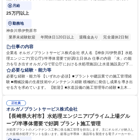
上、新施設の企画・提案もお任せします。
月給
25万円以上
勤務地
神奈川県伊勢原市
業界未経験歓迎
年間休日120日以上
退職金あり
完全週休2日制
仕事の内容
企業名 オルガノプラントサービス株式会社 求人名 【神奈川/伊勢原】水処
理エンジニア(官公庁)/半導体需要で好調/土日休み 仕事の内容 「水」の能
力を引き出すオルガノGで官公庁における水処理施設(上水道施設及び下水
道施設等)のメンテナンス、工事案件における施工管理業務、水処理施設
必要な経験・能力等
の効率化や質向上、新施設の企画・提案もお任せします。 高度経済成長期
必要な経験・能力等 【いずれか必須】■プラントや建設業での施工管理経
に普及した全国の多くの上下水道施設が老朽化、更新時期を迎えていま
験 ■機械設備の生産技術やメンテナンス経験 積極的に発信し成果を導き出
す。はじめはこれまでのご経験を踏まえて業務をお任せし、徐々に様々な
せる方を求めています。 【歓迎】■水道設備の施工管理等の経験 ■土木施
領域にチャレンジいただきます。 ■既納装置のメンテナンス/処理水質向
工管理技士の有資格者 ■管工事施工管理技士の有資格者■監理技術者の有
上/効率化の企画提案 ■見積作成 ■入札対応 ■工事の施工管理業務(工程/品
資格者 ■技術士（機械・上下水道）◆将来の幹部候補としての活躍を期待
質/安全/コスト等)※建物の改変を伴う業務は含まない 募集職種 【神奈川/
正社員
しています。 「水」の能力を引き出すプライム市場上場オルガノグループ
オルガノプラントサービス株式会社
伊勢原】水処理エンジニア(官公庁)/半導体需要で好調/土日休み
で、 水処理プラントに関する経験を活かして活躍できます。 学歴・資格
学歴：大学院 大学 高専 短大 専修学校 高校 語学力： 資格：第一種運転免
【長崎県大村市】水処理エンジニア/プライム上場グル
許普通自動車
ープ/半導体需要で好調 プラント施工管理
水処理プラントのメンテナンス工事に係る施工管理を担当します。主にオルガノが納入し
た大規模水処理プラントを扱います。顧客は半導体・液晶等を製造する電子メーカーや医
薬品メーカー、食品メーカー等です。