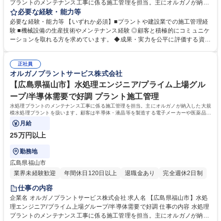
プラントのメンテナンス工事に係る施工管理を担当。主にオルガノが納入
した大規模水処理プラントを扱います。顧客は半導体・液晶等を製造する
必要な経験・能力等
電子メーカーや医薬品メーカー、食品メーカー等です。 ◆日本全国の顧客
必要な経験・能力等 【いずれか必須】■プラントや建設業での施工管理経
に迅速な対応を行う為、全国に23ヶ所の出張所を設置し ており、オルガ
験 ■機械設備の生産技術やメンテナンス経験 ◎顧客と積極的にコミュニケ
ノグループ各社と協力して業務を進めていきます。 【オルガノの技術力】
ーションを取れる方を求めています。 ◆成果・実力を公平に評価する資格
世界トップレベルの技術で生み出す「超純水」でエレクトロニクスの発展
等級格付制度を導入しています。 ◆将来の幹部候補としての活躍を期待し
を支えています。工場で使われた排水を再び「超純水」のレベルまで磨き
ています。自身の意見を 積極的に発信し、成果を導き出せる方を求めてい
上げる。当社は「水」に秘められた能力を引き出し、産業と社会の未来を
正社員
ます。 ◆高度経済成長期に普及した全国の多くの上下水道施設が老朽化、
オルガノプラントサービス株式会社
拓いていきます。※建物の改変を伴う業務は含まない 募集職種 【茨城県
更新時期を迎えています。「水」の能力を引き出すプライム市場上場オル
土浦市】水処理エンジニア/プライム上場グループ/半導体需要で好調
ガノグループで、水処理プラントに関する経験を活かして活躍できます。
【広島県福山市】水処理エンジニア/プライム上場グル
学歴・資格 学歴：大学院 大学 高専 短大 専修学校 高校 語学力： 資格：第
ープ/半導体需要で好調 プラント施工管理
一種運転免許普通自動車
水処理プラントのメンテナンス工事に係る施工管理を担当。主にオルガノが納入した大規
模水処理プラントを扱います。顧客は半導体・液晶等を製造する電子メーカーや医薬品メ
ーカー、食品メーカー等です。
月給
25万円以上
勤務地
広島県福山市
業界未経験歓迎
年間休日120日以上
退職金あり
完全週休2日制
仕事の内容
企業名 オルガノプラントサービス株式会社 求人名 【広島県福山市】水処
理エンジニア/プライム上場グループ/半導体需要で好調 仕事の内容 水処理
プラントのメンテナンス工事に係る施工管理を担当。主にオルガノが納入