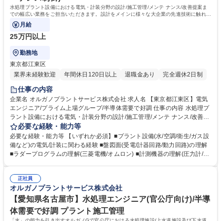
普通自動車
水処理プラント設備における電気・計装分野の設計/施工管理/メンテ ナンス/改善提案ま
での幅広い業務をご担当いただきます。設計をメインに様々な大企業の先進技術に触れ、
時代の最先端の現場で活躍可能です。
月給
25万円以上
勤務地
東京都江東区
業界未経験歓迎
年間休日120日以上
退職金あり
完全週休2日制
仕事の内容
企業名 オルガノプラントサービス株式会社 求人名 【東京都江東区】電気
エンジニア/プライム上場グループ/半導体需要で好調 仕事の内容 水処理プ
ラント設備における電気・計装分野の設計/施工管理/メンテ ナンス/改善提
案までの幅広い業務をご担当いただきます。設計をメインに様々な大企業
必要な経験・能力等
の先進技術に触れ、時代の最先端の現場で活躍可能です。 【具体的には】
必要な経験・能力等 【いずれか必須】■プラント設備(水/空調/衛生/ガス設
1)事務所内業務：■新設・改造に関する計画業務 ■制御盤など、製作品に
備など)の電気/計装に関わる経験 ■盤図面(受電/計器回路/動力回路)の理解
関する設計及び完成検査 ■制御プログラムの作成・検証 タッチパネル画面
■ラダープログラムの理解(三菱電機/オムロン) ■計測機器の理解(圧力計/流
の作成・設定・検証 ■その他設計に関わる図書の作成 2)現場業務：■計画
量計等) 制御/関連設計・現場業務対応 ◆成果・実力を公平に評価する資格
の現地調査 ■制御プログラム変更・試験検査 ■盤改造工事の施工管理・検
等級格付制度を導入しています。 ◆将来の幹部候補としての活躍を期待し
査 ■電気計装工事の施工管理・検査 ■装置の運転確認・運転調整 ■顧客対
正社員
ています。自身の意見を積極的に発信し、成果を導き出せる方を求めてい
オルガノプラントサービス株式会社
応 ※建物の改変を伴う業務は含まない 募集職種 【東京都江東区】電気エ
ます。 ◆高度経済成長期に普及した全国の多くの上下水道施設が老朽化、
ンジニア/プライム上場グループ/半導体需要で好調
更新時期を迎えています。「水」の能力を引き出すプライム市場上場オル
【愛知県名古屋市】水処理エンジニア(官公庁向け)/半導
ガノグループで、水処理プラントに関する経験を活かして活躍できます。
体需要で好調 プラント施工管理
学歴・資格 学歴：大学院 大学 高専 短大 専修学校 高校 語学力： 資格：第
「水」の能力を引き出すオルガノGで官公庁における水処理施設(上水道施設及び下水道