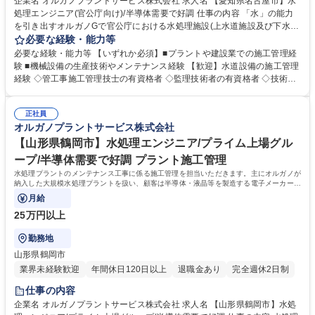
企業名 オルガノプラントサービス株式会社 求人名 【愛知県名古屋市】水
処理エンジニア(官公庁向け)/半導体需要で好調 仕事の内容 「水」の能力
を引き出すオルガノGで官公庁における水処理施設(上水道施設及び下水道
施設等)のメンテナンス、工事案件における施工管理業務、水処理施設の
必要な経験・能力等
効率化や質向上、新施設の企画・提案もお任せします。 高度経済成長期に
必要な経験・能力等 【いずれか必須】■プラントや建設業での施工管理経
普及した全国の多くの上下水道施設が老朽化、更新時期を迎えています。
験 ■機械設備の生産技術やメンテナンス経験 【歓迎】水道設備の施工管理
はじめはこれまでのご経験を踏まえて業務をお任せし、徐々に様々な領域
経験 ◇管工事施工管理技士の有資格者 ◇監理技術者の有資格者 ◇技術士
にチャレンジいただきます。 ■既納装置のメンテナンス/処理水質向上/効
(機械・上下水道) ◆将来の幹部候補としての活躍を期待しています。自身
率化の企画提案 ■見積作成 ■入札対応 ■工事の施工管理業務(工程/品質/安
の意見を積極的に発信し、成果を導き出せる方を求めています。 ◆高度経
全/コスト等) ※建物の改変を伴う業務は含まない 募集職種 【愛知県名古
正社員
済成長期に普及した全国の多くの上下水道施設が老朽化、更新時期を迎え
オルガノプラントサービス株式会社
屋市】水処理エンジニア(官公庁向け)/半導体需要で好調
ています。「水」の能力を引き出すプライム市場上場オルガノグループ
で、水処理プラントに関する経験を活かして活躍できます。 学歴・資格
【山形県鶴岡市】水処理エンジニア/プライム上場グル
学歴：大学院 大学 高専 短大 専修学校 高校 語学力： 資格：第一種運転免
ープ/半導体需要で好調 プラント施工管理
許普通自動車 2級土木施工管理技士
水処理プラントのメンテナンス工事に係る施工管理を担当いただきます。主にオルガノが
納入した大規模水処理プラントを扱い、顧客は半導体・液晶等を製造する電子メーカーや
医薬品メーカー、食品メーカー等です。
月給
25万円以上
勤務地
山形県鶴岡市
業界未経験歓迎
年間休日120日以上
退職金あり
完全週休2日制
仕事の内容
企業名 オルガノプラントサービス株式会社 求人名 【山形県鶴岡市】水処