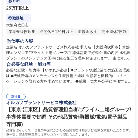
月給
25万円以上
勤務地
大阪府吹田市
業界未経験歓迎
年間休日120日以上
退職金あり
完全週休2日制
仕事の内容
企業名 オルガノプラントサービス株式会社 求人名 【大阪府吹田市】水処
理エンジニア/プライム上場グループ/半導体需要で好調 仕事の内容 水処理
プラントのメンテナンス工事に係る施工管理をお任せします。 主にオルガ
ノが納入した大規模水処理プラントを扱い、顧客は半導体・液晶等を製造
必要な経験・能力等
する電子メーカーや医薬品メーカー、食品メーカー等です。 ◆日本全国の
必要な経験・能力等 【いずれか必須】■プラントや建設業での施工管理経
顧客に迅速な対応を行う為、全国に23ヶ所の出張所を設置し ており、オ
験 ■機械設備のメンテナンスや生産技術の経験 ※顧客と積極的にコミュニ
ルガノグループ各社と協力して業務を進めていきます。 【オルガノの技術
ケーションを取れる方を求めています。 ◆成果・実力を公平に評価する資
力】世界トップレベルの技術で生み出す「超純水」でエレクトロニクスの
格等級格付制度を導入しています。 ◆将来の幹部候補としての活躍を期待
発展を支えています。工場で使われた排水を再び「超純水」のレベルまで
しています。自身の意見を 積極的に発信し、成果を導き出せる方を求めて
磨き上げる。当社は「水」に秘められた能力を引き出し、産業と社会の未
正社員
います。 ◆高度経済成長期に普及した全国の多くの上下水道施設が老朽
オルガノプラントサービス株式会社
来を拓いていきます。※建物の改変を伴う業務は含まない 募集職種 【大
化、更新時期を迎えています。「水」の能力を引き出すプライム市場上場
阪府吹田市】水処理エンジニア/プライム上場グループ/半導体需要で好調
オルガノグループで、水処理プラントに関する経験を活かして活躍できま
【東京:江東区】品質管理担当者/プライム上場グループ/
す。 学歴・資格 学歴：大学院 大学 高専 短大 専修学校 高校 語学力： 資
半導体需要で好調 その他品質管理(機械/電気/電子製品
格：第一種運転免許普通自動車
専門職)
品質管理者として、当社の事業にかかわる品質管理活動および啓蒙を実施いただきます。
※一部、安全管理業務に従事いただく可能性もございます。