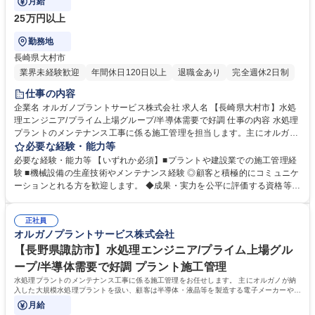
月給
25万円以上
勤務地
長崎県大村市
業界未経験歓迎
年間休日120日以上
退職金あり
完全週休2日制
仕事の内容
企業名 オルガノプラントサービス株式会社 求人名 【長崎県大村市】水処
理エンジニア/プライム上場グループ/半導体需要で好調 仕事の内容 水処理
プラントのメンテナンス工事に係る施工管理を担当します。主にオルガノ
が納入した大規模水処理プラントを扱います。顧客は半導体・液晶等を製
必要な経験・能力等
造する電子メーカーや医薬品メーカー、食品メーカー等です。 ◆日本全国
必要な経験・能力等 【いずれか必須】■プラントや建設業での施工管理経
の顧客に迅速な対応を行う為、全国に23ヶ所の出張所を設置し ており、
験 ■機械設備の生産技術やメンテナンス経験 ◎顧客と積極的にコミュニケ
オルガノグループ各社と協力して業務を進めていきます。 【オルガノの技
ーションとれる方を歓迎します。 ◆成果・実力を公平に評価する資格等級
術力】世界トップレベルの技術で生み出す「超純水」でエレクトロニクス
格付制度を導入しています。 ◆将来の幹部候補としての活躍を期待してい
の発展を支えています。工場で使われた排水を再び「超純水」のレベルま
ます。自身の意見を 積極的に発信し、成果を導き出せる方を求めていま
で磨き上げる。当社は「水」に秘められた能力を引き出し、産業と社会の
正社員
す。 ◆高度経済成長期に普及した全国の多くの上下水道施設が老朽化、更
オルガノプラントサービス株式会社
未来を拓いていきます。※建物の改変を伴う業務は含まない 募集職種
新時期を迎えています。「水」の能力を引き出すプライム市場上場オルガ
【長崎県大村市】水処理エンジニア/プライム上場グループ/半導体需要で
ノグループで、水処理プラントに関する経験を活かして活躍できます。 学
【長野県諏訪市】水処理エンジニア/プライム上場グル
好調
歴・資格 学歴：大学院 大学 高専 短大 専修学校 高校 語学力： 資格：第一
ープ/半導体需要で好調 プラント施工管理
種運転免許普通自動車
水処理プラントのメンテナンス工事に係る施工管理をお任せします。 主にオルガノが納
入した大規模水処理プラントを扱い、顧客は半導体・液晶等を製造する電子メーカーや医
薬品メーカー、食品メーカー等です。
月給