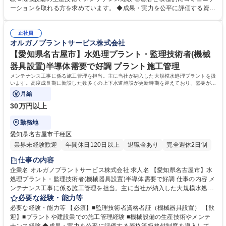
ープ各社と協力して業務を進めていきます。 【技術力】世界トップレベル
ーションを取れる方を求めています。 ◆成果・実力を公平に評価する資格
の技術で生み出す「超純水」でエレクトロニクスの発展を支えています。
等級格付制度を導入しています。 ◆将来の幹部候補としての活躍を期待し
工場で使われた排水を再び「超純水」のレベルまで磨き上げます。オルガ
ています。自身の意見を 積極的に発信し、成果を導き出せる方を求めてい
ノグループは、「水」に秘められた能力を引き出し、産業と社会の未来を
正社員
ます。 ◆高度経済成長期に普及した全国の多くの上下水道施設が老朽化、
オルガノプラントサービス株式会社
拓いていきます。※建物の改変を伴う業務は含まない 募集職種 【埼玉県
更新時期を迎えています。「水」の能力を引き出すプライム市場上場オル
戸田市】水処理エンジニア/プライム上場グループ/半導体需要で好調
ガノグループで、水処理プラントに関する経験を活かして活躍できます。
【愛知県名古屋市】水処理プラント・監理技術者(機械
学歴・資格 学歴：大学院 大学 高専 短大 専修学校 高校 語学力： 資格：第
器具設置)半導体需要で好調 プラント施工管理
一種運転免許普通自動車
メンテナンス工事に係る施工管理を担当。主に当社が納入した大規模水処理プラントを扱
います。高度成長期に新設した数多くの上下水道施設が更新時期を迎えており、需要が増
加しております。
月給
30万円以上
勤務地
愛知県名古屋市千種区
業界未経験歓迎
年間休日120日以上
退職金あり
完全週休2日制
仕事の内容
企業名 オルガノプラントサービス株式会社 求人名 【愛知県名古屋市】水
処理プラント・監理技術者(機械器具設置)半導体需要で好調 仕事の内容 メ
ンテナンス工事に係る施工管理を担当。主に当社が納入した大規模水処理
プラントを扱います。高度成長期に新設した数多くの上下水道施設が更新
必要な経験・能力等
時期を迎えており、需要が増加しております。 顧客は官公庁をはじめ、半
必要な経験・能力等 【必須】■監理技術者資格者証（機械器具設置） 【歓
導体・液晶等を製造する電子メーカーや医薬品メーカー、食品メーカー等
迎】■プラントや建設業での施工管理経験 ■機械設備の生産技術やメンテ
です。日本全国の顧客に迅速な対応を行う為、全国に23ヶ所の出張所を設