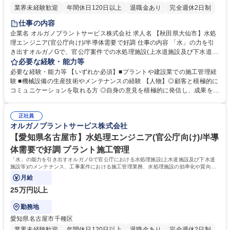
業界未経験歓迎
年間休日120日以上
退職金あり
完全週休2日制
仕事の内容
企業名 オルガノプラントサービス株式会社 求人名 【秋田県大仙市】水処
理エンジニア(官公庁向け)/半導体需要で好調 仕事の内容 「水」の力を引
き出すオルガノGで、官公庁案件での水処理施設(上水道施設及び下水道施
設等)のメンテナンス、工事案件における施工管理業務、水処理施設の効
必要な経験・能力等
率化や質の向上、新施設の企画・提案をお任せします。 高度経済成長期に
必要な経験・能力等 【いずれか必須】■プラントや建設業での施工管理経
普及した全国の多くの上下水道施設が老朽化、更新時期を迎えています。
験 ■機械設備の生産技術やメンテナンスの経験 【人物】◎顧客と積極的に
はじめはこれまでのご経験を踏まえて業務をお任せし、徐々に様々な領域
コミュニケーションを取れる方 ◎自身の意見を積極的に発信し、成果を導
にチャレンジいただきます。 ＜職務詳細＞ ■既納装置のメンテナンス/処
き出せる方 【歓迎】■水道設備の施工管理等の経験 ■土木施工管理技士の
理水質向上/効率化の企画提案 ■見積作成 ■入札対応 ■工事の施工管理業務
有資格者 ■管工事施工管理技士の有資格者 ■監理技術者の有資格者 ■技術
(工程/品質/安全/コスト等)※建物の改変を伴う業務は含まない 募集職種
正社員
士（機械・上下水道）【オルガノの技術力】世界トップレベルの技術で生
オルガノプラントサービス株式会社
【秋田県大仙市】水処理エンジニア(官公庁向け)/半導体需要で好調
み出す「超純水」でエレクトロニクスの発展を支えています。工場で使わ
れた排水を再び「超純水」のレベルまで磨き上げる。オルガノグループは
【愛知県名古屋市】水処理エンジニア(官公庁向け)/半導
「水」に秘められた能力を引き出し、産業と社会の未来を拓いていきま
体需要で好調 プラント施工管理
す。 学歴・資格 学歴：大学院 大学 高専 短大 専修学校 高校 語学力： 資
「水」の能力を引き出すオルガノGで官公庁における水処理施設(上水道施設及び下水道
格：第一種運転免許普通自動車
施設等)のメンテナンス、工事案件における施工管理業務、水処理施設の効率化や質向
上、新施設の企画・提案もお任せします。
月給
25万円以上
勤務地
愛知県名古屋市千種区
業界未経験歓迎
年間休日120日以上
退職金あり
完全週休2日制