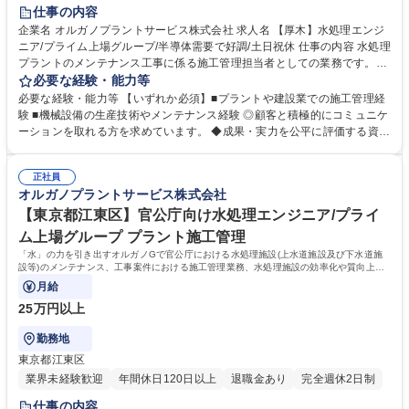
仕事の内容
企業名 オルガノプラントサービス株式会社 求人名 【厚木】水処理エンジ
ニア/プライム上場グループ/半導体需要で好調/土日祝休 仕事の内容 水処理
プラントのメンテナンス工事に係る施工管理担当者としての業務です。主
にオルガノが納入した大規模水処理プラントを扱います。顧客は、大手電
必要な経験・能力等
子機器メーカー、医薬品メーカー、食品メーカー等です。 ◆日本全国の顧
必要な経験・能力等 【いずれか必須】■プラントや建設業での施工管理経
客に迅速な対応を行う為、全国に23ヶ所の出張所を設置。オルガノグルー
験 ■機械設備の生産技術やメンテナンス経験 ◎顧客と積極的にコミュニケ
プ各社と協力して業務を進めていきます。 【オルガノの技術力】世界トッ
ーションを取れる方を求めています。 ◆成果・実力を公平に評価する資格
プレベルの技術で生み出す「超純水」でエレクトロニクスの発展を支えて
等級格付制度を導入しています。 ◆将来の幹部候補としての活躍を期待し
います。工場で使われた排水を再び「超純水」のレベルまで磨き上げる。
ています。自身の意見を 積極的に発信し、成果を導き出せる方を求めてい
「水」に秘められた能力を引き出し、産業と社会の未来を拓いていきま
正社員
ます。 ◆高度経済成長期に普及した全国の多くの上下水道施設が老朽化、
オルガノプラントサービス株式会社
す。※建物の改変を伴う業務は含まない 募集職種 【厚木】水処理エンジ
更新時期を迎えています。「水」の能力を引き出すプライム市場上場オル
ニア/プライム上場グループ/半導体需要で好調/土日祝休
ガノグループで、水処理プラントに関する経験を活かして活躍できます。
【東京都江東区】官公庁向け水処理エンジニア/プライ
学歴・資格 学歴：大学院 大学 高専 短大 専修学校 高校 語学力： 資格：第
ム上場グループ プラント施工管理
一種運転免許普通自動車
「水」の力を引き出すオルガノGで官公庁における水処理施設(上水道施設及び下水道施
設等)のメンテナンス、工事案件における施工管理業務、水処理施設の効率化や質向上、
新施設の企画・提案もご担当いただきます。
月給
25万円以上
勤務地
東京都江東区
業界未経験歓迎
年間休日120日以上
退職金あり
完全週休2日制
仕事の内容