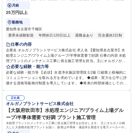
ーカー、食品メーカー等です。
月給
25万円以上
勤務地
愛知県名古屋市千種区
業界未経験歓迎
年間休日120日以上
退職金あり
完全週休2日制
仕事の内容
企業名 オルガノプラントサービス株式会社 求人名 【愛知県名古屋市】水
処理エンジニア/プライム上場グループ/半導体需要で好調 仕事の内容 水処
理プラントのメンテナンス工事に係る施工管理を担当。主にオルガノが納
入した大規模水処理プラントを扱います。顧客は半導体・液晶等を製造す
必要な経験・能力等
る電子メーカーや医薬品メーカー、食品メーカー等です。 ◆日本全国の顧
必要な経験・能力等 【必須】水道浄水施設管理技士2級 ◎顧客と積極的に
客に迅速な対応を行う為、全国に23ヶ所の出張所を設置し ており、オル
コミュニケーションを取れる方を求めています。 ◆成果・実力を公平に評
ガノグループ各社と協力して業務を進めていきます。 【オルガノの技術
価する資格等級格付制度を導入しています。 ◆将来の幹部候補としての活
力】世界トップレベルの技術で生み出す「超純水」でエレクトロニクスの
躍を期待しています。自身の意見を 積極的に発信し、成果を導き出せる方
発展を支えています。工場で使われた排水を再び「超純水」のレベルまで
を求めています。 ◆高度経済成長期に普及した全国の多くの上下水道施設
磨き上げる。当社は「水」に秘められた能力を引き出し、産業と社会の未
正社員
が老朽化、更新時期を迎えています。「水」の能力を引き出すプライム市
オルガノプラントサービス株式会社
来を拓いていきます。※建物の改変を伴う業務は含まない 募集職種 【愛
場上場オルガノグループで、水処理プラントに関する経験を活かして活躍
知県名古屋市】水処理エンジニア/プライム上場グループ/半導体需要で好
できます。 学歴・資格 学歴：大学院 大学 高専 短大 専修学校 高校 語学
【大阪府吹田市】水処理エンジニア/プライム上場グル
調
力： 資格：第一種運転免許普通自動車
ープ/半導体需要で好調 プラント施工管理
水処理プラントのメンテナンス工事に係る施工管理をお任せします。 主にオルガノが納
入した大規模水処理プラントを扱い、顧客は半導体・液晶等を製造する電子メーカーや医
薬品メーカー、食品メーカー等です。