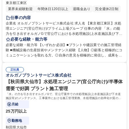
東京都江東区
業界未経験歓迎
年間休日120日以上
退職金あり
完全週休2日制
仕事の内容
企業名 オルガノプラントサービス株式会社 求人名 【東京都江東区】水処
理エンジニア(官公庁向け)/プライム上場グループ 仕事の内容 「水」の能
力を引き出すオルガノGで官公庁における水処理施設(上水道施設及び下水
道施設等)のメンテナンス、工事案件における施工管理業務、水処理施設
必要な経験・能力等
の効率化や質向上、新施設の企画・提案もお任せします。 高度経済成長期
必要な経験・能力等 【いずれか必須】■プラントや建設業での施工管理経
に普及した全国の多くの上下水道施設が老朽化、更新時期を迎えていま
験 ■機械設備の生産技術やメンテナンス経験 【人物】◎顧客と積極的にコ
す。はじめはこれまでのご経験を踏まえて業務をお任せし、徐々に様々な
ミュニケーションを取れる方。◎自身の意見を積極的に発信し、成果を導
領域にチャレンジいただきます。 ＜職務詳細＞ ■既納装置のメンテナン
き出せる方。 【歓迎】■水道設備の施工管理等の経験 ■土木施工管理技士
ス/処理水質向上/効率化の企画提案 ■見積作成 ■入札対応 ■工事の施工管理
の有資格者 ■管工事施工管理技士の有資格者 ■監理技術者の有資格者 ■技
業務(工程/品質/安全/コスト等)※建物の改変を伴う業務は含まない 募集職
正社員
術士（機械・上下水道）【オルガノの技術力】世界トップレベルの技術で
オルガノプラントサービス株式会社
種 【東京都江東区】水処理エンジニア(官公庁向け)/プライム上場グループ
生み出す「超純水」でエレクトロニクスの発展を支えています。工場で使
われた排水を再び「超純水」のレベルまで磨き上げる。オルガノグループ
【秋田県大仙市】水処理エンジニア(官公庁向け)/半導体
は「水」に秘められた能力を引き出し、産業と社会の未来を拓いていきま
需要で好調 プラント施工管理
す。 学歴・資格 学歴：大学院 大学 高専 短大 専修学校 高校 語学力： 資
「水」の力を引き出すオルガノGで、官公庁案件での水処理施設(上水道施設及び下水道
格：第一種運転免許普通自動車
施設等)のメンテナンス、工事案件における施工管理業務、水処理施設の効率化や質の向
上、新施設の企画・提案をお任せします。
月給
25万円以上
勤務地
秋田県大仙市