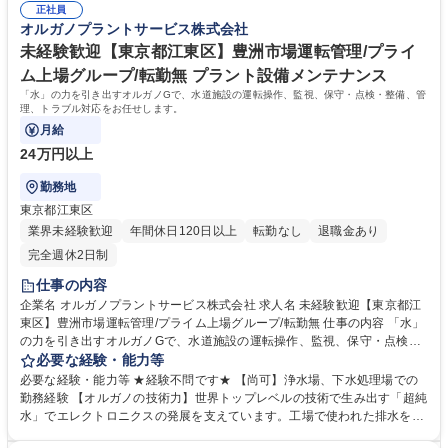
ラント・監理技術者(機械器具設置)半導体需要で好調
正社員
に普及した全国の多くの上下水道施設が老朽化、更新時期を迎えていま
オルガノプラントサービス株式会社
す。「水」の能力を引き出すプライム市場上場オルガノグループで、水処
理プラントに関する経験を活かして活躍できます。 学歴・資格 学歴：大
未経験歓迎【東京都江東区】豊洲市場運転管理/プライ
学院 大学 高専 短大 専修学校 高校 語学力： 資格：監理技術者 第一種運転
ム上場グループ/転勤無 プラント設備メンテナンス
免許普通自動車
「水」の力を引き出すオルガノGで、水道施設の運転操作、監視、保守・点検・整備、管
理、トラブル対応をお任せします。
月給
24万円以上
勤務地
東京都江東区
業界未経験歓迎
年間休日120日以上
転勤なし
退職金あり
完全週休2日制
仕事の内容
企業名 オルガノプラントサービス株式会社 求人名 未経験歓迎【東京都江
東区】豊洲市場運転管理/プライム上場グループ/転勤無 仕事の内容 「水」
の力を引き出すオルガノGで、水道施設の運転操作、監視、保守・点検・
整備、管理、トラブル対応をお任せします。 高度経済成長期に普及した全
必要な経験・能力等
国の多くの上下水道施設が老朽化、更新時期を迎えています。はじめはこ
必要な経験・能力等 ★経験不問です★ 【尚可】浄水場、下水処理場での
れまでのご経験を踏まえて業務をお任せし、徐々に様々な領域にチャレン
勤務経験 【オルガノの技術力】世界トップレベルの技術で生み出す「超純
ジいただきます。 転勤のない地域限定職としての募集です。地元でじっく
水」でエレクトロニクスの発展を支えています。工場で使われた排水を再
り腰を落ち着けて、社会貢献度が高い仕事ができます。 ※建物の改変を伴
び「超純水」のレベルまで磨き上げる。オルガノグループは「水」に秘め