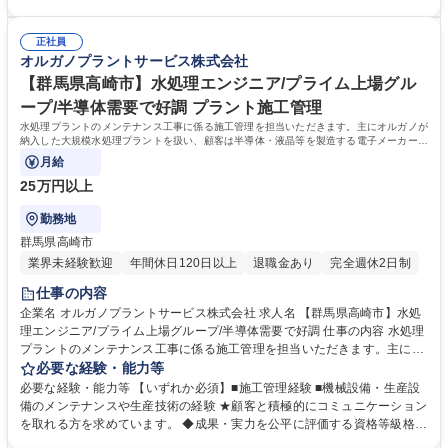
世界トップレベルの技術で生み出す「超純水」でエレクトロニクスの発展
度を導入しています。 ◆将来の幹部候補としての活躍を期待しています。
を支えています。工場で使われた排水を再び「超純水」のレベルまで磨き
自身の意見を 積極的に発信し、成果を導き出せる方を求めています。 ◆
上げる。当社は「水」に秘められた能力を引き出し、産業と社会の未来を
正社員
高度経済成長期に普及した全国の多くの上下水道施設が老朽化、更新時期
オルガノプラントサービス株式会社
拓いていきます。※建物の改変を伴う業務は含まない 募集職種 【群馬県
を迎えています。「水」の能力を引き出すプライム市場上場オルガノグル
高崎市】水処理エンジニア/プライム上場グループ/半導体需要で好調
ープで、水処理プラントに関する経験を活かして活躍できます。 学歴・資
【群馬県高崎市】水処理エンジニア/プライム上場グル
格 学歴：大学院 大学 高専 短大 専修学校 高校 語学力： 資格：第一種運転
ープ/半導体需要で好調 プラント施工管理
免許普通自動車
水処理プラントのメンテナンス工事に係る施工管理を担当いただきます。主にオルガノが
納入した大規模水処理プラントを扱い、顧客は半導体・液晶等を製造する電子メーカーや
医薬品メーカー、食品メーカー等です。
月給
25万円以上
勤務地
群馬県高崎市
業界未経験歓迎
年間休日120日以上
退職金あり
完全週休2日制
仕事の内容
企業名 オルガノプラントサービス株式会社 求人名 【群馬県高崎市】水処
理エンジニア/プライム上場グループ/半導体需要で好調 仕事の内容 水処理
プラントのメンテナンス工事に係る施工管理を担当いただきます。主にオ
ルガノが納入した大規模水処理プラントを扱い、顧客は半導体・液晶等を
必要な経験・能力等
製造する電子メーカーや医薬品メーカー、食品メーカー等です。 ◆日本全
必要な経験・能力等 【いずれか必須】■施工管理経験 ■機械設備・生産設
国の顧客に迅速な対応を行う為、全国に23ヶ所の出張所を設置し てお
備のメンテナンスや生産技術の経験 ★顧客と積極的にコミュニケーション
り、オルガノグループ各社と協力して業務を進めていきます。 【オルガノ
を取れる方を求めています。 ◆成果・実力を公平に評価する資格等級格付
の技術力】世界トップレベルの技術で生み出す「超純水」でエレクトロニ
制度を導入しています。 ◆将来の幹部候補としての活躍を期待していま