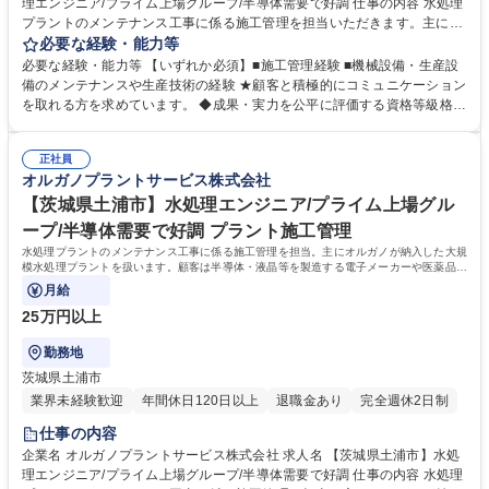
理エンジニア/プライム上場グループ/半導体需要で好調 仕事の内容 水処理
プラントのメンテナンス工事に係る施工管理を担当いただきます。主にオ
ルガノが納入した大規模水処理プラントを扱い、顧客は半導体・液晶等を
必要な経験・能力等
製造する電子メーカーや医薬品メーカー、食品メーカー等です。 ◆日本全
必要な経験・能力等 【いずれか必須】■施工管理経験 ■機械設備・生産設
国の顧客に迅速な対応を行う為、全国に23ヶ所の出張所を設置し てお
備のメンテナンスや生産技術の経験 ★顧客と積極的にコミュニケーション
り、オルガノグループ各社と協力して業務を進めていきます。 【オルガノ
を取れる方を求めています。 ◆成果・実力を公平に評価する資格等級格付
の技術力】世界トップレベルの技術で生み出す「超純水」でエレクトロニ
制度を導入しています。 ◆将来の幹部候補としての活躍を期待していま
クスの発展を支えています。工場で使われた排水を再び「超純水」のレベ
す。自身の意見を 積極的に発信し、成果を導き出せる方を求めています。
ルまで磨き上げる。当社は「水」に秘められた能力を引き出し、産業と社
正社員
◆高度経済成長期に普及した全国の多くの上下水道施設が老朽化、更新時
オルガノプラントサービス株式会社
会の未来を拓いていきます。※建物の改変を伴う業務は含まない 募集職種
期を迎えています。「水」の能力を引き出すプライム市場上場オルガノグ
【山形県鶴岡市】水処理エンジニア/プライム上場グループ/半導体需要で
ループで、水処理プラントに関する経験を活かして活躍できます。 学歴・
【茨城県土浦市】水処理エンジニア/プライム上場グル
好調
資格 学歴：大学院 大学 高専 短大 専修学校 高校 語学力： 資格：第一種運
ープ/半導体需要で好調 プラント施工管理
転免許普通自動車
水処理プラントのメンテナンス工事に係る施工管理を担当。主にオルガノが納入した大規
模水処理プラントを扱います。顧客は半導体・液晶等を製造する電子メーカーや医薬品メ
ーカー、食品メーカー等です。
月給
25万円以上
勤務地
茨城県土浦市
業界未経験歓迎
年間休日120日以上
退職金あり
完全週休2日制
仕事の内容
企業名 オルガノプラントサービス株式会社 求人名 【茨城県土浦市】水処
理エンジニア/プライム上場グループ/半導体需要で好調 仕事の内容 水処理