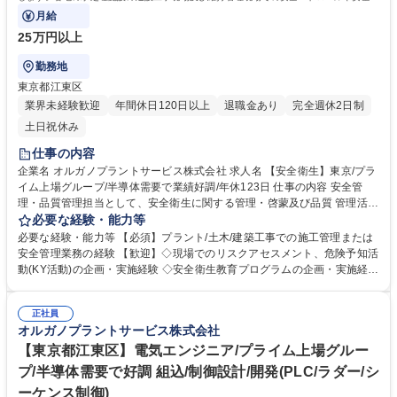
生教育も行うため、出張も発生します。
月給
25万円以上
勤務地
東京都江東区
業界未経験歓迎
年間休日120日以上
退職金あり
完全週休2日制
土日祝休み
仕事の内容
企業名 オルガノプラントサービス株式会社 求人名 【安全衛生】東京/プラ
イム上場グループ/半導体需要で業績好調/年休123日 仕事の内容 安全管
理・品質管理担当として、安全衛生に関する管理・啓蒙及び品質 管理活動
を担当します。各地の水処理施設の建設工事現場及び維持管理現場での安
必要な経験・能力等
全パトロールや安全衛生教育も行うため、出張も発生します。 ・会社の安
必要な経験・能力等 【必須】プラント/土木/建築工事での施工管理または
全衛生活動計画の立案および実施、運営 ・研修全般の実施 ・品質管理活
安全管理業務の経験 【歓迎】◇現場でのリスクアセスメント、危険予知活
動（QC活動） ・その他品質に関わる業務 ◆日本全国の顧客に迅速な対応
動(KY活動)の企画・実施経験 ◇安全衛生教育プログラムの企画・実施経験
を行う為、全国に23ヶ所の出張所を設置し ており、オルガノグループ各
◇事故・災害発生時の初動対応、原因究明、再発防止策の立案・実行経験
社と協力して業務を進めています。 募集職種 【安全衛生】東京/プライム
◇ISO 45001（労働安全衛生マネジメントシステム）の構築・運用経験 ★
上場グループ/半導体需要で業績好調/年休123日
正社員
成果・実力を公平に評価する資格等級格付制度を導入しています ★高度経
オルガノプラントサービス株式会社
済成長期に普及した全国の多くの上下水道施設が老朽化、更新時期を迎え
ています。「水」の能力を引き出すプライム市場上場オルガノグループ
【東京都江東区】電気エンジニア/プライム上場グルー
で、これまでの安全管理の経験を活かして活躍できます。 学歴・資格 学
プ/半導体需要で好調 組込/制御設計/開発(PLC/ラダー/シ
歴：大学院 大学 高専 短大 専修学校 高校 語学力： 資格：第一種運転免許
ーケンス制御)