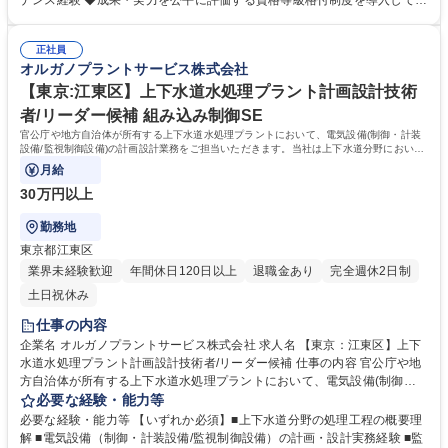
ナンス経験 ◆成果・実力を公平に評価する資格等級格付制度を導入してい
置しており、グループ各社と協力して業務を進めていきます。※建物の改
ます。 ◆将来の幹部候補としての活躍を期待しています。自身の意見を
変を伴う業務は含まない 募集職種 【愛知県名古屋市】水処理プラント・
積極的に発信し、成果を導き出せる方を求めています。 ◆高度経済成長期
監理技術者(機械器具設置)半導体需要で好調
正社員
に普及した全国の多くの上下水道施設が老朽化、更新時期を迎えていま
オルガノプラントサービス株式会社
す。「水」の能力を引き出すプライム市場上場オルガノグループで、水処
理プラントに関する経験を活かして活躍できます。 学歴・資格 学歴：大
【東京:江東区】上下水道水処理プラント計画設計技術
学院 大学 高専 短大 専修学校 高校 語学力： 資格：監理技術者 第一種運転
者/リーダー候補 組み込み制御SE
免許普通自動車
官公庁や地方自治体が所有する上下水道水処理プラントにおいて、電気設備(制御・計装
設備/監視制御設備)の計画設計業務をご担当いただきます。当社は上下水道分野において
特に監視制御設備への提案・計画に力を
月給
30万円以上
勤務地
東京都江東区
業界未経験歓迎
年間休日120日以上
退職金あり
完全週休2日制
土日祝休み
仕事の内容
企業名 オルガノプラントサービス株式会社 求人名 【東京：江東区】上下
水道水処理プラント計画設計技術者/リーダー候補 仕事の内容 官公庁や地
方自治体が所有する上下水道水処理プラントにおいて、電気設備(制御・
計装設備/監視制御設備)の計画設計業務をご担当いただきます。当社は上
必要な経験・能力等
下水道分野において特に監視制御設備への提案・計画に力を いれており、
必要な経験・能力等 【いずれか必須】■上下水道分野の処理工程の概要理
独自の監視システムを展開しています。これまでの豊富な経験や知見を活
解 ■電気設備（制御・計装設備/監視制御設備）の計画・設計実務経験 ■監