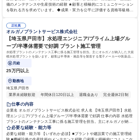
国の顧客に迅速な対応を行う為、全国に23ヶ所の出張所を設置し てお
備のメンテナンスや生産技術の経験 ★顧客と積極的にコミュニケーション
り、オルガノグループ各社と協力して業務を進めていきます。 【オルガノ
を取れる方を求めています。 ◆成果・実力を公平に評価する資格等級格付
の技術力】世界トップレベルの技術で生み出す「超純水」でエレクトロニ
制度を導入しています。 ◆将来の幹部候補としての活躍を期待していま
クスの発展を支えています。工場で使われた排水を再び「超純水」のレベ
す。自身の意見を 積極的に発信し、成果を導き出せる方を求めています。
ルまで磨き上げる。当社は「水」に秘められた能力を引き出し、産業と社
正社員
◆高度経済成長期に普及した全国の多くの上下水道施設が老朽化、更新時
オルガノプラントサービス株式会社
会の未来を拓いていきます。※建物の改変を伴う業務は含まない 募集職種
期を迎えています。「水」の能力を引き出すプライム市場上場オルガノグ
【福岡市中央区】水処理エンジニア/プライム上場グループ/半導体需要で
ループで、水処理プラントに関する経験を活かして活躍できます。 学歴・
【埼玉県戸田市】水処理エンジニア/プライム上場グル
好調
資格 学歴：大学院 大学 高専 短大 専修学校 高校 語学力： 資格：第一種運
ープ/半導体需要で好調 プラント施工管理
転免許普通自動車
水処理プラントのメンテナンス工事に係る施工管理を担当。主にオルガノが納入した大規
模水処理プラントを扱います。顧客は半導体・液晶等を製造する電子メーカーや医薬品メ
ーカー、食品メーカー等です。
月給
25万円以上
勤務地
埼玉県戸田市
業界未経験歓迎
年間休日120日以上
退職金あり
完全週休2日制
仕事の内容
企業名 オルガノプラントサービス株式会社 求人名 【埼玉県戸田市】水処
理エンジニア/プライム上場グループ/半導体需要で好調 仕事の内容 水処理
プラントのメンテナンス工事に係る施工管理を担当。主にオルガノが納入
した大規模水処理プラントを扱います。顧客は半導体・液晶等を製造する
必要な経験・能力等
電子メーカーや医薬品メーカー、食品メーカー等です。 ◆全国の顧客に迅
必要な経験・能力等 【いずれか必須】■プラントや建設業での施工管理経
速な対応を行う為、全国に23ヶ所の出張所を設置しており、オルガノグル
験 ■機械設備の生産技術やメンテナンス経験 ◎顧客と積極的にコミュニケ