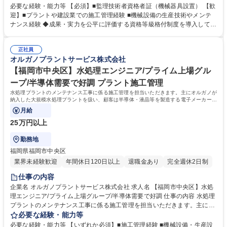
り、需要が増加しております。 顧客は官公庁をはじめ、半導体・液晶等を
必要な経験・能力等 【必須】■監理技術者資格者証（機械器具設置） 【歓
製造する電子メーカーや医薬品メーカー、食品メーカー等です。日本全国
迎】■プラントや建設業での施工管理経験 ■機械設備の生産技術やメンテ
の顧客に迅速な対応を行う為、全国に23ヶ所の出張所を設置しており、グ
ナンス経験 ◆成果・実力を公平に評価する資格等級格付制度を導入してい
ループ各社と協力して業務を進めていきます。※建物の改変を伴う業務は
ます。 ◆将来の幹部候補としての活躍を期待しています。自身の意見を
含まない 募集職種 【宮城県仙台市】水処理プラント・監理技術者（機械
積極的に発信し、成果を導き出せる方を求めています。 ◆高度経済成長期
器具設置）
正社員
に普及した全国の多くの上下水道施設が老朽化、更新時期を迎えていま
オルガノプラントサービス株式会社
す。「水」の能力を引き出すプライム市場上場オルガノグループで、水処
理プラントに関する経験を活かして活躍できます。 学歴・資格 学歴：大
【福岡市中央区】水処理エンジニア/プライム上場グル
学院 大学 高専 短大 専修学校 高校 語学力： 資格：監理技術者 第一種運転
ープ/半導体需要で好調 プラント施工管理
免許普通自動車
水処理プラントのメンテナンス工事に係る施工管理を担当いただきます。主にオルガノが
納入した大規模水処理プラントを扱い、顧客は半導体・液晶等を製造する電子メーカーや
医薬品メーカー、食品メーカー等です。
月給
25万円以上
勤務地
福岡県福岡市中央区
業界未経験歓迎
年間休日120日以上
退職金あり
完全週休2日制
仕事の内容
企業名 オルガノプラントサービス株式会社 求人名 【福岡市中央区】水処
理エンジニア/プライム上場グループ/半導体需要で好調 仕事の内容 水処理
プラントのメンテナンス工事に係る施工管理を担当いただきます。主にオ
ルガノが納入した大規模水処理プラントを扱い、顧客は半導体・液晶等を
必要な経験・能力等
製造する電子メーカーや医薬品メーカー、食品メーカー等です。 ◆日本全
必要な経験・能力等 【いずれか必須】■施工管理経験 ■機械設備・生産設