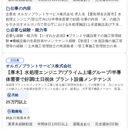
仕事の内容
企業名 オルガノプラントサービス株式会社 求人名 【愛知県名古屋市】水
処理エンジニア(官公庁向け)/半導体需要で好調 仕事の内容 「水」の能力
を引き出すオルガノGで官公庁における水処理施設(上水道施設及び下水道
施設等)のメンテナンス、工事案件における施工管理業務、水処理施設の
必要な経験・能力等
効率化や質向上、新施設の企画・提案もお任せします。 高度経済成長期に
必要な経験・能力等 【いずれか必須】■プラントや建設業での施工管理経
普及した全国の多くの上下水道施設が老朽化、更新時期を迎えています。
験 ■機械設備の生産技術やメンテナンス経験 【歓迎】◇水道設備の施工管
はじめはこれまでのご経験を踏まえて業務をお任せし、徐々に様々な領域
理等の経験 ◇土木施工管理技士の有資格者 ◇管工事施工管理技士の有資
にチャレンジいただきます。 ■既納装置のメンテナンス/処理水質向上/効
格者 ◇監理技術者の有資格者 ◇技術士(機械・上下水道) ◆将来の幹部候
率化の企画提案 ■見積作成 ■入札対応 ■工事の施工管理業務(工程/品質/安
補としての活躍を期待しています。自身の意見を積極的に発信し、成果を
全/コスト等) ※建物の改変を伴う業務は含まない 募集職種 【愛知県名古
正社員
導き出せる方を求めています。 ◆高度経済成長期に普及した全国の多くの
オルガノプラントサービス株式会社
屋市】水処理エンジニア(官公庁向け)/半導体需要で好調
上下水道施設が老朽化、更新時期を迎えています。「水」の能力を引き出
すプライム市場上場オルガノグループで、水処理プラントに関する経験を
【厚木】水処理エンジニア/プライム上場グループ/半導
活かして活躍できます。 学歴・資格 学歴：大学院 大学 高専 短大 専修学
体需要で好調/土日祝休 プラント設備メンテナンス
校 高校 語学力： 資格：第一種運転免許普通自動車
水処理プラントのメンテナンス工事に係る施工管理担当者としての業務です。主にオルガ
ノが納入した大規模水処理プラントを扱います。顧客は、大手電子機器メーカー、医薬品
メーカー、食品メーカー等です。
月給
25万円以上
勤務地
神奈川県厚木市
業界未経験歓迎
年間休日120日以上
退職金あり
完全週休2日制