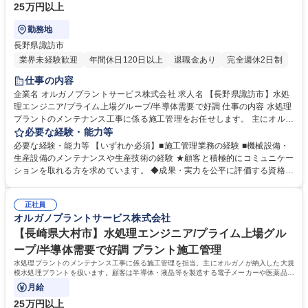
25万円以上
勤務地
長野県諏訪市
業界未経験歓迎
年間休日120日以上
退職金あり
完全週休2日制
仕事の内容
企業名 オルガノプラントサービス株式会社 求人名 【長野県諏訪市】水処
理エンジニア/プライム上場グループ/半導体需要で好調 仕事の内容 水処理
プラントのメンテナンス工事に係る施工管理をお任せします。 主にオルガ
ノが納入した大規模水処理プラントを扱い、顧客は半導体・液晶等を製造
必要な経験・能力等
する電子メーカーや医薬品メーカー、食品メーカー等です。 ◆日本全国の
必要な経験・能力等 【いずれか必須】■施工管理業務の経験 ■機械設備・
顧客に迅速な対応を行う為、全国に23ヶ所の出張所を設置し ており、オ
生産設備のメンテナンスや生産技術の経験 ★顧客と積極的にコミュニケー
ルガノグループ各社と協力して業務を進めていきます。 【オルガノの技術
ションを取れる方を求めています。 ◆成果・実力を公平に評価する資格等
力】世界トップレベルの技術で生み出す「超純水」でエレクトロニクスの
級格付制度を導入しています。 ◆将来の幹部候補としての活躍を期待して
発展を支えています。工場で使われた排水を再び「超純水」のレベルまで
います。自身の意見を 積極的に発信し、成果を導き出せる方を求めていま
磨き上げる。当社は「水」に秘められた能力を引き出し、産業と社会の未
正社員
す。 ◆高度経済成長期に普及した全国の多くの上下水道施設が老朽化、更
オルガノプラントサービス株式会社
来を拓いていきます。※建物の改変を伴う業務は含まない 募集職種 【長
新時期を迎えています。「水」の能力を引き出すプライム市場上場オルガ
野県諏訪市】水処理エンジニア/プライム上場グループ/半導体需要で好調
ノグループで、水処理プラントに関する経験を活かして活躍できます。 学
【長崎県大村市】水処理エンジニア/プライム上場グル
歴・資格 学歴：大学院 大学 高専 短大 専修学校 高校 語学力： 資格：第一
ープ/半導体需要で好調 プラント施工管理
種運転免許普通自動車
水処理プラントのメンテナンス工事に係る施工管理を担当。主にオルガノが納入した大規
模水処理プラントを扱います。顧客は半導体・液晶等を製造する電子メーカーや医薬品メ
ーカー、食品メーカー等です。
月給
25万円以上