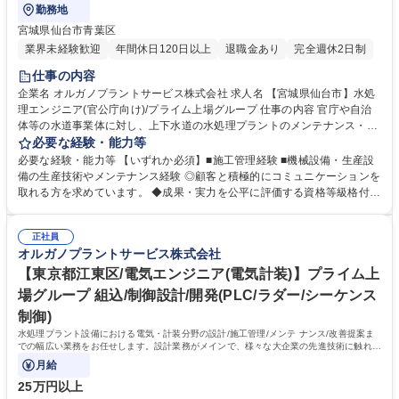
勤務地
宮城県仙台市青葉区
業界未経験歓迎
年間休日120日以上
退職金あり
完全週休2日制
仕事の内容
企業名 オルガノプラントサービス株式会社 求人名 【宮城県仙台市】水処
理エンジニア(官公庁向け)/プライム上場グループ 仕事の内容 官庁や自治
体等の水道事業体に対し、上下水道の水処理プラントのメンテナンス・施
工管理、工事監督を中心に担当。水処理施設の効率化や質向上、新施設の
必要な経験・能力等
企画・提案もお任せ致します。 ◎新卒・中途入社に関係なく、仕事の成果
必要な経験・能力等 【いずれか必須】■施工管理経験 ■機械設備・生産設
に見合った資格等級格付制度を 導入。実力を公平に評価する成果主義の考
備の生産技術やメンテナンス経験 ◎顧客と積極的にコミュニケーションを
え方を取り入れています。 ※建物の改変を伴う業務は含まない 募集職種
取れる方を求めています。 ◆成果・実力を公平に評価する資格等級格付制
【宮城県仙台市】水処理エンジニア(官公庁向け)/プライム上場グループ
度を導入しています。 ◆将来の幹部候補としての活躍を期待しています。
自身の意見を 積極的に発信し、成果を導き出せる方を求めています。 ◆
正社員
高度経済成長期に普及した全国の多くの上下水道施設が老朽化、更新時期
オルガノプラントサービス株式会社
を迎えています。「水」の能力を引き出すプライム市場上場オルガノグル
ープで、水処理プラントに関する経験を活かして活躍できます。 学歴・資
【東京都江東区/電気エンジニア(電気計装)】プライム上
格 学歴：大学院 大学 高専 短大 専修学校 高校 語学力： 資格：第一種運転
場グループ 組込/制御設計/開発(PLC/ラダー/シーケンス
免許普通自動車
制御)
水処理プラント設備における電気・計装分野の設計/施工管理/メンテ ナンス/改善提案ま
での幅広い業務をお任せします。設計業務がメインで、様々な大企業の先進技術に触れ、
時代の最先端の現場で活躍可能です。
月給
25万円以上