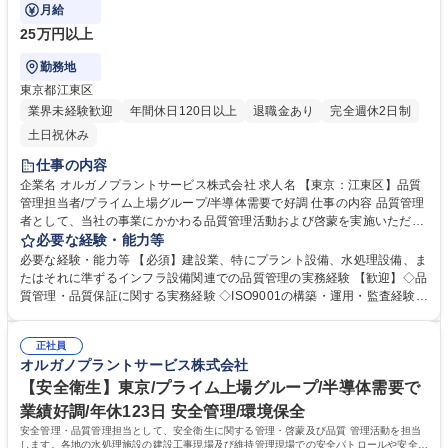
月給
25万円以上
勤務地
東京都江東区
業界未経験歓迎
年間休日120日以上
退職金あり
完全週休2日制
土日祝休み
仕事の内容
企業名 オルガノプラントサービス株式会社 求人名 【東京：江東区】品質
管理担当者/プライム上場グループ/半導体需要で好調 仕事の内容 品質管理
者として、当社の事業にかかわる品質管理活動および啓蒙を実施いただき
ます。 ※一部、安全管理業務に従事いただく可能性もございます。 ・品
必要な経験・能力等
質不適合の原因調査および対策立案 ・関係各所の品質レベル調査 ・社内
必要な経験・能力等 【必須】建設業、特にプラント設備、水処理設備、ま
会議体の司会進行、議事録作成などの事務局業務 ・ISO関連業務(内部監査
たはそれに準ずるインフラ設備関連での品質管理の実務経験 【歓迎】◇品
の実施、顧客やISO認証機関による外部監査の受審対応) ・安全管理にかか
質管理・品質保証に関する実務経験 ◇ISO9001の構築・運用・監査経験
わる業務 募集職種 【東京：江東区】品質管理担当者/プライム上場グルー
◇品質教育や協力会社指導の経験 ◇プラント・水処理設備等のインフラ関
プ/半導体需要で好調
連業務経験 ◆成果・実力を公平に評価する資格等級格付制度を導入してい
正社員
ます。 ◆高度経済成長期に普及した全国の多くの上下水道施設が老朽化、
オルガノプラントサービス株式会社
更新時期を迎えています。「水」の能力を引き出すプライム市場上場オル
ガノグループで、これまでの安全管理の経験を活かして活躍できます。 学
【安全衛生】東京/プライム上場グループ/半導体需要で
歴・資格 学歴：大学院 大学 高専 短大 専修学校 高校 語学力： 資格：第一
業績好調/年休123日 安全管理/環境保全
種運転免許普通自動車
安全管理・品質管理担当として、安全衛生に関する管理・啓蒙及び品質 管理活動を担当
します。各地の水処理施設の建設工事現場及び維持管理現場での安全パトロールや安全衛