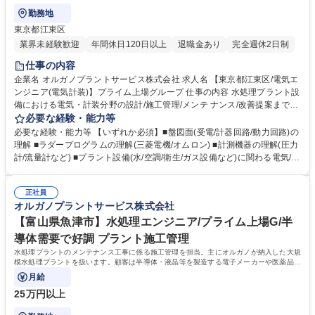
勤務地
東京都江東区
業界未経験歓迎
年間休日120日以上
退職金あり
完全週休2日制
仕事の内容
企業名 オルガノプラントサービス株式会社 求人名 【東京都江東区/電気エ
ンジニア(電気計装)】プライム上場グループ 仕事の内容 水処理プラント設
備における電気・計装分野の設計/施工管理/メンテ ナンス/改善提案までの
幅広い業務をお任せします。設計業務がメインで、様々な大企業の先進技
必要な経験・能力等
術に触れ、時代の最先端の現場で活躍可能です。 【具体的には】1)事務所
必要な経験・能力等 【いずれか必須】■盤図面(受電/計器回路/動力回路)の
内業務：■新設・改造に関する計画業務 ■制御盤など、製作品に関する設
理解 ■ラダープログラムの理解(三菱電機/オムロン) ■計測機器の理解(圧力
計及び完成検査 ■制御プログラムの作成・検証 タッチパネル画面の作成・
計/流量計など) ■プラント設備(水/空調/衛生/ガス設備など)に関わる電気/計
設定・検証 ■その他設計に関わる図書の作成 2)現場業務：■計画の現地調
装/ 制御/関連設計・現場業務対応 ◆成果・実力を公平に評価する資格等級
査 ■制御プログラム変更・試験検査 ■盤改造工事の施工管理・検査 ■電気
格付制度を導入しています。 ◆将来の幹部候補としての活躍を期待してい
計装工事の施工管理・検査 ■装置の運転確認・運転調整 ■顧客対応 ※建物
正社員
ます。自身の意見を積極的に発信し、成果を導き出せる方を求めていま
オルガノプラントサービス株式会社
の改変を伴う業務は含まない 募集職種 【東京都江東区/電気エンジニア(電
す。 ◆高度経済成長期に普及した全国の多くの上下水道施設が老朽化、更
気計装)】プライム上場グループ
新時期を迎えています。「水」の能力を引き出すプライム市場上場オルガ
【富山県魚津市】水処理エンジニア/プライム上場G/半
ノグループで、水処理プラントに関する経験を活かして活躍できます。 学
導体需要で好調 プラント施工管理
歴・資格 学歴：大学院 大学 高専 短大 専修学校 高校 語学力： 資格：第一
水処理プラントのメンテナンス工事に係る施工管理を担当。主にオルガノが納入した大規
種運転免許普通自動車
模水処理プラントを扱います。顧客は半導体・液晶等を製造する電子メーカーや医薬品メ
ーカー、食品メーカー等です。
月給
25万円以上