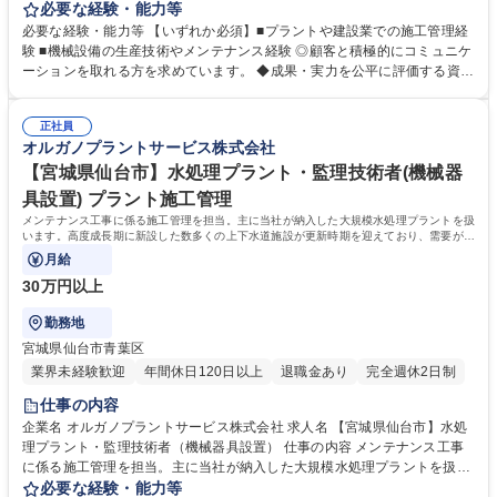
した大規模水処理プラントを扱います。顧客は半導体・液晶等を製造する
必要な経験・能力等
電子メーカーや医薬品メーカー、食品メーカー等です。 ◆全国の顧客に迅
必要な経験・能力等 【いずれか必須】■プラントや建設業での施工管理経
速な対応を行う為、全国に23ヶ所の出張所を設置しており、オルガノグル
験 ■機械設備の生産技術やメンテナンス経験 ◎顧客と積極的にコミュニケ
ープ各社と協力して業務を進めていきます。 【技術力】世界トップレベル
ーションを取れる方を求めています。 ◆成果・実力を公平に評価する資格
の技術で生み出す「超純水」でエレクトロニクスの発展を支えています。
等級格付制度を導入しています。 ◆将来の幹部候補としての活躍を期待し
工場で使われた排水を再び「超純水」のレベルまで磨き上げます。オルガ
ています。自身の意見を 積極的に発信し、成果を導き出せる方を求めてい
ノグループは、「水」に秘められた能力を引き出し、産業と社会の未来を
正社員
ます。 ◆高度経済成長期に普及した全国の多くの上下水道施設が老朽化、
オルガノプラントサービス株式会社
拓いていきます。※建物の改変を伴う業務は含まない 募集職種 【広島県
更新時期を迎えています。「水」の能力を引き出すプライム市場上場オル
福山市】水処理エンジニア/プライム上場グループ/半導体需要で好調
ガノグループで、水処理プラントに関する経験を活かして活躍できます。
【宮城県仙台市】水処理プラント・監理技術者(機械器
学歴・資格 学歴：大学院 大学 高専 短大 専修学校 高校 語学力： 資格：第
具設置) プラント施工管理
一種運転免許普通自動車
メンテナンス工事に係る施工管理を担当。主に当社が納入した大規模水処理プラントを扱
います。高度成長期に新設した数多くの上下水道施設が更新時期を迎えており、需要が増
加しております。
月給
30万円以上
勤務地
宮城県仙台市青葉区
業界未経験歓迎
年間休日120日以上
退職金あり
完全週休2日制
仕事の内容
企業名 オルガノプラントサービス株式会社 求人名 【宮城県仙台市】水処
理プラント・監理技術者（機械器具設置） 仕事の内容 メンテナンス工事
に係る施工管理を担当。主に当社が納入した大規模水処理プラントを扱い
ます。高度成長期に新設した数多くの上下水道施設が更新時期を迎えてお
必要な経験・能力等