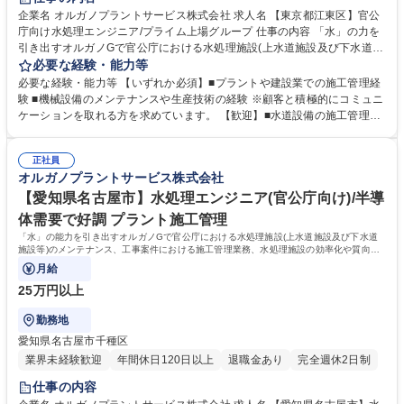
企業名 オルガノプラントサービス株式会社 求人名 【東京都江東区】官公
庁向け水処理エンジニア/プライム上場グループ 仕事の内容 「水」の力を
引き出すオルガノGで官公庁における水処理施設(上水道施設及び下水道施
設等)のメンテナンス、工事案件における施工管理業務、水処理施設の効
必要な経験・能力等
率化や質向上、新施設の企画・提案もご担当いただきます。 高度経済成長
必要な経験・能力等 【いずれか必須】■プラントや建設業での施工管理経
期に普及した全国の多くの上下水道施設が老朽化、更新時期を迎えていま
験 ■機械設備のメンテナンスや生産技術の経験 ※顧客と積極的にコミュニ
す。はじめはこれまでのご経験を踏まえて業務をお任せし、徐々に様々な
ケーションを取れる方を求めています。 【歓迎】■水道設備の施工管理等
領域にチャレンジいただきます。 ＜職務詳細＞ ■既納装置のメンテナン
の経験 ■土木施工管理技士の有資格者 ■管工事施工管理技士の有資格者 ■
ス/処理水質向上/効率化の企画提案 ■見積作成 ■入札対応 ■工事の施工管理
監理技術者の有資格者 ■技術士（機械・上下水道）【オルガノの技術力】
業務(工程/品質/安全/コスト等)※建物の改変を伴う業務は含まない 募集職
正社員
世界トップレベルの技術で生み出す「超純水」でエレクトロニクスの発展
オルガノプラントサービス株式会社
種 【東京都江東区】官公庁向け水処理エンジニア/プライム上場グループ
を支えています。工場で使われた排水を再び「超純水」のレベルまで磨き
上げる。オルガノグループは「水」に秘められた能力を引き出し、産業と
【愛知県名古屋市】水処理エンジニア(官公庁向け)/半導
社会の未来を拓いていきます。 学歴・資格 学歴：大学院 大学 高専 短大
体需要で好調 プラント施工管理
専修学校 高校 語学力： 資格：第一種運転免許普通自動車
「水」の能力を引き出すオルガノGで官公庁における水処理施設(上水道施設及び下水道
施設等)のメンテナンス、工事案件における施工管理業務、水処理施設の効率化や質向
上、新施設の企画・提案もお任せします。
月給
25万円以上
勤務地
愛知県名古屋市千種区
業界未経験歓迎
年間休日120日以上
退職金あり
完全週休2日制
仕事の内容