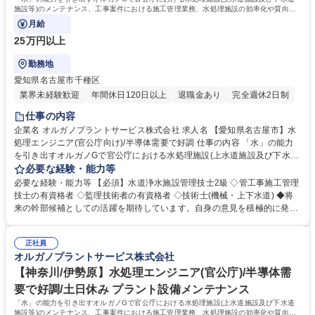
一種運転免許普通自動車
施設等)のメンテナンス、工事案件における施工管理業務、水処理施設の効率化や質向
上、新施設の企画・提案もお任せします。
月給
25万円以上
勤務地
愛知県名古屋市千種区
業界未経験歓迎
年間休日120日以上
退職金あり
完全週休2日制
仕事の内容
企業名 オルガノプラントサービス株式会社 求人名 【愛知県名古屋市】水
処理エンジニア(官公庁向け)/半導体需要で好調 仕事の内容 「水」の能力
を引き出すオルガノGで官公庁における水処理施設(上水道施設及び下水道
施設等)のメンテナンス、工事案件における施工管理業務、水処理施設の
必要な経験・能力等
効率化や質向上、新施設の企画・提案もお任せします。 高度経済成長期に
必要な経験・能力等 【必須】水道浄水施設管理技士2級 ◇管工事施工管理
普及した全国の多くの上下水道施設が老朽化、更新時期を迎えています。
技士の有資格者 ◇監理技術者の有資格者 ◇技術士(機械・上下水道) ◆将
はじめはこれまでのご経験を踏まえて業務をお任せし、徐々に様々な領域
来の幹部候補としての活躍を期待しています。自身の意見を積極的に発信
にチャレンジいただきます。 ■既納装置のメンテナンス/処理水質向上/効
し、成果を導き出せる方を求めています。 ◆高度経済成長期に普及した全
率化の企画提案 ■見積作成 ■入札対応 ■工事の施工管理業務(工程/品質/安
国の多くの上下水道施設が老朽化、更新時期を迎えています。「水」の能
全/コスト等) ※建物の改変を伴う業務は含まない 募集職種 【愛知県名古
正社員
力を引き出すプライム市場上場オルガノグループで、水処理プラントに関
オルガノプラントサービス株式会社
屋市】水処理エンジニア(官公庁向け)/半導体需要で好調
する経験を活かして活躍できます。 学歴・資格 学歴：大学院 大学 高専 短
大 専修学校 高校 語学力： 資格：第一種運転免許普通自動車
【神奈川/伊勢原】水処理エンジニア(官公庁)/半導体需
要で好調/土日休み プラント設備メンテナンス
「水」の能力を引き出すオルガノGで官公庁における水処理施設(上水道施設及び下水道
施設等)のメンテナンス、工事案件における施工管理業務、水処理施設の効率化や質向