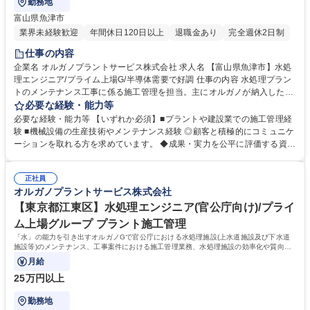
勤務地
富山県魚津市
業界未経験歓迎
年間休日120日以上
退職金あり
完全週休2日制
仕事の内容
企業名 オルガノプラントサービス株式会社 求人名 【富山県魚津市】水処
理エンジニア/プライム上場G/半導体需要で好調 仕事の内容 水処理プラン
トのメンテナンス工事に係る施工管理を担当。主にオルガノが納入した大
規模水処理プラントを扱います。顧客は半導体・液晶等を製造する電子メ
必要な経験・能力等
ーカーや医薬品メーカー、食品メーカー等です。 ◆全国の顧客に迅速な対
必要な経験・能力等 【いずれか必須】■プラントや建設業での施工管理経
応を行う為、全国に23ヶ所の出張所を設置しており、オルガノグループ各
験 ■機械設備の生産技術やメンテナンス経験 ◎顧客と積極的にコミュニケ
社と協力して業務を進めていきます。 【技術力】世界トップレベルの技術
ーションを取れる方を求めています。 ◆成果・実力を公平に評価する資格
で生み出す「超純水」でエレクトロニクスの発展を支えています。工場で
等級格付制度を導入しています。 ◆将来の幹部候補としての活躍を期待し
使われた排水を再び「超純水」のレベルまで磨き上げます。オルガノグル
ています。自身の意見を 積極的に発信し、成果を導き出せる方を求めてい
ープは、「水」に秘められた能力を引き出し、産業と社会の未来を拓いて
正社員
ます。 ◆高度経済成長期に普及した全国の多くの上下水道施設が老朽化、
オルガノプラントサービス株式会社
いきます。※建物改変を伴う業務は含まない。 募集職種 【富山県魚津
更新時期を迎えています。「水」の能力を引き出すプライム市場上場オル
市】水処理エンジニア/プライム上場G/半導体需要で好調
ガノグループで、水処理プラントに関する経験を活かして活躍できます。
【東京都江東区】水処理エンジニア(官公庁向け)/プライ
学歴・資格 学歴：大学院 大学 高専 短大 専修学校 高校 語学力： 資格：第
ム上場グループ プラント施工管理
一種運転免許普通自動車
「水」の能力を引き出すオルガノGで官公庁における水処理施設(上水道施設及び下水道
施設等)のメンテナンス、工事案件における施工管理業務、水処理施設の効率化や質向
上、新施設の企画・提案もお任せします。
月給
25万円以上
勤務地