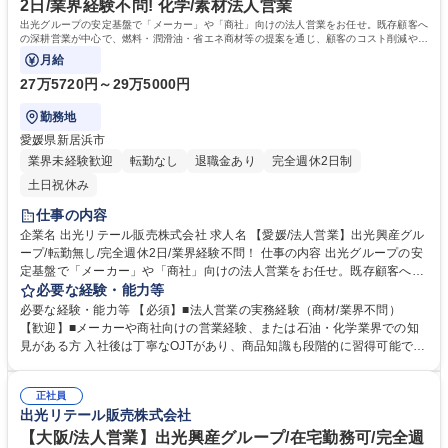
2日/業界経験不問! 化学/素材法人営業
出光グループの安定基盤で「メーカー」や「商社」向けの法人営業をお任せ。既存顧客へ
の深耕営業が中心で、燃料・潤滑油・省エネ商材等の提案を通じ、顧客のコスト削減や効
率化をトータルサポートする仕事です。
月給
27万5720円～29万5000円
勤務地
愛媛県新居浜市
業界未経験歓迎
転勤なし
退職金あり
完全週休2日制
土日祝休み
仕事の内容
企業名 出光リテール販売株式会社 求人名 【愛媛/法人営業】出光興産グル
ープ/転勤無し/完全週休2日/業界経験不問！ 仕事の内容 出光グループの安
定基盤で「メーカー」や「商社」向けの法人営業をお任せ。既存顧客への
深耕営業が中心で、燃料・潤滑油・省エネ商材等の提案を通じ、顧客のコ
必要な経験・能力等
スト削減や効率化をトータルサポートする仕事です。 【具体的には】■既
必要な経験・能力等 【必須】■法人営業の実務経験（商材/業界不問）
存顧客への定期訪問・ニーズ深掘り（情報交換、価格交渉、見積作成）■
【歓迎】■メーカーや商社向けの営業経験、または石油・化学業界での知
仕入先との納期・価格調整 ■事務メンバーと連携した受注・納期フォロー
見がある方 入社後は丁寧なOJTがあり、商品知識も段階的に習得可能で
◎メーカー向けには工場用燃料や潤滑油、商社向けには溶剤や包装資材等
す。 異業界出身者も活躍中。主体的に行動し、お客様のお困りごとに寄り
を提案。顧客のニーズに応じてLED照明や損保等も扱い、幅広い課題解決
添える方は大歓迎です。 学歴・資格 学歴：大学院 大学 高専 短大 専修学
に貢献できます。事務サポート体制が整っており、営業活動に専念できる
正社員
校 高校 語学力： 資格：第一種運転免許普通自動車
出光リテール販売株式会社
環境です。 募集職種 【愛媛/法人営業】出光興産グループ/転勤無し/完全週
休2日/業界経験不問！
【大阪/法人営業】出光興産グループ/在宅勤務可/完全週