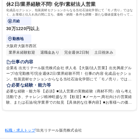
休2日/業界経験不問! 化学/素材法人営業
化成品セクション、包装資材セクションからなる当社石油化学部にて「モノ売り」ではな
く、お客様と仕入れ先の間に立ち、価格・納期・条件を調整・新たな価値提案を行ってい
ただく営業をおまかせいたします。
月給
30万1220円以上
勤務地
大阪府大阪市西区
業界未経験歓迎
退職金あり
完全週休2日制
土日祝休み
仕事の内容
企業名 出光リテール販売株式会社 求人名 【大阪/法人営業】出光興産グル
ープ/在宅勤務可/完全週休2日/業界経験不問！ 仕事の内容 化成品セクショ
ン、包装資材セクションからなる当社石油化学部にて「モノ売り」ではな
く、お客様と仕入れ先の間に立ち、価格・納期・条件を調整・新たな価値
必要な経験・能力等
提案を行っていただく営業をおまかせいたします。 〇化成品セクション〇
必要な経験・能力等 【必須】■法人営業の実務経験（商材不問）/自ら考え
大手メーカー・商社に向けた法人営業を担います。大手化学メーカーや商
活動でき、チャレンジ精神旺盛な方 【歓迎】■メーカー,商社向けの営業経
社を中心とした法人のお客様に向けて、化学原料の提案・調整を行う法人
験、または石油/化学業界での知見 【具体的な仕事内容】■お客様への価格
営業をお任せします。 〇包装資材セクション〇 食品・工業・医薬・化粧
提案、見積書の作成や商品リニューアルや新商品に伴う包装資材の打ち合
品メーカーや卸商社を中心とした法人のお客様に向けて、フィルム（包装
わせ ■受注後の納期調整、スケジュール管理 ■仕入れ先（メーカー・商
資材）の提案・調整を行う法人営業をお任せします。 募集職種 【大阪/法
社）との商談・条件交渉 ■在庫状況の確認、発注・仕入れ管理 ■市場動
人営業】出光興産グループ/在宅勤務可/完全週休2日/業界経験不問！
向・原料価格の情報収集および社内共有 学歴・資格 学歴：大学院 大学 高
/
転職・求人トップ
専 短大 専修学校 高校 語学力： 資格：第一種運転免許普通自動車 毒物劇
出光リテール販売株式会社
物取扱責任者