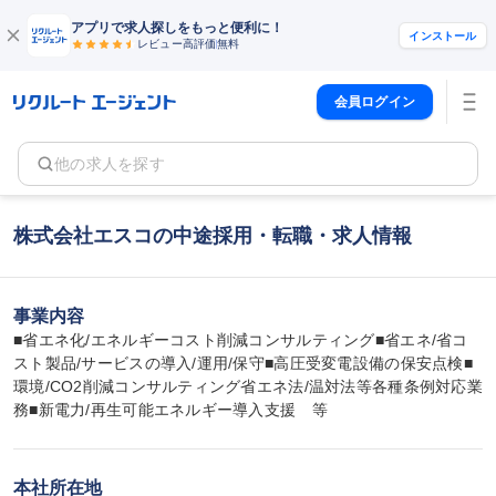
アプリで求人探しをもっと便利に！
インストール
レビュー高評価
無料
会員ログイン
他の求人を探す
株式会社エスコの中途採用・転職・求人情報
事業内容
■省エネ化/エネルギーコスト削減コンサルティング■省エネ/省コ
スト製品/サービスの導入/運用/保守■高圧受変電設備の保安点検■
環境/CO2削減コンサルティング省エネ法/温対法等各種条例対応業
務■新電力/再生可能エネルギー導入支援　等
本社所在地