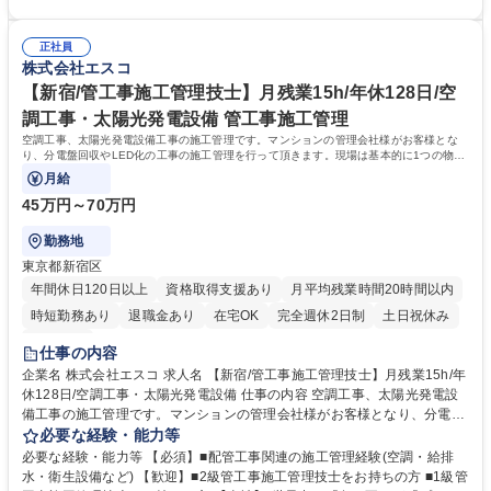
固定でフォローするので、何に躓きそうか、提案の余地がありそうかなど
ななため月に半分程度土日勤務(平日で振替休日取得)が発生します【当
フィードバック体制が整っています 【顧客】マンションやビル等の管理会
社】エネルギー分野におけるコンサルティング企業として省エネ・コスト
社・管理組合 募集職種 【大阪/営業】不動産管理会社向け省エネ製品提案/
正社員
削減に向けた多岐にわたる事業を展開中。大型マンション商業施設が学校
株式会社エスコ
年休128日/創業20年間黒字
法人など多数での導入実績有。大手自動車メーカーや大手不動産飲食企業
など盤石な取引体制があり、売上は右肩上がりで上昇し続けています 学
【新宿/管工事施工管理技士】月残業15h/年休128日/空
歴・資格 学歴：大学院 大学 高専 短大 専修学校 高校 語学力： 資格：第一
調工事・太陽光発電設備 管工事施工管理
種運転免許普通自動車
空調工事、太陽光発電設備工事の施工管理です。マンションの管理会社様がお客様とな
り、分電盤回収やLED化の工事の施工管理を行って頂きます。現場は基本的に1つの物件
につき、1日～2日程度で完了します。
月給
45万円～70万円
勤務地
東京都新宿区
年間休日120日以上
資格取得支援あり
月平均残業時間20時間以内
時短勤務あり
退職金あり
在宅OK
完全週休2日制
土日祝休み
服装自由
仕事の内容
企業名 株式会社エスコ 求人名 【新宿/管工事施工管理技士】月残業15h/年
休128日/空調工事・太陽光発電設備 仕事の内容 空調工事、太陽光発電設
備工事の施工管理です。マンションの管理会社様がお客様となり、分電盤
回収やLED化の工事の施工管理を行って頂きます。現場は基本的に1つの
必要な経験・能力等
物件につき、1日～2日程度で完了します。 【研修】施工要領書を使用
必要な経験・能力等 【必須】■配管工事関連の施工管理経験(空調・給排
し、座学やOJTを通して業務を覚えていただきます。先輩社員と同行して
水・衛生設備など) 【歓迎】■2級管工事施工管理技士をお持ちの方 ■1級管