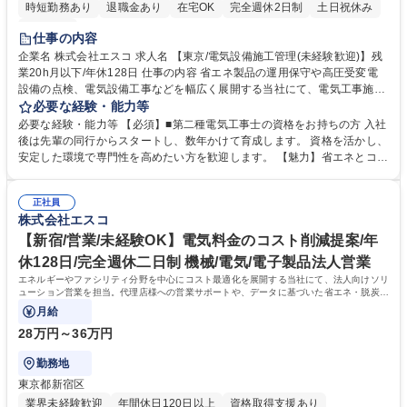
時短勤務あり
退職金あり
在宅OK
完全週休2日制
土日祝休み
服装自由
仕事の内容
企業名 株式会社エスコ 求人名 【東京/電気設備施工管理(未経験歓迎)】残
業20h月以下/年休128日 仕事の内容 省エネ製品の運用保守や高圧受変電
設備の点検、電気設備工事などを幅広く展開する当社にて、電気工事施工
管理をご担当。マンションの分電盤改修やLED化工事を中心に、管理会社
必要な経験・能力等
様との調整から現場管理まで一貫して 担います。現場は1、2日で完了す
必要な経験・能力等 【必須】■第二種電気工事士の資格をお持ちの方 入社
る物件が多く、着実に実績を積み上げられる環境です《詳細》■工程管理■
後は先輩の同行からスタートし、数年かけて育成します。 資格を活かし、
品質管理■安全管理■下請け工事会社への指導■管理員様や居住者様とのコ
安定した環境で専門性を高めたい方を歓迎します。 【魅力】省エネとコス
ミュニケーション他【魅力】独自の施工マニュアルがあり、未経験でも着
ト削減を軸に事業を拡大しており、3年後の売上100億円突破を目指して
実に専門スキルを磨けます。土日休みの完全週休2日制で残業も少なく、
急成長を続けています。組織拡大に伴う増員のため、活気ある環境で就業
仕事とプライベートの両立を大切にしながら、急成長中の企業で腰を据え
正社員
可能。年休128日と業界内トップクラスで土日休み残業も月20時間以内に
株式会社エスコ
てキャリアを築くことが可能です。 募集職種 【東京/電気設備施工管理(未
収まる仕組みを徹底。仕事はマニュアル化されており無理なく業務でき、
経験歓迎)】残業20h月以下/年休128日
長期的に活躍可能。入社後は座学やOJTを通じて丁寧にサポートするた
【新宿/営業/未経験OK】電気料金のコスト削減提案/年
め、施工管理の経験が浅い方も安心して挑戦できます 学歴・資格 学歴：
休128日/完全週休二日制 機械/電気/電子製品法人営業
大学院 大学 高専 短大 専修学校 高校 語学力： 資格：第一種運転免許普通
エネルギーやファシリティ分野を中心にコスト最適化を展開する当社にて、法人向けソリ
自動車 第二種電気工事士
ューション営業を担当。代理店様への営業サポートや、データに基づいた省エネ・脱炭素
のプランニング、実行支援までを一貫し
月給
28万円～36万円
勤務地
東京都新宿区
業界未経験歓迎
年間休日120日以上
資格取得支援あり