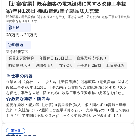
【新宿/営業】既存顧客の電気設備に関する改修工事提
案/年休128日 機械/電気/電子製品法人営業
既存顧客の電気設備に関するリスクを伝え、事故を未然に防ぐために改修工事や保安点検
の提案をお任せします。
月給
28万円～31万円
勤務地
東京都新宿区
業界未経験歓迎
年間休日120日以上
資格取得支援あり
時短勤務あり
退職金あり
在宅OK
完全週休2日制
土日祝休み
服装自由
仕事の内容
企業名 株式会社エスコ 求人名 【新宿/営業】既存顧客の電気設備に関する
改修工事提案/年休128日 仕事の内容 既存顧客の電気設備に関するリスク
を伝え、事故を未然に防ぐために改修工事や保安点検の提案をお任せしま
す。 ■提案～見積作成、受注後の工事スケジュール調整まで一貫して担当
必要な経験・能力等
■点検に関する顧客対応から技術者へのフォロー対応 ■エリアは関東(一都
必要な経験・能力等 【必須】■営業経験(法人・個人問わず) ■普通自動車
三県、群馬、茨城)で車を使用する場合もあります 募集職種 【新宿/営業】
免許 ※入社後は1～2週間ほど座学研修を行い、先輩同行のOJT通して実務
既存顧客の電気設備に関する改修工事提案/年休128日
を 学び、半年間は予算を持たずじっくり知識習得いただきます 【入社
後】入社後1～3か月は先輩社員と月次年次点検同行、営業同行し、商材や
営業手法などを覚えて頂きます。3～4か月は研修期間で、更新の提案と改
正社員
修工事の提案を覚えて頂きます。半年後を目途に自立していただき担当顧