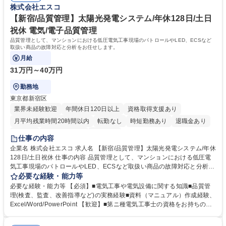
株式会社エスコ
理】既存顧客向け／営業と完全分業制
き精緻な計画を立てて現場を指揮できます。事前準備を徹底できるため当
日はスムーズな進行管理が可能です。 学歴・資格 学歴：大学院 大学 高専
【新宿/品質管理】太陽光発電システム/年休128日/土日
短大 専修学校 高校 語学力： 資格：第一種運転免許普通自動車 第一種電気
祝休 電気/電子品質管理
工事士
品質管理として、マンションにおける低圧電気工事現場のパトロールやLED、ECSなど
取扱い商品の故障対応と分析をお任せします。
月給
31万円～40万円
勤務地
東京都新宿区
業界未経験歓迎
年間休日120日以上
資格取得支援あり
月平均残業時間20時間以内
転勤なし
時短勤務あり
退職金あり
在宅OK
完全週休2日制
服装自由
仕事の内容
企業名 株式会社エスコ 求人名 【新宿/品質管理】太陽光発電システム/年休
128日/土日祝休 仕事の内容 品質管理として、マンションにおける低圧電
気工事現場のパトロールやLED、ECSなど取扱い商品の故障対応と分析を
お任せします。 《詳細》■現場が安全を確保しつつ仕様通りに施工されて
必要な経験・能力等
いるか管理、指導■不点灯や不具合が起きた際に検査機を使用し原因調査
必要な経験・能力等 【必須】■電気工事や電気設備に関する知識■品質管
と分析《メイン製品》LED、電子ブレーカー等《研修》入社後は座学で商
理(検査、監査、改善指導など)の実務経験■資料（マニュアル）作成経験、
品説明(電子ブレーカー分解等)を行い、小規模案件から実際に立ち会いを
Excel/Word/PowerPoint 【歓迎】■第ニ種電気工事士の資格をお持ちの方■
行って頂き、現場経験を積んでいただきます。座学＋実地での経験を重視
電子機器製品の品質保証、品質管理、信頼性試験などの実務経験■協力会
し、知識習得だけでなく繰り返しの研修で現場対応力を身につけて頂きま
社・OEM先への折衝、指導、監査の実務経験 【働き方】原則出社ですが