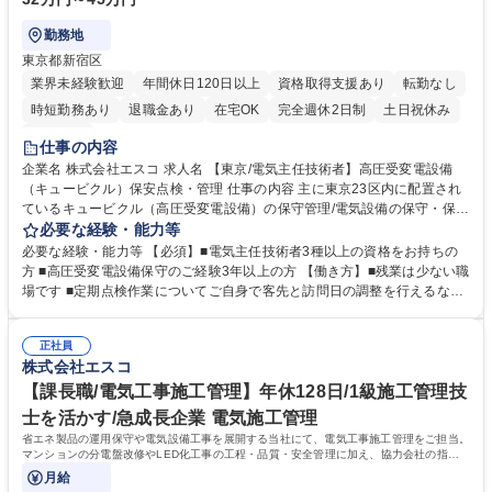
勤務地
東京都新宿区
業界未経験歓迎
年間休日120日以上
資格取得支援あり
転勤なし
時短勤務あり
退職金あり
在宅OK
完全週休2日制
土日祝休み
服装自由
仕事の内容
企業名 株式会社エスコ 求人名 【東京/電気主任技術者】高圧受変電設備
（キュービクル）保安点検・管理 仕事の内容 主に東京23区内に配置され
ているキュービクル（高圧受変電設備）の保守管理/電気設備の保守・保安
等の業務に携わって頂きます。 高圧受変電設備（キュービクル）保安点検
必要な経験・能力等
として、月次点検、年次点検が法令で義務付けられています。当社はこれ
必要な経験・能力等 【必須】■電気主任技術者3種以上の資格をお持ちの
らの定期点検の他に24時間監視システムサービスをつけ、現在の保安点検
方 ■高圧受変電設備保守のご経験3年以上の方 【働き方】■残業は少ない職
よりも低価格で安心のメンテナンスサービスをご提供しております。保安
場です ■定期点検作業についてご自身で客先と訪問日の調整を行えるなど
点検の物件はマンション、ビル商業施設、工場、病院、学校等と幅広くサ
自由度高く働けます 【魅力】■当社事業は時代によって左右されないた
ービスをご提供しております。 募集職種 【東京/電気主任技術者】高圧受
め、増収増益で堅調に業績を伸ばしております■事業の社会貢献度も高く
変電設備（キュービクル）保安点検・管理
正社員
仕事のやりがいも大きいため、社員満足度の高い企業です。サービス詳
株式会社エスコ
細：http://www.esco-co.jp/cubicle/ 学歴・資格 学歴：大学院 大学 高専 短
大 専修学校 高校 語学力： 資格：第三種電気主任技術者 第一種運転免許普
【課長職/電気工事施工管理】年休128日/1級施工管理技
通自動車
士を活かす/急成長企業 電気施工管理
省エネ製品の運用保守や電気設備工事を展開する当社にて、電気工事施工管理をご担当。
マンションの分電盤改修やLED化工事の工程・品質・安全管理に加え、協力会社の指導
や居住者様との調整を担います。ゼネコン出
月給