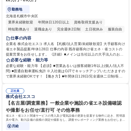
勤務地
北海道札幌市中央区
業界未経験歓迎
年間休日120日以上
資格取得支援あり
時短勤務あり
退職金あり
完全週休2日制
土日祝休み
服装自由
仕事の内容
企業名 株式会社エスコ 求人名 【札幌/法人営業/未経験歓迎】大手顧客向け
省エネ製品提案/年休128日 仕事の内容 既存顧客向け省エネ・省コストの
提案営業をお任せします。 《詳細》■メインは当社以上の大手法人のお客
様になります。※業務に慣れて頂くまでは他チームのマンションの管理会
必要な経験・能力等
社様への提案をお手伝いして頂きます。その際は月に1～2回午前か午後で
必要な経験・能力等 【必須】■営業あるいは接客経験1年以上(個人/法人不
休日出勤が発生いたします(平日に代休を取得)■顧客の現場ニーズを把握
問) ■普通自動車運転免許 ※入社後はOJTでキャッチアップいただきますの
（調査）し、空調、照明などの省エネ機器等の商品説明、最適なプランの
で業界未経験OKです！ 【働き方】■年間休日128日/完全週休二日制/長期
提案、受注・契約、導入、導入後フォローまでの一貫した提案営業 募集職
休暇/育児短時間勤務などの人を大切にする仕組みがあり、公私ともに両立
種 【札幌/法人営業/未経験歓迎】大手顧客向け省エネ製品提案/年休128日
して働くことができます■直近5年の札幌営業所採用で他部署への転勤実績
正社員
は0名です。仙台での長期就業可能です■今後、更なる組織拡大の可能性も
株式会社エスコ
あり！年次に関係なく、キャリアアップ可能です 【取扱製品】 LED照
明・電子ブレーカー・分電盤設備・EV充電器など 学歴・資格 学歴：大学
【名古屋/調査業務】一般企業や施設の省エネ設備確認
院 大学 高専 短大 専修学校 高校 語学力： 資格：第一種運転免許普通自動
や撮影をお任せ/直行可 その他事務
車
省エネ・省コスト関連サービスの導入及び電気設備の更新を提案する物件に赴き、照明器
具や電力、動力設備の規模の測定や撮影をし、調査やレポーティング業務をお任せしま
す。
月給