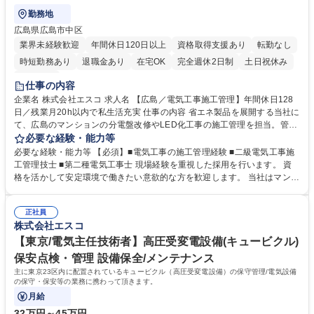
勤務地
広島県広島市中区
業界未経験歓迎
年間休日120日以上
資格取得支援あり
転勤なし
時短勤務あり
退職金あり
在宅OK
完全週休2日制
土日祝休み
服装自由
仕事の内容
企業名 株式会社エスコ 求人名 【広島／電気工事施工管理】年間休日128
日／残業月20h以内で私生活充実 仕事の内容 省エネ製品を展開する当社に
て、広島のマンションの分電盤改修やLED化工事の施工管理を担当。管理
会社や居住者様と連携し、現場の工程・安全管理から下請け指導まで担い
必要な経験・能力等
ます。環境負荷低減に貢献する、やりがいあ る業務です《詳細》■工程管
必要な経験・能力等 【必須】■電気工事の施工管理経験 ■二級電気工事施
理■品質管理■安全管理■下請け工事会社への指導■管理員様、居住者様と
工管理技士 ■第二種電気工事士 現場経験を重視した採用を行います。 資
のコミュニケーション 他 【魅力】案件は1～2日で完結するものが多く、
格を活かして安定環境で働きたい意欲的な方を歓迎します。 当社はマンシ
無理のないスケジュール管理が可能です。残業は月20時間以内で完全週休
ョンの電気設備改修における専門家として、広島で強固な事業基盤を築い
二日制。ワークライフバランスを保ちながら、地域に密着して長く活躍で
ています。担当案件は居住者の生活に直結するインフラ整備であり、完了
きる環境です。 募集職種 【広島／電気工事施工管理】年間休日128日／残
正社員
時に感謝の言葉をいただけるやりがいがあります。また、社員のWLBを重
株式会社エスコ
業月20h以内で私生活充実
視しており、過度な残業を抑制する体制づくりに注力しています。資格手
当も充実しており、1級電気工事施工管理技士などの上位資格取得を目指
【東京/電気主任技術者】高圧受変電設備(キュービクル)
す方を会社を挙げてバックアップします。 学歴・資格 学歴：大学院 大学
保安点検・管理 設備保全/メンテナンス
高専 短大 専修学校 高校 語学力： 資格：1級電気工事施工管理技士 第一種
主に東京23区内に配置されているキュービクル（高圧受変電設備）の保守管理/電気設備
電気工事士
の保守・保安等の業務に携わって頂きます。
月給
32万円～45万円