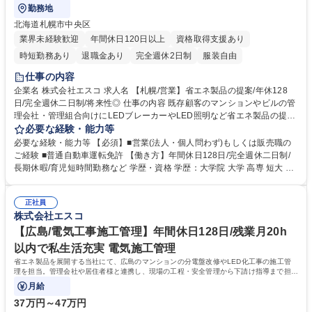
勤務地
北海道札幌市中央区
業界未経験歓迎
年間休日120日以上
資格取得支援あり
時短勤務あり
退職金あり
完全週休2日制
服装自由
仕事の内容
企業名 株式会社エスコ 求人名 【札幌/営業】省エネ製品の提案/年休128
日/完全週休二日制/将来性◎ 仕事の内容 既存顧客のマンションやビルの管
理会社・管理組合向けにLEDブレーカーやLED照明など省エネ製品の提案
営業をお任せします。省エネとは？など初歩的な知識からOJTを行うの
必要な経験・能力等
で、未経験でも安心して就業できます！ 《詳細》■主にマンションやビル
必要な経験・能力等 【必須】■営業(法人・個人問わず)もしくは販売職の
等の管理会社・管理組合への営業活動、その他さまざまな業種の法人顧客
ご経験 ■普通自動車運転免許 【働き方】年間休日128日/完全週休二日制/
への営業活動※既存顧客メインの為、飛び込み営業はございません。■顧
長期休暇/育児短時間勤務など 学歴・資格 学歴：大学院 大学 高専 短大 専
客の現場ニーズを把握し、空調、照明などの省エネ機器等の商品説明、最
修学校 高校 語学力： 資格：第一種運転免許普通自動車
適なプランの提案、受注・契約、導入、導入後フォローまでの一貫した提
案営業 【取扱製品】LED照明・電子ブレーカー・分電盤設備・EV充電器
正社員
株式会社エスコ
など 募集職種 【札幌/営業】省エネ製品の提案/年休128日/完全週休二日
制/将来性◎
【広島/電気工事施工管理】年間休日128日/残業月20h
以内で私生活充実 電気施工管理
省エネ製品を展開する当社にて、広島のマンションの分電盤改修やLED化工事の施工管
理を担当。管理会社や居住者様と連携し、現場の工程・安全管理から下請け指導まで担い
ます。環境負荷低減に貢献する、やりがいあ
月給
37万円～47万円