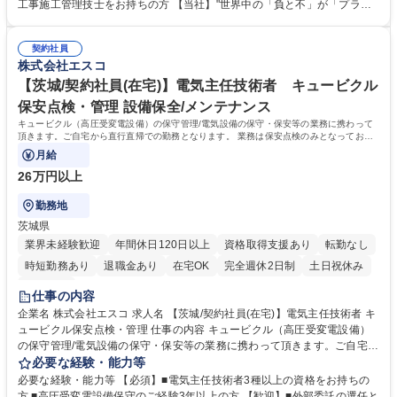
いただきます。 《詳細》■工程管理■品質管理■安全管理■下請け工事会社
工事施工管理技士をお持ちの方 【当社】"世界中の「負と不」が「プラ
への指導 募集職種 【新宿/管工事施工管理技士】月残業15h/年休128日/空
ス」に変わる"社会の実現を目指します。お客様に関わる負担の「負」、
調工事・太陽光発電設備
不安不快の「不」を「プラス」に変え、社会貢献することを目指していま
契約社員
す。 学歴・資格 学歴：大学院 大学 高専 短大 専修学校 高校 語学力： 資
株式会社エスコ
格：第一種運転免許普通自動車 2級管工事施工管理技士 1級管工事施工管
理技士
【茨城/契約社員(在宅)】電気主任技術者 キュービクル
保安点検・管理 設備保全/メンテナンス
キュービクル（高圧受変電設備）の保守管理/電気設備の保守・保安等の業務に携わって
頂きます。ご自宅から直行直帰での勤務となります。 業務は保安点検のみとなってお
り、工事や施工系の業務はございません。
月給
26万円以上
勤務地
茨城県
業界未経験歓迎
年間休日120日以上
資格取得支援あり
転勤なし
時短勤務あり
退職金あり
在宅OK
完全週休2日制
土日祝休み
服装自由
仕事の内容
企業名 株式会社エスコ 求人名 【茨城/契約社員(在宅)】電気主任技術者 キ
ュービクル保安点検・管理 仕事の内容 キュービクル（高圧受変電設備）
の保守管理/電気設備の保守・保安等の業務に携わって頂きます。ご自宅か
ら直行直帰での勤務となります。 業務は保安点検のみとなっており、工事
必要な経験・能力等
や施工系の業務はございません。 キュービクル（高圧受変電設備）保安点
必要な経験・能力等 【必須】■電気主任技術者3種以上の資格をお持ちの
検として、月次点検、年次点検や精密点検が法令で義務付けられていま
方 ■高圧受変電設備保守のご経験3年以上の方 【歓迎】■外部委託の選任と