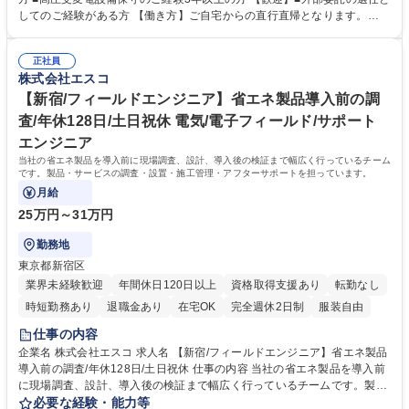
す。当社はこれらの定期点検の他に24時間監視システムとキュービクルの
してのご経験がある方 【働き方】ご自宅からの直行直帰となります。
保証サービスをつけ、現在の保安点検よりも低価格で安心のメンテナンス
【魅力】現在、増収増益で堅調に業績を伸ばしています。 成長企業ではあ
サービスをご提供しております。 保安点検の物件はマンション、ビル商業
りますが過度な残業は無く働きやすい環境です。 事業の社会貢献度も高く
施設、工場、病院、学校等と幅広くサービスをご提供しております。 募集
正社員
仕事のやりがいも大きいため、社員満足度の高い企業です。 サービス詳
株式会社エスコ
職種 【茨城/契約社員(在宅)】電気主任技術者 キュービクル保安点検・管
細：http://www.esco-co.jp/cubicle/ 学歴・資格 学歴：大学院 大学 高専 短
理
大 専修学校 高校 語学力： 資格：第三種電気主任技術者 第一種運転免許普
【新宿/フィールドエンジニア】省エネ製品導入前の調
通自動車
査/年休128日/土日祝休 電気/電子フィールド/サポート
エンジニア
当社の省エネ製品を導入前に現場調査、設計、導入後の検証まで幅広く行っているチーム
です。製品・サービスの調査・設置・施工管理・アフターサポートを担っています。
月給
25万円～31万円
勤務地
東京都新宿区
業界未経験歓迎
年間休日120日以上
資格取得支援あり
転勤なし
時短勤務あり
退職金あり
在宅OK
完全週休2日制
服装自由
仕事の内容
企業名 株式会社エスコ 求人名 【新宿/フィールドエンジニア】省エネ製品
導入前の調査/年休128日/土日祝休 仕事の内容 当社の省エネ製品を導入前
に現場調査、設計、導入後の検証まで幅広く行っているチームです。製
品・サービスの調査・設置・施工管理・アフターサポートを担っていま
必要な経験・能力等