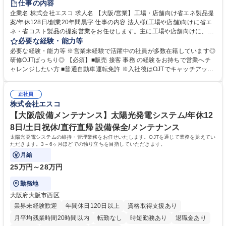
仕事の内容
企業名 株式会社エスコ 求人名 【大阪/営業】工場・店舗向け省エネ製品提
案/年休128日/創業20年間黒字 仕事の内容 法人様(工場や店舗)向けに省エ
ネ・省コスト製品の提案営業をお任せします。主に工場や店舗向けに、自
社の高性能電子ブレーカーやLED照明をはじめとする省エネ・省コスト製
必要な経験・能力等
品を提案する仕事です 顧客のお悩み事をヒアリングし、現場調査や情報分
必要な経験・能力等 ※営業未経験で活躍中の社員が多数在籍しています◎
析を通して提案書をまとめ、顧客への商品説明、関係各所と連携した設置
研修OJTばっちり◎ 【必須】■販売 接客 事務 の経験をお持ちで営業へチ
工事まで一気通貫で携わっていただきます。顧客のニーズを理解し、最適
ャレンジしたい方 ■普通自動車運転免許 ※入社後はOJTでキャッチアップ
なソリューションを提供することで、顧客満足度の向上を目指します。既
いただきますので業界未経験OKです！ 【働き方】年間休日128日/完全週
存顧客をメインに担当し、飛び込み営業は行いません。安定した環境の中
休二日制/長期休暇もございますので、公私ともに考慮して働くことができ
で、やりがいを感じながら働けるポジションです。※本求人は工事実務作
正社員
ます。 学歴・資格 学歴：大学院 大学 語学力： 資格：第一種運転免許普通
株式会社エスコ
業は発生しません。 募集職種 【大阪/営業】工場・店舗向け省エネ製品提
自動車
案/年休128日/創業20年間黒字
【大阪/設備メンテナンス】太陽光発電システム/年休12
8日/土日祝休/直行直帰 設備保全/メンテナンス
太陽光発電システムの維持・管理業務をお任せいたします。OJTを通じて業務を覚えてい
ただきます。3～6ヶ月ほどでの独り立ちを目指していただきます。
月給
25万円～28万円
勤務地
大阪府大阪市西区
業界未経験歓迎
年間休日120日以上
資格取得支援あり
月平均残業時間20時間以内
転勤なし
時短勤務あり
退職金あり