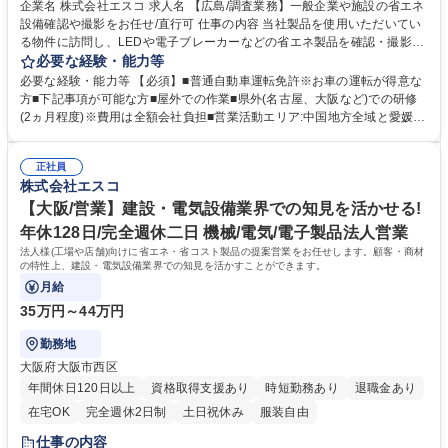
企業名 株式会社エスコ 求人名 【広島/調査業務】一般企業や施設の省エネ
設備確認や撮影をお任せ/直行可 仕事の内容 当社製品を使用いただいてい
る物件に訪問し、LEDや電子ブレーカーなどの省エネ製品を確認・撮影及
び営業が使用する資料作成をお任せいたします。基本的に目視確認とな
必要な経験・能力等
り、場合によっては居住者に説明資料を用いて 設備確認の許可をいただき
必要な経験・能力等 【必須】■普通自動車運転免許※お車の運転が得意な
ます。業務に慣れてからは1日3～4件ほど回っていただきますが、日が沈
方■下記事項が可能な方■屋外での作業■県外(名古屋、大阪など)での研修
み電気を使う時間となる前に撤収する必要があります。訪問後は帰社し、
(2ヵ月程度)※費用は全額会社負担■営業活動エリア:中国地方全域と愛媛県
各訪問先のレポーティング作業を行いますが、システムを用いた作成です
※出張の可能 性あり 【働きやすさ】■所属部署で育休産休を利用した社員
ので難しくありません。 募集職種 【広島/調査業務】一般企業や施設の省
おります◎業務内容はルーティンなので、複雑さはありません■完全週休
エネ設備確認や撮影をお任せ/直行可
正社員
二日制で年休128日【研修】省エネ製品とは？など初歩的な内容から丁寧
株式会社エスコ
にレクチャーいたします！先輩社員のOJTを通じて業務を覚えていただ
き、半年後の独り立ちを目指します。 学歴・資格 学歴：大学院 大学 高専
【大阪/営業】建設・電気設備業界での知見を活かせる!
短大 専修学校 高校 語学力： 資格：第一種運転免許普通自動車
年休128日/完全週休二日 機械/電気/電子製品法人営業
法人様(工場や店舗)向けに省エネ・省コスト製品の提案営業をお任せします。顧客・商材
の特性上、建設・電気設備業界での知見を活かすことができます。
月給
35万円～44万円
勤務地
大阪府大阪市西区
年間休日120日以上
資格取得支援あり
時短勤務あり
退職金あり
在宅OK
完全週休2日制
土日祝休み
服装自由
仕事の内容