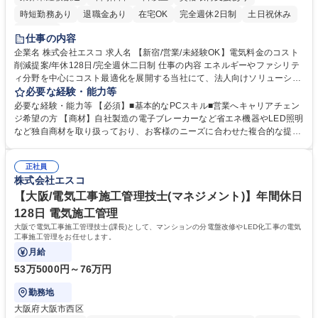
時短勤務あり
退職金あり
在宅OK
完全週休2日制
土日祝休み
服装自由
仕事の内容
企業名 株式会社エスコ 求人名 【新宿/営業/未経験OK】電気料金のコスト
削減提案/年休128日/完全週休二日制 仕事の内容 エネルギーやファシリテ
ィ分野を中心にコスト最適化を展開する当社にて、法人向けソリューショ
ン営業を担当。代理店様への営業サポートや、データに基づいた省エネ・
必要な経験・能力等
脱炭素のプランニング、実行支援までを一貫し てご担当いただきます《詳
必要な経験・能力等 【必須】■基本的なPCスキル■営業へキャリアチェン
細》■代理店様への最新動向共有・戦略立案 ■省エネやCO2削減ニーズの
ジ希望の方 【商材】自社製造の電子ブレーカーなど省エネ機器やLED照明
深掘り ■実績データに基づく最適プランの構築 ■自社製品や最新EV充電器
など独自商材を取り扱っており、お客様のニーズに合わせた複合的な提案
等の提案 【仕事の魅力】独立系企業の強みを活かし、中立的な立場から最
が可能です。案件規模は30～40万円の小規模案件から、大型案件では1億
適なソリューションを提案可能。顧客の潜在的な無駄を削減し、直接的な
円を超えるものまで幅広く対応しています。 学歴・資格 学歴：大学院 大
利益貢献ができる醍醐味があります。 募集職種 【新宿/営業/未経験OK】
正社員
学 高専 短大 専修学校 高校 語学力： 資格：
株式会社エスコ
電気料金のコスト削減提案/年休128日/完全週休二日制
【大阪/電気工事施工管理技士(マネジメント)】年間休日
128日 電気施工管理
大阪で電気工事施工管理技士(課長)として、マンションの分電盤改修やLED化工事の電気
工事施工管理をお任せします。
月給
53万5000円～76万円
勤務地
大阪府大阪市西区