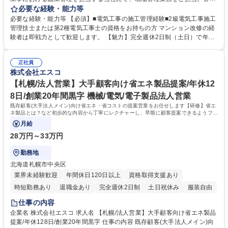
会社様を顧客とし、1件あたり1～2日で完了する案件を中心に行程・品
必要な経験・能力等
質・安全の管理を行います。現場での円滑 なコミュニケーションを通じ
必要な経験・能力等 【必須】■電気工事の施工管理経験■2級電気工事施工
て、住まいの安全と省エネ化を支える役割です《詳細》■工程管理 ■品質
管理技士または第2種電気工事士の資格をお持ちの方 マンション改修の経
管理 ■安全管理 ■下請け工事会社への指導 ■管理員様や居住者様との折衝
験者は即戦力として歓迎します。 【魅力】完全週休2日制（土日）で年間
等。現場は基本的に1～2日で完了するため、短期スパンで達成感を味わえ
休日は128日と、業界内でもトップクラスの休みやすさを実現していま
ます。【仕事の魅力】残業は月20時間以内と少なく、ワークライフバラン
す。残業も月平均20時間以内に抑制されており、プライベートを大切にし
スを保ちながら専門性を磨けます。教育体制も整っており、着実にスキル
正社員
ながら長期的に活躍できる環境です。入社後は先輩社員によるOJTや充実
株式会社エスコ
アップできる環境です。 募集職種 【東京/電気工事施工管理】年間休日12
したマニュアルを通じて、2～3年かけて一人前を目指せる教育体制が整っ
8日／残業月20時間以内で安定
ています。風通しの良い社風で、周囲のサポートを受けながら着実に実務
【札幌/法人営業】大手顧客向け省エネ製品提案/年休12
を習得可能です。 学歴・資格 学歴：大学院 大学 高専 短大 専修学校 高校
8日/創業20年間黒字 機械/電気/電子製品法人営業
語学力： 資格：第一種運転免許普通自動車 第二種電気工事士 2級電気工
既存顧客(大手法人メイン)向け省エネ・省コストの提案営業をお任せします【研修】省エ
事施工管理技士
ネ製品とは？など初歩的な内容から丁寧にレクチャーし、早期に顧客提案できるようフォ
ローします
月給
28万円～33万円
勤務地
北海道札幌市中央区
業界未経験歓迎
年間休日120日以上
資格取得支援あり
時短勤務あり
退職金あり
完全週休2日制
土日祝休み
服装自由
仕事の内容
企業名 株式会社エスコ 求人名 【札幌/法人営業】大手顧客向け省エネ製品
提案/年休128日/創業20年間黒字 仕事の内容 既存顧客(大手法人メイン)向