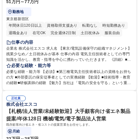
51万円～77万円
勤務地
東京都新宿区
年間休日120日以上
資格取得支援あり
転勤なし
時短勤務あり
退職金あり
在宅OK
完全週休2日制
土日祝休み
服装自由
仕事の内容
企業名 株式会社エスコ 求人名 【東京/電気設備保守の組織マネジメント】
残業少なめ／土日祝休みが基本 仕事の内容 電気主任技術者としての専門
知識を活かし、教育・指導を中心に携わっていただきます。 《詳細》■当
社の新人従事者に対し、実務に必要な技術力・知識のレクチャー■当社が
必要な経験・能力等
運営している協会の所属会員に対する、技術的なアドバイスやフォローア
必要な経験・能力等 【必須】■第三種電気主任技術者以上の資格をお持ち
ップ■最新の法令、技術トレンド、保安管理のポイントなどをテーマにし
の方 ■外部委託の保安従事者としての実務経験 【歓迎】■技術指導・教育
た研修会の講師・運営 募集職種 【東京/電気設備保守の組織マネジメン
の経験■研修講師の経験 【魅力】当社は「電気の安全を守る」という重要
ト】残業少なめ／土日祝休みが基本
な社会的使命を担い、堅調に業績を伸ばしています。休日出勤は基本的に
発生せず、残業も少ないため、ワークライフバランスを大切にしながら長
正社員
期的にキャリアを築ける環境です。点検スケジュールの調整なども自由度
株式会社エスコ
が高く、裁量を持って働けます。社員満足度が高く、自身の貢献が事業の
成長に直結する手応えを感じられる職場です。 学歴・資格 学歴：大学院
【札幌/法人営業/未経験歓迎】大手顧客向け省エネ製品
大学 高専 短大 専修学校 高校 語学力： 資格：第三種電気主任技術者 第一
提案/年休128日 機械/電気/電子製品法人営業
種運転免許普通自動車
既存顧客向け省エネ・省コストの提案営業をお任せします。
月給
22万円～28万円