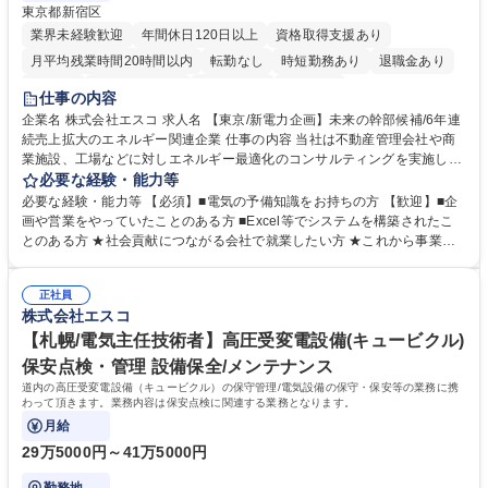
東京都新宿区
業界未経験歓迎
年間休日120日以上
資格取得支援あり
月平均残業時間20時間以内
転勤なし
時短勤務あり
退職金あり
在宅OK
完全週休2日制
土日祝休み
服装自由
仕事の内容
企業名 株式会社エスコ 求人名 【東京/新電力企画】未来の幹部候補/6年連
続売上拡大のエネルギー関連企業 仕事の内容 当社は不動産管理会社や商
業施設、工場などに対しエネルギー最適化のコンサルティングを実施して
おります。今回は、新電力の契約増加に伴い、新たなビジネスモデルを展
必要な経験・能力等
開するため共に働ける方を求めております！ まずは申請業務（官公庁）、
必要な経験・能力等 【必須】■電気の予備知識をお持ちの方 【歓迎】■企
交渉（新電力会社）、関係者調整、市場分析、スキーム策定などをお任せ
画や営業をやっていたことのある方 ■Excel等でシステムを構築されたこ
します。上司のもとで会社状況や市場間などを把握して頂き、徐々に企画
とのある方 ★社会貢献につながる会社で就業したい方 ★これから事業成
提案、電力販売企画、戦略企画、事業計画、需給管理、マネジメントなど
長していく会社で、会社の成長期に貢献したい方 ★個人で業務を進めてい
も担当して頂きます。 働き方：原則出社、残業月10時間以下 ※将来的に
くよりチームで一丸となって切磋琢磨したい方 ★決められた業務だけでな
経営企画へのキャリアアップも可能です 募集職種 【東京/新電力企画】未
正社員
く主体的に業務をしたい方 学歴・資格 学歴：大学院 大学 語学力： 資格：
株式会社エスコ
来の幹部候補/6年連続売上拡大のエネルギー関連企業
【札幌/電気主任技術者】高圧受変電設備(キュービクル)
保安点検・管理 設備保全/メンテナンス
道内の高圧受変電設備（キュービクル）の保守管理/電気設備の保守・保安等の業務に携
わって頂きます。業務内容は保安点検に関連する業務となります。
月給
29万5000円～41万5000円