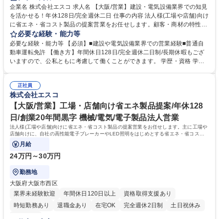
企業名 株式会社エスコ 求人名 【大阪/営業】建設・電気設備業界での知見
を活かせる！年休128日/完全週休二日 仕事の内容 法人様(工場や店舗)向け
に省エネ・省コスト製品の提案営業をお任せします。顧客・商材の特性
上、建設・電気設備業界での知見を活かすことができます。 各企業の決裁
必要な経験・能力等
者・担当者に対して、自社の高性能電子ブレーカーやLED照明をはじめと
必要な経験・能力等 【必須】■建設や電気設備業界での営業経験■普通自
するサービスの提案をお任せします。エネルギー価格の高騰や脱酸素を背
動車運転免許 【働き方】年間休日128日/完全週休二日制/長期休暇もござ
景に、当社製品の顧客ニーズは高いです。顧客のお悩み事をヒアリング
いますので、公私ともに考慮して働くことができます。 学歴・資格 学
し、現場調査や情報分析を通して提案書をまとめ、顧客への商品説明、関
歴：大学院 大学 語学力： 資格：第一種運転免許普通自動車
係各所と連携した設置工事まで一気通貫で携わっていただきます※既存顧
客メインの為、飛び込み営業はございません 募集職種 【大阪/営業】建
正社員
株式会社エスコ
設・電気設備業界での知見を活かせる！年休128日/完全週休二日
【大阪/営業】工場・店舗向け省エネ製品提案/年休128
日/創業20年間黒字 機械/電気/電子製品法人営業
法人様(工場や店舗)向けに省エネ・省コスト製品の提案営業をお任せします。主に工場や
店舗向けに、自社の高性能電子ブレーカーやLED照明をはじめとする省エネ・省コスト
製品を提案する仕事です
月給
24万円～30万円
勤務地
大阪府大阪市西区
業界未経験歓迎
年間休日120日以上
資格取得支援あり
時短勤務あり
退職金あり
在宅OK
完全週休2日制
土日祝休み
服装自由