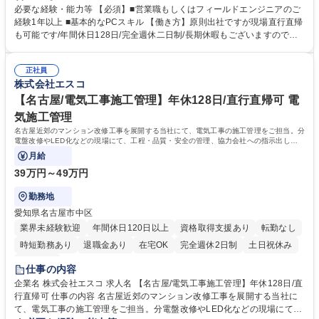
す。 入社後は先輩社員の補助業務からスタートとなります 募集職種 【新
必要な経験・能力等 【必須】■営業職もしくはフィールドエンジニアのご
宿/フィールドエンジニア】省エネ製品導入前の調査/年休128日/土日祝休
経験1年以上 ■基本的なPCスキル 【働き方】原則出社ですが現場直行直帰
も可能です/年間休日128日/完全週休二日制/長期休暇もございますので、
公私ともに考慮して働くことができます 学歴・資格 学歴：大学院 大学 高
専 短大 専修学校 高校 語学力： 資格：
正社員
株式会社エスコ
【名古屋/電気工事施工管理】年休128日/直行直帰可 電
気施工管理
名古屋近郊のマンション改修工事を展開する当社にて、電気工事の施工管理をご担当。分
電盤改修やLED化などの現場にて、工程・品質・安全の管理、協力会社への指示出し、
管理員や居住者様との折衝を担います。特化
月給
39万円～49万円
勤務地
愛知県名古屋市中区
業界未経験歓迎
年間休日120日以上
資格取得支援あり
転勤なし
時短勤務あり
退職金あり
在宅OK
完全週休2日制
土日祝休み
服装自由
仕事の内容
企業名 株式会社エスコ 求人名 【名古屋/電気工事施工管理】年休128日/直
行直帰可 仕事の内容 名古屋近郊のマンション改修工事を展開する当社に
て、電気工事の施工管理をご担当。分電盤改修やLED化などの現場にて、