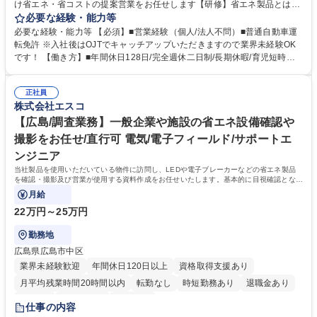
け省エネ・省コストの提案営業をお任せします【研修】省エネ製品とは？
など初歩的な内容から丁寧にレクチャーし、早期に顧客提案できるようフ
必要な経験・能力等
ォローします ＜詳細＞■省エネ機器(空調・照明など)等の商品説明、最適
必要な経験・能力等 【必須】■営業経験（個人/法人不問）■普通自動車運
なプランの提案、受注・契約、導入、導入後フォローまでの一貫した提案
転免許 ※入社後はOJTでキャッチアップいただきますので業界未経験OK
営業です。既に当社製品をご利用されている顧客ですので、業界未経験で
です！ 【働き方】■年間休日128日/完全週休二日制/長期休暇/育児短時間
も受注しやすいです。OJTではマンション管理管理会社の顧客へ提案いた
勤務などの人を大切にする仕組みがあり、公私ともに両立して働くことが
だきます。OJTのみ月に1～2回午前か午後で休日出勤が発生いたします
できます■直近5年の札幌営業所採用で他部署への転勤実績は0名です。仙
（平日に代休を取得）【取扱製品】LED照明・電子ブレーカー・分電盤設
正社員
台での長期就業可能です■今後、更なる組織拡大の可能性もあり！年次に
株式会社エスコ
備・EV充電器など 募集職種 【札幌/法人営業】大手顧客向け省エネ製品提
関係なく、キャリアアップ可能です 学歴・資格 学歴：大学院 大学 高専 短
案/年休128日/創業20年間黒字
大 専修学校 高校 語学力： 資格：第一種運転免許普通自動車
【広島/調査業務】一般企業や施設の省エネ設備確認や
撮影をお任せ/直行可 電気/電子フィールド/サポートエ
ンジニア
当社製品を使用いただいている物件に訪問し、LEDや電子ブレーカーなどの省エネ製品
を確認・撮影及び営業が使用する資料作成をお任せいたします。基本的に目視確認とな
り、場合によっては居住者に説明資料を用いて
月給
22万円～25万円
勤務地
広島県広島市中区
業界未経験歓迎
年間休日120日以上
資格取得支援あり
月平均残業時間20時間以内
転勤なし
時短勤務あり
退職金あり
在宅OK
土日祝休み
服装自由
仕事の内容