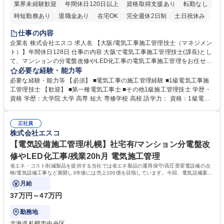
業界未経験歓迎
年間休日120日以上
資格取得支援あり
転勤なし
時短勤務あり
退職金あり
在宅OK
完全週休2日制
土日祝休み
服装自由
仕事の内容
企業名 株式会社エスコ 求人名 【大阪/電気工事施工管理技士（マネジメン
ト）】年間休日128日 仕事の内容 大阪で電気工事施工管理技士(課長)とし
て、マンションの分電盤改修やLED化工事の電気工事施工管理をお任せし
ます。 ■工程管理■品質管理■安全管理 ■下請け工事会社への指導 ■管理員
必要な経験・能力等
様、居住者様とのコミュニケーション ■全国安全パトロールの実施 ■法律
必要な経験・能力等 【必須】 ■電気工事の施工管理経験 ■1級電気工事施
の基礎、電気設備の基礎勉強会実施 ■協力会社の育成(新規工事店説明など
工管理技士 【歓迎】 ■第一種電気工事士 ■その他1級施工管理技士 学歴・
含み) 等 募集職種 【大阪/電気工事施工管理技士（マネジメント）】年間
資格 学歴：大学院 大学 高専 短大 専修学校 高校 語学力： 資格：1級電気
休日128日
工事施工管理技士 第一種電気工事士
正社員
株式会社エスコ
【電気設備施工管理/札幌】社宅有/マンション分電盤改
修やLED化工事/残業20h月 電気施工管理
省エネ・コスト削減製品を提供する当社では省エネ製品の運用保守/高圧受変電設備の点
検/電気設備工事など展開し3年後には売上100億を目指しています。今回、電気設備案件
増加に伴い、増員募集いたします。
月給
37万円～47万円
勤務地
北海道札幌市中央区