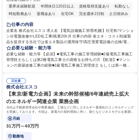
業界未経験歓迎
年間休日120日以上
資格取得支援あり
転勤なし
時短勤務あり
退職金あり
在宅OK
完全週休2日制
土日祝休み
服装自由
仕事の内容
企業名 株式会社エスコ 求人名 【電気設備施工管理/札幌】社宅有/マンショ
ン分電盤改修やLED化工事/残業20h月 仕事の内容 省エネ・コスト削減製
品を提供する当社では省エネ製品の運用保守/高圧受変電設備の点検/電気
設備工事など展開し3年後には売上100億を目指しています。今回、電気
必要な経験・能力等
設備案件増加に伴い、増員募集いたします。 マンションの分電盤改修やL
必要な経験・能力等 【必須】■電気工事の施工管理経験■2級電気工事施工
ED化工事の電気工事施工管理をお任せします。《詳細》■工程管理■品質
管理技士もしくは第2種電気工事士の資格をお持ちの方 【歓迎】■マンシ
管理■安全管理■下請け工事会社への指導■管理員様、居住者様とのコミュ
ョンの新築改修工事の経験■1級電気工事施工管理技士 もしくは第一種電
ニケーション 他【案件】マンションの管理会社様がお客様となり、分電盤
気工事士の資格をお持ちの方【入社後】施工マニュアルを読みながら先輩
回収やLED化の工事の施工管理を行って頂きます。現場は基本的に1物
同行して頂きます。2～3年で一人前になるイメージです【働きやすさ】年
件、1日～2日程度で完了します。 募集職種 【電気設備施工管理/札幌】社
正社員
休128日で、長期でお休みなども取りやすい環境です。また、完全週休二
株式会社エスコ
宅有/マンション分電盤改修やLED化工事/残業20h月
日制の土日休みで残業月20時間以内に収まるような働き方をしています
【教育体制】施工マニュアルでの座学やOJTが基本となりますので、話し
【東京/新電力企画】未来の幹部候補/6年連続売上拡大
やすい先輩のもとで仕事を着実に覚えていける環境です 学歴・資格 学
のエネルギー関連企業 業務企画
歴：大学院 大学 高専 短大 専修学校 高校 語学力： 資格：第一種運転免許
当社は不動産管理会社や商業施設、工場などに対しエネルギー最適化のコンサルティング
普通自動車 第二種電気工事士 2級電気工事施工管理技士
を実施しております。今回は、新電力の契約増加に伴い、新たなビジネスモデルを展開す
るため共に働ける方を求めております！
月給
31万円～40万円
勤務地