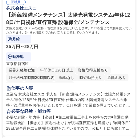
正社員
す。 募集職種 【新宿/品質管理】太陽光発電システム/年休128日/土日祝休
現場直行直帰も可能です/年間休日128日/完全週休二日制/長期休暇もござ
株式会社エスコ
いますので、公私ともに考慮して働くことができます【魅力】電気施工管
理、保安点検、営業などいろいろな職種にチャレンジできるプラットフォ
【新宿/設備メンテナンス】太陽光発電システム/年休12
ームがあります。 学歴・資格 学歴：大学院 大学 高専 短大 専修学校 高校
8日/土日祝休/直行直帰 設備保全/メンテナンス
語学力： 資格：
太陽光発電システムの維持・管理業務をお任せいたします。OJTを通じて業務を覚えてい
ただきます。3～6ヶ月ほどでの独り立ちを目指していただきます。
月給
25万円～28万円
勤務地
東京都新宿区
業界未経験歓迎
年間休日120日以上
資格取得支援あり
月平均残業時間20時間以内
転勤なし
時短勤務あり
退職金あり
在宅OK
完全週休2日制
服装自由
仕事の内容
企業名 株式会社エスコ 求人名 【新宿/設備メンテナンス】太陽光発電シス
テム/年休128日/土日祝休/直行直帰 仕事の内容 太陽光発電システムの維
持・管理業務をお任せいたします。OJTを通じて業務を覚えていただきま
す。3～6ヶ月ほどでの独り立ちを目指していただきます。 工場やドラッ
必要な経験・能力等
クストア、スーパーなどの店舗の屋根、遊休地に設置された発電設備、カ
必要な経験・能力等 【必須】■第二種電気工事士をお持ちの方■普通自動
ーポート型の発電設備など様々な現場で作業を行います。点検だけでな
車運転免許 【働き方】原則出社ですが現場直行直帰も可能です/年間休日1
く、故障した機器の交換、運転開始前の試験など、様々な業務を主に日中
28日/完全週休二日制/長期休暇もございますので、公私ともに考慮して働
に作業します。点検スケジュールを自分で調整して車で移動しますので効
くことができます 学歴・資格 学歴：大学院 大学 高専 短大 専修学校 高校