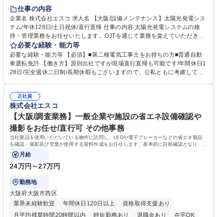
在宅OK
完全週休2日制
服装自由
仕事の内容
企業名 株式会社エスコ 求人名 【大阪/設備メンテナンス】太陽光発電シス
テム/年休128日/土日祝休/直行直帰 仕事の内容 太陽光発電システムの維
持・管理業務をお任せいたします。OJTを通じて業務を覚えていただきま
す。3～6ヶ月ほどでの独り立ちを目指していただきます。 工場やドラッ
必要な経験・能力等
クストア、スーパーなどの店舗の屋根、遊休地に設置された発電設備、カ
必要な経験・能力等 【必須】■第二種電気工事士をお持ちの方■普通自動
ーポート型の発電設備など様々な現場で作業を行います。点検だけでな
車運転免許 【働き方】原則出社ですが現場直行直帰も可能です/年間休日1
く、故障した機器の交換、運転開始前の試験など、様々な業務を主に日中
28日/完全週休二日制/長期休暇もございますので、公私ともに考慮して働
に作業します。点検スケジュールを自分で調整して車で移動しますので効
くことができます 学歴・資格 学歴：大学院 大学 高専 短大 専修学校 高校
率的に働くことができます。 募集職種 【大阪/設備メンテナンス】太陽光
語学力： 資格：第二種電気工事士
発電システム/年休128日/土日祝休/直行直帰
正社員
株式会社エスコ
【大阪/調査業務】一般企業や施設の省エネ設備確認や
撮影をお任せ/直行可 その他事務
当社製品を使用いただいている物件に訪問し、LEDや電子ブレーカーなどの省エネ製品
を確認・撮影及び営業が使用する資料作成をお任せします。基本的に目視確認となり、場
合によっては居住者に説明資料を用いて設備
月給
24万円～27万円
勤務地
大阪府大阪市西区
業界未経験歓迎
年間休日120日以上
資格取得支援あり
月平均残業時間20時間以内
時短勤務あり
退職金あり
在宅OK