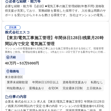
工程・品質・安全の管理、協力会社への指示出し、管理員や居住者様との
必要な経験・能力等
折衝を担います。特化 型ゆえの効率的な工法により、無理のない工期で質
必要な経験・能力等 【必須】■電気工事の施工管理経験(年数不問) 資格取
の高い施工管理を実現できます《詳細》■マンションの分電盤改修・LED
得支援が充実しており、実務経験を重視した採用です。 入社後は周囲のサ
化工事の工程管理■品質および安全管理■下請け工事会社への指導・管理■
ポートを受けながらスキルを磨ける環境です。 当社はマンションの電気設
管理員・居住者様への工事説明やコミュニケーション■現場巡回および写
備改修における専門家として、名古屋で強固な事業基盤を築いています。
真管理【魅力】マンション改修に特化で、工種が限定されており専門性を
担当案件は居住者の生活に直結するインフラ整備であり、完了時に感謝の
追求できます。現場は名古屋近郊が中心で、地域に根差した働き方が可能
正社員
言葉をいただけるやりがいがあります。また、社員のWLBを重視してお
株式会社エスコ
です。 募集職種 【名古屋/電気工事施工管理】年休128日/直行直帰可
り、過度な残業を抑制する体制づくりに注力しています。資格手当も充実
しており、1級電気工事施工管理技士などの上位資格取得を目指す方を会
【東京/電気工事施工管理】年間休日128日/残業月20時
社を挙げてバックアップします。 学歴・資格 学歴：大学院 大学 高専 短大
間以内で安定 電気施工管理
専修学校 高校 語学力： 資格：1級電気工事施工管理技士 第一種電気工事
マンションの分電盤改修やLED化工事における施工管理を担当する当社にて、現場管理
士
業務をご担当。管理会社様を顧客とし、1件あたり1～2日で完了する案件を中心に行程・
品質・安全の管理を行います。現場での円滑
月給
40万円～53万5000円
勤務地
東京都新宿区
業界未経験歓迎
年間休日120日以上
資格取得支援あり
転勤なし
時短勤務あり
退職金あり
在宅OK
完全週休2日制
土日祝休み
服装自由
仕事の内容
企業名 株式会社エスコ 求人名 【東京/電気工事施工管理】年間休日128日
／残業月20時間以内で安定 仕事の内容 マンションの分電盤改修やLED化
工事における施工管理を担当する当社にて、現場管理業務をご担当。管理