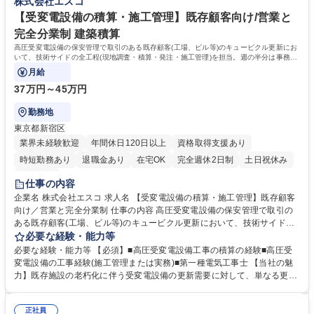
株式会社エスコ
客への対応、クロスセル提案などを進めていただきます。 ※土日休みです
が、顧客状況により土日出社(平日代休)もあります 学歴・資格 学歴：大学
【受変電設備の積算・施工管理】既存顧客向け/営業と
院 大学 高専 短大 専修学校 高校 語学力： 資格：第一種運転免許普通自動
完全分業制 建築積算
車
高圧受変電設備の保安管理で取引のある既存顧客(工場、ビル等)のキュービクル更新にお
いて、技術サイドの全工程(現地調査・積算・発注・施工管理)を担当。週の半分は事務所
での積算・準備、もう半分は現地調査・
月給
37万円～45万円
勤務地
東京都新宿区
業界未経験歓迎
年間休日120日以上
資格取得支援あり
時短勤務あり
退職金あり
在宅OK
完全週休2日制
土日祝休み
服装自由
仕事の内容
企業名 株式会社エスコ 求人名 【受変電設備の積算・施工管理】既存顧客
向け／営業と完全分業制 仕事の内容 高圧受変電設備の保安管理で取引の
ある既存顧客(工場、ビル等)のキュービクル更新において、技術サイドの
全工程(現地調査・積算・発注・施工管理)を担当。週の半分は事務所での
必要な経験・能力等
積算・準備、もう半分は現地調査・ 現場管理とメリハリのある環境です
必要な経験・能力等 【必須】■高圧受変電設備工事の積算の経験■高圧受
《詳細》■現地調査：既存案件の技術的調査■積算・見積作成：自ら調査し
変電設備の工事経験(施工管理または実務)■第一種電気工事士 【当社の魅
たデータに基づく正確な原価計算■発注・工程管理：協力会社への手配■施
力】既存施設の老朽化に伴う受変電設備の更新需要に対して、単なる更新
工管理：更新工事の監督【仕事の魅力】営業との分業により技術業務に集
だけでなく省エネ化やPCB廃棄物処理を含めた最適な提案・施工を一貫し
中できます。自ら調査した現場だからこそ手戻りのない完璧な見積作成や
て提供しています。開拓や価格交渉は専任の営業が全て担当するため、不
スムーズな進行管理が可能です。 募集職種 【受変電設備の積算・施工管
正社員
確かな情報に振り回されることなく、技術のプロとして自らの調査に基づ