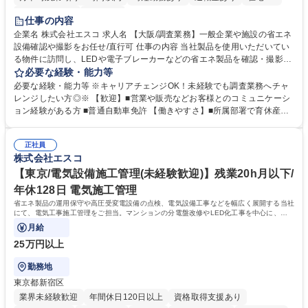
完全週休2日制
服装自由
仕事の内容
企業名 株式会社エスコ 求人名 【大阪/調査業務】一般企業や施設の省エネ
設備確認や撮影をお任せ/直行可 仕事の内容 当社製品を使用いただいてい
る物件に訪問し、LEDや電子ブレーカーなどの省エネ製品を確認・撮影及
び営業が使用する資料作成をお任せします。基本的に目視確認となり、場
必要な経験・能力等
合によっては居住者に説明資料を用いて設備 確認の許可をいただきます。
必要な経験・能力等 ※キャリアチェンジOK！未経験でも調査業務へチャ
業務に慣れてからは1日3～4件ほど回っていただきますが、日が沈み電気
レンジしたい方◎※ 【歓迎】■営業や販売などお客様とのコミュニケーシ
を使う時間となる前に撤収する必要があります。訪問後は帰社し、各訪問
ョン経験がある方 ■普通自動車免許 【働きやすさ】■所属部署で育休産休
先のレポーティング作業を行いますが、システムを用いた作成ですので難
を利用した社員おります◎業務内容はルーティンなので、複雑さはありま
しくありません。 募集職種 【大阪/調査業務】一般企業や施設の省エネ設
せん■完全週休二日制で年休125日【研修】省エネ製品とは？など初歩的
備確認や撮影をお任せ/直行可
正社員
な内容から丁寧にレクチャーいたします！先輩社員のOJTを通じて業務を
株式会社エスコ
覚えていただき、半年後の独り立ちを目指します。 学歴・資格 学歴：大
学院 大学 高専 短大 専修学校 高校 語学力： 資格：第一種運転免許普通自
【東京/電気設備施工管理(未経験歓迎)】残業20h月以下/
動車
年休128日 電気施工管理
省エネ製品の運用保守や高圧受変電設備の点検、電気設備工事などを幅広く展開する当社
にて、電気工事施工管理をご担当。マンションの分電盤改修やLED化工事を中心に、管
理会社様との調整から現場管理まで一貫して
月給
25万円以上
勤務地
東京都新宿区
業界未経験歓迎
年間休日120日以上
資格取得支援あり