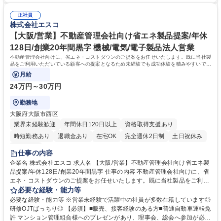
東京/設備エンジニア/経験者歓迎】大型施設の空調維持に伴るメンテナン
レクチャーいたします！【当社】エネルギー分野におけるコンサルティン
ス
正社員
グ企業として省エネ・コスト削減に向けた多岐にわたる事業を展開中。大
株式会社エスコ
型マンション商業施設が学校法人など多数での導入実績有。大手自動車メ
ーカーや大手不動産飲食企業など盤石な取引体制があり、売上は右肩上が
【大阪/営業】不動産管理会社向け省エネ製品提案/年休
りで上昇し続けています 学歴・資格 学歴：大学院 大学 高専 短大 専修学
128日/創業20年間黒字 機械/電気/電子製品法人営業
校 高校 語学力： 資格：2級管工事施工管理技士
不動産管理会社向けに、省エネ・コストダウンのご提案をお任せいたします。既に当社製
品をご利用いただいている顧客への提案となるため未経験でも成功体験を積みやすいで
す。飛び込み営業はありません。
月給
24万円～30万円
勤務地
大阪府大阪市西区
業界未経験歓迎
年間休日120日以上
資格取得支援あり
時短勤務あり
退職金あり
在宅OK
完全週休2日制
土日祝休み
服装自由
仕事の内容
企業名 株式会社エスコ 求人名 【大阪/営業】不動産管理会社向け省エネ製
品提案/年休128日/創業20年間黒字 仕事の内容 不動産管理会社向けに、省
エネ・コストダウンのご提案をお任せいたします。既に当社製品をご利用
いただいている顧客への提案となるため未経験でも成功体験を積みやすい
必要な経験・能力等
です。飛び込み営業はありません。 【研修】省エネ製品とは？など初歩的
必要な経験・能力等 ※営業未経験で活躍中の社員が多数在籍しています◎
な内容から丁寧にレクチャーし、早期に顧客提案できるようフォローしま
研修OJTばっちり◎ 【必須】■販売、接客経験のある方■普通自動車運転免
す【研修後】初年度は4-5社ほど担当いただきます。OJTから先輩社員が
許 マンション管理組合様へのプレゼンがあり、理事会、総会へ参加が必要