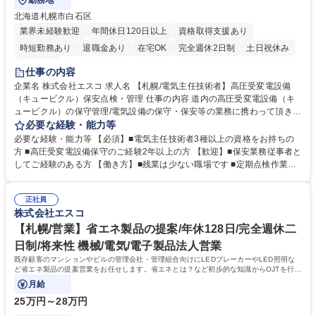
勤務地
北海道札幌市白石区
業界未経験歓迎
年間休日120日以上
資格取得支援あり
時短勤務あり
退職金あり
在宅OK
完全週休2日制
土日祝休み
服装自由
仕事の内容
企業名 株式会社エスコ 求人名 【札幌/電気主任技術者】高圧受変電設備
（キュービクル）保安点検・管理 仕事の内容 道内の高圧受変電設備（キ
ュービクル）の保守管理/電気設備の保守・保安等の業務に携わって頂きま
す。業務内容は保安点検に関連する業務となります。 高圧受変電設備（キ
必要な経験・能力等
ュービクル）保安点検として、月次点検、年次点検が法令で義務付けられ
必要な経験・能力等 【必須】■電気主任技術者3種以上の資格をお持ちの
ています。当社はこれらの定期点検の他に24時間監視システムサービスを
方 ■高圧受変電設備保守のご経験2年以上の方 【歓迎】■保安業務従事者と
つけ、現在の保安点検よりも低価格で安心のメンテナンスサービスをご提
してご経験のある方 【働き方】■残業は少ない職場です ■定期点検作業に
供しております。保安点検の物件はマンション、ビル商業施設、工場、病
ついてご自身で客先と訪問日の調整を行えるなど自由度高く働けます 【魅
院、学校等と幅広くサービスをご提供しております。 募集職種 【札幌/電
力】■当社事業は時代によって左右されないため、増収増益で堅調に業績
気主任技術者】高圧受変電設備（キュービクル）保安点検・管理
正社員
を伸ばしております■事業の社会貢献度も高く仕事のやりがいも大きいた
株式会社エスコ
め、社員満足度の高い企業です。サービス詳細：http://www.esco-co.jp/cu
bicle/ 学歴・資格 学歴：大学院 大学 高専 短大 専修学校 高校 語学力： 資
【札幌/営業】省エネ製品の提案/年休128日/完全週休二
格：第三種電気主任技術者 第一種運転免許普通自動車
日制/将来性 機械/電気/電子製品法人営業
既存顧客のマンションやビルの管理会社・管理組合向けにLEDブレーカーやLED照明な
ど省エネ製品の提案営業をお任せします。省エネとは？など初歩的な知識からOJTを行う
ので、未経験でも安心して就業できます！
月給
25万円～28万円