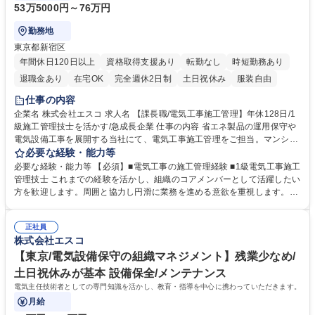
53万5000円～76万円
勤務地
東京都新宿区
年間休日120日以上
資格取得支援あり
転勤なし
時短勤務あり
退職金あり
在宅OK
完全週休2日制
土日祝休み
服装自由
仕事の内容
企業名 株式会社エスコ 求人名 【課長職/電気工事施工管理】年休128日/1
級施工管理技士を活かす/急成長企業 仕事の内容 省エネ製品の運用保守や
電気設備工事を展開する当社にて、電気工事施工管理をご担当。マンショ
ンの分電盤改修やLED化工事の工程・品質・安全管理に加え、協力会社の
必要な経験・能力等
指導や居住者様との調整を担います。ゼネコン出 身の先輩も多く、相談し
必要な経験・能力等 【必須】■電気工事の施工管理経験 ■1級電気工事施工
やすい環境で専門性を発揮できます《詳細》■工程・品質・安全管理■下請
管理技士 これまでの経験を活かし、組織のコアメンバーとして活躍したい
け会社への指導■居住者様との調整■全国安全パトロール■電気設備の勉強
方を歓迎します。周囲と協力し円滑に業務を進める意欲を重視します。
会実施■協力会社の育成・新規開拓【魅力】現場は1～2日で完了する案件
【魅力】年休128日とお休みが取りやすく、ワークライフバランスを大切
が中心で、効率的に業務を進められます。施工要領書に基づき後輩育成に
にしながら長期的に働ける環境です。教育体制が充実しており、ゼネコン
も携われるため、マネジメントスキルも磨けます。裁量を持って成長企業
正社員
やサブコン出身のベテラン社員が随時相談に乗るため、安心して業務に取
株式会社エスコ
の基盤作りに貢献できるやりがいがあります 募集職種 【課長職/電気工事
り組めます。成長企業の勢いを感じながら、社会の省エネ化という意義の
施工管理】年休128日/1級施工管理技士を活かす/急成長企業
ある仕事に挑戦できる点も大きな特徴です。福利厚生も整っており、腰を
【東京/電気設備保守の組織マネジメント】残業少なめ/
据えてキャリアを築けます。 学歴・資格 学歴：大学院 大学 高専 短大 専
土日祝休みが基本 設備保全/メンテナンス
修学校 高校 語学力： 資格：第一種運転免許普通自動車 1級電気工事施工
電気主任技術者としての専門知識を活かし、教育・指導を中心に携わっていただきます。
管理技士
月給