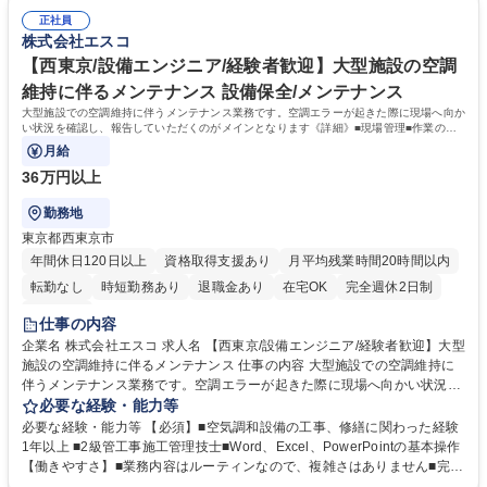
率的に働くことができます。 募集職種 【新宿/設備メンテナンス】太陽光
語学力： 資格：第二種電気工事士
発電システム/年休128日/土日祝休/直行直帰
正社員
株式会社エスコ
【西東京/設備エンジニア/経験者歓迎】大型施設の空調
維持に伴るメンテナンス 設備保全/メンテナンス
大型施設での空調維持に伴うメンテナンス業務です。空調エラーが起きた際に現場へ向か
い状況を確認し、報告していただくのがメインとなります《詳細》■現場管理■作業の立
会■写真撮影■報告、段取り■工事の事務
月給
36万円以上
勤務地
東京都西東京市
年間休日120日以上
資格取得支援あり
月平均残業時間20時間以内
転勤なし
時短勤務あり
退職金あり
在宅OK
完全週休2日制
服装自由
仕事の内容
企業名 株式会社エスコ 求人名 【西東京/設備エンジニア/経験者歓迎】大型
施設の空調維持に伴るメンテナンス 仕事の内容 大型施設での空調維持に
伴うメンテナンス業務です。空調エラーが起きた際に現場へ向かい状況を
確認し、報告していただくのがメインとなります《詳細》■現場管理■作業
必要な経験・能力等
の立会■写真撮影■報告、段取り■工事の事務 処理（安全書類、計画書類、
必要な経験・能力等 【必須】■空気調和設備の工事、修繕に関わった経験
機器の仕様書 未経験可）■資料の作成 大手メーカー様の工場で空気調和設
1年以上 ■2級管工事施工管理技士■Word、Excel、PowerPointの基本操作
備の計画更新および修繕の原因調査～更新・修繕案の策定、見積書の作成
【働きやすさ】■業務内容はルーティンなので、複雑さはありません■完
及び説明、更新・修繕内容の説明を行っていただきます。 募集職種 【西
全週休二日制で年休128日【研修】既存社員より初歩的な内容から丁寧に