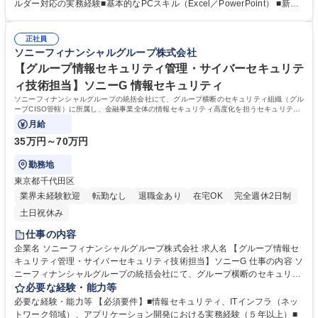
レポーティング（定期報告・説明資料作成）■ファンド決算・監査対応の
ルダー対応の実務経験■基本的なPCスキル（Excel／PowerPoint） ■新し
取りまとめ■ファンド運営に係る税務対応■ファンド契約書・関連書類の管
い分野を学ぶことに前向きな方 ■ファンド・投資・金融業界への興味関心
理・整備■監査法人・税理士法人等との連携•投資委員会等、社内プロセス
※ ファンド管理の実務経験は必須ではありません ※ 経理・管理を軸とし
の運用支援※ スキル・経験に応じて業務範囲は柔軟に調整します※ 外部
正社員
た実務力と学習意欲を重視します 学歴・資格 学歴：大学院 大学 語学力：
ソニーフィナンシャルグループ株式会社
専門家と連携有 募集職種 【ファンド管理】ソニーフィナンシャルベンチ
資格：
ャーズ出向/フレックス
【グループ情報セキュリティ管理・サイバーセキュリテ
ィ技術担当】ソニーG 情報セキュリティ
ソニーフィナンシャルグループの統括会社にて、グループ横断のセキュリティ組織（グル
ープCISO管轄）に所属し、金融事業全体の情報セキュリティ高度化を担うセキュリティ
エンジニアを募集します。
月給
35万円～70万円
勤務地
東京都千代田区
業界未経験歓迎
転勤なし
退職金あり
在宅OK
完全週休2日制
土日祝休み
仕事の内容
企業名 ソニーフィナンシャルグループ株式会社 求人名 【グループ情報セ
キュリティ管理・サイバーセキュリティ技術担当】ソニーG 仕事の内容 ソ
ニーフィナンシャルグループの統括会社にて、グループ横断のセキュリテ
ィ組織（グループCISO管轄）に所属し、金融事業全体の情報セキュリテ
必要な経験・能力等
ィ高度化を担うセキュリティエンジニアを募集します。 1. 金融グループ
必要な経験・能力等 【必須要件】■情報セキュリティ、ITインフラ（ネッ
におけるインシデント対応 2. サイバー攻撃訓練の企画 3. クラウド・情報
トワーク領域）、アプリケーション開発における実務経験（５年以上）■