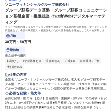
セキュリティ管理・セキュリティガバナンス担当】ソニーG
付けて対応策を提案するためのリスクマネジメントを行い、戦略的にアプ
ソニーフィナンシャルグループ株式会社
ローチする能力 ・物事の本質をつかみ、その実現に向けて適切な手法を積
極的に開発していくことのできる柔軟な思考方法 学歴・資格 学歴：大学
グループ顧客データ基盤・グループ顧客コミュニケーシ
院 大学 語学力： 資格：
ョン基盤企画・推進担当 その他Web/デジタルマーケテ
ィング
グループ横断のコミュニケーション基盤や顧客データ基盤の利活用展開、マーケティング
高度化など、今後の事業拡大・施策強化のための体制強化を目的として人材を募集しま
す。
月給
30万円～50万円
勤務地
東京都千代田区
転勤なし
時短勤務あり
退職金あり
在宅OK
完全週休2日制
土日祝休み
仕事の内容
企業名 ソニーフィナンシャルグループ株式会社 求人名 グループ顧客デー
タ基盤・グループ顧客コミュニケーション基盤企画・推進担当 仕事の内容
グループ横断のコミュニケーション基盤や顧客データ基盤の利活用展開、
マーケティング高度化など、今後の事業拡大・施策強化のための体制強化
必要な経験・能力等
を目的として人材を募集します。 グループ顧客コミュニケーションの実行
必要な経験・能力等 【必須】金融機関（生損保・銀行等）での経験（目安
に係る開発の業務要件定義および体制構築/開発プロジェクトの推進/ソニ
3年以上）かつ以下いずれかの経験■部門横断プロジェクトへの参画■他部
ーFGグループ顧客データ基盤の利活用展開（グループ各社との協調・施
門または他社との調整業務■関係者との合意形成・調整を主体的に行った
策立案・推進）/グループ内データを活用したマーケティング高度化や施策
経験 ■データ活用やマーケティング領域への関心・学習意欲■エンジニ