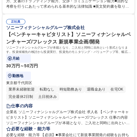
務に関するデューデリジェンス、投資契約のドラフト作成やレビュー、既
力、文書のドラフティング能力、交渉・コミュニケーション能力■法的な
存投資先の株主総会に関する書類を始めとする重要書類のレビュー ■会社
考察を行うにあたって求められる基本的な法律知識 ■英文契約書を取り扱
全般領域の契約書の作成、審査、交渉を中心とする契約関連業務、社内の
うにあたって必要な英語力（読み、書き） 【尚可】 ■金融分野における専
役職員向けの法的観点からの支援・コンサルティング、監督省庁対応を含
門的な法律知識 ■FinTech、Insurtech等、テクノロジーを活用したビジネ
む、法務関連業務 ※他備考欄追記参照 募集職種 【法務・コンプライアン
正社員
スに関する知見 【募集背景】 ベンチャー投資強化のため、法務・コンプ
ソニーフィナンシャルグループ株式会社
ス】ソニーフィナンシャルベンチャーズ出向/フレックス
ライアンス関連業務の増大に伴う人員不足を解消するため。 学歴・資格
学歴：大学院 大学 語学力：英語 資格：
【ベンチャーキャピタリスト】ソニーフィナンシャルベ
ンチャーズ/フレックス 新規事業企画/開発
ソニーフィナンシャルグループが本籍となり、ご入社と同時に出向という形式となりま
す。投資候補先の検討から投資実行、投資先のモニタリング・バリューアップ等、幅広く
担当していただきます。
月給
30万円～50万円
勤務地
東京都千代田区
業界未経験歓迎
転勤なし
時短勤務あり
退職金あり
在宅OK
完全週休2日制
土日祝休み
仕事の内容
企業名 ソニーフィナンシャルグループ株式会社 求人名 【ベンチャーキャ
ピタリスト】ソニーフィナンシャルベンチャーズ/フレックス 仕事の内容
ソニーフィナンシャルグループが本籍となり、ご入社と同時に出向という
形式となります。投資候補先の検討から投資実行、投資先のモニタリン
必要な経験・能力等
グ・バリューアップ等、幅広く担当していただきます。 AIを中心とした有
必要な経験・能力等 【必須】■事業会社にて新規事業開発の経験をお持ち