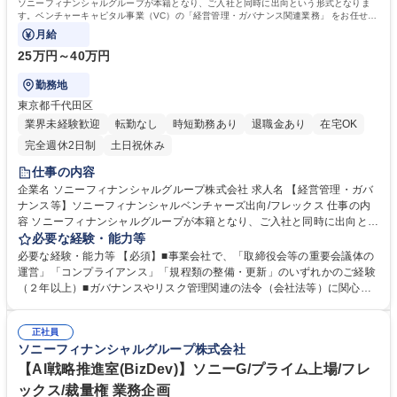
ソニーフィナンシャルグループが本籍となり、ご入社と同時に出向という形式となりま
す。ベンチャーキャピタル事業（VC）の「経営管理・ガバナンス関連業務」 をお任せい
たします。【変更の範囲】当社業務全般
月給
25万円～40万円
勤務地
東京都千代田区
業界未経験歓迎
転勤なし
時短勤務あり
退職金あり
在宅OK
完全週休2日制
土日祝休み
仕事の内容
企業名 ソニーフィナンシャルグループ株式会社 求人名 【経営管理・ガバ
ナンス等】ソニーフィナンシャルベンチャーズ出向/フレックス 仕事の内
容 ソニーフィナンシャルグループが本籍となり、ご入社と同時に出向とい
う形式となります。ベンチャーキャピタル事業（VC）の「経営管理・ガ
必要な経験・能力等
バナンス関連業務」 をお任せいたします。【変更の範囲】当社業務全般
必要な経験・能力等 【必須】■事業会社で、「取締役会等の重要会議体の
【業務詳細】 ・会議体の社内ガバナンス運営サポート：社内承認プロセス
運営」「コンプライアンス」「規程類の整備・更新」のいずれかのご経験
の構築・管理、株主総会・取締役会等の会議体の事務局運営。 ・リスク管
（２年以上）■ガバナンスやリスク管理関連の法令（会社法等）に関心が
理体制の整備・運用：コンプライアンスチェック、内部統制プロセスの構
あり、実務を通して 経営管理業務を学び、キャリアの柱としていきたい方
築、規程類の整備・更新を含むリスク管理業務全般。 ・経営管理に関する
■PowerPoint、Word、Excel等を使用した資料作成スキル■タスク管理・
レポーティング業務：親会社、経営陣向けの月次・四半期レポート作成、
正社員
スケジュール管理が自律的にできる方■事実の整理や論点の分解等、ロジ
ソニーフィナンシャルグループ株式会社
予算管理 募集職種 【経営管理・ガバナンス等】ソニーフィナンシャルベ
カルに物事を整理して言語化し、要点をまとめてレポート・資料に落とし
ンチャーズ出向/フレックス
込みやできる力 学歴・資格 学歴：大学院 大学 語学力： 資格：日商簿記検
【AI戦略推進室(BizDev)】ソニーG/プライム上場/フレ
定1級
ックス/裁量権 業務企画