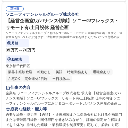
の企画・提案/ソニーグループ他領域や外部企業とのデータ連携企画立案/
ア・技術者としてのご経験の有無を問わず、ビジネス側（企画立案・プロ
社内外の関係者との調整、経営陣へのレポート※単なる企画ではなく複数
正社員
ジェクト推進等）での実務経験を有すること 【尚可】・IT・デジタル関連
ソニーフィナンシャルグループ株式会社
の関係者とプロジェクトを推進 募集職種 グループ顧客データ基盤・グル
の開発プロジェクトの企画・推進経験 ・データ連携基盤やマーケティング
ープ顧客コミュニケーション基盤企画・推進担当
基盤の構築・運用経験 ・グループ会社や外部パートナーとの協業経験 学
【経営企画室/ガバナンス領域】ソニーG/フレックス・
歴・資格 学歴：大学院 大学 語学力： 資格：
リモート有/土日祝休 経営企画
ソニーフィナンシャルグループにおけるコーポレートガバナンス体制の企画・高度化・運
営全般を担っていただきます。法制度や規制環境の変化を踏まえたガバナンス態勢の設
計・見直しを主導するとともに、法制度や
月給
35万円～70万円
勤務地
東京都千代田区
業界未経験歓迎
転勤なし
英語
時短勤務あり
退職金あり
在宅OK
完全週休2日制
土日祝休み
仕事の内容
企業名 ソニーフィナンシャルグループ株式会社 求人名 【経営企画室/ガバ
ナンス領域】ソニーG/フレックス・リモート有/土日祝休 仕事の内容 ソニ
ーフィナンシャルグループにおけるコーポレートガバナンス体制の企画・
高度化・運営全般を担っていただきます。法制度や規制環境の変化を踏ま
必要な経験・能力等
えたガバナンス態勢の設計・見直しを主導するとともに、法制度や 規制環
必要な経験・能力等 【必須】・金融機関または保険会社における企画部門
境の変化を踏まえたガバナンス態勢の設計・見直しを主導するとともに、
または管理部門経験・関係部門を巻き込みながら、課題の特定から解決ま
取締役会・各種委員会等の重要会議体事務局と密接に連携し、実効性の高
でを主体的に推進した経験 ・業務環境や制度変更に応じて、柔軟に対応し