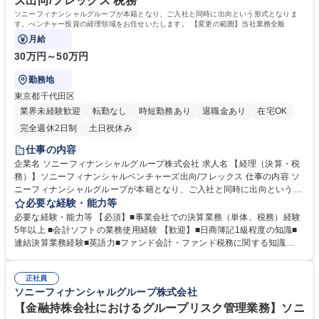
ズ出向/フレックス 税務
ソニーフィナンシャルグループが本籍となり、ご入社と同時に出向という形式となりま
す。べンチャー投資の経理領域をお任せいたします。 【変更の範囲】当社業務全般
月給
30万円～50万円
勤務地
東京都千代田区
業界未経験歓迎
転勤なし
時短勤務あり
退職金あり
在宅OK
完全週休2日制
土日祝休み
仕事の内容
企業名 ソニーフィナンシャルグループ株式会社 求人名 【経理（決算・税
務）】ソニーフィナンシャルベンチャーズ出向/フレックス 仕事の内容 ソ
ニーフィナンシャルグループが本籍となり、ご入社と同時に出向という形
式となります。べンチャー投資の経理領域をお任せいたします。 【変更の
必要な経験・能力等
範囲】当社業務全般 当社の成長を会計・税務の面から支える重要ポジショ
必要な経験・能力等 【必須】■事業会社での決算業務（単体、税務）経験
ンです。 メイン業務：単体決算の取りまとめ、連結決算パッケージの作
5年以上 ■会計ソフトの業務使用経験 【歓迎】■日商簿記1級程度の知識■
成、税務申告の取りまとめ チャレンジできる業務（希望に応じて）：ファ
連結決算業務経験■英語力■ファンド会計・ファンド税務に関する知識
ンド会計・税務業務の構築および高度化、グローバル・ブレインとのジョ
【求める人物像】 コンプライアンス意識が高く、チャレンジ精神を持って
イントベンチャーにおける会計・税務業務の立ち上げ 募集職種 【経理
自律的に行動し、加えて多くのステークホルダーと連携しながら、施策を
（決算・税務）】ソニーフィナンシャルベンチャーズ出向/フレックス
正社員
実行できるコミュニケーション力や協調性のある方 学歴・資格 学歴：大
ソニーフィナンシャルグループ株式会社
学院 大学 語学力： 資格：日商簿記検定1級
【金融持株会社におけるグループリスク管理業務】ソニ