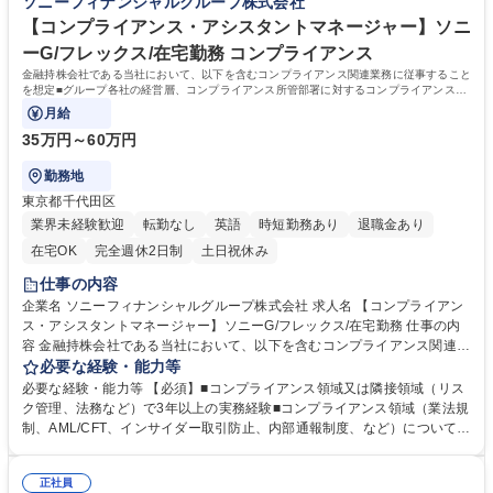
ソニーフィナンシャルグループ株式会社
までを一貫して担う役割 募集職種 ソニーG/グループ顧客データ基盤・顧
関心・学習意欲 【尚可】・データ分析・マーケティング施策の企画・実行
客コミュニケーション基盤企画・推進
経験 ・データ基盤・マーケティング基盤の企画または導入経験 ・IT／デ
【コンプライアンス・アシスタントマネージャー】ソニ
ジタル領域のプロジェクトマネジメント経験 ・金融業界に関する知識・業
ーG/フレックス/在宅勤務 コンプライアンス
務経験 学歴・資格 学歴：大学院 大学 語学力： 資格：
金融持株会社である当社において、以下を含むコンプライアンス関連業務に従事すること
を想定■グループ各社の経営層、コンプライアンス所管部署に対するコンプライアンス観
点での助言・支援と各社コンプライアンス
月給
35万円～60万円
勤務地
東京都千代田区
業界未経験歓迎
転勤なし
英語
時短勤務あり
退職金あり
在宅OK
完全週休2日制
土日祝休み
仕事の内容
企業名 ソニーフィナンシャルグループ株式会社 求人名 【コンプライアン
ス・アシスタントマネージャー】ソニーG/フレックス/在宅勤務 仕事の内
容 金融持株会社である当社において、以下を含むコンプライアンス関連業
務に従事することを想定■グループ各社の経営層、コンプライアンス所管
必要な経験・能力等
部署に対するコンプライアンス観点での助言・支援と各社コンプライアン
必要な経験・能力等 【必須】■コンプライアンス領域又は隣接領域（リス
ス 活動実施についてのモニタリング ■当社のコンプライアンス・プログラ
ク管理、法務など）で3年以上の実務経験■コンプライアンス領域（業法規
ムの策定・運用・検証、当社の役職員へのコンプライアンス啓発活動を含
制、AML/CFT、インサイダー取引防止、内部通報制度、など）についての
む、コンプライアンス推進活動全般 ■当社の内部通報、行政調査等への対
基本的な知識 【歓迎】■金融分野における専門的な法律知識 ■英語力 【魅
応 ■グループ各社において発生した不祥事件等への対応（グループ全体へ
力】ソニーGの金融部門統括会社での業務のみならずグループ経営の視点
の影響が想定される場合） ■その他コンプライアンス活動 【変更の範囲】
正社員
から傘下子会社の法務領域のサポートやコンプライアンス態勢の支援など