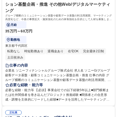
ション基盤企画・推進 その他Web/デジタルマーケティ
ング
グループ横断のコミュニケーション基盤や顧客データ基盤の利活用展開、マーケティング
高度化など、今後の事業拡大・施策強化のための体制強化を目的として人材を募集しま
す。
月給
35万円～60万円
勤務地
東京都千代田区
転勤なし
時短勤務あり
退職金あり
在宅OK
完全週休2日制
土日祝休み
仕事の内容
企業名 ソニーフィナンシャルグループ株式会社 求人名 ソニーG/グループ
顧客データ基盤・顧客コミュニケーション基盤企画・推進 仕事の内容 グ
ループ横断のコミュニケーション基盤や顧客データ基盤の利活用展開、マ
ーケティング高度化など、今後の事業拡大・施策強化のための体制強化を
必要な経験・能力等
目的として人材を募集します。 グループ顧客コミュニケーションの実行に
必要な経験・能力等 【必須】事業会社での以下経験5年以上■部門横断ま
係る開発の業務要件定義および体制構築/開発プロジェクトの推進/ソニーF
たは社外関係者を巻き込んだプロジェクト推進経験 ■関係者との合意形
Gグループ顧客データ基盤の利活用展開（グループ各社との協調・施策立
成・調整を主体的にリードした経験■データを活用したマーケティングま
案・推進）/グループ内データを活用したマーケティング高度化や施策の企
たは事業企画 ■エンジニア・技術者としてのご経験の有無を問わず、ビジ
画・提案/ソニーグループ他領域や外部企業とのデータ連携企画立案/社内
ネス側（企画立案・プロジェクト推進等）での実務経験■関係者との合意
外の関係者との調整、経営陣へのレポート※関係者調整・合意形成・推進
正社員
形成・調整を主体的に行った経験■データ活用やマーケティング領域への