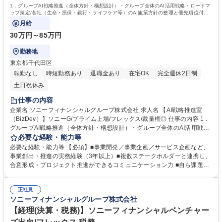
1．グループAI戦略推進（全体方針・構想設計）・グループ全体のAI活用戦略・ロードマ
ップ策定/各社（生命・損保・銀行・ライフケア等）のAI施策方針の整理と優先順位付け/
横断テーマの構想立案と推進
月給
30万円～85万円
勤務地
東京都千代田区
転勤なし
時短勤務あり
退職金あり
在宅OK
完全週休2日制
土日祝休み
仕事の内容
企業名 ソニーフィナンシャルグループ株式会社 求人名 【AI戦略推進室
（BizDev）】ソニーG/プライム上場/フレックス/裁量権◎ 仕事の内容 1．
グループAI戦略推進（全体方針・構想設計）・グループ全体のAI活用戦
略・ロードマップ策定/各社（生命・損保・銀行・ライフケア等）のAI施策
必要な経験・能力等
方針の整理と優先順位付け/横断テーマの構想立案と推進 2．SFGI内のAI
必要な経験・能力等 【必須】■事業開発／事業企画／サービス企画など、
導入推進（AI実装・業務改革） ・業務効率化・生産性向上に向けたCopilo
事業創出・推進の実務経験（3年以上）■複数ステークホルダーと連携し、
t等の活用推進/AI導入後のKPI設計、ROI効果測定、全社展開に向けたベス
合意形成・プロジェクト推進ができるコミュニケーション力 ■自ら課題を
トプラクティス創出 3．外部連携・R&D（リサーチ＆共創） 外部アドバイ
設定し、仮説構築・実証・改善までを自走できる実行力 【尚可】・生成AI
ザーの探索・共創プロジェクト企画・推進 産学連携・業界団体・行政との
／Copilot／Azure OpenAI／ChatGPT APIなどの活用・PoC推進経験 ・AI
パートナーシップ・コミュニティ形成 募集職種 【AI戦略推進室（BizDe
正社員
スタートアップでのプロダクト企画またはビジネス推進経験 ・AIエージェ
ソニーフィナンシャルグループ株式会社
v）】ソニーG/プライム上場/フレックス/裁量権◎
ント、RAG、ナレッジマネジメントなどの仕組み設計・実装経験 ・Powe
r Platform、Notion、SharePoint、Teams などを活用した業務自動化経験
【経理(決算・税務)】ソニーフィナンシャルベンチャー
学歴・資格 学歴：大学院 大学 語学力： 資格：