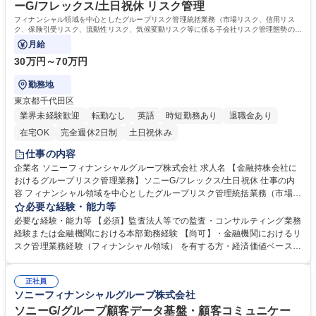
ーG/フレックス/土日祝休 リスク管理
フィナンシャル領域を中心としたグループリスク管理統括業務（市場リスク、信用リス
ク、保険引受リスク、流動性リスク、気候変動リスク等に係る子会社リスク管理態勢のモ
ニタリング、経営報告、グループ連結ESR
月給
30万円～70万円
勤務地
東京都千代田区
業界未経験歓迎
転勤なし
英語
時短勤務あり
退職金あり
在宅OK
完全週休2日制
土日祝休み
仕事の内容
企業名 ソニーフィナンシャルグループ株式会社 求人名 【金融持株会社に
おけるグループリスク管理業務】ソニーG/フレックス/土日祝休 仕事の内
容 フィナンシャル領域を中心としたグループリスク管理統括業務（市場リ
スク、信用リスク、保険引受リスク、流動性リスク、気候変動リスク等に
必要な経験・能力等
係る子会社リスク管理態勢のモニタリング、経営報告、グループ連結ESR
必要な経験・能力等 【必須】監査法人等での監査・コンサルティング業務
の計測、グループの態勢整備など） ・保険持株会社としての保険規制に係
経験または金融機関における本部勤務経験 【尚可】・金融機関におけるリ
る対応（経済価値ベースのソルベンシー規制に係る検証業務、金融庁との
スク管理業務経験（フィナンシャル領域） を有する方・経済価値ベースの
折衝対応、グループ態勢整備等） ・銀行持株会社としての銀行規制に係る
ソルベンシー規制や自己資本比率規制など、保険・銀行の健全性規制に係
対応（自己資本比率規制、大口信用供与等規制等に基づく管理、金融庁と
る業務に携わった経験を有する方・保険数理業務の実務経験を有する方
の折衝対応、グループ態勢整備等）※入社後ご経験等に応じて、担当業務
正社員
【求める人物像】・新規事業および新たな規制への対応等に柔軟に取り組
ソニーフィナンシャルグループ株式会社
は調整いたします。 募集職種 【金融持株会社におけるグループリスク管
める方・社内外の関係者と協力しながら業務を進められる方 学歴・資格
理業務】ソニーG/フレックス/土日祝休
学歴：大学院 大学 語学力：英語 資格：
ソニーG/グループ顧客データ基盤・顧客コミュニケー