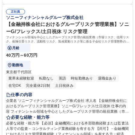
いガバナンス運営の実現を推進いただきます。 募集職種 【経営企画室/ガ
成果につなげた実績 【尚可】・上場企業または上場企業子会社におけるコ
バナンス領域】ソニーG/フレックス・リモート有/土日祝休
ーポレートガバナンス対応業務の経験・取締役会・各種委員会等の運営、
正社員
またはそれに準ずる業務経験・規程整備、開示対応、当局対応等の実務経
ソニーフィナンシャルグループ株式会社
験・部門横断プロジェクトの推進経験 学歴・資格 学歴：大学院 大学 語学
力：英語 資格：
【金融持株会社におけるグループリスク管理業務】ソニ
ーG/フレックス/土日祝休 リスク管理
フィナンシャル領域を中心としたグループリスク管理の統括業務（市場リスク、信用リス
ク、保険引受リスク、流動性リスク、気候変動リスク等に係る子会社リスク管理態勢のモ
ニタリング、経営報告、グループ連結ESR
月給
40万円～60万円
勤務地
東京都千代田区
業界未経験歓迎
転勤なし
英語
時短勤務あり
退職金あり
在宅OK
完全週休2日制
土日祝休み
仕事の内容
企業名 ソニーフィナンシャルグループ株式会社 求人名 【金融持株会社に
おけるグループリスク管理業務】ソニーG/フレックス/土日祝休 仕事の内
容 フィナンシャル領域を中心としたグループリスク管理の統括業務（市場
リスク、信用リスク、保険引受リスク、流動性リスク、気候変動リスク等
必要な経験・能力等
に係る子会社リスク管理態勢のモニタリング、経営報告、グループ連結E
必要な経験・能力等 【必須】金融機関における本部勤務経験または監査法
SR の計測、グループの態勢整備など） ・保険持株会社としての保険規制
人等での監査・コンサルティング業務経験を有する方 【尚可】・金融機関
に係る対応（経済価値ベースのソルベンシー規制に係る検証業務、金融庁
におけるリスク管理業務経験（フィナンシャル領域）を有する方・経済価