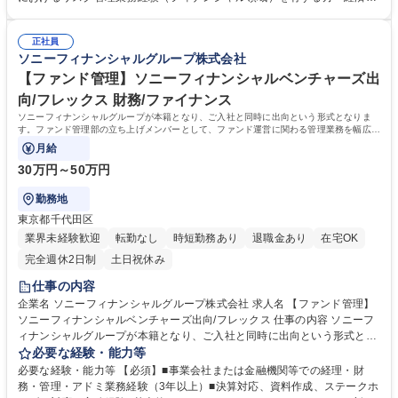
との折衝対応、グループ態勢整備等） ・銀行持株会社としての銀行規制に
値ベースのソルベンシー規制や自己資本比率規制など、保険・銀行の健全
係る対応（自己資本比率規制、大口信用供与等規制等に基づく管理、金融
性規制に係る業務に携わった経験を有する方・保険数理業務の実務経験を
庁との折衝対応、グループ態勢整備等）※入社後ご経験等に応じて、担当
正社員
有する方 【求める人物像】・新規事業および新たな規制への対応等に柔軟
ソニーフィナンシャルグループ株式会社
業務は調整いたします。 募集職種 【金融持株会社におけるグループリス
に取り組める方・社内外の関係者と協力しながら業務を進められる方 学
ク管理業務】ソニーG/フレックス/土日祝休
歴・資格 学歴：大学院 大学 語学力：英語 資格：
【ファンド管理】ソニーフィナンシャルベンチャーズ出
向/フレックス 財務/ファイナンス
ソニーフィナンシャルグループが本籍となり、ご入社と同時に出向という形式となりま
す。ファンド管理部の立ち上げメンバーとして、ファンド運営に関わる管理業務を幅広く
担当いただきます。
月給
30万円～50万円
勤務地
東京都千代田区
業界未経験歓迎
転勤なし
時短勤務あり
退職金あり
在宅OK
完全週休2日制
土日祝休み
仕事の内容
企業名 ソニーフィナンシャルグループ株式会社 求人名 【ファンド管理】
ソニーフィナンシャルベンチャーズ出向/フレックス 仕事の内容 ソニーフ
ィナンシャルグループが本籍となり、ご入社と同時に出向という形式とな
ります。ファンド管理部の立ち上げメンバーとして、ファンド運営に関わ
必要な経験・能力等
る管理業務を幅広く担当いただきます。 【業務内容】■ファンド設立時の
必要な経験・能力等 【必須】■事業会社または金融機関等での経理・財
管理体制の構築■出資金管理（キャピタルコール／分配対応）■投資家向け
務・管理・アドミ業務経験（3年以上）■決算対応、資料作成、ステークホ