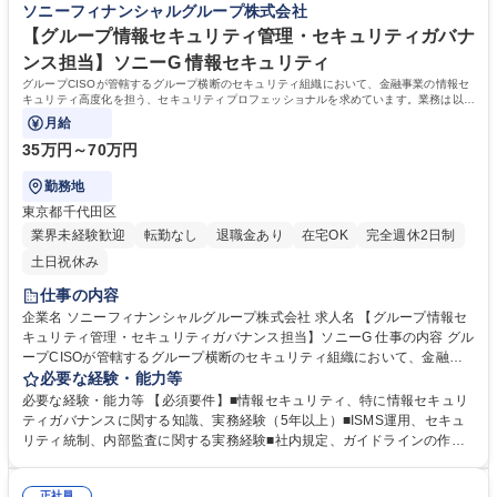
ソニーフィナンシャルグループ株式会社
当社業務全般 募集職種 【コンプライアンス・アシスタントマネージャ
も行います。また特定の業務領域に限定されるものではなく、保険会社・
ー】ソニーG/フレックス/在宅勤務
銀行などを傘下に持つ金融グループとしての法務・コンプライアンス・知
【グループ情報セキュリティ管理・セキュリティガバナ
的財産にかかる幅広い領域をご経験いただけます。 学歴・資格 学歴：大
ンス担当】ソニーG 情報セキュリティ
学院 大学 語学力：英語 資格：
グループCISOが管轄するグループ横断のセキュリティ組織において、金融事業の情報セ
キュリティ高度化を担う、セキュリティプロフェッショナルを求めています。業務は以下
の分野となります。
月給
35万円～70万円
勤務地
東京都千代田区
業界未経験歓迎
転勤なし
退職金あり
在宅OK
完全週休2日制
土日祝休み
仕事の内容
企業名 ソニーフィナンシャルグループ株式会社 求人名 【グループ情報セ
キュリティ管理・セキュリティガバナンス担当】ソニーG 仕事の内容 グル
ープCISOが管轄するグループ横断のセキュリティ組織において、金融事
業の情報セキュリティ高度化を担う、セキュリティプロフェッショナルを
必要な経験・能力等
求めています。業務は以下の分野となります。 1. グループ方針に基づく
必要な経験・能力等 【必須要件】■情報セキュリティ、特に情報セキュリ
情報セキュリティポリシー策定と順守確認 2. ガバナンスレポートの経営
ティガバナンスに関する知識、実務経験（5年以上）■ISMS運用、セキュ
向け報告 3. 情報セキュリティアセスメントの実施 4. リスクアセスメント
リティ統制、内部監査に関する実務経験■社内規定、ガイドラインの作成
5. セキュリティ教育 6．グループ各社の支援 ※経験・保有スキル・ご希望
または改定、運用に 関する実務経験■社内外とのステークホルダーとの調
に応じ相談の上メイン業務を決定いたします。 募集職種 【グループ情報
整を行うための高いコミュニケーション能力 【求める人物像】・優先順位
正社員