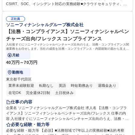
システム・ITインフラに関するセキュリティレビュー 4. サイバー攻撃への
CSIRT、SOC、インシデント対応の実務経験■クラウドセキュリティ、脆
予防・検知・監視に関する技術的対応 5．グループ各社の支援 ※ご経験・
弱性管理、リスク アセスメント、ネットワークセキュリティ、エンドポイ
保有スキル・ご希望に応じ、上記から相談の上メイン業務を決定いたしま
ントセキュリティ等の実務経験■社内外とのステークホルダーとの調整を
す。また上記同様の業務を傘下各社において実施していただくことがあり
正社員
行うための高いコミュニケーション能力 【求める人物像】・優先順位付け
ソニーフィナンシャルグループ株式会社
ます。 募集職種 【グループ情報セキュリティ管理・サイバーセキュリテ
て対応策を提案するためのリスクマネジメントを行い、戦略的にアプロー
ィ技術担当】ソニーG
チする能力 ・物事の本質をつかみ、その実現に向けて適切な手法を積極的
【法務・コンプライアンス】ソニーフィナンシャルベン
に開発していくことのできる柔軟な思考方法 学歴・資格 学歴：大学院 大
チャーズ出向/フレックス コンプライアンス
学 語学力： 資格：
入社後すぐにソニーフィナンシャルベンチャーズ出向のうえ、法務・コンプライアンス関
連業務をお任せします。当社の成長を法務・コンプライアンス・内部統制の面から支える
重要ポジションです。
月給
40万円～70万円
勤務地
東京都千代田区
業界未経験歓迎
転勤なし
英語
時短勤務あり
退職金あり
在宅OK
完全週休2日制
土日祝休み
仕事の内容
企業名 ソニーフィナンシャルグループ株式会社 求人名 【法務・コンプラ
イアンス】ソニーフィナンシャルベンチャーズ出向/フレックス 仕事の内
容 入社後すぐにソニーフィナンシャルベンチャーズ出向のうえ、法務・コ
ンプライアンス関連業務をお任せします。当社の成長を法務・コンプライ
必要な経験・能力等
アンス・内部統制の面から支える重要ポジションです。 ■投資案件での法
必要な経験・能力等 【必須】■法務領域で7年以上の実務経験■法的考察