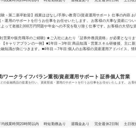
平均残業時間20時間以内
時短勤務あり
退職金あり
完全週休2日制
土日祝
・運用のサポートを行うお仕事をお任せいたします。 お客様の大事な資産について
よって老後2,000万円問題や年金への不安を取り除く仕事です。お客様の大切な
残業時間もほとんどなく、ライフワークバランスを実現◎平均勤続勤務年数15年
他社にはない優位な店舗ネットワークを活かしながら営業いただけます！ 募集職種 【坂井市/未経
験(営業や販売職等のご経験) ★ご入社にあたり「証券外務員資格」が必要となり
情報
融知識が身につきます。■4年目～7年目:個人のお客様の資産運用アドバイス、
年目～:課長昇格後は、個人の成績だけでなく課全体の管理を行う。 学歴・資格 学歴：大学院 大学 高専 短大
普通自動車
/ワークライフバラン重視/資産運用サポート 証券個人営業
どの金融商品の提案を行い、資産形成・運用のサポートを行うお仕事をお任せいたします。 お客
平均残業時間20時間以内
時短勤務あり
退職金あり
完全週休2日制
土日祝