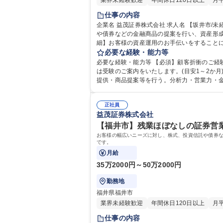
業界未経験歓迎
年間休日120日以上
月
仕事の内容
企業名 益茂証券株式会社 求人名 【坂井市/未経験・第二新卒歓迎】残業ほぼなし/手厚い教育◎/資産運用サポート 仕事の内容 お客様の幅広いニーズに対し、株式、投資信託
や債券などの金融商品の提案を行い、資産形成
細】お客様の資産運用のお手伝いをすることに
ことで日々成長が実感できます。【魅力】。■
必要な経験・能力等
必要な経験・能力等 【必須】顧客折衝のご経
は受験のご案内をいたします。(目安1～2か月) 【キャリアプランの一例】■1年目～3年目:商品知識・営業スキル研修後、主に新規開拓と個人のお客様(休眠客)へ訪問し、
提供・商品提案等を行う。分析力・営業力・金
れた新入社員へのトレーナーとなり、指導・育成に携わる。■8
修学校 高校 語学力： 資格：第一種運転免許
正社員
益茂証券株式会社
【福井市】残業ほぼなしの証券営業
お客様の幅広いニーズに対し、株式、投資信託や債券な
です。
月給
35万2000円～50万2000円
勤務地
福井県福井市
業界未経験歓迎
年間休日120日以上
月
仕事の内容