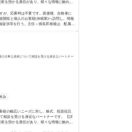
資産を預かる責任があり、様々な情報に触れる
◎■福井県嶺北地域に特化した4店舗体制という
験・第二新卒歓迎】残業ほぼなし/手厚い教育◎/資産運用サポート
ますが、応募時は不要です。面接後、合格者に
情報提供等を行う。主任～係長昇格後は、配属さ
 専
様の大事な資産について相談を受ける身近なパートナー
休み
相談を受ける身近なパートナーです。 【詳
資産を預かる責任があり、様々な情報に触れる
◎■福井県嶺北地域に特化した4店舗体制という