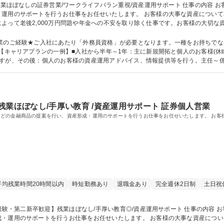
運用のサポートを行うお仕事をお任せいたします。 お客様の大事な資産について相談
よって老後2,000万円問題や年金への不安を取り除く仕事です。お客様の大切な
残業時間もほとんどなく、ライフワークバランスを実現◎平均勤続勤務年数15年
他社にはない優位な店舗ネットワークを活かしながら営業いただけます！ 募集職種 【福井市】残業
営業のご経験★ご入社にあたり「外務員資格」が必要となります。一種をお持ちで
ますが、その後：個人のお客様の資産運用アドバイス、情報提供等を行う。主任～
なく課全体の管理を行う。 学歴・資格 学歴：大学院 大学 高専 短大 専修学校 高校 語学力： 資
2種
残業ほぼなし/手厚い教育 /資産運用サポート 証券個人営業
どの金融商品の提案を行い、資産形成・運用のサポートを行うお仕事をお任せいたします。 お客
平均残業時間20時間以内
時短勤務あり
退職金あり
完全週休2日制
土日祝
・運用のサポートを行うお仕事をお任せいたします。 お客様の大事な資産について