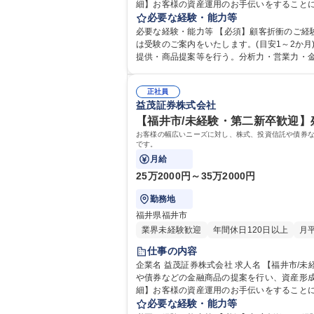
細】お客様の資産運用のお手伝いをすることに
ことで日々成長が実感できます。【魅力】。■
必要な経験・能力等
必要な経験・能力等 【必須】顧客折衝のご経
は受験のご案内をいたします。(目安1～2か月) 【キャリアプランの一例】■1年目～3年目:商品知識・営業スキル研修後、主に新規開拓と個人のお客様(休眠客)へ訪問し、
提供・商品提案等を行う。分析力・営業力・金
れた新入社員へのトレーナーとなり、指導・育成に携わる。■8
修学校 高校 語学力： 資格：第一種運転免許
正社員
益茂証券株式会社
【福井市/未経験・第二新卒歓迎】
お客様の幅広いニーズに対し、株式、投資信託や債券な
です。
月給
25万2000円～35万2000円
勤務地
福井県福井市
業界未経験歓迎
年間休日120日以上
月
仕事の内容
企業名 益茂証券株式会社 求人名 【福井市/未経験・第二新卒歓迎】残業ほぼなし/手厚い教育◎/資産運用サポート 仕事の内容 お客様の幅広いニーズに対し、株式、投資信託
や債券などの金融商品の提案を行い、資産形成
細】お客様の資産運用のお手伝いをすることに
ことで日々成長が実感できます。【魅力】。■
必要な経験・能力等