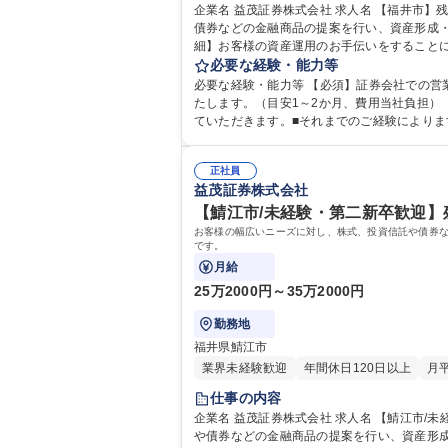
企業名 益茂証券株式会社 求人名 【福井市】残業ほぼなしの証券営業/ワークライフバラン重視/資産運用サポート 仕事の内容 お客様の幅広いニーズに対し、株式、投資信託や
債券などの金融商品の提案を行い、資産形成・
細】お客様の資産運用のお手伝いをすることに
ことで日々成長が実感できます。【魅力】。■
必要な経験・能力等
必要な経験・能力等 【必須】証券会社での
たします。（目安1～2か月、費用当社負担） 【キャリアプランの一例】■入社から半年～1年：主に新規開拓と個人のお客様(休眠客)へ訪問し、情報提供・商品提案等を行っ
ていただきます。■それまでのご経験により
ナーとなり、指導・育成に携わる。■8年目～:課長昇格後は、個人の成績だけで
格：第一種運転免許普通自動車 証券外務員第
正社員
益茂証券株式会社
【鯖江市/未経験・第二新卒歓迎】
お客様の幅広いニーズに対し、株式、投資信託や債券な
です。
月給
25万2000円～35万2000円
勤務地
福井県鯖江市
業界未経験歓迎
年間休日120日以上
月
仕事の内容
企業名 益茂証券株式会社 求人名 【鯖江市/未経験・第二新卒歓迎】残業ほぼなし/手厚い教育◎/資産運用サポート 仕事の内容 お客様の幅広いニーズに対し、株式、投資信託
や債券などの金融商品の提案を行い、資産形成