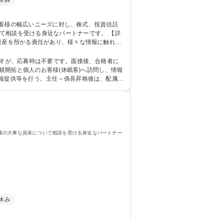
休み
相談を受ける身近なパートナーです。 【詳
資産を預かる責任があり、様々な情報に触れる
◎■福井県嶺北地域に特化した4店舗体制という
験・第二新卒歓迎】残業ほぼなし/手厚い教育◎/資産運用サポート
ますが、応募時は不要です。面接後、合格者に
情報提供等を行う。主任～係長昇格後は、配属さ
 専
様の大事な資産について相談を受ける身近なパートナー
休み