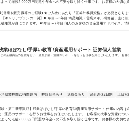
よって老後2,000万円問題や年金への不安を取り除く仕事です。お客様の大切な
残業時間もほとんどなく、ライフワークバランスを実現◎平均勤続勤務年数15年
他社にはない優位な店舗ネットワークを活かしながら営業いただけます！ 募集職種 【鯖江市/未経
験(営業や販売職等のご経験) ★ご入社にあたり「証券外務員資格」が必要となり
情報
融知識が身につきます。■4年目～7年目:個人のお客様の資産運用アドバイス、
年目～:課長昇格後は、個人の成績だけでなく課全体の管理を行う。 学歴・資格 学歴：大学院 大学 高専 短大
普通自動車
残業ほぼなし/手厚い教育 /資産運用サポート 証券個人営業
どの金融商品の提案を行い、資産形成・運用のサポートを行うお仕事をお任せいたします。 お客
平均残業時間20時間以内
時短勤務あり
退職金あり
完全週休2日制
土日祝
・運用のサポートを行うお仕事をお任せいたします。 お客様の大事な資産について
よって老後2,000万円問題や年金への不安を取り除く仕事です。お客様の大切な
残業時間もほとんどなく、ライフワークバランスを実現◎平均勤続勤務年数15年