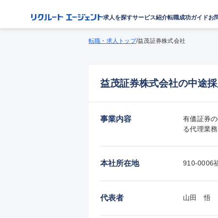
求人を探す
サービス紹介
転職成功ガイド
お
転職・求人トップ
/
益茂証券株式会社
益茂証券株式会社の中途採
事業内容
有価証券の
る代理業務
本社所在地
910-0
代表者
山田　悟