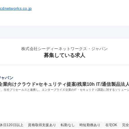
.cdnetworks.co.jp
株式会社シーディーネットワークス・ジャパン
募集している求人
ジャパン
企業向けクラウド×セキュリティ提案/残業10h IT/通信製品法
て、当社プリセールスと連携し、エンタープライズ企業のIT・セキュリティ課題に対するソリュー
休日120日以上
資格取得支援あり
転勤なし
時短勤務あり
在宅OK
完全