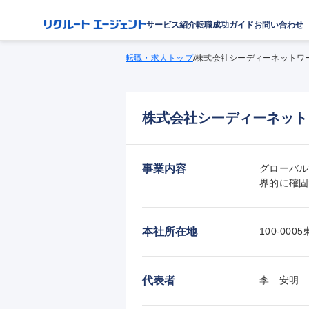
サービス紹介
転職成功ガイド
お問い合わせ
転職・求人トップ
/
株式会社シーディーネットワ
株式会社シーディーネット
事業内容
グローバル
界的に確固
本社所在地
100-0
代表者
李　安明