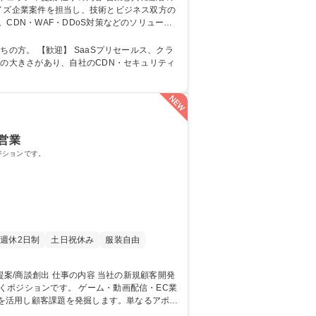
イズ企業案件を担当し、技術とビジネス双方の
ソリューション設計・提案を行います。 募
ールス、クラ
量の大きさがあり、自社のCDN・セキュリティ
営業
ジションです。
週休2日制
土日祝休み
服装自由
ーム・動画配信・EC業
等を活用し顧客課題を発掘します。単なるアポ獲
リティ商材の事業拡大を担う中核ポジションで