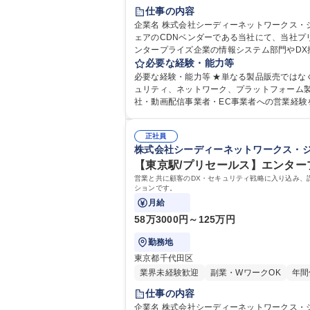
仕事の内容
企業名 株式会社シーディーネットワークス・ジャパン 求人名 【東京/IT営業】エンタープライズ企業向けクラウド×セキュリティ提案/残業10h 仕
ェアのCDNベンダーである当社にて、当社プ
ンタープライズ企業の情報システム部門やDX
セキュリティ・DDoS対策等の提案を実施。 単一
必要な経験・能力等
営業】エンタープライズ企業向けクラウド×セキ
必要な経験・能力等 ★単なる製品販売ではな
ュリティ、ネットワーク、プラットフォーム製品等の営業経験 【歓迎】■SaaS営業、クラウド営業、セキュリティ営業、エ
社・動画配信事業者・EC事業者への営業経験を
正社員
株式会社シーディーネットワークス・
【東京駅/プリセールス】エンター
営業と共に顧客のDX・セキュリティ戦略に入り込み、
ションです。
月給
58万3000円～125万円
勤務地
東京都千代田区
業界未経験歓迎
副業・WワークOK
年間
仕事の内容
企業名 株式会社シーディーネットワークス・ジャパン 求人名 【東京駅/プリセールス】エンタープライズ企業向けクラウド・セキュリティ提案 仕