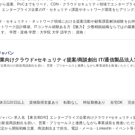
から提案、PoCまでをリード。CDN・クラウドセキュリティ領域でエンタープラ
明、PoC推進を担当いただきます。製品説明に留まらず、顧客課題に応じた最適な
ライズ企業向けクラウド・セキュリティ提案
ュリティ・ネットワーク領域における提案活動や顧客課題解決経験をお持ちの方。 【歓迎】 SaaSプリセ
トワーク設計構築、ITコンサル経験ある方 【魅力】 少数精鋭組織ならではの裁
製品を組み合わせた課題解決型提案に携われます。 学歴・資格 学歴：大学院 大学 語学力： 資格：
ジャパン
業向けクラウド×セキュリティ提案/商談創出 IT/通信製品法人
ズ企業向けの新規商談創出を担い、営業・プリセールスと連携しながら事業成長を推進いただくポ
休日120日以上
資格取得支援あり
転勤なし
時短勤務あり
在宅OK
完全
の内容 当社の新規顧客開発
商談創出を担い、営業・プリセールスと連携しながら事業成長を推進いただくポジションです。 ゲ
定から開拓戦略立案、商談創出まで担当。電話・メール・LinkedIn・イベント
がら大手企業攻略を推進。世界トップクラスシェアを誇るCDN・クラウドセキュ