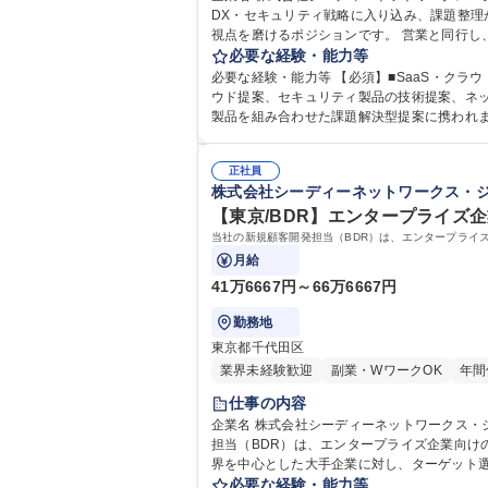
DX・セキュリティ戦略に入り込み、課題整理
視点を磨けるポジションです。 営業と同行し、エンタープライズ企業のIT・セキュリティ課題やネットワーク環境をヒアリング。CDN・WAF・DDoS対策などのソリューシ
ョンを活用し、要件整理、提案書作成、技術説
必要な経験・能力等
集職種 【東京駅/プリセールス】エンタープ
必要な経験・能力等 【必須】■SaaS・クラウド・セキ
ウド提案、セキュリティ製品の技術提案、ネッ
正社員
株式会社シーディーネットワークス・
【東京/BDR】エンタープライズ企
当社の新規顧客開発担当（BDR）は、エンタープライ
月給
41万6667円～66万6667円
勤務地
東京都千代田区
業界未経験歓迎
副業・WワークOK
年間
仕事の内容
企業名 株式会社シーディーネットワークス・ジャパン 求人名 【東京/BDR】エンタープライズ企業向けクラウド×セキュリティ提案/商談創出 仕事
担当（BDR）は、エンタープライズ企業向けの新規
界を中心とした大手企業に対し、ターゲット選
得ではなく、営業・プリセールスと連携しな
必要な経験・能力等