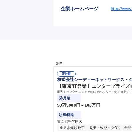
企業ホームページ
http://www
3件
正社員
株式会社シーディーネットワークス・
【東京/IT営業】エンタープライズ
世界トップクラスシェアのCDNベンダーである当社に
月給
58万3000円～100万円
勤務地
東京都千代田区
業界未経験歓迎
副業・WワークOK
年間