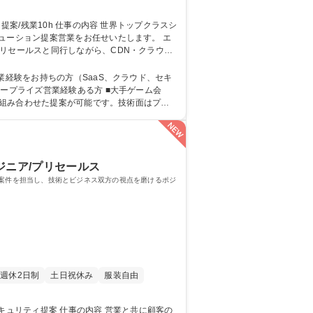
ーション提案営業をお任せいたします。 エ
リセールスと同行しながら、CDN・クラウド
ます。 募集職種 【東京/IT
業経験をお持ちの方（SaaS、クラウド、セキ
ンを組み合わせた提案が可能です。技術面はプリ
提案に集中でき、IPO準備中の成長フェーズで事業拡大を牽引できます。 学歴・資格 学歴：大学院 大学 語学力： 資格：
ジニア/プリセールス
業案件を担当し、技術とビジネス双方の視点を磨けるポジ
週休2日制
土日祝休み
服装自由