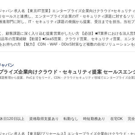
事の内容 世界トップクラスシ
リセールスと連携し、エンタープライズ企業のIT・セキュリティ課題に対するソリュ
推進部門に対し、IT・セキュリティ課題の発掘から提案、受注までを担当。当社プ
製品の販売ではなく、顧客の事業成長やリスク低減に向けたソリューション提案を行っていただき
ュリティ提案/残業10h
く、顧客課題に深く入り込む提案営業がしたい方 【必須】■IT業界における法人営
ンタープライズ営業経験ある方 ■大手ゲーム会
お持ちの方 【魅力】 CDN・WAF・DDoS対策など複数の自社ソリューショ
セールスが伴走するため顧客課題の発掘や
ジャパン
プライズ企業向けクラウド・セキュリティ提案 セールスエン
課題整理から提案、PoCまでをリード。CDN・クラウドセキュリティ領域でエンタープライズ企
休日120日以上
資格取得支援あり
転勤なし
時短勤務あり
在宅OK
完全
事の内容 営業と共に顧客の