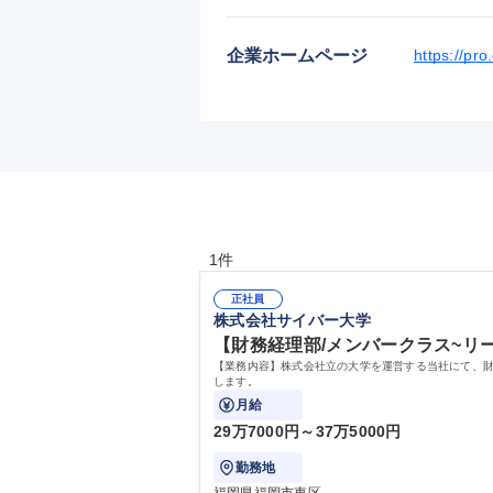
企業ホームページ
https://pro
1件
正社員
株式会社サイバー大学
【財務経理部/メンバークラス~リ
【業務内容】株式会社立の大学を運営する当社にて、
します。
月給
29万7000円～37万5000円
勤務地