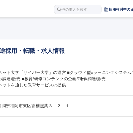
他の求人を探す
採用検討中の
途採用・転職・求人情報
ネット大学「サイバー大学」の運営 ■クラウド型eラーニングシステムの
/調達/販売 ■教育/研修コンテンツの企画/制作/調達/販売

ネットを通じた教育サービスの提供
017福岡県福岡市東区香椎照葉３－２－１