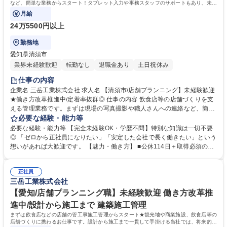
など、簡単な業務からスタート！タブレット入力や事務スタッフのサポートもあり、未経
験でも無理なく仕事に慣れていけます。
月給
24万5500円以上
勤務地
愛知県清須市
業界未経験歓迎
転勤なし
退職金あり
土日祝休み
仕事の内容
企業名 三岳工業株式会社 求人名 【清須市/店舗プランニング】未経験歓迎
★働き方改革推進中/定着率抜群◎ 仕事の内容 飲食店等の店舗づくりを支
える管理業務です。まずは現場の写真撮影や職人さんへの連絡など、簡単
な業務からスタート！タブレット入力や事務スタッフのサポートもあり、
必要な経験・能力等
未経験でも無理なく仕事に慣れていけます。 【具体的には】■工事のスケ
必要な経験・能力等 【完全未経験OK・学歴不問】特別な知識は一切不要
ジュール確認と調整 ■現場の写真撮影（進捗確認のため）■安全に工事が
◎ 「ゼロから正社員になりたい」「安定した会社で長く働きたい」という
進んでいるかの確認 ★力仕事はありません！現場をまとめる「進行役」で
想いがあれば大歓迎です。 【魅力・働き方】 ■公休114日＋取得必須の有
す。 【安心のサポート体制】 入社後はイチから学べる新人研修をご用
休5日＋ユニバーサル休暇1日の計120日休みで、基本土日祝休み◎働きや
意。現場でも事務員さんのサポートやITシステムの導入により、複雑な事
すい環境を目指し、2025年9月からは公休116日に増やし、また、向こう5
務作業は最小限に抑えられています。ゆくゆくは設計や営業への道も可能
正社員
年で公休120日まで増やす計画です。 ■物価手当も一律15,000円/月あり ■
三岳工業株式会社
です◎ 募集職種 【清須市/店舗プランニング】未経験歓迎★働き方改革推
休日出勤は案件にもよりますが、あっても年1～2回程で、フレックスタイ
進中/定着率抜群◎
ム制も導入し、柔軟な働き方を目指しております★ 学歴・資格 学歴：大
【愛知/店舗プランニング職】未経験歓迎 働き方改革推
学院 大学 高専 短大 専修学校 高校 語学力： 資格：第一種運転免許普通自
進中/設計から施工まで 建築施工管理
動車
まずは飲食店などの店舗の管工事施工管理からスタート★観光地や商業施設、飲食店等の
店舗づくりに携わるお仕事です。設計から施工まで一貫して手掛ける当社では、将来的に