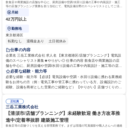
飲食店や商業施設の店舗を中心に、厨房設備や空調/水回り設備の工事や内装設計・施工
等の店舗プランニング業務を担う当社にて、電気設備分野のスペシャリストとしてご活躍
いただきます！
月給
42万円以上
勤務地
東京都港区
転勤なし
退職金あり
土日祝休み
仕事の内容
企業名 三岳工業株式会社 求人名 【東京都港区/店舗プランニング】電気設
備のスペシャリスト募集★やりがい◎ 仕事の内容 飲食店や商業施設の店
舗を中心に、厨房設備や空調/水回り設備の工事や内装設計・施工等の店舗
プランニング業務を担う当社にて、電気設備分野のスペシャリストとして
必要な経験・能力等
ご活躍いただきます！ 【採用背景】 ■管工事の設計・施工分野で長年信頼
必要な経験・能力等 【必須】電気設備や空調・水回り設備に携わる業務経
と実績を築いてきましたが、今後の更なる会社成長に向けて、内装デザイ
験をお持ちの方（例：電気工事や管工事に携わっている方、設備設計のご
ン・施工も手掛け、店舗づくりを一気通貫で担う企業を目指し、当社は変
経験、設備を商材とした営業のご経験など） 【やりがい】店舗づくりの内
革期を迎えております。 ■中長期計画において、店舗プランニングのスペ
装工事・官工事における施工管理業務だけではなく、店舗の内装デザイン
シャリストを担う人材を募集！ 募集職種 【東京都港区/店舗プランニン
から携わる機会があります。これまでのご経験を基にお客様にとって最適
グ】電気設備のスペシャリスト募集★やりがい◎
正社員
な電気・設備の配置や内装のご提案していただきます！自分たちがデザイ
三岳工業株式会社
ンしたものを自分たちで作り上げる、付加価値・介在価値の高いお仕事を
担っていただきます！ 学歴・資格 学歴：大学院 大学 高専 短大 専修学校
【清須市/店舗プランニング】未経験歓迎 働き方改革推
高校 語学力： 資格：
進中/定着率抜群 建築施工管理
飲食店等の店舗づくりを支える管理業務です。まずは現場の写真撮影や職人さんへの連絡