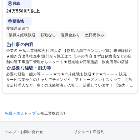
営業職や設計職などへのキャリアパスも！
月給
24万5500円以上
勤務地
愛知県清須市
業界未経験歓迎
転勤なし
退職金あり
土日祝休み
仕事の内容
企業名 三岳工業株式会社 求人名 【愛知/店舗プランニング職】未経験歓迎
★働き方改革推進中/設計から施工まで 仕事の内容 まずは飲食店などの店
舗の管工事施工管理からスタート★観光地や商業施設、飲食店等の店舗づ
くりに携わるお仕事です。設計から施工まで一貫して手掛ける当社では、
必要な経験・能力等
将来的に営業職や設計職などへのキャリアパスも！ ■施工現場の工程管
必要な経験・能力等 ～～～★☆★☆未経験も歓迎★☆★☆～～～ 販売・
理、品質管理、安全管理、原価管理などが主な業務 ■オフィスに戻らなく
サービス業からのキャリアチェンジや、アミューズメントスタッフ、元飲
ても現場で事務作業ができたり、写真や図面などの必要なデータをすぐに
食店料理人など、多くの未経験者が入社し、活躍しています！ 【魅力・働
共有できるよう、ITシステムの導入にも取り組み中 ■現場に集中できるよ
き方】 ■公休114日＋取得必須の有休5日＋ユニバーサル休暇1日の計120
う、事務スタッフのサポートもあり ■社会人としての基本から会社の概要
日休みで、基本土日祝休み◎働きやすい環境を目指し、2025年9月からは
まで丁寧に指導する新人研修も運用が開始し、長く働いていただける環境
公休116日に増やし、また、向こう5年で公休120日まで増やす計画です。
づくりを進めております！ 募集職種 【愛知/店舗プランニング職】未経験
■物価手当も一律15,000円/月あり ■休日出勤は案件にもよりますが、あっ
歓迎★働き方改革推進中/設計から施工まで
/
転職・求人トップ
ても年1～2回程で、フレックスタイム制も導入し、柔軟な働き方を目指し
三岳工業株式会社
ております★ 学歴・資格 学歴：大学院 大学 高専 短大 専修学校 高校 語学
力： 資格：第一種運転免許普通自動車
ヘルプ・お問い合わせ
リクルートID規約