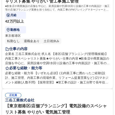
ャリスト募集 やりがい 管工事施工管理
■飲食店や商業施設の店舗を中心に、厨房設備や空調/水回り設備の工事や内装設計・施工
等の店舗プランニング業務を担う当社にて、内装工事のPMプレイングマネージャーとし
てご活躍いただきます。
月給
42万円以上
勤務地
東京都港区
転勤なし
退職金あり
土日祝休み
仕事の内容
企業名 三岳工業株式会社 求人名 【港区/店舗プランニング(管理職候補)】
内装工事スペシャリスト募集★やりがい 仕事の内容 ■飲食店や商業施設の
店舗を中心に、厨房設備や空調/水回り設備の工事や内装設計・施工等の店
舗プランニング業務を担う当社にて、内装工事のPMプレイングマネージ
必要な経験・能力等
ャーとしてご活躍いただきます。 プレイングマネージャーとして、顧客対
必要な経験・能力等 【いずれも必須】(1)内装工事に携わったご経験(設
応・現場管理と合わせてメンバーの育成もお任せしたいと考えておりま
計、施工管理、内装工事の現場作業、リフォーム提案営業など) (2)マネジ
す！顧客対応から工事現場管理まで、一気通貫で対応いただきます！ ■担
メント経験(人数不問) 【採用背景】 ■管工事の設計・施工分野で長年信頼
当顧客：内装・不動産関係の大手2社、中小3～5社程度 ■年間売上目標：2
と実績を築いてきましたが、今後の更なる会社成長に向けて、内装デザイ
億円程度 ■メンバーマネジメント（配下メンバー4名程度を想定） 募集職
ン・施工も手掛け、店舗づくりを一気通貫で担う企業を目指し、当社は変
種 【港区/店舗プランニング(管理職候補)】内装工事スペシャリスト募集★
正社員
革期を迎えております。 ■中長期計画において、将来的に店舗プランニン
三岳工業株式会社
やりがい
グのスペシャリストを担う人材を募集！ 学歴・資格 学歴：大学院 大学 高
専 短大 専修学校 高校 語学力： 資格：2級管工事施工管理技士 1級管工事
【東京都港区/店舗プランニング】電気設備のスペシャ
施工管理技士
リスト募集 やりがい 電気施工管理