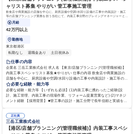
資格 学歴：大学院 大学 高専 短大 専修学校 高校 語学力： 資格：第一種運
ャリスト募集 やりがい 管工事施工管理
転免許普通自動車
飲食店や商業施設の店舗を中心に、厨房設備や空調/水回り設備の工事や内装設計・施工
等の店舗プランニング業務を担う当社にて、内装工事分野のプレイングマネージャーとし
てご活躍いただきます！
月給
42万円以上
勤務地
東京都港区
転勤なし
退職金あり
土日祝休み
仕事の内容
企業名 三岳工業株式会社 求人名 【東京/店舗プランニング(管理職候補)】
内装工事スペシャリスト募集★やりがい 仕事の内容 飲食店や商業施設の
店舗を中心に、厨房設備や空調/水回り設備の工事や内装設計・施工等の店
舗プランニング業務を担う当社にて、内装工事分野のプレイングマネージ
必要な経験・能力等
ャーとしてご活躍いただきます！ プレイングマネージャーとして、顧客対
必要な経験・能力等 【いずれも必須】(1)内装工事に携わったご経験(設
応・現場管理と合わせてメンバーの育成もお任せしたいと考えておりま
計、施工管理、内装工事の現場作業、リフォーム提案営業など) (2)マネジ
す！顧客対応から工事現場管理まで、一気通貫で対応いただきます！ ■担
メント経験 【採用背景】 ■管工事の設計・施工分野で長年信頼と実績を築
当顧客：内装・不動産関係の大手2社、中小3～5社程度 ■年間売上目標：2
いてきましたが、今後の更なる会社成長に向けて、内装デザイン・施工も
億円程度 ■メンバーマネジメント（配下メンバー4名程度を想定） 募集職
手掛け、店舗づくりを一気通貫で担う企業を目指し、当社は変革期を迎え
種 【東京/店舗プランニング(管理職候補)】内装工事スペシャリスト募集★
正社員
ております。 ■中長期計画において、将来的に店舗プランニングのスペシ
三岳工業株式会社
やりがい
ャリストを担う人材を募集！ 学歴・資格 学歴：大学院 大学 高専 短大 専
修学校 高校 語学力： 資格：2級管工事施工管理技士 1級管工事施工管理技
【港区/店舗プランニング(管理職候補)】内装工事スペシ
士