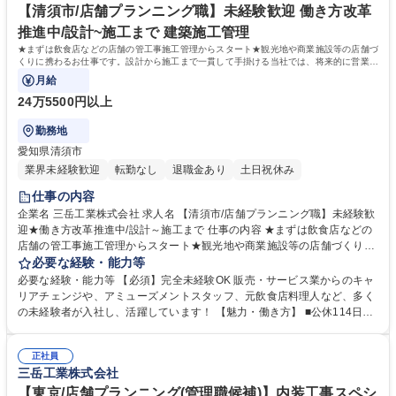
【清須市/店舗プランニング職】未経験歓迎 働き方改革
推進中/設計~施工まで 建築施工管理
★まずは飲食店などの店舗の管工事施工管理からスタート★観光地や商業施設等の店舗づ
くりに携わるお仕事です。設計から施工まで一貫して手掛ける当社では、将来的に営業職
や設計職などへのキャリアパスも可能◎
月給
24万5500円以上
勤務地
愛知県清須市
業界未経験歓迎
転勤なし
退職金あり
土日祝休み
仕事の内容
企業名 三岳工業株式会社 求人名 【清須市/店舗プランニング職】未経験歓
迎★働き方改革推進中/設計～施工まで 仕事の内容 ★まずは飲食店などの
店舗の管工事施工管理からスタート★観光地や商業施設等の店舗づくりに
携わるお仕事です。設計から施工まで一貫して手掛ける当社では、将来的
必要な経験・能力等
に営業職や設計職などへのキャリアパスも可能◎ ■施工現場の工程管理、
必要な経験・能力等 【必須】完全未経験OK 販売・サービス業からのキャ
品質管理、安全管理、原価管理などが主な業務 ■オフィスに戻らなくても
リアチェンジや、アミューズメントスタッフ、元飲食店料理人など、多く
現場で事務作業ができたり、写真や図面などの必要なデータをすぐに共有
の未経験者が入社し、活躍しています！ 【魅力・働き方】 ■公休114日＋
できるよう、ITシステムの導入にも取り組み中 ■現場に集中できるよう、
取得必須の有休5日＋ユニバーサル休暇1日の計120日休みで、基本土日祝
事務スタッフのサポートもあり ■社会人としての基本から会社の概要まで
休み◎働きやすい環境を目指し、2025年9月からは公休116日に増やし、
丁寧に指導する新人研修も運用が開始し、長く働いていただける環境づく
正社員
また、向こう5年で公休120日まで増やす計画です。 ■物価手当も一律15,0
三岳工業株式会社
りを進めております！ 募集職種 【清須市/店舗プランニング職】未経験歓
00円/月あり ■休日出勤は案件にもよりますが、あっても年1～2回程で、
迎★働き方改革推進中/設計～施工まで
フレックスタイム制も導入し、柔軟な働き方を目指しております★ 学歴・
【東京/店舗プランニング(管理職候補)】内装工事スペシ