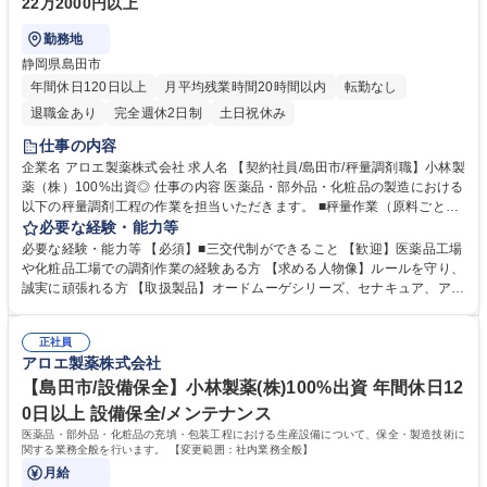
22万2000円以上
勤務地
静岡県島田市
年間休日120日以上
月平均残業時間20時間以内
転勤なし
退職金あり
完全週休2日制
土日祝休み
仕事の内容
企業名 アロエ製薬株式会社 求人名 【契約社員/島田市/秤量調剤職】小林製
薬（株）100%出資◎ 仕事の内容 医薬品・部外品・化粧品の製造における
以下の秤量調剤工程の作業を担当いただきます。 ■秤量作業（原料ごとに
指定重量を量り取る作業） ■調剤作業（手順に従い原料調合する作業） ■
必要な経験・能力等
調剤設備の操作･調整･メンテナンス ■調剤後のタンクの洗浄 ■棚にある原
必要な経験・能力等 【必須】■三交代制ができること 【歓迎】医薬品工場
材料の在庫管理･棚卸 ■その他各種製造書類の作成（作業記録書など）及
や化粧品工場での調剤作業の経験ある方 【求める人物像】ルールを守り、
び、その他秤量調剤作業に付随する業務全般 募集職種 【契約社員/島田市/
誠実に頑張れる方 【取扱製品】オードムーゲシリーズ、セナキュア、アッ
秤量調剤職】小林製薬（株）100%出資◎
トノン、メンズケシミン、ヒフミドなど 学歴・資格 学歴：大学院 大学 高
専 短大 専修学校 高校 語学力： 資格：第一種運転免許普通自動車
正社員
アロエ製薬株式会社
【島田市/設備保全】小林製薬(株)100%出資 年間休日12
0日以上 設備保全/メンテナンス
医薬品・部外品・化粧品の充填・包装工程における生産設備について、保全・製造技術に
関する業務全般を行います。 【変更範囲：社内業務全般】
月給