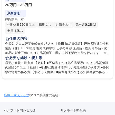
26万円～36万円
勤務地
静岡県島田市
年間休日120日以上
転勤なし
退職金あり
完全週休2日制
土日祝休み
仕事の内容
企業名 アロエ製薬株式会社 求人名 【島田市/品質保証】経験者歓迎◎小林
製薬（株）100%出資/有給取得率◎ 仕事の内容 医薬品・医薬部外品・化
粧品の製造工程における品質保証に関する以下業務全般を行います。 ※変
更範囲：社内業務全般 ■製品製造工程で生じる各種問題の改善や予防･対
必要な経験・能力等
処 ■安定した製品品質確保のためのシステム維持･管理 ■お客様からのご指
必要な経験・能力等 【必須】■医薬品または化粧品業界における品質保証
摘に対する原因調査や是正 ■新製品立上げや既存品仕様変更時における生
の経験5年以上 【歓迎】■GMPに関連する詳しい知識･経験のある方 ■静岡
産検証計 画の立案やバリデーションの実施 ■親会社と協力した品質管理体
県に地縁のある方 【求める人物像】■後輩育成のできる知識経験のある方
制の構築 など 募集職種 【島田市/品質保証】経験者歓迎◎小林製薬（株）
【取扱製品】オードムーゲシリーズ、間宮アロエ軟膏a、セナキュア、ア
100%出資/有給取得率◎
ットノン、ヒフミドなど 学歴・資格 学歴：大学院 大学 語学力： 資格：第
一種運転免許普通自動車
/
転職・求人トップ
アロエ製薬株式会社
ヘルプ・お問い合わせ
リクルートID規約