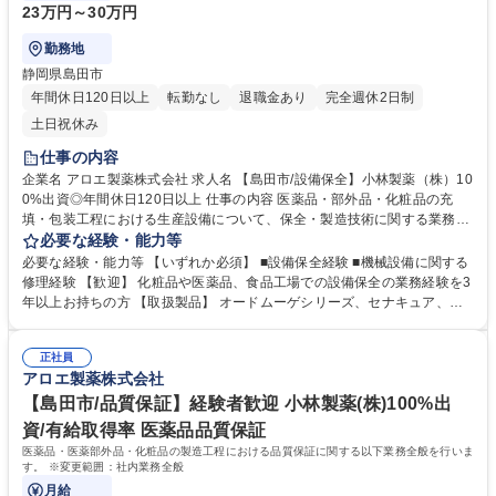
23万円～30万円
勤務地
静岡県島田市
年間休日120日以上
転勤なし
退職金あり
完全週休2日制
土日祝休み
仕事の内容
企業名 アロエ製薬株式会社 求人名 【島田市/設備保全】小林製薬（株）10
0%出資◎年間休日120日以上 仕事の内容 医薬品・部外品・化粧品の充
填・包装工程における生産設備について、保全・製造技術に関する業務全
般を行います。 【変更範囲：社内業務全般】 ■生産設備の操作、保守、保
必要な経験・能力等
全、改善など ■製造品変更に伴う生産設備の切替・調整 ■設備の定期メン
必要な経験・能力等 【いずれか必須】 ■設備保全経験 ■機械設備に関する
テナンス ■その他充填包装業務全般（現場応援など） 募集職種 【島田市/
修理経験 【歓迎】 化粧品や医薬品、食品工場での設備保全の業務経験を3
設備保全】小林製薬（株）100%出資◎年間休日120日以上
年以上お持ちの方 【取扱製品】 オードムーゲシリーズ、セナキュア、ア
ットノン、メンズケシミン、ヒフミドなど 学歴・資格 学歴：大学院 大学
高専 短大 専修学校 高校 語学力： 資格：第一種運転免許普通自動車
正社員
アロエ製薬株式会社
【島田市/品質保証】経験者歓迎 小林製薬(株)100%出
資/有給取得率 医薬品品質保証
医薬品・医薬部外品・化粧品の製造工程における品質保証に関する以下業務全般を行いま
す。 ※変更範囲：社内業務全般
月給