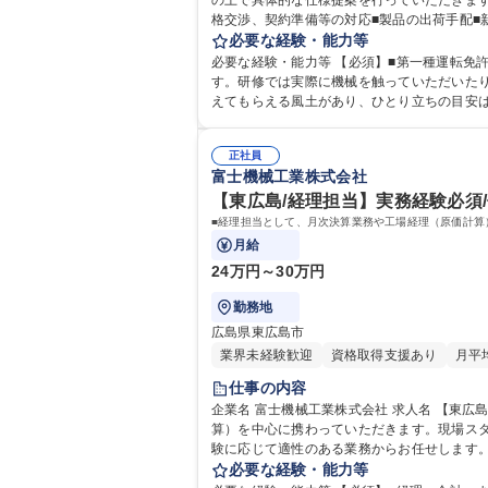
の上で具体的な仕様提案を行っていただきます。 ■教育育成の体制も整っている環境で
格交渉、契約準備等の対応■製品の出荷手配■
割 ★完全オーダーメイド製品のため、仕様の相談～納品・
必要な経験・能力等
顧客へのルート営業】◆金属印刷機で世界TO
必要な経験・能力等 【必須】■第一種運転免許普通自動車 【教育・育成】1台の機械ができるのに受注から納品まで1年はかかります。入
す。研修では実際に機械を触っていただいたり
えてもらえる風土があり、ひとり立ちの目安は早くて1年
専 語学力： 資格：第一種運転免許普通自動車
正社員
富士機械工業株式会社
【東広島/経理担当】実務経験必須/
■経理担当として、月次決算業務や工場経理（原価計算
月給
24万円～30万円
勤務地
広島県東広島市
業界未経験歓迎
資格取得支援あり
月平
仕事の内容
企業名 富士機械工業株式会社 求人名 【東広島/経理担当】実務経験必須/他部署やり取り有/年間休日120日 仕事の内容 ■経理担当として、月次決算業務や工場経理（原価計
算）を中心に携わっていただきます。現場スタッフや
験に応じて適性のある業務からお任せします
ートまで、幅広い領域を担当いただくことを期待しています。
必要な経験・能力等