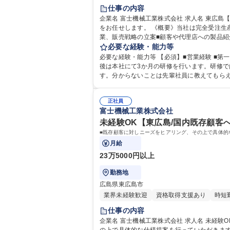
仕事の内容
企業名 富士機械工業株式会社 求人名 東広島【営業経験者/国内既存顧客へのルート営業】国内シェアトップ/年休120日 仕事の内容 既存顧客へまずはメンバーとして下記業務
をお任せします。 《概要》当社は完全受注生産方式の
業、販売戦略の立案■顧客や代理店への製品紹
せた内容を、社内の設計や製造担当に正確に
必要な経験・能力等
ある仕事です。 募集職種 東広島【
必要な経験・能力等 【必須】■営業経験 ■第一種運転免許普通自動車 【歓迎】■法人
後は本社にて3か月の研修を行います。研修で
す。分からないことは先輩社員に教えてもら
す。 学歴・資格 学歴：大学院 大学 高専
正社員
富士機械工業株式会社
未経験OK【東広島/国内既存顧客へ
■既存顧客に対しニーズをヒアリング、その上で具体的
月給
23万5000円以上
勤務地
広島県東広島市
業界未経験歓迎
資格取得支援あり
時短
仕事の内容
企業名 富士機械工業株式会社 求人名 未経験OK【東広島/国内既存顧客へのルート営業】◆金属印刷機で世界TOPシェア 仕事の内容 ■既存顧客に対しニーズをヒアリング、そ