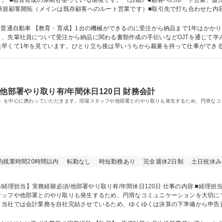
す。 《詳細》■顧客へのルート営業、販売戦略の立案■顧客や代理店への製品紹介、価
新規顧客開拓（メインは既存顧客へのルート営業です）■取引先で打ち合わせた内
アフターフォローまで一貫して担当でき、大きなやりがいのある仕事です。 募集職種 未経験OK【東広島
Pシェア
社後は広島にて3か月の研修を行いま
、先輩社員について受注から納品に関わる書類作成の手伝いなどOJTを通じて学
を見ています。ひとり立ち後は早いうちから裁量を持って仕事ができる環境です。 学歴・資格 学歴：
他部署やり取り有/年間休日120日 財務会計
）を中心に携わっていただきます。現場スタッフや他部署とのやり取りも発生するため、円滑なコ
均残業時間20時間以内
転勤なし
時短勤務あり
完全週休2日制
土日祝休み
他部署とのやり取りも発生するため、円滑なコミュニケーションを大切にできる方を歓迎しま
。当社では会計業務を自社完結させているため、ゆくゆくは決算の下準備から申告
 また、ご本人の意欲や適性に応じて、財務領域への挑戦も可能です。 募集職種 【東広島/経理担当】実務