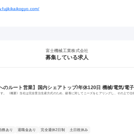
w.fujikikaikogyo.com/
富士機械工業株式会社
募集している求人
のルート営業】国内シェアトップ/年休120日 機械/電気/電
す。 《概要》当社は完全受注生産方式のため、顧客に対してニーズをヒアリングし、その上で仕
勤務あり
退職金あり
完全週休2日制
土日祝休み