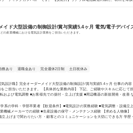
業同行のこともありで、外国語不要◎ 学歴・資格 学歴：大学院 大学 高専 短大 専修学校 高校 語学
イド大型設備の制御設計/賞与実績5.4ヶ月 電気/電子デバイ
などの産業機械における電気設計業務をご担当いただきます。
勤務あり
退職金あり
完全週休2日制
土日祝休み
キルに応じて担当設備を決定します。 ■電気回路設計 ■制御
運転および電気調整 ■お客様先での据付・立上げ支援 ■周辺機器の新規開発・改善 な
大型設備の制御設計/賞与実績5.4ヶ月
学部卒業者 【歓迎条件】■電気設計の実務経験 ■電気調整・設備立上げ経験 ■電気・電子系学科卒業者 ■
い方 ・顧客とのコミュニケーションを大切にできる方 学歴・資格 学歴：大学院 大学 高専 短大 専修学校