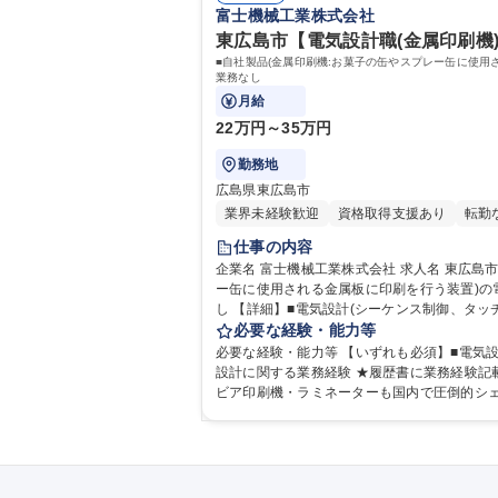
富士機械工業株式会社
東広島市【電気設計職(金属印刷機)】
■自社製品(金属印刷機:お菓子の缶やスプレー缶に使
業務なし
月給
22万円～35万円
勤務地
広島県東広島市
業界未経験歓迎
資格取得支援あり
転勤
仕事の内容
企業名 富士機械工業株式会社 求人名 東広島市【電気設計職(金属印刷機)】 完全週休2日制/年休120日【WEB面接可】 仕事の内容 ■自社製品(金属印刷機:お菓子の缶やスプレ
ー缶に使用される金属板に印刷を行う装置)
し 【詳細】■電気設計(シーケンス制御、タッチパネル)■工場内で組み立てた機械の電気調整■客先での据付電気調整および取扱い説明に伴う出張(2週間～2ヶ月/半年ごと)国内
と海外の割合は半々、中国・東南アジアが多い
必要な経験・能力等
はどんどんお任せ、1人で1台担当いただけるまでフォローしますのでご安心ください。 募集職
必要な経験・能力等 【いずれも必須】■電気
可】
設計に関する業務経験 ★履歴書に業務経験記載お願いします。 【当社の強み】圧倒的な業界シェア率！当社の金属印刷機・
ビア印刷機・ラミネーターも国内で圧倒的シェ
ル缶などの印刷に使用)、世界シェアトップクラス ※海外出張の際は海外
力： 資格：第一種運転免許普通自動車