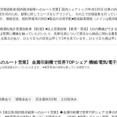
ため、顧客に対してニーズをヒアリングし、その上で仕様提案を行っていただきます。 《詳細》■
介、価格交渉、契約準備等の対応■製品の出荷手配■新規顧客開拓（メインは既存
伝える役割 ★完全オーダーメイド製品のため、仕様の相談～納品・アフターフォ
営業経験者/国内既存顧客へのルート営業】国内シェアトップ/年休120日
営業経験 【教育・育成】1台の機械ができるのに受注から納品まで1年はかかります。入社
は実際に機械を触っていただいたり、先輩社員について受注から納品に関わる書類
える風土があり、ひとり立ちの目安は早くて1年を見ています。ひとり立ち後は早
 語学力： 資格：第一種運転免許普通自動車
のルート営業】 金属印刷機で世界TOPシェア 機械/電気/電
な仕様提案を行っていただきます。 ■教育育成の体制も整っている環境です。
勤務あり
退職金あり
完全週休2日制
土日祝休み