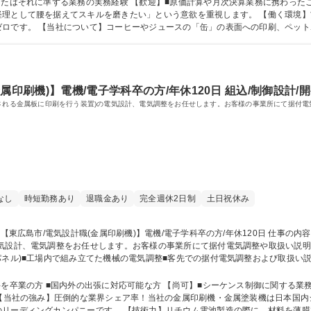
ずる業務の実務経験 【歓迎】■原価計算や月次決算業務に携わったご経験 ■製造業における経理業務のご経
理として腰を据えてスキルを磨きたい」という意欲を重視します。 【働く環境】
ゼロです。 【当社について】コーヒーやジュースの「缶」の表面への印刷、ペッ
：大学院 大学 高専 短大 専修学校 高校 語学力： 資格：日商簿記検定2級
印刷機)】電機/電子学科卒の方/年休120日 組込/制御設計/開発
用される金属板に印刷を行う装置)の電気設計、電気調整をお任せします。お客様の事業所にて据付
なし
時短勤務あり
退職金あり
完全週休2日制
土日祝休み
電気設計、電気調整をお任せします。お客様の事業所にて据付電気調整や取扱い説
ネル)■工場内で組み立てた機械の電気調整■客先での据付電気調整および取扱い説明
す。【案件】製品は1人1年に4台ほど作成。【入社後】OJTにて先輩のサポート
集職種 経験不問【東広島市/電気設計職(金属印刷機)】電機/電子学科卒の方/年休1
科を卒業の方 ■国内外の出張に対応可能な方 【尚可】■シーケンス制御に関する業
のリーディングカンパニーです。 【技術力】リチウム電池製造の際に、材料を薄