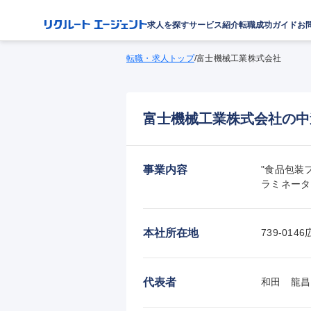
求人を探す
サービス紹介
転職成功ガイド
お
転職・求人トップ
/
富士機械工業株式会社
富士機械工業株式会社の中
事業内容
"食品包装
ラミネータ
本社所在地
739-0
代表者
和田　龍昌