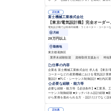
術であり、海外からも引き合いが増えています。 ※海外出張の際は海外営
力： 資格：
正社員
富士機械工業株式会社
【東京/電気設計職】完全オーダーメ
電気設計職では特殊印刷機・ラミネーター・コーター
月給
28万円以上
勤務地
東京都葛飾区
業界未経験歓迎
資格取得支援あり
時短
仕事の内容
企業名 富士機械工業株式会社 求人名 【東京/電気設計職】完全オーダーメイド大型設備の制御設計/賞与実績5.4ヶ月 仕事の内容 電気設計職では特殊印刷機・ラミネーター・
コーターなどの産業機械における電気設計業務をご担当いただきます。 【具体的な業務内容】 下記、ご経験やス
盤設計 ■PLC・シーケンス制御設計 ■社内試
職種 【東京/電気設計職】完全オーダーメイド
必要な経験・能力等
必要な経験・能力等 【必須条件】■工業系、工学系の学科・
ーケンス制御経験 ■タッチパネル設計経験 ■産業機械メーカーでの経験 ■生産設備の保守・メンテナンス経験 【求める人物像】 ・モノづくりが好きな方 ・チームで協力しな
がら業務を進められる方 ・設計だけでなく設備立上げまで関わりた
高校 語学力： 資格：
正社員