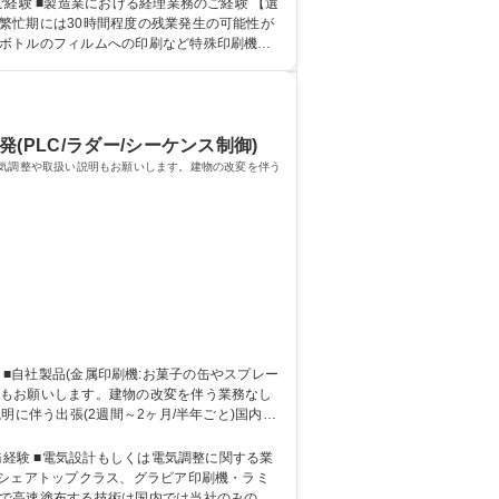
験 【選
繁忙期には30時間程度の残業発生の可能性が
トボトルのフィルムへの印刷など特殊印刷機の
(PLC/ラダー/シーケンス制御)
電気調整や取扱い説明もお願いします。建物の改変を伴う
明もお願いします。建物の改変を伴う業務なし
に伴う出張(2週間～2ヶ月/半年ごと)国内と
をしながら学んでいただきます。徐々にできる
務経験 ■電気設計もしくは電気調整に関する業
膜で高速塗布する技術は国内では当社のみの技