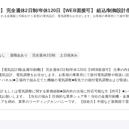
 完全週休2日制/年休120日【WEB面接可】 組込/制御設計/開
用される金属板に印刷を行う装置)の電気設計、電気調整をお任せします。お客様の事業所にて据付
なし
退職金あり
完全週休2日制
土日祝休み
の電気設計、電気調整をお任せします。お客様の事業所にて据付電気調整や取扱い
です。【案件】製品は1人1年に4台ほど作成。【入社後】OJTにて先輩のサポー
種 東広島市【電気設計職(金属印刷機)】 完全週休2日制/年休120日【WEB面接
設計もしくは電気調整に関する業務経験■国内外の出張に対応可能な方【尚可】■シ
金属塗装機は日本国内シェアトップクラス、グラ
アを締め、業界のリーディングカンパニーです。 【技術力】中国など新興国で需
営業同行のこともありで、外国語不要◎ 学歴・資格 学歴：大学院 大学 高専 短大 専修学校 高校 語学