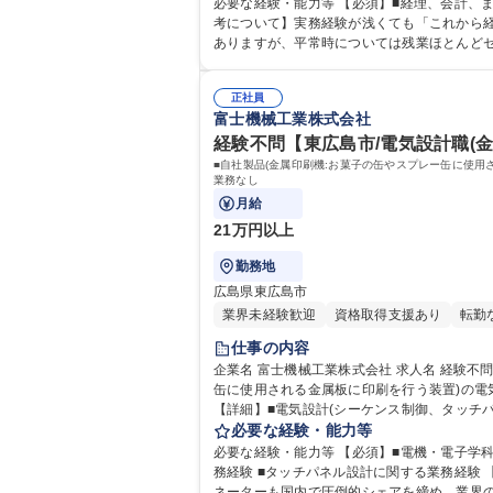
須/他部署やり取り有/年間休日120日
必要な経験・能力等 【必須】■経理、会計、またはそれに準
考について】実務経験が浅くても「これから経
ありますが、平常時については残業ほとんど
総合メーカーです 学歴・資格 学歴
正社員
富士機械工業株式会社
経験不問【東広島市/電気設計職(金属
■自社製品(金属印刷機:お菓子の缶やスプレー缶に使
業務なし
月給
21万円以上
勤務地
広島県東広島市
業界未経験歓迎
資格取得支援あり
転勤
仕事の内容
企業名 富士機械工業株式会社 求人名 経験不問【東広島市/電気設計職(金属印刷機)】電機/電子学科卒の方/年休120日 仕事の内容 ■自社製品(金属印刷機:お菓子の缶やスプレー
缶に使用される金属板に印刷を行う装置)の
【詳細】■電気設計(シーケンス制御、タッチパ
海外の割合は半々、中国・東南アジアが多いで
必要な経験・能力等
ところからおまかせ、1人で1台担当いただけるまでフォローしますのでご安心ください。 募
必要な経験・能力等 【必須】■電機・電子学
20日
務経験 ■タッチパネル設計に関する業務経験 【当社の強み】圧倒的な業界シェア率！当社の金属印刷機・金属塗装機は日本国内シェアトップクラス、グラビア印刷機・ラミ
ネーターも国内で圧倒的シェアを締め、業界