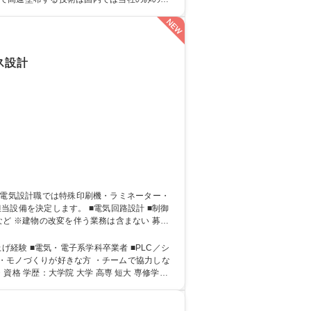
ス設計
ど ※建物の改変を伴う業務は含まない 募集
PLC／シ