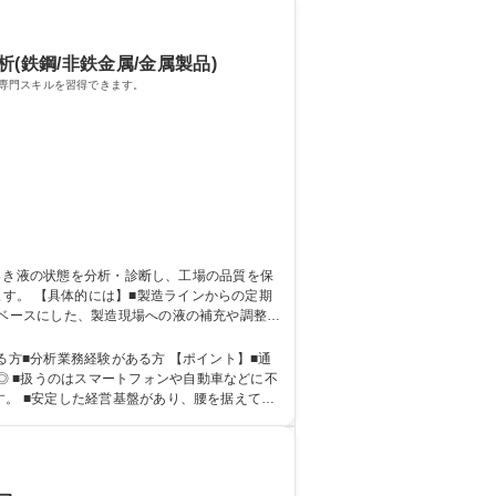
(鉄鋼/非鉄金属/金属製品)
専門スキルを習得できます。
らの定期
をベースにした、製造現場への液の補充や調整に
適なラボ（試験室）でのコツコツとした作業が
経験がある方 【ポイント】■通
 ■扱うのはスマートフォンや自動車などに不
す。 ■安定した経営基盤があり、腰を据えて働
高校 語学力： 資格：第一種運転免許普通自動車