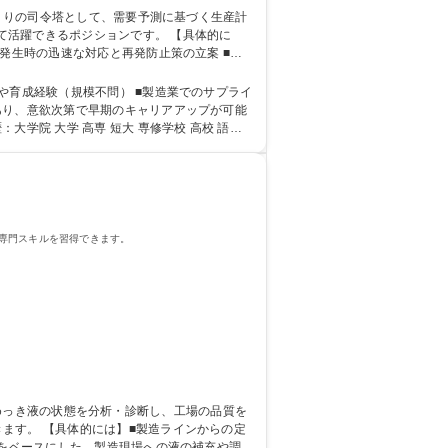
きるポジションです。 【具体的に
発生時の迅速な対応と再発防止策の立案 ■部
反映させることができます。 ※ゆくゆくは、管
無し／安定経営企業◎
や育成経験（規模不問） ■製造業でのサプライ
専門スキルを習得できます。
ンからの定
果をベースにした、製造現場への液の補充や調整