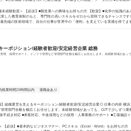
スト、液の寿命を延ばすための改善活動 ※日勤のみ＆残業少なめ。冷暖房完備の
っき液の分析・管理スタッフ】未経験OK/ニッチトップ企業/研修充実
験歓迎＞ 【必須】■製造業への興味をお持ちの方 【歓迎】■化学の知識のある方■分析業務
実した教育体制のもと、専門性の高いスキルをゼロから習得できるチャンスです◎
える最先端の技術領域で、自分の仕事が世界中の「便利」を支えている実感を持てま
ける環境です。転勤もなく、社員定着率も高い職場です。 学歴・資格 学歴：大学院 大学 高専 短大 専修学校 
キーポジション/経験者歓迎/安定経営企業 総務
管理、採用サポート、インフラ管理など管理部門全般を幅広くお任せします。未経験領域があって
均残業時間20時間以内
退職金あり
理部門全般を幅広くお任せします。未経験領域があっても、OJTで少しずつ業務を広げ
保手続き対応 ■来客対応、中途採用などの採用・人事業務のサポート ■工場施設
るスキルを段階的に習得。将来は工場の管理部門を牽引するリーダーへと成長を期
浜/総務職】組織運営を支えるキーポジション/経験者歓迎/安定経営企業◎
 【必須】■基本的なビジネスマナー、PCスキル（Excel・Word）をお持ちの