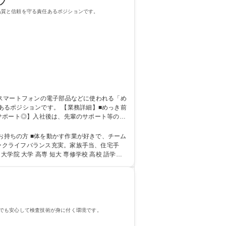
フ
品質と信頼を守る責任あるポジションです。
 【業務詳細】■めっき前
いサポート◎】入社後は、先輩のサポート等のOJ
スキルを持つ優秀な先輩が集まったチーム制
を活かせる◎
好きで、チーム
ワークライフバランス充実。家族手当、住宅手
でも安心して検査技術が身に付く環境です。