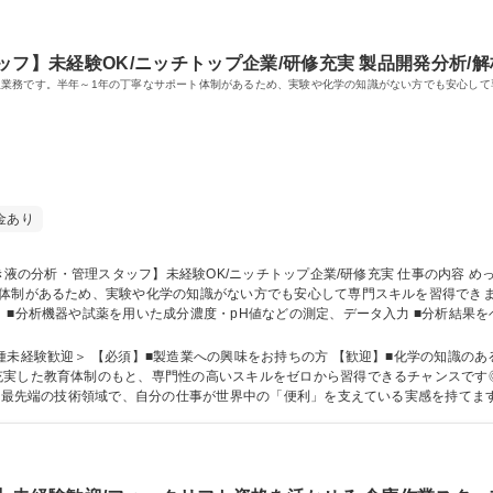
フ】未経験OK/ニッチトップ企業/研修充実 製品開発分析/解析
業務です。半年～1年の丁寧なサポート体制があるため、実験や化学の知識がない方でも安心して
金あり
め、実験や化学の知識がない方でも安心して専門スキルを習得できます。 【具体的には】■製造ラインか
 ■分析機器や試薬を用いた成分濃度・pH値などの測定、データ入力 ■分析結果
ト、液の寿命を延ばすための改善活動 ※日勤のみ＆残業少なめ。冷暖房完備の快
の分析・管理スタッフ】未経験OK/ニッチトップ企業/研修充実
験歓迎＞ 【必須】■製造業への興味をお持ちの方 【歓迎】■化学の知識のある方■分析業務
実した教育体制のもと、専門性の高いスキルをゼロから習得できるチャンスです◎
える最先端の技術領域で、自分の仕事が世界中の「便利」を支えている実感を持てま
ける環境です。転勤もなく、社員定着率も高い職場です。 学歴・資格 学歴：大学院 大学 高専 短大 専修学校 