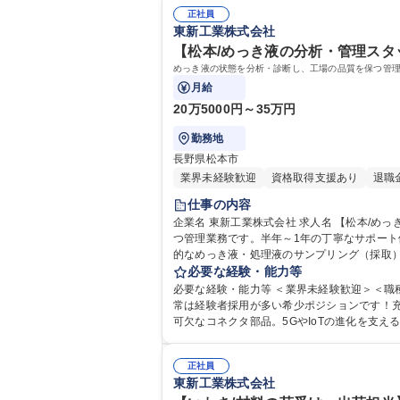
正社員
東新工業株式会社
【松本/めっき液の分析・管理スタッ
めっき液の状態を分析・診断し、工場の品質を保つ管理
月給
20万5000円～35万円
勤務地
長野県松本市
業界未経験歓迎
資格取得支援あり
退職
仕事の内容
企業名 東新工業株式会社 求人名 【松本/めっき液の分析・管理スタッフ】未経験OK/ニッチトップ企業/研修充実 仕事の内容 めっき液の状態を分析・診断し、工場の品質を保
つ管理業務です。半年～1年の丁寧なサポート体制があるた
的なめっき液・処理液のサンプリング（採取）
関する調整連絡 ■新しいめっき液の導入テス
必要な経験・能力等
中心です。 募集職種 【松本/めっき液
必要な経験・能力等 ＜業界未経験歓迎＞＜職種未経
常は経験者採用が多い希少ポジションです！充
可欠なコネクタ部品。5GやIoTの進化を支
正社員
東新工業株式会社