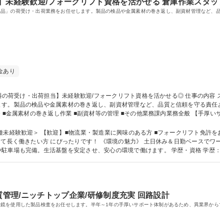
】未経験歓迎/フォークリフト資格を活かせる 倉庫作業スタッ
工品」の荷受け・出荷業務をお任せします。製品の検品や金属素材の巻き返し、副資材管理など、
金あり
品の検品や金属素材の巻き返し、副資材管理など、品質と信頼を守る責任あるポジションです。
 ■金属素材の巻き返し作業 ■副資材等の管理 ■その他業務課内業務全般 【手厚
い（半年～1年）！未経験入社の社員が多いため、質問しやすい風土です。確かな
で、連携を取りながら業務を行っています。 募集職種 【いわき/材料の荷受け・出荷担当】未経験歓迎/フォークリフト資格
＞ 【歓迎】■物流業・製造業に興味のある方 ■フォークリフト免許をお持ちの方 ■体を動かす作業が
して長く働きたい方 にぴったりです！ 《環境の魅力》 土日休み＆日勤ベースで
定させ、安心の環境で働けます。 学歴・資格 学歴：大学院 大学 高専 短大 専修学校 高校 語学
質管理/ニッチトップ企業/研修制度充実 回路設計
鏡を使用した製品検査をお任せします。半年～1年の手厚いサポート体制があるため、異業界から