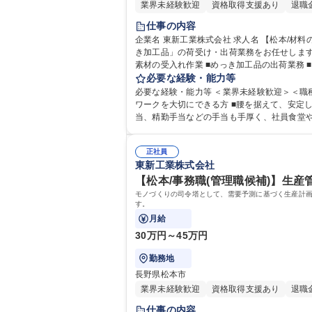
業界未経験歓迎
資格取得支援あり
退職
仕事の内容
企業名 東新工業株式会社 求人名 【松本/材料の荷受け・出荷担当】未経験歓迎/フォークリフト資格を活かせる◎ 仕事の内容 スマートフォンの電子部品などに使われる「めっ
き加工品」の荷受け・出荷業務をお任せします。製品
素材の受入れ作業 ■めっき加工品の出荷業務 
業務からスタートしますのでご安心ください
必要な経験・能力等
連携を
必要な経験・能力等 ＜業界未経験歓迎＞＜職種未経験歓迎
ワークを大切にできる方 ■腰を据えて、安定
当、精勤手当などの手当も手厚く、社員食堂や駐車場も完備。生活基盤を安
力： 資格：第一種運転免許普通自動車
正社員
東新工業株式会社
【松本/事務職(管理職候補)】生産
モノづくりの司令塔として、需要予測に基づく生産計
す。
月給
30万円～45万円
勤務地
長野県松本市
業界未経験歓迎
資格取得支援あり
退職
仕事の内容