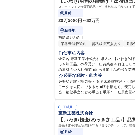
【いわき/材料の荷受け・出荷担当
スマートフォンの電子部品などに使われる「めっき加
月給
20万5000円～32万円
勤務地
福島県いわき市
業界未経験歓迎
資格取得支援あり
退職
仕事の内容
企業名 東新工業株式会社 求人名 【いわき/材料の荷受け・出荷担当】未経験歓迎/フォークリフト資格を活かせる◎ 仕事の内容 スマートフォンの電子部品などに使われる「め
っき加工品」の荷受け・出荷業務をお任せします。製
の素材の受入れ作業 ■めっき加工品の出荷業務
T業務からスタートしますのでご安心くださ
必要な経験・能力等
必要な経験・能力等 ＜業界未経験歓迎＞＜職種未経験歓迎
ワークを大切にできる方 ■腰を据えて、安定
当、精勤手当などの手当も手厚く、社員食堂や駐車場も完備。生活基盤を安
力： 資格：第一種運転免許普通自動車
正社員
東新工業株式会社
【いわき/検査(めっき加工品)】品
最先端電子部品の品質を守る「最後の砦」として、顕微
月給