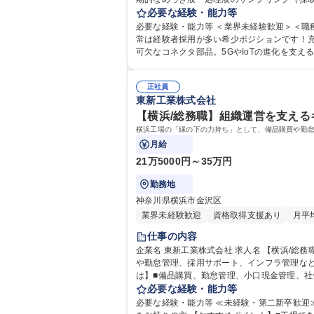
に関する調整連絡 ■新しいめっき液の導入テ
必要な経験・能力等
が中心です。 募集職種 【いわき/め
必要な経験・能力等 ＜業界未経験歓迎＞＜職種未経
常は経験者採用が多い希少ポジションです！充
可欠なコネクタ部品。5GやIoTの進化を支
正社員
東新工業株式会社
【横浜/総務職】組織運営を支える
横浜工場の「縁の下の力持ち」として、備品購買や勤怠
月給
21万5000円～35万円
勤務地
神奈川県横浜市金沢区
業界未経験歓迎
資格取得支援あり
月平
仕事の内容
企業名 東新工業株式会社 求人名 【横浜/総務職】組織運営を支えるキーポジション/経験者歓迎/安定経営企業◎ 仕事の内容 横浜工場の「縁の下の力持ち」として、備品購買
や勤怠管理、採用サポート、インフラ管理など管
は】■備品購買、勤怠管理、小口現金管理、社
保守 ※総務・人事・施設管理と多岐にわた
必要な経験・能力等
円滑に進めます。 募集職種 【横
必要な経験・能力等 ≪未経験・第二新卒歓迎≫