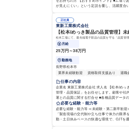
をお持ちの方 【おすすめポイント】■工場でありながら横浜エリアという通勤・生活の利便性が高い立地。地域に根ざして長期的にキャリアを築けます。■「管理部門は成果
が見えにくい」という定説を覆し、活躍度合
正社員
東新工業株式会社
【松本/めっき製品の品質管理】未
松本工場にて、最先端電子部品の品質を守る「品質管理
月給
25万円～38万円
勤務地
長野県松本市
業界未経験歓迎
資格取得支援あり
退職
仕事の内容
企業名 東新工業株式会社 求人名 【松本/めっき製品の品質管理】未経験歓迎/ニッチトップ企業/研修制度充実 仕事の内容 松本工場にて、最先端電子部品の品質を守る「品質
管理・品質保証」をお任せします。顧客や社内との打ち合
署との品質に関する打合せ ■各種品質データ
まずは先輩のアシスタントからスタート。半
必要な経験・能力等
募集職種 【松本/めっき製品の品質管理】未経
必要な経験・能力等 ≪未経験・第二新卒歓迎≫ 【必須】
「製造現場の交代制や立ち仕事で体力の限界
勤・土日休みベースの快適な環境で、OJTを