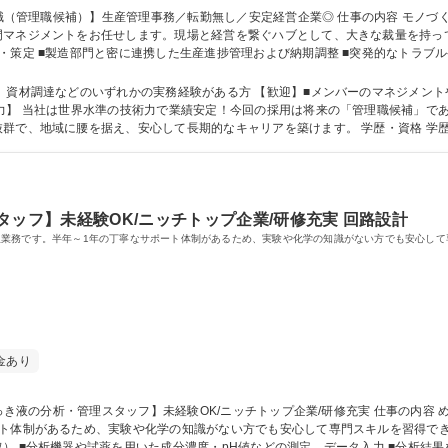
ネジメントをお任せします。現場と経営を繋ぐハブとして、大きな裁量を持って活躍で
・策定 ■製造部門と密に連携した生産進捗管理および納期調整 ■突発的なトラブル
のマネジメント業務 など ※経営陣との距離が近く、現場の声を直接事業運営に
理職として組織を牽引していただくことを期待します。 募集職種 【松本/事務職（管理職候補）】生産管理事務／転勤
、資材調達などのいずれかの実務経験がある方 【歓迎】■メンバーのマネジメント
して長期的なキャリアを築けます。 学歴・資格 学歴：大学院 大学 高専 短大 専修学校 高校 語学
タッフ】未経験OK/ニッチトップ企業/研修充実 回路設計
業務です。半年～1年の丁寧なサポート体制があるため、実験や化学の知識がない方でも安心して
金あり
るため、実験や化学の知識がない方でも安心して専門スキルを習得できます。 【具体的には】■製造ライ
） ■分析機器や試薬を用いた成分濃度・pH値などの測定、データ入力 ■分析結