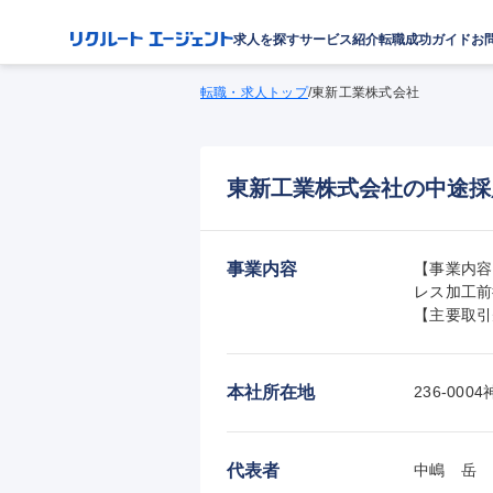
求人を探す
サービス紹介
転職成功ガイド
お
転職・求人トップ
/
東新工業株式会社
東新工業株式会社の中途採
事業内容
【事業内容
レス加工前
【主要取引
本社所在地
236-0
代表者
中嶋　岳