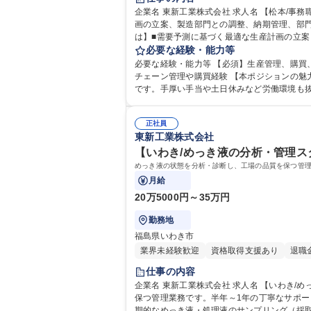
企業名 東新工業株式会社 求人名 【松本/事務職（管理職候補）】生産管理事務／転勤無し／安定経営企業◎ 仕事の内容 モノづくりの司令塔として、需要予測に基づく生産計
画の立案、製造部門との調整、納期管理、部門マ
は】■需要予測に基づく最適な生産計画の立案
門メンバーの指導、育成、目標設定、評価など
必要な経験・能力等
必要な経験・能力等 【必須】生産管理、購買
チェーン管理や購買経験 【本ポジションの魅力】 当社は世界水準の技術力で業績安定！今回の採用は将来の「管理職候補」であり、意欲次第で早期のキャリアアップが可能
です。手厚い手当や土日休みなど労働環境も抜群で、地域に腰を据え、安心
力： 資格：
正社員
東新工業株式会社
【いわき/めっき液の分析・管理ス
めっき液の状態を分析・診断し、工場の品質を保つ管理
月給
20万5000円～35万円
勤務地
福島県いわき市
業界未経験歓迎
資格取得支援あり
退職
仕事の内容
企業名 東新工業株式会社 求人名 【いわき/めっき液の分析・管理スタッフ】未経験OK/ニッチトップ企業/研修充実 仕事の内容 めっき液の状態を分析・診断し、工場の品質を
保つ管理業務です。半年～1年の丁寧なサポート体制があ
期的なめっき液・処理液のサンプリング（採取