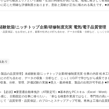
いに応じた明確な評価制度があります。意欲と貢献が正当に報われる風土です。■
第一に考える体制も整備。ライフイベントの変化にも柔軟に対応可能です。 学歴・資格 学歴：大学院 大学 高
経験歓迎/ニッチトップ企業/研修制度充実 電気/電子品質管理
・品質保証」をお任せします。顧客や社内との打ち合わせ、データの収集・分析など、じっくりO
金あり
わせ、データの収集・分析など、じっくりOJTで学びながら成長できる環境です。 【具体的には】
の収集、分析、管理、評価試験の実施 ■受入・最終検査、製品の出荷許可手続き ■
年～1年かけてじっくり業務の流れを学ぶ研修制度があるため、未経験からでも専
験歓迎/ニッチトップ企業/研修制度充実
■要普通自動車免許（AT限定可）■基本的なPCスキル（Excel・Word）をお持ちの方 【本ポジ
を感じ、日勤固定の仕事に移りたい」「単なる検査作業員ではなく、専門性の高い
通じて「品質管理・品質保証」のプロへとステップアップ可能。将来は工場の品質
で長期的なキャリアと生活の安定を両立できます。 学歴・資格 学歴：大学院 大学 高専 短大 専修学校 高校 語学力