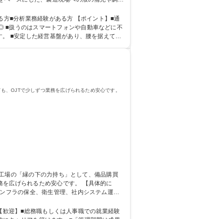
快適なラボ（試験室）でのコツコツとした作業
経験がある方 【ポイント】■通
 ■扱うのはスマートフォンや自動車などに不
す。 ■安定した経営基盤があり、腰を据えて働
高校 語学力： 資格：第一種運転免許普通自動車
も、OJTで少しずつ業務を広げられるため安心です。
られるため安心です。 【具体的に
インフラの保全、衛生管理、社内システム運用
待します。できる限り業務をチームで分担し、
方 【歓迎】■総務職もしくは人事職での就業経験