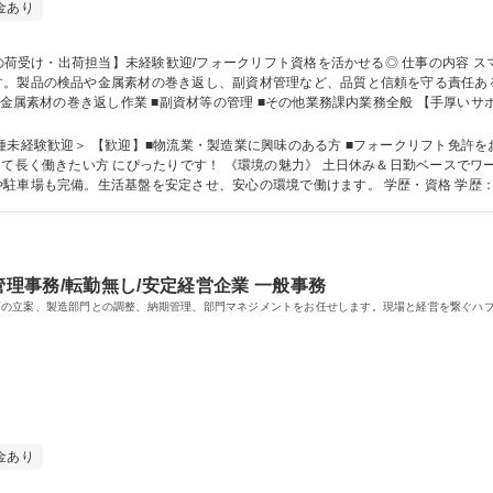
金あり
の検品や金属素材の巻き返し、副資材管理など、品質と信頼を守る責任あるポジションです。 【
■金属素材の巻き返し作業 ■副資材等の管理 ■その他業務課内業務全般 【手厚いサ
（半年～1年）！未経験入社の社員が多いため、質問しやすい風土です。確かなス
取りながら業務を行っています。 募集職種 【松本/材料の荷受け・出荷担当】未経験歓迎/フォークリフト資格を活かせ
＞ 【歓迎】■物流業・製造業に興味のある方 ■フォークリフト免許をお持ちの方 ■体を動かす作業が
して長く働きたい方 にぴったりです！ 《環境の魅力》 土日休み＆日勤ベースで
定させ、安心の環境で働けます。 学歴・資格 学歴：大学院 大学 高専 短大 専修学校 高校 語学
管理事務/転勤無し/安定経営企業 一般事務
画の立案、製造部門との調整、納期管理、部門マネジメントをお任せします。現場と経営を繋ぐハ
金あり