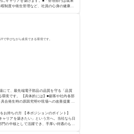
休暇制度や衛生管理など、社員の心身の健康を
専 短大 専修学校 高校 語学力： 資格：
JTで学びながら成長できる環境です。
■顧客や社内各部
不具合発生時の原因究明や現場への改善提案 ※
門性の高い品質管理のスキルを習得できます。
ションのポイント】
キャリアを築きたい」という方へ。当社なら日
部門の中核として活躍でき、手厚い待遇のもと
： 資格：第一種運転免許普通自動車