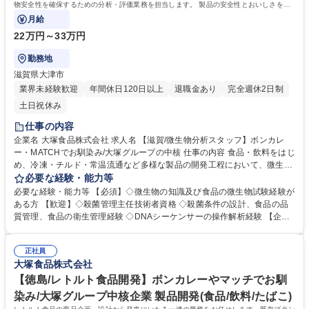
物安全性を確保するための分析・評価業務を担当します。 製品の安全性とおいしさを両
立させる「最後の砦」として、科学的根拠
月給
22万円～33万円
勤務地
滋賀県大津市
業界未経験歓迎
年間休日120日以上
退職金あり
完全週休2日制
土日祝休み
仕事の内容
企業名 大塚食品株式会社 求人名 【滋賀/微生物分析スタッフ】ボンカレ
ー・MATCHでお馴染み/大塚グループの中核 仕事の内容 食品・飲料をはじ
め、冷凍・チルド・常温流通など多様な製品の開発工程において、微生物
安全性を確保するための分析・評価業務を担当します。 製品の安全性とお
必要な経験・能力等
いしさを両立させる「最後の砦」として、科学的根拠 に基づく判断でブラ
必要な経験・能力等 【必須】◇微生物の知識及び食品の微生物試験経験が
ンド価値を守るポジションです。 【お任せする業務】 ■原料の安全性評
ある方 【歓迎】◇殺菌管理主任技術者資格 ◇殺菌条件の設計、食品の品
価、開発品の殺菌条件検討、保存性確認 ■製品特性に応じた危害微生物の
質管理、食品の衛生管理経験 ◇DNAシーケンサーの操作解析経験 【企業
同定・評価 ■品質（おいしさ）を損なわない最適な殺菌条件の設計 ■生産
の魅力】 大塚グループの中核企業として、ボンカレー、ジャワティ、マッ
工場での危害評価、衛生管理サポート 募集職種 【滋賀/微生物分析スタッ
チ、クリスタルガイザーなど数々のヒット商品を生み出す老舗企業です。
フ】ボンカレー・MATCHでお馴染み/大塚グループの中核
正社員
既存商品にとらわれず、独自性を重視した開発力は大塚グループの伝統的
大塚食品株式会社
なパイオニア精神によるものです。 学歴・資格 学歴：大学院 大学 語学
力： 資格：
【徳島/レトルト食品開発】ボンカレーやマッチでお馴
染み/大塚グループ中核企業 製品開発(食品/飲料/たばこ)