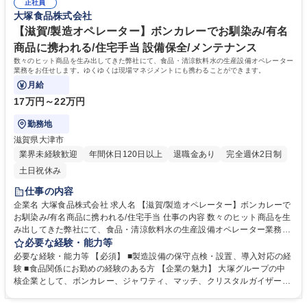
料 募集職種 【釧路/飲料製造スタッフ】大塚G中核/オロナミンC・マッチ
正社員
×技術」のスキルを磨ける環境。大塚グループの安定基盤と年間休日125
大塚食品株式会社
でお馴染み/家賃補助
日という働きやすさも魅力です。自分が関わった製品を日常で目にする達
成感と、ものづくりの本質に向き合えるやりがいを実感できます。 学歴・
【滋賀/製造オペレーター】ボンカレーでお馴染み/有名
資格 学歴：大学院 大学 高専 専修学校 高校 語学力： 資格：フォークリフ
商品に携われる/住宅手当 設備保全/メンテナンス
ト運転者 第一種運転免許普通自動車
数々のヒット商品を生み出してきた弊社にて、食品・清涼飲料水の生産設備オペレーター
業務をお任せします。ゆくゆくは現場マネジメントにも携わることができます。
月給
17万円～22万円
勤務地
滋賀県大津市
業界未経験歓迎
年間休日120日以上
退職金あり
完全週休2日制
土日祝休み
仕事の内容
企業名 大塚食品株式会社 求人名 【滋賀/製造オペレーター】ボンカレーで
お馴染み/有名商品に携われる/住宅手当 仕事の内容 数々のヒット商品を生
み出してきた弊社にて、食品・清涼飲料水の生産設備オペレーター業務を
お任せします。ゆくゆくは現場マネジメントにも携わることができます。
必要な経験・能力等
【お任せする業務】 ■製造機械の操作 ■製造ラインにおける管理業務 ■製
必要な経験・能力等 【必須】 ■製造設備の保守点検・設置、導入対応の経
造設備導入 ■製造設備の保守・点検 （就業内容変更の範囲：弊社の定める
験 ■食品関係にお勤めの経験のある方 【企業の魅力】 大塚グループの中
範囲内） 募集職種 【滋賀/製造オペレーター】ボンカレーでお馴染み/有名
核企業として、ボンカレー、ジャワティ、マッチ、クリスタルガイザーな
商品に携われる/住宅手当
ど数々のヒット商品を生み出す老舗企業です。既存商品にとらわれず、独
自性を重視した開発を今後も継続していきます。 自らが製造に携わった商