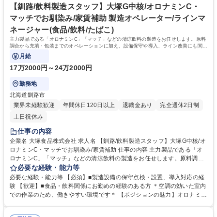
み/大塚グループの中核
ただきながら、いずれはチームのリーダーとして牽引いただける方を募集
【釧路/飲料製造スタッフ】大塚G中核/オロナミンC・
します！ 学歴・資格 学歴：大学院 大学 語学力： 資格：
マッチでお馴染み/家賃補助 製造オペレーター/ラインマ
ネージャー(食品/飲料/たばこ)
主力製品である「オロナミンC」「マッチ」などの清涼飲料の製造をお任せします。原料
調合から充填・包装までのオペレーションに加え、設備保守や導入、ライン改善にも関与
でき、単なる作業にとどまらない“考える
月給
17万2000円～24万2000円
勤務地
北海道釧路市
業界未経験歓迎
年間休日120日以上
退職金あり
完全週休2日制
土日祝休み
仕事の内容
企業名 大塚食品株式会社 求人名 【釧路/飲料製造スタッフ】大塚G中核/オ
ロナミンC・マッチでお馴染み/家賃補助 仕事の内容 主力製品である「オ
ロナミンC」「マッチ」などの清涼飲料の製造をお任せします。原料調合
から充填・包装までのオペレーションに加え、設備保守や導入、ライン改
必要な経験・能力等
善にも関与でき、単なる作業にとどまらない“考える 製造”に携わることが
必要な経験・能力等 【必須】■製造設備の保守点検・設置、導入対応の経
できます。 【業務内容】■原料の運搬・秤量・混合、製品の充填・包装・
験 【歓迎】■食品・飲料関係にお勤めの経験のある方 ＊空調の効いた室内
検品業務 ■製造機械の操作およびライン管理業務 ■製造設備の保守・点検
での作業のため、働きやすい環境です＊ 【ポジションの魅力】オロナミン
■新規設備の導入・立上げ対応 ※将来的には工程改善・生産性向上の推進
Cやマッチなど、誰もが知る製品の製造に直接携われる仕事です。単なる
も期待しています 【取り扱い商材】オロナミンＣ、炭酸飲料マッチ等の飲
オペレーションに留まらず、設備導入や改善にも関与できるため、「現場