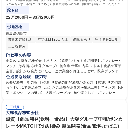
レトルト食品の商品企画、設計から発売にいたる一連の業務をお任せします。既存ブラン
ドのみならず、市場ニーズに応じた新領域分野への進出、挑戦にも関わっていただくこと
ができます。
月給
22万2000円～33万2000円
勤務地
徳島県徳島市
業界未経験歓迎
年間休日120日以上
退職金あり
完全週休2日制
土日祝休み
仕事の内容
企業名 大塚食品株式会社 求人名 【徳島/レトルト食品開発】ボンカレーや
マッチでお馴染み/大塚グループ中核企業 仕事の内容 レトルト食品の商品
企画、設計から発売にいたる一連の業務をお任せします。既存ブランドの
みならず、市場ニーズに応じた新領域分野への進出、挑戦にも関わってい
必要な経験・能力等
ただくことができます。 【お任せする業務】 ■新規食品・飲料の商品企画
必要な経験・能力等 【必須】■食品の開発経験がある方 【歓迎】■大小関
立案 ■マーケティング ■製品設計及び小スケール試作 ■製造方法・製造委
わらず0→1で製品を立ち上げたご経験がある方 ■創意工夫してきた方 【企
託先検討 ■生産スケールにおけるテスト計画・実施等 【商材】「ボンカレ
業・ポジションの魅力】 大塚グループの中核企業として、ボンカレー、ジ
ー」を代表とするレトルトパウチ製品の開発 （就業内容変更の範囲：弊社
ャワティ、マッチ、クリスタルガイザーなど数々のヒット商品を生み出す
の定める範囲内） 募集職種 【徳島/レトルト食品開発】ボンカレーやマッ
老舗企業です。既存商品にとらわれず、独自性を重視した開発を今後も継
チでお馴染み/大塚グループ中核企業
正社員
続していきます。 将来的にはチームのリーダーとしてレトルト開発室を引
大塚食品株式会社
っ張ってくださることを期待しています。 学歴・資格 学歴：大学院 大学
語学力： 資格：
滋賀【商品開発(飲料・食品)】大塚グループ中核/ボンカ
レーやMATCHでお馴染み 製品開発(食品/飲料/たばこ)