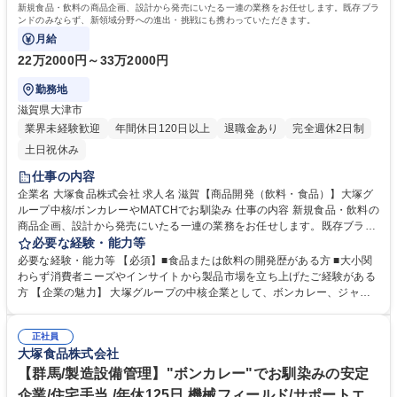
新規食品・飲料の商品企画、設計から発売にいたる一連の業務をお任せします。既存ブラ
ンドのみならず、新領域分野への進出・挑戦にも携わっていただきます。
月給
22万2000円～33万2000円
勤務地
滋賀県大津市
業界未経験歓迎
年間休日120日以上
退職金あり
完全週休2日制
土日祝休み
仕事の内容
企業名 大塚食品株式会社 求人名 滋賀【商品開発（飲料・食品）】大塚グ
ループ中核/ボンカレーやMATCHでお馴染み 仕事の内容 新規食品・飲料の
商品企画、設計から発売にいたる一連の業務をお任せします。既存ブラン
ドのみならず、新領域分野への進出・挑戦にも携わっていただきます。
必要な経験・能力等
【お任せする業務】 ■新規食品・飲料の商品企画立案 ■マーケティング ■
必要な経験・能力等 【必須】■食品または飲料の開発歴がある方 ■大小関
製品設計及び小スケール試作 ■製造方法・製造委託先検討 ■生産スケール
わらず消費者ニーズやインサイトから製品市場を立ち上げたご経験がある
におけるテスト計画・実施等 【商材】消費者向け製品メイン/製品形態な
方 【企業の魅力】 大塚グループの中核企業として、ボンカレー、ジャワ
どカテゴリーは問いません。 （就業内容変更の範囲：弊社の定める範囲
ティ、マッチ、クリスタルガイザーなど数々のヒット商品を生み出す老舗
内） 募集職種 滋賀【商品開発（飲料・食品）】大塚グループ中核/ボンカ
企業です。既存商品にとらわれず、独自性を重視した開発を今後も継続し
レーやMATCHでお馴染み
正社員
ていきます。 将来的には製品開発室のリーダー候補として、牽引いただく
大塚食品株式会社
ことを期待しています。 学歴・資格 学歴：大学院 大学 語学力： 資格：
【群馬/製造設備管理】"ボンカレー"でお馴染みの安定
企業/住宅手当 /年休125日 機械フィールド/サポートエ