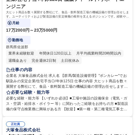
ンジニア
大ヒット商品を数々展開する弊社にて、食品・飲料製造工場の機械設備の管理お任せしま
す。ユーティリティおよび製造設備の安定稼働の根幹を支えるポジションです。経験や習
熟度に合わせて段階的にお任せします。
月給
17万2000円～23万5000円
勤務地
群馬県佐波郡
業界未経験歓迎
年間休日120日以上
月平均残業時間20時間以内
退職金あり
完全週休2日制
土日祝休み
仕事の内容
企業名 大塚食品株式会社 求人名 【群馬/製造設備管理】"ボンカレー"でお
馴染みの安定企業/住宅手当◎/年休125日 仕事の内容 大ヒット商品を数々
展開する弊社にて、食品・飲料製造工場の機械設備の管理お任せします。
ユーティリティおよび製造設備の安定稼働の根幹を支えるポジションで
必要な経験・能力等
す。経験や習熟度に合わせて段階的にお任せします。 【お任せする業務の
必要な経験・能力等 【いずれか必須】■工場や施設の設備保全（電気・ガ
詳細】■ユーティリティ設備の点検・メンテナンスおよびトラブル時の一
ス・空調・給排水・ボイラー 等）に関わったご経験をお持ちの方 ■製造設
次対応 ■調合・加熱・包装などの製造設備の定期点検や簡易修理 ■設備ト
備の保守点検業務に興味がある方 【歓迎】■第一種・第二種電気工事士を
ラブルの原因特定と改善対応 ■新規設備導入における工事立ち会い ■協力
お持ちの方 ■食品関係にお勤めの経験がある方 【魅力】 ■チャレンジ精神
会社との調整、試運転・稼働立ち上げサポート ■省エネ・コスト削減に向
ある企業で新たな業務に挑戦可能です ■ボンカレーシリーズをはじめ炭酸
けたエネルギー改善活動および工場内の産業廃棄物管理（分別・処理フロ
正社員
飲料マッチ等、顧客・消費者の方になじみのある商品を扱っています 学
大塚食品株式会社
ー整備） 募集職種 【群馬/製造設備管理】"ボンカレー"でお馴染みの安定
歴・資格 学歴：大学院 大学 高専 専修学校 高校 語学力： 資格：