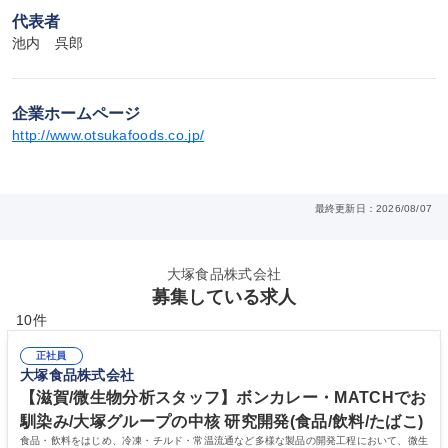
代表者
池内　呉郎
企業ホームページ
http://www.otsukafoods.co.jp/
最終更新日：2026/08/07
大塚食品株式会社
募集している求人
10件
正社員
大塚食品株式会社
【滋賀/微生物分析スタッフ】ボンカレー・MATCHでお
馴染み/大塚グループの中核 研究開発(食品/飲料/たばこ)
食品・飲料をはじめ、冷凍・チルド・常温流通など多様な製品の開発工程において、微生