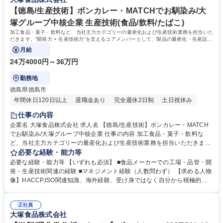
力。現場起点で改善提案を行いながら、チームを率いるリーダーとして成
長できます。品質管理として“変えられる環境”を求める方にとって大きな
【徳島/生産技術】ボンカレー・MATCHでお馴染み/大
裁量とやりがいがあります。 学歴・資格 学歴：大学院 大学 語学力： 資
塚グループ中核企業 生産技術(食品/飲料/たばこ)
格：第一種運転免許普通自動車
加工食品・菓子・飲料など、当社主力カテゴリーの量産化および生産技術業務を担当いた
だきます。“開発力 × 生産技術力”を支えるコアメンバーとして、製品の量産化・生産設
計・品質改善に携われます。
月給
24万4000円～36万円
勤務地
徳島県徳島市
年間休日120日以上
退職金あり
完全週休2日制
土日祝休み
仕事の内容
企業名 大塚食品株式会社 求人名 【徳島/生産技術】ボンカレー・MATCH
でお馴染み/大塚グループ中核企業 仕事の内容 加工食品・菓子・飲料な
ど、当社主力カテゴリーの量産化および生産技術業務を担当いただきま
す。“開発力 × 生産技術力”を支えるコアメンバーとして、製品の量産化・
必要な経験・能力等
生産設計・品質改善に携われます。 【業務内容】■加工食品・菓子類・飲
必要な経験・能力等 【いずれも必須】 ■食品メーカーでの工場・品管・開
料等の 新製品量産化立上げ／生産設計、新ライン設計 ■自社工場および製
発・生産技術関連の経験 ■マネジメント経験（人数問わず） 【求める人物
造委託先の 生産ラインにおける品質改善・コスト改善 ■レトルト食品・菓
像】HACCP,ISO関連知識、海外経験、受け身ではなく自分から積極的に
子・飲料等の 委託製品管理、生産拠点企画 ■品質保証、生産部、研究開発
発信できる、活力のある方を求めます。 【企業の魅力】大塚グループの中
との連携による改善推進 ※製品ラインは多様で、食品メーカーとして幅広
核企業として、ボンカレー、ジャワティ、マッチ、クリスタルガイザーな
い経験を積むことができます。 募集職種 【徳島/生産技術】ボンカレー・
正社員
ど数々のヒット商品を生み出す老舗企業です。既存商品にとらわれず、独
大塚食品株式会社
MATCHでお馴染み/大塚グループ中核企業
自性を重視した開発力は大塚グループの伝統的なパイオニア精神によるも