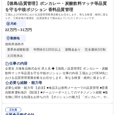
深めながら、事業成長に直接貢献できる環境で、腰を据えてなキャリアを
【徳島/品質管理】ボンカレー・炭酸飲料マッチ等品質
形成しませんか。 学歴・資格 学歴：大学院 大学 語学力： 資格：日商簿記
を守る中核ポジション 香料品質管理
検定2級 日商簿記検定1級
工場およびOEM先における品質管理業務全般をお任せします。単なる検査・維持に留ま
らず、工程全体の最適化・品質改善まで踏み込んでいただくポジションです。
月給
22万円～31万円
勤務地
徳島県徳島市
業界未経験歓迎
年間休日120日以上
退職金あり
完全週休2日制
土日祝休み
仕事の内容
企業名 大塚食品株式会社 求人名 ◆【徳島／品質管理】ボンカレー・炭酸
飲料マッチ等品質を守る中核ポジション 仕事の内容 工場およびOEM先に
おける品質管理業務全般をお任せします。単なる検査・維持に留まらず、
工程全体の最適化・品質改善まで踏み込んでいただくポジションです。
必要な経験・能力等
【業務内容】■自社工場およびOEM先の工程管理・品質管理 ■製品品質の
必要な経験・能力等 【必須】■食品又は飲料メーカーでの品質管理 ■普通
維持・向上に向けた改善活動の企画・推進 ■既存製品（ボンカレー、MAT
自動車運転免許 【歓迎】■チームリーダーとしてのマネジメント経験 ■微
CH等）および新製品の品質設計・管理 ■トラブル発生時の原因分析・再
生物に関する知識をお持ちの方 【ポジションの魅力】「ボンカレー」や
発防止策の立案 ■チームメンバーのマネジメント・指導 【取り扱い商材】
「MATCH」など誰もが知る商品の品質を守るだけでなく、OEM先を含め
ボンカレー、MATCH、マンナンヒカリ等の食品・飲料製品 募集職種 ◆
た工程管理や改善まで踏み込めるポジションです。既存のロングセラーと
【徳島／品質管理】ボンカレー・炭酸飲料マッチ等品質を守る中核ポジシ
正社員
新規製品の双方に携わり、品質の枠を超えた“価値創造”に関われる点が魅
大塚食品株式会社
ョン