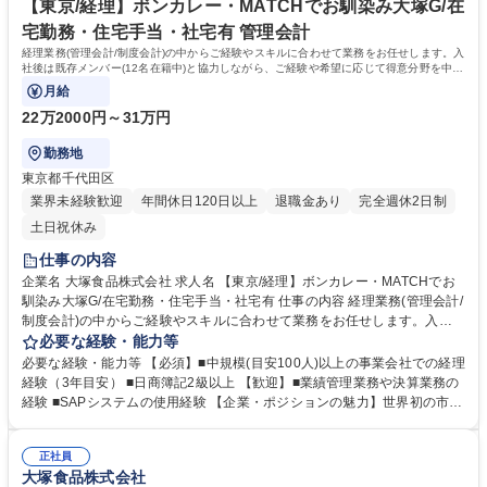
企業/住宅手当◎/年休125日
【東京/経理】ボンカレー・MATCHでお馴染み大塚G/在
宅勤務・住宅手当・社宅有 管理会計
経理業務(管理会計/制度会計)の中からご経験やスキルに合わせて業務をお任せします。入
社後は既存メンバー(12名在籍中)と協力しながら、ご経験や希望に応じて得意分野を中心
に業務を進めていただきます。
月給
22万2000円～31万円
勤務地
東京都千代田区
業界未経験歓迎
年間休日120日以上
退職金あり
完全週休2日制
土日祝休み
仕事の内容
企業名 大塚食品株式会社 求人名 【東京/経理】ボンカレー・MATCHでお
馴染み大塚G/在宅勤務・住宅手当・社宅有 仕事の内容 経理業務(管理会計/
制度会計)の中からご経験やスキルに合わせて業務をお任せします。入社
後は既存メンバー(12名在籍中)と協力しながら、ご経験や希望に応じて得
必要な経験・能力等
意分野を中心に業務を進めていただきます。 【制度会計】■月次・四半
必要な経験・能力等 【必須】■中規模(目安100人)以上の事業会社での経理
期・年次決算業務 ■原価計算業務 ■税務関連業務 ■経費精算業務 ■販売関
経験（3年目安） ■日商簿記2級以上 【歓迎】■業績管理業務や決算業務の
連業務 ■債権債務管理 ■在庫管理■固定資産管理 等 【管理会計】■業績・
経験 ■SAPシステムの使用経験 【企業・ポジションの魅力】世界初の市販
原価分析 ■月次・年次業績予測 ■年間予算編成・予実管理 【その他】■業
用レトルト食品「ボンカレー」を生み出し、現在もMATCH、マンナンヒ
務効率化・業務改善の推進 ■DX活用を含む経理業務改革 募集職種 【東京/
カリ、クリスタルガイザーなど数々のロングセラーブランドを展開する大
経理】ボンカレー・MATCHでお馴染み大塚G/在宅勤務・住宅手当・社宅
正社員
塚食品。創業以来受け継がれる「挑戦する文化」のもと、制度会計だけで
大塚食品株式会社
有
なく管理会計や業務改革・DX推進にも携われます。経理として専門性を