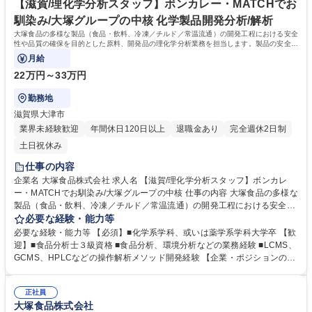
【滋賀/理化学分析スタッフ】ボンカレー・MATCHでお
のです。 学歴・資格 学歴：大学院 大学 語学力： 資格：
馴染み/大塚グループの中核 化学製品開発分析/解析
大塚食品の多様な製品（食品・飲料、冷凍／チルド／常温流通）の開発工程における安全
性や品質の確保を目的とした原料、開発品の理化学分析業務を担当します。製品の安全性
と品質を両立させる「最後の砦」として、
月給
22万円～33万円
勤務地
滋賀県大津市
業界未経験歓迎
年間休日120日以上
退職金あり
完全週休2日制
土日祝休み
仕事の内容
企業名 大塚食品株式会社 求人名 【滋賀/理化学分析スタッフ】ボンカレ
ー・MATCHでお馴染み/大塚グループの中核 仕事の内容 大塚食品の多様な
製品（食品・飲料、冷凍／チルド／常温流通）の開発工程における安全性
や品質の確保を目的とした原料、開発品の理化学分析業務を担当します。
必要な経験・能力等
製品の安全性と品質を両立させる「最後の砦」として、 科学的根拠に基づ
必要な経験・能力等 【必須】■化学系学科、或いは薬学系学科大学卒 【歓
く判断でブランド価値を守るポジションです。 【お任せする業務】■栄養
迎】■食品分析士３級資格 ■食品分析、環境分析などの業務経験 ■LCMS、
成分分析（３大栄養素、食物繊維、ビタミン、ミネラルなど）■機能性成
GCMS、HPLCなどの操作解析メソッド開発経験 【企業・ポジションの魅
分分析（アミノ酸、有機酸、ポリフェノールなど）■有害物質分析（残留
力】大塚グループの中核企業として、ボンカレー、ジャワティ、マッチ、
農薬、重金属、カビ毒、PFASなど）■異物分析（異臭成分、異物成分な
クリスタルガイザーなど数々のヒット商品を生み出す老舗企業です。既存
ど） ■その他理化学分析（メタボロミクス、香気成分、味覚センサーな
正社員
商品にとらわれず、独自性を重視した開発力は大塚グループの伝統的なパ
大塚食品株式会社
ど） 募集職種 【滋賀/理化学分析スタッフ】ボンカレー・MATCHでお馴染
イオニア精神によるものです。 講習会・OJTにて業務をキャッチアップい