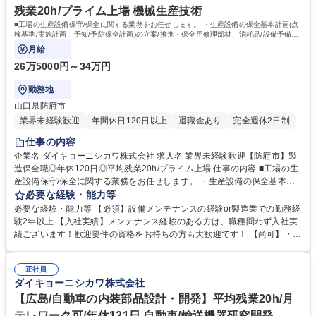
資格 学歴：大学院 大学 高専 短大 専修学校 高校 語学力： 資格：第二種電
残業20h/プライム上場 機械生産技術
気工事士 第一種電気工事士
■工場の生産設備保守/保全に関する業務をお任せします。 ・生産設備の保全基本計画(点
検基準/実施計画、予知/予防保全計画)の立案/推進・保全用修理部材、消耗品/設備予備部
品の在庫管理業務
月給
26万5000円～34万円
勤務地
山口県防府市
業界未経験歓迎
年間休日120日以上
退職金あり
完全週休2日制
仕事の内容
企業名 ダイキョーニシカワ株式会社 求人名 業界未経験歓迎【防府市】製
造保全職◎年休120日◎平均残業20h/プライム上場 仕事の内容 ■工場の生
産設備保守/保全に関する業務をお任せします。 ・生産設備の保全基本計
画(点検基準/実施計画、予知/予防保全計画)の立案/推進・保全用修理部
必要な経験・能力等
材、消耗品/設備予備部品の在庫管理業務 ■生産設備の改良工事計画の立案
必要な経験・能力等 【必須】設備メンテナンスの経験or製造業での勤務経
■工場備品の製作/工場の維持 ・法令順守項目の点検と測定■設備法定点検
験2年以上 【入社実績】メンテナンス経験のある方は、職種問わず入社実
の実施(受電設備、クレーン設備、冷凍機設備、バーナー設備、高圧ガス
績ございます！歓迎要件の資格をお持ちの方も大歓迎です！ 【尚可】・第
設備) ★今後の工場自動化・省人化に向け、従来の設備保全に加え、制御
二種電気工事士 ・機械保全技能士 ・危険物取扱者乙種4類 ・玉掛け技能
系（PLC）にも強い体制づくりを進めていくための増員募集です。 ＊建物
講習修了 ・アーク溶接特別教育 ・産業ロボット特別教育 ・制御系・FA関
への改変業務は含みません。＊ 募集職種 業界未経験歓迎【防府市】製造
正社員
連メーカー講習修了者 【当社について】2007年に設立。プラスチック総
ダイキョーニシカワ株式会社
保全職◎年休120日◎平均残業20h/プライム上場
合メーカとして、金属から樹脂へをキーワードに自動車用の内外装の部品
を幅広く取り扱い、開発から品質保証まで一貫した生産体制を有していま
【広島/自動車の内装部品設計・開発】平均残業20h/月
す。 学歴・資格 学歴：大学院 大学 高専 短大 専修学校 高校 語学力： 資
テレワーク可/年休121日 自動車/輸送機器研究開発