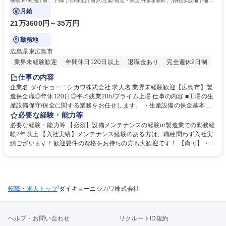
検基準/実施計画、予知/予防保全計画)の立案/推進・保全用修理部材、消耗品/設備予備部
品の在庫管理業務
月給
21万3600円～35万円
勤務地
広島県東広島市
業界未経験歓迎
年間休日120日以上
退職金あり
完全週休2日制
仕事の内容
企業名 ダイキョーニシカワ株式会社 求人名 業界未経験歓迎【広島市】製
造保全職◎年休120日◎平均残業20h/プライム上場 仕事の内容 ■工場の生
産設備保守/保全に関する業務をお任せします。 ・生産設備の保全基本計
画(点検基準/実施計画、予知/予防保全計画)の立案/推進・保全用修理部
必要な経験・能力等
材、消耗品/設備予備部品の在庫管理業務 ■生産設備の改良工事計画の立案
必要な経験・能力等 【必須】設備メンテナンスの経験or製造業での勤務経
■工場備品の製作/工場の維持 ・法令順守項目の点検と測定■設備法定点検
験2年以上 【入社実績】メンテナンス経験のある方は、職種問わず入社実
の実施(受電設備、クレーン設備、冷凍機設備、バーナー設備、高圧ガス
績ございます！歓迎要件の資格をお持ちの方も大歓迎です！ 【尚可】・第
設備) ★今後の工場自動化・省人化に向け、従来の設備保全に加え、制御
二種電気工事士 ・機械保全技能士 ・危険物取扱者乙種4類 ・玉掛け技能
系（PLC）にも強い体制づくりを進めていくための増員募集です。 ＊建物
講習修了 ・アーク溶接特別教育 ・産業ロボット特別教育 ・制御系・FA関
への改変業務は含みません。＊ 募集職種 業界未経験歓迎【広島市】製造
連メーカー講習修了者 【当社について】2007年に設立。プラスチック総
保全職◎年休120日◎平均残業20h/プライム上場
合メーカとして、金属から樹脂へをキーワードに自動車用の内外装の部品
/
転職・求人トップ
を幅広く取り扱い、開発から品質保証まで一貫した生産体制を有していま
ダイキョーニシカワ株式会社
す。 学歴・資格 学歴：大学院 大学 高専 短大 専修学校 高校 語学力： 資
格：第二種電気工事士 第一種電気工事士
ヘルプ・お問い合わせ
リクルートID規約