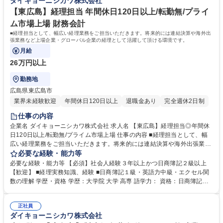
ダイキョーニシカワ株式会社
【東広島】経理担当 年間休日120日以上/転勤無/プライ
ム市場上場 財務会計
■経理担当として、幅広い経理業務をご担当いただきます。将来的には連結決算や海外出
張業務など上場企業・グローバル企業の経理として活躍して頂ける環境です。
月給
26万円以上
勤務地
広島県東広島市
業界未経験歓迎
年間休日120日以上
退職金あり
完全週休2日制
仕事の内容
企業名 ダイキョーニシカワ株式会社 求人名 【東広島】経理担当◎年間休
日120日以上/転勤無/プライム市場上場 仕事の内容 ■経理担当として、幅
広い経理業務をご担当いただきます。将来的には連結決算や海外出張業務
など上場企業・グローバル企業の経理として活躍して頂ける環境です。
必要な経験・能力等
【具体的な業務内容】 ・振替伝票作成 ・債権債務管理 ・固定資産管理 ・
必要な経験・能力等 【必須】社会人経験３年以上かつ日商簿記２級以上
棚卸資産管理/その他本社経理業務全般 募集職種 【東広島】経理担当◎年
【歓迎】 ■経理実務知識、経験 ■日商簿記１級・英語力中級・エクセル関
間休日120日以上/転勤無/プライム市場上場
数の理解 学歴・資格 学歴：大学院 大学 高専 語学力： 資格：日商簿記検
定2級 日商簿記検定1級
正社員
ダイキョーニシカワ株式会社