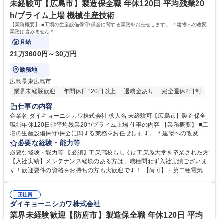
未経験可【広島市】製造保全職 年休120日 平均残業20
h/プライム上場 機械生産技術
【業務概要】 ■工場の生産設備保守/保全に関する業務をお任せします。 ＊建物への改変
業務は含みません＊
月給
21万3600円～30万円
勤務地
広島県東広島市
業界未経験歓迎
年間休日120日以上
退職金あり
完全週休2日制
仕事の内容
企業名 ダイキョーニシカワ株式会社 求人名 未経験可【広島市】製造保全
職◎年休120日◎平均残業20h/プライム上場 仕事の内容 【業務概要】 ■工
場の生産設備保守/保全に関する業務をお任せします。 ＊建物への改変業
務は含みません＊ 【業務詳細】■工場備品の製作/工場の維持■法令順守項
必要な経験・能力等
目の点検と測定 ■設備法定点検の実施(受電設備、クレーン設備、冷凍機設
必要な経験・能力等 【必須】工業高校もしくは工業系大学を卒業された方
備、バーナー設備、高圧ガス設備) ＊入社時のスキルに併せて、業務をお
【入社実績】メンテナンス経験のある方は、職種問わず入社実績ございま
任せします。 また先輩社員が独り立ちまで指導役としてしっかりフォロー
す！歓迎要件の資格をお持ちの方も大歓迎です！ 【尚可】・第二種電気工
します！ 社内に「技能塾」という資格取得に向けた研修があります。 募
事士 ・機械保全技能士 ・危険物取扱者乙種4類 ・玉掛け技能講習修了 ・
集職種 未経験可【広島市】製造保全職◎年休120日◎平均残業20h/プライ
アーク溶接特別教育 ・産業ロボット特別教育 ・制御系・FA関連メーカー
ム上場
正社員
講習修了者 【当社について】2007年に設立。プラスチック総合メーカと
ダイキョーニシカワ株式会社
して、金属から樹脂へをキーワードに自動車用の内外装の部品を幅広く取
り扱い、開発から品質保証まで一貫した生産体制を有しています。 学歴・
業界未経験歓迎【防府市】製造保全職 年休120日 平均