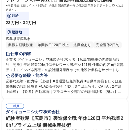
格：第二種電気工事士 第一種電気工事士
■内装部品（主にインパネ部品）の設計開発業務やその他設計業務をサポートしていただ
きます。
月給
23万円～32万円
勤務地
広島県東広島市
業界未経験歓迎
年間休日120日以上
退職金あり
完全週休2日制
仕事の内容
企業名 ダイキョーニシカワ株式会社 求人名 【広島/自動車の内装部品設
計・開発】平均残業20h/月◎テレワーク可/年休121日 仕事の内容 ■内装部
品（主にインパネ部品）の設計開発業務やその他設計業務をサポートして
いただきます。 【詳細】■各種機構・構造の調査・研究 ■目標原価、目標
必要な経験・能力等
品質、目標日程の明確化と開発計画の作成 ■設計検証の計画と実施■量産
必要な経験・能力等 【必須】■普通運転免許取得 ■自動車部品もしくは産
及び技術的問題に関する関連部門への援助 ■技術ドキュメントの管理及び
業機械の設計経験者 ■CAD操作習得（NX：3年以上尚可、CATIA：2年以
設計技術標準化の推進 ■目標品質・コストの造り込み■部品図面、CADデ
上尚可） 【歓迎】自動車向けプラスチック部品の設計経験者 【魅力】広
ータの作成 ■設計変更に関わる費用の予算設定と予実管理 募集職種 【広
島県内でプライム上場企業で勤務！ 全国の自動車業界を支えるダイナミッ
島/自動車の内装部品設計・開発】平均残業20h/月◎テレワーク可/年休12
クな仕事ができます！ 【会社案内】 https://www.daikyonishikawa.co.jp/r
1日
正社員
ecruit/job/occupation/ 学歴・資格 学歴：大学院 大学 語学力： 資格：第一
ダイキョーニシカワ株式会社
種運転免許普通自動車
経験者歓迎【広島市】製造保全職 年休120日 平均残業2
0h/プライム上場 機械生産技術