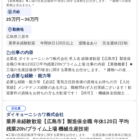
【業務概要】 ■工場の生産設備保守/保全に関する業務をお任せします。 ＊建物への改変
業務は含みません＊
月給
25万円～36万円
勤務地
広島県三原市
業界未経験歓迎
年間休日120日以上
退職金あり
完全週休2日制
仕事の内容
企業名 ダイキョーニシカワ株式会社 求人名 経験者歓迎【広島市】製造保
全職◎年休120日◎平均残業20h/プライム上場 仕事の内容 【業務概要】 ■
工場の生産設備保守/保全に関する業務をお任せします。 ＊建物への改変
業務は含みません＊ 【業務詳細】■工場備品の製作/工場の維持■法令順守
必要な経験・能力等
項目の点検と測定 ■設備法定点検の実施(受電設備) ■生産設備の保全基本
必要な経験・能力等 【必須】電気主任技術者の資格をお持ちの方 【入社
計画 (点検基準/実施計画、予知/予防保全計画)の立案/推進） ＊入社時のス
実績】メンテナンス経験のある方は、職種問わず入社実績ございます！歓
キルに併せて、業務をお任せします。 また先輩社員が指導役としてしっか
迎要件の資格をお持ちの方も大歓迎です！ 【尚可】・機械保全技能士 ・
りフォローします！ 募集職種 経験者歓迎【広島市】製造保全職◎年休120
危険物取扱者乙種4類 ・玉掛け技能講習修了 ・アーク溶接特別教育 ・産
日◎平均残業20h/プライム上場
業ロボット特別教育 ・制御系・FA関連メーカー講習修了者 【当社につい
正社員
て】2007年に設立。プラスチック総合メーカとして、金属から樹脂へを
ダイキョーニシカワ株式会社
キーワードに自動車用の内外装の部品を幅広く取り扱い、開発から品質保
証まで一貫した生産体制を有しています。 学歴・資格 学歴：大学院 大学
業界未経験歓迎【広島市】製造保全職 年休120日 平均
高専 短大 専修学校 高校 語学力： 資格：第三種電気主任技術者
残業20h/プライム上場 機械生産技術
■工場の生産設備保守/保全に関する業務をお任せします。 ・生産設備の保全基本計画(点