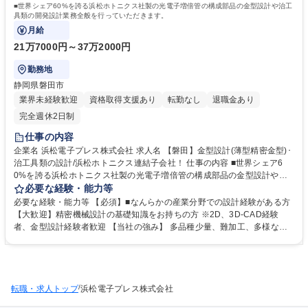
■世界シェア60%を誇る浜松ホトニクス社製の光電子増倍管の構成部品の金型設計や治工
具類の開発設計業務全般を行っていただきます。
月給
21万7000円～37万2000円
勤務地
静岡県磐田市
業界未経験歓迎
資格取得支援あり
転勤なし
退職金あり
完全週休2日制
仕事の内容
企業名 浜松電子プレス株式会社 求人名 【磐田】金型設計(薄型精密金型)･
治工具類の設計/浜松ホトニクス連結子会社！ 仕事の内容 ■世界シェア6
0%を誇る浜松ホトニクス社製の光電子増倍管の構成部品の金型設計や治
工具類の開発設計業務全般を行っていただきます。 【金型設計】 世界で
必要な経験・能力等
唯一の技術力を保有する光電子増倍管の単発型や順送型の金型の設計をお
必要な経験・能力等 【必須】■なんらかの産業分野での設計経験がある方
任せいたします。金型設計は、いかに効率よく設計図通りの製品製造を実
【大歓迎】精密機械設計の基礎知識をお持ちの方 ※2D、3D-CAD経験
現させるかを考える業務で、製品開発において非常に重要な業務です。 ★
者、金型設計経験者歓迎 【当社の強み】 多品種少量、難加工、多様なニ
精密加工品なので工場内はとても綺麗な環境、設備となっています。（1
ーズに応えきる！ ★高精度な工作機械を多数取り揃え、ミクロンレベルの
年中エアコン使用です）業務内容の変更の範囲：当社規定に準ずる 募集職
精密金型を設計、製作、完了まで社内で行っており、また高精度な測定機
種 【磐田】金型設計(薄型精密金型)･治工具類の設計/浜松ホトニクス連結
によってお客様へ精度、品質の保証をしています。 学歴・資格 学歴：大
子会社！
学院 大学 高専 短大 専修学校 高校 語学力： 資格：
/
転職・求人トップ
浜松電子プレス株式会社