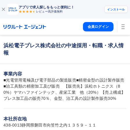
アプリで求人探しをもっと便利に！
インストール
レビュー高評価
無料
会員ログイン
浜松電子プレス株式会社の中途採用・転職・求人情
報
事業内容
■光電管用電極及び電子部品の製造販売■精密金型の設計製作販売
■治工具類の精密加工及び販売　【販売先】浜松ホトニクス（8
0%）ヤマハファインテック、産栄工業　他（20%）【売上構成】
プレス加工品の販売70％、金型、治工具の設計製作販売30%
本社所在地
438-0013静岡県磐田市向笠竹之内１３５９－１１