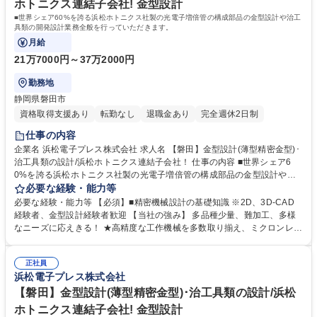
ホトニクス連結子会社! 金型設計
■世界シェア60%を誇る浜松ホトニクス社製の光電子増倍管の構成部品の金型設計や治工
具類の開発設計業務全般を行っていただきます。
月給
21万7000円～37万2000円
勤務地
静岡県磐田市
資格取得支援あり
転勤なし
退職金あり
完全週休2日制
仕事の内容
企業名 浜松電子プレス株式会社 求人名 【磐田】金型設計(薄型精密金型)･
治工具類の設計/浜松ホトニクス連結子会社！ 仕事の内容 ■世界シェア6
0%を誇る浜松ホトニクス社製の光電子増倍管の構成部品の金型設計や治
工具類の開発設計業務全般を行っていただきます。 【金型設計】 世界で
必要な経験・能力等
唯一の技術力を保有する光電子増倍管の単発型や順送型の金型の設計をお
必要な経験・能力等 【必須】■精密機械設計の基礎知識 ※2D、3D-CAD
任せいたします。金型設計は、いかに効率よく設計図通りの製品製造を実
経験者、金型設計経験者歓迎 【当社の強み】 多品種少量、難加工、多様
現させるかを考える業務で、製品開発において非常に重要な業務です。 ★
なニーズに応えきる！ ★高精度な工作機械を多数取り揃え、ミクロンレベ
精密加工品なので工場内はとても綺麗な環境、設備となっています。（1
ルの精密金型を設計、製作、完了まで社内で行っており、また高精度な測
年中エアコン使用です）業務内容の変更の範囲：当社規定に準ずる 募集職
定機によってお客様へ精度、品質の保証をしています。 学歴・資格 学
種 【磐田】金型設計(薄型精密金型)･治工具類の設計/浜松ホトニクス連結
正社員
歴：大学院 大学 高専 短大 専修学校 高校 語学力： 資格：
浜松電子プレス株式会社
子会社！
【磐田】金型設計(薄型精密金型)･治工具類の設計/浜松
ホトニクス連結子会社! 金型設計