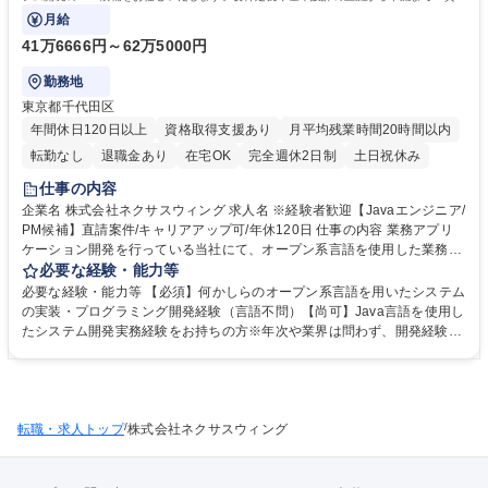
てチームで対応するポジションです。
月給
41万6666円～62万5000円
勤務地
東京都千代田区
年間休日120日以上
資格取得支援あり
月平均残業時間20時間以内
転勤なし
退職金あり
在宅OK
完全週休2日制
土日祝休み
仕事の内容
企業名 株式会社ネクサスウィング 求人名 ※経験者歓迎【Javaエンジニア/
PM候補】直請案件/キャリアアップ可/年休120日 仕事の内容 業務アプリ
ケーション開発を行っている当社にて、オープン系言語を使用した業務系
システム開発のＰＭ候補をお任せいたします。要件定義や基本設計の上流
必要な経験・能力等
から下流まで一貫してチームで対応するポジションです。 ■詳細：官公
必要な経験・能力等 【必須】何かしらのオープン系言語を用いたシステム
庁、通信、金融等の大規模システム開発において、数名から１０名前後の
の実装・プログラミング開発経験（言語不問）【尚可】Java言語を使用し
自社チームで客先に参画します。主要顧客とは15年以上の深い関係性があ
たシステム開発実務経験をお持ちの方※年次や業界は問わず、開発経験を
り、非常に安定した就業環境の中で要件定義や基本設計などの上流工程か
重視します。 【自分のペースで成長できる】リーダーシップを磨きたい
ら製造、テストまで一貫して関わることができます。自社チーム体制での
人、サポートするのが得意な人、社員が持つそれぞれの個性や強みを尊重
常駐のため、上流未経験の方も手厚いサポートを受け着実に成長が可能で
し、より高めるためのサポートを会社一丸となって行います。 ■要件：何
す。【業務内容の変更範囲】当社の指定する業務 募集職種 ※経験者歓迎
らかのオープン系言語での開発実務経験があれば、Java未経験の方も大歓
【Javaエンジニア/PM候補】直請案件/キャリアアップ可/年休120日
/
転職・求人トップ
迎です。■働き方：週数回のリモート・在宅勤務可能。 学歴・資格 学歴：
株式会社ネクサスウィング
大学院 大学 高専 短大 専修学校 高校 語学力： 資格：