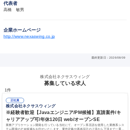
代表者
高橋　敏男
企業ホームページ
http://www.nexaswing.co.jp
最終更新日：2026/08/09
株式会社ネクサスウィング
募集している求人
1件
正社員
株式会社ネクサスウィング
※経験者歓迎【Javaエンジニア/PM候補】直請案件/キ
ャリアアップ可/年休120日 web/オープンSE
業務アプリケーション開発を行っている当社にて、オープン系言語を使用した業務系シス
テム開発のＰＭ候補をお任せいたします。要件定義や基本設計の上流から下流まで一貫し