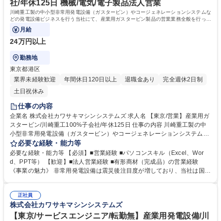
社/年休125日 機械/電気/電子製品法人営業
川崎重工製の中小型非常用発電設備（ガスタービン）やコージェネレーションシステムな
どの発電設備ビジネスを行う当社にて、産業用ガスタービン製品の営業業務全般を行って
いただきます。
月給
24万円以上
勤務地
東京都港区
業界未経験歓迎
年間休日120日以上
退職金あり
完全週休2日制
土日祝休み
仕事の内容
企業名 株式会社カワサキマシンシステムズ 求人名 【東京/営業】産業用ガ
スタービン/川崎重工100%子会社/年休125日 仕事の内容 川崎重工製の中
小型非常用発電設備（ガスタービン）やコージェネレーションシステムな
どの発電設備ビジネスを行う当社にて、産業用ガスタービン製品の営業業
必要な経験・能力等
務全般を行っていただきます。 非常用発電設備の受注・販売業務や販売代
必要な経験・能力等 【必須】■営業経験 ■パソコンスキル（Excel、Wor
理店への営業支援や管理業務をお任せします。 小型・中型の産業用ガスタ
d、PPT等） 【歓迎】■法人営業経験 ■有形商材（完成品）の営業経験
ービンは40年連続業界トップシェアを誇ります。主に病院や通信関係のデ
《事業の魅力》 非常用発電設備は震災後注目度が増しており、当社は国内
ータセンター等で活躍しており、中でも、非常用ガスタービン発電設備
シェア70%超を誇りニーズは増大中です。 《働き方》 残業は月平均30時
は、東日本大震災や熊本地震等の震災時に活躍し、お客様より高く評価い
間程度です。宿泊出張は月2～3回程度で、ほとんどが1泊のため働きやす
ただいています。 入社後1年は、指導員が就きます。指導員と2人体制で
正社員
い環境です。 《企業の強み》 川崎重工グループとして、高度な技術研修
株式会社カワサキマシンシステムズ
現場を回り、学んで頂きます。 募集職種 【東京/営業】産業用ガスタービ
やビジネススキル研修など人財育成に力を入れています。 学歴・資格 学
ン/川崎重工100%子会社/年休125日
歴：大学院 大学 語学力： 資格：第一種運転免許普通自動車
【東京/サービスエンジニア/転勤無】産業用発電設備/川