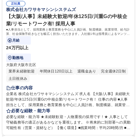
す。 ※変更の範囲:当社の定める業務 募集職種 【名古屋/サービスエンジニ
正社員
～3回程度で、ほとんどが1泊のため働きやすい環境です。 《企業の強
株式会社カワサキマシンシステムズ
ア】川崎重工子会社/ガスタービン発電設備/未経験可
み》 川崎重工グループとして、高度な技術研修やビジネススキル研修など
人財育成に力を入れています。 学歴・資格 学歴：大学院 大学 高専 短大
【大阪/人事】未経験大歓迎/年休125日/川重Gの中核企
専修学校 高校 語学力： 資格：第一種運転免許普通自動車 1級電気工事施
業/リモートワーク有! 採用人事
工管理技士 第二種電気工事士
■人事担当として、採用業務と教育業務を中心に人員計画、制度構築、就業管理、給与計
算、社会保険手続きなどを幅広く担当いただきます。入社後1年は指導員によるマンツー
マンのOJTを実施いたします。
月給
24万円以上
勤務地
大阪府大阪市北区
業界未経験歓迎
年間休日120日以上
退職金あり
完全週休2日制
土日祝休み
仕事の内容
企業名 株式会社カワサキマシンシステムズ 求人名 【大阪/人事】未経験大
歓迎/年休125日/川重Gの中核企業/リモートワーク有！ 仕事の内容 ■人事
担当として、採用業務と教育業務を中心に人員計画、制度構築、就業管
理、給与計算、社会保険手続きなどを幅広く担当いただきます。入社後1
必要な経験・能力等
年は指導員によるマンツーマンのOJTを実施いたします。 ■人員計画：会
必要な経験・能力等 ★未経験歓迎・人物重視の採用です！★ 人事として
社全体の中期計画に基づき最適な人員配置および組織編制を行う ■制度構
守秘義務等の適正があるかなどを重視します。 ※将来的に別部署への異動
築：従業員の働き方に合わせた新制度の考案や法改正に伴う、 各種規則の
可能性有（営業・資材など） 【働く環境】■残業時間：平均20時間/月 ■出
改正対応 ■就業管理：システムでの管理。まれに制度改正に伴うシステム
張：日帰りが月1～3回程度。採用業務の繁忙期に宿泊出張が稀にあります