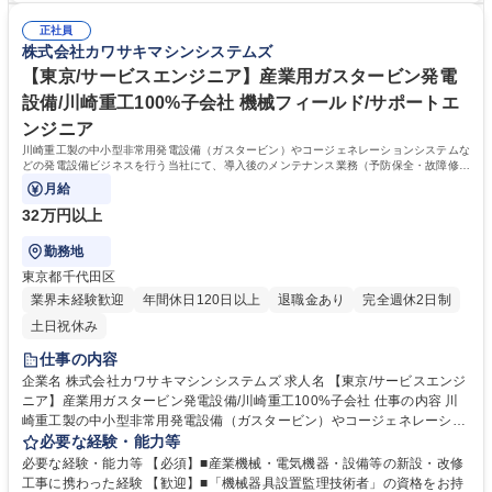
用部品の計画的管理 ６．資材業務の内部統制活動 ７．購買企画業務 入社
型発電設備がより注目されています。）それに伴い会社として受注が増加
後3ヶ月は指導員との2人体制で安心です。 ※変更の範囲:当社の定める業
正社員
しており、バックオフィス業務から強化していくための増員です。 《企業
株式会社カワサキマシンシステムズ
務 募集職種 【東京/資材購買】川崎重工100％子会社/調達/ガスタービン発
の強み》 川崎重工グループとして、高度な技術研修やビジネススキル研修
電設備/年休125日
など人財育成に力を入れています。 学歴・資格 学歴：大学院 大学 高専 短
【東京/サービスエンジニア】産業用ガスタービン発電
大 専修学校 語学力： 資格：第一種運転免許普通自動車 日商簿記検定2級
設備/川崎重工100%子会社 機械フィールド/サポートエ
ンジニア
川崎重工製の中小型非常用発電設備（ガスタービン）やコージェネレーションシステムな
どの発電設備ビジネスを行う当社にて、導入後のメンテナンス業務（予防保全・故障修
理）をお任せいたします。
月給
32万円以上
勤務地
東京都千代田区
業界未経験歓迎
年間休日120日以上
退職金あり
完全週休2日制
土日祝休み
仕事の内容
企業名 株式会社カワサキマシンシステムズ 求人名 【東京/サービスエンジ
ニア】産業用ガスタービン発電設備/川崎重工100%子会社 仕事の内容 川
崎重工製の中小型非常用発電設備（ガスタービン）やコージェネレーショ
ンシステムなどの発電設備ビジネスを行う当社にて、導入後のメンテナン
必要な経験・能力等
ス業務（予防保全・故障修理）をお任せいたします。 【具体的には】 ■整
必要な経験・能力等 【必須】■産業機械・電気機器・設備等の新設・改修
備点検実務は協力会社に委託し、メンテナンス現場の現場責任者として現
工事に携わった経験 【歓迎】■「機械器具設置監理技術者」の資格をお持