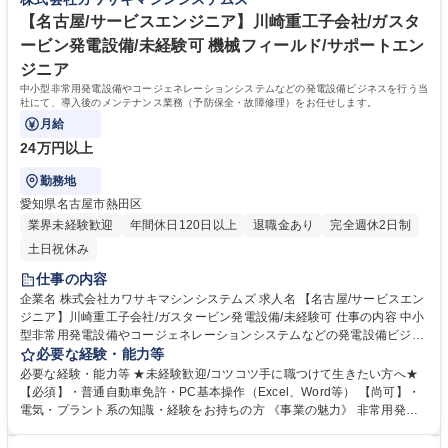
働きやすい環境です。 《企業の強み》 川崎重工グループとして、高度な
技術研修やビジネススキル研修など人財育成に力を入れています。 学歴・
【名古屋/サービスエンジニア】川崎重工子会社/ガスタ
資格 学歴：大学院 大学 高専 短大 専修学校 高校 語学力： 資格：第一種運
ービン発電設備/未経験可 機械フィールド/サポートエン
転免許普通自動車 監理技術者
ジニア
中小型非常用発電設備やコージェネレーションシステムなどの発電設備ビジネスを行う当
社にて、導入後のメンテナンス業務（予防保全・故障修理）をお任せします。
月給
24万円以上
勤務地
愛知県名古屋市熱田区
業界未経験歓迎
年間休日120日以上
退職金あり
完全週休2日制
土日祝休み
仕事の内容
企業名 株式会社カワサキマシンシステムズ 求人名 【名古屋/サービスエン
ジニア】川崎重工子会社/ガスタービン発電設備/未経験可 仕事の内容 中小
型非常用発電設備やコージェネレーションシステムなどの発電設備ビジネ
スを行う当社にて、導入後のメンテナンス業務（予防保全・故障修理）を
必要な経験・能力等
お任せします。 川崎重工製のガスタービン発電設備などに関わる、導入後
必要な経験・能力等 ★未経験歓迎/コツコツ手に職つけて生きたい方へ★
のメンテナンス業務です。整備実務は協力会社と連携し、あなたは現場責
【必須】・普通自動車免許・PC基本操作（Excel、Word等） 【尚可】・
任者として現場管理、お客様との調整、協力会社への指揮監督が主な業務
電気・プラント系の知識・経験をお持ちの方 《事業の魅力》 非常用発電
となります。案件は数千万円～10億円程度（官：民＝3:7）。計画から完
設備は震災後注目度が増しており、当社は国内シェア70%超を誇りニーズ
工まで一貫して携われます。入社後6ヶ月は指導員との2人体制で安心で
は増大中です。 《働き方》 残業は月平均30時間程度です。宿泊出張は月2