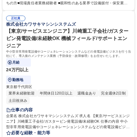
場の管理・お客様との調整・協力会社への指揮・監督業務を担当。 ■定期
ちの方■現場責任者業務経験者 ■親和性のある業界で設備据付・保安業務
整備および不定期整備、不具合対応などの対応を計画から完工まで実施。
経験者 《事業の魅力》 非常用発電設備は震災後注目度が増しており、当
■東部事業所担当エリア（電源周波数50Hz地域）のお客様のフォローを担
社は国内シェア70%超を誇りニーズは増大中です。 《働き方》 残業は月
当。 ※変更の範囲:当社の定める業務 募集職種 【東京/サービスエンジニ
正社員
平均30時間程度です。宿泊出張は月2～3回程度で、ほとんどが1泊のため
株式会社カワサキマシンシステムズ
ア】産業用ガスタービン発電設備/川崎重工100%子会社
働きやすい環境です。 《企業の強み》 川崎重工グループとして、高度な
技術研修やビジネススキル研修など人財育成に力を入れています。 学歴・
【東京/サービスエンジニア】川崎重工子会社/ガスター
資格 学歴：大学院 大学 高専 短大 専修学校 高校 語学力： 資格：第一種運
ビン発電設備/未経験OK 機械フィールド/サポートエン
転免許普通自動車 監理技術者
ジニア
中小型非常用発電設備やコージェネレーションシステムなどの発電設備ビジネスを行う当
社にて、導入後のメンテナンス業務（予防保全・故障修理）をお任せいたします。
月給
24万円以上
勤務地
東京都千代田区
業界未経験歓迎
年間休日120日以上
退職金あり
完全週休2日制
土日祝休み
仕事の内容
企業名 株式会社カワサキマシンシステムズ 求人名 【東京/サービスエンジ
ニア】川崎重工子会社/ガスタービン発電設備/未経験OK 仕事の内容 中小
型非常用発電設備やコージェネレーションシステムなどの発電設備ビジネ
スを行う当社にて、導入後のメンテナンス業務（予防保全・故障修理）を
必要な経験・能力等