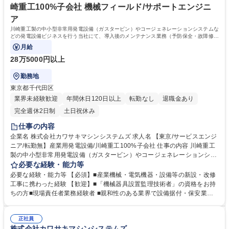
崎重工100%子会社 機械フィールド/サポートエンジニ
ア
川崎重工製の中小型非常用発電設備（ガスタービン）やコージェネレーションシステムな
どの発電設備ビジネスを行う当社にて、導入後のメンテナンス業務（予防保全・故障修
理）をお任せいたします。
月給
28万5000円以上
勤務地
東京都千代田区
業界未経験歓迎
年間休日120日以上
転勤なし
退職金あり
完全週休2日制
土日祝休み
仕事の内容
企業名 株式会社カワサキマシンシステムズ 求人名 【東京/サービスエンジ
ニア/転勤無】産業用発電設備/川崎重工100%子会社 仕事の内容 川崎重工
製の中小型非常用発電設備（ガスタービン）やコージェネレーションシス
テムなどの発電設備ビジネスを行う当社にて、導入後のメンテナンス業務
必要な経験・能力等
（予防保全・故障修理）をお任せいたします。 【具体的には】 ■整備点検
必要な経験・能力等 【必須】■産業機械・電気機器・設備等の新設・改修
実務は協力会社に委託し、メンテナンス現場の現場責任者として現場の管
工事に携わった経験 【歓迎】■「機械器具設置監理技術者」の資格をお持
理・お客様との調整・協力会社への指揮・監督業務を担当。 ■定期整備お
ちの方■現場責任者業務経験者 ■親和性のある業界で設備据付・保安業務
よび不定期整備、不具合対応などの対応を計画から完工まで実施。 ■東部
経験者 《事業の魅力》 非常用発電設備は震災後注目度が増しており、当
事業所担当エリア（電源周波数50Hz地域）のお客様のフォローを担当。
社は国内シェア70%超を誇りニーズは増大中です。 《働き方》 残業は月
※変更の範囲:当社の定める業務 募集職種 【東京/サービスエンジニア/転勤
正社員
平均30時間程度です。宿泊出張は月2～3回程度で、ほとんどが1泊のため
株式会社カワサキマシンシステムズ
無】産業用発電設備/川崎重工100%子会社