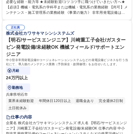
お任せいたします。 川崎重工製のガスタービン発電設備などに関わる、導
必要な経験・能力等 ★未経験歓迎/コツコツ手に職つけていきたい方へ★
入後のメンテナンス業務です。整備実務は協力会社と連携し、あなたは現
【必須】機械・電気系の学科卒または機械・電気系の業務経験 【尚可】メ
場責任者として現場管理、お客様との調整、協力会社への指揮監督が主な
ンテナンス・施工管理系の業務経験 《事業の魅力》 非常用発電設備は震
業務となります。案件は数千万円～10億円程度（官：民＝3:7）。計画か
災後注目度が増しており、当社は国内シェア70%超を誇りニーズは増大中
ら完工まで一貫して携われます。入社後6ヶ月は指導員との2人体制で安心
です。 《働き方》 残業は月平均30時間程度です。宿泊出張は月2～3回程
です。 ※変更の範囲:当社の定める業務 募集職種 【東京/サービスエンジニ
正社員
度で、ほとんどが1泊のため働きやすい環境です。 《企業の強み》 川崎重
株式会社カワサキマシンシステムズ
ア】川崎重工子会社/ガスタービン発電設備/未経験OK
工グループとして、高度な技術研修やビジネススキル研修など人財育成に
力を入れています。 学歴・資格 学歴：大学院 大学 高専 短大 専修学校 高
【明石/サービスエンジニア】川崎重工子会社/ガスター
校 語学力： 資格：第一種運転免許普通自動車 第二種電気工事士 危険物取
ビン発電設備/未経験OK 機械フィールド/サポートエン
扱者
ジニア
中小型非常用発電設備やコージェネレーションシステムなどの発電設備ビジネスを行う当
社にて、導入後のメンテナンス業務（予防保全・故障修理）をお任せいたします。
月給
24万円以上
勤務地
兵庫県明石市
業界未経験歓迎
年間休日120日以上
退職金あり
完全週休2日制
土日祝休み
仕事の内容
企業名 株式会社カワサキマシンシステムズ 求人名 【明石/サービスエンジ
ニア】川崎重工子会社/ガスタービン発電設備/未経験OK 仕事の内容 中小
型非常用発電設備やコージェネレーションシステムなどの発電設備ビジネ