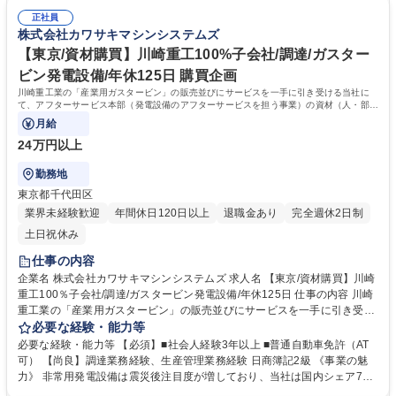
改修も担当 ※作業は業者だが要件定義などはあり ■給与計算・社会保険：
■休日出勤：基本的にはありませんが、繁忙期に月1～2回発生します（採
システム管理。基礎から専門知識までの習得が可能 ■採用/教育：新卒・中
正社員
用イベントへの参加等）※出勤分は別日で代休を取得します ■その他：リ
株式会社カワサキマシンシステムズ
途採用活動、研修の調整 募集職種 【大阪/人事】未経験大歓迎/年休125日/
モートワークが週１～２日、個別時差出勤可 学歴・資格 学歴：大学院 大
川重Gの中核企業/リモートワーク有！
学 語学力： 資格：
【東京/資材購買】川崎重工100%子会社/調達/ガスター
ビン発電設備/年休125日 購買企画
川崎重工業の「産業用ガスタービン」の販売並びにサービスを一手に引き受ける当社に
て、アフターサービス本部（発電設備のアフターサービスを担う事業）の資材（人・部
品）調達業務に従事していただきます。
月給
24万円以上
勤務地
東京都千代田区
業界未経験歓迎
年間休日120日以上
退職金あり
完全週休2日制
土日祝休み
仕事の内容
企業名 株式会社カワサキマシンシステムズ 求人名 【東京/資材購買】川崎
重工100％子会社/調達/ガスタービン発電設備/年休125日 仕事の内容 川崎
重工業の「産業用ガスタービン」の販売並びにサービスを一手に引き受け
る当社にて、アフターサービス本部（発電設備のアフターサービスを担う
必要な経験・能力等
事業）の資材（人・部品）調達業務に従事していただきます。 １．資材請
必要な経験・能力等 【必須】■社会人経験3年以上 ■普通自動車免許（AT
負・委託基本契約、指定サービス店およびライセンス店契約の締結および
可） 【尚良】調達業務経験、生産管理業務経験 日商簿記2級 《事業の魅
管理 ２．KHIの管理部門との年次取引条件の設定、その他のKHI窓口業務
力》 非常用発電設備は震災後注目度が増しており、当社は国内シェア7
３．取引先の選定および管理 ４．業者部品および用役の購買業務 ５．補
0%超を誇りニーズは増大中です。（特に国土面積の狭い日本では中・小