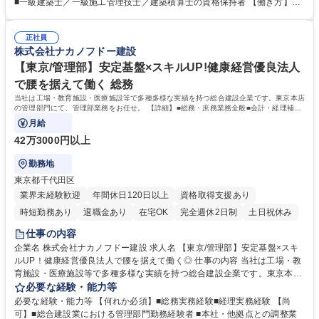
り：1970年代には海外建築事業をスタートさせ、グローバルにも発展し
■一級建築士／一級施工管理技士／建築積算士の資格保持者 【働き方】平
ております。売上の約3～4割が海外建設となるため、ゆくゆくは海外建設
均残業20.6H、平均勤続年数17.5年、有給取得平均11日/長期就業が可能な
にも携われるチャンスもございます。 募集職種 【東京】積算/スタンダー
環境。土日出勤の場合も代休を取得いただきます。月の残業時間は45時間
ド上場/年間休日125日/働きやすい環境
正社員
を超えることは基本的になく、時差出勤制度もあります◎【充実した研修
株式会社ナカノフドー建設
制度】階層等に応じた研修制度が充実、資格支援制度もあり。社員ひとり
ひとりのスキルアップを後押ししています。 学歴・資格 学歴：大学院 大
【東京/管理部】安定基盤×スキルUP!健康経営優良法人
学 高専 短大 専修学校 高校 語学力： 資格：一級建築士 1級建築施工管理
で腰を据えて働く 総務
技士
当社は工場・教育施設・医療施設等で多種多様な実績を持つ総合建設企業です。東京本店
の管理部門にて、管理部業務をお任せ。 【詳細】■総務・庶務業務全般■会計・経理補助
業務■営業事務業務
月給
42万3000円以上
勤務地
東京都千代田区
業界未経験歓迎
年間休日120日以上
資格取得支援あり
時短勤務あり
退職金あり
在宅OK
完全週休2日制
土日祝休み
仕事の内容
企業名 株式会社ナカノフドー建設 求人名 【東京/管理部】安定基盤×スキ
ルUP！健康経営優良法人で腰を据えて働く◎ 仕事の内容 当社は工場・教
育施設・医療施設等で多種多様な実績を持つ総合建設企業です。東京本店
の管理部門にて、管理部業務をお任せ。 【詳細】■総務・庶務業務全般■
必要な経験・能力等
会計・経理補助業務■営業事務業務 ■本社および各拠点との調整・連携業
必要な経験・能力等 【何れか必須】■総務実務経験■経理実務経験 【尚
務■各種申請・手続き業務など ◎将来的には本店の管理部門全体を見渡す
可】■総合建設業における管理部門勤務経験者 ■本社・他拠点との調整業