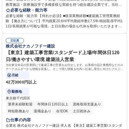
教育施設・医療施設等で多種多様な実績を持つ総合建設企業です。当社の
リノベーション事業部にてリノベーション工事（改修・コンバージョン）
必要な経験・能力等
の積算業務をご担当いただきます。 【業務詳細】■見積図面より数量拾い
必要な経験・能力等 【何れか必須】■積算業務経験■建築施工管理業務経
■専門業者へ見積依頼及び見積内容確認まとめ■現地調査へ同行■見積書作
験 【働き方について】平均残業20.6H/平均勤続年数17.5年/有給取得平均1
成業務など ＜主な工事実績＞■ボートレース江戸川ホール雅改修■東京都
1日/長期就業が可能な環境。土日出勤の場合も代休を取得いただきます。
立青梅総合高等学校■三菱UFJ銀行市ヶ谷ビル外壁リニューアル■ビックカ
月の残業時間は45時間を超えることは基本的になく、時差出勤制度もあり
メラ本店改修 ※売上の約3～4割が海外建設となるため、ゆくゆくは海外
ます。 【歓迎経験】■改修積算業務経験 【歓迎資格】■一級建築士■一級施
建設にも携われるチャンスもございます。 募集職種 【東京/リノベーショ
正社員
工管理技士■建築積算士 【充実した研修制度】階層等に応じた研修制度が
株式会社ナカノフドー建設
ン積算】第二新卒歓迎★スタンダード上場/年間休日126日
充実、資格支援制度もあり。社員ひとりひとりのスキルアップを後押しし
ています。 学歴・資格 学歴：大学院 大学 高専 短大 専修学校 高校 語学
【東京】建築工事営業/スタンダード上場/年間休日126
力： 資格：一級建築士 1級建築施工管理技士
日/働きやすい環境 建築法人営業
当社東京本店の営業部にて建築工事の営業をお任せします。お客様や設計事務所などのス
テークホルダーから情報を収集し、そこで得た情報を社内へ伝達し受注に向けたプロジェ
クトを取りまとめます。受注後は関係各所
月給
42万3000円以上
勤務地
東京都千代田区
業界未経験歓迎
年間休日120日以上
資格取得支援あり
時短勤務あり
退職金あり
在宅OK
土日祝休み
仕事の内容
企業名 株式会社ナカノフドー建設 求人名 【東京】建築工事営業/スタンダ