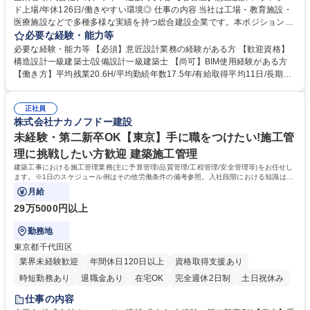
ド上場/年休126日/働きやすい環境◎ 仕事の内容 当社は工場・教育施設・
医療施設などで多種多様な実績を持つ総合建設企業です。本ポジションは
意匠設計業務をお任せします。 【詳細】■企画設計の立案 ■コンペ物件プ
必要な経験・能力等
レゼン資料の作成 ■実施設計（図面作成）■確認申請業務 ■工事監理業務
必要な経験・能力等 【必須】意匠設計業務の経験がある方 【歓迎資格】
など 【実績】国会議事堂や日枝神社、浅草寺などの日本を代表する歴史的
構造設計一級建築士/設備設計一級建築士 【尚可】BIM使用経験がある方
建造物や、地域密着の人気ショッピングセンター、海外事業においては、
【働き方】平均残業20.6H/平均勤続年数17.5年/有給取得平均11日/長期就
1970年代にシンガポール/アルジェリアでの建設技術協力からスタート
業が可能な環境。土日出勤の場合も代休を取得いただきます。月の残業 時
し、ホテルや商業施設の建設/開発プロジェクトなどを手掛けてきました。
間は45時間を超えることは基本的になく、時差出勤制度もあります◎
募集職種 【名古屋】意匠設計/スタンダード上場/年休126日/働きやすい環
正社員
【充実した研修制度】階層等に応じた研修制度が充実、資格支援制度もあ
株式会社ナカノフドー建設
境◎
り。社員ひとりひとりのスキルアップを後押ししています。 学歴・資格
学歴：大学院 大学 高専 短大 専修学校 高校 語学力： 資格：一級建築士
未経験・第二新卒OK【東京】手に職をつけたい!施工管
理に挑戦したい方歓迎 建築施工管理
建築工事における施工管理業務(主に予算管理/品質管理/工程管理/安全管理等)をお任せし
ます。※1日のスケジュール例はその他労働条件の備考参照。入社段階における知識は不
要！座学＋作業所研修で未経験でもご活躍
月給
29万5000円以上
勤務地
東京都千代田区
業界未経験歓迎
年間休日120日以上
資格取得支援あり
時短勤務あり
退職金あり
在宅OK
完全週休2日制
土日祝休み
仕事の内容