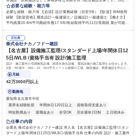
育施設・医療施設などで多種多様な実績を持つ総合建設企業です。当社の
リノベーション事業部にて、リノベーション工事の設計業務をお任せしま
必要な経験・能力等
す。 【詳細】■企画設計の立案 ■コンペ物件プレゼン資料の作成 ■実施設
必要な経験・能力等 【必須】設計業務経験（目安5年）【歓迎】BIM使用
計（図面作成）■確認申請業務 ■工事監理業務 など ※改修工事の設計に加
経験 【歓迎資格】構造設計一級建築士／設備設計一級建築士 【働き方】
えて新築増築に伴う設計等も担当いただきます。 ※建物の改変を伴う業務
平均残業20.6H/平均勤続年数17.5年/有給取得平均11日/長期就 業が可能な
は含みません。 【担当物件属性】工場や倉庫、医療福祉施設、テナントビ
環境です。土日出勤の場合も代休を取得いただきます。月の残業時間は45
ルなど非住宅系がメインです。 募集職種 【東京】リノベーション設計/ス
時間を超えることは基本的になく、時差出勤制度もあり◎ 【充実した研修
タンダード上場/年休126日/働きやすい環境◎
正社員
制度】階層等に応じた研修制度が充実、資格支援制度もあり。社員ひとり
株式会社ナカノフドー建設
ひとりのスキルアップを後押ししています。 【グローバルに活躍できる環
境】売上の約3～4割が海外建設となるため、ゆくゆくは海外建設にも携わ
【名古屋】設備施工監理/スタンダード上場/年間休日12
れるチャンスもあります。 学歴・資格 学歴：大学院 大学 高専 短大 専修
5日/WLB /資格手当有 設計/施工監理
学校 高校 語学力： 資格：一級建築士
設計・施工案件の空調換気設備、給排水衛生設備、電気設備の施工監理をお任せします。
S造・RC造/5，000～10，000平方メートル規模の工場、物流施設、商業施設を中心にマ
ンション等もお任せする場合があります。
月給
42万3000円以上
勤務地
愛知県名古屋市中区
業界未経験歓迎
年間休日120日以上
資格取得支援あり
時短勤務あり
退職金あり
在宅OK
完全週休2日制
土日祝休み
仕事の内容
企業名 株式会社ナカノフドー建設 求人名 【名古屋】設備施工監理/スタン
ダード上場/年間休日125日/WLB◎/資格手当有 仕事の内容 設計・施工案件