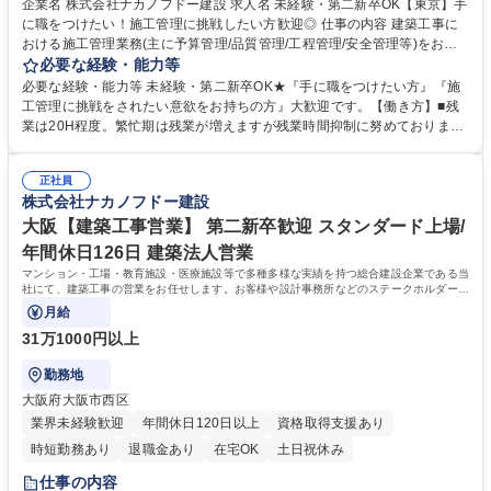
企業名 株式会社ナカノフドー建設 求人名 未経験・第二新卒OK【東京】手
に職をつけたい！施工管理に挑戦したい方歓迎◎ 仕事の内容 建築工事に
おける施工管理業務(主に予算管理/品質管理/工程管理/安全管理等)をお任
せします。※1日のスケジュール例はその他労働条件の備考参照。入社段
必要な経験・能力等
階における知識は不要！座学＋作業所研修で未経験でもご活躍 いただける
必要な経験・能力等 未経験・第二新卒OK★『手に職をつけたい方』『施
環境が整っております。※建物の改変を伴う業務は含まない。【案件】住
工管理に挑戦をされたい意欲をお持ちの方』大歓迎です。【働き方】■残
宅/教育施設/病院/工場/倉庫等【工期】1～2年程度の物件が中心【出張】茨
業は20H程度。繁忙期は残業が増えますが残業時間抑制に努めておりま
城・栃木・静岡がそれぞれ1現場◎近辺エリアが中心。一般的な出張期間
す。■転勤可能性は0で はありませんが基本的には想定しておりません。
は現場着工から竣工(1～1年半)です。【研修】入社後は1～2か月の研修
希望を確認した上で転勤の検討しております。 【休日】4週6閉所はほぼ
(座学や技術研修)を行い、その後作業所にて従事していただきます。入社
正社員
全ての現場で達成、4週8閉所も8割以上の現場で達成。新たに結ぶ工事契
株式会社ナカノフドー建設
段階における建築の知識は問わないため、ご安心下さい！ 募集職種 未経
約は4週8閉所を前提とした工期を設定しております。繁忙期に休日出勤が
験・第二新卒OK【東京】手に職をつけたい！施工管理に挑戦したい方歓
発生した場合は代休を取得いただきますが取得できなかった場合は給与で
大阪【建築工事営業】 第二新卒歓迎 スタンダード上場/
迎◎
還元いたします。 学歴・資格 学歴：大学院 大学 語学力： 資格：
年間休日126日 建築法人営業
マンション・工場・教育施設・医療施設等で多種多様な実績を持つ総合建設企業である当
社にて、建築工事の営業をお任せします。お客様や設計事務所などのステークホルダーか
ら情報を収集し、そこで得た情報を社内へ
月給
31万1000円以上
勤務地
大阪府大阪市西区
業界未経験歓迎
年間休日120日以上
資格取得支援あり
時短勤務あり
退職金あり
在宅OK
土日祝休み
仕事の内容