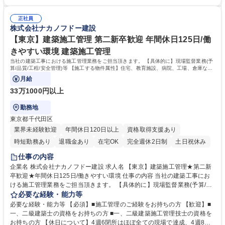
保険手続き、入退社対応）など幅広い業務を担当いただきます。将来的に
方を歓迎します◎ 【働き方】平均残業20.6H、平均勤続年数17.5年、有給
は支社の管理部門全体を見渡すマネジメントもお任せしたいと考えていま
取得平均11日/長期就業が可能な環境です。月の残業時間は45時間を超え
す。 ※業務内容の変更の範囲：会社の定める業務 募集職種 【大阪】管理
正社員
ることは基本的になく、時差出勤制度もあります◎ 【充実した研修制度】
株式会社ナカノフドー建設
部★スタンダード上場/年間休日125日/働きやすい環境★
階層等に応じた研修制度が充実、資格支援制度もあり。社員ひとりひとり
のスキルアップを後押ししています。 学歴・資格 学歴：大学院 大学 高専
【東京】建築施工管理 第二新卒歓迎 年間休日125日/働
短大 専修学校 高校 語学力： 資格：
きやすい環境 建築施工管理
当社の建築工事における施工管理業務をご担当頂きます。 【具体的に】現場監督業務(予
算/品質/工程/安全管理)等 【施工する物件属性】住宅、教育施設、病院、工場、倉庫など
幅広い施工に携わっていただきます。
月給
33万1000円以上
勤務地
東京都千代田区
業界未経験歓迎
年間休日120日以上
資格取得支援あり
時短勤務あり
退職金あり
在宅OK
完全週休2日制
土日祝休み
仕事の内容
企業名 株式会社ナカノフドー建設 求人名 【東京】建築施工管理★第二新
卒歓迎★年間休日125日/働きやすい環境 仕事の内容 当社の建築工事にお
ける施工管理業務をご担当頂きます。 【具体的に】現場監督業務(予算/品
質/工程/安全管理)等 【施工する物件属性】住宅、教育施設、病院、工場、
必要な経験・能力等
倉庫など幅広い施工に携わっていただきます。 【工期】工期は1～2年程
必要な経験・能力等 【必須】■施工管理のご経験をお持ちの方 【歓迎】■
度の物件が中心です。 【就業環境】■通常期20~40h程度／繁忙期は残業
一、二級建築士の資格をお持ちの方 ■一、二級建築施工管理技士の資格を
が増えますが残業時間抑制に努めております。■転勤可能性は0ではありま
お持ちの方 【休日について】4週6閉所はほぼ全ての現場で達成、4週8閉