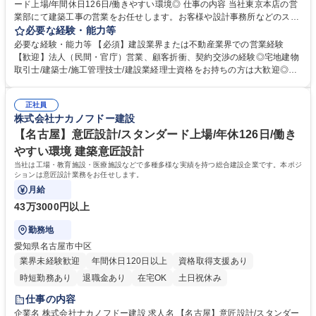
ード上場/年間休日126日/働きやすい環境◎ 仕事の内容 当社東京本店の営
業部にて建築工事の営業をお任せします。お客様や設計事務所などのステ
ークホルダーから情報を収集し、そこで得た情報を社内へ伝達し受注に向
必要な経験・能力等
けたプロジェクトを取りまとめます。受注後は関係各所 のフォローに従事
必要な経験・能力等 【必須】建設業界または不動産業界での営業経験
いただきます。※変更の範囲:会社の定める業務 ◎年齢や階層に応じた研
【歓迎】法人（民間・官庁）営業、顧客折衝、契約交渉の経験◎宅地建物
修制度が充実しております。資格支援制度もあり、社員ひとりひとりのス
取引士/建築士/施工管理技士/建設業経理士資格をお持ちの方は大歓迎◎
キルアップを後押ししています。 ◎1970年代には海外建築事業をスター
【働き方】平均残業20.6H/平均勤続年数17.5年/有給取得平均11日/長期就
トさせ、グローバルにも発展しております。売上の約3～4割が海外建設と
業が可能な環境。土日出勤の場合も代休を取得いただきます。 【実績】国
なるため、ゆくゆくは海外建設にも携われるチャンスもございます。 募集
正社員
会議事堂や日枝神社、浅草寺などの日本を代表する歴史的建造物や、地域
株式会社ナカノフドー建設
職種 【東京】建築工事営業/スタンダード上場/年間休日126日/働きやすい
密着の人気ショッピングセンター、海外事業においては、1970年代にシ
環境◎
ンガポール/アルジェリアでの建設技術協力からスタートし、ホテルや商業
【名古屋】意匠設計/スタンダード上場/年休126日/働き
施設の建設/開発プロジェクトなどを手掛けてきました。 学歴・資格 学
やすい環境 建築意匠設計
歴：大学院 大学 高専 短大 専修学校 高校 語学力： 資格：
当社は工場・教育施設・医療施設などで多種多様な実績を持つ総合建設企業です。本ポジ
ションは意匠設計業務をお任せします。
月給
43万3000円以上
勤務地
愛知県名古屋市中区
業界未経験歓迎
年間休日120日以上
資格取得支援あり
時短勤務あり
退職金あり
在宅OK
土日祝休み
仕事の内容
企業名 株式会社ナカノフドー建設 求人名 【名古屋】意匠設計/スタンダー