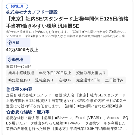
※建物の改変を伴う業務は含みません 募集職種 【名古屋】建築施工管理/
前提とした工期を設定しております。繁忙期に休日出勤が発生した場合は
スタンダード上場/年間休日125日/働きやすい環境
契約社員
代休を取得いただきますが取得できなかった場合は給与で還元いたしま
株式会社ナカノフドー建設
す。 【出張エリア】近辺のエリアが中心ですが、遠方現場は関西に3現
場・静岡に1現場です。一般的な出張期間は現場着工から竣工(1～1年半)
【東京】社内SE/スタンダード上場/年間休日125日/資格
です。 学歴・資格 学歴：大学院 大学 高専 短大 専修学校 高校 語学力：
手当有/働きやすい環境 汎用機SE
資格：1級建築施工管理技士 一級建築士
当社のDX推進室にて社内SEをお任せします。【詳細】■社内問い合わせ対応■既存シス
テムの運用・保守■新規システムの導入など※業務内容の変更の範囲：会社の定める業務
◎建設業界では各社がICT活用による生産性
月給
42万3000円以上
勤務地
東京都千代田区
業界未経験歓迎
年間休日120日以上
資格取得支援あり
時短勤務あり
退職金あり
在宅OK
完全週休2日制
土日祝休み
仕事の内容
企業名 株式会社ナカノフドー建設 求人名 【東京】社内SE/スタンダード
上場/年間休日125日/資格手当有/働きやすい環境 仕事の内容 当社のDX推
進室にて社内SEをお任せします。【詳細】■社内問い合わせ対応■既存シ
ステムの運用・保守■新規システムの導入など※業務内容の変更の範囲：
必要な経験・能力等
会社の定める業務◎建設業界では各社がICT活用による生産性 向上に業界
必要な経験・能力等 【必須】■BIツール、Excel（VBA等）、Access、SQ
全体として取り組んでおります。本ポジションは社員の働き方改革や業務
Lを用いたデータ抽出を行った経験 ■RPAやデータ連携ツールを利用した
負担改善がミッションです。 【テレワークについて】業務内容は、社内問
業務の自動化を行った経験 【働き方】平均残業20.6H/平均勤続年数17.5
い合わせ対応及び、既存システムの運用・保守並びに新規システムの導入
年/有給取得平均11日/長期就業が可能な環境。月の残業時間は45時間を超