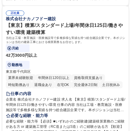
せんが基本的には想定しておりません。希望を確認した上で転勤の検討し
所も8割以上の現場で達成。新たに結ぶ工事契約は4週8閉所を前提とした
ております。■再雇用制度があり、70歳まで就業可能 ※建物の改変を伴う
工期を設定しております。繁忙期に休日出勤が発生した場合は代休を取得
業務は含みません 募集職種 【東京】建築施工管理★第二新卒歓迎★年間
正社員
いただきますが取得できなかった場合は給与で還元いたします。 【出張エ
株式会社ナカノフドー建設
休日125日/働きやすい環境
リア】茨城・栃木・静岡がそれぞれ1現場◎近辺のエリアが中心です。一
般的な出張期間は現場着工から竣工(1～1年半)です。 学歴・資格 学歴：
【東京】積算/スタンダード上場/年間休日125日/働きや
大学院 大学 高専 短大 専修学校 高校 語学力： 資格：2級建築施工管理技
すい環境 建築積算
士 二級建築士 一級建築士
当社は工場・教育施設・医療施設等で多種多様な実績を持つ総合建設企業です。本ポジシ
ョンは当社の建築工事における積算業務をお任せします。
月給
42万3000円以上
勤務地
東京都千代田区
業界未経験歓迎
年間休日120日以上
資格取得支援あり
時短勤務あり
退職金あり
在宅OK
完全週休2日制
土日祝休み
仕事の内容
企業名 株式会社ナカノフドー建設 求人名 【東京】積算/スタンダード上場/
年間休日125日/働きやすい環境 仕事の内容 当社は工場・教育施設・医療
施設等で多種多様な実績を持つ総合建設企業です。本ポジションは当社の
建築工事における積算業務をお任せします。 【業務詳細】■工事に必要な
必要な経験・能力等
材料の種類や数量を設計図書から算出や集計■明細内訳書の作成■業者見積
必要な経験・能力等 【必須】■いずれかのご経験建(建築積算業務のご経験
徴収や値入し、工事予算書の作成 など ◇グローバルに活躍できる環境あ
がある方 or 建築施工管理（RC造またはS造）のご経験がある方 【歓迎】