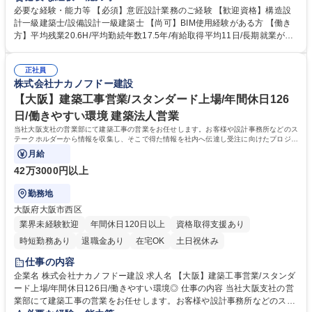
ゼン資料の作成 ■実施設計（図面作成）■確認申請業務 ■工事監理業務 な
必要な経験・能力等 【必須】意匠設計業務のご経験 【歓迎資格】構造設
ど 【実績】国会議事堂や日枝神社、浅草寺などの日本を代表する歴史的建
計一級建築士/設備設計一級建築士 【尚可】BIM使用経験がある方 【働き
造物や、地域密着の人気ショッピングセンター、海外事業においては、19
方】平均残業20.6H/平均勤続年数17.5年/有給取得平均11日/長期就業が可
70年代にシンガポール/アルジェリアでの建設技術協力からスタートし、
能な環境。土日出勤の場合も代休を取得いただきます。月の残業 時間は4
ホテルや商業施設の建設/開発プロジェクトなどを手掛けてきました。 募
5時間を超えることは基本的になく、時差出勤制度もあります◎ 【充実し
集職種 【東京】意匠設計/スタンダード上場/年休126日/働きやすい環境◎
正社員
た研修制度】階層等に応じた研修制度が充実、資格支援制度もあり。社員
株式会社ナカノフドー建設
ひとりひとりのスキルアップを後押ししています。 学歴・資格 学歴：大
学院 大学 高専 短大 専修学校 高校 語学力： 資格：一級建築士
【大阪】建築工事営業/スタンダード上場/年間休日126
日/働きやすい環境 建築法人営業
当社大阪支社の営業部にて建築工事の営業をお任せします。お客様や設計事務所などのス
テークホルダーから情報を収集し、そこで得た情報を社内へ伝達し受注に向けたプロジェ
クトを取りまとめます。受注後は関係各所
月給
42万3000円以上
勤務地
大阪府大阪市西区
業界未経験歓迎
年間休日120日以上
資格取得支援あり
時短勤務あり
退職金あり
在宅OK
土日祝休み
仕事の内容
企業名 株式会社ナカノフドー建設 求人名 【大阪】建築工事営業/スタンダ
ード上場/年間休日126日/働きやすい環境◎ 仕事の内容 当社大阪支社の営
業部にて建築工事の営業をお任せします。お客様や設計事務所などのステ