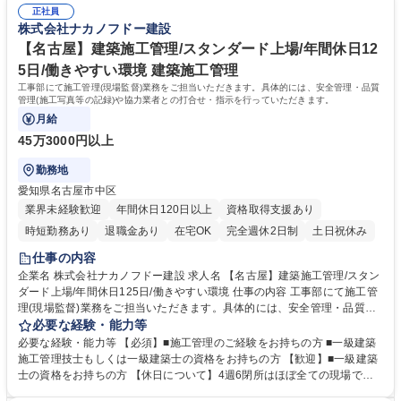
機関から認定を受けました。 募集職種 【大阪】設備設計/スタンダード上
正社員
に応じた研修制度が充実、資格支援制度もあり。社員ひとりひとりのスキ
株式会社ナカノフドー建設
場/年間休日125日/働きやすい環境/資格手当有
ルアップを後押ししています。 学歴・資格 学歴：大学院 大学 高専 短大
専修学校 高校 語学力： 資格：1級電気工事施工管理技士 1級管工事施工管
【名古屋】建築施工管理/スタンダード上場/年間休日12
理技士 一級建築士
5日/働きやすい環境 建築施工管理
工事部にて施工管理(現場監督)業務をご担当いただきます。具体的には、安全管理・品質
管理(施工写真等の記録)や協力業者との打合せ・指示を行っていただきます。
月給
45万3000円以上
勤務地
愛知県名古屋市中区
業界未経験歓迎
年間休日120日以上
資格取得支援あり
時短勤務あり
退職金あり
在宅OK
完全週休2日制
土日祝休み
仕事の内容
企業名 株式会社ナカノフドー建設 求人名 【名古屋】建築施工管理/スタン
ダード上場/年間休日125日/働きやすい環境 仕事の内容 工事部にて施工管
理(現場監督)業務をご担当いただきます。具体的には、安全管理・品質管
理(施工写真等の記録)や協力業者との打合せ・指示を行っていただきま
必要な経験・能力等
す。 「施工図設計」「仮設設計」「官公庁への各種申請」等については、
必要な経験・能力等 【必須】■施工管理のご経験をお持ちの方 ■一級建築
専門部署が担当しますので、施工管理の仕事に専念できる環境が整ってい
施工管理技士もしくは一級建築士の資格をお持ちの方 【歓迎】■一級建築
ます。工期は平均1年程度です。 ◇幅広い案件・大型案件に携わることが
士の資格をお持ちの方 【休日について】4週6閉所はほぼ全ての現場で達
できるだけであはなく、海外の建築にもチャレンジすることが可能です。
成、4週8閉所も8割以上の現場で達成。新たに結ぶ工事契約は4週8閉所を