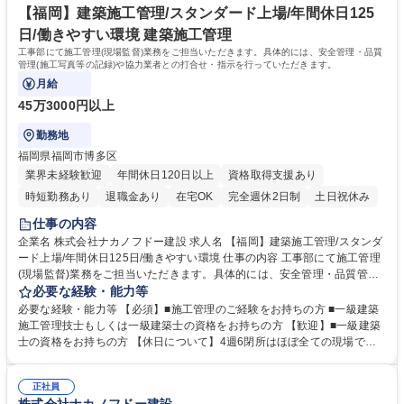
専修学校 高校 語学力： 資格：1級電気工事施工管理技士 1級管工事施工管
【福岡】建築施工管理/スタンダード上場/年間休日125
理技士
日/働きやすい環境 建築施工管理
工事部にて施工管理(現場監督)業務をご担当いただきます。具体的には、安全管理・品質
管理(施工写真等の記録)や協力業者との打合せ・指示を行っていただきます。
月給
45万3000円以上
勤務地
福岡県福岡市博多区
業界未経験歓迎
年間休日120日以上
資格取得支援あり
時短勤務あり
退職金あり
在宅OK
完全週休2日制
土日祝休み
仕事の内容
企業名 株式会社ナカノフドー建設 求人名 【福岡】建築施工管理/スタンダ
ード上場/年間休日125日/働きやすい環境 仕事の内容 工事部にて施工管理
(現場監督)業務をご担当いただきます。具体的には、安全管理・品質管理
(施工写真等の記録)や協力業者との打合せ・指示を行っていただきます。
必要な経験・能力等
「施工図設計」「仮設設計」「官公庁への各種申請」等については、専門
必要な経験・能力等 【必須】■施工管理のご経験をお持ちの方 ■一級建築
部署が担当しますので、施工管理の仕事に専念できる環境が整っていま
施工管理技士もしくは一級建築士の資格をお持ちの方 【歓迎】■一級建築
す。工期は平均1年程度です。 ◇幅広い案件・大型案件に携わることがで
士の資格をお持ちの方 【休日について】4週6閉所はほぼ全ての現場で達
きるだけであはなく、海外の建築にもチャレンジすることが可能です。 ※
成、4週8閉所も8割以上の現場で達成。新たに結ぶ工事契約は4週8閉所を
建物の改変を伴う業務は含みません 募集職種 【福岡】建築施工管理/スタ
前提とした工期を設定しております。繁忙期に休日出勤が発生した場合は
ンダード上場/年間休日125日/働きやすい環境
正社員
代休を取得いただきますが取得できなかった場合は給与で還元いたしま