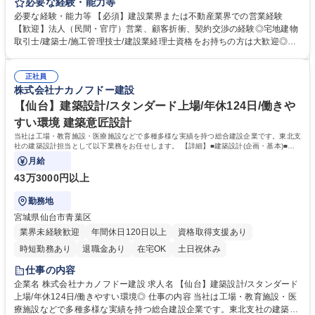
ークホルダーから情報を収集し、そこで得た情報を社内へ伝達し受注に向
必要な経験・能力等
けたプロジェクトを取りまとめます。受注後は関係各所 のフォローに従事
必要な経験・能力等 【必須】建設業界または不動産業界での営業経験
いただきます。 ※変更の範囲:会社の定める業務 ◎年齢や階層に応じた研
【歓迎】法人（民間・官庁）営業、顧客折衝、契約交渉の経験◎宅地建物
修制度が充実しております。資格支援制度もあり、社員ひとりひとりのス
取引士/建築士/施工管理技士/建設業経理士資格をお持ちの方は大歓迎◎
キルアップを後押ししています。 ◎1970年代には海外建築事業をスター
【働き方】平均残業20.6H/平均勤続年数17.5年/有給取得平均11日/長期就
トさせ、グローバルにも発展しております。売上の約3～4割が海外建設と
業が可能な環境。土日出勤の場合も代休を取得いただきます。 【実績】国
なるため、ゆくゆくは海外建設にも携われるチャンスもございます。 募集
正社員
会議事堂や日枝神社、浅草寺などの日本を代表する歴史的建造物や、地域
株式会社ナカノフドー建設
職種 【大阪】建築工事営業/スタンダード上場/年間休日126日/働きやすい
密着の人気ショッピングセンター、海外事業においては、1970年代にシ
環境◎
ンガポール/アルジェリアでの建設技術協力からスタートし、ホテルや商業
【仙台】建築設計/スタンダード上場/年休124日/働きや
施設の建設/開発プロジェクトなどを手掛けてきました。 学歴・資格 学
すい環境 建築意匠設計
歴：大学院 大学 高専 短大 専修学校 高校 語学力： 資格：
当社は工場・教育施設・医療施設などで多種多様な実績を持つ総合建設企業です。東北支
社の建築設計担当として以下業務をお任せします。 【詳細】■建築設計(企画・基本)■図
面作成■施主・施工部門との調整
月給
43万3000円以上
勤務地
宮城県仙台市青葉区
業界未経験歓迎
年間休日120日以上
資格取得支援あり
時短勤務あり
退職金あり
在宅OK
土日祝休み
仕事の内容
企業名 株式会社ナカノフドー建設 求人名 【仙台】建築設計/スタンダード
上場/年休124日/働きやすい環境◎ 仕事の内容 当社は工場・教育施設・医
療施設などで多種多様な実績を持つ総合建設企業です。東北支社の建築設