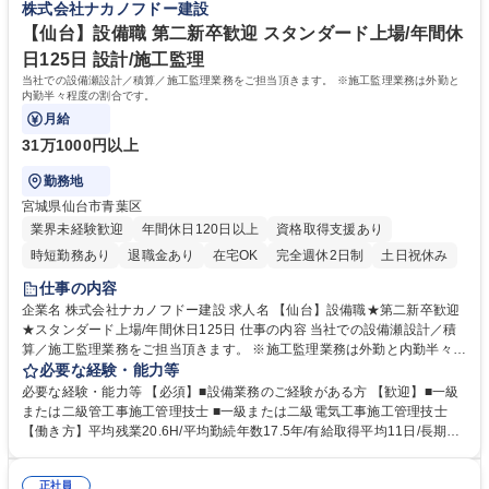
株式会社ナカノフドー建設
い環境/資格手当有
ルアップを後押ししています。 学歴・資格 学歴：大学院 大学 高専 短大
専修学校 高校 語学力： 資格：1級電気工事施工管理技士 1級管工事施工管
【仙台】設備職 第二新卒歓迎 スタンダード上場/年間休
理技士 一級建築士
日125日 設計/施工監理
当社での設備瀬設計／積算／施工監理業務をご担当頂きます。 ※施工監理業務は外勤と
内勤半々程度の割合です。
月給
31万1000円以上
勤務地
宮城県仙台市青葉区
業界未経験歓迎
年間休日120日以上
資格取得支援あり
時短勤務あり
退職金あり
在宅OK
完全週休2日制
土日祝休み
仕事の内容
企業名 株式会社ナカノフドー建設 求人名 【仙台】設備職★第二新卒歓迎
★スタンダード上場/年間休日125日 仕事の内容 当社での設備瀬設計／積
算／施工監理業務をご担当頂きます。 ※施工監理業務は外勤と内勤半々程
度の割合です。 設計・施工案件の空調換気設備、給排水衛生設備、電気設
必要な経験・能力等
備の設計/積算/ 施工監理をお任せします。 【具体的には】 ■工事原価積算
必要な経験・能力等 【必須】■設備業務のご経験がある方 【歓迎】■一級
■見積書の作成 ■協力業者との連携 ■工事内容確認 ■品質管理 ■機器や配管
または二級管工事施工管理技士 ■一級または二級電気工事施工管理技士
の図面配置 など ※施工監理業務は外勤内勤半々程度、積算業務・設計業
【働き方】平均残業20.6H/平均勤続年数17.5年/有給取得平均11日/長期就
務は内勤となります。 募集職種 【仙台】設備職★第二新卒歓迎★スタン
業が可能な環境です。土日出勤の場合も代休を取得いただきます。月の残
ダード上場/年間休日125日
業時間は45時間を超えることは基本的になく、時差出勤制度もあります◎
正社員