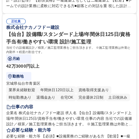
計・設計監理） 【必須資格】一級建築士もしくは二級建築士 【歓迎】■チ
を代表する歴史的建造物や、地域密着の人気ショッピングセンター、海外
ームでの設計業務に柔軟に対応できる方■顧客との対話を重 視した設計が
事業においては、1970年代にシンガポール/アルジェリアでの建設技術協
できる方■CAD操作スキル(jwCAD/AutoCAD/Revit等)■BIM設計の経験者
力からスタートし、ホテルや商業施設の建設/開発プロジェクトなどを手掛
【働き方】平均残業20.6H/平均勤続年数17.5年/有給取得平均11日/長期就
けてきました。売上の約3～4割が海外建設のため、将来的には海外建設に
正社員
業が可能な環境。土日出勤の場合も代休を取得いただきます。月の残業 時
株式会社ナカノフドー建設
も携われるチャンスもあります。 募集職種 【札幌】建築設計/スタンダー
間は45時間を超えることは基本的になく、時差出勤制度もあります◎【充
ド上場/年休124日/働きやすい環境◎
実した研修制度】階層等に応じた研修制度が充実、資格支援制度もあり。
【仙台】設備職/スタンダード上場/年間休日125日/資格
社員ひとりひとりのスキルアップを後押ししています。 学歴・資格 学
手当有/働きやすい環境 設計/施工監理
歴：大学院 大学 高専 短大 専修学校 高校 語学力： 資格：一級建築士 二級
当社での設備瀬設計／積算／施工監理業務をご担当頂きます。 ※施工監理業務は外勤と
建築士 1級建築施工管理技士
内勤半々程度の割合です。
月給
42万3000円以上
勤務地
宮城県仙台市青葉区
業界未経験歓迎
年間休日120日以上
資格取得支援あり
時短勤務あり
退職金あり
在宅OK
完全週休2日制
土日祝休み
仕事の内容
企業名 株式会社ナカノフドー建設 求人名 【仙台】設備職/スタンダード上
場/年間休日125日/資格手当有/働きやすい環境 仕事の内容 当社での設備瀬
設計／積算／施工監理業務をご担当頂きます。 ※施工監理業務は外勤と内
勤半々程度の割合です。 設計・施工案件の空調換気設備、給排水衛生設
必要な経験・能力等
備、電気設備の設計/積算/ 施工監理をお任せします。 【具体的には】 ■工
必要な経験・能力等 【必須】■設備業務のご経験がある方 【歓迎】■一級