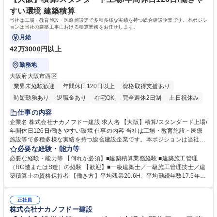
資格：一級建築士 1級建築施工管理技士
すい環境 建築積算
当社は工場・教育施設・医療施設等で多種多様な実績を持つ総合建設企業です。本ポジシ
ョンは当社の建築工事における積算業務をお任せします。
月給
42万3000円以上
勤務地
大阪府大阪市西区
業界未経験歓迎
年間休日120日以上
資格取得支援あり
時短勤務あり
退職金あり
在宅OK
完全週休2日制
土日祝休み
仕事の内容
企業名 株式会社ナカノフドー建設 求人名 【大阪】積算/スタンダード上場/
年間休日126日/働きやすい環境 仕事の内容 当社は工場・教育施設・医療
施設等で多種多様な実績を持つ総合建設企業です。本ポジションは当社の
建築工事における積算業務をお任せします。 【詳細】■工事に必要な材料
必要な経験・能力等
の種類や数量を設計図書から算出や集計■明細内訳書の作成■業者見積徴収
必要な経験・能力等 【何れか必須】■建築積算業務経験 ■建築施工管理
や値入し、工事予算書の作成 など ◇グローバルに活躍できる環境あり：1
（RC造またはS造）の経験 【歓迎】■一級建築士／一級施工管理技士／建
970年代には海外建築事業をスタートさせ、グローバルにも発展しており
築積算士の資格保持者 【働き方】平均残業20.6H、平均勤続年数17.5年、
ます。売上の約3～4割が海外建設となるため、ゆくゆくは海外建設にも携
有給取得平均11日/長期就業が可能な環境。土日出勤の場合も代休を取得
われるチャンスもございます。 募集職種 【大阪】積算/スタンダード上場/
いただきます。月の残業時間は45時間を超えることは基本的になく、時差
年間休日126日/働きやすい環境
正社員
出勤制度もあります◎【充実した研修制度】階層等に応じた研修制度が充
株式会社ナカノフドー建設
実、資格支援制度もあり。社員ひとりひとりのスキルアップを後押しして