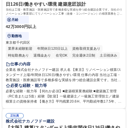
修学校 高校 語学力： 資格：1級建築施工管理技士 一級建築士
日126日/働きやすい環境 建築意匠設計
当社は工場・教育施設・医療施設等で多種多様な実績を持つ総合建設企業です。当社のリ
ノベーション事業部にてリノベーション工事（改修・コンバージョン）の積算業務をご担
当いただきます。
月給
42万3000円以上
勤務地
東京都千代田区
業界未経験歓迎
年間休日120日以上
資格取得支援あり
時短勤務あり
退職金あり
在宅OK
完全週休2日制
土日祝休み
仕事の内容
企業名 株式会社ナカノフドー建設 求人名 【東京】リノベーション積算/ス
タンダード上場/年間休日126日/働きやすい環境 仕事の内容 当社は工場・
教育施設・医療施設等で多種多様な実績を持つ総合建設企業です。当社の
リノベーション事業部にてリノベーション工事（改修・コンバージョン）
必要な経験・能力等
の積算業務をご担当いただきます。 【業務詳細】■見積図面より数量拾い
必要な経験・能力等 【何れか必須】■建築積算業務経験 ■建築施工管理
■専門業者へ見積依頼及び見積内容確認まとめ■現地調査へ同行■見積書作
（RC造またはS造）経験 【歓迎】一級建築士／一級施工管理技士／建築
成業務など ＜主な工事実績＞■ボートレース江戸川ホール雅改修■東京都
積算士の資格保持者 【働き方】平均残業20.6H、平均勤続年数17.5年、有
立青梅総合高等学校■三菱UFJ銀行市ヶ谷ビル外壁リニューアル■ビックカ
給取得平均11日/長期 就業が可能な環境。土日出勤の場合も代休を取得い
メラ本店改修 ※売上の約3～4割が海外建設となるため、ゆくゆくは海外
ただきます。月の残業時間は45時間を超えることは基本的になく、時差出
建設にも携われるチャンスもございます。 募集職種 【東京】リノベーシ
正社員
勤制度もあります。 【充実した研修制度】階層等に応じた研修制度が充
株式会社ナカノフドー建設
ョン積算/スタンダード上場/年間休日126日/働きやすい環境
実、資格支援制度もあり。社員ひとりひとりのスキルアップを後押しして
います。 学歴・資格 学歴：大学院 大学 高専 短大 専修学校 高校 語学力：
【大阪】積算/スタンダード上場/年間休日126日/働きや