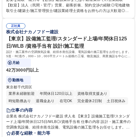
事いただきます。※変更の範囲:会社の定める業務 ◎年齢や階層に応じた
【歓迎】法人（民間・官庁）営業、顧客折衝、契約交渉の経験◎宅地建物
研修制度が充実しております。資格支援制度もあり、社員ひとりひとりの
取引士/建築士/施工管理技士/建設業経理士資格をお持ちの方は大歓迎◎
スキルアップを後押ししています。 ◎1970年代には海外建築事業をスタ
【働き方】平均残業20.6H/平均勤続年数17.5年/有給取得平均11日/長期就
ートさせ、グローバルにも発展しております。売上の約3～4割が海外建設
業が可能な環境。土日出勤の場合も代休を取得いただきます。 【実績】国
となるため、ゆくゆくは海外建設にも携われるチャンスもございます。 募
正社員
会議事堂や日枝神社、浅草寺などの日本を代表する歴史的建造物や、地域
株式会社ナカノフドー建設
集職種 【札幌】建築工事営業/スタンダード上場/年間休日126日/働きやす
密着の人気ショッピングセンター、海外事業においては、1970年代にシ
い環境◎
ンガポール/アルジェリアでの建設技術協力からスタートし、ホテルや商業
【東京】設備施工監理/スタンダード上場/年間休日125
施設の建設/開発プロジェクトなどを手掛けてきました。 学歴・資格 学
日/WLB /資格手当有 設計/施工監理
歴：大学院 大学 高専 短大 専修学校 高校 語学力： 資格：第一種運転免許
設計・施工案件の空調換気設備、給排水衛生設備、電気設備の施工監理をお任せします。
普通自動車 1級建築施工管理技士 一級建築士
S造・RC造/5，000～10，000平方メートル規模の工場、物流施設、商業施設を中心にマ
ンション等もお任せする場合があります。
月給
42万3000円以上
勤務地
東京都千代田区
業界未経験歓迎
年間休日120日以上
資格取得支援あり
時短勤務あり
退職金あり
在宅OK
完全週休2日制
土日祝休み
仕事の内容
企業名 株式会社ナカノフドー建設 求人名 【東京】設備施工監理/スタンダ
ード上場/年間休日125日/WLB◎/資格手当有 仕事の内容 設計・施工案件の
空調換気設備、給排水衛生設備、電気設備の施工監理をお任せします。S
造・RC造/5，000～10，000平方メートル規模の工場、物流施設、商業施
必要な経験・能力等