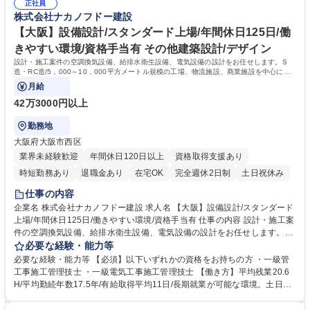
受けました。 募集職種 【東京】設備積算★第二新卒歓迎★スタンダード
正社員
【充実した研修制度】階層等に応じた研修制度が充実、資格支援制度もあ
株式会社ナカノフドー建設
上場/年間休日125日
り。社員ひとりひとりのスキルアップを後押ししています。 学歴・資格
学歴：大学院 大学 高専 短大 専修学校 高校 語学力： 資格：2級電気工事
【大阪】設備設計/スタンダード上場/年間休日125日/働
施工管理技士 2級管工事施工管理技士 1級管工事施工管理技士
きやすい環境/資格手当有 その他建築設計/デザイン
設計・施工案件の空調換気設備、給排水衛生設備、電気設備の設計をお任せします。S
造・RC造/5，000～10，000平方メートル規模の工場、物流施設、商業施設を中心にマ
ンション等もお任せする場合があります。
月給
42万3000円以上
勤務地
大阪府大阪市西区
業界未経験歓迎
年間休日120日以上
資格取得支援あり
時短勤務あり
退職金あり
在宅OK
完全週休2日制
土日祝休み
仕事の内容
企業名 株式会社ナカノフドー建設 求人名 【大阪】設備設計/スタンダード
上場/年間休日125日/働きやすい環境/資格手当有 仕事の内容 設計・施工案
件の空調換気設備、給排水衛生設備、電気設備の設計をお任せします。S
造・RC造/5，000～10，000平方メートル規模の工場、物流施設、商業施
必要な経験・能力等
設を中心にマンション等もお任せする場合があります。 【研修制度】年齢
必要な経験・能力等 【必須】以下いずれかの資格をお持ちの方 ・一級管
や階層に応じた研修制度、資格支援制度有◎ 【グローバルに活躍できる環
工事施工管理技士 ・一級電気工事施工管理技士 【働き方】平均残業20.6
境】売上の約3～4割が海外建設となるため、ゆくゆくは海外建設にも携わ
H/平均勤続年数17.5年/有給取得平均11日/長期就業が可能な環境。土日出
れるチャンスもございます。 【経営】健康経営優良法人2024に認定。従
勤の場合も代休を取得いただきます。月の残業時間は45時間を超えること
業員の健康や幸福を考慮した働きやすい環境を提供することに注力、公的
は基本的になく、時差出勤制度もあります◎ 【充実した研修制度】階層等