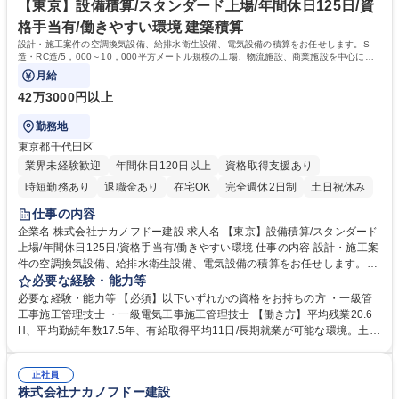
います。 学歴・資格 学歴：大学院 大学 高専 短大 専修学校 高校 語学力：
【東京】設備積算/スタンダード上場/年間休日125日/資
資格：一級建築士 1級建築施工管理技士
格手当有/働きやすい環境 建築積算
設計・施工案件の空調換気設備、給排水衛生設備、電気設備の積算をお任せします。S
造・RC造/5，000～10，000平方メートル規模の工場、物流施設、商業施設を中心にマ
ンション等もお任せする場合があります。
月給
42万3000円以上
勤務地
東京都千代田区
業界未経験歓迎
年間休日120日以上
資格取得支援あり
時短勤務あり
退職金あり
在宅OK
完全週休2日制
土日祝休み
仕事の内容
企業名 株式会社ナカノフドー建設 求人名 【東京】設備積算/スタンダード
上場/年間休日125日/資格手当有/働きやすい環境 仕事の内容 設計・施工案
件の空調換気設備、給排水衛生設備、電気設備の積算をお任せします。S
造・RC造/5，000～10，000平方メートル規模の工場、物流施設、商業施
必要な経験・能力等
設を中心にマンション等もお任せする場合があります。 【研修制度】年齢
必要な経験・能力等 【必須】以下いずれかの資格をお持ちの方 ・一級管
や階層に応じた研修制度、資格支援制度有 【グローバルに活躍できる環
工事施工管理技士 ・一級電気工事施工管理技士 【働き方】平均残業20.6
境】売上の約3～4割が海外建設となるため、海外建設にも携われるチャン
H、平均勤続年数17.5年、有給取得平均11日/長期就業が可能な環境。土日
スもございます。 【経営】健康経営優良法人2024に認定。従業員の健康
出勤の場合も代休を取得いただきます。月の残業時間は45時間を超えるこ
や幸福を考慮した働きやすい環境を提供することに注力、公的機関から認
とは基本的になく、時差出勤制度もあります◎【充実した研修制度】階層
定を受けました。 募集職種 【東京】設備積算/スタンダード上場/年間休日
正社員
等に応じた研修制度が充実、資格支援制度もあり。社員ひとりひとりのス
株式会社ナカノフドー建設
125日/資格手当有/働きやすい環境
キルアップを後押ししています。 学歴・資格 学歴：大学院 大学 高専 短大