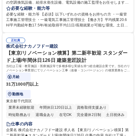
の空調換気設備、給排水衛生設備、電気設備の施工監理をお任せします。
S造・RC造/5，000～10，000平方メートル規模の工場、物流施設、商業
必要な経験・能力等
施設を中心にマンション等もお任せする場合があります。 ※勤務は外勤と
必要な経験・能力等 【必須】以下いずれかの資格をお持ちの方 ・一級管
内勤半々程度の割合です。 【研修制度】年齢や階層に応じた研修制度、資
工事施工管理技士 ・一級電気工事施工管理技士 【働き方】平均残業20.6
格支援制度有◎ 【グローバルに活躍できる環境】売上の約3～4割が海外
H/平均勤続年数17.5年/有給取得平均11日/長期就業が可能な環境。土日出
建設となるため、海外建設にも携われるチャンスもございます。 【経営】
勤の場合も代休を取得いただきます。月の残業時間は45時間を超えること
健康経営優良法人2024に認定。従業員の健康や幸福を考慮した働きやす
は基本的になく、時差出勤制度もあります◎ 【充実した研修制度】階層等
い環境を提供することに注力、公的機関から認定を受けました。 募集職種
正社員
に応じた研修制度が充実、資格支援制度もあり。社員ひとりひとりのスキ
株式会社ナカノフドー建設
【名古屋】設備施工監理/スタンダード上場/年間休日125日/WLB◎/資格手
ルアップを後押ししています。 学歴・資格 学歴：大学院 大学 高専 短大
当有
専修学校 高校 語学力： 資格：1級電気工事施工管理技士 1級管工事施工管
【東京/リノベーション積算】第二新卒歓迎 スタンダー
理技士
ド上場/年間休日126日 建築意匠設計
当社は工場・教育施設・医療施設等で多種多様な実績を持つ総合建設企業です。当社のリ
ノベーション事業部にてリノベーション工事（改修・コンバージョン）の積算業務をご担
当いただきます。
月給
31万1000円以上
勤務地
東京都千代田区
業界未経験歓迎
年間休日120日以上
資格取得支援あり
時短勤務あり
退職金あり
在宅OK
完全週休2日制
土日祝休み
仕事の内容
企業名 株式会社ナカノフドー建設 求人名 【東京/リノベーション積算】第
二新卒歓迎★スタンダード上場/年間休日126日 仕事の内容 当社は工場・