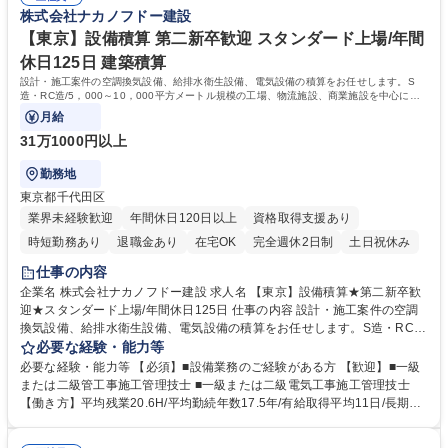
【充実した研修制度】階層等に応じた研修制度が充実、資格支援制度もあ
株式会社ナカノフドー建設
り。社員ひとりひとりのスキルアップを後押ししています。 学歴・資格
学歴：大学院 大学 高専 短大 専修学校 高校 語学力： 資格：2級電気工事
【東京】設備積算 第二新卒歓迎 スタンダード上場/年間
施工管理技士 2級管工事施工管理技士 1級管工事施工管理技士
休日125日 建築積算
設計・施工案件の空調換気設備、給排水衛生設備、電気設備の積算をお任せします。S
造・RC造/5，000～10，000平方メートル規模の工場、物流施設、商業施設を中心にマ
ンション等もお任せする場合があります。
月給
31万1000円以上
勤務地
東京都千代田区
業界未経験歓迎
年間休日120日以上
資格取得支援あり
時短勤務あり
退職金あり
在宅OK
完全週休2日制
土日祝休み
仕事の内容
企業名 株式会社ナカノフドー建設 求人名 【東京】設備積算★第二新卒歓
迎★スタンダード上場/年間休日125日 仕事の内容 設計・施工案件の空調
換気設備、給排水衛生設備、電気設備の積算をお任せします。S造・RC
造/5，000～10，000平方メートル規模の工場、物流施設、商業施設を中
必要な経験・能力等
心にマンション等もお任せする場合があります。 【研修制度】年齢や階層
必要な経験・能力等 【必須】■設備業務のご経験がある方 【歓迎】■一級
に応じた研修制度、資格支援制度あり◎ 【グローバルに活躍できる環境】
または二級管工事施工管理技士 ■一級または二級電気工事施工管理技士
売上の約3～4割が海外建設となるため、海外建設にも携われるチャンスも
【働き方】平均残業20.6H/平均勤続年数17.5年/有給取得平均11日/長期就
ございます。 【経営】健康経営優良法人2024に認定。従業員の健康や幸
業が可能な環境。土日出勤の場合も代休を取得いただきます。月の残業時
福を考慮した働きやすい環境を提供することに注力、公的機関から認定を
間は45時間を超えることは基本的になく、時差出勤制度もあります◎