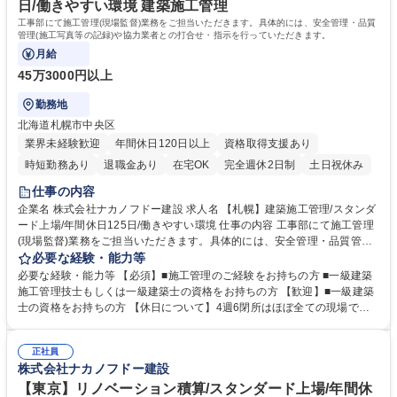
日/働きやすい環境 建築施工管理
工事部にて施工管理(現場監督)業務をご担当いただきます。具体的には、安全管理・品質
管理(施工写真等の記録)や協力業者との打合せ・指示を行っていただきます。
月給
45万3000円以上
勤務地
北海道札幌市中央区
業界未経験歓迎
年間休日120日以上
資格取得支援あり
時短勤務あり
退職金あり
在宅OK
完全週休2日制
土日祝休み
仕事の内容
企業名 株式会社ナカノフドー建設 求人名 【札幌】建築施工管理/スタンダ
ード上場/年間休日125日/働きやすい環境 仕事の内容 工事部にて施工管理
(現場監督)業務をご担当いただきます。具体的には、安全管理・品質管理
(施工写真等の記録)や協力業者との打合せ・指示を行っていただきます。
必要な経験・能力等
「施工図設計」「仮設設計」「官公庁への各種申請」等については、専門
必要な経験・能力等 【必須】■施工管理のご経験をお持ちの方 ■一級建築
部署が担当しますので、施工管理の仕事に専念できる環境が整っていま
施工管理技士もしくは一級建築士の資格をお持ちの方 【歓迎】■一級建築
す。工期は平均1年程度です。 ◇幅広い案件・大型案件に携わることがで
士の資格をお持ちの方 【休日について】4週6閉所はほぼ全ての現場で達
きるだけであはなく、海外の建築にもチャレンジすることが可能です。 ※
成、4週8閉所も8割以上の現場で達成。新たに結ぶ工事契約は4週8閉所を
建物の改変を伴う業務は含みません 募集職種 【札幌】建築施工管理/スタ
前提とした工期を設定しております。繁忙期に休日出勤が発生した場合は
ンダード上場/年間休日125日/働きやすい環境
正社員
代休を取得いただきますが取得できなかった場合は給与で還元いたしま
株式会社ナカノフドー建設
す。 【出張エリア】近辺のエリアが中心です。一般的な出張期間は現場着
工から竣工(1～1年半)です。 学歴・資格 学歴：大学院 大学 高専 短大 専
【東京】リノベーション積算/スタンダード上場/年間休