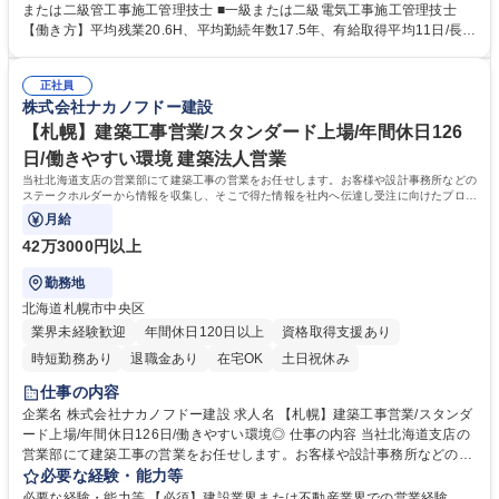
事原価積算 ■見積書の作成 ■協力業者との連携 ■工事内容確認 ■品質管理 ■
または二級管工事施工管理技士 ■一級または二級電気工事施工管理技士
機器や配管の図面配置 など ※施工監理業務は外勤内勤半々程度、積算業
【働き方】平均残業20.6H、平均勤続年数17.5年、有給取得平均11日/長期
務・設計業務は内勤となります。 募集職種 【仙台】設備職/スタンダード
就業が可能な環境。土日出勤の場合も代休を取得いただきます。月の残業
上場/年間休日125日/資格手当有/働きやすい環境
時間は45時間を超えることは基本的になく、時差出勤制度もあります◎
正社員
【充実した研修制度】階層等に応じた研修制度が充実、資格支援制度もあ
株式会社ナカノフドー建設
り。社員ひとりひとりのスキルアップを後押ししています。 学歴・資格
学歴：大学院 大学 高専 短大 専修学校 高校 語学力： 資格：1級電気工事
【札幌】建築工事営業/スタンダード上場/年間休日126
施工管理技士 1級管工事施工管理技士
日/働きやすい環境 建築法人営業
当社北海道支店の営業部にて建築工事の営業をお任せします。お客様や設計事務所などの
ステークホルダーから情報を収集し、そこで得た情報を社内へ伝達し受注に向けたプロジ
ェクトを取りまとめます。受注後は関係各
月給
42万3000円以上
勤務地
北海道札幌市中央区
業界未経験歓迎
年間休日120日以上
資格取得支援あり
時短勤務あり
退職金あり
在宅OK
土日祝休み
仕事の内容
企業名 株式会社ナカノフドー建設 求人名 【札幌】建築工事営業/スタンダ
ード上場/年間休日126日/働きやすい環境◎ 仕事の内容 当社北海道支店の
営業部にて建築工事の営業をお任せします。お客様や設計事務所などのス
テークホルダーから情報を収集し、そこで得た情報を社内へ伝達し受注に
必要な経験・能力等
向けたプロジェクトを取りまとめます。受注後は関係各 所のフォローに従
必要な経験・能力等 【必須】建設業界または不動産業界での営業経験