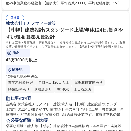
マネジメントもお任せしたいと考えています。 ◎「健康経営優良法人」に
務や申請業務の経験者 【働き方】平均残業20.6H、平均勤続年数17.5年、
認定された非常に働きやすい環境の中で、長期的なキャリアと安心を手に
有給取得平均11日。長期就業が可能な環境です。月の残業時間は45時間
入れてください。 ※業務内容の変更の範囲：会社の定める業務 募集職種
を超えることは基本的になく、時差出勤制度もあります◎ 【充実した研修
【東京/管理部】安定基盤×スキルUP！健康経営優良法人で腰を据えて働く
正社員
制度】階層等に応じた研修制度が充実、資格支援制度もあり。社員ひとり
株式会社ナカノフドー建設
◎
ひとりのスキルアップを後押ししています。 学歴・資格 学歴：大学院 大
学 高専 短大 専修学校 高校 語学力： 資格：日商簿記検定2級 宅地建物取
【札幌】建築設計/スタンダード上場/年休124日/働きや
引士 建設業経理事務士検定
すい環境 建築意匠設計
当社は工場・教育施設・医療施設などで多種多様な実績を持つ総合建設企業です。北海道
支店の建築設計担当として以下業務をお任せします。 【詳細】■建築設計(企画・基本)■
図面作成■施主・施工部門との調整
月給
43万3000円以上
勤務地
北海道札幌市中央区
業界未経験歓迎
年間休日120日以上
資格取得支援あり
時短勤務あり
退職金あり
在宅OK
土日祝休み
仕事の内容
企業名 株式会社ナカノフドー建設 求人名 【札幌】建築設計/スタンダード
上場/年休124日/働きやすい環境◎ 仕事の内容 当社は工場・教育施設・医
療施設などで多種多様な実績を持つ総合建設企業です。北海道支店の建築
設計担当として以下業務をお任せします。 【詳細】■建築設計(企画・基
必要な経験・能力等
本)■図面作成■施主・施工部門との調整 ■法令確認■顧客対応など※仕事内
必要な経験・能力等 【必須】建築設計の実務経験者（基本設計・実施設
容の変更範囲：会社の定める業務 【当社】国会議事堂や浅草寺などの日本