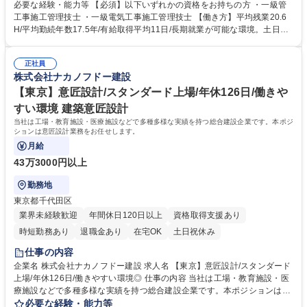
設を中心にマンション等もお任せする場合があります。 ※勤務は外勤と内
必要な経験・能力等 【必須】以下いずれかの資格をお持ちの方 ・一級管
勤半々程度の割合です。 【研修制度】年齢や階層に応じた研修制度、資格
工事施工管理技士 ・一級電気工事施工管理技士 【働き方】平均残業20.6
支援制度有◎ 【グローバルに活躍できる環境】売上の約3～4割が海外建
H/平均勤続年数17.5年/有給取得平均11日/長期就業が可能な環境。土日出
設となるため、海外建設にも携われるチャンスもございます。 【経営】健
勤の場合も代休を取得いただきます。月の残業時間は45時間を超えること
康経営優良法人2024に認定。従業員の健康や幸福を考慮した働きやすい
は基本的になく、時差出勤制度もあります◎ 【充実した研修制度】階層等
環境を提供することに注力、公的機関から認定を受けました。 募集職種
正社員
に応じた研修制度が充実、資格支援制度もあり。社員ひとりひとりのスキ
株式会社ナカノフドー建設
【東京】設備施工監理/スタンダード上場/年間休日125日/WLB◎/資格手当
ルアップを後押ししています。 学歴・資格 学歴：大学院 大学 高専 短大
有
専修学校 高校 語学力： 資格：1級電気工事施工管理技士 1級管工事施工管
【東京】意匠設計/スタンダード上場/年休126日/働きや
理技士
すい環境 建築意匠設計
当社は工場・教育施設・医療施設などで多種多様な実績を持つ総合建設企業です。本ポジ
ションは意匠設計業務をお任せします。
月給
43万3000円以上
勤務地
東京都千代田区
業界未経験歓迎
年間休日120日以上
資格取得支援あり
時短勤務あり
退職金あり
在宅OK
土日祝休み
仕事の内容
企業名 株式会社ナカノフドー建設 求人名 【東京】意匠設計/スタンダード
上場/年休126日/働きやすい環境◎ 仕事の内容 当社は工場・教育施設・医
療施設などで多種多様な実績を持つ総合建設企業です。本ポジションは意
匠設計業務をお任せします。 【詳細】■企画設計の立案 ■コンペ物件プレ
必要な経験・能力等