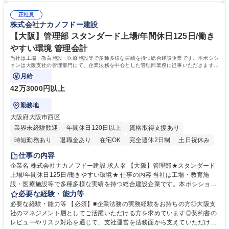
が主な業務となります。社内システムの開発業務を行っていない為、基本
えることは基本的になく、時差出勤制度有。健康経営優良法人2024に認
テレワークでの業務は認めていません。 募集職種 【東京】社内SE/スタン
正社員
定。従業員の健康や幸福を考慮した働きやすい環境を提供することに注
株式会社ナカノフドー建設
ダード上場/年間休日125日/資格手当有/働きやすい環境
力、公的機関から認定を受けました。 【充実した研修制度】階層等に応じ
た研修制度が充実、資格支援制度もあり。社員ひとりひとりのスキルアッ
【大阪】管理部 スタンダード上場/年間休日125日/働き
プを後押ししています。 学歴・資格 学歴：大学院 大学 高専 短大 専修学
やすい環境 管理会計
校 高校 語学力： 資格：
当社は工場・教育施設・医療施設等で多種多様な実績を持つ総合建設企業です。本ポシシ
ョンは大阪支社の管理部門にて、企業法務を中心とした管理部業務に従事いただきます。
入社後は契約書・覚書等のリーガルチェッ
月給
42万3000円以上
勤務地
大阪府大阪市西区
業界未経験歓迎
年間休日120日以上
資格取得支援あり
時短勤務あり
退職金あり
在宅OK
完全週休2日制
土日祝休み
仕事の内容
企業名 株式会社ナカノフドー建設 求人名 【大阪】管理部★スタンダード
上場/年間休日125日/働きやすい環境★ 仕事の内容 当社は工場・教育施
設・医療施設等で多種多様な実績を持つ総合建設企業です。本ポシション
は大阪支社の管理部門にて、企業法務を中心とした管理部業務に従事いた
必要な経験・能力等
だきます。入社後は契約書・覚書等のリーガルチェッ ク、リスク管理、社
必要な経験・能力等 【必須】■企業法務の実務経験をお持ちの方◎大阪支
内調整業務を中心に、総務（備品・資産管理、拠点長補佐）、経理（伝票
社のマネジメント層としてご活躍いただける方を求めています◎契約書の
処理、請求・支払管理、原価管理、四半期決算）、労務（勤怠管理、雇用
レビューやリスク対応を通じて、支社運営を法務面から支えていただける