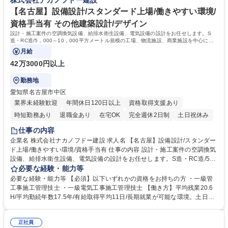
株式会社ナカノフドー建設
す。 【出張エリア】近辺のエリアが中心で遠方現場は山口に2現場ありま
す。一般的な出張期間は現場着工から竣工(1～1年半)です。 学歴・資格
【名古屋】設備設計/スタンダード上場/働きやすい環境/
学歴：大学院 大学 高専 短大 専修学校 高校 語学力： 資格：1級建築施工
資格手当有 その他建築設計/デザイン
管理技士 一級建築士
設計・施工案件の空調換気設備、給排水衛生設備、電気設備の設計をお任せします。S
造・RC造/5，000～10，000平方メートル規模の工場、物流施設、商業施設を中心にマ
ンション等もお任せする場合があります。
月給
42万3000円以上
勤務地
愛知県名古屋市中区
業界未経験歓迎
年間休日120日以上
資格取得支援あり
時短勤務あり
退職金あり
在宅OK
完全週休2日制
土日祝休み
仕事の内容
企業名 株式会社ナカノフドー建設 求人名 【名古屋】設備設計/スタンダー
ド上場/働きやすい環境/資格手当有 仕事の内容 設計・施工案件の空調換気
設備、給排水衛生設備、電気設備の設計をお任せします。S造・RC造/5，
000～10，000平方メートル規模の工場、物流施設、商業施設を中心にマ
必要な経験・能力等
ンション等もお任せする場合があります。 【研修制度】年齢や階層に応じ
必要な経験・能力等 【必須】以下いずれかの資格をお持ちの方 ・一級管
た研修制度、資格支援制度有◎ 【グローバルに活躍できる環境】売上の約
工事施工管理技士 ・一級電気工事施工管理技士 【働き方】平均残業20.6
3～4割が海外建設となるため、ゆくゆくは海外建設にも携われるチャンス
H/平均勤続年数17.5年/有給取得平均11日/長期就業が可能な環境。土日出
もございます。 【経営】健康経営優良法人2024に認定。従業員の健康や
勤の場合も代休を取得いただきます。月の残業時間は45時間を超えること
幸福を考慮した働きやすい環境を提供することに注力、公的機関から認定
は基本的になく、時差出勤制度もあります◎ 【充実した研修制度】階層等
を受けました。 募集職種 【名古屋】設備設計/スタンダード上場/働きやす
正社員
に応じた研修制度が充実、資格支援制度もあり。社員ひとりひとりのスキ