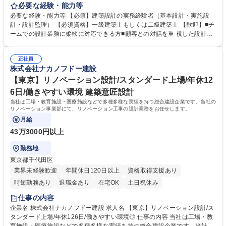
計担当として以下業務をお任せします。 【詳細】■建築設計(企画・基本)■
必要な経験・能力等
図面作成■施主・施工部門との調整 ■法令確認■顧客対応など※仕事内容の
必要な経験・能力等 【必須】建築設計の実務経験者（基本設計・実施設
変更範囲：会社の定める業務 【当社】国会議事堂や浅草寺などの日本を代
計・設計監理） 【必須資格】一級建築士もしくは二級建築士 【歓迎】■チ
表する歴史的建造物や、地域密着の人気ショッピングセンター、海外事業
ームでの設計業務に柔軟に対応できる方■顧客との対話を重 視した設計が
においては、1970年代にシンガポール/アルジェリアでの建設技術協力か
できる方■CAD操作スキル(jwCAD/AutoCAD/Revit等)■BIM設計の経験者
らスタートし、ホテルや商業施設の建設/開発プロジェクトなどを手掛けて
【働き方】平均残業20.6H/平均勤続年数17.5年/有給取得平均11日/長期就
きました。売上の約3～4割が海外建設のため、将来的には海外建設にも携
正社員
業が可能な環境。土日出勤の場合も代休を取得いただきます。月の残業 時
株式会社ナカノフドー建設
われるチャンスもあります。 募集職種 【仙台】建築設計/スタンダード上
間は45時間を超えることは基本的になく、時差出勤制度もあります◎【充
場/年休124日/働きやすい環境◎
実した研修制度】階層等に応じた研修制度が充実、資格支援制度もあり。
【東京】リノベーション設計/スタンダード上場/年休12
社員ひとりひとりのスキルアップを後押ししています。 学歴・資格 学
6日/働きやすい環境 建築意匠設計
歴：大学院 大学 高専 短大 専修学校 高校 語学力： 資格：一級建築士 二級
当社は工場・教育施設・医療施設などで多種多様な実績を持つ総合建設企業です。当社の
建築士
リノベーション事業部にて、リノベーション工事の設計業務をお任せします。
月給
43万3000円以上
勤務地
東京都千代田区
業界未経験歓迎
年間休日120日以上
資格取得支援あり
時短勤務あり
退職金あり
在宅OK
土日祝休み
仕事の内容
企業名 株式会社ナカノフドー建設 求人名 【東京】リノベーション設計/ス
タンダード上場/年休126日/働きやすい環境◎ 仕事の内容 当社は工場・教