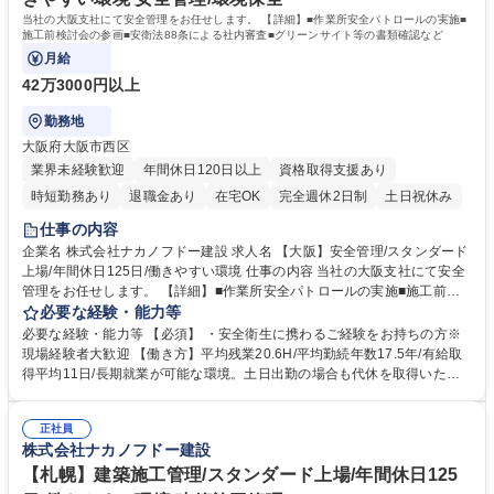
当社の大阪支社にて安全管理をお任せします。 【詳細】■作業所安全パトロールの実施■
施工前検討会の参画■安衛法88条による社内審査■グリーンサイト等の書類確認など
月給
42万3000円以上
勤務地
大阪府大阪市西区
業界未経験歓迎
年間休日120日以上
資格取得支援あり
時短勤務あり
退職金あり
在宅OK
完全週休2日制
土日祝休み
仕事の内容
企業名 株式会社ナカノフドー建設 求人名 【大阪】安全管理/スタンダード
上場/年間休日125日/働きやすい環境 仕事の内容 当社の大阪支社にて安全
管理をお任せします。 【詳細】■作業所安全パトロールの実施■施工前検
討会の参画■安衛法88条による社内審査■グリーンサイト等の書類確認な
必要な経験・能力等
ど 【研修制度】年齢や階層に応じた研修制度、資格支援制度有◎ 【グロ
必要な経験・能力等 【必須】 ・安全衛生に携わるご経験をお持ちの方※
ーバルに活躍できる環境】売上の約3～4割が海外建設となるため、ゆくゆ
現場経験者大歓迎 【働き方】平均残業20.6H/平均勤続年数17.5年/有給取
くは海外建設にも携われるチャンスもございます。 【経営】健康経営優良
得平均11日/長期就業が可能な環境。土日出勤の場合も代休を取得いただ
法人2024に認定。従業員の健康や幸福を考慮した働きやすい環境を提供
きます。月の残業時間は45時間を超えることは基本的になく、時差出勤制
することに注力、公的機関から認定を受けました。 募集職種 【大阪】安
度もあります◎ 【充実した研修制度】階層等に応じた研修制度が充実、資
全管理/スタンダード上場/年間休日125日/働きやすい環境
正社員
格支援制度もあり。社員ひとりひとりのスキルアップを後押ししていま
株式会社ナカノフドー建設
す。 学歴・資格 学歴：大学院 大学 高専 短大 専修学校 高校 語学力： 資
格：
【札幌】建築施工管理/スタンダード上場/年間休日125