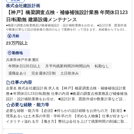
梁、土木構造物等の施工現場を見学できます。（年に数回実施していま
株式会社建設計画
す。）自らのスキルアップに役立ちます。 コンクリートに特化した橋梁の
設計ノウハウが弊社の強みです。 学歴・資格 学歴：大学院 大学 高専 短大
【神戸】橋梁調査点検・補修補強設計業務 年間休日123
専修学校 高校 語学力： 資格：
日/転勤無 建築設備メンテナンス
■橋梁の調査点検業務及び補修補強設計・設計補助業務をお任せ。 ■設計計算、図面作成
や数量計算など設計技術者の指示のもとで業務を行 って頂きます。未経験からでもOJT
を通してスキルを磨く事が出来ます。
月給
23万円以上
勤務地
兵庫県神戸市東灘区
年間休日120日以上
月平均残業時間20時間以内
転勤なし
退職金あり
完全週休2日制
土日祝休み
仕事の内容
企業名 株式会社建設計画 求人名 【神戸】橋梁調査点検・補修補強設計業
務★年間休日123日/転勤無 仕事の内容 ■橋梁の調査点検業務及び補修補強
設計・設計補助業務をお任せ。 ■設計計算、図面作成や数量計算など設計
技術者の指示のもとで業務を行 って頂きます。未経験からでもOJTを通し
必要な経験・能力等
てスキルを磨く事が出来ます。 【業務イメージ】数名のグループで1つの
必要な経験・能力等 【必須】■何らかの設計経験をお持ちの方 【歓迎】■
案件を担当します。1つの案件は約3か月程度。調査点検業務：3日～1週
理系あるいは土木系の学部・学科卒の方 【求める人物像】仕事が好きなバ
間程度、その他は計画・設計業務となります。（そのため内勤業務がメイ
イタリティ溢れる方 【働き方】弊社は会社を上げて残業時間の削減に取り
ンです。建築物への改変作業は伴いません） ★転勤はなく、神戸で安定し
組んでおり入社後の月平均残業時間は10～15時間。残業時間が月45時間
て働けます。六アイから大阪湾・神戸湾・関空などが望める優れた環境の
を超えた場合は必ず代休を取得して頂きます。 【やりがい】現場見学：橋