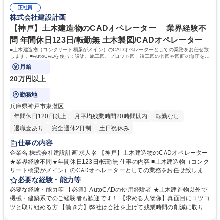
を超えた場合は必ず代休を取得して頂きます。 【やりがい】現場見学：橋
正社員
梁、土木構造物等の施工現場を見学できます。（年に数回実施していま
株式会社建設計画
す。）自らのスキルアップに役立ちます。 コンクリートに特化した橋梁の
設計ノウハウが弊社の強みです。 学歴・資格 学歴：大学院 大学 高専 短大
【神戸】土木建造物のCADオペレーター 業界経験不
専修学校 高校 語学力： 資格：
問 年間休日123日/転勤無 土木製図/CADオペレーター
■土木建造物（コンクリート橋梁がメイン）のCADオペレーターとしての業務をお任せ致
します。■AutoCADを使って設計、施工図、プロット図、竣工図の作図や図面の修正をお
任せいたします。
月給
20万円以上
勤務地
兵庫県神戸市東灘区
年間休日120日以上
月平均残業時間20時間以内
転勤なし
退職金あり
完全週休2日制
土日祝休み
仕事の内容
企業名 株式会社建設計画 求人名 【神戸】土木建造物のCADオペレーター
★業界経験不問★年間休日123日/転勤無 仕事の内容 ■土木建造物（コンク
リート橋梁がメイン）のCADオペレーターとしての業務をお任せ致しま
す。■AutoCADを使って設計、施工図、プロット図、竣工図の作図や図面
必要な経験・能力等
の修正をお任せいたします。 エクセルを使用して数量計算を行います。
必要な経験・能力等 【必須】AutoCADの使用経験者 ★土木建造物以外で
★現在の業務レベルにあわせて、案件をお任せいたしますので、ご安心く
機械・建築系でのご経験者も歓迎です！ 【求める人物像】真面目にコツコ
ださい。 ★転勤はなく、神戸で安定して働けます。六アイから大阪湾・神
ツと取り組める方 【働き方】弊社は会社を上げて残業時間の削減に取り組
戸湾・関空などが望める優れた環境のオフィスです。 募集職種 【神戸】
んでおり入社後の月平均残業時間は10～15時間。有給休暇の取得率は高