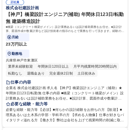
オフィスです。 【変更の範囲】なし 募集職種 【神戸】橋梁調査点検・補
正社員
梁、土木構造物等の施工現場を見学できます。（年に数回実施していま
株式会社建設計画
修補強設計業務★年間休日123日/転勤無
す。）自らのスキルアップに役立ちます。 コンクリートに特化した橋梁の
設計ノウハウが弊社の強みです。 学歴・資格 学歴：大学院 大学 高専 短大
【神戸】橋梁設計エンジニア(補助) 年間休日123日/転勤
専修学校 高校 語学力： 資格：
無 建築構造設計
■橋梁（コンクリート橋梁がメイン）設計業務あるいは設計補助業務をお任せ。■設計計
算、図面作成や数量計算など設計技術者の指示のもとで業務を行って頂きます。経験の浅
い方でもOJTを通してスキルを磨けます。
月給
23万円以上
勤務地
兵庫県神戸市東灘区
業界未経験歓迎
年間休日120日以上
月平均残業時間20時間以内
転勤なし
退職金あり
完全週休2日制
土日祝休み
仕事の内容
企業名 株式会社建設計画 求人名 【神戸】橋梁設計エンジニア（補助）★
年間休日123日/転勤無 仕事の内容 ■橋梁（コンクリート橋梁がメイン）設
計業務あるいは設計補助業務をお任せ。■設計計算、図面作成や数量計算
など設計技術者の指示のもとで業務を行って頂きます。経験の浅い方でも
必要な経験・能力等
OJTを通してスキルを磨けます。 ★本ポジションは「新設」の橋梁担当と
必要な経験・能力等 【必須】■何らかの設計経験をお持ちの方 【歓迎】■
なります。補修補強設計も行っておりますが、別担当者が在籍しておりま
理系あるいは土木系の学部・学科卒の方 【求める人物像】仕事が好きなバ
す。 ★転勤はなく、神戸で安定して働けます。六アイから大阪湾・神戸
イタリティ溢れる方 【働き方】弊社は会社を上げて残業時間の削減に取り
湾・関空などが望める優れた環境のオフィスです。 【変更の範囲】なし
組んでおり入社後の月平均残業時間は10～15時間。残業時間が月45時間
募集職種 【神戸】橋梁設計エンジニア（補助）★年間休日123日/転勤無