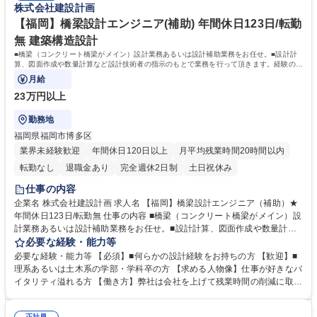
株式会社建設計画
【福岡】橋梁設計エンジニア(補助) 年間休日123日/転勤
無 建築構造設計
■橋梁（コンクリート橋梁がメイン）設計業務あるいは設計補助業務をお任せ。■設計計
算、図面作成や数量計算など設計技術者の指示のもとで業務を行って頂きます。経験の浅
い方でもOJTを通してスキルを磨けます。
月給
23万円以上
勤務地
福岡県福岡市博多区
業界未経験歓迎
年間休日120日以上
月平均残業時間20時間以内
転勤なし
退職金あり
完全週休2日制
土日祝休み
仕事の内容
企業名 株式会社建設計画 求人名 【福岡】橋梁設計エンジニア（補助）★
年間休日123日/転勤無 仕事の内容 ■橋梁（コンクリート橋梁がメイン）設
計業務あるいは設計補助業務をお任せ。■設計計算、図面作成や数量計算
など設計技術者の指示のもとで業務を行って頂きます。経験の浅い方でも
必要な経験・能力等
OJTを通してスキルを磨けます。 ★本ポジションは「新設」の橋梁担当と
必要な経験・能力等 【必須】■何らかの設計経験をお持ちの方 【歓迎】■
なります。補修補強設計も行っておりますが、別担当者が在籍しておりま
理系あるいは土木系の学部・学科卒の方 【求める人物像】仕事が好きなバ
す。 ★転勤はなく、神戸で安定して働けます。六アイから大阪湾・神戸
イタリティ溢れる方 【働き方】弊社は会社を上げて残業時間の削減に取り
湾・関空などが望める優れた環境のオフィスです。 【変更の範囲】なし
組んでおり入社後の月平均残業時間は10～15時間。残業時間が月45時間
募集職種 【福岡】橋梁設計エンジニア（補助）★年間休日123日/転勤無
を超えた場合は必ず代休を取得して頂きます。 【やりがい】現場見学：橋
正社員