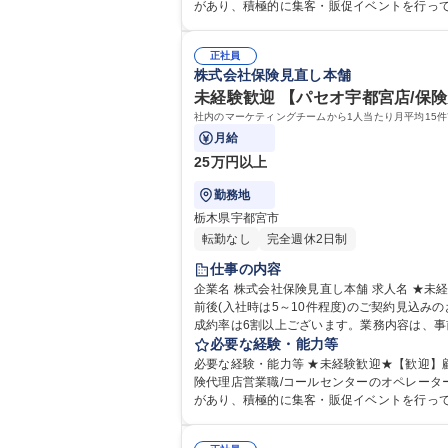
があり、積極的に集客・販促イベントを行っ
マといったものもありませんので、純粋にお客様に対してのコンサルティン
力： 資格：
正社員
株式会社保険見直し本舗
未経験歓迎 【パセオ宇都宮店/保
社内のマーケティングチームから1人当たり月平均15件
月給
25万円以上
勤務地
栃木県宇都宮市
転勤なし
完全週休2日制
仕事の内容
企業名 株式会社保険見直し本舗 求人名 ★未経験歓迎★【パセオ宇都宮店/保険見直し本舗での店舗営業】 仕事の内容 社内のマーケティングチームから1人当たり月平均15件
前後(入社時は5～10件程度)のご契約見込みのお客様の紹介があり
成約率は6割以上ございます。業務内容は、
て、オンライン・訪問での商談対応もござい
必要な経験・能力等
ていただきます。 募集職種 ★未
必要な経験・能力等 ★未経験歓迎★【歓迎】顧
険代理店営業職/コールセンターのオペレーターなど 【魅力】当社は同業他社と比較した際に、会社からの見込み顧客の紹介が多い点が特徴です。営業
があり、積極的に集客・販促イベントを行っ
マといったものもありませんので、純粋にお客様に対してのコンサルティン
力： 資格：