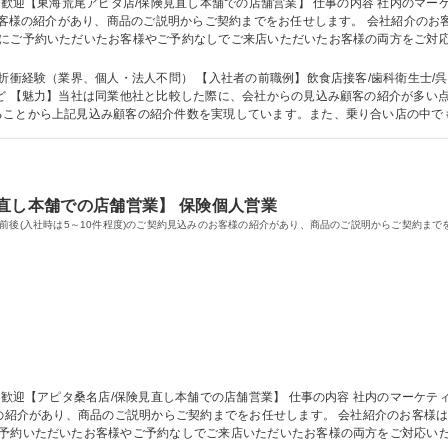
品のご説明からご契約までをお任せします。 会社紹介のお客様は保険に関心をお持ちの方が多いため、成
前にご予約いただいたお客様やご予約なしでご来店いただいたお客様の両方をご対
。金融のアドバイザーとして、保険商品を中心にお客様の人生やお金にかかわるお
東海荒尾アピタ店/保険見直し本舗での店舗営業】
折衝経験（業界、個人・法人不問） 【入社者の前職例】飲食店接客/歯科衛生士/呉服
門があ
ることから上記見込み顧客の紹介件数を実現しています。また、乗り合い店の中で
に専念することが可能です。 学歴・資格 学歴：大学院 大学 高専 短大 専修学校 高校 語学力：
直し本舗での店舗営業】 保険個人営業
前後(入社時は5～10件程度)のご契約見込みのお客様の紹介があり、商品のご説明からご契約まで
明からご契約までをお任せします。 会社紹介のお客様は保険に関心をお持ちの方が多いため、成約率
ご予約いただいたお客様やご予約なしでご来店いただいたお客様の両方をご対応い