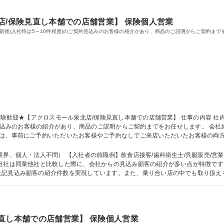
店/保険見直し本舗での店舗営業】 保険個人営業
前後(入社時は5～10件程度)のご契約見込みのお客様の紹介があり、商品のご説明からご契約まで
の紹介があり、商品のご説明からご契約までをお任せします。 会社紹介のお客様は保険に関心をお持ちの方が多い
容は、事前にご予約いただいたお客様やご予約なしでご来店いただいたお客様の両
ざいます。金融のアドバイザーとして、保険商品を中心にお客様の人生やお金にか
種 ★未経験歓迎★【アクロスモール泉北店/保険見直し本舗での店舗営業】
界、個人・法人不問） 【入社者の前職例】飲食店接客/歯科衛生士/呉服販売/営業事
上記見込み顧客の紹介件数を実現しています。また、乗り合い店の中でも取り扱え
もありませんので、純粋にお客様に対してのコンサルティング業務に専念する
直し本舗での店舗営業】 保険個人営業