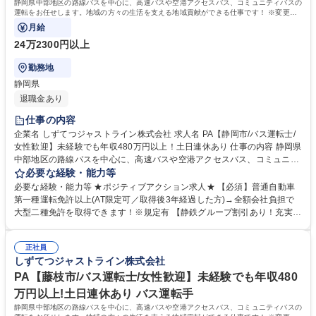
静岡県中部地区の路線バスを中心に、高速バスや空港アクセスバス、コミュニティバスの
運転をお任せします。地域の方々の生活を支える地域貢献ができる仕事です！ ※変更の
範囲：当社業務全般
月給
24万2300円以上
勤務地
静岡県
退職金あり
仕事の内容
企業名 しずてつジャストライン株式会社 求人名 PA【静岡市/バス運転士/
女性歓迎】未経験でも年収480万円以上！土日連休あり 仕事の内容 静岡県
中部地区の路線バスを中心に、高速バスや空港アクセスバス、コミュニテ
ィバスの運転をお任せします。地域の方々の生活を支える地域貢献ができ
必要な経験・能力等
る仕事です！ ※変更の範囲：当社業務全般 ＜入社後の流れ＞■大型二種免
必要な経験・能力等 ★ポジティブアクション求人★ 【必須】普通自動車
許の取得(約1ヵ月)／全額会社負担※規定あり ■安全研修センターでの研修
第一種運転免許以上(AT限定可／取得後3年経過した方)→全額会社負担で
(約2～3ヵ月)：座学・実技 ■営業所での研修(約1ヵ月)・デビュー ＜女性ド
大型二種免許を取得できます！※規定有 【静鉄グループ割引あり！充実の
ライバーが活躍中！＞未経験で入社後、大型二種免許を取得して活躍する
福利厚生】 2019年に100周年を迎えた静鉄グループの一員として、グル
女性ドライバーが多数！営業所には女性専用休憩室もあり、働きやすい環
ープ各社の割引制度を利用できることはもちろん、ご家族が無料で路線バ
境が整っています。現在は50名以上の女性運転士が活躍しています！ 募
正社員
スが利用できる「家族乗車証」など、当社独自の福利厚生も充実。さらに
しずてつジャストライン株式会社
集職種 PA【静岡市/バス運転士/女性歓迎】未経験でも年収480万円以上！
入社祝い金として10万円支給！ 学歴・資格 学歴：大学院 大学 高専 短大
土日連休あり
専修学校 高校 語学力： 資格：第一種運転免許普通自動車
PA【藤枝市/バス運転士/女性歓迎】未経験でも年収480
万円以上!土日連休あり バス運転手
静岡県中部地区の路線バスを中心に、高速バスや空港アクセスバス、コミュニティバスの