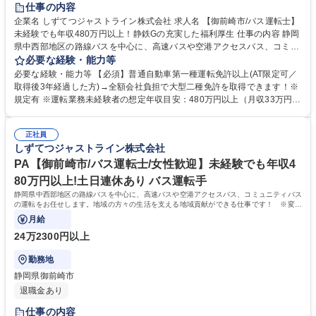
仕事の内容
企業名 しずてつジャストライン株式会社 求人名 【御前崎市/バス運転士】
未経験でも年収480万円以上！静鉄Gの充実した福利厚生 仕事の内容 静岡
県中西部地区の路線バスを中心に、高速バスや空港アクセスバス、コミュ
ニティバスの運転をお任せします。地域の方々の生活を支える地域貢献が
必要な経験・能力等
できる仕事です！ ※変更の範囲：当社業務全般 ＜入社後の流れ＞■大型二
必要な経験・能力等 【必須】普通自動車第一種運転免許以上(AT限定可／
種免許の取得(約1ヵ月)／全額会社負担※規定あり ■安全研修センターでの
取得後3年経過した方)→全額会社負担で大型二種免許を取得できます！※
研修(約2～3ヵ月)：座学・実技 ■営業所での研修(約1ヵ月)・デビュー 募集
規定有 ※運転業務未経験者の想定年収目安：480万円以上（月収33万円
職種 【御前崎市/バス運転士】未経験でも年収480万円以上！静鉄Gの充実
～） 【充実の制度】引越し補助/社宅制度/移住者補助・支援 【魅力的な福
した福利厚生
利厚生】静鉄グループが提供するサービスにおける各社割引制度。保有施
正社員
設利用補助。階層別で従業員に沿った独自の研修制度。このように仕事面
しずてつジャストライン株式会社
の成長と充実した福利厚生でワークライフバランスが整えられます。 学
歴・資格 学歴：大学院 大学 高専 短大 専修学校 高校 語学力： 資格：第一
PA【御前崎市/バス運転士/女性歓迎】未経験でも年収4
種運転免許普通自動車
80万円以上!土日連休あり バス運転手
静岡県中西部地区の路線バスを中心に、高速バスや空港アクセスバス、コミュニティバス
の運転をお任せします。地域の方々の生活を支える地域貢献ができる仕事です！ ※変更
の範囲：当社業務全般
月給
24万2300円以上
勤務地
静岡県御前崎市
退職金あり
仕事の内容