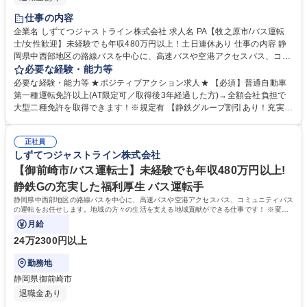
仕事の内容
企業名 しずてつジャストライン株式会社 求人名 PA【牧之原市/バス運転
士/女性歓迎】未経験でも年収480万円以上！土日連休あり 仕事の内容 静
岡県中西部地区の路線バスを中心に、高速バスや空港アクセスバス、コミ
ュニティバスの運転をお任せします。地域の方々の生活を支える地域貢献
必要な経験・能力等
ができる仕事です！ ※変更の範囲：当社業務全般 ＜入社後の流れ＞■大型
必要な経験・能力等 ★ポジティブアクション求人★ 【必須】普通自動車
二種免許の取得(約1ヵ月)／全額会社負担※規定あり ■安全研修センターで
第一種運転免許以上(AT限定可／取得後3年経過した方)→全額会社負担で
の研修(約2～3ヵ月)：座学・実技 ■営業所での研修(約1ヵ月)・デビュー ＜
大型二種免許を取得できます！※規定有 【静鉄グループ割引あり！充実の
女性ドライバーが活躍中！＞未経験で入社後、大型二種免許を取得して活
福利厚生】 2019年に100周年を迎えた静鉄グループの一員として、グル
躍する女性ドライバーが多数！営業所には女性専用休憩室もあり、働きや
ープ各社の割引制度を利用できることはもちろん、ご家族が無料で路線バ
すい環境が整っています。現在は50名以上の女性運転士が活躍していま
正社員
スが利用できる「家族乗車証」など、当社独自の福利厚生も充実。さらに
しずてつジャストライン株式会社
す！ 募集職種 PA【牧之原市/バス運転士/女性歓迎】未経験でも年収480万
入社祝い金として10万円支給！ 学歴・資格 学歴：大学院 大学 高専 短大
円以上！土日連休あり
専修学校 高校 語学力： 資格：第一種運転免許普通自動車
【御前崎市/バス運転士】未経験でも年収480万円以上!
静鉄Gの充実した福利厚生 バス運転手
静岡県中西部地区の路線バスを中心に、高速バスや空港アクセスバス、コミュニティバス
の運転をお任せします。地域の方々の生活を支える地域貢献ができる仕事です！ ※変更
の範囲：当社業務全般
月給
24万2300円以上
勤務地
静岡県御前崎市
退職金あり