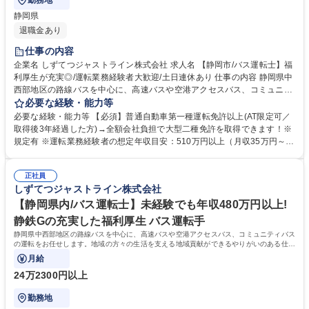
勤務地
静岡県
退職金あり
仕事の内容
企業名 しずてつジャストライン株式会社 求人名 【静岡市/バス運転士】福
利厚生が充実◎/運転業務経験者大歓迎/土日連休あり 仕事の内容 静岡県中
西部地区の路線バスを中心に、高速バスや空港アクセスバス、コミュニテ
ィバスの運転をお任せします。地域の方々の生活を支える地域貢献ができ
必要な経験・能力等
る仕事です！ ※変更の範囲：当社業務全般 ＜入社後の流れ＞■大型二種免
必要な経験・能力等 【必須】普通自動車第一種運転免許以上(AT限定可／
許の取得(約1ヵ月)／全額会社負担※規定あり ■安全研修センターでの研修
取得後3年経過した方)→全額会社負担で大型二種免許を取得できます！※
(約2～3ヵ月)：座学・実技 ■営業所での研修(約1ヵ月)・デビュー 募集職種
規定有 ※運転業務経験者の想定年収目安：510万円以上（月収35万円～）
【静岡市/バス運転士】福利厚生が充実◎/運転業務経験者大歓迎/土日連休
【充実の制度】引越し補助/社宅制度/移住者補助・支援 【魅力的な福利厚
あり
生】静鉄グループが提供するサービスにおける各社割引制度。保有施設利
正社員
用補助。階層別で従業員に沿った独自の研修制度。このように仕事面の成
しずてつジャストライン株式会社
長と充実した福利厚生でワークライフバランスが整えられます。 学歴・資
格 学歴：大学院 大学 高専 短大 専修学校 高校 語学力： 資格：第一種運転
【静岡県内/バス運転士】未経験でも年収480万円以上!
免許普通自動車
静鉄Gの充実した福利厚生 バス運転手
静岡県中西部地区の路線バスを中心に、高速バスや空港アクセスバス、コミュニティバス
の運転をお任せします。地域の方々の生活を支える地域貢献ができるやりがいのある仕事
です！ ※変更の範囲：当社業務全般
月給
24万2300円以上
勤務地