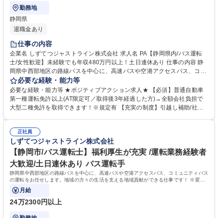
勤務地
静岡県
退職金あり
仕事の内容
企業名 しずてつジャストライン株式会社 求人名 PA【静岡県内/バス運転
士/女性歓迎】未経験でも年収480万円以上！土日連休あり 仕事の内容 静
岡県中西部地区の路線バスを中心に、高速バスや空港アクセスバス、コミ
ュニティバスの運転をお任せします。地域の方々の生活を支える地域貢献
必要な経験・能力等
ができるやりがいのある仕事です！ ※変更の範囲：当社業務全般 ＜入社
必要な経験・能力等 ★ポジティブアクション求人★ 【必須】普通自動車
後の流れ＞■大型二種免許の取得(約1ヵ月)／全額会社負担※規定あり ■安
第一種運転免許以上(AT限定可／取得後3年経過した方)→全額会社負担で
全研修センターでの研修(約2～3ヵ月)：座学・実技 ■営業所での研修(約1
大型二種免許を取得できます！※規定有 【充実の制度】引越し補助/社宅
ヵ月)・デビュー ＜女性ドライバーが活躍中！＞未経験で入社後、大型二
制度/移住者補助・支援（県内エリア外・県外の方が対象） 【魅力的な福
種免許を取得して活躍する女性ドライバーが多数！営業所には女性専用休
利厚生】静鉄グループが提供するサービスにおける各社割引制度・保有施
憩室もあり、働きやすい環境が整っています。現在は50名以上の女性運転
正社員
設利用補助や各種保険割引など、充実した福利厚生で働きやすい環境を整
しずてつジャストライン株式会社
士が活躍しています！ 募集職種 PA【静岡県内/バス運転士/女性歓迎】未経
えています。 学歴・資格 学歴：大学院 大学 高専 短大 専修学校 高校 語学
験でも年収480万円以上！土日連休あり
力： 資格：第一種運転免許普通自動車
【静岡市/バス運転士】福利厚生が充実 /運転業務経験者
大歓迎/土日連休あり バス運転手
静岡県中西部地区の路線バスを中心に、高速バスや空港アクセスバス、コミュニティバス
の運転をお任せします。地域の方々の生活を支える地域貢献ができる仕事です！ ※変更
の範囲：当社業務全般
月給
24万2300円以上