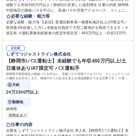
経験でも年収480万円以上！静鉄Gの充実した福利厚生 仕事の内容 静岡県
中部地区の路線バスを中心に、高速バスや空港アクセスバス、コミュニテ
ィバスの運転をお任せします。地域の方々の生活を支える地域貢献ができ
必要な経験・能力等
る仕事です！ ※変更の範囲：当社業務全般 ＜入社後の流れ＞■大型二種免
必要な経験・能力等 【必須】普通自動車第一種運転免許以上(AT限定可／
許の取得(約1ヵ月)／全額会社負担※規定あり ■安全研修センターでの研修
取得後3年経過した方)→全額会社負担で大型二種免許を取得できます！※
(約2～3ヵ月)：座学・実技 ■営業所での研修(約1ヵ月)・デビュー 募集職種
規定有 ※運転業務未経験者の想定年収目安：480万円以上（月収33万円
【藤枝市/バス運転士】未経験でも年収480万円以上！静鉄Gの充実した福
～） 【充実の制度】引越し補助/社宅制度/移住者補助・支援 【魅力的な福
利厚生
利厚生】静鉄グループが提供するサービスにおける各社割引制度。保有施
正社員
設利用補助。階層別で従業員に沿った独自の研修制度。このように仕事面
しずてつジャストライン株式会社
の成長と充実した福利厚生でワークライフバランスが整えられます。 学
歴・資格 学歴：大学院 大学 高専 短大 専修学校 高校 語学力： 資格：第一
【静岡市/バス運転士】未経験でも年収480万円以上!土
種運転免許普通自動車
日連休あり/AT限定可 バス運転手
静岡県中西部地区の路線バスを中心に、高速バスや空港アクセスバス、コミュニティバス
の運転をお任せします。地域の方々の生活を支える地域貢献ができる仕事です！ ※変更
の範囲：当社業務全般
月給
24万2300円以上
勤務地
静岡県
退職金あり
仕事の内容
企業名 しずてつジャストライン株式会社 求人名 【静岡市/バス運転士】未