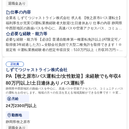
退職金あり
仕事の内容
企業名 しずてつジャストライン株式会社 求人名 【牧之原市/バス運転士】
福利厚生が充実◎/運転業務経験者大歓迎/土日連休あり 仕事の内容 静岡県
中西部地区の路線バスを中心に、高速バスや空港アクセスバス、コミュニ
ティバスの運転をお任せします。地域の方々の生活を支える地域貢献がで
必要な経験・能力等
きる仕事です！ ※変更の範囲：当社業務全般 ＜入社後の流れ＞■大型二種
必要な経験・能力等 【必須】普通自動車第一種運転免許以上(AT限定可／
免許の取得(約1ヵ月)／全額会社負担※規定あり ■安全研修センターでの研
取得後3年経過した方)→全額会社負担で大型二種免許を取得できます！※
修(約2～3ヵ月)：座学・実技 ■営業所での研修(約1ヵ月)・デビュー 募集職
規定有 ※運転業務経験者の想定年収目安：510万円以上（月収35万円～）
種 【牧之原市/バス運転士】福利厚生が充実◎/運転業務経験者大歓迎/土日
【充実の制度】引越し補助/社宅制度/移住者補助・支援 【魅力的な福利厚
連休あり
生】静鉄グループが提供するサービスにおける各社割引制度。保有施設利
正社員
用補助。階層別で従業員に沿った独自の研修制度。このように仕事面の成
しずてつジャストライン株式会社
長と充実した福利厚生でワークライフバランスが整えられます。 学歴・資
格 学歴：大学院 大学 高専 短大 専修学校 高校 語学力： 資格：第一種運転
PA【牧之原市/バス運転士/女性歓迎】未経験でも年収4
免許普通自動車
80万円以上!土日連休あり バス運転手
静岡県中西部地区の路線バスを中心に、高速バスや空港アクセスバス、コミュニティバス
の運転をお任せします。地域の方々の生活を支える地域貢献ができる仕事です！ ※変更
の範囲：当社業務全般
月給
24万2300円以上
勤務地
静岡県牧之原市
退職金あり