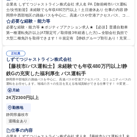
企業名 しずてつジャストライン株式会社 求人名 PA【御前崎市/バス運転
士/女性歓迎】未経験でも年収480万円以上！土日連休あり 仕事の内容 静
岡県中西部地区の路線バスを中心に、高速バスや空港アクセスバス、コミ
ュニティバスの運転をお任せします。地域の方々の生活を支える地域貢献
必要な経験・能力等
ができる仕事です！ ※変更の範囲：当社業務全般 ＜入社後の流れ＞■大型
必要な経験・能力等 ★ポジティブアクション求人★ 【必須】普通自動車
二種免許の取得(約1ヵ月)／全額会社負担※規定あり ■安全研修センターで
第一種運転免許以上(AT限定可／取得後3年経過した方)→全額会社負担で
の研修(約2～3ヵ月)：座学・実技 ■営業所での研修(約1ヵ月)・デビュー ＜
大型二種免許を取得できます！※規定有 【静鉄グループ割引あり！充実の
女性ドライバーが活躍中！＞未経験で入社後、大型二種免許を取得して活
福利厚生】 2019年に100周年を迎えた静鉄グループの一員として、グル
躍する女性ドライバーが多数！営業所には女性専用休憩室もあり、働きや
ープ各社の割引制度を利用できることはもちろん、ご家族が無料で路線バ
すい環境が整っています。現在は50名以上の女性運転士が活躍していま
正社員
スが利用できる「家族乗車証」など、当社独自の福利厚生も充実。さらに
しずてつジャストライン株式会社
す！ 募集職種 PA【御前崎市/バス運転士/女性歓迎】未経験でも年収480万
入社祝い金として10万円支給！ 学歴・資格 学歴：大学院 大学 高専 短大
円以上！土日連休あり
専修学校 高校 語学力： 資格：第一種運転免許普通自動車
【藤枝市/バス運転士】未経験でも年収480万円以上!静
鉄Gの充実した福利厚生 バス運転手
静岡県中部地区の路線バスを中心に、高速バスや空港アクセスバス、コミュニティバスの
運転をお任せします。地域の方々の生活を支える地域貢献ができる仕事です！ ※変更の
範囲：当社業務全般
月給
24万2300円以上
勤務地
静岡県藤枝市
退職金あり
仕事の内容
企業名 しずてつジャストライン株式会社 求人名 【藤枝市/バス運転士】未