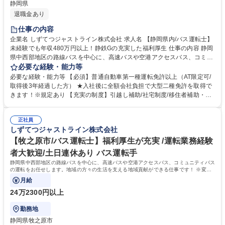
静岡県
退職金あり
仕事の内容
企業名 しずてつジャストライン株式会社 求人名 【静岡県内/バス運転士】
未経験でも年収480万円以上！静鉄Gの充実した福利厚生 仕事の内容 静岡
県中西部地区の路線バスを中心に、高速バスや空港アクセスバス、コミュ
ニティバスの運転をお任せします。地域の方々の生活を支える地域貢献が
必要な経験・能力等
できるやりがいのある仕事です！ ※変更の範囲：当社業務全般 ＜入社後
必要な経験・能力等 【必須】普通自動車第一種運転免許以上（AT限定可/
の流れ＞■大型二種免許の取得(約1ヵ月)／全額会社負担※規定あり ■安全
取得後3年経過した方） ★入社後に全額会社負担で大型二種免許を取得で
研修センターでの研修(約2～3ヵ月)：座学・実技 ■営業所での研修(約1ヵ
きます！※規定あり 【充実の制度】引越し補助/社宅制度/移住者補助・支
月)・デビュー 募集職種 【静岡県内/バス運転士】未経験でも年収480万円
援（県内エリア外・県外の方が対象） 【魅力的な福利厚生】静鉄グループ
以上！静鉄Gの充実した福利厚生
が提供するサービスにおける各社割引制度・保有施設利用補助や各種保険
正社員
割引など、充実した福利厚生で働きやすい環境を整えています。 学歴・資
しずてつジャストライン株式会社
格 学歴：大学院 大学 高専 短大 専修学校 高校 語学力： 資格：第一種運転
免許普通自動車
【牧之原市/バス運転士】福利厚生が充実 /運転業務経験
者大歓迎/土日連休あり バス運転手
静岡県中西部地区の路線バスを中心に、高速バスや空港アクセスバス、コミュニティバス
の運転をお任せします。地域の方々の生活を支える地域貢献ができる仕事です！ ※変更
の範囲：当社業務全般
月給
24万2300円以上
勤務地
静岡県牧之原市