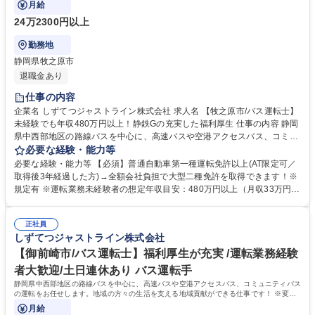
月給
24万2300円以上
勤務地
静岡県牧之原市
退職金あり
仕事の内容
企業名 しずてつジャストライン株式会社 求人名 【牧之原市/バス運転士】
未経験でも年収480万円以上！静鉄Gの充実した福利厚生 仕事の内容 静岡
県中西部地区の路線バスを中心に、高速バスや空港アクセスバス、コミュ
ニティバスの運転をお任せします。地域の方々の生活を支える地域貢献が
必要な経験・能力等
できる仕事です！ ※変更の範囲：当社業務全般 ＜入社後の流れ＞■大型二
必要な経験・能力等 【必須】普通自動車第一種運転免許以上(AT限定可／
種免許の取得(約1ヵ月)／全額会社負担※規定あり ■安全研修センターでの
取得後3年経過した方)→全額会社負担で大型二種免許を取得できます！※
研修(約2～3ヵ月)：座学・実技 ■営業所での研修(約1ヵ月)・デビュー 募集
規定有 ※運転業務未経験者の想定年収目安：480万円以上（月収33万円
職種 【牧之原市/バス運転士】未経験でも年収480万円以上！静鉄Gの充実
～） 【充実の制度】引越し補助/社宅制度/移住者補助・支援 【魅力的な福
した福利厚生
利厚生】静鉄グループが提供するサービスにおける各社割引制度。保有施
正社員
設利用補助。階層別で従業員に沿った独自の研修制度。このように仕事面
しずてつジャストライン株式会社
の成長と充実した福利厚生でワークライフバランスが整えられます。 学
歴・資格 学歴：大学院 大学 高専 短大 専修学校 高校 語学力： 資格：第一
【御前崎市/バス運転士】福利厚生が充実 /運転業務経験
種運転免許普通自動車
者大歓迎/土日連休あり バス運転手
静岡県中西部地区の路線バスを中心に、高速バスや空港アクセスバス、コミュニティバス
の運転をお任せします。地域の方々の生活を支える地域貢献ができる仕事です！ ※変更
の範囲：当社業務全般
月給