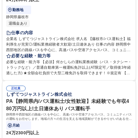
勤務地
静岡県藤枝市
退職金あり
仕事の内容
企業名 しずてつジャストライン株式会社 求人名 【藤枝市/バス運転士】福
利厚生が充実◎/運転業務経験者大歓迎/土日連休あり 仕事の内容 静岡県中
西部地区の路線バスを中心に、高速バスや空港アクセスバス、コミュニテ
ィバスの運転をお任せします。地域の方々の生活を支える地域貢献ができ
必要な経験・能力等
る仕事です！ ※変更の範囲：当社業務全般 ＜入社後の流れ＞■大型二種免
必要な経験・能力等 【必須】何かしらの運転業務経験（バス・タクシー・
許の取得(約1ヵ月)／全額会社負担※規定あり ■安全研修センターでの研修
トラックなど）／普通自動車第一種運転免許以上(AT限定可／取得後3年経
(約2～3ヵ月)：座学・実技 ■営業所での研修(約1ヵ月)・デビュー 募集職種
過した方) ★全額会社負担で大型二種免許を取得できます！※規定有 【充
【藤枝市/バス運転士】福利厚生が充実◎/運転業務経験者大歓迎/土日連休
実の制度】引越し補助/社宅制度/移住者補助・支援 【魅力的な福利厚生】
あり
静鉄グループが提供するサービスにおける各社割引制度。保有施設利用補
正社員
助。階層別で従業員に沿った独自の研修制度。このように仕事面の成長と
しずてつジャストライン株式会社
充実した福利厚生でワークライフバランスが整えられます。 学歴・資格
学歴：大学院 大学 高専 短大 専修学校 高校 語学力： 資格：第一種運転免
PA【静岡県内/バス運転士/女性歓迎】未経験でも年収4
許普通自動車
80万円以上!土日連休あり バス運転手
静岡県中西部地区の路線バスを中心に、高速バスや空港アクセスバス、コミュニティバス
の運転をお任せします。地域の方々の生活を支える地域貢献ができるやりがいのある仕事
です！ ※変更の範囲：当社業務全般
月給
24万2300円以上