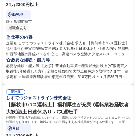
24万2300円以上
勤務地
静岡県御前崎市
退職金あり
仕事の内容
企業名 しずてつジャストライン株式会社 求人名 【御前崎市/バス運転士】
福利厚生が充実◎/運転業務経験者大歓迎/土日連休あり 仕事の内容 静岡県
中西部地区の路線バスを中心に、高速バスや空港アクセスバス、コミュニ
ティバスの運転をお任せします。地域の方々の生活を支える地域貢献がで
必要な経験・能力等
きる仕事です！ ※変更の範囲：当社業務全般 ＜入社後の流れ＞■大型二種
必要な経験・能力等 【必須】普通自動車第一種運転免許以上(AT限定可／
免許の取得(約1ヵ月)／全額会社負担※規定あり ■安全研修センターでの研
取得後3年経過した方)→全額会社負担で大型二種免許を取得できます！※
修(約2～3ヵ月)：座学・実技 ■営業所での研修(約1ヵ月)・デビュー 募集職
規定有 ※運転業務経験者の想定年収目安：510万円以上（月収35万円～）
種 【御前崎市/バス運転士】福利厚生が充実◎/運転業務経験者大歓迎/土日
【充実の制度】引越し補助/社宅制度/移住者補助・支援 【魅力的な福利厚
連休あり
生】静鉄グループが提供するサービスにおける各社割引制度。保有施設利
正社員
用補助。階層別で従業員に沿った独自の研修制度。このように仕事面の成
しずてつジャストライン株式会社
長と充実した福利厚生でワークライフバランスが整えられます。 学歴・資
格 学歴：大学院 大学 高専 短大 専修学校 高校 語学力： 資格：第一種運転
【藤枝市/バス運転士】福利厚生が充実 /運転業務経験者
免許普通自動車
大歓迎/土日連休あり バス運転手
静岡県中西部地区の路線バスを中心に、高速バスや空港アクセスバス、コミュニティバス
の運転をお任せします。地域の方々の生活を支える地域貢献ができる仕事です！ ※変更
の範囲：当社業務全般
月給
24万2300円以上