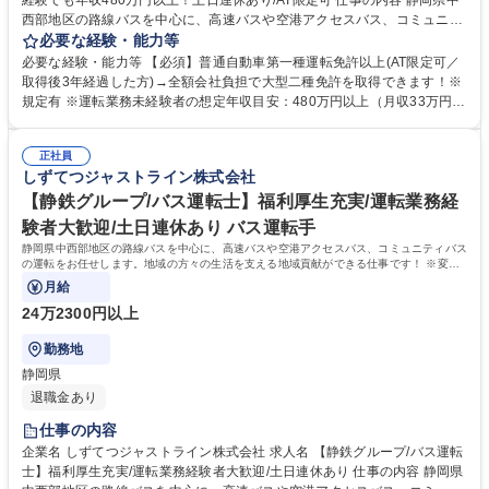
経験でも年収480万円以上！土日連休あり/AT限定可 仕事の内容 静岡県中
西部地区の路線バスを中心に、高速バスや空港アクセスバス、コミュニテ
ィバスの運転をお任せします。地域の方々の生活を支える地域貢献ができ
必要な経験・能力等
る仕事です！ ※変更の範囲：当社業務全般 ＜入社後の流れ＞■大型二種免
必要な経験・能力等 【必須】普通自動車第一種運転免許以上(AT限定可／
許の取得(約1ヵ月)／全額会社負担※規定あり ■安全研修センターでの研修
取得後3年経過した方)→全額会社負担で大型二種免許を取得できます！※
(約2～3ヵ月)：座学・実技 ■営業所での研修(約1ヵ月)・デビュー 募集職種
規定有 ※運転業務未経験者の想定年収目安：480万円以上（月収33万円
【静岡市/バス運転士】未経験でも年収480万円以上！土日連休あり/AT限
～） 【充実の制度】引越し補助/社宅制度/移住者補助・支援 【魅力的な福
定可
利厚生】静鉄グループが提供するサービスにおける各社割引制度。保有施
正社員
設利用補助。階層別で従業員に沿った独自の研修制度。このように仕事面
しずてつジャストライン株式会社
の成長と充実した福利厚生でワークライフバランスが整えられます。 学
歴・資格 学歴：大学院 大学 高専 短大 専修学校 高校 語学力： 資格：第一
【静鉄グループ/バス運転士】福利厚生充実/運転業務経
種運転免許普通自動車
験者大歓迎/土日連休あり バス運転手
静岡県中西部地区の路線バスを中心に、高速バスや空港アクセスバス、コミュニティバス
の運転をお任せします。地域の方々の生活を支える地域貢献ができる仕事です！ ※変更
の範囲：当社業務全般
月給
24万2300円以上
勤務地
静岡県
退職金あり
仕事の内容
企業名 しずてつジャストライン株式会社 求人名 【静鉄グループ/バス運転
士】福利厚生充実/運転業務経験者大歓迎/土日連休あり 仕事の内容 静岡県