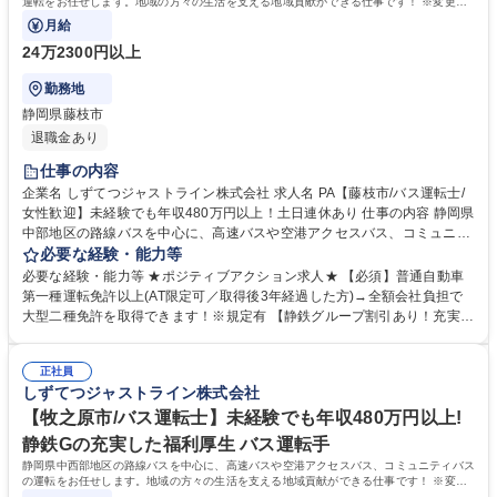
運転をお任せします。地域の方々の生活を支える地域貢献ができる仕事です！ ※変更の
範囲：当社業務全般
月給
24万2300円以上
勤務地
静岡県藤枝市
退職金あり
仕事の内容
企業名 しずてつジャストライン株式会社 求人名 PA【藤枝市/バス運転士/
女性歓迎】未経験でも年収480万円以上！土日連休あり 仕事の内容 静岡県
中部地区の路線バスを中心に、高速バスや空港アクセスバス、コミュニテ
ィバスの運転をお任せします。地域の方々の生活を支える地域貢献ができ
必要な経験・能力等
る仕事です！ ※変更の範囲：当社業務全般 ＜入社後の流れ＞■大型二種免
必要な経験・能力等 ★ポジティブアクション求人★ 【必須】普通自動車
許の取得(約1ヵ月)／全額会社負担※規定あり ■安全研修センターでの研修
第一種運転免許以上(AT限定可／取得後3年経過した方)→全額会社負担で
(約2～3ヵ月)：座学・実技 ■営業所での研修(約1ヵ月)・デビュー ＜女性ド
大型二種免許を取得できます！※規定有 【静鉄グループ割引あり！充実の
ライバーが活躍中！＞未経験で入社後、大型二種免許を取得して活躍する
福利厚生】 2019年に100周年を迎えた静鉄グループの一員として、グル
女性ドライバーが多数！営業所には女性専用休憩室もあり、働きやすい環
ープ各社の割引制度を利用できることはもちろん、ご家族が無料で路線バ
境が整っています。現在は50名以上の女性運転士が活躍しています！ 募
正社員
スが利用できる「家族乗車証」など、当社独自の福利厚生も充実。さらに
しずてつジャストライン株式会社
集職種 PA【藤枝市/バス運転士/女性歓迎】未経験でも年収480万円以上！
入社祝い金として10万円支給！ 学歴・資格 学歴：大学院 大学 高専 短大
土日連休あり
専修学校 高校 語学力： 資格：第一種運転免許普通自動車
【牧之原市/バス運転士】未経験でも年収480万円以上!
静鉄Gの充実した福利厚生 バス運転手
静岡県中西部地区の路線バスを中心に、高速バスや空港アクセスバス、コミュニティバス
の運転をお任せします。地域の方々の生活を支える地域貢献ができる仕事です！ ※変更
の範囲：当社業務全般