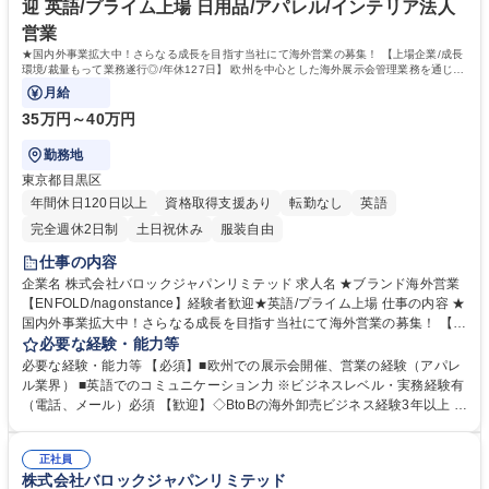
迎 英語/プライム上場 日用品/アパレル/インテリア法人
大 専修学校 高校 語学力： 資格：
営業
★国内外事業拡大中！さらなる成長を目指す当社にて海外営業の募集！ 【上場企業/成長
環境/裁量もって業務遂行◎/年休127日】 欧州を中心とした海外展示会管理業務を通じて
ブランド拡大に貢献！
月給
35万円～40万円
勤務地
東京都目黒区
年間休日120日以上
資格取得支援あり
転勤なし
英語
完全週休2日制
土日祝休み
服装自由
仕事の内容
企業名 株式会社バロックジャパンリミテッド 求人名 ★ブランド海外営業
【ENFOLD/nagonstance】経験者歓迎★英語/プライム上場 仕事の内容 ★
国内外事業拡大中！さらなる成長を目指す当社にて海外営業の募集！ 【上
場企業/成長環境/裁量もって業務遂行◎/年休127日】 欧州を中心とした海
必要な経験・能力等
外展示会管理業務を通じてブランド拡大に貢献！ 【業務】当社ブランド
必要な経験・能力等 【必須】■欧州での展示会開催、営業の経験（アパレ
「ENFOLD/nagonstance」の欧州を中心とした海外展示会管理業務をお
ル業界） ■英語でのコミュニケーション力 ※ビジネスレベル・実務経験有
任せいたします。※海外出張あり ■海外卸予算及び売上管理 ■地域別課題
（電話、メール）必須 【歓迎】◇BtoBの海外卸売ビジネス経験3年以上 ◇
分析 / 地域別窓口 ■新規市場開拓 ■取引アカウント数及び取引額の増加戦
日本のブランドを海外展示会で営業した経験 ◇ラグジュアリーブランドの
略の立案,実行 募集職種 ★ブランド海外営業【ENFOLD/nagonstance】経
知識と経験 【当社について】日本に340店舗、中国、アメリカを含めて海
験者歓迎★英語/プライム上場
正社員
外に163店舗、計17ブランド（2025年2月末）を国内外で展開する東証上
株式会社バロックジャパンリミテッド
場/グローバルSPA。安定した経営基盤のもと、SNSを中心としたOMO戦