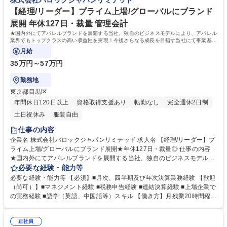
株式会社バロックジャパンリミテッド
や運用改善 ■SEO対策 ※ご経験や希望によりご担当頂く内容を決定しま
メリカを含めて海外に163店舗、計17ブランド（2025年2月末）を展開
す。 募集職種 ★EC運営担当/自社アパレルブランドサイト担当/プライム
中！安定した経営基盤のもと、SNSを中心としたOMO戦略等も積極的に
【経理/リーダー】プライム上場/グローバルにブランド
上場/働き方◎年休127
進め、更なる拡大を目指しています。 学歴・資格 学歴：大学院 大学 高専
展開 年休127日・裁量 管理会計
短大 専修学校 高校 語学力： 資格：
★国内外にてアパレルブランドを展開する当社、独自のビジネスモデルにより、アパレル
業界でもトップクラスの高い収益性を実現！今後さらなる成長を目指す当社にて事業基盤
を支える経理ポジションの募集です◎
月給
35万円～57万円
勤務地
東京都目黒区
年間休日120日以上
資格取得支援あり
転勤なし
完全週休2日制
土日祝休み
服装自由
仕事の内容
企業名 株式会社バロックジャパンリミテッド 求人名 【経理/リーダー】プ
ライム上場/グローバルにブランド展開★年休127日・裁量◎ 仕事の内容
★国内外にてアパレルブランドを展開する当社、独自のビジネスモデルに
より、アパレル業界でもトップクラスの高い収益性を実現！今後さらなる
必要な経験・能力等
成長を目指す当社にて事業基盤を支える経理ポジションの募集です◎ 【詳
必要な経験・能力等 【必須】■月次、四半期及び年次決算業務経験 【歓迎
細】経理業務(財務会計)をご担当いただきます。 ■月次、四半期及び年次
（尚可）】■マネジメント経験 ■税務申告経験 ■連結決算経験 ■上場企業で
決算業務 ■開示書類の作成、監査対応 ■子会社・関連会社の管理 ■その他
の実務経験 ■語学（英語、中国語等）スキル 【働き方】月残業20時間程・
財務会計業務全般 ※各事業部とも連携の上、成長・改善を支えるポジショ
年間休日127日で働きやすい環境です。 【社風】裁量をもって仕事に取り
ンです。 (例)新規事業を検討しているが、会計税務の視点としてはどうか
組める風通しの良い社風。 社員は主体的なメンバーが多く、部署を超えた
等 ★経理プロセスの改善やチームメンバーの育成を牽引など貢献実感◎
正社員
チームワークも◎。 【魅力】早期から中国などに進出し、グローバル展開