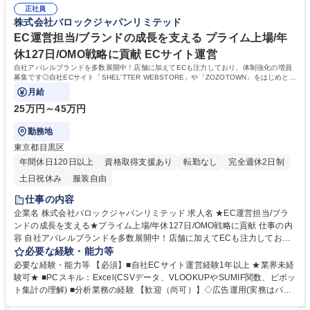
案･実行、バナーやLP作成または依頼･画像編集、GA4やクラリティを使用
正社員
進め更なる拡大を目指しています。 【環境】月残業20時間程・年間休日1
株式会社バロックジャパンリミテッド
したサイトコンテンツのデータ分析、メルマガ･LINE配信など 募集職種 ★
27日でプライベートとメリハリつけて働きやすい環境。スライドワーク制
EC運営担当【プライム上場/国内外人気ブランド展開/年休127日/裁量◎】
度やリモートワーク制度を導入し、自己啓発支援や社員割引など福利厚生
EC運営担当/ブランドの成長を支える プライム上場/年
も充実しています。 学歴・資格 学歴：大学院 大学 高専 短大 専修学校 高
休127日/OMO戦略に貢献 ECサイト運営
校 語学力： 資格：
自社アパレルブランドを多数展開中！店舗に加えてECも注力しており、体制強化の増員
募集です◎自社ECサイト「SHEL'TTER WEBSTORE」や「ZOZOTOWN」をはじめとす
る他社ECサイトの運用に関わる業務をお任せします
月給
25万円～45万円
勤務地
東京都目黒区
年間休日120日以上
資格取得支援あり
転勤なし
完全週休2日制
土日祝休み
服装自由
仕事の内容
企業名 株式会社バロックジャパンリミテッド 求人名 ★EC運営担当/ブラ
ンドの成長を支える★プライム上場/年休127日/OMO戦略に貢献 仕事の内
容 自社アパレルブランドを多数展開中！店舗に加えてECも注力してお
り、体制強化の増員募集です◎自社ECサイト「SHEL'TTER WEBSTOR
必要な経験・能力等
E」や「ZOZOTOWN」をはじめとする他社ECサイトの運用に関わる業務
必要な経験・能力等 【必須】■自社ECサイト運営経験1年以上 ★業界未経
をお任せします 【具体的には】■売上予算立案進捗管理 ■売上分析、商品
験可★ ■PCスキル：Excel(CSVデータ、VLOOKUPやSUMIF関数、ピボッ
分析 ■販促、販売計画立案、実行 ■担当ブランドの発注業務、EC限定商材
ト集計の理解) ■分析業務の経験 【歓迎（尚可）】◇広告運用(実務はパー
の企画 ■サイト内コンテンツ企画立案、実行 ■バナーやLP作成または依
トナー企業有) ◇PhotoshopやIllustrator、XD等Adobeソフトを利用した