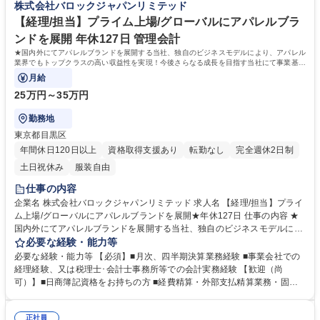
株式会社バロックジャパンリミテッド
募集職種 【経理/リーダー】プライム上場/グローバルにブランド展開★年
を加速。国内外で広いマーケットに対してブランド価値を提供し続けてい
休127日・裁量◎
ます。上場企業であるため、高い専門性も求められる環境で、キャリアア
【経理/担当】プライム上場/グローバルにアパレルブラ
ップも叶う◎ 学歴・資格 学歴：大学院 大学 高専 短大 専修学校 高校 語学
ンドを展開 年休127日 管理会計
力： 資格：
★国内外にてアパレルブランドを展開する当社、独自のビジネスモデルにより、アパレル
業界でもトップクラスの高い収益性を実現！今後さらなる成長を目指す当社にて事業基盤
を支える経理ポジションの募集です◎
月給
25万円～35万円
勤務地
東京都目黒区
年間休日120日以上
資格取得支援あり
転勤なし
完全週休2日制
土日祝休み
服装自由
仕事の内容
企業名 株式会社バロックジャパンリミテッド 求人名 【経理/担当】プライ
ム上場/グローバルにアパレルブランドを展開★年休127日 仕事の内容 ★
国内外にてアパレルブランドを展開する当社、独自のビジネスモデルによ
り、アパレル業界でもトップクラスの高い収益性を実現！今後さらなる成
必要な経験・能力等
長を目指す当社にて事業基盤を支える経理ポジションの募集です◎ 【業
必要な経験・能力等 【必須】■月次、四半期決算業務経験 ■事業会社での
務】ご経験・ご志向に応じてお任せします。 ■月次、四半期及び年次決算
経理経験、又は税理士･会計士事務所等での会計実務経験 【歓迎（尚
業務 ■売上債権管理・支払債務管理、その他付随業務全般 ■その他経験・
可）】■日商簿記資格をお持ちの方 ■経費精算・外部支払精算業務・固定
スキルに応じて 税務申告対応 等 ★上場企業での経理経験を通じてよりス
資産管理経験 等 【社風】裁量をもって仕事に取り組める風通しの良い社
キルアップ◎ ★経理プロセスの改善チームワーク通じて貢献実感◎ 募集
風。 社員は主体的なメンバーが多く、部署を超えたチームワークも◎。
職種 【経理/担当】プライム上場/グローバルにアパレルブランドを展開★
正社員