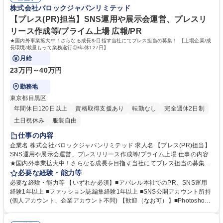
【魅力】早期から中国などに進出し、グローバル展開を加速。国内外で広
株式会社バロックジャパンリミテッド
年休127日
いマーケットに対してブランド価値を提供し続けています。上場企業であ
るため、高い専門性も求められる環境で、キャリアアップも叶う◎ 学歴・
【プレス(PR)担当】SNS運用や展示会運営、プレスリ
資格 学歴：大学院 大学 高専 短大 専修学校 高校 語学力： 資格：
リース作成等/プライム上場 広報/PR
★国内外事業拡大中！さらなる成長を目指す当社にてプレス担当の募集！ 【上場企業/成
長環境/裁量もって業務遂行◎/年休127日】
月給
23万円～40万円
勤務地
東京都目黒区
年間休日120日以上
資格取得支援あり
転勤なし
完全週休2日制
土日祝休み
服装自由
仕事の内容
企業名 株式会社バロックジャパンリミテッド 求人名 【プレス(PR)担当】
SNS運用や展示会運営、プレスリリース作成等/プライム上場 仕事の内容
★国内外事業拡大中！さらなる成長を目指す当社にてプレス担当の募集！
【上場企業/成長環境/裁量もって業務遂行◎/年休127日】 【業務】■撮影
必要な経験・能力等
進行管理、ディレクション ■公式SNS運用・管理（Instagram、TikTok、X
必要な経験・能力等 【いずれか必須】■アパレル本社でのPR、SNS運用
などのデータ作成/更新/検証） ■リース業務（媒体貸出、サンプル管理、
経験1年以上 ■ファッション誌編集経験1年以上 ■SNS公開アカウント所持
アンケート作成） ■取材対応、メディアとのコミュニケーション ■PR戦略
(個人アカウント、企業アカウント不問) 【歓迎（なお可）】■Photosho
の立案、実行 ■プレスリリースの作成 ■展示会進行管理など 募集職種 【プ
p、lllustratorスキル ■SNS数値検証スキル ■動画制作経験（携帯APPでも
レス(PR)担当】SNS運用や展示会運営、プレスリリース作成等/プライム
可） 【当社について】ファッション好きの仲間が集まっています！ 日本