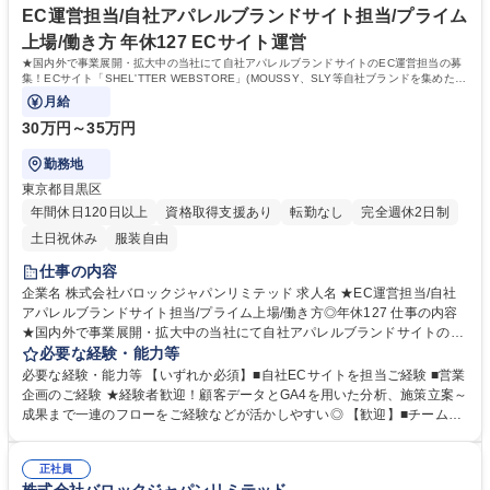
略等も積極的に進め、更なる拡大を目指しています。 学歴・資格 学歴：
EC運営担当/自社アパレルブランドサイト担当/プライム
大学院 大学 高専 短大 専修学校 高校 語学力：英語 資格：
上場/働き方 年休127 ECサイト運営
★国内外で事業展開・拡大中の当社にて自社アパレルブランドサイトのEC運営担当の募
集！ECサイト「SHEL'TTER WEBSTORE」(MOUSSY、SLY等自社ブランドを集めた公
式通販サイト)の運営・ディレクションをお任せします
月給
30万円～35万円
勤務地
東京都目黒区
年間休日120日以上
資格取得支援あり
転勤なし
完全週休2日制
土日祝休み
服装自由
仕事の内容
企業名 株式会社バロックジャパンリミテッド 求人名 ★EC運営担当/自社
アパレルブランドサイト担当/プライム上場/働き方◎年休127 仕事の内容
★国内外で事業展開・拡大中の当社にて自社アパレルブランドサイトのE
C運営担当の募集！ECサイト「SHEL'TTER WEBSTORE」(MOUSSY、S
必要な経験・能力等
LY等自社ブランドを集めた公式通販サイト)の運営・ディレクションをお
必要な経験・能力等 【いずれか必須】■自社ECサイトを担当ご経験 ■営業
任せします 【業務】■「SHEL'TTER WEBSTORE」の売上や集客に繋がる
企画のご経験 ★経験者歓迎！顧客データとGA4を用いた分析、施策立案～
施策立案・実行 ■アプリ、メールマガジン、LINE、instagram、X等の運
成果まで一連のフローをご経験などが活かしやすい◎ 【歓迎】■チームの
用、管理、統括 ■GA4などの分析ツールを使用したサイト課題の発見、UI
リーダーやマネジメントのご経験 【環境】月残業20時間程・年間休日127
/ UX改善 ■各ブランドの運用担当者へのヒアリングと提案 ■EC事業部全体
日でプライベートとメリハリつけて働きやすい◎裁量もあり、取り組みが
の業務効率化、メンバーのスキルをボトムアップする為のマニュアル作成
正社員
評価に反映されやすい制度！ 【当社について】日本に340店舗、中国、ア