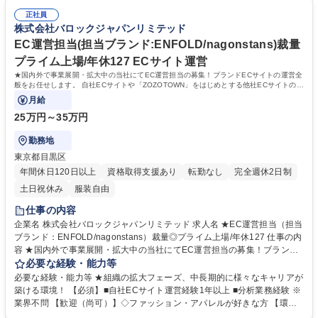
頼、画像編集 ■GA4やクラリティを使用したサイトコンテンツのデータ分
経験 ◇UIUX、ABテスト ◇アパレルEC経験 【担当ブランド（想定）】 S
析 ■メルマガ、LINE配信、アプリのプッシュ通知 ■商品登録管理、更新 ■
正社員
TYLEMIXER、rienda、ENFOLD/nagonstans 、MOUSSY、AZUL BY MO
株式会社バロックジャパンリミテッド
商品撮影進行(スケジュール管理や画像セレクト等) ■在庫管理 など 募集職
USSY 等 学歴・資格 学歴：大学院 大学 高専 短大 専修学校 高校 語学力：
種 ★EC運営担当/ブランドの成長を支える★プライム上場/年休127日/OM
資格：
EC運営担当(担当ブランド:ENFOLD/nagonstans)裁量
O戦略に貢献
プライム上場/年休127 ECサイト運営
★国内外で事業展開・拡大中の当社にてEC運営担当の募集！ブランドECサイトの運営全
般をお任せします。 自社ECサイトや「ZOZOTOWN」をはじめとする他社ECサイトの運
用に関わる業務です。
月給
25万円～35万円
勤務地
東京都目黒区
年間休日120日以上
資格取得支援あり
転勤なし
完全週休2日制
土日祝休み
服装自由
仕事の内容
企業名 株式会社バロックジャパンリミテッド 求人名 ★EC運営担当（担当
ブランド：ENFOLD/nagonstans）裁量◎プライム上場/年休127 仕事の内
容 ★国内外で事業展開・拡大中の当社にてEC運営担当の募集！ブランド
ECサイトの運営全般をお任せします。 自社ECサイトや「ZOZOTOWN」
必要な経験・能力等
をはじめとする他社ECサイトの運用に関わる業務です。 【具体的には】■
必要な経験・能力等 ★組織の拡大フェーズ、中長期的に様々なキャリアが
売上予算立案進捗管理 ■売上分析、商品分析 ■販促、販売計画立案、実行
築ける環境！ 【必須】■自社ECサイト運営経験1年以上 ■分析業務経験 ※
■担当ブランドの発注業務、EC限定商材の企画 ■サイト内コンテンツ企画
業界不問 【歓迎（尚可）】◇ファッション・アパレルが好きな方 【環
立案、実行 ■バナーやLP作成または依頼、画像編集 ■GA4やクラリティを
境】月残業20時間程・年間休日127日でプライベートとメリハリつけて働