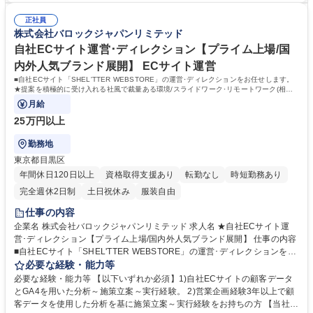
使用したサイトコンテンツのデータ分析 ■メルマガ、LINE配信、アプリプ
きやすい◎裁量もあり、取り組みが評価に反映されやすい制度！ 【当社に
ッシュ通知 ■商品登録管理、更新 ■商品撮影進行（スケジュール管理や画
正社員
ついて】日本に340店舗、中国、アメリカを含めて海外に163店舗、計17
株式会社バロックジャパンリミテッド
像セレクト等） ■在庫管理 等 募集職種 ★EC運営担当（担当ブランド：E
ブランド（2025年2月末）を展開中！安定した経営基盤のもと、SNSを中
NFOLD/nagonstans）裁量◎プライム上場/年休127
心としたOMO戦略等も積極的に進め更なる拡大を目指しています。 学
自社ECサイト運営･ディレクション【プライム上場/国
歴・資格 学歴：大学院 大学 高専 短大 専修学校 高校 語学力： 資格：
内外人気ブランド展開】 ECサイト運営
■自社ECサイト「SHEL'TTER WEBSTORE」の運営･ディレクションをお任せします。
★提案を積極的に受け入れる社風で裁量ある環境/スライドワーク･リモートワーク(相談
可)有/年休127日/福利厚生充実/残業月20時間★
月給
25万円以上
勤務地
東京都目黒区
年間休日120日以上
資格取得支援あり
転勤なし
時短勤務あり
完全週休2日制
土日祝休み
服装自由
仕事の内容
企業名 株式会社バロックジャパンリミテッド 求人名 ★自社ECサイト運
営･ディレクション【プライム上場/国内外人気ブランド展開】 仕事の内容
■自社ECサイト「SHEL'TTER WEBSTORE」の運営･ディレクションをお
任せします。★提案を積極的に受け入れる社風で裁量ある環境/スライドワ
必要な経験・能力等
ーク･リモートワーク(相談可)有/年休127日/福利厚生充実/残業月20時間★
必要な経験・能力等 【以下いずれか必須】1)自社ECサイトの顧客データ
ご経験や希望を伺いながら、下記のような担当業務を決定します。 【具体
とGA4を用いた分析～施策立案～実行経験。 2)営業企画経験3年以上で顧
的には】売上や集客に繋がる施策の立案と実行(進行管理)、アプリ/メルマ
客データを使用した分析を基に施策立案～実行経験をお持ちの方 【当社に