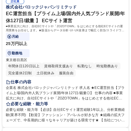
上場
正社員
に340店舗、中国、アメリカを含めて海外に163店舗、計17ブランドを国
株式会社バロックジャパンリミテッド
内外で展開する東証上場/グローバルSPAです。安定した経営基盤のもと、
SNSを中心としたOMO戦略等も積極的に進め、更なる拡大を目指してい
EC運営担当【プライム上場/国内外人気ブランド展開/年
ます。 学歴・資格 学歴：大学院 大学 高専 短大 専修学校 高校 語学力：
休127日/裁量 】 ECサイト運営
資格：
■事業拡大に向け、自社ECサイトや「ZOZOTOWN」をはじめとする他社ECサイトの運
用業務をお任せします。★販促からデータ分析･UI･UX改善まで幅広く担当/スライドワー
ク･リモートワーク(相談可)有/福利厚生充実★
月給
25万円以上
勤務地
東京都目黒区
年間休日120日以上
資格取得支援あり
転勤なし
時短勤務あり
完全週休2日制
土日祝休み
服装自由
仕事の内容
企業名 株式会社バロックジャパンリミテッド 求人名 ★EC運営担当【プラ
イム上場/国内外人気ブランド展開/年休127日/裁量◎】 仕事の内容 ■事業
拡大に向け、自社ECサイトや「ZOZOTOWN」をはじめとする他社ECサ
イトの運用業務をお任せします。★販促からデータ分析･UI･UX改善まで
必要な経験・能力等
幅広く担当/スライドワーク･リモートワーク(相談可)有/福利厚生充実★ 自
必要な経験・能力等 【必須】自社ECサイト運営経験1年以上、分析業務経
社ECサイト「SHEL'TTER WEBSTORE」や「ZOZOTOWN」をはじめと
験(業界不問) 【歓迎】ファッション・アパレルが好きな方 ★組織の拡大フ
する他社ECサイトの運用に関わる業務をお任せします。 【具体的には】
ェーズで、中長期的に様々なキャリアが築ける環境です★ 【当社につい
売上予算立案進捗管理、売上分析/商品分析、販促/販売計画立案･実行、担
て】日本と海外を含めて336店舗、計17ブランド（2026年2月末）を展開
当ブランドの発注業務･EC限定商材の企画、サイト内コンテンツ企画立
中。安定した経営基盤のもと、SNSを中心としたOMO戦略等も積極的に