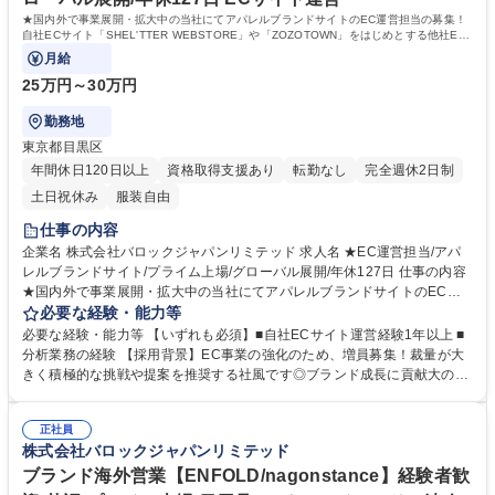
★国内外で事業展開・拡大中の当社にてアパレルブランドサイトのEC運営担当の募集！
自社ECサイト「SHEL'TTER WEBSTORE」や「ZOZOTOWN」をはじめとする他社EC
サイトの運用に関わる業務をお任せします。
月給
25万円～30万円
勤務地
東京都目黒区
年間休日120日以上
資格取得支援あり
転勤なし
完全週休2日制
土日祝休み
服装自由
仕事の内容
企業名 株式会社バロックジャパンリミテッド 求人名 ★EC運営担当/アパ
レルブランドサイト/プライム上場/グローバル展開/年休127日 仕事の内容
★国内外で事業展開・拡大中の当社にてアパレルブランドサイトのEC運
営担当の募集！自社ECサイト「SHEL'TTER WEBSTORE」や「ZOZOTO
必要な経験・能力等
WN」をはじめとする他社ECサイトの運用に関わる業務をお任せします。
必要な経験・能力等 【いずれも必須】■自社ECサイト運営経験1年以上 ■
【詳細】ご経験・スキルに応じてお任せいたします ■売上予算管理（予算
分析業務の経験 【採用背景】EC事業の強化のため、増員募集！裁量が大
立て）、データ分析 ■商品登録、ECサイト更新 ■メルマガ・LINE配信・
きく積極的な挑戦や提案を推奨する社風です◎ブランド成長に貢献大の役
アプリのプッシュ通知 ■在庫フォローなどDB業務 ■EC撮影業務（画像セ
割となります。 【魅力】限定商品の企画業務では、お好きなブランドの商
レクトやリネーム等） ■ECリピートアイテムの選定 ■EC限定品番修正/発
品を作れるチャンスも有◎組織拡大フェーズの為、中長期的に様々なキャ
注 等 【担当想定ブランド】(MOUSSY/SLY/rienda/AZUL BY MOUSSY/R
正社員
リアが築ける環境です。EC事業部とブランド事業部が連携しており、部
株式会社バロックジャパンリミテッド
ODEO CROWNS/crie conforto/STACCATO) 募集職種 ★EC運営担当/アパ
内外を超えて様々なメンバーからサポートが受けられます。 【働き方】月
レルブランドサイト/プライム上場/グローバル展開/年休127日
残業20時間程・年間休日127日で働きやすい環境！ 裁量もあり、取り組み
ブランド海外営業【ENFOLD/nagonstance】経験者歓
が評価に反映されやすい制度です。 学歴・資格 学歴：大学院 大学 高専 短