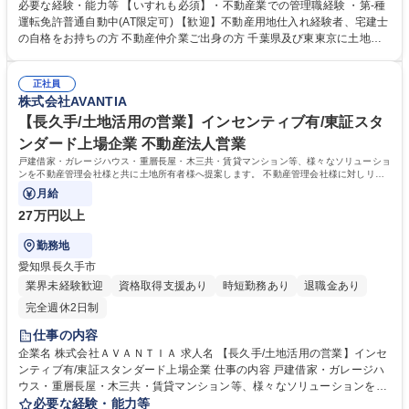
入部門の統括管理、チームメンバーの指導・育成、仕入戦略の立案・実
必要な経験・能力等 【いすれも必須】・不動産業での管理職経験 ・第-種
行、重要案件の交渉・決済、住宅商品企画の統括を担当していただきま
運転免許普通自動中(AT限定可) 【歓迎】不動産用地仕入れ経験者、宅建士
す。販売は仲介会社にお願いしております。 【業務内容の変更範囲】当社
の自格をお持ちの方 不動産仲介業ご出身の方 千葉県及び東東京に土地勘
の指定する業務 募集職種 【本八幡/用地仕入れ管理職】スタンダード上場/
のある方 【働き方について】用地仕入れ部門は基本的に火・水曜休みで
年間休日120日/賞与有
す。DXによる業務効率化を行い、ノー残業の定着や労働時間の縮減を行
正社員
っています。外部から上記当社の取り組みについて認定や認証をいたたい
株式会社AVANTIA
ております。「健康経営優良法人2023」認定取得※大企業部門 「あいち
女性輝きカンハニ 認証取得 学歴・資格 学歴：大学院 大学 高専 短大 専修
【長久手/土地活用の営業】インセンティブ有/東証スタ
学校 高校 語学力： 資格：
ンダード上場企業 不動産法人営業
戸建借家・ガレージハウス・重層長屋・木三共・賃貸マンション等、様々なソリューショ
ンを不動産管理会社様と共に土地所有者様へ提案します。 不動産管理会社様に対しリレ
ーション営業を展開しますので、
月給
27万円以上
勤務地
愛知県長久手市
業界未経験歓迎
資格取得支援あり
時短勤務あり
退職金あり
完全週休2日制
仕事の内容
企業名 株式会社ＡＶＡＮＴＩＡ 求人名 【長久手/土地活用の営業】インセ
ンティブ有/東証スタンダード上場企業 仕事の内容 戸建借家・ガレージハ
ウス・重層長屋・木三共・賃貸マンション等、様々なソリューションを不
動産管理会社様と共に土地所有者様へ提案します。 不動産管理会社様に対
必要な経験・能力等