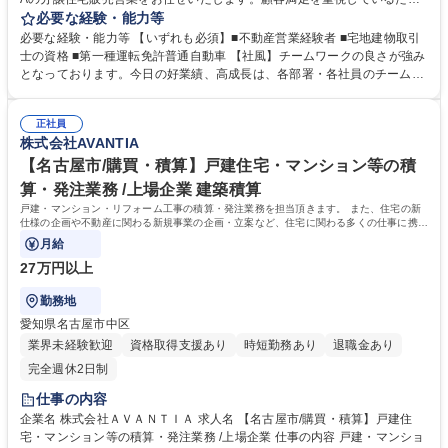
め、お客様のご期待に合わせて幅広い案件をご紹介し、納得のいく形のト
必要な経験・能力等
ータルコンサルティングが可能です。 【業務詳細】 ■AVANTIAの分譲住宅
必要な経験・能力等 【いずれも必須】■不動産営業経験者 ■宅地建物取引
販売 ■物件の調査 ■物件のご案内・資金計画のご相談・各種書類作成 ■条
士の資格 ■第一種運転免許普通自動車 【社風】チームワークの良さが強み
件を踏まえた契約～引き渡し ■顧客へのアフターフォロー 募集職種 【福
となっております。今日の好業績、高成長は、各部署・各社員のチームワ
岡市城南区/不動産販売営業】東証スタンダード上場企業/年間休日120日
ークの賜物です。皆が仕事に真剣で、厳しさを共に乗り越えている「仲
間」という意識が強いのが特徴となっております。ワンチームでお互い助
正社員
け合いながら業務を遂行しています。 学歴・資格 学歴：大学院 大学 高専
株式会社AVANTIA
短大 専修学校 高校 語学力： 資格：
【名古屋市/購買・積算】戸建住宅・マンション等の積
算・発注業務 /上場企業 建築積算
戸建・マンション・リフォーム工事の積算・発注業務を担当頂きます。 また、住宅の新
仕様の企画や不動産に関わる新規事業の企画・立案など、住宅に関わる多くの仕事に携わ
る機会があります。
月給
27万円以上
勤務地
愛知県名古屋市中区
業界未経験歓迎
資格取得支援あり
時短勤務あり
退職金あり
完全週休2日制
仕事の内容
企業名 株式会社ＡＶＡＮＴＩＡ 求人名 【名古屋市/購買・積算】戸建住
宅・マンション等の積算・発注業務 /上場企業 仕事の内容 戸建・マンショ