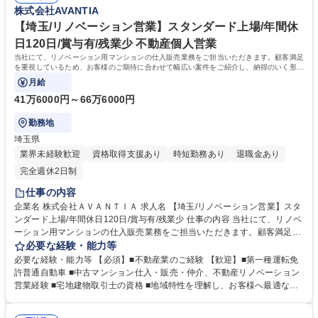
なっております。ワンチームでお互い助け合いながら業務を遂行していま
株式会社AVANTIA
す。 学歴・資格 学歴：大学院 大学 高専 短大 専修学校 高校 語学力： 資
格：
【埼玉/リノベーション営業】スタンダード上場/年間休
日120日/賞与有/残業少 不動産個人営業
当社にて、リノベーション用マンションの仕入販売業務をご担当いただきます。顧客満足
を重視しているため、お客様のご期待に合わせて幅広い案件をご紹介し、納得のいく形の
トータルコンサルティングが可能です。
月給
41万6000円～66万6000円
勤務地
埼玉県
業界未経験歓迎
資格取得支援あり
時短勤務あり
退職金あり
完全週休2日制
仕事の内容
企業名 株式会社ＡＶＡＮＴＩＡ 求人名 【埼玉/リノベーション営業】スタ
ンダード上場/年間休日120日/賞与有/残業少 仕事の内容 当社にて、リノベ
ーション用マンションの仕入販売業務をご担当いただきます。顧客満足を
重視しているため、お客様のご期待に合わせて幅広い案件をご紹介し、納
必要な経験・能力等
得のいく形のトータルコンサルティングが可能です。 【業務詳細】■不動
必要な経験・能力等 【必須】■不動産業のご経験 【歓迎】■第一種運転免
産の情報収集■現地調査■資料作成 ■契約条件（売買金額、契約内容、決済
許普通自動車 ■中古マンション仕入・販売・仲介、不動産リノベーション
日時）の交渉・決済 ■オープンハウス■販売中（予定）物件の管理 ※イン
営業経験 ■宅地建物取引士の資格 ■地域特性を理解し、お客様へ最適な提
センティブ制度有り 募集職種 【埼玉/リノベーション営業】スタンダード
案ができる方 【社風】チームワークの良さが強みとなっております。今日
上場/年間休日120日/賞与有/残業少
の好業績、高成長は、各部署・各社員のチームワークの賜物です。皆が仕