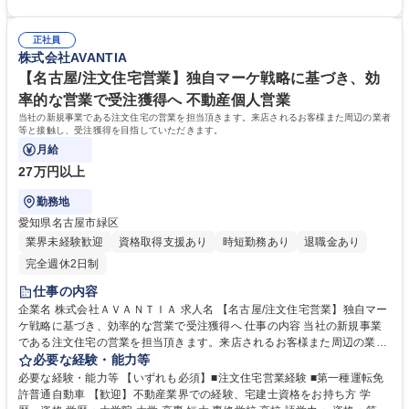
毎月の仕入契約に応じてのインセンティブ制度を導入しておりますので、
護の支援などワークライフバランスの両立を推進しています。また、DX
毎月成果に応じてインセンティブを支給致しますので、最短で入社の翌月
による業務効率化を行い、ノー残業デーの定着や労働時間の縮減を行って
から成果が反映されます。 募集職種 【福岡/用地仕入】賞与・インセンテ
正社員
います。外部から上記当社の取り組みについて認定や認証を頂いておりま
株式会社AVANTIA
ィブ有/健康経営優良法人認定企業★
す。・「健康経営優良法人2026」認定取得※大企業部門 ・「あいち女性
輝きカンパニー」認証取得 学歴・資格 学歴：大学院 大学 高専 短大 専修
【名古屋/注文住宅営業】独自マーケ戦略に基づき、効
学校 高校 語学力： 資格：
率的な営業で受注獲得へ 不動産個人営業
当社の新規事業である注文住宅の営業を担当頂きます。来店されるお客様また周辺の業者
等と接触し、受注獲得を目指していただきます。
月給
27万円以上
勤務地
愛知県名古屋市緑区
業界未経験歓迎
資格取得支援あり
時短勤務あり
退職金あり
完全週休2日制
仕事の内容
企業名 株式会社ＡＶＡＮＴＩＡ 求人名 【名古屋/注文住宅営業】独自マー
ケ戦略に基づき、効率的な営業で受注獲得へ 仕事の内容 当社の新規事業
である注文住宅の営業を担当頂きます。来店されるお客様また周辺の業者
等と接触し、受注獲得を目指していただきます。 【営業スタイル】当社独
必要な経験・能力等
自のマニュアルに沿って営業を行い、チームで目標達成を目指して頂きま
必要な経験・能力等 【いずれも必須】■注文住宅営業経験 ■第一種運転免
す。またマーケティングスペシャリストによる当社独自のマーケティング
許普通自動車 【歓迎】不動産業界での経験、宅建士資格をお持ち方 学
リサーチを活用し、ゴリ押し営業スタイルを脱却し、効率的且つ無駄のな