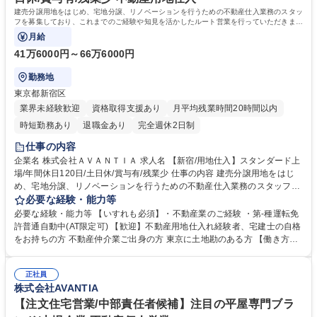
建売分譲用地をはじめ、宅地分譲、リノベーションを行うための不動産仕入業務のスタッ
フを募集しており、これまでのご経験や知見を活かしたルート営業を行っていただきま
す！
月給
41万6000円～66万6000円
勤務地
東京都新宿区
業界未経験歓迎
資格取得支援あり
月平均残業時間20時間以内
時短勤務あり
退職金あり
完全週休2日制
仕事の内容
企業名 株式会社ＡＶＡＮＴＩＡ 求人名 【新宿/用地仕入】スタンダード上
場/年間休日120日/土日休/賞与有/残業少 仕事の内容 建売分譲用地をはじ
め、宅地分譲、リノベーションを行うための不動産仕入業務のスタッフを
募集しており、これまでのご経験や知見を活かしたルート営業を行ってい
必要な経験・能力等
ただきます！ 【業務内容】 ・不動産の情報収集・現地調査・員料作成 ・
必要な経験・能力等 【いすれも必須】・不動産業のご経験 ・第-種運転免
契約条件(売貞金額、契約内容、決済日時)の交渉・決済 ・住宅の商品企画
許普通自動中(AT限定可) 【歓迎】不動産用地仕入れ経験者、宅建士の自格
※販売は仲介会社さんにお願いしております。 募集職種 【新宿/用地仕
をお持ちの方 不動産仲介業ご出身の方 東京に土地勘のある方 【働き方に
入】スタンダード上場/年間休日120日/土日休/賞与有/残業少
ついて】基本的に土・日休みです。 業務効率化を行い、ノー残業の定着や
労働時間の縮減を行っています。外部から上記当社の取り組みについて認
正社員
定や認証をいたたいております。「健康経営優良法人2023」認定取得※
株式会社AVANTIA
大企業部 学歴・資格 学歴：大学院 大学 高専 短大 専修学校 高校 語学力：
資格：
【注文住宅営業/中部責任者候補】注目の平屋専門ブラ