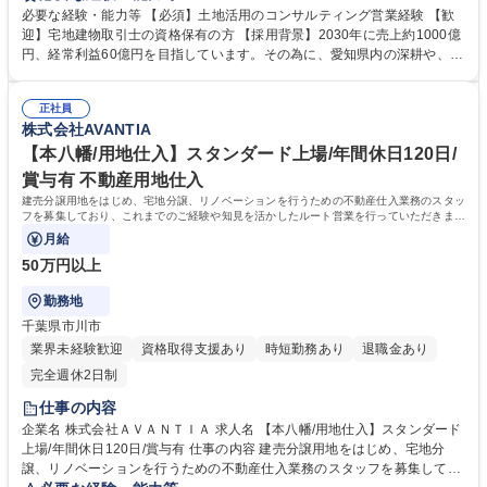
しリレーション営業を展開しますので、 営業先は法人です。 【特徴】 ・
必要な経験・能力等 【必須】土地活用のコンサルティング営業経験 【歓
土地所有者様への直接営業は行いません ・営業成績に応じたインセンティ
迎】宅地建物取引士の資格保有の方 【採用背景】2030年に売上約1000億
ブ制度あり ・社内外の専門家と連携し、資産活用の総合的な提案が可能
円、経常利益60億円を目指しています。その為に、愛知県内の深耕や、関
募集職種 【長久手/土地活用の営業】インセンティブ有/東証スタンダード
東/関西/九州地域への進出、同業他社のM&A等を行い、数十～百億円単位
上場企業
の投資を積極的に行っています。 その一環として、2025年4月相続税対策
正社員
として様々なソリューションを軸に、不動産管理会社様と共に土地所有者
株式会社AVANTIA
様にコンサルティングを行う「アセット事業部」を立ち上げ、この度メン
バーを増員をいたします。 学歴・資格 学歴：大学院 大学 高専 短大 専修
【本八幡/用地仕入】スタンダード上場/年間休日120日/
学校 高校 語学力： 資格：
賞与有 不動産用地仕入
建売分譲用地をはじめ、宅地分譲、リノベーションを行うための不動産仕入業務のスタッ
フを募集しており、これまでのご経験や知見を活かしたルート営業を行っていただきま
す！
月給
50万円以上
勤務地
千葉県市川市
業界未経験歓迎
資格取得支援あり
時短勤務あり
退職金あり
完全週休2日制
仕事の内容
企業名 株式会社ＡＶＡＮＴＩＡ 求人名 【本八幡/用地仕入】スタンダード
上場/年間休日120日/賞与有 仕事の内容 建売分譲用地をはじめ、宅地分
譲、リノベーションを行うための不動産仕入業務のスタッフを募集してお