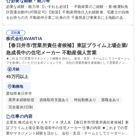
り、これまでのご経験や知見を活かしたルート営業を行っていただきま
必要な経験・能力等
す！ 【業務内容】 ・不動産の情報収集・現地調査・員料作成 ・契約条件
必要な経験・能力等 【いすれも必須】・不動産業のご経験 ・第-種運転免
(売貞金額、契約内容、決済日時)の交渉・決済 ・住宅の商品企画 ※販売は
許普通自動中(AT限定可) 【歓迎】不動産用地仕入れ経験者、宅建士の自格
仲介会社さんにお願いしております。 募集職種 【本八幡/用地仕入】スタ
をお持ちの方 不動産仲介業ご出身の方 千葉県及び東東京に土地勘のある
ンダード上場/年間休日120日/賞与有
方 【働き方について】用地仕入れ部門は基本的に火・水曜休みです。DX
による業務効率化を行い、ノー残業の定着や労働時間の縮減を行っていま
正社員
す。外部から上記当社の取り組みについて認定や認証をいたたいておりま
株式会社AVANTIA
す。「健康経営優良法人2023」認定取得※大企業部門 「あいち女性輝き
カンハニ 認証取得 学歴・資格 学歴：大学院 大学 高専 短大 専修学校 高校
【春日井市/営業所責任者候補】東証プライム上場企業/
語学力： 資格：
急成長中の住宅メーカー 不動産個人営業
★これまでの営業やマネジメント経験を活かし、会社・支店・チームとしてリーダーシッ
プを発揮していただけるポジションです。 当社の営業所責任者候補として営業所メンバ
ーのサポート・フォローをお任せします。
月給
45万円以上
勤務地
愛知県春日井市
業界未経験歓迎
資格取得支援あり
時短勤務あり
退職金あり
完全週休2日制
仕事の内容
企業名 株式会社ＡＶＡＮＴＩＡ 求人名 【春日井市/営業所責任者候補】東
証プライム上場企業/急成長中の住宅メーカー 仕事の内容 ★これまでの営
業やマネジメント経験を活かし、会社・支店・チームとしてリーダーシッ