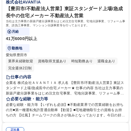
株式会社AVANTIA
種 【豊田市/営業所責任者候補】東証スタンダード上場企業/急成長中の住
高専 短大 専修学校 高校 語学力： 資格：
宅メーカー
【豊田市/不動産法人営業】東証スタンダード上場/急成
長中の住宅メーカー 不動産法人営業
当社は主力事業の新築戸建分譲事業をはじめ注文住宅事業、宅地分譲事業、リフォーム事
業、請負工事事業、マンション分譲事業等を行っております。
月給
41万6000円以上
勤務地
愛知県豊田市
業界未経験歓迎
資格取得支援あり
時短勤務あり
退職金あり
完全週休2日制
仕事の内容
企業名 株式会社ＡＶＡＮＴＩＡ 求人名 【豊田市/不動産法人営業】東証ス
タンダード上場/急成長中の住宅メーカー★ 仕事の内容 当社は主力事業の
新築戸建分譲事業をはじめ注文住宅事業、宅地分譲事業、リフォーム事
業、請負工事事業、マンション分譲事業等を行っております。 担当いただ
必要な経験・能力等
く仕事内容は、【不動産業者様への営業】がメインとなりますが、時には
必要な経験・能力等 【いずれも必須】■不動産業界での営業経験をお持ち
不動産業者様よりご紹介頂いた土地購入者様へ建物のご提案を行う場合も
の方■第一種運転免許普通自動車 【歓迎】■宅地建物取引士の資格をお持
あります。 販売エリアは各店舗の周辺です。M&Aも積極的に取り組みグ
ちの方 【社風】チームワークの良さが強みとなっております。今日の好業
ループ会社10社を含む総合デベロップメント企業です。 ※インセンティ
績、高成長は、各部署・各社員のチームワークの賜物です。皆が仕事に真
ブで還元あり 募集職種 【豊田市/不動産法人営業】東証スタンダード上場/
剣で、厳しさを共に乗り越えている「仲間」という意識が強いのが特徴と
急成長中の住宅メーカー★
正社員