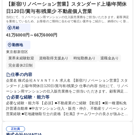
【新宿/リノベーション営業】スタンダード上場/年間休
日120日/賞与有/残業少 不動産個人営業
当社にて、リノベーション用マンションの仕入販売業務をご担当いただきます。顧客満足
を重視しているため、お客様のご期待に合わせて幅広い案件をご紹介し、納得のいく形の
トータルコンサルティングが可能です。
月給
41万6000円～66万6000円
勤務地
東京都新宿区
業界未経験歓迎
資格取得支援あり
時短勤務あり
退職金あり
完全週休2日制
仕事の内容
企業名 株式会社ＡＶＡＮＴＩＡ 求人名 【新宿/リノベーション営業】スタ
ンダード上場/年間休日120日/賞与有/残業少 仕事の内容 当社にて、リノベ
ーション用マンションの仕入販売業務をご担当いただきます。顧客満足を
重視しているため、お客様のご期待に合わせて幅広い案件をご紹介し、納
必要な経験・能力等
得のいく形のトータルコンサルティングが可能です。 【業務詳細】■不動
必要な経験・能力等 【必須】■不動産業のご経験 【歓迎】■第一種運転免
産の情報収集■現地調査■資料作成 ■契約条件（売買金額、契約内容、決済
許普通自動車 ■中古マンション仕入・販売・仲介、不動産リノベーション
日時）の交渉・決済 ■オープンハウス■販売中（予定）物件の管理 ※イン
営業経験 ■宅地建物取引士の資格 【社風】チームワークの良さが強みとな
センティブ制度有り 募集職種 【新宿/リノベーション営業】スタンダード
っております。今日の好業績、高成長は、各部署・各社員のチームワーク
上場/年間休日120日/賞与有/残業少
の賜物です。皆が仕事に真剣で、厳しさを共に乗り越えている「仲間」と
正社員
いう意識が強いのが特徴となっております。ワンチームでお互い助け合い
株式会社AVANTIA