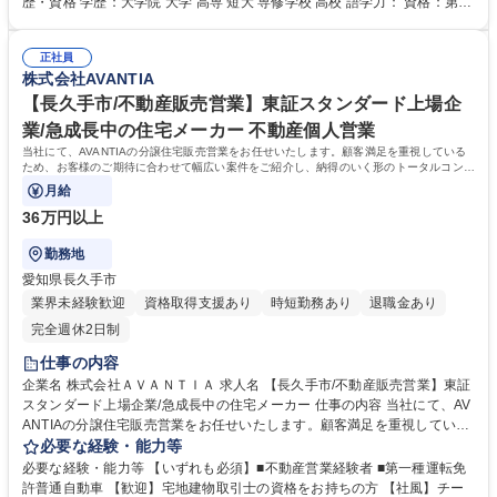
歴・資格 学歴：大学院 大学 高専 短大 専修学校 高校 語学力： 資格：第一
い営業を目指して頂きます。戦略的に営業活動したい方、長く働き続けた
種運転免許普通自動車 宅地建物取引士
い方にピッタリな環境です。 募集職種 【名古屋/注文住宅営業】独自マー
ケ戦略に基づき、効率的な営業で受注獲得へ
正社員
株式会社AVANTIA
【長久手市/不動産販売営業】東証スタンダード上場企
業/急成長中の住宅メーカー 不動産個人営業
当社にて、AVANTIAの分譲住宅販売営業をお任せいたします。顧客満足を重視している
ため、お客様のご期待に合わせて幅広い案件をご紹介し、納得のいく形のトータルコンサ
ルティングが可能です。
月給
36万円以上
勤務地
愛知県長久手市
業界未経験歓迎
資格取得支援あり
時短勤務あり
退職金あり
完全週休2日制
仕事の内容
企業名 株式会社ＡＶＡＮＴＩＡ 求人名 【長久手市/不動産販売営業】東証
スタンダード上場企業/急成長中の住宅メーカー 仕事の内容 当社にて、AV
ANTIAの分譲住宅販売営業をお任せいたします。顧客満足を重視している
ため、お客様のご期待に合わせて幅広い案件をご紹介し、納得のいく形の
必要な経験・能力等
トータルコンサルティングが可能です。 【業務詳細】 ■AVANTIAの分譲住
必要な経験・能力等 【いずれも必須】■不動産営業経験者 ■第一種運転免
宅販売 ■物件の調査 ■物件のご案内・資金計画のご相談・各種書類作成 ■
許普通自動車 【歓迎】宅地建物取引士の資格をお持ちの方 【社風】チー