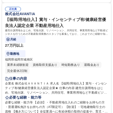
務を決めていきます。 募集職種 【名古屋/社内SE】東証スタンダード上場
部署・各社員のチームワークの賜物です。皆が仕事に真剣で、厳しさを共
企業/綺麗なオフィス★/残業少なめ
に乗り越えている「仲間」という意識が強いのが特徴となっております。
正社員
ワンチームでお互い助け合いながら業務を遂行しています。 学歴・資格
株式会社AVANTIA
学歴：大学院 大学 高専 短大 専修学校 高校 語学力： 資格：第一種運転免
許普通自動車
【福岡/用地仕入】賞与・インセンティブ有/健康経営優
良法人認定企業 不動産用地仕入
建売分譲用地をはじめ、宅地分譲、リノベーション、共同住宅、事業用用地など不動産ビ
ジネスを行うための不動産取得業務のスタッフを募集しており、これまでのご経験や知見
を活かしたルート営業を行って頂きます。
月給
27万円以上
勤務地
福岡県福岡市城南区
業界未経験歓迎
資格取得支援あり
時短勤務あり
退職金あり
完全週休2日制
仕事の内容
企業名 株式会社ＡＶＡＮＴＩＡ 求人名 【福岡/用地仕入】賞与・インセン
ティブ有/健康経営優良法人認定企業★ 仕事の内容 建売分譲用地をはじ
め、宅地分譲、リノベーション、共同住宅、事業用用地など不動産ビジネ
スを行うための不動産取得業務のスタッフを募集しており、これまでのご
必要な経験・能力等
経験や知見を活かしたルート営業を行って頂きます。 主な業務内容は不動
必要な経験・能力等 【必須】・不動産用地仕入れのご経験をお持ちの方
産の情報収集、現地調査、決裁資料の作成、仕入契約および決済までの業
・普通運転免許をお持ちの方（AT限定可） 【歓迎】・宅地建物取引士の
務ですので、仕入業務に集中して活動して頂けます。 また、賞与とは別に
資格 【働き方について】全従業員へに有給休暇の取得の促進や、育児・介