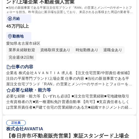
ンド/上場企業 不動産個人営業
■当社の新規事業である平屋注文住宅ブランド「RAN」の営業とメンバーのサポートとフ
ォローを担当。昨年流山に展示場を設置しており、来店されるお客様また周辺の業者等
と、受注獲得を目指していただきます。
月給
45万円以上
勤務地
愛知県名古屋市緑区
業界未経験歓迎
資格取得支援あり
時短勤務あり
退職金あり
完全週休2日制
仕事の内容
企業名 株式会社ＡＶＡＮＴＩＡ 求人名 【注文住宅営業/中部責任者候補】
注目の平屋専門ブランド/上場企業 仕事の内容 ■当社の新規事業である平
屋注文住宅ブランド「RAN」の営業とメンバーのサポートとフォローを担
当。昨年流山に展示場を設置しており、来店されるお客様また周辺の業者
必要な経験・能力等
等と、受注獲得を目指していただきます。 【業務】■目標管理■顧客管理■
必要な経験・能力等 【いずれも必須】■注文住宅営業経験■宅地建物取引
メンバー育成■顧客折衝への同席 ※営業スタイルは、当社独自のマニュア
士有資格者の方■第一種運転免許普通自動車 【尚可】■支店責任者もしく
ルに沿って営業を行い、チームで目標達成を目指して頂きます。またマー
は営業所責任者■戸建て住宅の営業経験のある方■組織マネジメントの経験
ケティングスペシャリストによる当社独自のマーケティングリサーチを活
【求める人物像】■メンバーの育成を考えたマネジメントができる方■メン
用し、効率的且つ無駄のない営業を目指して頂きます。■DX化した独自の
バーの業務を自分事ととらえて遂行できる方■お客様と厚い信頼関係を築
スマート内見等先進の取り組みにも積極的で、長く活躍して働き続けたい
正社員
くご経験をお持ちの方 【採用背景】当社は総合不動産業を目指しており、
株式会社AVANTIA
方にピッタリな環境です。 募集職種 【注文住宅営業/中部責任者候補】注
その中のひとつの柱である注文住宅事業拡大のため、一緒に高見を目指し
目の平屋専門ブランド/上場企業
て頂ける人材を募集しています。 学歴・資格 学歴：大学院 大学 高専 短大
【春日井市/不動産販売営業】東証スタンダード上場企