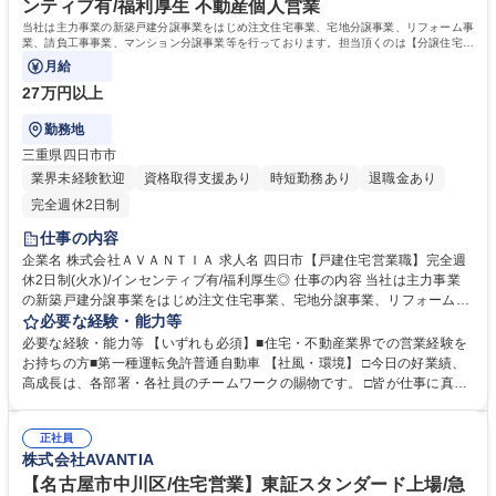
ンティブ有/福利厚生 不動産個人営業
当社は主力事業の新築戸建分譲事業をはじめ注文住宅事業、宅地分譲事業、リフォーム事
業、請負工事事業、マンション分譲事業等を行っております。担当頂くのは【分譲住宅の
営業】となります。
月給
27万円以上
勤務地
三重県四日市市
業界未経験歓迎
資格取得支援あり
時短勤務あり
退職金あり
完全週休2日制
仕事の内容
企業名 株式会社ＡＶＡＮＴＩＡ 求人名 四日市【戸建住宅営業職】完全週
休2日制(火水)/インセンティブ有/福利厚生◎ 仕事の内容 当社は主力事業
の新築戸建分譲事業をはじめ注文住宅事業、宅地分譲事業、リフォーム事
業、請負工事事業、マンション分譲事業等を行っております。担当頂くの
必要な経験・能力等
は【分譲住宅の営業】となります。 販売エリアは各店舗の周辺です。M＆
必要な経験・能力等 【いずれも必須】■住宅・不動産業界での営業経験を
Aも積極的に取り組みグループ会社10社を含む総合デベロップメント企業
お持ちの方■第一種運転免許普通自動車 【社風・環境】 □今日の好業績、
です。 ※インセンティブで還元あり 募集職種 四日市【戸建住宅営業職】
高成長は、各部署・各社員のチームワークの賜物です。 □皆が仕事に真剣
完全週休2日制(火水)/インセンティブ有/福利厚生◎
で、厳しさを共に乗り越えている「仲間」という意識が強いのが特徴とな
っております。 □早い方だと1年程でユニットリーダーになります。ユニ
正社員
ットリーダーになり、一人で営業活動できるようになるとインセンティブ
株式会社AVANTIA
もUPします。 学歴・資格 学歴：大学院 大学 高専 短大 専修学校 高校 語
学力： 資格：
【名古屋市中川区/住宅営業】東証スタンダード上場/急