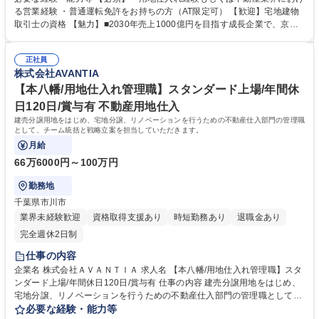
地調査、決裁資料の作成、仕入契約および決済までの一連の業務を担当い
る営業経験 ・普通運転免許をお持ちの方（AT限定可） 【歓迎】宅地建物
ただきます。建売分譲用地、宅地分譲、リノベーション、共同住宅、事業
取引士の資格 【魅力】■2030年売上1000億円を目指す成長企業で、京都
用用地など幅広い案件に携わり、これまでのご経験や知見を活かしたルー
新拠点の立ち上げという貴重な経験ができます ■建売分譲から事業用用地
ト営業を行っていただきます。 募集職種 【京都/用地仕入れおよび不動産
まで多様な案件を扱うため、不動産仕入のスキルを幅広く磨けます ■仕入
販売営業】スタンダード上場/休日120日/賞与有
正社員
業務に専念できる体制が整っており、営業活動に集中して成果を出せる環
株式会社AVANTIA
境です ■年2回のインセンティブ制度があり、成果に応じた評価を受けら
れます 学歴・資格 学歴：大学院 大学 高専 短大 専修学校 高校 語学力：
【本八幡/用地仕入れ管理職】スタンダード上場/年間休
資格：
日120日/賞与有 不動産用地仕入
建売分譲用地をはじめ、宅地分譲、リノベーションを行うための不動産仕入部門の管理職
として、チーム統括と戦略立案を担当していただきます。
月給
66万6000円～100万円
勤務地
千葉県市川市
業界未経験歓迎
資格取得支援あり
時短勤務あり
退職金あり
完全週休2日制
仕事の内容
企業名 株式会社ＡＶＡＮＴＩＡ 求人名 【本八幡/用地仕入れ管理職】スタ
ンダード上場/年間休日120日/賞与有 仕事の内容 建売分譲用地をはじめ、
宅地分譲、リノベーションを行うための不動産仕入部門の管理職として、
チーム統括と戦略立案を担当していただきます。 【具体的には】不動産仕
必要な経験・能力等