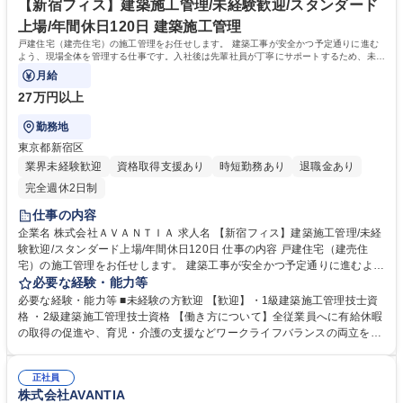
【新宿フィス】建築施工管理/未経験歓迎/スタンダード
上場/年間休日120日 建築施工管理
戸建住宅（建売住宅）の施工管理をお任せします。 建築工事が安全かつ予定通りに進む
よう、現場全体を管理する仕事です。入社後は先輩社員が丁寧にサポートするため、未経
験の方でも安心してスタートできます。
月給
27万円以上
勤務地
東京都新宿区
業界未経験歓迎
資格取得支援あり
時短勤務あり
退職金あり
完全週休2日制
仕事の内容
企業名 株式会社ＡＶＡＮＴＩＡ 求人名 【新宿フィス】建築施工管理/未経
験歓迎/スタンダード上場/年間休日120日 仕事の内容 戸建住宅（建売住
宅）の施工管理をお任せします。 建築工事が安全かつ予定通りに進むよ
う、現場全体を管理する仕事です。入社後は先輩社員が丁寧にサポートす
必要な経験・能力等
るため、未経験の方でも安心してスタートできます。 【具体的には】 ・
必要な経験・能力等 ■未経験の方歓迎 【歓迎】・1級建築施工管理技士資
建築現場の進捗確認・工程管理・品質管理 ・協力会社や職人さんとの打ち
格 ・2級建築施工管理技士資格 【働き方について】全従業員へに有給休暇
合わせ・スケジュール調整 ・資材の手配や確認 ・各種書類作成・写真撮
の取得の促進や、育児・介護の支援などワークライフバランスの両立を推
影など 仕事の流れや専門知識を少しずつ覚えていただきます。将来的には
進しています。 外部から上記当社の取り組みについて認定や認証をいただ
一人で現場を担当できる施工管理として活躍していただけます。 募集職種
いております。 ・「健康経営優良法人2023」認定取得※大企業部門 ・
【新宿フィス】建築施工管理/未経験歓迎/スタンダード上場/年間休日120
正社員
「あいち女性輝きカンパニー」認証取得 学歴・資格 学歴：大学院 大学 高
株式会社AVANTIA
日
専 短大 専修学校 高校 語学力： 資格：