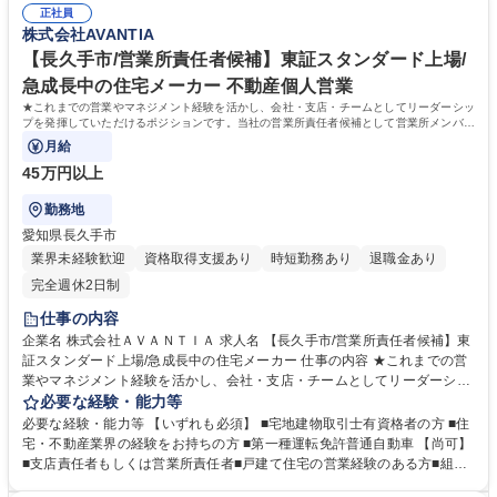
す。ワンチームでお互い助け合いながら業務を遂行しています。 募集職種
正社員
と厚い信頼関係を築くご経験をお持ちの方 学歴・資格 学歴：大学院 大学
株式会社AVANTIA
【名古屋市中川区/支店責任者候補】東証スタンダード上場/急成長の住宅
高専 短大 専修学校 高校 語学力： 資格：
メーカー
【長久手市/営業所責任者候補】東証スタンダード上場/
急成長中の住宅メーカー 不動産個人営業
★これまでの営業やマネジメント経験を活かし、会社・支店・チームとしてリーダーシッ
プを発揮していただけるポジションです。当社の営業所責任者候補として営業所メンバー
のサポート・フォローをお任せします。
月給
45万円以上
勤務地
愛知県長久手市
業界未経験歓迎
資格取得支援あり
時短勤務あり
退職金あり
完全週休2日制
仕事の内容
企業名 株式会社ＡＶＡＮＴＩＡ 求人名 【長久手市/営業所責任者候補】東
証スタンダード上場/急成長中の住宅メーカー 仕事の内容 ★これまでの営
業やマネジメント経験を活かし、会社・支店・チームとしてリーダーシッ
プを発揮していただけるポジションです。当社の営業所責任者候補として
必要な経験・能力等
営業所メンバーのサポート・フォローをお任せします。 【業務詳細】 ・
必要な経験・能力等 【いずれも必須】 ■宅地建物取引士有資格者の方 ■住
営業所目標管理・顧客管理・メンバー育成・顧客折衝への同席など 【社
宅・不動産業界の経験をお持ちの方 ■第一種運転免許普通自動車 【尚可】
風】チームワークの良さが強みとなっております。今日の好業績、高成長
■支店責任者もしくは営業所責任者■戸建て住宅の営業経験のある方■組織
は、各部署・各社員のチームワークの賜物です。皆が仕事に真剣で、厳し
マネジメントの経験 【求める人物像】■メンバーの育成を考えたマネジメ