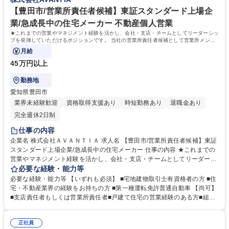
ながら業務を遂行しています。 【募集背景】 関東エリアにおける事業拡
大の為 学歴・資格 学歴：大学院 大学 高専 短大 専修学校 高校 語学力：
【豊田市/営業所責任者候補】東証スタンダード上場企
資格：
業/急成長中の住宅メーカー 不動産個人営業
★これまでの営業やマネジメント経験を活かし、会社・支店・チームとしてリーダーシッ
プを発揮していただけるポジションです。 当社の営業所責任者候補として営業所メンバ
ーのサポート・フォローをお任せします。
月給
45万円以上
勤務地
愛知県豊田市
業界未経験歓迎
資格取得支援あり
時短勤務あり
退職金あり
完全週休2日制
仕事の内容
企業名 株式会社ＡＶＡＮＴＩＡ 求人名 【豊田市/営業所責任者候補】東証
スタンダード上場企業/急成長中の住宅メーカー 仕事の内容 ★これまでの
営業やマネジメント経験を活かし、会社・支店・チームとしてリーダーシ
ップを発揮していただけるポジションです。 当社の営業所責任者候補とし
必要な経験・能力等
て営業所メンバーのサポート・フォローをお任せします。 【業務詳細】
必要な経験・能力等 【いずれも必須】 ■宅地建物取引士有資格者の方 ■住
・営業所目標管理・顧客管理・メンバー育成・顧客折衝への同席など 【社
宅・不動産業界の経験をお持ちの方 ■第一種運転免許普通自動車 【尚可】
風】チームワークの良さが強みとなっております。今日の好業績、高成長
■支店責任者もしくは営業所責任者■戸建て住宅の営業経験のある方■組織
は、各部署・各社員のチームワークの賜物です。皆が仕事に真剣で、厳し
マネジメントの経験 【求める人物像】■メンバーの育成を考えたマネジメ
さを共に乗り越えている「仲間」という意識が強いのが特徴となっており
ントができる方■メンバーの業務を自分事ととらえて遂行できる方■お客様
ます。ワンチームでお互い助け合いながら業務を遂行しています。 募集職
正社員
と厚い信頼関係を築くご経験をお持ちの方 学歴・資格 学歴：大学院 大学