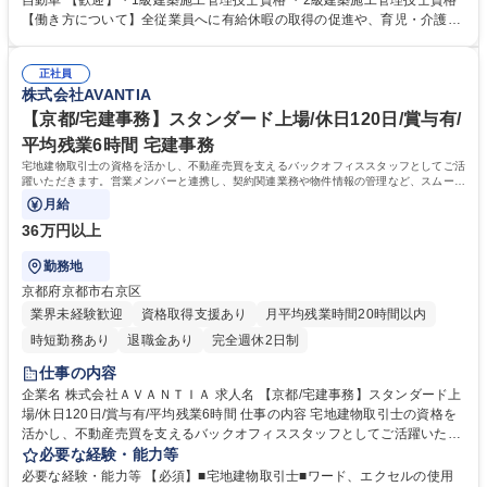
自動車 【歓迎】・1級建築施工管理技士資格 ・2級建築施工管理技士資格
をお持ちの方も歓迎します。 募集職種 【新宿フィス/建築施工管理】スタ
【働き方について】全従業員へに有給休暇の取得の促進や、育児・介護の
ンダード上場/年間休日120日/土日休
支援などワークライフバランスの両立を推進しています。 外部から上記当
社の取り組みについて認定や認証をいただいております。 ・「健康経営優
正社員
良法人2023」認定取得※大企業部門 ・「あいち女性輝きカンパニー」認
株式会社AVANTIA
証取得 学歴・資格 学歴：大学院 大学 高専 短大 専修学校 高校 語学力：
資格：
【京都/宅建事務】スタンダード上場/休日120日/賞与有/
平均残業6時間 宅建事務
宅地建物取引士の資格を活かし、不動産売買を支えるバックオフィススタッフとしてご活
躍いただきます。営業メンバーと連携し、契約関連業務や物件情報の管理など、スムーズ
な取引を支える重要なポジションです。
月給
36万円以上
勤務地
京都府京都市右京区
業界未経験歓迎
資格取得支援あり
月平均残業時間20時間以内
時短勤務あり
退職金あり
完全週休2日制
仕事の内容
企業名 株式会社ＡＶＡＮＴＩＡ 求人名 【京都/宅建事務】スタンダード上
場/休日120日/賞与有/平均残業6時間 仕事の内容 宅地建物取引士の資格を
活かし、不動産売買を支えるバックオフィススタッフとしてご活躍いただ
きます。営業メンバーと連携し、契約関連業務や物件情報の管理など、ス
必要な経験・能力等
ムーズな取引を支える重要なポジションです。 【具体的には】 ◆契約書
必要な経験・能力等 【必須】■宅地建物取引士■ワード、エクセルの使用