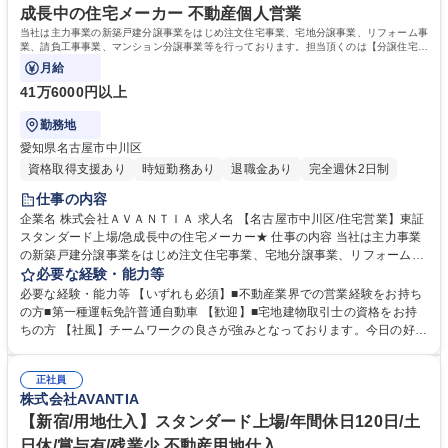
成長中の住宅メーカー 不動産個人営業
当社は主力事業の新築戸建分譲事業をはじめ注文住宅事業、宅地分譲事業、リフォーム事
業、請負工事事業、マンション分譲事業等を行っております。担当頂くのは【分譲住宅の
営業】となります。
月給
41万6000円以上
勤務地
愛知県名古屋市中川区
資格取得支援あり
時短勤務あり
退職金あり
完全週休2日制
仕事の内容
企業名 株式会社ＡＶＡＮＴＩＡ 求人名 【名古屋市中川区/住宅営業】東証
スタンダード上場/急成長中の住宅メーカー★ 仕事の内容 当社は主力事業
の新築戸建分譲事業をはじめ注文住宅事業、宅地分譲事業、リフォーム事
業、請負工事事業、マンション分譲事業等を行っております。担当頂くの
必要な経験・能力等
は【分譲住宅の営業】となります。 販売エリアは各店舗の周辺です。M&
必要な経験・能力等 【いずれも必須】■不動産業界での営業経験をお持ち
Aも積極的に取り組みグループ会社10社を含む総合デベロップメント企業
の方■第一種運転免許普通自動車 【歓迎】■宅地建物取引士の資格をお持
です。 ※インセンティブで還元あり 募集職種 【名古屋市中川区/住宅営
ちの方 【社風】チームワークの良さが強みとなっております。今日の好業
業】東証スタンダード上場/急成長中の住宅メーカー★
績、高成長は、各部署・各社員のチームワークの賜物です。皆が仕事に真
剣で、厳しさを共に乗り越えている「仲間」という意識が強いのが特徴と
正社員
なっております。ワンチームでお互い助け合いながら業務を遂行していま
株式会社AVANTIA
す。 学歴・資格 学歴：大学院 大学 高専 短大 専修学校 高校 語学力： 資
格：
【新宿/用地仕入】スタンダード上場/年間休日120日/土
日休/賞与有/残業少 不動産用地仕入