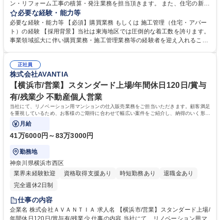
ン・リフォーム工事の積算・発注業務を担当頂きます。 また、住宅の新仕
様の企画や不動産に関わる新規事業の企画・立案など、住宅に関わる多く
必要な経験・能力等
の仕事に携わる機会があります。 募集職種 【名古屋市/購買・積算】戸建
必要な経験・能力等 【必須】購買業務 もしくは 施工管理（住宅・アパー
住宅・マンション等の積算・発注業務 /上場企業
ト）の経験 【採用背景】当社は東海地区では圧倒的な着工数を誇ります。
事業領域拡大に伴い購買業務・施工管理業務等の経験者を迎え入れること
で更なる組 織強化を図ります。 学歴・資格 学歴：大学院 大学 高専 短大
専修学校 高校 語学力： 資格：第一種運転免許普通自動車
正社員
株式会社AVANTIA
【横浜市/営業】スタンダード上場/年間休日120日/賞与
有/残業少 不動産個人営業
当社にて、リノベーション用マンションの仕入販売業務をご担当いただきます。顧客満足
を重視しているため、お客様のご期待に合わせて幅広い案件をご紹介し、納得のいく形の
トータルコンサルティングが可能です！
月給
41万6000円～83万3000円
勤務地
神奈川県横浜市西区
業界未経験歓迎
資格取得支援あり
時短勤務あり
退職金あり
完全週休2日制
仕事の内容
企業名 株式会社ＡＶＡＮＴＩＡ 求人名 【横浜市/営業】スタンダード上場/
年間休日120日/賞与有/残業少 仕事の内容 当社にて、リノベーション用マ