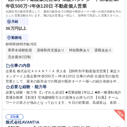
年収500万~/年休120日 不動産個人営業
分譲住宅の販売営業として、週末の販売会での商談や既存オーナー様への紹介依頼を中心
とした営業活動を行います。飛び込み営業は一切なく、効率的で安定した営業スタイルが
特徴です！
月給
36万円以上
勤務地
静岡県静岡市駿河区
業界未経験歓迎
資格取得支援あり
時短勤務あり
退職金あり
完全週休2日制
仕事の内容
企業名 株式会社ＡＶＡＮＴＩＡ 求人名 【静岡市/不動産販売営業】東証ス
タンダード上場企業/年収500万～/年休120日 仕事の内容 分譲住宅の販売
営業として、週末の販売会での商談や既存オーナー様への紹介依頼を中心
とした営業活動を行います。飛び込み営業は一切なく、効率的で安定した
必要な経験・能力等
営業スタイルが特徴です！ 【具体的には】 分譲住宅の販売会での商談、
必要な経験・能力等 【いずれも必須】■営業経験1年以上 ■第一種運転免許
週末販売会に向けた既存オーナー様への訪問・紹介依頼、問い合わせ顧客
普通自動車 【歓迎】宅地建物取引士の資格をお持ちの方 【社風】チーム
への電話・メール案内、商談準備としてのPC書類作成、物件清掃等メン
ワークの良さが強みとなっております。今日の好業績、高成長は、各部
テナンス、ポータルサイトへの物件情報アップを担当します。 募集職種
署・各社員のチームワークの賜物です。皆が仕事に真剣で、厳しさを共に
【静岡市/不動産販売営業】東証スタンダード上場企業/年収500万～/年休1
乗り越えている「仲間」という意識が強いのが特徴となっております。ワ
20日
正社員
ンチームでお互い助け合いながら業務を遂行しています。 学歴・資格 学
株式会社AVANTIA
歴：大学院 大学 高専 短大 専修学校 高校 語学力： 資格：