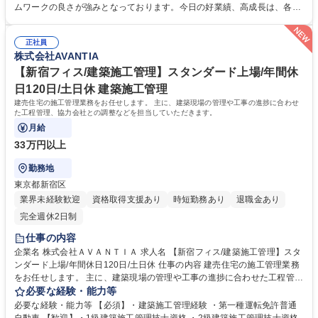
条件を踏まえた契約～引き渡し ■顧客へのアフターフォロー 募集職種
ムワークの良さが強みとなっております。今日の好業績、高成長は、各部
【長久手市/不動産販売営業】東証スタンダード上場企業/急成長中の住宅
署・各社員のチームワークの賜物です。皆が仕事に真剣で、厳しさを共に
メーカー
乗り越えている「仲間」という意識が強いのが特徴となっております。ワ
正社員
ンチームでお互い助け合いながら業務を遂行しています。 AVANTIAで土
株式会社AVANTIA
地仕入・設計・施工まですべて行っているため、お客様へ自信を持ってご
紹介できます。 学歴・資格 学歴：大学院 大学 高専 短大 専修学校 高校 語
【新宿フィス/建築施工管理】スタンダード上場/年間休
学力： 資格：
日120日/土日休 建築施工管理
建売住宅の施工管理業務をお任せします。 主に、建築現場の管理や工事の進捗に合わせ
た工程管理、協力会社との調整などを担当していただきます。
月給
33万円以上
勤務地
東京都新宿区
業界未経験歓迎
資格取得支援あり
時短勤務あり
退職金あり
完全週休2日制
仕事の内容
企業名 株式会社ＡＶＡＮＴＩＡ 求人名 【新宿フィス/建築施工管理】スタ
ンダード上場/年間休日120日/土日休 仕事の内容 建売住宅の施工管理業務
をお任せします。 主に、建築現場の管理や工事の進捗に合わせた工程管
理、協力会社との調整などを担当していただきます。 これまでの経験やス
必要な経験・能力等
キルを活かして、即戦力として活躍していただける方を歓迎します。 建売
必要な経験・能力等 【必須】・建築施工管理経験 ・第一種運転免許普通
住宅の施工管理経験をお持ちの方はもちろん、その他の建築施工管理経験