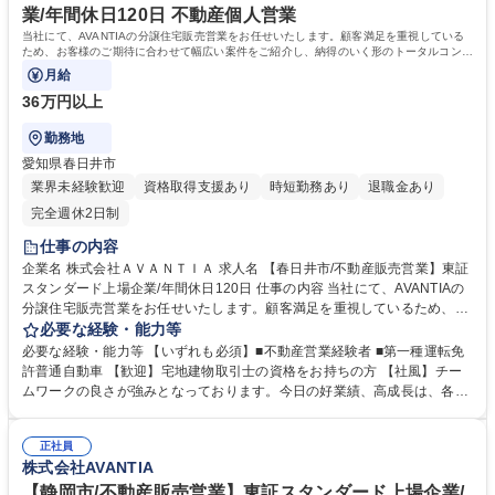
専修学校 高校 語学力： 資格：第一種運転免許普通自動車
業/年間休日120日 不動産個人営業
当社にて、AVANTIAの分譲住宅販売営業をお任せいたします。顧客満足を重視している
ため、お客様のご期待に合わせて幅広い案件をご紹介し、納得のいく形のトータルコンサ
ルティングが可能です。
月給
36万円以上
勤務地
愛知県春日井市
業界未経験歓迎
資格取得支援あり
時短勤務あり
退職金あり
完全週休2日制
仕事の内容
企業名 株式会社ＡＶＡＮＴＩＡ 求人名 【春日井市/不動産販売営業】東証
スタンダード上場企業/年間休日120日 仕事の内容 当社にて、AVANTIAの
分譲住宅販売営業をお任せいたします。顧客満足を重視しているため、お
客様のご期待に合わせて幅広い案件をご紹介し、納得のいく形のトータル
必要な経験・能力等
コンサルティングが可能です。 【業務詳細】 ■AVANTIAの分譲住宅販売 ■
必要な経験・能力等 【いずれも必須】■不動産営業経験者 ■第一種運転免
物件のご案内・資金計画のご相談・各種書類作成 ■条件を踏まえた契約～
許普通自動車 【歓迎】宅地建物取引士の資格をお持ちの方 【社風】チー
引き渡し ■顧客へのアフターフォロー 募集職種 【春日井市/不動産販売営
ムワークの良さが強みとなっております。今日の好業績、高成長は、各部
業】東証スタンダード上場企業/年間休日120日
署・各社員のチームワークの賜物です。皆が仕事に真剣で、厳しさを共に
乗り越えている「仲間」という意識が強いのが特徴となっております。ワ
正社員
ンチームでお互い助け合いながら業務を遂行しています。 学歴・資格 学
株式会社AVANTIA
歴：大学院 大学 高専 短大 専修学校 高校 語学力： 資格：
【静岡市/不動産販売営業】東証スタンダード上場企業/