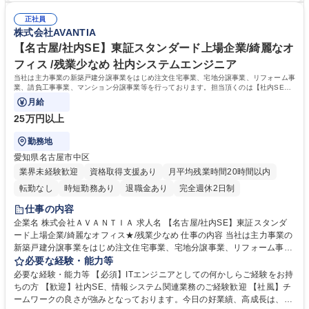
不動産仲介事業を中部地区にて開始し、他社物件の取り扱いも可能になり
乗り越えている「仲間」という意識が強いのが特徴となっております。ワ
ました。 ※インセンティブ制度有り 募集職種 【名古屋市緑区/不動産販売
正社員
ンチームでお互い助け合いながら業務を遂行しています。 学歴・資格 学
株式会社AVANTIA
営業】東証スタンダード上場企業/年間休日120日
歴：大学院 大学 高専 短大 専修学校 高校 語学力： 資格：
【名古屋/社内SE】東証スタンダード上場企業/綺麗なオ
フィス /残業少なめ 社内システムエンジニア
当社は主力事業の新築戸建分譲事業をはじめ注文住宅事業、宅地分譲事業、リフォーム事
業、請負工事事業、マンション分譲事業等を行っております。担当頂くのは【社内SE業
務】となります。
月給
25万円以上
勤務地
愛知県名古屋市中区
業界未経験歓迎
資格取得支援あり
月平均残業時間20時間以内
転勤なし
時短勤務あり
退職金あり
完全週休2日制
仕事の内容
企業名 株式会社ＡＶＡＮＴＩＡ 求人名 【名古屋/社内SE】東証スタンダ
ード上場企業/綺麗なオフィス★/残業少なめ 仕事の内容 当社は主力事業の
新築戸建分譲事業をはじめ注文住宅事業、宅地分譲事業、リフォーム事
業、請負工事事業、マンション分譲事業等を行っております。担当頂くの
必要な経験・能力等
は【社内SE業務】となります。 【業務詳細】 ・社内ネットワーク、情報
必要な経験・能力等 【必須】ITエンジニアとしての何かしらご経験をお持
システムの運用管理、問い合わせ対応 ・社内システムの導入検討、ベンダ
ちの方 【歓迎】社内SE、情報システム関連業務のご経験歓迎 【社風】チ
ーとの調整、DX推進 ※仕事内容はご経験やスキルに応じてお任せする業
ームワークの良さが強みとなっております。今日の好業績、高成長は、各