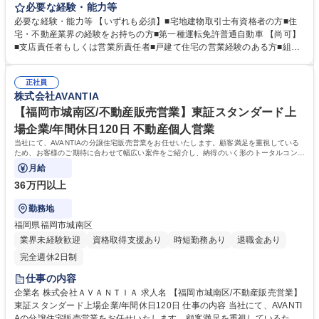
プを発揮していただけるポジションです。 当社の営業所責任者候補として
必要な経験・能力等
営業所メンバーのサポート・フォローをお任せします。 【業務詳細】 ・
必要な経験・能力等 【いずれも必須】■宅地建物取引士有資格者の方■住
営業所目標管理・顧客管理・メンバー育成・顧客折衝への同席など 【社
宅・不動産業界の経験をお持ちの方■第一種運転免許普通自動車 【尚可】
風】チームワークの良さが強みとなっております。今日の好業績、高成長
■支店責任者もしくは営業所責任者■戸建て住宅の営業経験のある方■組織
は、各部署・各社員のチームワークの賜物です。皆が仕事に真剣で、厳し
マネジメントの経験 【求める人物像】■メンバーの育成を考えたマネジメ
さを共に乗り越えている「仲間」という意識が強いのが特徴となっており
ントができる方■メンバーの業務を自分事ととらえて遂行できる方■お客様
ます。ワンチームでお互い助け合いながら業務を遂行しています。 募集職
正社員
と厚い信頼関係を築くご経験をお持ちの方 学歴・資格 学歴：大学院 大学
株式会社AVANTIA
種 【春日井市/営業所責任者候補】東証プライム上場企業/急成長中の住宅
高専 短大 専修学校 高校 語学力： 資格：
メーカー
【福岡市城南区/不動産販売営業】東証スタンダード上
場企業/年間休日120日 不動産個人営業
当社にて、AVANTIAの分譲住宅販売営業をお任せいたします。顧客満足を重視している
ため、お客様のご期待に合わせて幅広い案件をご紹介し、納得のいく形のトータルコンサ
ルティングが可能です。
月給
36万円以上
勤務地
福岡県福岡市城南区
業界未経験歓迎
資格取得支援あり
時短勤務あり
退職金あり
完全週休2日制
仕事の内容
企業名 株式会社ＡＶＡＮＴＩＡ 求人名 【福岡市城南区/不動産販売営業】
東証スタンダード上場企業/年間休日120日 仕事の内容 当社にて、AVANTI
Aの分譲住宅販売営業をお任せいたします。顧客満足を重視しているた