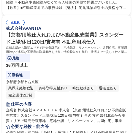
や住宅ローン手続きに関する書類の作成 ◆HPやSUUMOなどへの物件登
経験 ※不動産事務経験がなくても入社後の習得で問題ございません。
録 ◆DMの作成・発送 ◆電話対応 など ※不動産事務経験がなくても入社
【歓迎】■不動産業界での事務経験 【魅力】 宅地建物取引士の資格を存分
後の習得で問題ございません。 募集職種 【京都/宅建事務】スタンダード
に活かせるポジションです。 2030年売上1,000億円を目指す成長企業で、
上場/休日120日/賞与有/平均残業6時間
会社の成長を間近で感じながら働けます。 経験やスキルに応じて業務の幅
正社員
を広げられ、バックオフィスとして専門性を高めながら長期的なキャリア
株式会社AVANTIA
形成が可能です。 学歴・資格 学歴：大学院 大学 高専 短大 専修学校 高校
語学力： 資格：
【京都/用地仕入れおよび不動産販売営業】スタンダー
ド上場/休日120日/賞与有 不動産用地仕入
京都北部から滋賀エリアで建売分譲用地、宅地分譲、リノベーション、共同住宅、事業用
用地など多様な不動産の取得業務を担当。情報収集から契約・決済まで一貫して仕入業務
に集中できます。
月給
36万円以上
勤務地
京都府京都市右京区
業界未経験歓迎
資格取得支援あり
時短勤務あり
退職金あり
完全週休2日制
仕事の内容
企業名 株式会社ＡＶＡＮＴＩＡ 求人名 【京都/用地仕入れおよび不動産販
売営業】スタンダード上場/休日120日/賞与有 仕事の内容 京都北部から滋
賀エリアで建売分譲用地、宅地分譲、リノベーション、共同住宅、事業用
用地など多様な不動産の取得業務を担当。情報収集から契約・決済まで一
必要な経験・能力等
貫して仕入業務に集中できます。 【具体的には】 不動産の情報収集、現
必要な経験・能力等 【必須】・用地仕入れ経験もしくは不動産業界におけ