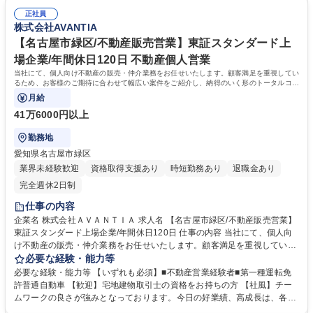
さを共に乗り越えている「仲間」という意識が強いのが特徴となっており
ントができる方■メンバーの業務を自分事ととらえて遂行できる方■お客様
ます。ワンチームでお互い助け合いながら業務を遂行しています。 募集職
正社員
と厚い信頼関係を築くご経験をお持ちの方 学歴・資格 学歴：大学院 大学
株式会社AVANTIA
種 【長久手市/営業所責任者候補】東証スタンダード上場/急成長中の住宅
高専 短大 専修学校 高校 語学力： 資格：
メーカー
【名古屋市緑区/不動産販売営業】東証スタンダード上
場企業/年間休日120日 不動産個人営業
当社にて、個人向け不動産の販売・仲介業務をお任せいたします。顧客満足を重視してい
るため、お客様のご期待に合わせて幅広い案件をご紹介し、納得のいく形のトータルコン
サルティングが可能です。
月給
41万6000円以上
勤務地
愛知県名古屋市緑区
業界未経験歓迎
資格取得支援あり
時短勤務あり
退職金あり
完全週休2日制
仕事の内容
企業名 株式会社ＡＶＡＮＴＩＡ 求人名 【名古屋市緑区/不動産販売営業】
東証スタンダード上場企業/年間休日120日 仕事の内容 当社にて、個人向
け不動産の販売・仲介業務をお任せいたします。顧客満足を重視している
ため、お客様のご期待に合わせて幅広い案件をご紹介し、納得のいく形の
必要な経験・能力等
トータルコンサルティングが可能です。 【業務詳細】■物件のご提案■物
必要な経験・能力等 【いずれも必須】■不動産営業経験者■第一種運転免
件の調査■物件のご案内・資金計画のご相談・各種書類作成 ■条件を踏ま
許普通自動車 【歓迎】宅地建物取引士の資格をお持ちの方 【社風】チー
えた契約～引き渡し■顧客へのアフターフォロー 【強み】事業領域拡大の
ムワークの良さが強みとなっております。今日の好業績、高成長は、各部
施策として2024年4月からの製販分離により、(株)アバンティア不動産が
署・各社員のチームワークの賜物です。皆が仕事に真剣で、厳しさを共に