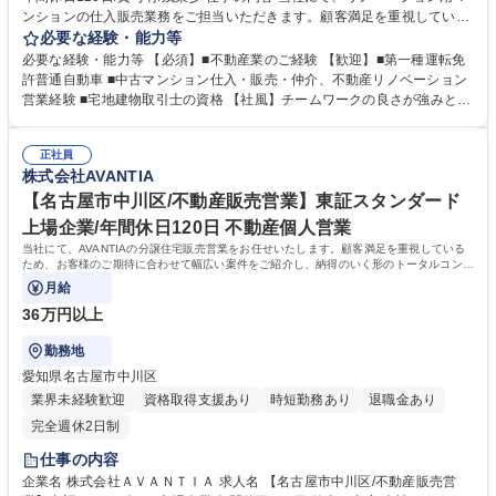
ンションの仕入販売業務をご担当いただきます。顧客満足を重視している
ため、お客様のご期待に合わせて幅広い案件をご紹介し、納得のいく形の
必要な経験・能力等
トータルコンサルティングが可能です！ 【業務詳細】■不動産の情報収集
必要な経験・能力等 【必須】■不動産業のご経験 【歓迎】■第一種運転免
■現地調査■資料作成 ■契約条件（売買金額、契約内容、決済日時）の交
許普通自動車 ■中古マンション仕入・販売・仲介、不動産リノベーション
渉・決済 ■オープンハウス■販売中（予定）物件の管理 ※インセンティブ
営業経験 ■宅地建物取引士の資格 【社風】チームワークの良さが強みとな
制度有り 募集職種 【横浜市/営業】スタンダード上場/年間休日120日/賞与
っております。今日の好業績、高成長は、各部署・各社員のチームワーク
有/残業少
の賜物です。皆が仕事に真剣で、厳しさを共に乗り越えている「仲間」と
正社員
いう意識が強いのが特徴となっております。ワンチームでお互い助け合い
株式会社AVANTIA
ながら業務を遂行しています。 【募集背景】 関東エリアにおける不動産
仲介事業拡大の為 学歴・資格 学歴：大学院 大学 高専 短大 専修学校 高校
【名古屋市中川区/不動産販売営業】東証スタンダード
語学力： 資格：
上場企業/年間休日120日 不動産個人営業
当社にて、AVANTIAの分譲住宅販売営業をお任せいたします。顧客満足を重視している
ため、お客様のご期待に合わせて幅広い案件をご紹介し、納得のいく形のトータルコンサ
ルティングが可能です。
月給
36万円以上
勤務地
愛知県名古屋市中川区
業界未経験歓迎
資格取得支援あり
時短勤務あり
退職金あり
完全週休2日制
仕事の内容
企業名 株式会社ＡＶＡＮＴＩＡ 求人名 【名古屋市中川区/不動産販売営