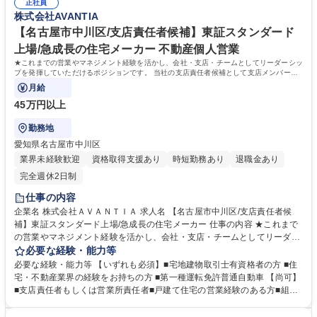
正社員
事に真剣で、厳しさを共に乗り越えている「仲間」という意識が強いのが
株式会社AVANTIA
特徴となっております。ワンチームでお互い助け合いながら業務を遂行し
ています。 【募集背景】関東エリアにおける事業拡大の為 学歴・資格 学
【名古屋市中川区/支店責任者候補】東証スタンダード
歴：大学院 大学 高専 短大 専修学校 高校 語学力： 資格：
上場/急成長の住宅メーカー 不動産個人営業
★これまでの営業やマネジメント経験を活かし、会社・支店・チームとしてリーダーシッ
プを発揮していただけるポジションです。 当社の支店責任者候補として支店メンバーの
サポート・フォローをお任せします。
月給
45万円以上
勤務地
愛知県名古屋市中川区
業界未経験歓迎
資格取得支援あり
時短勤務あり
退職金あり
完全週休2日制
仕事の内容
企業名 株式会社ＡＶＡＮＴＩＡ 求人名 【名古屋市中川区/支店責任者候
補】東証スタンダード上場/急成長の住宅メーカー 仕事の内容 ★これまで
の営業やマネジメント経験を活かし、会社・支店・チームとしてリーダー
シップを発揮していただけるポジションです。 当社の支店責任者候補とし
必要な経験・能力等
て支店メンバーのサポート・フォローをお任せします。 【業務詳細】 ・
必要な経験・能力等 【いずれも必須】■宅地建物取引士有資格者の方 ■住
支店目標管理・顧客管理・メンバー育成・顧客折衝への同席など 【社風】
宅・不動産業界の経験をお持ちの方 ■第一種運転免許普通自動車 【尚可】
チームワークの良さが強みとなっております。今日の好業績、高成長は、
■支店責任者もしくは営業所責任者■戸建て住宅の営業経験のある方■組織
各部署・各社員のチームワークの賜物です。皆が仕事に真剣で、厳しさを
マネジメントの経験 【求める人物像】■メンバーの育成を考えたマネジメ
共に乗り越えている「仲間」という意識が強いのが特徴となっておりま
ントができる方■メンバーの業務を自分事ととらえて遂行できる方■お客様