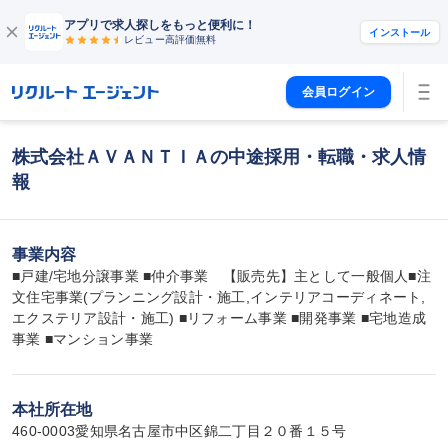
アプリで求人探しをもっと便利に！
インストール
レビュー高評価
無料
会員ログイン
株式会社ＡＶＡＮＴＩＡの中途採用・転職・求人情
報
事業内容
■戸建/宅地分譲事業 ■仲介事業　【販売先】主として一般個人■注
文住宅事業(プランニング設計・施工,インテリアコーディネート,
エクステリア設計・施工) ■リフォーム事業 ■開発事業 ■宅地造成
事業 ■マンション事業
本社所在地
460-0003愛知県名古屋市中区錦二丁目２０番１５号