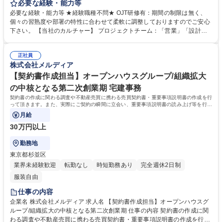
は、つくらない。」をポリシーに、コストは最小限に一つ一つのデザイン
必要な経験・能力等
が異なる住宅づくりを続けています。 【配属可能性のある職種について】
必要な経験・能力等 ★経験職種不問★ OJT研修有：期間の制限は無く、
■売買仲介営業（BtoC） ※株式会社メルディアリアルティへ出向となりま
個々の習熟度や部署の特性に合わせて柔軟に調整しておりますのでご安心
す。 ■不動産開発営業（BtoB） ★詳細について気になる方はお気軽にお問
下さい。 【当社のカルチャー】 プロジェクトチーム：「営業」「設計」
い合わせください。 募集職種 愛知【営業系総合職】★未経験歓迎★/オー
「施工管理」によるプロジェクトチームを組み、相互で連携をしながら1
プンハウスグループ/年収1,000万可能
からコンセプトを考え、家づくりを進めていきます。各職種のプロがそれ
正社員
ぞれの目線から意見をぶつけ合うことで、それぞれの業種の経験だけでは
株式会社メルディア
身につかない、幅広い知識とスキルを身につけることができます。 学歴・
資格 学歴：大学院 大学 高専 短大 専修学校 高校 語学力： 資格：第一種運
【契約書作成担当】オープンハウスグループ/組織拡大
転免許普通自動車
の中核となる第二次創業期 宅建事務
契約書の作成に関わる調査や不動産売買に携わる売買契約書・重要事項説明書の作成を行
って頂きます。また、実際にご契約の瞬間に立会い、重要事項説明書の読み上げ等を行っ
て頂く場合もあります。
月給
30万円以上
勤務地
東京都杉並区
業界未経験歓迎
転勤なし
時短勤務あり
完全週休2日制
服装自由
仕事の内容
企業名 株式会社メルディア 求人名 【契約書作成担当】オープンハウスグ
ループ/組織拡大の中核となる第二次創業期 仕事の内容 契約書の作成に関
わる調査や不動産売買に携わる売買契約書・重要事項説明書の作成を行っ