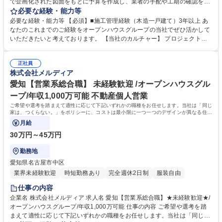
で企画化された図面をもとに予算を作成し、業者の手配や工期の確認を行
います。建築現場では、大工を中心とした協力業者全員のリーダーとし
必要な経験・能力等
て、スムーズで無駄のない現場管理と、 厳格な品質管理が求められること
必要な経験・能力等 【必須】■施工管理経験（木造一戸建て）3年以上 あ
から、多種多様な人を取り纏めるマネジメント能力が培われる仕事です。
なたのこれまでのご経験をオープンハウスグループの当社でぜひ活かして
【具体的な業務内容】 ■実行予算の作成 ■協力業者の管理・手配 ■品質管
いただきたいと考えております。 【当社のカルチャー】 プロジェクトチ
理のための各種検査 ■工事状況に合わせた工程管理 ■現場の安全管理 等 募
ーム：「営業」「設計」「施工管理」によるプロジェクトチームを組み、
集職種 横浜【施工管理】オープンハウスグループの安定基盤/家づくりの
相互で連携をしながら1からコンセプトを考え、家づくりを進めていきま
最終砦/土日休
正社員
す。各職種のプロがそれぞれの目線から意見をぶつけ合うことで、それぞ
株式会社メルディア
れの業種の経験だけでは身につかない、幅広い知識とスキルを身につける
ことができます。 学歴・資格 学歴：大学院 大学 高専 短大 専修学校 高校
愛知【営業系総合職】 未経験歓迎 /オープンハウスグル
語学力： 資格：第一種運転免許普通自動車
ープ/年収1,000万可能 不動産個人営業
ご希望や選考を踏まえて適性に応じて下記いずれかの職種をお任せします。当社は「同じ
家は、つくらない。」をポリシーに、コストは最小限に一つ一つのデザインが異なる住宅
づくりを続けています。
月給
30万円～45万円
勤務地
愛知県名古屋市中区
業界未経験歓迎
時短勤務あり
完全週休2日制
服装自由
仕事の内容
企業名 株式会社メルディア 求人名 愛知【営業系総合職】★未経験歓迎★/
オープンハウスグループ/年収1,000万可能 仕事の内容 ご希望や選考を踏
まえて適性に応じて下記いずれかの職種をお任せします。当社は「同じ家