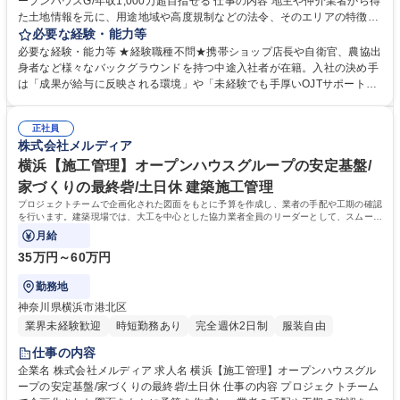
ープンハウスG/年収1,000万超目指せる 仕事の内容 地主や仲介業者から得
た土地情報を元に、用途地域や高度規制などの法令、そのエリアの特徴や
地域性も考慮し、商品化するための最適な区画割の検討や、建物のボリュ
必要な経験・能力等
ームの検討をします。 それらを元に建築予算を算出し、土地の買取価格の
必要な経験・能力等 ★経験職種不問★携帯ショップ店長や自衛官、農協出
査定および交渉をします。一度の取引で数十億が動く場合もあるダイナミ
身者など様々なバックグラウンドを持つ中途入社者が在籍。入社の決め手
ックな仕事です。 【具体的には】 ■売主様との関係構築・ヒアリング ■周
は「成果が給与に反映される環境」や「未経験でも手厚いOJTサポート」
辺の地域環境の調査・確認 ■価格相場から試算した仕入価格の設定 ■地域
など様々です。 【当社のカルチャー】 プロジェクトチーム：「営業」
将来性(開発計画)の確認 ■用地造成・行政との交渉 募集職種 池袋【不動産
「設計」「施工管理」によるプロジェクトチームを組み、相互で連携をし
開発営業】経験者歓迎/オープンハウスG/年収1,000万超目指せる
正社員
ながら1からコンセプトを考え、家づくりを進めていきます。各職種のプ
株式会社メルディア
ロがそれぞれの目線から意見をぶつけ合うことで、それぞれの業種の経験
だけでは身につかない、幅広い知識とスキルを身につけることができま
横浜【施工管理】オープンハウスグループの安定基盤/
す。 学歴・資格 学歴：大学院 大学 高専 短大 専修学校 高校 語学力： 資
家づくりの最終砦/土日休 建築施工管理
格：第一種運転免許普通自動車
プロジェクトチームで企画化された図面をもとに予算を作成し、業者の手配や工期の確認
を行います。建築現場では、大工を中心とした協力業者全員のリーダーとして、スムーズ
で無駄のない現場管理と、
月給
35万円～60万円
勤務地
神奈川県横浜市港北区
業界未経験歓迎
時短勤務あり
完全週休2日制
服装自由
仕事の内容
企業名 株式会社メルディア 求人名 横浜【施工管理】オープンハウスグル
ープの安定基盤/家づくりの最終砦/土日休 仕事の内容 プロジェクトチーム