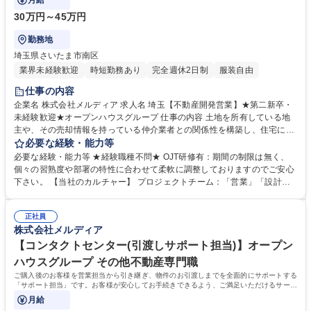
月給
30万円～45万円
勤務地
埼玉県さいたま市南区
業界未経験歓迎
時短勤務あり
完全週休2日制
服装自由
仕事の内容
企業名 株式会社メルディア 求人名 埼玉【不動産開発営業】★第二新卒・
未経験歓迎★オープンハウスグループ 仕事の内容 土地を所有している地
主や、その売却情報を持っている仲介業者との関係性を構築し、住宅に適
した需要の高い用地を取得する仕事です。 【具体的な業務内容】 ■売主様
必要な経験・能力等
との関係構築・ヒアリング ■周辺の地域環境の調査・確認 ■価格相場から
必要な経験・能力等 ★経験職種不問★ OJT研修有：期間の制限は無く、
試算した仕入価格の設定 ■地域将来性(開発計画)の確認 ■用地造成・行政
個々の習熟度や部署の特性に合わせて柔軟に調整しておりますのでご安心
との交渉 募集職種 埼玉【不動産開発営業】★第二新卒・未経験歓迎★オ
下さい。 【当社のカルチャー】 プロジェクトチーム：「営業」「設計」
ープンハウスグループ
「施工管理」によるプロジェクトチームを組み、相互で連携をしながら1
からコンセプトを考え、家づくりを進めていきます。各職種のプロがそれ
正社員
ぞれの目線から意見をぶつけ合うことで、それぞれの業種の経験だけでは
株式会社メルディア
身につかない、幅広い知識とスキルを身につけることができます。 学歴・
資格 学歴：大学院 大学 高専 短大 専修学校 高校 語学力： 資格：第一種運
【コンタクトセンター(引渡しサポート担当)】オープン
転免許普通自動車
ハウスグループ その他不動産専門職
ご購入後のお客様を営業担当から引き継ぎ、物件のお引渡しまでを全面的にサポートする
「サポート担当」です。お客様が安心してお手続きできるよう、ご満足いただけるサービ
ス・サポートをご提供する仕事です。
月給