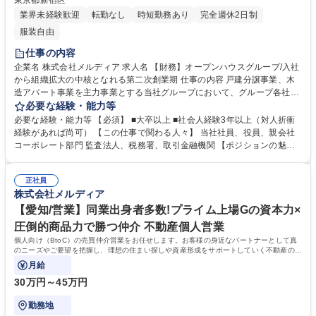
東京都新宿区
業界未経験歓迎
転勤なし
時短勤務あり
完全週休2日制
服装自由
仕事の内容
企業名 株式会社メルディア 求人名 【財務】オープンハウスグループ/入社
から組織拡大の中核となれる第二次創業期 仕事の内容 戸建分譲事業、木
造アパート事業を主力事業とする当社グループにおいて、グループ各社の
財務業務を担当していただきます。日々の入出金の管理から、年間千件以
必要な経験・能力等
上の不動産売買管理、数億円～数十億円の資金調達 まで経験することがで
必要な経験・能力等 【必須】 ■大卒以上 ■社会人経験3年以上（対人折衝
きます。 【具体的には】■日々の入出金の管理 ■資金繰り管理 ■金融機関
経験があれば尚可） 【この仕事で関わる人々】 当社社員、役員、親会社
からの資金調達業務 ■経費支払 ■不動産売買関係業務 ■業務改善 スキルに
コーポレート部門 監査法人、税務署、取引金融機関 【ポジションの魅
合った業務を担当してい頂きますが、金融機関からの資金調達なども担当
力・やりがい】 売上高1,000億円企業の資金管理をメンバーと共に行って
していただきたいと考えています。ご経験がなくても、チャレンジしたい
いただきます。金融機関からの資金調達は、1件あたり数千万円から十億
気持ちが強ければチームメンバーと共にぜひチャレンジしてください。 募
正社員
円超になることもあります。案件ごとに金融機関担当者と交渉し、資金調
株式会社メルディア
集職種 【財務】オープンハウスグループ/入社から組織拡大の中核となれ
達を行っていますので、適性やご経験によって会社の金庫番としてご活躍
る第二次創業期
いただけます。 学歴・資格 学歴：大学院 大学 高専 短大 専修学校 高校 語
【愛知/営業】同業出身者多数!プライム上場Gの資本力×
学力： 資格：
圧倒的商品力で勝つ仲介 不動産個人営業
個人向け（BtoC）の売買仲介営業をお任せします。お客様の身近なパートナーとして真
のニーズやご要望を把握し、理想の住まい探しや資産形成をサポートしていく不動産のプ
ロフェッショナルとしての仕事です。
月給
30万円～45万円
勤務地