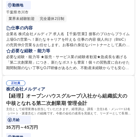
勤務地
千葉県市川市
業界未経験歓迎
完全週休2日制
仕事の内容
企業名 株式会社メルディア 求人名 【千葉/営業】接客のプロからプライム
上場Gの営業へ！新たなキャリアを叶える 仕事の内容 個人向け（BtoC）
の売買仲介営業をお任せします。お客様の身近なパートナーとして真のニ
ーズやご要望を把握し、理想の住まい探しや資産形成をサポートしていく
必要な経験・能力等
不動産のプロフェッショナルとしての仕事です。 個人のお客様の集客か
必要な経験・能力等 ★販売・サービス業の経験者歓迎★急成長を遂げる
ら、ヒアリング、物件提案、引渡しまで一気通貫で担当します。広告戦略
「第二次創業期」につき、新たなポストも豊富！個々の習熟度に合わせた
や住宅ローンの斡旋、売却相談まで幅広く携わり、地域情報や金融知識を
期間制限のない丁寧なOJT研修があるため、不動産未経験からでも安心し
活かして将来を見据えた最適なライフプランを提案します。 グループのポ
てスタートできます。 営業・設計・施工管理がチームを組み、1からコン
リシー「同じ家は、つくらない。」が生み出すデザイン性と機能性を兼ね
セプトを考えて家づくりを進めるのが当社のカルチャーです。各職種のプ
備えた圧倒的商品力を武器に、不動産のプロとしてお客様の理想の住まい
正社員
ロが意見をぶつけ合う環境だからこそ、他職種の専門知識も自然と身に付
株式会社メルディア
探しをサポートする仕事です。 募集職種 【千葉/営業】接客のプロからプ
きます。販売サービス業界での接客で培った「お客様のニーズを汲み取る
ライム上場Gの営業へ！新たなキャリアを叶える
力」や「心地よい提案力」は、個人住宅を扱う当社の仲介営業で大きな武
【経理】オープンハウスグループ/入社から組織拡大の
器になります。プライム上場Gの安定基盤で新たなキャリアを築きたい方
中核となれる第二次創業期 管理会計
を歓迎します。 学歴・資格 学歴：大学院 大学 高専 短大 専修学校 高校 語
主任として経理業務を担当していただきます。経理課は、課長・主任1名・メンバー12名
学力： 資格：第一種運転免許普通自動車
（パート・派遣含む）の組織です。今後の会社の成長を見据えて、リーダーとして長期的
にご活躍いただける方を募集しています。
月給
35万円～45万円