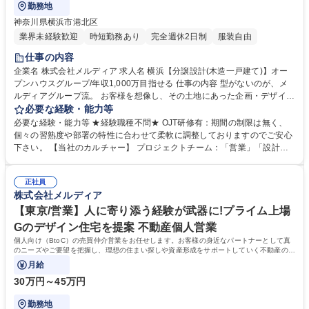
勤務地
神奈川県横浜市港北区
業界未経験歓迎
時短勤務あり
完全週休2日制
服装自由
仕事の内容
企業名 株式会社メルディア 求人名 横浜【分譲設計(木造一戸建て)】オー
プンハウスグループ/年収1,000万目指せる 仕事の内容 型がないのが、メ
ルディアグループ流。 お客様を想像し、その土地にあった企画・デザイン
を設計・営業・現場監督のチームで考え形にする仕事です。 ■周辺環境や
必要な経験・能力等
法令確認（近接環境、建築基準法、都市計画法など） ■住宅のコンセプト
必要な経験・能力等 ★経験職種不問★ OJT研修有：期間の制限は無く、
設定～プランニング ■デザイン設定（内観・外観・外構） ■申請業務（建
個々の習熟度や部署の特性に合わせて柔軟に調整しておりますのでご安心
築確認など） ★型がなく、お客様を想像し、その土地にあった企画・デザ
下さい。 【当社のカルチャー】 プロジェクトチーム：「営業」「設計」
インを設計・営業・現場監督のチームで考え形にする仕事です。 募集職種
「施工管理」によるプロジェクトチームを組み、相互で連携をしながら1
横浜【分譲設計(木造一戸建て)】オープンハウスグループ/年収1,000万目
からコンセプトを考え、家づくりを進めていきます。各職種のプロがそれ
指せる
正社員
ぞれの目線から意見をぶつけ合うことで、それぞれの業種の経験だけでは
株式会社メルディア
身につかない、幅広い知識とスキルを身につけることができます。 学歴・
資格 学歴：大学院 大学 高専 短大 専修学校 高校 語学力： 資格：第一種運
【東京/営業】人に寄り添う経験が武器に!プライム上場
転免許普通自動車
Gのデザイン住宅を提案 不動産個人営業
個人向け（BtoC）の売買仲介営業をお任せします。お客様の身近なパートナーとして真
のニーズやご要望を把握し、理想の住まい探しや資産形成をサポートしていく不動産のプ
ロフェッショナルとしての仕事です。
月給
30万円～45万円
勤務地