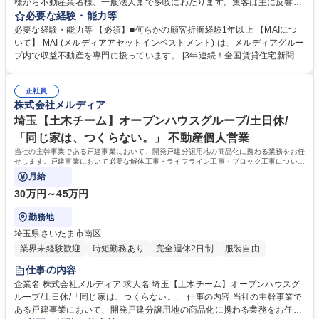
様から不動産業者様、一般法人まで多岐にわたります。集客は主に反響や
紹介によるもので、セミナー開催を通じて集客することもあります。 営業
必要な経験・能力等
担当は1人あたり月20～30件の反響に対応し、成約率5%程度を目指しま
必要な経験・能力等 【必須】■何らかの顧客折衝経験1年以上 【MAIにつ
す。月1件の成約が目標（ノルマではないが、売れる社員は月2～4本を達
いて】 MAI (メルディアアセットインベストメント) は、メルディアグルー
成）となります。契約までの流れは、主に収支・融資条件の確認が中心
プ内で収益不動産を専門に扱っています。 [3年連続！全国賃貸住宅新聞社
で、現地案内は契約前に1回のみ行うことが多いです。案内は現地集合・
の「賃貸住宅に強い建設会社 年間完工数ランキング2024」で第3位にラン
現地解散が基本で、車の運転は必須ではありません。（運転免許がない社
クイン]https://mai-meldia.com/cate1/3698/ 学歴・資格 学歴：大学院 大学
員も在籍しています） 募集職種 銀座【収益不動産販売(MAI)】新築アパー
正社員
高専 短大 専修学校 高校 語学力： 資格：宅地建物取引士
株式会社メルディア
ト販売/年収1,000万円超目指せる
埼玉【土木チーム】オープンハウスグループ/土日休/
「同じ家は、つくらない。」 不動産個人営業
当社の主幹事業である戸建事業において、開発戸建分譲用地の商品化に携わる業務をお任
せします。戸建事業において必要な解体工事・ライフライン工事・ブロック工事について
発注先の協力会社の管理を行う業務です。
月給
30万円～45万円
勤務地
埼玉県さいたま市南区
業界未経験歓迎
時短勤務あり
完全週休2日制
服装自由
仕事の内容
企業名 株式会社メルディア 求人名 埼玉【土木チーム】オープンハウスグ
ループ/土日休/「同じ家は、つくらない。」 仕事の内容 当社の主幹事業で
ある戸建事業において、開発戸建分譲用地の商品化に携わる業務をお任せ