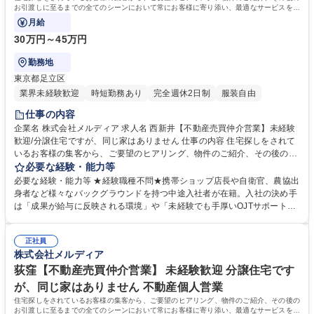
お引渡しに至るまでの全てのシーンにおいて常にお客様に寄り添い、最適なサービスを提
供していきます。価格×デザイン×立地
月給
30万円～45万円
勤務地
東京都足立区
業界未経験歓迎
時短勤務あり
完全週休2日制
服装自由
仕事の内容
企業名 株式会社メルディア 求人名 西新井【不動産売買仲介営業】未経験
歓迎/分譲住宅ですが、同じ家はありません 仕事の内容 住宅探しをされて
いるお客様の集客から、ご要望のヒアリング、物件のご紹介、その後のお
引渡しに至るまでの全てのシーンにおいて常にお客様に寄り添い、最適な
必要な経験・能力等
サービスを提供していきます。価格×デザイン×立地 どれも妥協しない家
必要な経験・能力等 ★経験職種不問★携帯ショップ店長や自衛官、農協出
をご紹介していただきます。 【具体的には】■集客のための広告マーケテ
身者など様々なバックグラウンドを持つ中途入社者が在籍。入社の決め手
ィング戦略 ■お客様のご要望のヒアリング、ニーズの把握 ■物件のご提案
は「成果が給与に反映される環境」や「未経験でも手厚いOJTサポート」
やご紹介 ■住宅ローンの斡旋や登記関連手続きのフォロー ■お引渡しまで
など様々です。 【当社のカルチャー】 プロジェクトチーム：「営業」
の手続きのサポート 募集職種 西新井【不動産売買仲介営業】未経験歓迎/
「設計」「施工管理」によるプロジェクトチームを組み、相互で連携をし
分譲住宅ですが、同じ家はありません
正社員
ながら1からコンセプトを考え、家づくりを進めていきます。各職種のプ
株式会社メルディア
ロがそれぞれの目線から意見をぶつけ合うことで、それぞれの業種の経験
だけでは身につかない、幅広い知識とスキルを身につけることができま
荻窪【不動産売買仲介営業】 未経験歓迎 分譲住宅です
す。 学歴・資格 学歴：大学院 大学 高専 短大 専修学校 高校 語学力： 資
が、同じ家はありません 不動産個人営業
格：第一種運転免許普通自動車
住宅探しをされているお客様の集客から、ご要望のヒアリング、物件のご紹介、その後の
お引渡しに至るまでの全てのシーンにおいて常にお客様に寄り添い、最適なサービスを提