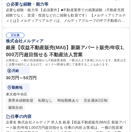
て頂きます。また、実際にご契約の瞬間に立会い、重要事項説明書の読み
必要な経験・能力等
上げ等を行って頂く場合もあります。 ■重要事項説明書作成 ■売買契約書
必要な経験・能力等 【必須要件】■不動産業界での就業経験（不動産売買
作成 ■契約時添付資料作成 ■書類印刷作業 ■電話対応 ■重要事項説明読み
経験でなく、賃貸・投資などのご経験も歓迎です） 【メルディアリアルテ
上げ（※宅建士をお持ちの方） 募集職種 【契約書作成担当】オープンハ
ィとは】メルディアリアルティは、メルディアグループの中で不動産の販
ウスグループ/組織拡大の中核となる第二次創業期
売と仲介を担う会社です。グループのポリシーである「同じ家は、つくら
ない。」のもと、お客様にデザイン性と機能性を兼ね備えた住宅を提案し
正社員
ています。グループで培った豊富なノウハウと物件情報を活かし、お客様
株式会社メルディア
の理想の住まい探しや資産形成をサポートする不動産のプロフェッショナ
ル集団です。 学歴・資格 学歴：大学院 大学 高専 短大 専修学校 高校 語学
銀座【収益不動産販売(MAI)】新築アパート販売/年収1,
力： 資格：
000万円超目指せる 不動産法人営業
お客様は、一般の投資家様から不動産業者様、一般法人まで多岐にわたります。集客は主
に反響や紹介によるもので、セミナー開催を通じて集客することもあります。
月給
30万円～50万円
勤務地
東京都中央区
業界未経験歓迎
転勤なし
時短勤務あり
完全週休2日制
服装自由
仕事の内容
企業名 株式会社メルディア 求人名 銀座【収益不動産販売(MAI)】新築アパ
ート販売/年収1,000万円超目指せる 仕事の内容 お客様は、一般の投資家