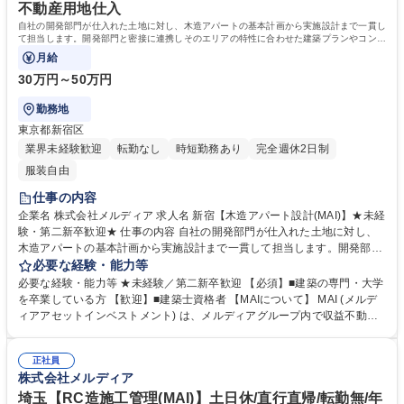
転免許普通自動車
不動産用地仕入
自社の開発部門が仕入れた土地に対し、木造アパートの基本計画から実施設計まで一貫し
て担当します。開発部門と密接に連携しそのエリアの特性に合わせた建築プランやコンセ
プトの企画段階から携われます。
月給
30万円～50万円
勤務地
東京都新宿区
業界未経験歓迎
転勤なし
時短勤務あり
完全週休2日制
服装自由
仕事の内容
企業名 株式会社メルディア 求人名 新宿【木造アパート設計(MAI)】★未経
験・第二新卒歓迎★ 仕事の内容 自社の開発部門が仕入れた土地に対し、
木造アパートの基本計画から実施設計まで一貫して担当します。開発部門
と密接に連携しそのエリアの特性に合わせた建築プランやコンセプトの企
必要な経験・能力等
画段階から携われます。 １）用地仕入れ前のプラン検討：土地の購入段階
必要な経験・能力等 ★未経験／第二新卒歓迎 【必須】■建築の専門・大学
から、その土地に最適なアパートの配置や間取りなどを検討します。 ２）
を卒業している方 【歓迎】■建築士資格者 【MAIについて】 MAI (メルデ
商品企画：入居者のニーズや市場のトレンドを踏まえ、魅力的なアパート
ィアアセットインベストメント) は、メルディアグループ内で収益不動産
の商品企画を行います。 ３）役所や審査機関とのやり取り ４）基本設計
を専門に扱っています。 [3年連続！全国賃貸住宅新聞社の「賃貸住宅に強
業務及び進捗管理 募集職種 新宿【木造アパート設計(MAI)】★未経験・第
い建設会社 年間完工数ランキング2024」で第3位にランクイン]https://mai
二新卒歓迎★
正社員
-meldia.com/cate1/3698/ 学歴・資格 学歴：大学院 大学 専修学校 語学
株式会社メルディア
力： 資格：一級建築士 二級建築士
埼玉【RC造施工管理(MAI)】土日休/直行直帰/転勤無/年