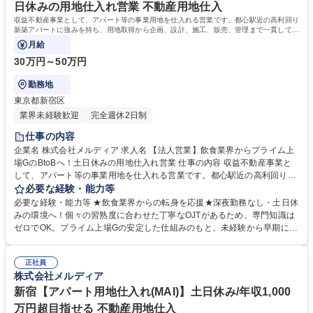
語学力： 資格：第一種運転免許普通自動車
日休みの用地仕入れ営業 不動産用地仕入
収益不動産事業として、アパート等の事業用地を仕入れる営業です。都心駅近の高利回り
新築アパートに強みを持ち、用地取得から企画、設計、施工、販売、管理まで一貫して手
がける環境でプロへ成長できます。
月給
30万円～50万円
勤務地
東京都新宿区
業界未経験歓迎
完全週休2日制
仕事の内容
企業名 株式会社メルディア 求人名 【法人営業】飲食業界からプライム上
場GのBtoBへ！土日休みの用地仕入れ営業 仕事の内容 収益不動産事業と
して、アパート等の事業用地を仕入れる営業です。都心駅近の高利回り新
築アパートに強みを持ち、用地取得から企画、設計、施工、販売、管理ま
必要な経験・能力等
で一貫して手がける環境でプロへ成長できます。 仲介会社様等との関係を
必要な経験・能力等 ★飲食業界からの転身を応援★深夜勤務なし・土日休
築き用地情報をいち早く入手。その土地に建てるアパート等の企画や収益
みの環境へ！個々の習熟度に合わせた丁寧なOJTがあるため、専門知識は
を見込んだ事業計画を立案します。アパート以外にも、ホテルや商業施設
ゼロでOK。プライム上場Gの安定した仕組みのもと、未経験から早期に活
など収益性が見込める事業用地の仕入れから企画、交渉、契約までを一連
躍できます。 ベンチャー企業さながらのスピード感で新たなステージへと
で担当します。 業界最速の決済スピードを武器に、仲介業者様へスピーデ
突入している、当社の「第二次創業期」。仕組みができあがった大手とは
ィーに提案・交渉を行い、売買契約の締結まで裁量を持って進められるの
正社員
違い、新たなポストが次々と新設される面白いフェーズです。店舗運営や
株式会社メルディア
が強みです。 募集職種 【法人営業】飲食業界からプライム上場GのBtoB
日々のお客様対応で培った高いコミュニケーション能力と行動力を活か
へ！土日休みの用地仕入れ営業
し、仲介業者様から土地情報をいただく信頼関係を築くお仕事です。プラ
新宿【アパート用地仕入れ(MAI)】土日休み/年収1,000
イム上場Gの最速の決済スピードを武器に、圧倒的な成長がしたい方を歓
万円超目指せる 不動産用地仕入