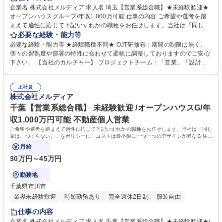
企業名 株式会社メルディア 求人名 埼玉【営業系総合職】★未経験歓迎★
オープンハウスグループ/年収1,000万可能 仕事の内容 ご希望や選考を踏
まえて適性に応じて下記いずれかの職種をお任せします。当社は「同じ家
は、つくらない。」をポリシーに、コストは最小限に一つ一つのデザイン
必要な経験・能力等
が異なる住宅づくりを続けています。 【配属可能性のある職種について】
必要な経験・能力等 ★経験職種不問★ OJT研修有：期間の制限は無く、
■売買仲介営業（BtoC） ※株式会社メルディアリアルティへ出向となりま
個々の習熟度や部署の特性に合わせて柔軟に調整しておりますのでご安心
す。 ■不動産開発営業（BtoB） ★詳細について気になる方はお気軽にお問
下さい。 【当社のカルチャー】 プロジェクトチーム：「営業」「設計」
い合わせください。 募集職種 埼玉【営業系総合職】★未経験歓迎★オー
「施工管理」によるプロジェクトチームを組み、相互で連携をしながら1
プンハウスグループ/年収1,000万可能
からコンセプトを考え、家づくりを進めていきます。各職種のプロがそれ
正社員
ぞれの目線から意見をぶつけ合うことで、それぞれの業種の経験だけでは
株式会社メルディア
身につかない、幅広い知識とスキルを身につけることができます。 学歴・
資格 学歴：大学院 大学 高専 短大 専修学校 高校 語学力： 資格：第一種運
千葉【営業系総合職】 未経験歓迎 /オープンハウスG/年
転免許普通自動車
収1,000万円可能 不動産個人営業
ご希望や選考を踏まえて適性に応じて下記いずれかの職種をお任せします。当社は「同じ
家は、つくらない。」をポリシーに、コストは最小限に一つ一つのデザインが異なる住宅
づくりを続けています。
月給
30万円～45万円
勤務地
千葉県市川市
業界未経験歓迎
時短勤務あり
完全週休2日制
服装自由
仕事の内容
企業名 株式会社メルディア 求人名 千葉【営業系総合職】★未経験歓迎★/