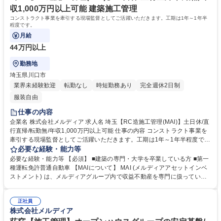
収1,000万円以上可能 建築施工管理
コンストラクト事業を牽引する現場監督としてご活躍いただきます。工期は1年～1年半
程度です。
月給
44万円以上
勤務地
埼玉県川口市
業界未経験歓迎
転勤なし
時短勤務あり
完全週休2日制
服装自由
仕事の内容
企業名 株式会社メルディア 求人名 埼玉【RC造施工管理(MAI)】土日休/直
行直帰/転勤無/年収1,000万円以上可能 仕事の内容 コンストラクト事業を
牽引する現場監督としてご活躍いただきます。工期は1年～1年半程度で
す。 【具体的な業務】 ■マンション、ビル、老人ホーム、商業施設など、
必要な経験・能力等
3億円から10億円規模の建設工事において現場所長として全体を統括しま
必要な経験・能力等 【必須】 ■建築の専門・大学を卒業している方 ■第一
す。 ■約50社のパートナー企業を取りまとめ、工期、品質、安全の管理を
種運転免許普通自動車 【MAIについて】 MAI (メルディアアセットインベ
徹底します。 ■現場課員の育成とマネジメントも重要な業務です。 募集職
ストメント) は、メルディアグループ内で収益不動産を専門に扱っていま
種 埼玉【RC造施工管理(MAI)】土日休/直行直帰/転勤無/年収1,000万円以
す。 [3年連続！全国賃貸住宅新聞社の「賃貸住宅に強い建設会社 年間完
上可能
工数ランキング2024」で第3位にランクイン]https://mai-meldia.com/cate
正社員
1/3698/ 学歴・資格 学歴：大学院 大学 高専 短大 専修学校 高校 語学力：
株式会社メルディア
資格：第一種運転免許普通自動車 1級建築施工管理技士