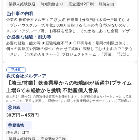
業界未経験歓迎
時短勤務あり
完全週休2日制
服装自由
仕事の内容
企業名 株式会社メルディア 求人名 神奈川【分譲設計(木造一戸建て)】オ
ープンハウスグループ/年収1,000万目指せる 仕事の内容 型がないのが、
メルディアグループ流。 お客様を想像し、その土地にあった企画・デザイ
ンを設計・営業・現場監督のチームで考え形にする仕事です。 ■周辺環境
必要な経験・能力等
や法令確認（近接環境、建築基準法、都市計画法など） ■住宅のコンセプ
必要な経験・能力等 ★経験職種不問★ OJT研修有：期間の制限は無く、
ト設定～プランニング ■デザイン設定（内観・外観・外構） ■申請業務
個々の習熟度や部署の特性に合わせて柔軟に調整しておりますのでご安心
（建築確認など） ★型がなく、お客様を想像し、その土地にあった企画・
下さい。 【当社のカルチャー】 プロジェクトチーム：「営業」「設計」
デザインを設計・営業・現場監督のチームで考え形にする仕事です。 募集
「施工管理」によるプロジェクトチームを組み、相互で連携をしながら1
職種 神奈川【分譲設計(木造一戸建て)】オープンハウスグループ/年収1,00
からコンセプトを考え、家づくりを進めていきます。各職種のプロがそれ
0万目指せる
正社員
ぞれの目線から意見をぶつけ合うことで、それぞれの業種の経験だけでは
株式会社メルディア
身につかない、幅広い知識とスキルを身につけることができます。 学歴・
資格 学歴：大学院 大学 高専 短大 専修学校 高校 語学力： 資格：第一種運
【埼玉/営業】飲食業界からの転職組が活躍中!プライム
転免許普通自動車
上場Gで未経験から挑戦 不動産個人営業
個人向け（BtoC）の売買仲介営業をお任せします。お客様の身近なパートナーとして真
のニーズやご要望を把握し、理想の住まい探しや資産形成をサポートしていく不動産のプ
ロフェッショナルとしての仕事です。
月給
30万円～45万円
勤務地
埼玉県川口市
業界未経験歓迎
完全週休2日制