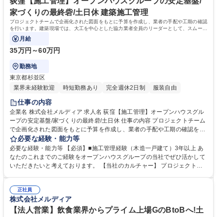
荻窪【施工管理】オープンハウスグループの安定基盤/
家づくりの最終砦/土日休 建築施工管理
プロジェクトチームで企画化された図面をもとに予算を作成し、業者の手配や工期の確認
を行います。建築現場では、大工を中心とした協力業者全員のリーダーとして、スムーズ
で無駄のない現場管理と、
月給
35万円～60万円
勤務地
東京都杉並区
業界未経験歓迎
時短勤務あり
完全週休2日制
服装自由
仕事の内容
企業名 株式会社メルディア 求人名 荻窪【施工管理】オープンハウスグル
ープの安定基盤/家づくりの最終砦/土日休 仕事の内容 プロジェクトチーム
で企画化された図面をもとに予算を作成し、業者の手配や工期の確認を行
います。建築現場では、大工を中心とした協力業者全員のリーダーとし
必要な経験・能力等
て、スムーズで無駄のない現場管理と、 厳格な品質管理が求められること
必要な経験・能力等 【必須】■施工管理経験（木造一戸建て）3年以上 あ
から、多種多様な人を取り纏めるマネジメント能力が培われる仕事です。
なたのこれまでのご経験をオープンハウスグループの当社でぜひ活かして
【具体的な業務内容】 ■実行予算の作成 ■協力業者の管理・手配 ■品質管
いただきたいと考えております。 【当社のカルチャー】 プロジェクトチ
理のための各種検査 ■工事状況に合わせた工程管理 ■現場の安全管理 等 募
ーム：「営業」「設計」「施工管理」によるプロジェクトチームを組み、
集職種 荻窪【施工管理】オープンハウスグループの安定基盤/家づくりの
相互で連携をしながら1からコンセプトを考え、家づくりを進めていきま
最終砦/土日休
正社員
す。各職種のプロがそれぞれの目線から意見をぶつけ合うことで、それぞ
株式会社メルディア
れの業種の経験だけでは身につかない、幅広い知識とスキルを身につける
ことができます。 学歴・資格 学歴：大学院 大学 高専 短大 専修学校 高校
【法人営業】飲食業界からプライム上場GのBtoBへ!土