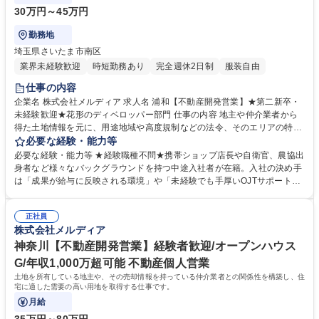
30万円～45万円
勤務地
埼玉県さいたま市南区
業界未経験歓迎
時短勤務あり
完全週休2日制
服装自由
仕事の内容
企業名 株式会社メルディア 求人名 浦和【不動産開発営業】★第二新卒・
未経験歓迎★花形のディベロッパー部門 仕事の内容 地主や仲介業者から
得た土地情報を元に、用途地域や高度規制などの法令、そのエリアの特徴
や地域性も考慮し、商品化するための最適な区画割の検討や、建物のボリ
必要な経験・能力等
ュームの検討をします。 それらを元に建築予算を算出し、土地の買取価格
必要な経験・能力等 ★経験職種不問★携帯ショップ店長や自衛官、農協出
の査定および交渉をします。一度の取引で数十億が動く場合もあるダイナ
身者など様々なバックグラウンドを持つ中途入社者が在籍。入社の決め手
ミックな仕事です。 【具体的には】 ■売主様との関係構築・ヒアリング ■
は「成果が給与に反映される環境」や「未経験でも手厚いOJTサポート」
周辺の地域環境の調査・確認 ■価格相場から試算した仕入価格の設定 ■地
など様々です。 【当社のカルチャー】 プロジェクトチーム：「営業」
域将来性(開発計画)の確認 ■用地造成・行政との交渉 募集職種 浦和【不動
「設計」「施工管理」によるプロジェクトチームを組み、相互で連携をし
産開発営業】★第二新卒・未経験歓迎★花形のディベロッパー部門
正社員
ながら1からコンセプトを考え、家づくりを進めていきます。各職種のプ
株式会社メルディア
ロがそれぞれの目線から意見をぶつけ合うことで、それぞれの業種の経験
だけでは身につかない、幅広い知識とスキルを身につけることができま
神奈川【不動産開発営業】経験者歓迎/オープンハウス
す。 学歴・資格 学歴：大学院 大学 高専 短大 専修学校 高校 語学力： 資
G/年収1,000万超可能 不動産個人営業
格：第一種運転免許普通自動車
土地を所有している地主や、その売却情報を持っている仲介業者との関係性を構築し、住
宅に適した需要の高い用地を取得する仕事です。
月給