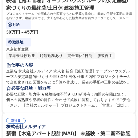
め、これまでの営業経験を活かしつつ幅広い知識が身に付きます。プライ
荻窪【施工管理】オープンハウスグループの安定基盤/
ム上場Gの圧倒的な仕組みを武器に、会社の成長とともに自身も成長した
家づくりの最終砦/土日休 建築施工管理
い方を歓迎します。 学歴・資格 学歴：大学院 大学 高専 短大 専修学校 高
プロジェクトチームで企画化された図面をもとに予算を作成し、業者の手配や工期の確認
校 語学力： 資格：第一種運転免許普通自動車
を行います。建築現場では、大工を中心とした協力業者全員のリーダーとして、スムーズ
で無駄のない現場管理と厳格な品質管理が
月給
30万円～45万円
勤務地
東京都杉並区
業界未経験歓迎
時短勤務あり
完全週休2日制
服装自由
仕事の内容
企業名 株式会社メルディア 求人名 荻窪【施工管理】オープンハウスグル
ープの安定基盤/家づくりの最終砦/土日休 仕事の内容 プロジェクトチーム
で企画化された図面をもとに予算を作成し、業者の手配や工期の確認を行
います。建築現場では、大工を中心とした協力業者全員のリーダーとし
必要な経験・能力等
て、スムーズで無駄のない現場管理と厳格な品質管理が 求められることか
必要な経験・能力等 ★経験職種不問★ OJT研修有：期間の制限は無く、
ら、多種多様な人を取り纏めるマネジメント能力が培われる仕事です。
個々の習熟度や部署の特性に合わせて柔軟に調整しておりますのでご安心
【具体的な業務内容】 ■実行予算の作成 ■協力業者の管理・手配 ■品質管
下さい。 【当社のカルチャー】 プロジェクトチーム：「営業」「設計」
理のための各種検査 ■工事状況に合わせた工程管理 ■現場の安全管理 等 募
「施工管理」によるプロジェクトチームを組み、相互で連携をしながら1
集職種 荻窪【施工管理】オープンハウスグループの安定基盤/家づくりの
からコンセプトを考え、家づくりを進めていきます。各職種のプロがそれ
最終砦/土日休
正社員
ぞれの目線から意見をぶつけ合うことで、それぞれの業種の経験だけでは
株式会社メルディア
身につかない、幅広い知識とスキルを身につけることができます。 学歴・
資格 学歴：大学院 大学 高専 短大 専修学校 高校 語学力： 資格：第一種運
新宿【木造アパート設計(MAI)】 未経験・第二新卒歓迎