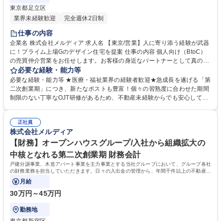
東京都足立区
業界未経験歓迎
完全週休2日制
仕事の内容
企業名 株式会社メルディア 求人名 【東京/営業】人に寄り添う経験が武器
に！プライム上場Gのデザイン住宅を提案 仕事の内容 個人向け（BtoC）
の売買仲介営業をお任せします。お客様の身近なパートナーとして真のニ
ーズやご要望を把握し、理想の住まい探しや資産形成をサポートしていく
必要な経験・能力等
不動産のプロフェッショナルとしての仕事です。 個人のお客様の集客か
必要な経験・能力等 ★医療・福祉業界の経験者歓迎★急成長を遂げる「第
ら、ヒアリング、物件提案、引渡しまで一気通貫で担当します。広告戦略
二次創業期」につき、新たなポストも豊富！個々の習熟度に合わせた期間
や住宅ローンの斡旋、売却相談まで幅広く携わり、地域情報や金融知識を
制限のない丁寧なOJT研修があるため、不動産未経験からでも安心してス
活かして将来を見据えた最適なライフプランを提案します。 グループのポ
タートできます。 営業・設計・施工管理がチームを組み、1からコンセプ
リシー「同じ家は、つくらない。」が生み出すデザイン性と機能性を兼ね
トを考えて家づくりを進めるのが当社のカルチャーです。各職種のプロが
備えた圧倒的商品力を武器に、不動産のプロとしてお客様の理想の住まい
正社員
意見をぶつけ合う環境だからこそ、他職種の専門知識も自然と身に付きま
株式会社メルディア
探しをサポートする仕事です。 募集職種 【東京/営業】人に寄り添う経験
す。医療・福祉業界で培った「相手のニーズをじっくり聞く力」や「人に
が武器に！プライム上場Gのデザイン住宅を提案
寄り添うホスピタリティ」は、一生に一度の住まいを提案する仲介営業で
【財務】オープンハウスグループ/入社から組織拡大の
最大の武器になります。プライム上場Gの安定基盤のもとで挑戦したい方
中核となれる第二次創業期 財務会計
を歓迎します。 学歴・資格 学歴：大学院 大学 高専 短大 専修学校 高校 語
戸建分譲事業、木造アパート事業を主力事業とする当社グループにおいて、グループ各社
学力： 資格：第一種運転免許普通自動車
の財務業務を担当していただきます。日々の入出金の管理から、年間千件以上の不動産売
買管理、数億円～数十億円の資金調達
月給
30万円～45万円
勤務地