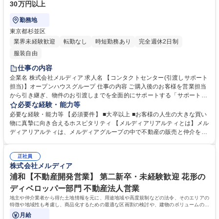
30万円以上
勤務地
東京都杉並区
業界未経験歓迎
転勤なし
時短勤務あり
完全週休2日制
服装自由
仕事の内容
企業名 株式会社メルディア 求人名 【コンタクトセンター(引渡しサポート
担当)】オープンハウスグループ 仕事の内容 ご購入後のお客様を営業担当
から引き継ぎ、物件のお引渡しまでを全面的にサポートする「サポート担
当」です。お客様が安心してお手続きできるよう、ご満足いただけるサー
必要な経験・能力等
ビス・サポートをご提供する仕事です。 ■契約締結への立ち合い、サポー
必要な経験・能力等 【必須要件】 ■大卒以上 ■お客様の人生の大きな買い
ト。 ■住宅ローン申し込みに関する書類作成サポートや手続き案内。 ■不
物に真摯に向き合えるホスピタリティ 【メルディアリアルティとは】メル
動産登記に関する書類手配、火災保険の手配サポート。 ■鍵のお引渡し、
ディアリアルティは、メルディアグループの中で不動産の販売と仲介を担
最終確認などの実施。 ■電話対応、契約後のフォローアップ。 ■契約後の
う会社です。グループのポリシーである「同じ家は、つくらない。」のも
データ入力、書類整理、顧客管理等の事務処理全般。 募集職種 【コンタ
と、お客様にデザイン性と機能性を兼ね備えた住宅を提案しています。グ
クトセンター(引渡しサポート担当)】オープンハウスグループ
正社員
ループで培った豊富なノウハウと物件情報を活かし、お客様の理想の住ま
株式会社メルディア
い探しや資産形成をサポートする不動産のプロフェッショナル集団です。
学歴・資格 学歴：大学院 大学 高専 短大 語学力： 資格：
浦和【不動産開発営業】 第二新卒・未経験歓迎 花形の
ディベロッパー部門 不動産法人営業
地主や仲介業者から得た土地情報を元に、用途地域や高度規制などの法令、そのエリアの
特徴や地域性も考慮し、商品化するための最適な区画割の検討や、建物のボリュームの検
討をします。
月給