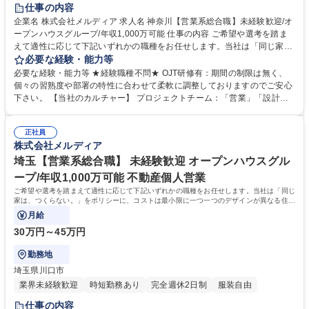
仕事の内容
企業名 株式会社メルディア 求人名 神奈川【営業系総合職】未経験歓迎/オ
ープンハウスグループ/年収1,000万可能 仕事の内容 ご希望や選考を踏ま
えて適性に応じて下記いずれかの職種をお任せします。当社は「同じ家
は、つくらない。」をポリシーに、コストは最小限に一つ一つのデザイン
必要な経験・能力等
が異なる住宅づくりを続けています。 【配属可能性のある職種について】
必要な経験・能力等 ★経験職種不問★ OJT研修有：期間の制限は無く、
■売買仲介営業（BtoC） ※株式会社メルディアリアルティへ出向となりま
個々の習熟度や部署の特性に合わせて柔軟に調整しておりますのでご安心
す。 ■不動産開発営業（BtoB） ★詳細について気になる方はお気軽にお問
下さい。 【当社のカルチャー】 プロジェクトチーム：「営業」「設計」
い合わせください。 募集職種 神奈川【営業系総合職】未経験歓迎/オープ
「施工管理」によるプロジェクトチームを組み、相互で連携をしながら1
ンハウスグループ/年収1,000万可能
からコンセプトを考え、家づくりを進めていきます。各職種のプロがそれ
正社員
ぞれの目線から意見をぶつけ合うことで、それぞれの業種の経験だけでは
株式会社メルディア
身につかない、幅広い知識とスキルを身につけることができます。 学歴・
資格 学歴：大学院 大学 高専 短大 専修学校 高校 語学力： 資格：第一種運
埼玉【営業系総合職】 未経験歓迎 オープンハウスグル
転免許普通自動車
ープ/年収1,000万可能 不動産個人営業
ご希望や選考を踏まえて適性に応じて下記いずれかの職種をお任せします。当社は「同じ
家は、つくらない。」をポリシーに、コストは最小限に一つ一つのデザインが異なる住宅
づくりを続けています。
月給
30万円～45万円
勤務地
埼玉県川口市
業界未経験歓迎
時短勤務あり
完全週休2日制
服装自由
仕事の内容