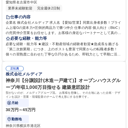
愛知県名古屋市中区
業界未経験歓迎
完全週休2日制
仕事の内容
企業名 株式会社メルディア 求人名 【愛知/営業】同業出身者多数！プライ
ム上場Gの資本力×圧倒的商品力で勝つ仲介 仕事の内容 個人向け（BtoC）
の売買仲介営業をお任せします。お客様の身近なパートナーとして真のニ
ーズやご要望を把握し、理想の住まい探しや資産形成をサポートしていく
必要な経験・能力等
不動産のプロフェッショナルとしての仕事です。 個人のお客様の集客か
必要な経験・能力等 ★建設・不動産領域の経験者歓迎★急成長を遂げる
ら、ヒアリング、物件提案、引渡しまで一気通貫で担当します。広告戦略
「第二次創業期」につき、上のポストも豊富で同業からの転職者多数！
や住宅ローンの斡旋、売却相談まで幅広く携わり、地域情報や金融知識を
個々の習熟度に合わせた丁寧なOJTがあるため、即戦力として早期に活躍
活かして将来を見据えた最適なライフプランを提案します。 グループのポ
できる環境です。 ベンチャー企業さながらの圧倒的なスピード感で新たな
リシー「同じ家は、つくらない。」が生み出すデザイン性と機能性を兼ね
ステージへと突入している、当社の「第二次創業期」。仕組みができあが
備えた圧倒的商品力を武器に、不動産のプロとしてお客様の理想の住まい
正社員
った大手とは違い、新たなポストが次々と新設される非常に面白いフェー
株式会社メルディア
探しをサポートする仕事です。 募集職種 【愛知/営業】同業出身者多数！
ズです。営業・設計・施工のプロがチームを組み、1から家づくりを行う
プライム上場Gの資本力×圧倒的商品力で勝つ仲介
カルチャーのため、これまでの業界経験を活かしつつ幅広い知識が身に付
神奈川【分譲設計(木造一戸建て)】オープンハウスグル
きます。プライム上場Gの仕組みを武器に、会社の成長を牽引したい方を
ープ/年収1,000万目指せる 建築意匠設計
歓迎します。 学歴・資格 学歴：大学院 大学 高専 短大 専修学校 高校 語学
型がないのが、メルディアグループ流。 お客様を想像し、その土地にあった企画・デザ
力： 資格：第一種運転免許普通自動車
インを設計・営業・現場監督のチームで考え形にする仕事です。
月給
30万円～45万円
勤務地
神奈川県横浜市港北区