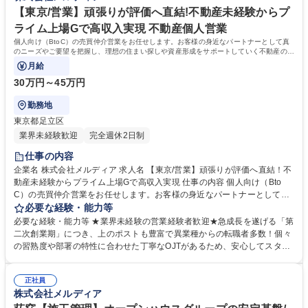
資格 学歴：大学院 大学 高専 短大 専修学校 高校 語学力： 資格：第一種運
【東京/営業】頑張りが評価へ直結!不動産未経験からプ
転免許普通自動車
ライム上場Gで高収入実現 不動産個人営業
個人向け（BtoC）の売買仲介営業をお任せします。お客様の身近なパートナーとして真
のニーズやご要望を把握し、理想の住まい探しや資産形成をサポートしていく不動産のプ
ロフェッショナルとしての仕事です。
月給
30万円～45万円
勤務地
東京都足立区
業界未経験歓迎
完全週休2日制
仕事の内容
企業名 株式会社メルディア 求人名 【東京/営業】頑張りが評価へ直結！不
動産未経験からプライム上場Gで高収入実現 仕事の内容 個人向け（Bto
C）の売買仲介営業をお任せします。お客様の身近なパートナーとして真
のニーズやご要望を把握し、理想の住まい探しや資産形成をサポートして
必要な経験・能力等
いく不動産のプロフェッショナルとしての仕事です。 個人のお客様の集客
必要な経験・能力等 ★業界未経験の営業経験者歓迎★急成長を遂げる「第
から、ヒアリング、物件提案、引渡しまで一気通貫で担当します。広告戦
二次創業期」につき、上のポストも豊富で異業種からの転職者多数！個々
略や住宅ローンの斡旋、売却相談まで幅広く携わり、地域情報や金融知識
の習熟度や部署の特性に合わせた丁寧なOJTがあるため、安心してスター
を活かして将来を見据えた最適なライフプランを提案します。 グループの
トできる環境です。 ベンチャー企業さながらのスピード感で新たなステー
ポリシー「同じ家は、つくらない。」が生み出すデザイン性と機能性を兼
ジへと突入している、当社の「第二次創業期」。仕組みができあがった大
ね備えた圧倒的商品力を武器に、不動産のプロとしてお客様の理想の住ま
正社員
手とは違い、新たなポストが次々と新設される非常に面白いフェーズで
株式会社メルディア
い探しをサポートする仕事です。 募集職種 【東京/営業】頑張りが評価へ
す。営業・設計・施工のプロがチームを組み、1から家づくりを行うた
直結！不動産未経験からプライム上場Gで高収入実現