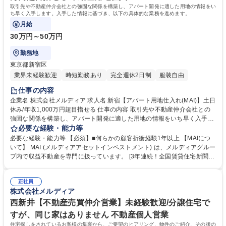
迎します。 学歴・資格 学歴：大学院 大学 高専 短大 専修学校 高校 語学
取引先や不動産仲介会社との強固な関係を構築し、アパート開発に適した用地の情報をい
力： 資格：
ち早く入手します。入手した情報に基づき、以下の具体的な業務を進めます。
月給
30万円～50万円
勤務地
東京都新宿区
業界未経験歓迎
時短勤務あり
完全週休2日制
服装自由
仕事の内容
企業名 株式会社メルディア 求人名 新宿【アパート用地仕入れ(MAI)】土日
休み/年収1,000万円超目指せる 仕事の内容 取引先や不動産仲介会社との
強固な関係を構築し、アパート開発に適した用地の情報をいち早く入手し
ます。入手した情報に基づき、以下の具体的な業務を進めます。 ■事業計
必要な経験・能力等
画の策定: 入手した土地にどのようなアパートが建設可能か、どれくらい
必要な経験・能力等 【必須】■何らかの顧客折衝経験1年以上 【MAIにつ
の収益が見込めるかなど、具体的な企画を立案し、事業計画を作成しま
いて】 MAI (メルディアアセットインベストメント) は、メルディアグルー
す。 ■多様な事業用地の仕入れ: アパートが主要なターゲットですが、ホ
プ内で収益不動産を専門に扱っています。 [3年連続！全国賃貸住宅新聞社
テル、オフィスビル、商業施設、マンションなど、収益性が見込める事業
の「賃貸住宅に強い建設会社 年間完工数ランキング2024」で第3位にラン
用地であれば、アパート以外でも積極的に仕入れを行います。 ■交渉と契
クイン]https://mai-meldia.com/cate1/3698/ 学歴・資格 学歴：大学院 大学
約締結 募集職種 新宿【アパート用地仕入れ(MAI)】土日休み/年収1,000万
正社員
高専 短大 専修学校 高校 語学力： 資格：宅地建物取引士
株式会社メルディア
円超目指せる
西新井【不動産売買仲介営業】未経験歓迎/分譲住宅で
すが、同じ家はありません 不動産個人営業
住宅探しをされているお客様の集客から、ご要望のヒアリング、物件のご紹介、その後の