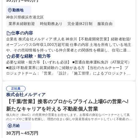
35万円～80万円
勤務地
神奈川県横浜市港北区
業界未経験歓迎
時短勤務あり
完全週休2日制
服装自由
仕事の内容
企業名 株式会社メルディア 求人名 神奈川【不動産開発営業】経験者歓迎/
オープンハウスG/年収1,000万超可能 仕事の内容 土地を所有している地主
や、その売却情報を持っている仲介業者との関係性を構築し、住宅に適し
た需要の高い用地を取得する仕事です。 【具体的な業務内容】 ■売主様と
必要な経験・能力等
の関係構築・ヒアリング ■周辺の地域環境の調査・確認 ■価格相場から試
必要な経験・能力等 【いずれも必須】 ■普通自動車運転免許（AT限定可）
算した仕入価格の設定 ■地域将来性(開発計画)の確認 ■用地造成・行政と
■建設/不動産業界に就業経験のご経験がある方 【当社のカルチャー】 プ
の交渉 募集職種 神奈川【不動産開発営業】経験者歓迎/オープンハウスG/
ロジェクトチーム：「営業」「設計」「施工管理」によるプロジェクトチ
年収1,000万超可能
ームを組み、相互で連携をしながら1からコンセプトを考え、家づくりを
進めていきます。各職種のプロがそれぞれの目線から意見をぶつけ合うこ
正社員
とで、それぞれの業種の経験だけでは身につかない、幅広い知識とスキル
株式会社メルディア
を身につけることができます。 学歴・資格 学歴：大学院 大学 高専 短大
専修学校 高校 語学力： 資格：第一種運転免許普通自動車
【千葉/営業】接客のプロからプライム上場Gの営業へ!
新たなキャリアを叶える 不動産個人営業
個人向け（BtoC）の売買仲介営業をお任せします。お客様の身近なパートナーとして真
のニーズやご要望を把握し、理想の住まい探しや資産形成をサポートしていく不動産のプ
ロフェッショナルとしての仕事です。
月給
30万円～45万円