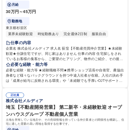
供していきます。価格×デザイン×立地
月給
30万円～45万円
勤務地
東京都杉並区
業界未経験歓迎
時短勤務あり
完全週休2日制
服装自由
仕事の内容
企業名 株式会社メルディア 求人名 荻窪【不動産売買仲介営業】★未経験
歓迎★分譲住宅ですが、同じ家はありません 仕事の内容 住宅探しをされ
ているお客様の集客から、ご要望のヒアリング、物件のご紹介、その後の
お引渡しに至るまでの全てのシーンにおいて常にお客様に寄り添い、最適
必要な経験・能力等
なサービスを提供していきます。価格×デザイン×立地 どれも妥協しない
必要な経験・能力等 ★経験職種不問★携帯ショップ店長や自衛官、農協出
家をご紹介していただきます。 【具体的には】■集客のための広告マーケ
身者など様々なバックグラウンドを持つ中途入社者が在籍。入社の決め手
ティング戦略 ■お客様のご要望のヒアリング、ニーズの把握 ■物件のご提
は「成果が給与に反映される環境」や「未経験でも手厚いOJTサポート」
案やご紹介 ■住宅ローンの斡旋や登記関連手続きのフォロー ■お引渡しま
など様々です。 【当社のカルチャー】 プロジェクトチーム：「営業」
での手続きのサポート 募集職種 荻窪【不動産売買仲介営業】★未経験歓
「設計」「施工管理」によるプロジェクトチームを組み、相互で連携をし
迎★分譲住宅ですが、同じ家はありません
正社員
ながら1からコンセプトを考え、家づくりを進めていきます。各職種のプ
株式会社メルディア
ロがそれぞれの目線から意見をぶつけ合うことで、それぞれの業種の経験
だけでは身につかない、幅広い知識とスキルを身につけることができま
埼玉【不動産開発営業】 第二新卒・未経験歓迎 オープ
す。 学歴・資格 学歴：大学院 大学 高専 短大 専修学校 高校 語学力： 資
ンハウスグループ 不動産個人営業
格：第一種運転免許普通自動車
土地を所有している地主や、その売却情報を持っている仲介業者との関係性を構築し、住
宅に適した需要の高い用地を取得する仕事です。