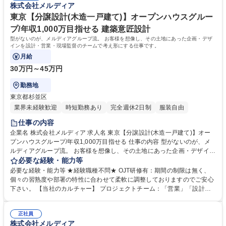
株式会社メルディア
東京【分譲設計(木造一戸建て)】オープンハウスグルー
プ/年収1,000万目指せる 建築意匠設計
型がないのが、メルディアグループ流。 お客様を想像し、その土地にあった企画・デザ
インを設計・営業・現場監督のチームで考え形にする仕事です。
月給
30万円～45万円
勤務地
東京都杉並区
業界未経験歓迎
時短勤務あり
完全週休2日制
服装自由
仕事の内容
企業名 株式会社メルディア 求人名 東京【分譲設計(木造一戸建て)】オー
プンハウスグループ/年収1,000万目指せる 仕事の内容 型がないのが、メ
ルディアグループ流。 お客様を想像し、その土地にあった企画・デザイン
を設計・営業・現場監督のチームで考え形にする仕事です。 ■周辺環境や
必要な経験・能力等
法令確認（近接環境、建築基準法、都市計画法など） ■住宅のコンセプト
必要な経験・能力等 ★経験職種不問★ OJT研修有：期間の制限は無く、
設定～プランニング ■デザイン設定（内観・外観・外構） ■申請業務（建
個々の習熟度や部署の特性に合わせて柔軟に調整しておりますのでご安心
築確認など） ★型がなく、お客様を想像し、その土地にあった企画・デザ
下さい。 【当社のカルチャー】 プロジェクトチーム：「営業」「設計」
インを設計・営業・現場監督のチームで考え形にする仕事です。 募集職種
「施工管理」によるプロジェクトチームを組み、相互で連携をしながら1
東京【分譲設計(木造一戸建て)】オープンハウスグループ/年収1,000万目
からコンセプトを考え、家づくりを進めていきます。各職種のプロがそれ
指せる
正社員
ぞれの目線から意見をぶつけ合うことで、それぞれの業種の経験だけでは
株式会社メルディア
身につかない、幅広い知識とスキルを身につけることができます。 学歴・