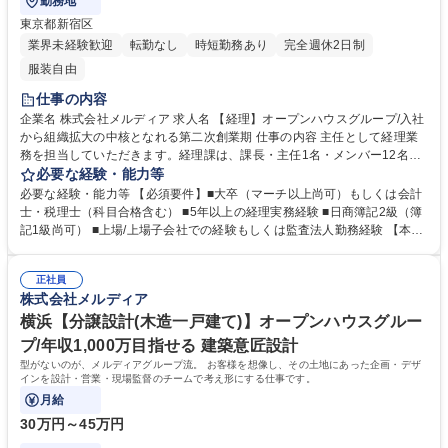
勤務地
東京都新宿区
業界未経験歓迎
転勤なし
時短勤務あり
完全週休2日制
服装自由
仕事の内容
企業名 株式会社メルディア 求人名 【経理】オープンハウスグループ/入社
から組織拡大の中核となれる第二次創業期 仕事の内容 主任として経理業
務を担当していただきます。経理課は、課長・主任1名・メンバー12名
（パート・派遣含む）の組織です。今後の会社の成長を見据えて、リーダ
必要な経験・能力等
ーとして長期的にご活躍いただける方を募集しています。 【具体的には】
必要な経験・能力等 【必須要件】■大卒（マーチ以上尚可）もしくは会計
■決算業務（月次、四半期、年度） ■監査法人対応 ■税務対応（社内税理士
士・税理士（科目合格含む） ■5年以上の経理実務経験 ■日商簿記2級（簿
がおりますので、ご経験に応じて） ■業務改善 募集職種 【経理】オープ
記1級尚可） ■上場/上場子会社での経験もしくは監査法人勤務経験 【本ポ
ンハウスグループ/入社から組織拡大の中核となれる第二次創業期
ジションについて】 開示業務はないものの、経理パーソンとして必要な知
識・経験を積むことが出来ます。また、将来的に財務業務の経験や、親会
正社員
社との人事交流の可能性もあるポジションです。社内に税理士もおります
株式会社メルディア
ので、税務についても学べるほか、財務業務にもチャレンジ可能で、財務
経理全般について経験できます。 学歴・資格 学歴：大学院 大学 高専 短大
横浜【分譲設計(木造一戸建て)】オープンハウスグルー
専修学校 高校 語学力： 資格：日商簿記検定2級
プ/年収1,000万目指せる 建築意匠設計
型がないのが、メルディアグループ流。 お客様を想像し、その土地にあった企画・デザ
インを設計・営業・現場監督のチームで考え形にする仕事です。
月給
30万円～45万円