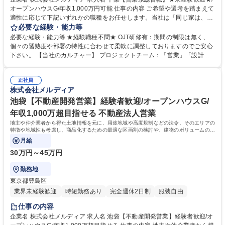
オープンハウスG/年収1,000万円可能 仕事の内容 ご希望や選考を踏まえて
適性に応じて下記いずれかの職種をお任せします。当社は「同じ家は、つ
くらない。」をポリシーに、コストは最小限に一つ一つのデザインが異な
必要な経験・能力等
る住宅づくりを続けています。 【配属可能性のある職種について】 ■売買
必要な経験・能力等 ★経験職種不問★ OJT研修有：期間の制限は無く、
仲介営業（BtoC） ※株式会社メルディアリアルティへ出向となります。
個々の習熟度や部署の特性に合わせて柔軟に調整しておりますのでご安心
■不動産開発営業（BtoB） ★詳細について気になる方はお気軽にお問い合
下さい。 【当社のカルチャー】 プロジェクトチーム：「営業」「設計」
わせください。 募集職種 千葉【営業系総合職】★未経験歓迎★/オープン
「施工管理」によるプロジェクトチームを組み、相互で連携をしながら1
ハウスG/年収1,000万円可能
からコンセプトを考え、家づくりを進めていきます。各職種のプロがそれ
正社員
ぞれの目線から意見をぶつけ合うことで、それぞれの業種の経験だけでは
株式会社メルディア
身につかない、幅広い知識とスキルを身につけることができます。 学歴・
資格 学歴：大学院 大学 高専 短大 専修学校 高校 語学力： 資格：第一種運
池袋【不動産開発営業】経験者歓迎/オープンハウスG/
転免許普通自動車
年収1,000万超目指せる 不動産法人営業
地主や仲介業者から得た土地情報を元に、用途地域や高度規制などの法令、そのエリアの
特徴や地域性も考慮し、商品化するための最適な区画割の検討や、建物のボリュームの検
討をします。
月給
30万円～45万円
勤務地
東京都豊島区
業界未経験歓迎
時短勤務あり
完全週休2日制
服装自由
仕事の内容
企業名 株式会社メルディア 求人名 池袋【不動産開発営業】経験者歓迎/オ