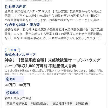
仕事の内容
企業名 株式会社メルディア 求人名 【埼玉/営業】飲食業界からの転職組が
活躍中！プライム上場Gで未経験から挑戦 仕事の内容 個人向け（BtoC）
の売買仲介営業をお任せします。お客様の身近なパートナーとして真のニ
ーズやご要望を把握し、理想の住まい探しや資産形成をサポートしていく
必要な経験・能力等
不動産のプロフェッショナルとしての仕事です。 個人のお客様の集客か
必要な経験・能力等 ★飲食業界の経験者歓迎★急成長を遂げる「第二次創
ら、ヒアリング、物件提案、引渡しまで一気通貫で担当します。広告戦略
業期」につき、新たなポストも豊富！個々の習熟度に合わせた期間制限の
や住宅ローンの斡旋、売却相談まで幅広く携わり、地域情報や金融知識を
ない丁寧なOJT研修があるため、不動産未経験からでも安心してスタート
活かして将来を見据えた最適なライフプランを提案します。 グループのポ
できます。 営業・設計・施工管理がチームを組み、1からコンセプトを考
リシー「同じ家は、つくらない。」が生み出すデザイン性と機能性を兼ね
えて家づくりを進めるのが当社のカルチャーです。各職種のプロが意見を
備えた圧倒的商品力を武器に、不動産のプロとしてお客様の理想の住まい
正社員
ぶつけ合う環境だからこそ、他職種の専門知識も自然と身に付きます。飲
株式会社メルディア
探しをサポートする仕事です。 募集職種 【埼玉/営業】飲食業界からの転
食店での接客や店舗管理で培った「臨機応変な対応力」や「お客様を引き
職組が活躍中！プライム上場Gで未経験から挑戦
込む笑顔・元気」は、人生の大きなお買い物に寄り添う当社の売買仲介営
神奈川【営業系総合職】未経験歓迎/オープンハウスグ
業で大きな武器になります。プライム上場Gの安定基盤で挑戦したい方を
ループ/年収1,000万可能 不動産個人営業
歓迎します。 学歴・資格 学歴：大学院 大学 高専 短大 専修学校 高校 語学
ご希望や選考を踏まえて適性に応じて下記いずれかの職種をお任せします。当社は「同じ
力： 資格：第一種運転免許普通自動車
家は、つくらない。」をポリシーに、コストは最小限に一つ一つのデザインが異なる住宅
づくりを続けています。
月給
30万円～45万円
勤務地
神奈川県横浜市中区
業界未経験歓迎
時短勤務あり
完全週休2日制
服装自由