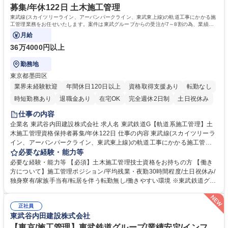
業者が多いです) 学歴・資格 学歴：大学院 大学 高専 短大 専修学校 高校
募集/年休122日 土木施工管理
語学力： 資格：
東武線(スカイツリーライン、アーバンパークライン、東武東上線)の軌道工事にかかる施
工管理業務をお任せいたします。案件は東武グループからの受注が7～8割の為、業績安
定。休日出勤の場合も代休有りで働き方◎
月給
36万4000円以上
勤務地
東京都墨田区
業界未経験歓迎
年間休日120日以上
資格取得支援あり
転勤なし
時短勤務あり
退職金あり
在宅OK
完全週休2日制
土日祝休み
仕事の内容
企業名 東武谷内田建設株式会社 求人名 東武鉄道G【軌道系施工管理】土
木施工管理資格保持者募集/年休122日 仕事の内容 東武線(スカイツリーラ
イン、アーバンパークライン、東武東上線)の軌道工事にかかる施工管理
業務をお任せいたします。案件は東武グループからの受注が7～8割の為、
必要な経験・能力等
業績安定。休日出勤の場合も代休有りで働き方◎ 【詳細】「線路事業(東
必要な経験・能力等 【必須】土木施工管理技士資格をお持ちの方 【働き
武鉄道の路線を中心とした工事)」への配属になります。夜勤があります
方について】施工管理ポジション/平均残業・夜勤30時間程度/土日祝休み/
ので、しっかり働いて稼ぎたい方におすすめです。 【実績】東京スカイツ
独身寮有/家族手当有/転居を伴う転勤無し/働きやすい環境 ※東武鉄道グル
リー駅高架化工事/竹ノ塚駅高架下工事/春日部駅高架下工事等 【事例】htt
ープのため労務管理、働き方は徹底した配慮を行っております。又勤怠管
ps://tobu-yachida.co.jp/works/construction/ icon 募集職種 東武鉄道G【軌
理システムを導入し、残業時間管理を行っており、腰を据えて長期的に就
道系施工管理】土木施工管理資格保持者募集/年休122日
正社員
業可能な環境です。【当社の魅力】■東武(鉄道)グループの一員であり、会
東武谷内田建設株式会社
社基盤として非常に安定 ■鉄道沿線での業務のため基本的に転勤、出張無
■創業95年の安定基盤/平均勤続年数16.9年で長期的就業可 ■業者とのフラ
【東京/施工管理】東武鉄道グループ/業績安定/インフ