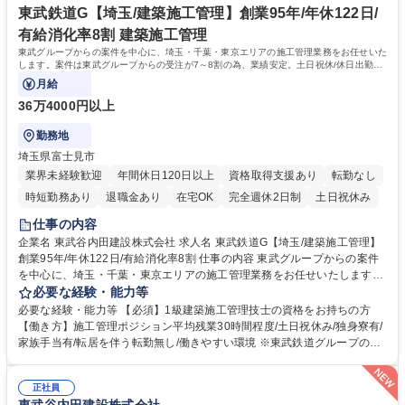
件に携われる
16.9年で長期的就業可 ■業者とのフランクな関係性◎(長い付き合いの業者
東武鉄道G【埼玉/建築施工管理】創業95年/年休122日/
が多いです) 学歴・資格 学歴：大学院 大学 高専 短大 専修学校 高校 語学
有給消化率8割 建築施工管理
力： 資格：
東武グループからの案件を中心に、埼玉・千葉・東京エリアの施工管理業務をお任せいた
します。案件は東武グループからの受注が7～8割の為、業績安定。土日祝休/休日出勤の
場合も代休有りで働き方◎
月給
36万4000円以上
勤務地
埼玉県富士見市
業界未経験歓迎
年間休日120日以上
資格取得支援あり
転勤なし
時短勤務あり
退職金あり
在宅OK
完全週休2日制
土日祝休み
仕事の内容
企業名 東武谷内田建設株式会社 求人名 東武鉄道G【埼玉/建築施工管理】
創業95年/年休122日/有給消化率8割 仕事の内容 東武グループからの案件
を中心に、埼玉・千葉・東京エリアの施工管理業務をお任せいたします。
案件は東武グループからの受注が7～8割の為、業績安定。土日祝休/休日
必要な経験・能力等
出勤の場合も代休有りで働き方◎ 【詳細】ご経験や志向に合わせて、当社
必要な経験・能力等 【必須】1級建築施工管理技士の資格をお持ちの方
の「建築事業(鉄道関連施設等)」「土木事業(鉄道関連や周辺の土木施
【働き方】施工管理ポジション平均残業30時間程度/土日祝休み/独身寮有/
工)」「線路事業(東武鉄道の路線を中心とした工事)」のいずれかの配属に
家族手当有/転居を伴う転勤無し/働きやすい環境 ※東武鉄道グループのた
なります。【実績】東京スカイツリー展望レストランの新築/川越駅リニュ
め労務管理、働き方は徹底した配慮を行っております。又勤怠管理システ
ーアル/墨田区総合運動場/岩槻駅橋上化/隅田川修景工事/東京スカイツリー
ムを導入し、残業時間管理を行っており、腰を据えて長期的に就業可能な
駅付近仮線軌道切替工事【事例】https://tobu-yachida.co.jp/works/constru
正社員
環境です。【当社の魅力】■東武(鉄道)グループの一員であり、会社基盤と