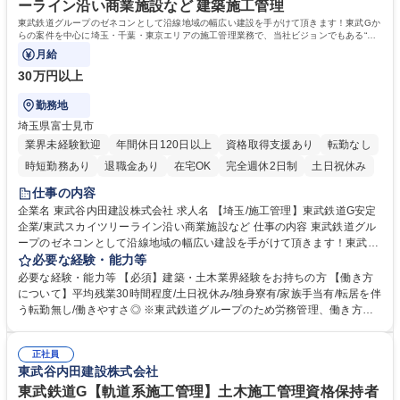
ーライン沿い商業施設など 建築施工管理
専 短大 専修学校 高校 語学力： 資格：2級電気工事施工管理技士 1級電気
東武鉄道グループのゼネコンとして沿線地域の幅広い建設を手がけて頂きます！東武Gか
工事施工管理技士
らの案件を中心に埼玉・千葉・東京エリアの施工管理業務で、当社ビジョンでもある“ま
ごころと情熱をカタチに”して頂きます
月給
30万円以上
勤務地
埼玉県富士見市
業界未経験歓迎
年間休日120日以上
資格取得支援あり
転勤なし
時短勤務あり
退職金あり
在宅OK
完全週休2日制
土日祝休み
仕事の内容
企業名 東武谷内田建設株式会社 求人名 【埼玉/施工管理】東武鉄道G安定
企業/東武スカイツリーライン沿い商業施設など 仕事の内容 東武鉄道グル
ープのゼネコンとして沿線地域の幅広い建設を手がけて頂きます！東武G
からの案件を中心に埼玉・千葉・東京エリアの施工管理業務で、当社ビジ
必要な経験・能力等
ョンでもある“まごころと情熱をカタチに”して頂きます 【詳細】ご経験や
必要な経験・能力等 【必須】建築・土木業界経験をお持ちの方 【働き方
志向に合わせて、当社の「建築事業(鉄道関連施設等)」「土木事業(鉄道関
について】平均残業30時間程度/土日祝休み/独身寮有/家族手当有/転居を伴
連や周辺の土木施工)」「線路事業(東武鉄道の路線を中心とした工事)」の
う転勤無し/働きやすさ◎ ※東武鉄道グループのため労務管理、働き方は
いずれかの配属になります。 【実績】東京スカイツリー展望レストランの
徹底した配慮を行っております。又勤怠管理システムを導入し、残業時間
新築/川越駅リニューアル/墨田区総合運動場/岩槻駅橋上化/隅田川修景工事/
管理を行っており、腰を据えて長期的に就業可能な環境です。 【当社の魅
東京スカイツリー駅付近仮線軌道切替工事 【事例】https://tobu-yachida.c
正社員
力】■東武(鉄道)グループの一員であり、会社基盤として非常に安定 ■鉄道
東武谷内田建設株式会社
o.jp/works/construction/ 募集職種 【埼玉/施工管理】東武鉄道G安定企業/
沿線での業務のため基本的に転勤、出張無 ■創業96年の安定基盤/平均勤続
東武スカイツリーライン沿い商業施設など
年数16.9年で長期的就業可 ■業者とのフランクな関係性◎(長い付き合いの
東武鉄道G【軌道系施工管理】土木施工管理資格保持者