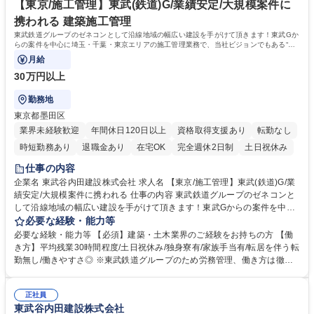
プ/業績安定/インフラ・大規模案件に携われる
年数16.9年で長期的就業可 ■業者とのフランクな関係性◎(長い付き合いの
【東京/施工管理】東武(鉄道)G/業績安定/大規模案件に
業者が多いです) 学歴・資格 学歴：大学院 大学 高専 短大 専修学校 高校
携われる 建築施工管理
語学力： 資格：2級土木施工管理技士 2級建築施工管理技士 2級電気工事
東武鉄道グループのゼネコンとして沿線地域の幅広い建設を手がけて頂きます！東武Gか
施工管理技士
らの案件を中心に埼玉・千葉・東京エリアの施工管理業務で、当社ビジョンでもある“ま
ごころと情熱をカタチに”して頂きます。
月給
30万円以上
勤務地
東京都墨田区
業界未経験歓迎
年間休日120日以上
資格取得支援あり
転勤なし
時短勤務あり
退職金あり
在宅OK
完全週休2日制
土日祝休み
仕事の内容
企業名 東武谷内田建設株式会社 求人名 【東京/施工管理】東武(鉄道)G/業
績安定/大規模案件に携われる 仕事の内容 東武鉄道グループのゼネコンと
して沿線地域の幅広い建設を手がけて頂きます！東武Gからの案件を中心
に埼玉・千葉・東京エリアの施工管理業務で、当社ビジョンでもある“ま
必要な経験・能力等
ごころと情熱をカタチに”して頂きます。 【詳細】ご経験や志向に合わせ
必要な経験・能力等 【必須】建築・土木業界のご経験をお持ちの方 【働
て、当社の「建築事業(鉄道関連施設等)」「土木事業(鉄道関連や周辺の土
き方】平均残業30時間程度/土日祝休み/独身寮有/家族手当有/転居を伴う転
木施工)」「線路事業(東武鉄道の路線を中心とした工事)」のいずれかの配
勤無し/働きやすさ◎ ※東武鉄道グループのため労務管理、働き方は徹底
属になります。 【実績】東京スカイツリー展望レストランの新築/川越駅
した配慮を行っております。又勤怠管理システムを導入し、残業時間管理
リニューアル/墨田区総合運動場/岩槻駅橋上化/隅田川修景工事/東京スカイ
を行っており、腰を据えて長期的に就業可能な環境です。 【当社の魅力】
ツリー駅付近仮線軌道切替工事 【事例】https://tobu-yachida.co.jp/works/
正社員
■東武(鉄道)グループの一員であり、会社基盤として非常に安定 ■鉄道沿線
東武谷内田建設株式会社
construction/ 募集職種 【東京/施工管理】東武(鉄道)G/業績安定/大規模案
での業務のため基本的に転勤、出張無 ■創業96年の安定基盤/平均勤続年数