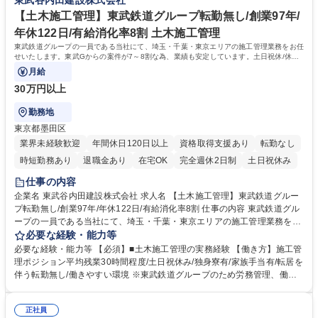
東武谷内田建設株式会社
ction/ 募集職種 東武鉄道G【埼玉/建築施工管理】創業95年/年休122日/有
して非常に安定 ■鉄道沿線での業務のため基本的に転勤、出張無 ■創業94
給消化率8割
年の安定基盤/平均勤続年数16.9年で長期的就業可 ■業者とのフランクな関
【土木施工管理】東武鉄道グループ転勤無し/創業97年/
係性◎(長い付き合いの業者が多いです) 学歴・資格 学歴：大学院 大学 高
年休122日/有給消化率8割 土木施工管理
専 短大 専修学校 高校 語学力： 資格：1級建築施工管理技士
東武鉄道グループの一員である当社にて、埼玉・千葉・東京エリアの施工管理業務をお任
せいたします。東武Gからの案件が7～8割な為、業績も安定しています。土日祝休/休日
出勤の場合も代休有りで働き方◎
月給
30万円以上
勤務地
東京都墨田区
業界未経験歓迎
年間休日120日以上
資格取得支援あり
転勤なし
時短勤務あり
退職金あり
在宅OK
完全週休2日制
土日祝休み
仕事の内容
企業名 東武谷内田建設株式会社 求人名 【土木施工管理】東武鉄道グルー
プ転勤無し/創業97年/年休122日/有給消化率8割 仕事の内容 東武鉄道グル
ープの一員である当社にて、埼玉・千葉・東京エリアの施工管理業務をお
任せいたします。東武Gからの案件が7～8割な為、業績も安定していま
必要な経験・能力等
す。土日祝休/休日出勤の場合も代休有りで働き方◎ 【詳細】ご経験や志
必要な経験・能力等 【必須】■土木施工管理の実務経験 【働き方】施工管
向に合わせ、当社の「建築事業(鉄道関連施設等)」「土木事業(鉄道関連や
理ポジション平均残業30時間程度/土日祝休み/独身寮有/家族手当有/転居を
周辺の土木施工)」「線路事業(東武鉄道の線路を中心とした工事)」のいず
伴う転勤無し/働きやすい環境 ※東武鉄道グループのため労務管理、働き
れかの配属になります。【実績】東京スカイツリー展望レストランの新築/
方は徹底した配慮を行っております。又勤怠管理システムを導入し、残業
川越駅リニューアル/墨田区総合運動場/岩槻駅橋上化/隅田川修景工事/東京
時間管理を行っており、腰を据えて長期的に就業可能な環境です。【当社
スカイツリー駅付近仮線軌道切替工事【事例】https://tobu-yachida.co.jp/
正社員
の魅力】■東武(鉄道)グループの一員であり、会社基盤として非常に安定 ■