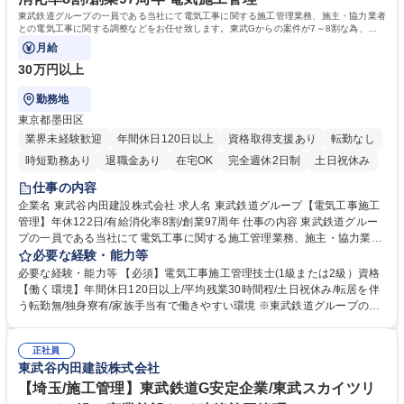
東武鉄道グループの一員である当社にて電気工事に関する施工管理業務、施主・協力業者
との電気工事に関する調整などをお任せ致します。東武Gからの案件が7～8割な為、転
勤も無く働きやすい環境です。
月給
30万円以上
勤務地
東京都墨田区
業界未経験歓迎
年間休日120日以上
資格取得支援あり
転勤なし
時短勤務あり
退職金あり
在宅OK
完全週休2日制
土日祝休み
仕事の内容
企業名 東武谷内田建設株式会社 求人名 東武鉄道グループ【電気工事施工
管理】年休122日/有給消化率8割/創業97周年 仕事の内容 東武鉄道グルー
プの一員である当社にて電気工事に関する施工管理業務、施主・協力業者
との電気工事に関する調整などをお任せ致します。東武Gからの案件が7
必要な経験・能力等
～8割な為、転勤も無く働きやすい環境です。 【詳細】当社の「建築事業
必要な経験・能力等 【必須】電気工事施工管理技士(1級または2級）資格
(鉄道関連施設等)」への配属となり、電気の施工管理業務をお任せしま
【働く環境】年間休日120日以上/平均残業30時間程/土日祝休み/転居を伴
す。具体的には電気工事に関する施工計画の作成、管理（工程・品質・安
う転勤無/独身寮有/家族手当有で働きやすい環境 ※東武鉄道グループのた
全・原価）、スケジュール調整等を行っていただきます。【実績】東京ス
め労務管理、働き方は徹底した配慮を行っております。又勤怠管理システ
カイツリー展望レストランの新築/川越駅リニューアル/隅田川修景工事/東
ムを導入し、残業時間管理を行っており、腰を据えて長期的に就業可能な
京スカイツリー駅付近仮線軌道切替工事 等【事例】https://tobu-yachida.c
正社員
環境です。【当社の魅力】■東武(鉄道)グループの一員であり、会社基盤と
東武谷内田建設株式会社
o.jp/works/construction/ 募集職種 東武鉄道グループ【電気工事施工管
して非常に安定 ■鉄道沿線での業務のため基本的に転勤、出張無 ■創業97
理】年休122日/有給消化率8割/創業97周年
年の安定基盤/平均勤続年数16.9年で長期的就業可 ■業者とのフランクな関
【埼玉/施工管理】東武鉄道G安定企業/東武スカイツリ
係性◎(長い付き合いの業者が多いです) 学歴・資格 学歴：大学院 大学 高