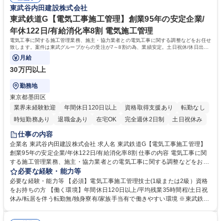
す。【当社の魅力】■東武(鉄道)グループの一員であり、会社基盤として非
東武谷内田建設株式会社
s/construction/ 募集職種 埼玉/土木施工管理（東武鉄道G）：転勤無/創業9
常に安定 ■鉄道沿線での業務のため基本的に転勤、出張無 ■創業95年の安
5年/年休122日/有給消化率8割
定基盤/平均勤続年数16.9年で長期的就業可 ■業者とのフランクな関係性◎
東武鉄道G【電気工事施工管理】創業95年の安定企業/
(長い付き合いの業者が多いです) 学歴・資格 学歴：大学院 大学 高専 短大
年休122日/有給消化率8割 電気施工管理
専修学校 高校 語学力： 資格：1級土木施工管理技士
電気工事に関する施工管理業務、施主・協力業者との電気工事に関する調整などをお任せ
致します。案件は東武グループからの受注が7～8割の為、業績安定。土日祝休/休日出勤
の場合も代休有りで働き方◎
月給
30万円以上
勤務地
東京都墨田区
業界未経験歓迎
年間休日120日以上
資格取得支援あり
転勤なし
時短勤務あり
退職金あり
在宅OK
完全週休2日制
土日祝休み
仕事の内容
企業名 東武谷内田建設株式会社 求人名 東武鉄道G【電気工事施工管理】
創業95年の安定企業/年休122日/有給消化率8割 仕事の内容 電気工事に関
する施工管理業務、施主・協力業者との電気工事に関する調整などをお任
せ致します。案件は東武グループからの受注が7～8割の為、業績安定。土
必要な経験・能力等
日祝休/休日出勤の場合も代休有りで働き方◎ 【詳細】当社の「建築事業
必要な経験・能力等 【必須】電気工事施工管理技士(1級または2級）資格
(鉄道関連施設等)」への配属となり、電気の施工管理業務をお任せしま
をお持ちの方 【働く環境】年間休日120日以上/平均残業35時間程/土日祝
す。具体的には電気工事に関する施工計画の作成、管理（工程・品質・安
休み/転居を伴う転勤無/独身寮有/家族手当有で働きやすい環境 ※東武鉄道
全・原価）、スケジュール調整等を行っていただきます。【実績】東京ス
グループのため労務管理、働き方は徹底した配慮を行っております。又勤
カイツリー展望レストランの新築/川越駅リニューアル/隅田川修景工事/東
怠管理システムを導入し、残業時間管理を行っており、腰を据えて長期的