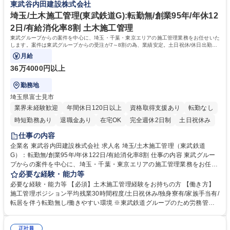
東武谷内田建設株式会社
works/construction/ 募集職種 【土木施工管理】東武鉄道グループ転勤無
鉄道沿線での業務のため基本的に転勤、出張無 ■創業97年の安定基盤/平均
し/創業97年/年休122日/有給消化率8割
勤続年数16.9年で長期的就業可 ■業者とのフランクな関係性◎(長い付き合
埼玉/土木施工管理(東武鉄道G):転勤無/創業95年/年休12
いの業者が多いです) 学歴・資格 学歴：大学院 大学 高専 短大 専修学校 高
2日/有給消化率8割 土木施工管理
校 語学力： 資格：1級土木施工管理技士 2級土木施工管理技士
東武グループからの案件を中心に、埼玉・千葉・東京エリアの施工管理業務をお任せいた
します。案件は東武グループからの受注が7～8割の為、業績安定。土日祝休/休日出勤の
場合も代休有りで働き方◎
月給
36万4000円以上
勤務地
埼玉県富士見市
業界未経験歓迎
年間休日120日以上
資格取得支援あり
転勤なし
時短勤務あり
退職金あり
在宅OK
完全週休2日制
土日祝休み
仕事の内容
企業名 東武谷内田建設株式会社 求人名 埼玉/土木施工管理（東武鉄道
G）：転勤無/創業95年/年休122日/有給消化率8割 仕事の内容 東武グルー
プからの案件を中心に、埼玉・千葉・東京エリアの施工管理業務をお任せ
いたします。案件は東武グループからの受注が7～8割の為、業績安定。土
必要な経験・能力等
日祝休/休日出勤の場合も代休有りで働き方◎ 【詳細】ご経験や志向に合
必要な経験・能力等 【必須】土木施工管理経験をお持ちの方 【働き方】
わせて、当社の「建築事業(鉄道関連施設等)」「土木事業(鉄道関連や周辺
施工管理ポジション平均残業30時間程度/土日祝休み/独身寮有/家族手当有/
の土木施工)」「線路事業(東武鉄道の路線を中心とした工事)」のいずれか
転居を伴う転勤無し/働きやすい環境 ※東武鉄道グループのため労務管
の配属になります。【実績】東京スカイツリー展望レストランの新築/川越
理、働き方は徹底した配慮を行っております。又勤怠管理システムを導入
駅リニューアル/墨田区総合運動場/岩槻駅橋上化/隅田川修景工事/東京スカ
し、残業時間管理を行っており、腰を据えて長期的に就業可能な環境で
イツリー駅付近仮線軌道切替工事【事例】https://tobu-yachida.co.jp/work
正社員