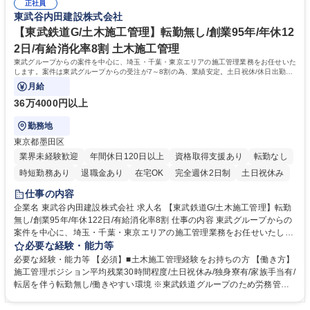
京スカイツリー駅付近仮線軌道切替工事 等【事例】https://tobu-yachida.c
正社員
に就業可能な環境です。【当社の魅力】■東武(鉄道)グループの一員であ
東武谷内田建設株式会社
o.jp/works/construction/ 募集職種 東武鉄道G【電気工事施工管理】創業95
り、会社基盤として非常に安定 ■鉄道沿線での業務のため基本的に転勤、
年の安定企業/年休122日/有給消化率8割
出張無 ■創業95年の安定基盤/平均勤続年数16.9年で長期的就業可 ■業者と
【東武鉄道G/土木施工管理】転勤無し/創業95年/年休12
のフランクな関係性◎(長い付き合いの業者が多いです) 学歴・資格 学歴：
2日/有給消化率8割 土木施工管理
大学院 大学 高専 短大 専修学校 高校 語学力： 資格：2級電気工事施工管
東武グループからの案件を中心に、埼玉・千葉・東京エリアの施工管理業務をお任せいた
理技士 1級電気工事施工管理技士
します。案件は東武グループからの受注が7～8割の為、業績安定。土日祝休/休日出勤の
場合も代休有りで働き方◎
月給
36万4000円以上
勤務地
東京都墨田区
業界未経験歓迎
年間休日120日以上
資格取得支援あり
転勤なし
時短勤務あり
退職金あり
在宅OK
完全週休2日制
土日祝休み
仕事の内容
企業名 東武谷内田建設株式会社 求人名 【東武鉄道G/土木施工管理】転勤
無し/創業95年/年休122日/有給消化率8割 仕事の内容 東武グループからの
案件を中心に、埼玉・千葉・東京エリアの施工管理業務をお任せいたしま
す。案件は東武グループからの受注が7～8割の為、業績安定。土日祝休/
必要な経験・能力等
休日出勤の場合も代休有りで働き方◎ 【詳細】ご経験や志向に合わせて、
必要な経験・能力等 【必須】■土木施工管理経験をお持ちの方 【働き方】
当社の「建築事業(鉄道関連施設等)」「土木事業(鉄道関連や周辺の土木施
施工管理ポジション平均残業30時間程度/土日祝休み/独身寮有/家族手当有/
工)」「線路事業(東武鉄道の路線を中心とした工事)」のいずれかの配属に
転居を伴う転勤無し/働きやすい環境 ※東武鉄道グループのため労務管
なります。【実績】東京スカイツリー展望レストランの新築/川越駅リニュ
理、働き方は徹底した配慮を行っております。又勤怠管理システムを導入
ーアル/墨田区総合運動場/岩槻駅橋上化/隅田川修景工事/東京スカイツリー
し、残業時間管理を行っており、腰を据えて長期的に就業可能な環境で