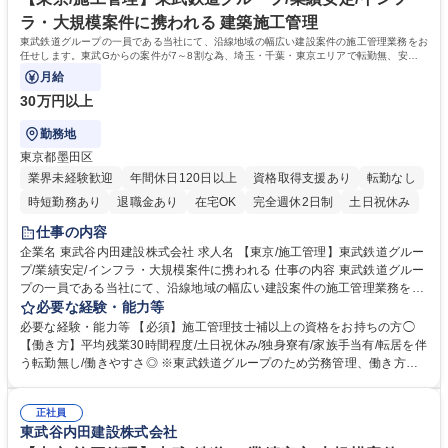
ンクな関係性◎(長い付き合いの業者が多いです) 学歴・資格 学歴：大学院
ラ・大規模案件に携われる 建築施工管理
大学 高専 短大 専修学校 高校 語学力： 資格：1級土木施工管理技士 2級土
東武鉄道グループの一員である当社にて、沿線地域の幅広い建設案件の施工管理業務をお
木施工管理技士
任せします。東武Gからの案件が7～8割な為、埼玉・千葉・東京エリアで転勤無、安定
した案件供給により働きやすい環境です。
月給
30万円以上
勤務地
東京都墨田区
業界未経験歓迎
年間休日120日以上
資格取得支援あり
転勤なし
時短勤務あり
退職金あり
在宅OK
完全週休2日制
土日祝休み
仕事の内容
企業名 東武谷内田建設株式会社 求人名 【東京/施工管理】東武鉄道グルー
プ/業績安定/インフラ・大規模案件に携われる 仕事の内容 東武鉄道グルー
プの一員である当社にて、沿線地域の幅広い建設案件の施工管理業務をお
任せします。東武Gからの案件が7～8割な為、埼玉・千葉・東京エリアで
必要な経験・能力等
転勤無、安定した案件供給により働きやすい環境です。 【詳細】ご経験や
必要な経験・能力等 【必須】施工管理技士補以上の資格をお持ちの方◯
志向に合わせて、当社の「建築事業(鉄道関連施設等)」「土木事業(鉄道関
【働き方】平均残業30時間程度/土日祝休み/独身寮有/家族手当有/転居を伴
連や周辺の土木施工)」「線路事業(東武鉄道の線路を中心とした工事)」の
う転勤無し/働きやすさ◎ ※東武鉄道グループのため労務管理、働き方は
いずれかの配属になります。 【案件実績】東京スカイツリー展望レストラ
徹底した配慮を行っております。又勤怠管理システムを導入し、残業時間
ンの新築/川越駅リニューアル/墨田区総合運動場/岩槻駅橋上化/隅田川修景
管理を行っており、腰を据えて長期的に就業可能な環境です。 【当社の魅
工事/東京スカイツリー駅付近仮線軌道切替工事 【事例】https://tobu-yach
正社員
力】■東武(鉄道)グループの一員であり、会社基盤として非常に安定 ■鉄道
東武谷内田建設株式会社
ida.co.jp/works/construction/ 募集職種 【東京/施工管理】東武鉄道グルー
沿線での業務のため基本的に転勤、出張無 ■創業97年の安定基盤/平均勤続