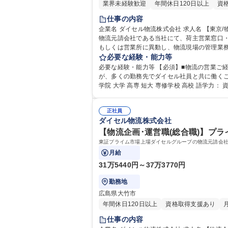
業界未経験歓迎
年間休日120日以上
資
仕事の内容
企業名 ダイセル物流株式会社 求人名 【東京/物流企画･営業(総合職)】プライム上場G/年休122日/管理職候補/住宅手当 仕事の内容 東証プライム市場上場ダイセルグループの
物流元請会社である当社にて、荷主営業窓口・物流
もしくは営業所に異動し、物流現場の管理業務を担当
企画･営業(総合職)】プライム上場G/年休122
必要な経験・能力等
必要な経験・能力等 【必須】■物流の営業ご経験(目安は５年以上) ■物流業界メーカーなどでの物流業務の経験 ■管理
が、多くの勤務先でダイセル社員と共に働くことにな
学院 大学 高専 短大 専修学校 高校 語学力： 
正社員
ダイセル物流株式会社
【物流企画･運営職(総合職)】プライ
東証プライム市場上場ダイセルグループの物流元請会
月給
31万5440円～37万3770円
勤務地
広島県大竹市
年間休日120日以上
資格取得支援あり
仕事の内容