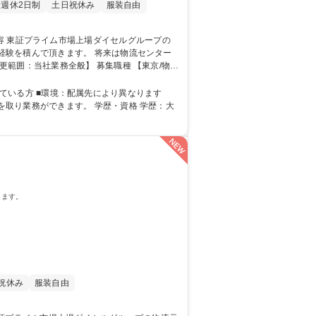
週休2日制
土日祝休み
服装自由
ます。 将来は物流センター
般】 募集職種 【東京/物流
す。 学歴・資格 学歴：大
きます。
祝休み
服装自由