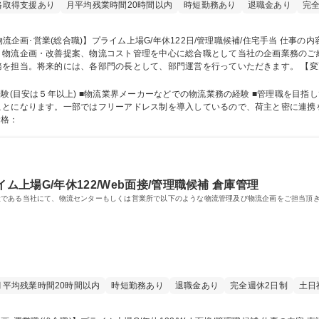
格取得支援あり
月平均残業時間20時間以内
時短勤務あり
退職金あり
完全
企画・改善提案、物流コスト管理を中心に総合職として当社の企画業務のご経験を積んで頂き
。将来的には、各部門の長として、部門運営を行っていただきます。 【変更範囲：当社業務全
日/管理職候補/住宅手当
職を目指している方 ■環境：配属先により異なります
ります。一部ではフリーアドレス制を導入しているので、荷主と密に連携を取り業務ができま
資格：
ム上場G/年休122/Web面接/管理職候補 倉庫管理
社である当社にて、物流センターもしくは営業所で以下のような物流管理及び物流企画をご担当頂
月平均残業時間20時間以内
時短勤務あり
退職金あり
完全週休2日制
土日