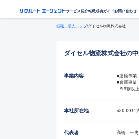
サービス紹介
転職成功ガイド
お問い合わせ
転職・求人トップ
/
ダイセル物流株式会社
ダイセル物流株式会社の中
事業内容
■運輸事業
■倉庫事業
  ※9割
本社所在地
530-0
代表者
高橋　一史