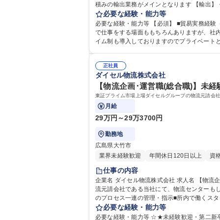
積みの輸出業務がメインとなります 【輸出】
・輸入書類管理 ・コンテナダメージ連絡対応・海上保険処理【その
必要な経験・能力等
K/転勤無/フレックス/年休122日
必要な経験・能力等 【必須】 ■貿易実務経験（輸
で仕事をする場面ももちろんありますが、社
イム制も導入しておりますのでプライベートと
す 学歴・資格 学歴：大学院 大学 高専 短大 
正社員
ダイセル物流株式会社
【物流企画･運営職(総合職)】未経験
東証プライム市場上場ダイセルグループの物流元請会
月給
29万円～29万3700円
勤務地
広島県大竹市
業界未経験歓迎
年間休日120日以上
資
仕事の内容
企業名 ダイセル物流株式会社 求人名 【物流企画･運営職(総合職)】未経験歓迎/年休122日/プライム上場Gr/WEB面接 仕事の内容 東証プライム市場上場ダイセルグループの物
流元請会社である当社にて、物流センターもしくは、営業所で以下
のプロセス一連の管理・指示■所内で働くスタ
会社との交渉 ※将来は物流センターや営業所の部門長として部門運
必要な経験・能力等
年休122日/プライム上場Gr/WEB面接
必要な経験・能力等 ☆★未経験歓迎・第二新卒歓迎