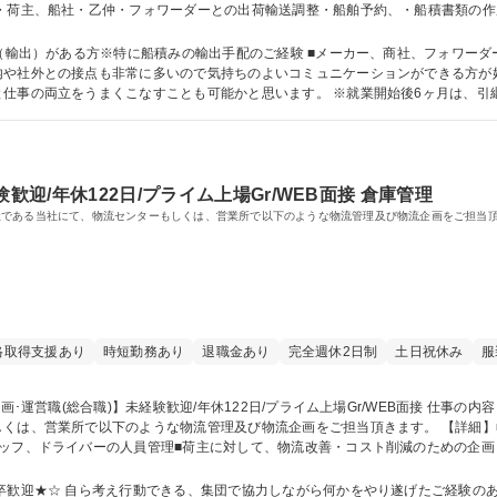
・荷主、船社・乙仲・フォワーダーとの出荷輸送調整・船舶予約、・船積書類の作
他】・請求・支払業務 【変更範囲：当社業務全般】 募集職種 【品川/貿易事務】経験者歓迎！/在宅勤務O
出）がある方※特に船積みの輸出手配のご経験 ■メーカー、商社、フォワーダーでの輸出入手
内や社外との接点も非常に多いので気持ちのよいコミュニケーションができる方が
仕事の両立をうまくこなすことも可能かと思います。 ※就業開始後6ヶ月は、引
専修学校 高校 語学力： 資格：
歓迎/年休122日/プライム上場Gr/WEB面接 倉庫管理
社である当社にて、物流センターもしくは、営業所で以下のような物流管理及び物流企画をご担当
格取得支援あり
時短勤務あり
退職金あり
完全週休2日制
土日祝休み
服
のような物流管理及び物流企画をご担当頂きます。 【詳細】■入荷、保管、梱包、出荷、配送にいたるまで
ッフ、ドライバーの人員管理■荷主に対して、物流改善・コスト削減のための企画
営を行っていただきます。 【変更範囲：当社業務全般 募集職種 【物流企画･運営職(総合職)】未経験歓迎/
★☆ 自ら考え行動できる、集団で協力しながら何かをやり遂げたご経験のある方を求めています