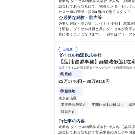
企業名 ダイセル物流株式会社 求人名 【物流企画･運営職(総合職)】プライム上場G/年休122/Web面接/管理職候補 仕事の内容 東証プライム市場上場ダイセルグループの物流元
請会社である当社にて、物流センターもしくは営業所で以下のような物
セス一連の管理・指示■所内で働くスタッフ、
の交渉 ※将来は物流センターや営業所の部門長として部門運営を行って
必要な経験・能力等
休122/Web面接/管理職候補
必要な経験・能力等 【いずれも必須】 就業経験3年以
う研修、ダイセル社員と共にダイセルが企画す
共に働くことになります。一部ではフリーア
ュアルを導入しています。 
正社員
ダイセル物流株式会社
【品川/貿易事務】経験者歓迎!/在宅
東証プライム市場上場ダイセルグループの物流元請会社
月給
25万1740円～30万9110円
勤務地
東京都港区
業界未経験歓迎
年間休日120日以上
資
服装自由
仕事の内容
企業名 ダイセル物流株式会社 求人名 【品川/貿易事務】経験者歓迎！/在宅勤務OK/転勤無/フレックス/年休122日 仕事の内容 東証プライム市場上場ダイセルグループの物流元
請会社である当社にて貿易事務のお仕事をお願いしたいと思ってます。 