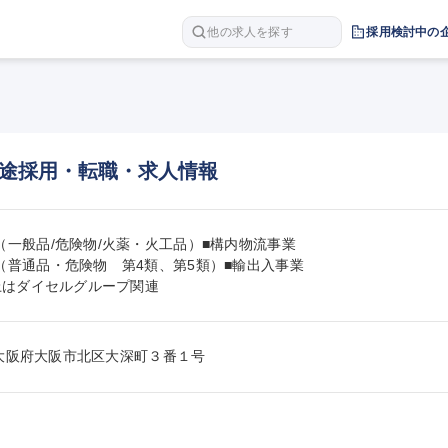
他の求人を探す
採用検討中の
途採用・転職・求人情報
（一般品/危険物/火薬・火工品）■構内物流事業　

（普通品・危険物　第4類、第5類）■輸出入事業

以上はダイセルグループ関連
011大阪府大阪市北区大深町３番１号