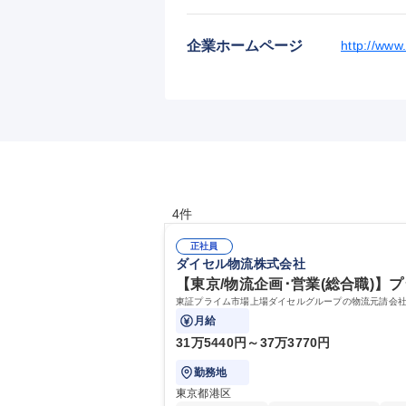
企業ホームページ
http://www.
4件
正社員
ダイセル物流株式会社
【東京/物流企画･営業(総合職)】プ
東証プライム市場上場ダイセルグループの物流元請会
月給
31万5440円～37万3770円
勤務地
東京都港区