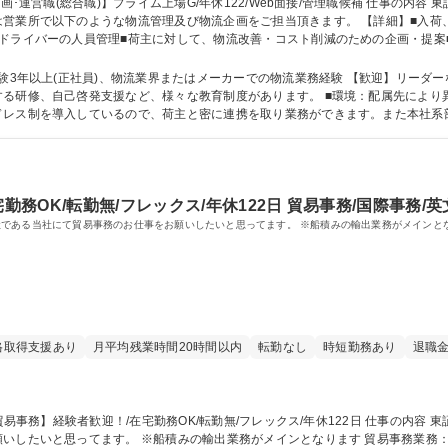
流管理及び物流企画をご担当頂きます。 【詳細】■入荷、保管、梱包、出荷、配送にいたるまでのプロ
ドライバーの人員管理■荷主に対して、物流改善・コスト削減のための企画・提案
いただきます 【変更範囲：当社業務全般】 募集職種 【物流企画･運営職(総合職)】プライム上場G/年
上(正社員)、物流業界またはメーカーでの物流業務経験 【歓迎】リーダーなどのご経験者 ■教育制
る研修、自己啓発支援など、様々な教育制度があります。 ■環境：配属先により
ドレス制を導入しているので、荷主と密に連携を取り業務ができます。また本社系
学歴・資格 学歴：大学院 大学 高専 短大 専修学校 高校 語学力： 資格：
勤務OK/転勤無/フレックス/年休122日 貿易事務/国際事務/
である当社にて貿易事務のお仕事をお願いしたいと思ってます。 ※船積みの輸出業務がメインと
格取得支援あり
月平均残業時間20時間以内
転勤なし
時短勤務あり
退職
※船積みの輸出業務がメインとなります 貿易事務業務：製品、原料の輸出入手配（SEA、AIR） ※船