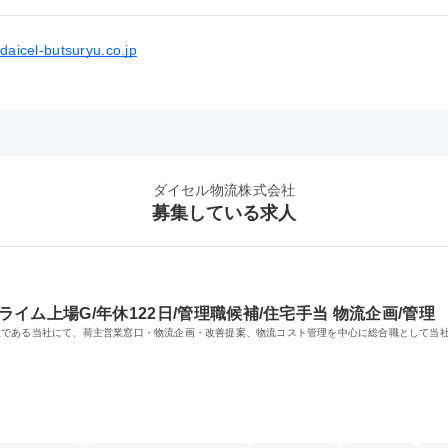
daicel-butsuryu.co.jp
ダイセル物流株式会社
募集している求人
ライム上場G/年休122日/管理職候補/住宅手当 物流企画/管理
社である当社にて、荷主営業窓口・物流企画・改善提案、物流コスト管理を中心に総合職として当