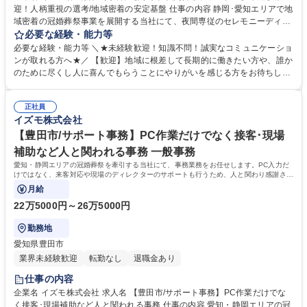
迎！人柄重視の選考/地域密着の安定基盤 仕事の内容 静岡･愛知エリアで地
域密着の冠婚葬祭事業を展開する当社にて、夜間専従のセレモニーディレ
クターをお任せします。ご家族と向き合い、ご遺族に安心を与えながらサ
必要な経験・能力等
ポートをする、意義深いお仕事です。 【仕事詳細】夜間のご逝去の連絡対
必要な経験・能力等 ＼★未経験歓迎！知識不問！誠実なコミュニケーショ
応からお迎え、通夜の準備や打ち合わせ、会場設営までを担当します。故
ンが取れる方へ★／ 【歓迎】地域に根差して長期的に働きたい方や、誰か
人様がどんな方だったかをお聞きし最適なプランを提案します。 【働き
のために尽くし人に喜んでもらうことにやりがいを感じる方をお待ちして
方】休憩270分を確保し無理なく働けます。 【やりがい】不安な夜に頼ら
おります。 【求める人物像】スキルや経験以上に、当社の理念や社風にフ
れ、感謝される稀有な仕事です。 【キャリアパス】グループ内に多様な事
ィットするかを重視するポテンシャル採用です。ご遺族の悲しみや不安に
業があり、人間関係を変えずに別の職種へチャレンジすることも可能で
正社員
寄り添い、真摯に向き合える誠実さを持った方を歓迎します。 【選考ポイ
イズモ株式会社
す。 募集職種 【岡崎市/夜間葬祭プランナー】未経験歓迎！人柄重視の選
ント】これまでの人生における様々な経験を糧に、相手の課題を解決し自
考/地域密着の安定基盤
ら実行に移せる行動力を評価します。面倒見の良い温かなメンバーが揃っ
【豊田市/サポート事務】PC作業だけでなく接客･現場
ており、未経験から安心して成長できる環境です。 学歴・資格 学歴：大
補助など人と関われる事務 一般事務
学院 大学 高専 短大 専修学校 高校 語学力： 資格：第一種運転免許普通自
愛知・静岡エリアの冠婚葬祭を牽引する当社にて、事務業務をお任せします。PC入力だ
動車
けではなく、来客対応や現場のディレクターのサポートも行うため、人と関わり感謝され
るやりがいのあるポジションです。
月給
22万5000円～26万5000円
勤務地
愛知県豊田市
業界未経験歓迎
転勤なし
退職金あり
仕事の内容
企業名 イズモ株式会社 求人名 【豊田市/サポート事務】PC作業だけでな
く接客･現場補助など人と関われる事務 仕事の内容 愛知・静岡エリアの冠