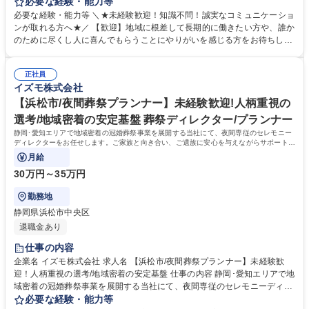
ます。ご遺族様と向き合うことで、故人様の歩んだ人生を反映したセレモ
必要な経験・能力等
ニーを企画・提案するお仕事です。 【仕事詳細】ご逝去の連絡対応からお
必要な経験・能力等 ＼★未経験歓迎！知識不問！誠実なコミュニケーショ
迎え、ご遺族との打ち合わせ、通夜・葬儀の準備・運営、法事などのアフ
ンが取れる方へ★／ 【歓迎】地域に根差して長期的に働きたい方や、誰か
ターフォローまで一貫して担当します。故人様がどんな方だったかをお聞
のために尽くし人に喜んでもらうことにやりがいを感じる方をお待ちして
きし、最適なプランを提案します。 【やりがい】決して安くない費用をい
おります。 【求める人物像】スキルや経験以上に、当社の理念や社風にフ
ただきながら、心から感謝される稀有な仕事です。 【キャリアパス】グル
ィットするかを重視するポテンシャル採用です。ご遺族の悲しみに寄り添
ープ内に多様な事業があり、人間関係を変えずに別の職種へチャレンジす
正社員
い、真摯に向き合える誠実さを持った方を歓迎します。 【選考ポイント】
イズモ株式会社
ることも可能です。 募集職種 【富士市/葬祭ディレクター】未経験歓迎！
これまでの人生における様々な経験を糧に、相手の課題を解決し、自ら実
面接重視のポテンシャル採用/安定企業
行に移せる行動力を評価します。面倒見の良い温かなメンバーが揃ってお
【浜松市/夜間葬祭プランナー】未経験歓迎!人柄重視の
り、未経験からでも安心して成長できる環境が整っています。 学歴・資格
選考/地域密着の安定基盤 葬祭ディレクター/プランナー
学歴：大学院 大学 高専 短大 専修学校 高校 語学力： 資格：第一種運転免
静岡･愛知エリアで地域密着の冠婚葬祭事業を展開する当社にて、夜間専従のセレモニー
許普通自動車
ディレクターをお任せします。ご家族と向き合い、ご遺族に安心を与えながらサポートを
する、意義深いお仕事です。
月給
30万円～35万円
勤務地
静岡県浜松市中央区
退職金あり
仕事の内容
企業名 イズモ株式会社 求人名 【浜松市/夜間葬祭プランナー】未経験歓
迎！人柄重視の選考/地域密着の安定基盤 仕事の内容 静岡･愛知エリアで地
域密着の冠婚葬祭事業を展開する当社にて、夜間専従のセレモニーディレ
クターをお任せします。ご家族と向き合い、ご遺族に安心を与えながらサ
必要な経験・能力等