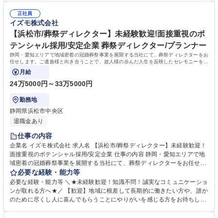
ただきながら、心から感謝される稀有な仕事です。 【キャリアパス】グル
ィットするかを重視するポテンシャル採用です。ご遺族の悲しみに寄り添
ープ内に多様な事業があり、人間関係を変えずに別の職種へチャレンジす
正社員
い、真摯に向き合える誠実さを持った方を歓迎します。 【選考ポイント】
イズモ株式会社
ることも可能です。 募集職種 【豊田市/葬祭ディレクター】未経験歓迎！
これまでの人生における様々な経験を糧に、相手の課題を解決し、自ら実
面接重視のポテンシャル採用/安定企業
行に移せる行動力を評価します。面倒見の良い温かなメンバーが揃ってお
【浜松市/葬祭ディレクター】未経験歓迎!面接重視のポ
り、未経験からでも安心して成長できる環境が整っています。 学歴・資格
テンシャル採用/安定企業 葬祭ディレクター/プランナー
学歴：大学院 大学 高専 短大 専修学校 高校 語学力： 資格：第一種運転免
静岡・愛知エリアで地域密着の冠婚葬祭事業を展開する当社にて、葬祭ディレクターをお
許普通自動車
任せします。ご遺族様と向き合うことで、故人様の歩んだ人生を反映したセレモニーを企
画・提案するお仕事です。
月給
24万5000円～33万5000円
勤務地
静岡県浜松市中央区
退職金あり
仕事の内容
企業名 イズモ株式会社 求人名 【浜松市/葬祭ディレクター】未経験歓迎！
面接重視のポテンシャル採用/安定企業 仕事の内容 静岡・愛知エリアで地
域密着の冠婚葬祭事業を展開する当社にて、葬祭ディレクターをお任せし
ます。ご遺族様と向き合うことで、故人様の歩んだ人生を反映したセレモ
必要な経験・能力等
ニーを企画・提案するお仕事です。 【仕事詳細】ご逝去の連絡対応からお
必要な経験・能力等 ＼★未経験歓迎！知識不問！誠実なコミュニケーショ
迎え、ご遺族との打ち合わせ、通夜・葬儀の準備・運営、法事などのアフ
ンが取れる方へ★／ 【歓迎】地域に根差して長期的に働きたい方や、誰か
ターフォローまで一貫して担当します。故人様がどんな方だったかをお聞
のために尽くし人に喜んでもらうことにやりがいを感じる方をお待ちして
きし、最適なプランを提案します。 【やりがい】決して安くない費用をい
おります。 【求める人物像】スキルや経験以上に、当社の理念や社風にフ
ただきながら、心から感謝される稀有な仕事です。 【キャリアパス】グル
ィットするかを重視するポテンシャル採用です。ご遺族の悲しみに寄り添