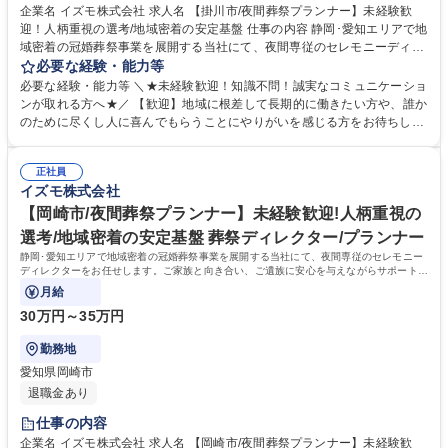
企業名 イズモ株式会社 求人名 【掛川市/夜間葬祭プランナー】未経験歓
迎！人柄重視の選考/地域密着の安定基盤 仕事の内容 静岡･愛知エリアで地
域密着の冠婚葬祭事業を展開する当社にて、夜間専従のセレモニーディレ
クターをお任せします。ご家族と向き合い、ご遺族に安心を与えながらサ
必要な経験・能力等
ポートをする、意義深いお仕事です。 【仕事詳細】夜間のご逝去の連絡対
必要な経験・能力等 ＼★未経験歓迎！知識不問！誠実なコミュニケーショ
応からお迎え、通夜の準備や打ち合わせ、会場設営までを担当します。故
ンが取れる方へ★／ 【歓迎】地域に根差して長期的に働きたい方や、誰か
人様がどんな方だったかをお聞きし最適なプランを提案します。 【働き
のために尽くし人に喜んでもらうことにやりがいを感じる方をお待ちして
方】休憩270分を確保し無理なく働けます。 【やりがい】不安な夜に頼ら
おります。 【求める人物像】スキルや経験以上に、当社の理念や社風にフ
れ、感謝される稀有な仕事です。 【キャリアパス】グループ内に多様な事
ィットするかを重視するポテンシャル採用です。ご遺族の悲しみや不安に
業があり、人間関係を変えずに別の職種へチャレンジすることも可能で
正社員
寄り添い、真摯に向き合える誠実さを持った方を歓迎します。 【選考ポイ
イズモ株式会社
す。 募集職種 【掛川市/夜間葬祭プランナー】未経験歓迎！人柄重視の選
ント】これまでの人生における様々な経験を糧に、相手の課題を解決し自
考/地域密着の安定基盤
ら実行に移せる行動力を評価します。面倒見の良い温かなメンバーが揃っ
【岡崎市/夜間葬祭プランナー】未経験歓迎!人柄重視の
ており、未経験から安心して成長できる環境です。 学歴・資格 学歴：大
選考/地域密着の安定基盤 葬祭ディレクター/プランナー
学院 大学 高専 短大 専修学校 高校 語学力： 資格：第一種運転免許普通自
静岡･愛知エリアで地域密着の冠婚葬祭事業を展開する当社にて、夜間専従のセレモニー
動車
ディレクターをお任せします。ご家族と向き合い、ご遺族に安心を与えながらサポートを
する、意義深いお仕事です。
月給
30万円～35万円
勤務地
愛知県岡崎市
退職金あり
仕事の内容
企業名 イズモ株式会社 求人名 【岡崎市/夜間葬祭プランナー】未経験歓