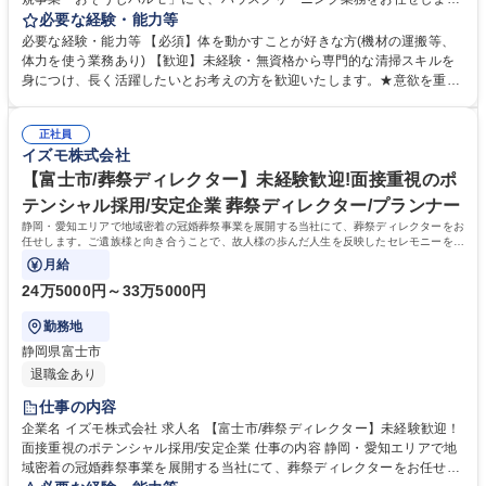
す。お客様のご自宅やオフィスを訪問し、プロの技術で清潔で快適な空間
必要な経験・能力等
へと導く、未経験から手に職がつくお仕事です。 【仕事詳細】お客様のご
必要な経験・能力等 【必須】体を動かすことが好きな方(機材の運搬等、
自宅やオフィスに伺い、エアコンや水回りなどの専門的な清掃を行いま
体力を使う業務あり) 【歓迎】未経験・無資格から専門的な清掃スキルを
す。 【やりがい】清掃前後の違いが明確で、成果が目に見えるのが大きな
身につけ、長く活躍したいとお考えの方を歓迎いたします。★意欲を重視
魅力！お客様から直接「ありがとう」と感謝される喜びがあります。 【入
しています★ 【求める人物像】これまでの経験や資格は一切不問のポテン
社後の流れ】面倒見の良い先輩が丁寧に指導するため、ゼロからプロの技
シャル採用です。自己流のやり方にこだわらず、新しい知識や技術を素直
術を習得可能です。 募集職種 【浜松市/ハウスクリーニング】完全未経
正社員
に吸収できる方を求めています。 【選考ポイント】重い機材の搬入出や力
イズモ株式会社
験・無資格歓迎◎プロの技術を学べる！
仕事もあるため、ある程度体力に自信を持って業務に取り組めるかを評価
します。お客様のプライベートな空間に入るため、明るく誠実な挨拶やコ
【富士市/葬祭ディレクター】未経験歓迎!面接重視のポ
ミュニケーションが取れるホスピタリティを持った方を歓迎します。 学
テンシャル採用/安定企業 葬祭ディレクター/プランナー
歴・資格 学歴：大学院 大学 高専 短大 専修学校 高校 語学力： 資格：第一
静岡・愛知エリアで地域密着の冠婚葬祭事業を展開する当社にて、葬祭ディレクターをお
種運転免許普通自動車
任せします。ご遺族様と向き合うことで、故人様の歩んだ人生を反映したセレモニーを企
画・提案するお仕事です。
月給
24万5000円～33万5000円
勤務地
静岡県富士市
退職金あり
仕事の内容
企業名 イズモ株式会社 求人名 【富士市/葬祭ディレクター】未経験歓迎！
面接重視のポテンシャル採用/安定企業 仕事の内容 静岡・愛知エリアで地
域密着の冠婚葬祭事業を展開する当社にて、葬祭ディレクターをお任せし