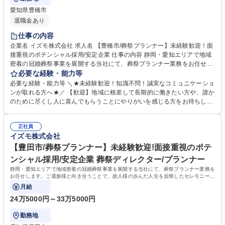
愛知県豊橋市
退職金あり
仕事の内容
企業名 イズモ株式会社 求人名 【豊橋市/葬祭プランナー】未経験歓迎！面
接重視のポテンシャル採用/安定企業 仕事の内容 静岡・愛知エリアで地域
密着の冠婚葬祭事業を展開する当社にて、葬祭プランナー業務をお任せし
ます。ご遺族様と向き合うことで、故人様の歩んだ人生を反映したセレモ
必要な経験・能力等
ニーを企画・提案するお仕事です。 【仕事詳細】ご逝去の連絡対応からお
必要な経験・能力等 ＼★未経験歓迎！知識不問！誠実なコミュニケーショ
迎え、ご遺族との打ち合わせ、通夜・葬儀の準備・運営、法事などのアフ
ンが取れる方へ★／ 【歓迎】地域に根差して長期的に働きたい方や、誰か
ターフォローまで一貫して担当します。故人様がどんな方だったかをお聞
のために尽くし人に喜んでもらうことにやりがいを感じる方をお待ちして
きし、最適なプランを提案します。 【やりがい】決して安くない費用をい
おります。 【求める人物像】スキルや経験以上に、当社の理念や社風にフ
ただきながら、心から感謝される稀有な仕事です。 【キャリアパス】グル
ィットするかを重視するポテンシャル採用です。ご遺族の悲しみに寄り添
ープ内に多様な事業があり、人間関係を変えずに別の職種へチャレンジす
正社員
い、真摯に向き合える誠実さを持った方を歓迎します。 【選考ポイント】
イズモ株式会社
ることも可能です。 募集職種 【豊橋市/葬祭プランナー】未経験歓迎！面
これまでの人生における様々な経験を糧に、相手の課題を解決し、自ら実
接重視のポテンシャル採用/安定企業
行に移せる行動力を評価します。面倒見の良い温かなメンバーが揃ってお
【豊田市/葬祭プランナー】未経験歓迎!面接重視のポテ
り、未経験からでも安心して成長できる環境が整っています。 学歴・資格
ンシャル採用/安定企業 葬祭ディレクター/プランナー
学歴：大学院 大学 高専 短大 専修学校 高校 語学力： 資格：第一種運転免
静岡・愛知エリアで地域密着の冠婚葬祭事業を展開する当社にて、葬祭プランナー業務を
許普通自動車
お任せします。ご遺族様と向き合うことで、故人様の歩んだ人生を反映したセレモニーを
企画・提案するお仕事です。
月給
24万5000円～33万5000円
勤務地