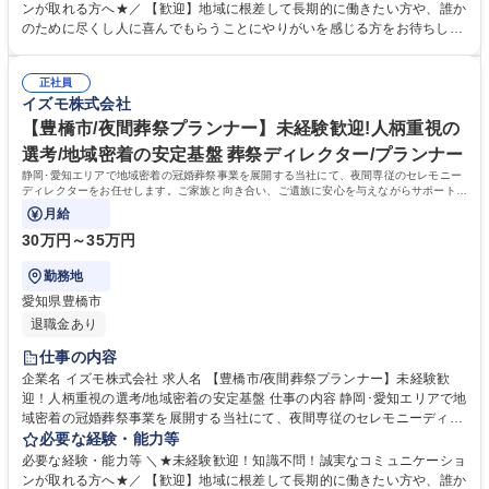
迎え、ご遺族との打ち合わせ、通夜・葬儀の準備・運営、法事などのアフ
ンが取れる方へ★／ 【歓迎】地域に根差して長期的に働きたい方や、誰か
ターフォローまで一貫して担当します。故人様がどんな方だったかをお聞
のために尽くし人に喜んでもらうことにやりがいを感じる方をお待ちして
きし、最適なプランを提案します。 【やりがい】決して安くない費用をい
おります。 【求める人物像】スキルや経験以上に、当社の理念や社風にフ
ただきながら、心から感謝される稀有な仕事です。 【キャリアパス】グル
ィットするかを重視するポテンシャル採用です。ご遺族の悲しみに寄り添
ープ内に多様な事業があり、人間関係を変えずに別の職種へチャレンジす
正社員
い、真摯に向き合える誠実さを持った方を歓迎します。 【選考ポイント】
イズモ株式会社
ることも可能です。 募集職種 【富士市/葬祭プランナー】未経験歓迎！面
これまでの人生における様々な経験を糧に、相手の課題を解決し、自ら実
接重視のポテンシャル採用/安定企業
行に移せる行動力を評価します。面倒見の良い温かなメンバーが揃ってお
【豊橋市/夜間葬祭プランナー】未経験歓迎!人柄重視の
り、未経験からでも安心して成長できる環境が整っています。 学歴・資格
選考/地域密着の安定基盤 葬祭ディレクター/プランナー
学歴：大学院 大学 高専 短大 専修学校 高校 語学力： 資格：第一種運転免
静岡･愛知エリアで地域密着の冠婚葬祭事業を展開する当社にて、夜間専従のセレモニー
許普通自動車
ディレクターをお任せします。ご家族と向き合い、ご遺族に安心を与えながらサポートを
する、意義深いお仕事です。
月給
30万円～35万円
勤務地
愛知県豊橋市
退職金あり
仕事の内容
企業名 イズモ株式会社 求人名 【豊橋市/夜間葬祭プランナー】未経験歓
迎！人柄重視の選考/地域密着の安定基盤 仕事の内容 静岡･愛知エリアで地
域密着の冠婚葬祭事業を展開する当社にて、夜間専従のセレモニーディレ
クターをお任せします。ご家族と向き合い、ご遺族に安心を与えながらサ
必要な経験・能力等
ポートをする、意義深いお仕事です。 【仕事詳細】夜間のご逝去の連絡対
必要な経験・能力等 ＼★未経験歓迎！知識不問！誠実なコミュニケーショ
応からお迎え、通夜の準備や打ち合わせ、会場設営までを担当します。故
ンが取れる方へ★／ 【歓迎】地域に根差して長期的に働きたい方や、誰か