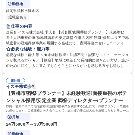
勤務地
静岡県浜松市浜名区
退職金あり
仕事の内容
企業名 イズモ株式会社 求人名 【浜名区/夜間葬祭プランナー】未経験歓
迎！人柄重視の選考/地域密着の安定基盤 仕事の内容 静岡･愛知エリアで地
域密着の冠婚葬祭事業を展開する当社にて、夜間専従のセレモニーディレ
クターをお任せします。ご家族と向き合い、ご遺族に安心を与えながらサ
必要な経験・能力等
ポートをする、意義深いお仕事です。 【仕事詳細】夜間のご逝去の連絡対
必要な経験・能力等 ＼★未経験歓迎！知識不問！誠実なコミュニケーショ
応からお迎え、通夜の準備や打ち合わせ、会場設営までを担当します。故
ンが取れる方へ★／ 【歓迎】地域に根差して長期的に働きたい方や、誰か
人様がどんな方だったかをお聞きし最適なプランを提案します。 【働き
のために尽くし人に喜んでもらうことにやりがいを感じる方をお待ちして
方】休憩270分を確保し無理なく働けます。 【やりがい】不安な夜に頼ら
おります。 【求める人物像】スキルや経験以上に、当社の理念や社風にフ
れ、感謝される稀有な仕事です。 【キャリアパス】グループ内に多様な事
ィットするかを重視するポテンシャル採用です。ご遺族の悲しみや不安に
業があり、人間関係を変えずに別の職種へチャレンジすることも可能で
正社員
寄り添い、真摯に向き合える誠実さを持った方を歓迎します。 【選考ポイ
イズモ株式会社
す。 募集職種 【浜名区/夜間葬祭プランナー】未経験歓迎！人柄重視の選
ント】これまでの人生における様々な経験を糧に、相手の課題を解決し自
考/地域密着の安定基盤
ら実行に移せる行動力を評価します。面倒見の良い温かなメンバーが揃っ
【豊橋市/葬祭プランナー】未経験歓迎!面接重視のポテ
ており、未経験から安心して成長できる環境です。 学歴・資格 学歴：大
ンシャル採用/安定企業 葬祭ディレクター/プランナー
学院 大学 高専 短大 専修学校 高校 語学力： 資格：第一種運転免許普通自
静岡・愛知エリアで地域密着の冠婚葬祭事業を展開する当社にて、葬祭プランナー業務を
動車
お任せします。ご遺族様と向き合うことで、故人様の歩んだ人生を反映したセレモニーを
企画・提案するお仕事です。
月給
24万5000円～33万5000円
勤務地