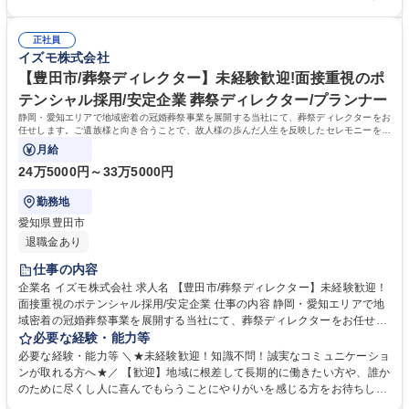
せします。 【やりがい】ずっとデスクに向かっているわけではなく、自身
作業者ではなく、周囲の状況を見て臨機応変にサポートできるホスピタリ
の気配りやコミュニケーションが直接誰かの役に立つ喜びを実感できま
ティを持った方を歓迎します。オフィスワーク未経験でも、接客スキルを
す。 【働き方】シフト制ならではの平日休みを活用しプライベートも充実
正社員
活かして活躍できる環境です。 【選考ポイント】これまでの経験の中で、
イズモ株式会社
可能です。 募集職種 【西尾市/サポート事務】PC作業だけでなく接客･現
誰かのために自ら考え行動したエピソードを評価します。協調性を大切に
場補助など人と関われる事務
し、面倒見の良い温かなメンバーと共に成長していける方を求めていま
【豊田市/葬祭ディレクター】未経験歓迎!面接重視のポ
す。 学歴・資格 学歴：大学院 大学 高専 短大 専修学校 高校 語学力： 資
テンシャル採用/安定企業 葬祭ディレクター/プランナー
格：第一種運転免許普通自動車
静岡・愛知エリアで地域密着の冠婚葬祭事業を展開する当社にて、葬祭ディレクターをお
任せします。ご遺族様と向き合うことで、故人様の歩んだ人生を反映したセレモニーを企
画・提案するお仕事です。
月給
24万5000円～33万5000円
勤務地
愛知県豊田市
退職金あり
仕事の内容
企業名 イズモ株式会社 求人名 【豊田市/葬祭ディレクター】未経験歓迎！
面接重視のポテンシャル採用/安定企業 仕事の内容 静岡・愛知エリアで地
域密着の冠婚葬祭事業を展開する当社にて、葬祭ディレクターをお任せし
ます。ご遺族様と向き合うことで、故人様の歩んだ人生を反映したセレモ
必要な経験・能力等
ニーを企画・提案するお仕事です。 【仕事詳細】ご逝去の連絡対応からお
必要な経験・能力等 ＼★未経験歓迎！知識不問！誠実なコミュニケーショ
迎え、ご遺族との打ち合わせ、通夜・葬儀の準備・運営、法事などのアフ
ンが取れる方へ★／ 【歓迎】地域に根差して長期的に働きたい方や、誰か
ターフォローまで一貫して担当します。故人様がどんな方だったかをお聞
のために尽くし人に喜んでもらうことにやりがいを感じる方をお待ちして
きし、最適なプランを提案します。 【やりがい】決して安くない費用をい
おります。 【求める人物像】スキルや経験以上に、当社の理念や社風にフ