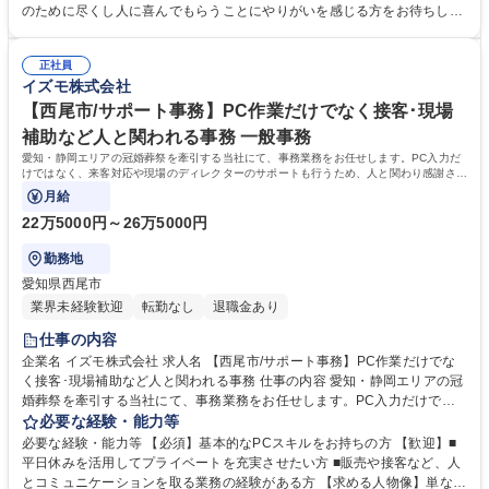
人様がどんな方だったかをお聞きし最適なプランを提案します。 【働き
のために尽くし人に喜んでもらうことにやりがいを感じる方をお待ちして
方】休憩270分を確保し無理なく働けます。 【やりがい】不安な夜に頼ら
おります。 【求める人物像】スキルや経験以上に、当社の理念や社風にフ
れ、感謝される稀有な仕事です。 【キャリアパス】グループ内に多様な事
ィットするかを重視するポテンシャル採用です。ご遺族の悲しみや不安に
業があり、人間関係を変えずに別の職種へチャレンジすることも可能で
正社員
寄り添い、真摯に向き合える誠実さを持った方を歓迎します。 【選考ポイ
イズモ株式会社
す。 募集職種 【豊橋市/夜間葬祭プランナー】未経験歓迎！人柄重視の選
ント】これまでの人生における様々な経験を糧に、相手の課題を解決し自
考/地域密着の安定基盤
ら実行に移せる行動力を評価します。面倒見の良い温かなメンバーが揃っ
【西尾市/サポート事務】PC作業だけでなく接客･現場
ており、未経験から安心して成長できる環境です。 学歴・資格 学歴：大
補助など人と関われる事務 一般事務
学院 大学 高専 短大 専修学校 高校 語学力： 資格：第一種運転免許普通自
愛知・静岡エリアの冠婚葬祭を牽引する当社にて、事務業務をお任せします。PC入力だ
動車
けではなく、来客対応や現場のディレクターのサポートも行うため、人と関わり感謝され
るやりがいのあるポジションです。
月給
22万5000円～26万5000円
勤務地
愛知県西尾市
業界未経験歓迎
転勤なし
退職金あり
仕事の内容
企業名 イズモ株式会社 求人名 【西尾市/サポート事務】PC作業だけでな
く接客･現場補助など人と関われる事務 仕事の内容 愛知・静岡エリアの冠
婚葬祭を牽引する当社にて、事務業務をお任せします。PC入力だけでは
なく、来客対応や現場のディレクターのサポートも行うため、人と関わり
必要な経験・能力等
感謝されるやりがいのあるポジションです。 【仕事詳細】PCでのデータ
必要な経験・能力等 【必須】基本的なPCスキルをお持ちの方 【歓迎】■
入力、経理手続き、スタッフの勤怠管理に加え、来館されたお客様の対応
平日休みを活用してプライベートを充実させたい方 ■販売や接客など、人
や、セレモニーディレクターの業務補助など、幅広いサポート業務をお任
とコミュニケーションを取る業務の経験がある方 【求める人物像】単なる