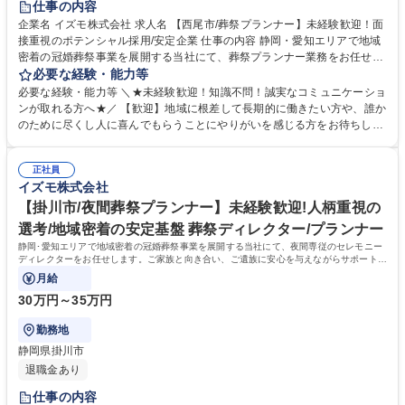
仕事の内容
企業名 イズモ株式会社 求人名 【西尾市/葬祭プランナー】未経験歓迎！面
接重視のポテンシャル採用/安定企業 仕事の内容 静岡・愛知エリアで地域
密着の冠婚葬祭事業を展開する当社にて、葬祭プランナー業務をお任せし
ます。ご遺族様と向き合うことで、故人様の歩んだ人生を反映したセレモ
必要な経験・能力等
ニーを企画・提案するお仕事です。 【仕事詳細】ご逝去の連絡対応からお
必要な経験・能力等 ＼★未経験歓迎！知識不問！誠実なコミュニケーショ
迎え、ご遺族との打ち合わせ、通夜・葬儀の準備・運営、法事などのアフ
ンが取れる方へ★／ 【歓迎】地域に根差して長期的に働きたい方や、誰か
ターフォローまで一貫して担当します。故人様がどんな方だったかをお聞
のために尽くし人に喜んでもらうことにやりがいを感じる方をお待ちして
きし、最適なプランを提案します。 【やりがい】決して安くない費用をい
おります。 【求める人物像】スキルや経験以上に、当社の理念や社風にフ
ただきながら、心から感謝される稀有な仕事です。 【キャリアパス】グル
ィットするかを重視するポテンシャル採用です。ご遺族の悲しみに寄り添
ープ内に多様な事業があり、人間関係を変えずに別の職種へチャレンジす
正社員
い、真摯に向き合える誠実さを持った方を歓迎します。 【選考ポイント】
イズモ株式会社
ることも可能です。 募集職種 【西尾市/葬祭プランナー】未経験歓迎！面
これまでの人生における様々な経験を糧に、相手の課題を解決し、自ら実
接重視のポテンシャル採用/安定企業
行に移せる行動力を評価します。面倒見の良い温かなメンバーが揃ってお
【掛川市/夜間葬祭プランナー】未経験歓迎!人柄重視の
り、未経験からでも安心して成長できる環境が整っています。 学歴・資格
選考/地域密着の安定基盤 葬祭ディレクター/プランナー
学歴：大学院 大学 高専 短大 専修学校 高校 語学力： 資格：第一種運転免
静岡･愛知エリアで地域密着の冠婚葬祭事業を展開する当社にて、夜間専従のセレモニー
許普通自動車
ディレクターをお任せします。ご家族と向き合い、ご遺族に安心を与えながらサポートを
する、意義深いお仕事です。
月給
30万円～35万円
勤務地
静岡県掛川市
退職金あり
仕事の内容