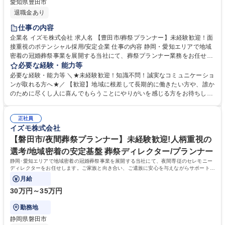
愛知県豊田市
退職金あり
仕事の内容
企業名 イズモ株式会社 求人名 【豊田市/葬祭プランナー】未経験歓迎！面
接重視のポテンシャル採用/安定企業 仕事の内容 静岡・愛知エリアで地域
密着の冠婚葬祭事業を展開する当社にて、葬祭プランナー業務をお任せし
ます。ご遺族様と向き合うことで、故人様の歩んだ人生を反映したセレモ
必要な経験・能力等
ニーを企画・提案するお仕事です。 【仕事詳細】ご逝去の連絡対応からお
必要な経験・能力等 ＼★未経験歓迎！知識不問！誠実なコミュニケーショ
迎え、ご遺族との打ち合わせ、通夜・葬儀の準備・運営、法事などのアフ
ンが取れる方へ★／ 【歓迎】地域に根差して長期的に働きたい方や、誰か
ターフォローまで一貫して担当します。故人様がどんな方だったかをお聞
のために尽くし人に喜んでもらうことにやりがいを感じる方をお待ちして
きし、最適なプランを提案します。 【やりがい】決して安くない費用をい
おります。 【求める人物像】スキルや経験以上に、当社の理念や社風にフ
ただきながら、心から感謝される稀有な仕事です。 【キャリアパス】グル
ィットするかを重視するポテンシャル採用です。ご遺族の悲しみに寄り添
ープ内に多様な事業があり、人間関係を変えずに別の職種へチャレンジす
正社員
い、真摯に向き合える誠実さを持った方を歓迎します。 【選考ポイント】
イズモ株式会社
ることも可能です。 募集職種 【豊田市/葬祭プランナー】未経験歓迎！面
これまでの人生における様々な経験を糧に、相手の課題を解決し、自ら実
接重視のポテンシャル採用/安定企業
行に移せる行動力を評価します。面倒見の良い温かなメンバーが揃ってお
【磐田市/夜間葬祭プランナー】未経験歓迎!人柄重視の
り、未経験からでも安心して成長できる環境が整っています。 学歴・資格
選考/地域密着の安定基盤 葬祭ディレクター/プランナー
学歴：大学院 大学 高専 短大 専修学校 高校 語学力： 資格：第一種運転免
静岡･愛知エリアで地域密着の冠婚葬祭事業を展開する当社にて、夜間専従のセレモニー
許普通自動車
ディレクターをお任せします。ご家族と向き合い、ご遺族に安心を与えながらサポートを
する、意義深いお仕事です。
月給
30万円～35万円
勤務地
静岡県磐田市