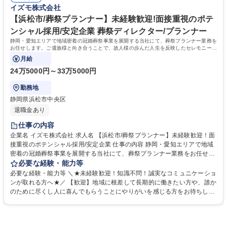
い、真摯に向き合える誠実さを持った方を歓迎します。 【選考ポイント】
イズモ株式会社
ることも可能です。 募集職種 【西尾市/葬祭ディレクター】未経験歓迎！
これまでの人生における様々な経験を糧に、相手の課題を解決し、自ら実
面接重視のポテンシャル採用/安定企業
行に移せる行動力を評価します。面倒見の良い温かなメンバーが揃ってお
【浜松市/葬祭プランナー】未経験歓迎!面接重視のポテ
り、未経験からでも安心して成長できる環境が整っています。 学歴・資格
ンシャル採用/安定企業 葬祭ディレクター/プランナー
学歴：大学院 大学 高専 短大 専修学校 高校 語学力： 資格：第一種運転免
静岡・愛知エリアで地域密着の冠婚葬祭事業を展開する当社にて、葬祭プランナー業務を
許普通自動車
お任せします。ご遺族様と向き合うことで、故人様の歩んだ人生を反映したセレモニーを
企画・提案するお仕事です。
月給
24万5000円～33万5000円
勤務地
静岡県浜松市中央区
退職金あり
仕事の内容
企業名 イズモ株式会社 求人名 【浜松市/葬祭プランナー】未経験歓迎！面
接重視のポテンシャル採用/安定企業 仕事の内容 静岡・愛知エリアで地域
密着の冠婚葬祭事業を展開する当社にて、葬祭プランナー業務をお任せし
ます。ご遺族様と向き合うことで、故人様の歩んだ人生を反映したセレモ
必要な経験・能力等
ニーを企画・提案するお仕事です。 【仕事詳細】ご逝去の連絡対応からお
必要な経験・能力等 ＼★未経験歓迎！知識不問！誠実なコミュニケーショ
迎え、ご遺族との打ち合わせ、通夜・葬儀の準備・運営、法事などのアフ
ンが取れる方へ★／ 【歓迎】地域に根差して長期的に働きたい方や、誰か
ターフォローまで一貫して担当します。故人様がどんな方だったかをお聞
のために尽くし人に喜んでもらうことにやりがいを感じる方をお待ちして
きし、最適なプランを提案します。 【やりがい】決して安くない費用をい
おります。 【求める人物像】スキルや経験以上に、当社の理念や社風にフ
ただきながら、心から感謝される稀有な仕事です。 【キャリアパス】グル
ィットするかを重視するポテンシャル採用です。ご遺族の悲しみに寄り添
ープ内に多様な事業があり、人間関係を変えずに別の職種へチャレンジす
い、真摯に向き合える誠実さを持った方を歓迎します。 【選考ポイント】
ることも可能です。 募集職種 【浜松市/葬祭プランナー】未経験歓迎！面