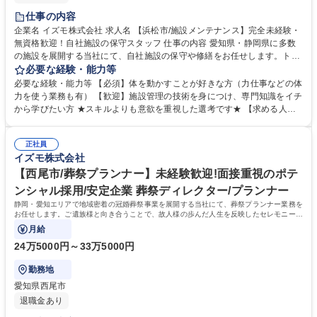
仕事の内容
企業名 イズモ株式会社 求人名 【浜松市/施設メンテナンス】完全未経験・
無資格歓迎！自社施設の保守スタッフ 仕事の内容 愛知県・静岡県に多数
の施設を展開する当社にて、自社施設の保守や修繕をお任せします。トラ
ブルへの急な駆けつけ対応から、定期メンテナンス、新店舗の設備確認ま
必要な経験・能力等
で、幅広い業務を通じて各施設を支えます。 【仕事詳細】「冷暖房の調子
必要な経験・能力等 【必須】体を動かすことが好きな方（力仕事などの体
が悪い」等のSOSを受けた際の急行・修繕対応や、既存施設の定期メンテ
力を使う業務も有） 【歓迎】施設管理の技術を身につけ、専門知識をイチ
ナンス、補修工事、さらには新店舗の設備確認まで自社内で完結できるよ
から学びたい方 ★スキルよりも意欲を重視した選考です★ 【求める人物
う幅広くお任せします。 【働き方】事務作業は事務スタッフがサポートす
像】過去の経験や特定の資格は一切不問のポテンシャル採用です。自己流
るため、現場での技術習得に専念できます。 【やりがい】「困ったらあな
のやり方にこだわらず、新しい知識を素直に吸収し、成長したい方を歓迎
たに」と頼りにされ、各施設の運営を裏から支える達成感と自身の成長を
正社員
します。 【選考ポイント】施設での力仕事や機材運搬もあるため、体力に
イズモ株式会社
実感できる環境です。 募集職種 【浜松市/施設メンテナンス】完全未経
自信を持って業務に取り組めるかを評価します。店舗スタッフが困ってい
験・無資格歓迎！自社施設の保守スタッフ
る際に「何とか力になりたい」と迅速かつ誠実に行動できるホスピタリテ
【西尾市/葬祭プランナー】未経験歓迎!面接重視のポテ
ィを持った方を求めています。 学歴・資格 学歴：大学院 大学 高専 短大
ンシャル採用/安定企業 葬祭ディレクター/プランナー
専修学校 高校 語学力： 資格：第一種運転免許普通自動車
静岡・愛知エリアで地域密着の冠婚葬祭事業を展開する当社にて、葬祭プランナー業務を
お任せします。ご遺族様と向き合うことで、故人様の歩んだ人生を反映したセレモニーを
企画・提案するお仕事です。
月給
24万5000円～33万5000円
勤務地
愛知県西尾市
退職金あり