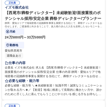
ープ内に多様な事業があり、人間関係を変えずに別の職種へチャレンジす
正社員
い、真摯に向き合える誠実さを持った方を歓迎します。 【選考ポイント】
イズモ株式会社
ることも可能です。 募集職種 【浜松市/葬祭ディレクター】未経験歓迎！
これまでの人生における様々な経験を糧に、相手の課題を解決し、自ら実
面接重視のポテンシャル採用/安定企業
行に移せる行動力を評価します。面倒見の良い温かなメンバーが揃ってお
【西尾市/葬祭ディレクター】未経験歓迎!面接重視のポ
り、未経験からでも安心して成長できる環境が整っています。 学歴・資格
テンシャル採用/安定企業 葬祭ディレクター/プランナー
学歴：大学院 大学 高専 短大 専修学校 高校 語学力： 資格：第一種運転免
静岡・愛知エリアで地域密着の冠婚葬祭事業を展開する当社にて、葬祭ディレクターをお
許普通自動車
任せします。ご遺族様と向き合うことで、故人様の歩んだ人生を反映したセレモニーを企
画・提案するお仕事です。
月給
24万5000円～33万5000円
勤務地
愛知県西尾市
退職金あり
仕事の内容
企業名 イズモ株式会社 求人名 【西尾市/葬祭ディレクター】未経験歓迎！
面接重視のポテンシャル採用/安定企業 仕事の内容 静岡・愛知エリアで地
域密着の冠婚葬祭事業を展開する当社にて、葬祭ディレクターをお任せし
ます。ご遺族様と向き合うことで、故人様の歩んだ人生を反映したセレモ
必要な経験・能力等
ニーを企画・提案するお仕事です。 【仕事詳細】ご逝去の連絡対応からお
必要な経験・能力等 ＼★未経験歓迎！知識不問！誠実なコミュニケーショ
迎え、ご遺族との打ち合わせ、通夜・葬儀の準備・運営、法事などのアフ
ンが取れる方へ★／ 【歓迎】地域に根差して長期的に働きたい方や、誰か
ターフォローまで一貫して担当します。故人様がどんな方だったかをお聞
のために尽くし人に喜んでもらうことにやりがいを感じる方をお待ちして
きし、最適なプランを提案します。 【やりがい】決して安くない費用をい
おります。 【求める人物像】スキルや経験以上に、当社の理念や社風にフ
ただきながら、心から感謝される稀有な仕事です。 【キャリアパス】グル
ィットするかを重視するポテンシャル採用です。ご遺族の悲しみに寄り添
ープ内に多様な事業があり、人間関係を変えずに別の職種へチャレンジす
正社員