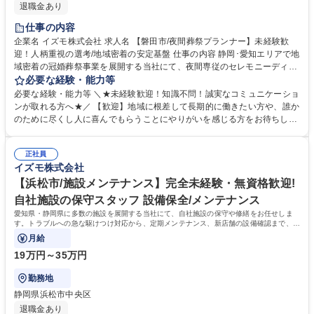
退職金あり
仕事の内容
企業名 イズモ株式会社 求人名 【磐田市/夜間葬祭プランナー】未経験歓
迎！人柄重視の選考/地域密着の安定基盤 仕事の内容 静岡･愛知エリアで地
域密着の冠婚葬祭事業を展開する当社にて、夜間専従のセレモニーディレ
クターをお任せします。ご家族と向き合い、ご遺族に安心を与えながらサ
必要な経験・能力等
ポートをする、意義深いお仕事です。 【仕事詳細】夜間のご逝去の連絡対
必要な経験・能力等 ＼★未経験歓迎！知識不問！誠実なコミュニケーショ
応からお迎え、通夜の準備や打ち合わせ、会場設営までを担当します。故
ンが取れる方へ★／ 【歓迎】地域に根差して長期的に働きたい方や、誰か
人様がどんな方だったかをお聞きし最適なプランを提案します。 【働き
のために尽くし人に喜んでもらうことにやりがいを感じる方をお待ちして
方】休憩270分を確保し無理なく働けます。 【やりがい】不安な夜に頼ら
おります。 【求める人物像】スキルや経験以上に、当社の理念や社風にフ
れ、感謝される稀有な仕事です。 【キャリアパス】グループ内に多様な事
ィットするかを重視するポテンシャル採用です。ご遺族の悲しみや不安に
業があり、人間関係を変えずに別の職種へチャレンジすることも可能で
正社員
寄り添い、真摯に向き合える誠実さを持った方を歓迎します。 【選考ポイ
イズモ株式会社
す。 募集職種 【磐田市/夜間葬祭プランナー】未経験歓迎！人柄重視の選
ント】これまでの人生における様々な経験を糧に、相手の課題を解決し自
考/地域密着の安定基盤
ら実行に移せる行動力を評価します。面倒見の良い温かなメンバーが揃っ
【浜松市/施設メンテナンス】完全未経験・無資格歓迎!
ており、未経験から安心して成長できる環境です。 学歴・資格 学歴：大
自社施設の保守スタッフ 設備保全/メンテナンス
学院 大学 高専 短大 専修学校 高校 語学力： 資格：第一種運転免許普通自
愛知県・静岡県に多数の施設を展開する当社にて、自社施設の保守や修繕をお任せしま
動車
す。トラブルへの急な駆けつけ対応から、定期メンテナンス、新店舗の設備確認まで、幅
広い業務を通じて各施設を支えます。
月給
19万円～35万円
勤務地
静岡県浜松市中央区
退職金あり