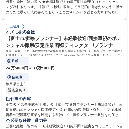
ポートをする、意義深いお仕事です。 【仕事詳細】夜間のご逝去の連絡対
必要な経験・能力等 ＼★未経験歓迎！知識不問！誠実なコミュニケーショ
応からお迎え、通夜の準備や打ち合わせ、会場設営までを担当します。故
ンが取れる方へ★／ 【歓迎】地域に根差して長期的に働きたい方や、誰か
人様がどんな方だったかをお聞きし最適なプランを提案します。 【働き
のために尽くし人に喜んでもらうことにやりがいを感じる方をお待ちして
方】休憩270分を確保し無理なく働けます。 【やりがい】不安な夜に頼ら
おります。 【求める人物像】スキルや経験以上に、当社の理念や社風にフ
れ、感謝される稀有な仕事です。 【キャリアパス】グループ内に多様な事
ィットするかを重視するポテンシャル採用です。ご遺族の悲しみや不安に
業があり、人間関係を変えずに別の職種へチャレンジすることも可能で
正社員
寄り添い、真摯に向き合える誠実さを持った方を歓迎します。 【選考ポイ
イズモ株式会社
す。 募集職種 【浜松市/夜間葬祭プランナー】未経験歓迎！人柄重視の選
ント】これまでの人生における様々な経験を糧に、相手の課題を解決し自
考/地域密着の安定基盤
ら実行に移せる行動力を評価します。面倒見の良い温かなメンバーが揃っ
【富士市/葬祭プランナー】未経験歓迎!面接重視のポテ
ており、未経験から安心して成長できる環境です。 学歴・資格 学歴：大
ンシャル採用/安定企業 葬祭ディレクター/プランナー
学院 大学 高専 短大 専修学校 高校 語学力： 資格：第一種運転免許普通自
静岡・愛知エリアで地域密着の冠婚葬祭事業を展開する当社にて、葬祭プランナー業務を
動車
お任せします。ご遺族様と向き合うことで、故人様の歩んだ人生を反映したセレモニーを
企画・提案するお仕事です。
月給
24万5000円～33万5000円
勤務地
静岡県富士市
退職金あり
仕事の内容
企業名 イズモ株式会社 求人名 【富士市/葬祭プランナー】未経験歓迎！面
接重視のポテンシャル採用/安定企業 仕事の内容 静岡・愛知エリアで地域
密着の冠婚葬祭事業を展開する当社にて、葬祭プランナー業務をお任せし
ます。ご遺族様と向き合うことで、故人様の歩んだ人生を反映したセレモ
必要な経験・能力等
ニーを企画・提案するお仕事です。 【仕事詳細】ご逝去の連絡対応からお
必要な経験・能力等 ＼★未経験歓迎！知識不問！誠実なコミュニケーショ