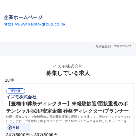
企業ホームページ
https://www.palmo-group.co.jp/
最終更新日：2026/08/07
イズモ株式会社
募集している求人
20件
正社員
イズモ株式会社
【豊橋市/葬祭ディレクター】未経験歓迎!面接重視のポ
テンシャル採用/安定企業 葬祭ディレクター/プランナー
静岡・愛知エリアで地域密着の冠婚葬祭事業を展開する当社にて、葬祭ディレクターをお
任せします。ご遺族様と向き合うことで、故人様の歩んだ人生を反映したセレモニーを企
画・提案するお仕事です。
月給
24万5000円～33万5000円