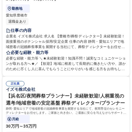
勤務地
愛知県豊橋市
退職金あり
仕事の内容
企業名 イズモ株式会社 求人名 【豊橋市/葬祭ディレクター】未経験歓迎！
面接重視のポテンシャル採用/安定企業 仕事の内容 静岡・愛知エリアで地
域密着の冠婚葬祭事業を展開する当社にて、葬祭ディレクターをお任せし
ます。ご遺族様と向き合うことで、故人様の歩んだ人生を反映したセレモ
必要な経験・能力等
ニーを企画・提案するお仕事です。 【仕事詳細】ご逝去の連絡対応からお
必要な経験・能力等 ＼★未経験歓迎！知識不問！誠実なコミュニケーショ
迎え、ご遺族との打ち合わせ、通夜・葬儀の準備・運営、法事などのアフ
ンが取れる方へ★／ 【歓迎】地域に根差して長期的に働きたい方や、誰か
ターフォローまで一貫して担当します。故人様がどんな方だったかをお聞
のために尽くし人に喜んでもらうことにやりがいを感じる方をお待ちして
きし、最適なプランを提案します。 【やりがい】決して安くない費用をい
おります。 【求める人物像】スキルや経験以上に、当社の理念や社風にフ
ただきながら、心から感謝される稀有な仕事です。 【キャリアパス】グル
ィットするかを重視するポテンシャル採用です。ご遺族の悲しみに寄り添
ープ内に多様な事業があり、人間関係を変えずに別の職種へチャレンジす
正社員
い、真摯に向き合える誠実さを持った方を歓迎します。 【選考ポイント】
イズモ株式会社
ることも可能です。 募集職種 【豊橋市/葬祭ディレクター】未経験歓迎！
これまでの人生における様々な経験を糧に、相手の課題を解決し、自ら実
面接重視のポテンシャル採用/安定企業
行に移せる行動力を評価します。面倒見の良い温かなメンバーが揃ってお
【浜名区/夜間葬祭プランナー】未経験歓迎!人柄重視の
り、未経験からでも安心して成長できる環境が整っています。 学歴・資格
選考/地域密着の安定基盤 葬祭ディレクター/プランナー
学歴：大学院 大学 高専 短大 専修学校 高校 語学力： 資格：第一種運転免
静岡･愛知エリアで地域密着の冠婚葬祭事業を展開する当社にて、夜間専従のセレモニー
許普通自動車
ディレクターをお任せします。ご家族と向き合い、ご遺族に安心を与えながらサポートを
する、意義深いお仕事です。
月給
30万円～35万円