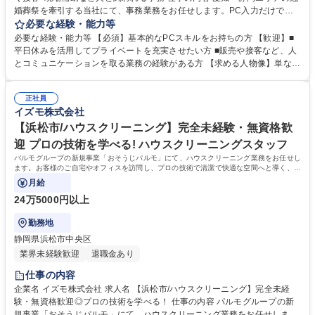
婚葬祭を牽引する当社にて、事務業務をお任せします。PC入力だけでは
なく、来客対応や現場のディレクターのサポートも行うため、人と関わり
必要な経験・能力等
感謝されるやりがいのあるポジションです。 【仕事詳細】PCでのデータ
必要な経験・能力等 【必須】基本的なPCスキルをお持ちの方 【歓迎】■
入力、経理手続き、スタッフの勤怠管理に加え、来館されたお客様の対応
平日休みを活用してプライベートを充実させたい方 ■販売や接客など、人
や、セレモニーディレクターの業務補助など、幅広いサポート業務をお任
とコミュニケーションを取る業務の経験がある方 【求める人物像】単なる
せします。 【やりがい】ずっとデスクに向かっているわけではなく、自身
作業者ではなく、周囲の状況を見て臨機応変にサポートできるホスピタリ
の気配りやコミュニケーションが直接誰かの役に立つ喜びを実感できま
ティを持った方を歓迎します。オフィスワーク未経験でも、接客スキルを
す。 【働き方】シフト制ならではの平日休みを活用しプライベートも充実
正社員
活かして活躍できる環境です。 【選考ポイント】これまでの経験の中で、
イズモ株式会社
可能です。 募集職種 【豊田市/サポート事務】PC作業だけでなく接客･現
誰かのために自ら考え行動したエピソードを評価します。協調性を大切に
場補助など人と関われる事務
し、面倒見の良い温かなメンバーと共に成長していける方を求めていま
【浜松市/ハウスクリーニング】完全未経験・無資格歓
す。 学歴・資格 学歴：大学院 大学 高専 短大 専修学校 高校 語学力： 資
迎 プロの技術を学べる! ハウスクリーニングスタッフ
格：第一種運転免許普通自動車
パルモグループの新規事業「おそうじパルモ」にて、ハウスクリーニング業務をお任せし
ます。お客様のご自宅やオフィスを訪問し、プロの技術で清潔で快適な空間へと導く、未
経験から手に職がつくお仕事です。
月給
24万5000円以上
勤務地
静岡県浜松市中央区
業界未経験歓迎
退職金あり
仕事の内容
企業名 イズモ株式会社 求人名 【浜松市/ハウスクリーニング】完全未経
験・無資格歓迎◎プロの技術を学べる！ 仕事の内容 パルモグループの新
規事業「おそうじパルモ」にて、ハウスクリーニング業務をお任せしま