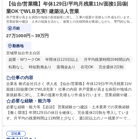
した。海外インフラ整備や災害対策など、現在は積極的に海外人材の育成
【仙台/営業職】年休129日/平均月残業11h/面接1回/副
も行っております。 学歴・資格 学歴：大学院 大学 高専 短大 専修学校 高
業OKでWLB充実! 建築法人営業
校 語学力： 資格：技術士(建設部門、上下水道部門)
井戸需要が高まる病院や地域の新規顧客に対し、工事の提案や見積もり作成を行います。
営業経験や建設・土木の知識を活かし、顧客との信頼関係を構築しながら、専門的な知識
を深めていくことができます。
月給
27万1000円～39万円
勤務地
宮城県仙台市太白区
副業・WワークOK
年間休日120日以上
月平均残業時間20時間以内
転勤なし
時短勤務あり
退職金あり
在宅OK
完全週休2日制
土日祝休み
仕事の内容
企業名 株式会社日さく 求人名 【仙台/営業職】年休129日/平均月残業11h/
面接1回/副業OKでWLB充実！ 仕事の内容 井戸需要が高まる病院や地域の
新規顧客に対し、工事の提案や見積もり作成を行います。営業経験や建
設・土木の知識を活かし、顧客との信頼関係を構築しながら、専門的な知
必要な経験・能力等
識を深めていくことができます。 入社後1年間は、先輩社員に同行しなが
必要な経験・能力等 【必須】 営業経験かつ建設・土木業界での実務経験
ら顧客との信頼関係を築いていきます。井戸工事に関するニーズを把握
【働く環境】年間129日の休日を確保し、完全週休2日制を導入していま
し、必要な情報を収集して提案を行うための基礎を学びます。また、顧客
す。月平均の残業時間は11時間と少なく、週1回以上のノー残業デーで定
の要望に基づいて見積もりを作成し、実務を通じてスキルを磨くことがで
時帰宅を促進。出産・育児支援制度や資格取得支援制度も充実しており、
きます。1年を経過後は、独り立ちを目指し、疎遠になっている顧客や新
社員が安心して働ける環境を整えています。 学歴・資格 学歴：大学院 大
たなニーズを持つ業界への提案活動を行うことが期待されます。（変更の
正社員
学 高専 短大 専修学校 高校 語学力： 資格：第一種運転免許普通自動車