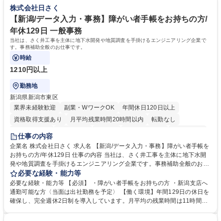
り、働き方改革が加速。自社の利益よりも社員の働き方を優先し、負担が
株式会社日さく
るやりがいがあります。依頼人の反応が直に伝わるため感謝が目に見える
かからないよう人員の増加を行っております。現場出身の社長だからこ
のも魅力です！ 募集職種 【静岡/地質調査】★働き方重視のあなたへ！★
そ、働き方には特に注力しております。 ■時代のニーズに対応し実績とノ
【新潟/データ入力・事務】障がい者手帳をお持ちの方/
[年休129日＆転勤無]
ウハウを築きました。海外インフラ整備や災害対策など、現在は積極的に
年休129日 一般事務
海外人材の育成も行っております。 学歴・資格 学歴：大学院 大学 高専 短
当社は、さく井工事を主体に地下水開発や地質調査を手掛けるエンジニアリング企業で
大 専修学校 高校 語学力： 資格：
す。事務補助全般のお仕事です。
時給
1210円以上
勤務地
新潟県新潟市東区
業界未経験歓迎
副業・WワークOK
年間休日120日以上
資格取得支援あり
月平均残業時間20時間以内
転勤なし
時短勤務あり
退職金あり
在宅OK
完全週休2日制
土日祝休み
仕事の内容
企業名 株式会社日さく 求人名 【新潟/データ入力・事務】障がい者手帳を
お持ちの方/年休129日 仕事の内容 当社は、さく井工事を主体に地下水開
発や地質調査を手掛けるエンジニアリング企業です。事務補助全般のお仕
事です。 【具体的には】 ・紙になっている資料をスキャンし、ＰＤＦデ
必要な経験・能力等
ータに出力。 ・データ入力業務 ・ファイルの整理業務等。その他、本人
必要な経験・能力等 【必須】 ・障がい者手帳をお持ちの方 ・新潟支店へ
の適性に応じてお仕事をお任せいたします。 （※変更の範囲：会社の定め
通勤可能な方〈当面は出社勤務を予定〉 【働く環境】年間129日の休日を
る業務） 募集職種 【新潟/データ入力・事務】障がい者手帳をお持ちの方/
確保し、完全週休2日制を導入しています。月平均の残業時間は11時間と
年休129日
少なく、週1回以上のノー残業デーで定時帰宅を促進。出産・育児支援制
度や資格取得支援制度も充実しており、社員が安心して働ける環境を整え