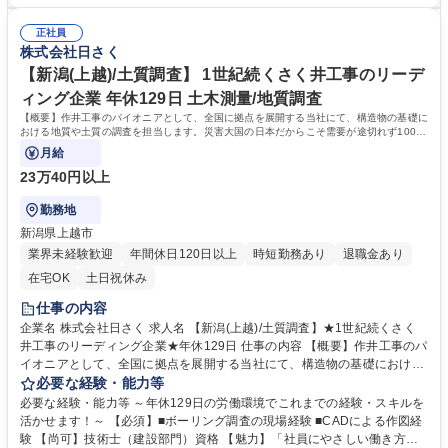
力】「社員にやさしい働き方」と「100年の実績とノウハウ」が魅力 ■現
すが、研修での適性や希望に応じて部署を決定します。 ★将来的には、支
社長にかわり、働き方改革が加速。自社の利益よりも社員の働き方を優先
社の責任者としてマネジメント業務にもチャレンジいただきたいです！ 募
正社員
し、負担がかからないよう人員の増加を行っております。現場出身の社長
株式会社日さく
集職種 ★未経験歓迎★【福岡/技術総合職】[年間休日128日＆基本定時帰
だからこそ、働き方には特に注力しております。 ■時代のニーズに対応し
り]/転勤無◎
実績とノウハウを築きました。海外インフラ整備や災害対策など、現在は
【新潟(上越)/土質調査】 1世紀続くさく井工事のリーデ
積極的に海外人材の育成も行っております。 学歴・資格 学歴：大学院 大
ィング企業 年休129日 土木測量/地質調査
学 高専 短大 専修学校 高校 語学力： 資格：第一種運転免許普通自動車
【概要】作井工事のパイオニアとして、全国に拠点を展開する当社にて、構造物の基礎に
おける地質や土質の調査を担当します。災害大国の日本だからこそ需要が途切れず100年
以上の歴史を築いています。
月給
23万40円以上
勤務地
新潟県上越市
業界未経験歓迎
年間休日120日以上
時短勤務あり
退職金あり
在宅OK
土日祝休み
仕事の内容
企業名 株式会社日さく 求人名 【新潟(上越)/土質調査】★1世紀続くさく
井工事のリーディング企業★年休129日 仕事の内容 【概要】作井工事のパ
イオニアとして、全国に拠点を展開する当社にて、構造物の基礎における
地質や土質の調査を担当します。災害大国の日本だからこそ需要が途切れ
必要な経験・能力等
ず100年以上の歴史を築いています。 【詳細】構造物基礎に関わる調査と
必要な経験・能力等 ～年休129日の労働環境でこれまでの経験・スキルを
解析を行います。土質・地質の調査、原位置試験の現場監督、調査の報告
活かせます！～ 【必須】■ボーリング調査の現場経験 ■CADによる作図経
書の作成を担います。 ★将来的には、部門の責任者としてマネジメント業
験 【尚可】技術士（建設部門）資格 【魅力】「社員にやさしい働き方」