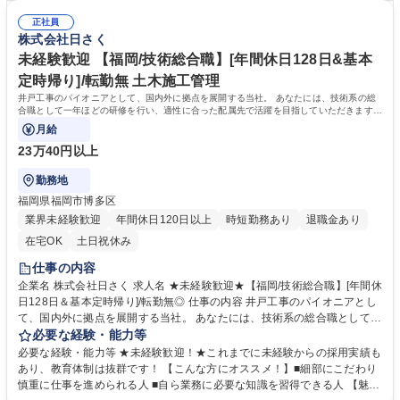
り、スケールの大きさも魅力。 大規模案件の場合、年単位の工事になりま
がかからないよう人員の増加を行っております。現場出身の社長だからこ
す。 ★将来的には、施工管理部門の責任者として業務をお任せします。
正社員
そ、働き方には特に注力しております。 ■時代のニーズに対応し実績とノ
株式会社日さく
募集職種 【新潟/施工管理】★年休129日＆転勤無★平均残業10h以内★施
ウハウを築きました。海外インフラ整備や災害対策など、現在は積極的に
工管理経験者募集
海外人材の育成も行っております。 学歴・資格 学歴：大学院 大学 高専 短
未経験歓迎 【福岡/技術総合職】[年間休日128日&基本
大 専修学校 高校 語学力： 資格：
定時帰り]/転勤無 土木施工管理
井戸工事のパイオニアとして、国内外に拠点を展開する当社。 あなたには、技術系の総
合職として一年ほどの研修を行い、適性に合った配属先で活躍を目指していただきます！
先輩が丁寧に指導するので安心♪
月給
23万40円以上
勤務地
福岡県福岡市博多区
業界未経験歓迎
年間休日120日以上
時短勤務あり
退職金あり
在宅OK
土日祝休み
仕事の内容
企業名 株式会社日さく 求人名 ★未経験歓迎★【福岡/技術総合職】[年間休
日128日＆基本定時帰り]/転勤無◎ 仕事の内容 井戸工事のパイオニアとし
て、国内外に拠点を展開する当社。 あなたには、技術系の総合職として一
年ほどの研修を行い、適性に合った配属先で活躍を目指していただきま
必要な経験・能力等
す！先輩が丁寧に指導するので安心♪ 【研修に関して】研修初期段階で
必要な経験・能力等 ★未経験歓迎！★これまでに未経験からの採用実績も
は、施工管理の見習いとして経験していただきます！ 現場のサポートから
あり、教育体制は抜群です！ 【こんな方にオススメ！】■細部にこだわり
始めることで、知識や業務の流れもいち早くつかめます！ 【配属部署】現
慎重に仕事を進められる人 ■自ら業務に必要な知識を習得できる人 【魅
状では「さく井チーム」または「地質調査チーム」の配属を考えておりま