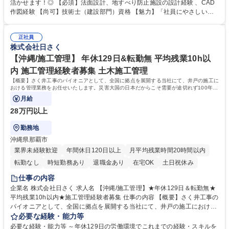
保護工事、アンカー工事を行う際のCADを使用した設計を担当します。
活かせます！◎ 【必須】法面設計、地すべり防止施設の設計経験 、CAD
【やりがい】地震や台風などの災害が多いわが国で需要の絶えない、防災
作図経験 【尚可】技術士（建設部門）資格 【魅力】「社員にやさしい働
工事の設計を担います。人々の安心と安全を守る責任感とやりがいのある
き方」と「100年の実績とノウハウ」が魅力 ■現社長にかわり、働き方改
ポジションです。 ★将来的には、施工管理部門の責任者として業務をお任
革が加速。自社の利益よりも社員の働き方を優先し、負担がかからないよ
せします。 募集職種 【新潟(上越)/土木施工管理】年休129日＆転勤無/
正社員
う人員の増加を行っております。現場出身の社長だからこそ、働き方には
株式会社日さく
人々の安心を支える
特に注力しております。 ■時代のニーズに対応し実績とノウハウを築きま
した。海外インフラ整備や災害対策など、現在は積極的に海外人材の育成
【沖縄/施工管理】 年休129日&転勤無 平均残業10h以
も行っております。 学歴・資格 学歴：大学院 大学 高専 短大 専修学校 高
内 施工管理経験者募集 土木施工管理
校 語学力： 資格：技術士(建設部門、上下水道部門)
【概要】さく井工事のパイオニアとして、全国に拠点を展開する当社にて、井戸の施工に
おける管理業務をお任せいたします。災害大国の日本だからこそ需要が途切れず100年以
上の歴史を築いています。
月給
28万円以上
勤務地
沖縄県那覇市
業界未経験歓迎
年間休日120日以上
月平均残業時間20時間以内
転勤なし
時短勤務あり
退職金あり
在宅OK
土日祝休み
仕事の内容
企業名 株式会社日さく 求人名 【沖縄/施工管理】★年休129日＆転勤無★
平均残業10h以内★施工管理経験者募集 仕事の内容 【概要】さく井工事の
パイオニアとして、全国に拠点を展開する当社にて、井戸の施工における
管理業務をお任せいたします。災害大国の日本だからこそ需要が途切れず
必要な経験・能力等
100年以上の歴史を築いています。 【詳細】施工における工程・品質・安
必要な経験・能力等 ～年休129日の労働環境でこれまでの経験・スキルを