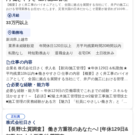
校 語学力： 資格：技術士(建設部門、上下水道部門)
【概要】さく井工事のパイオニアとして、全国に拠点を展開する当社にて、井戸の施工に
おける管理業務をお任せいたします。災害大国の日本だからこそ需要が途切れず100年以
上の歴史を築いています。
月給
33万円以上
勤務地
新潟県上越市
業界未経験歓迎
年間休日120日以上
月平均残業時間20時間以内
転勤なし
時短勤務あり
退職金あり
在宅OK
土日祝休み
仕事の内容
企業名 株式会社日さく 求人名 【新潟/施工管理】★年休129日＆転勤無★
平均残業10h以内★働きやすさ◎ 仕事の内容 【概要】さく井工事のパイオ
ニアとして、全国に拠点を展開する当社にて、井戸の施工における管理業
務をお任せいたします。災害大国の日本だからこそ需要が途切れず100年
必要な経験・能力等
以上の歴史を築いています。 【詳細】施工における工程・品質・安全の管
必要な経験・能力等 ～年休129日の労働環境でこれまでの経験・スキルを
理・発注者との打合せ等、井戸の掘削工事・井戸に付随する設備工事の施
活かせます！～ 【必須】■2級土木施工管理技士or2級管工事施工管理技士
工管理業務をお任せします。 【案件例】地震観測井戸/上水道用井戸/非常
■施工管理の実務経験がある方 【魅力】「社員にやさしい働き方」と「10
災害用井戸/温泉井戸を施工。数百万単位から数億単位の案件となり、スケ
0年の実績とノウハウ」が魅力 ■現社長にかわり、働き方改革が加速。自
ールの大きさも魅力。 大規模案件の場合、年単位の工事になります。 ★
社の利益よりも社員の働き方を優先し、負担がかからないよう人員の増加
将来的には、施工管理部門の責任者として業務をお任せします。 募集職種
正社員
を行っております。現場出身の社長だからこそ、働き方には特に注力して
株式会社日さく
【新潟/施工管理】★年休129日＆転勤無★平均残業10h以内★働きやすさ
おります。 ■時代のニーズに対応し実績とノウハウを築きました。海外イ
◎
ンフラ整備や災害対策など、現在は積極的に海外人材の育成も行っており
【長野/土質調査】 働き方重視のあなたへ! [年休129日&
ます。 学歴・資格 学歴：大学院 大学 高専 短大 専修学校 高校 語学力：