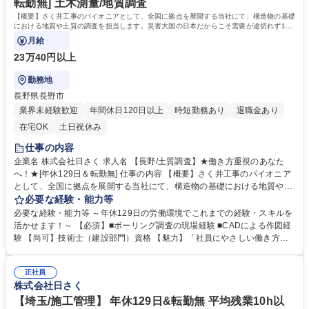
転勤無] 土木測量/地質調査
資格：
【概要】さく井工事のパイオニアとして、全国に拠点を展開する当社にて、構造物の基礎
における地質や土質の調査を担当します。災害大国の日本だからこそ需要が途切れず100
年以上の歴史を築いています。
月給
23万40円以上
勤務地
長野県長野市
業界未経験歓迎
年間休日120日以上
時短勤務あり
退職金あり
在宅OK
土日祝休み
仕事の内容
企業名 株式会社日さく 求人名 【長野/土質調査】★働き方重視のあなた
へ！★[年休129日＆転勤無] 仕事の内容 【概要】さく井工事のパイオニア
として、全国に拠点を展開する当社にて、構造物の基礎における地質や土
質の調査を担当します。災害大国の日本だからこそ需要が途切れず100年
必要な経験・能力等
以上の歴史を築いています。 【詳細】構造物基礎に関わる調査と解析を行
必要な経験・能力等 ～年休129日の労働環境でこれまでの経験・スキルを
います。土質・地質の調査、原位置試験の現場監督、調査の報告書の作成
活かせます！～ 【必須】■ボーリング調査の現場経験 ■CADによる作図経
を担います。 ★将来的には、部門の責任者としてマネジメント業務もお任
験 【尚可】技術士（建設部門）資格 【魅力】「社員にやさしい働き方」
せします。 【やりがい】発注者とのコミュニケーションもあるため、依頼
と「100年の実績とノウハウ」が魅力 ■現社長にかわり、働き方改革が加
人の反応が直に伝わります。その為、お客様からの感謝の言葉がやりがい
速。自社の利益よりも社員の働き方を優先し、負担がかからないよう人員
につながります。一方、実力が結果に強く反映するためスキル向上意欲が
正社員
の増加を行っております。現場出身の社長だからこそ、働き方には特に注
株式会社日さく
重要です。 募集職種 【長野/土質調査】★働き方重視のあなたへ！★[年休
力しております。 ■時代のニーズに対応し実績とノウハウを築きました。
129日＆転勤無]
海外インフラ整備や災害対策など、現在は積極的に海外人材の育成も行っ
【埼玉/施工管理】 年休129日&転勤無 平均残業10h以