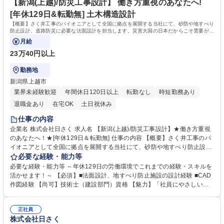
129日＆転勤無]
海外インフラ整備や災害対策など、現在は積極的に海外人材の育成も行っ
【新潟(上越)/防災工事設計】 働き方重視のあなたへ!
ております。 学歴・資格 学歴：大学院 大学 高専 短大 専修学校 高校 語学
[年休129日&転勤無] 土木構造設計
力： 資格：技術士(建設部門、上下水道部門)
【概要】さく井工事のパイオニアとして全国に拠点を展開する当社にて、砂防や地すべり
防止設計、道路防災に必要な法面設計を担当します。災害大国の日本だからこそ需要が途
切れず100年以上の歴史を築いています。
月給
23万40円以上
勤務地
新潟県上越市
業界未経験歓迎
年間休日120日以上
転勤なし
時短勤務あり
退職金あり
在宅OK
土日祝休み
仕事の内容
企業名 株式会社日さく 求人名 【新潟(上越)/防災工事設計】★働き方重視
のあなたへ！★[年休129日＆転勤無] 仕事の内容 【概要】さく井工事のパ
イオニアとして全国に拠点を展開する当社にて、砂防や地すべり防止設
計、道路防災に必要な法面設計を担当します。災害大国の日本だからこそ
必要な経験・能力等
需要が途切れず100年以上の歴史を築いています。 【詳細】地滑り対策工
必要な経験・能力等 ～年休129日の労働環境でこれまでの経験・スキルを
事やのり面保護工事、アンカー工事を行う際のCADを使用した設計を担当
活かせます！～ 【必須】■法面設計、地すべり防止施設の設計経験 ■CAD
します。 【やりがい】地震や台風などの災害が多いわが国で需要の絶えな
作図経験 【尚可】技術士（建設部門）資格 【魅力】「社員にやさしい働
い、防災工事の設計を担います。人々の安心と安全を守る責任感とやりが
き方」と「100年の実績とノウハウ」が魅力 ■現社長にかわり、働き方改
いのあるポジションです。 ★将来的には、施工管理部門の責任者として業
革が加速。自社の利益よりも社員の働き方を優先し、負担がかからないよ
務をお任せします。 募集職種 【新潟(上越)/防災工事設計】★働き方重視
正社員
う人員の増加を行っております。現場出身の社長だからこそ、働き方には
株式会社日さく
のあなたへ！★[年休129日＆転勤無]
特に注力しております。 ■時代のニーズに対応し実績とノウハウを築きま