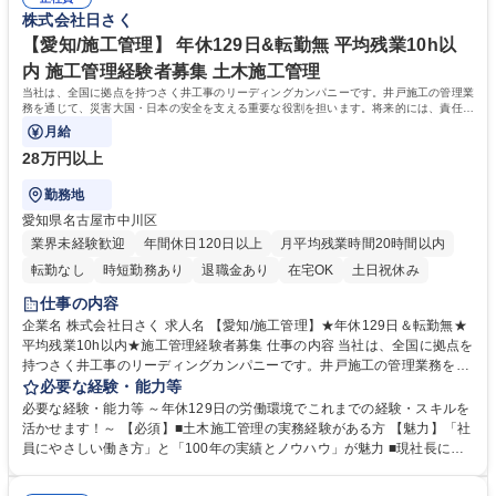
す。 ★将来的には、施工管理部門の責任者として業務をお任せします。
そ、働き方には特に注力しております。 ■時代のニーズに対応し実績とノ
株式会社日さく
募集職種 【福岡/施工管理】★年休129日＆転勤無★平均残業10h以内★施
ウハウを築きました。海外インフラ整備や災害対策など、現在は積極的に
工管理経験者募集
海外人材の育成も行っております。 学歴・資格 学歴：大学院 大学 高専 短
【愛知/施工管理】 年休129日&転勤無 平均残業10h以
大 専修学校 高校 語学力： 資格：
内 施工管理経験者募集 土木施工管理
当社は、全国に拠点を持つさく井工事のリーディングカンパニーです。井戸施工の管理業
務を通じて、災害大国・日本の安全を支える重要な役割を担います。将来的には、責任者
としての活躍を期待しております。
月給
28万円以上
勤務地
愛知県名古屋市中川区
業界未経験歓迎
年間休日120日以上
月平均残業時間20時間以内
転勤なし
時短勤務あり
退職金あり
在宅OK
土日祝休み
仕事の内容
企業名 株式会社日さく 求人名 【愛知/施工管理】★年休129日＆転勤無★
平均残業10h以内★施工管理経験者募集 仕事の内容 当社は、全国に拠点を
持つさく井工事のリーディングカンパニーです。井戸施工の管理業務を通
じて、災害大国・日本の安全を支える重要な役割を担います。将来的に
必要な経験・能力等
は、責任者としての活躍を期待しております。 【詳細】井戸の掘削工事お
必要な経験・能力等 ～年休129日の労働環境でこれまでの経験・スキルを
よび関連設備工事の施工管理を担当し、工程・品質・安全を徹底的に管理
活かせます！～ 【必須】■土木施工管理の実務経験がある方 【魅力】「社
していただきます。 【案件例】地震観測井戸、上水道用井戸、非常災害用
員にやさしい働き方」と「100年の実績とノウハウ」が魅力 ■現社長にか
井戸、温泉井戸など、スケールの大きな案件（数百万～数億円）に関与す
わり、働き方改革が加速。自社の利益よりも社員の働き方を優先し、負担
る機会があります。特に大規模案件では、年単位の工事に携わることがで
がかからないよう人員の増加を行っております。現場出身の社長だからこ