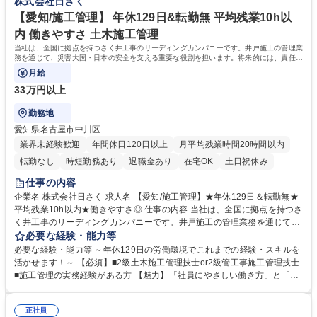
株式会社日さく
範囲：会社の定める業務） 募集職種 【仙台/営業職】年休129日/平均月残
業11h/面接1回/副業OKでWLB充実！
【愛知/施工管理】 年休129日&転勤無 平均残業10h以
内 働きやすさ 土木施工管理
当社は、全国に拠点を持つさく井工事のリーディングカンパニーです。井戸施工の管理業
務を通じて、災害大国・日本の安全を支える重要な役割を担います。将来的には、責任者
としての活躍を期待しております。
月給
33万円以上
勤務地
愛知県名古屋市中川区
業界未経験歓迎
年間休日120日以上
月平均残業時間20時間以内
転勤なし
時短勤務あり
退職金あり
在宅OK
土日祝休み
仕事の内容
企業名 株式会社日さく 求人名 【愛知/施工管理】★年休129日＆転勤無★
平均残業10h以内★働きやすさ◎ 仕事の内容 当社は、全国に拠点を持つさ
く井工事のリーディングカンパニーです。井戸施工の管理業務を通じて、
災害大国・日本の安全を支える重要な役割を担います。将来的には、責任
必要な経験・能力等
者としての活躍を期待しております。 【詳細】井戸の掘削工事および関連
必要な経験・能力等 ～年休129日の労働環境でこれまでの経験・スキルを
設備工事の施工管理を担当し、工程・品質・安全を徹底的に管理していた
活かせます！～ 【必須】■2級土木施工管理技士or2級管工事施工管理技士
だきます。 【案件例】地震観測井戸、上水道用井戸、非常災害用井戸、温
■施工管理の実務経験がある方 【魅力】「社員にやさしい働き方」と「10
泉井戸など、スケールの大きな案件（数百万～数億円）に関与する機会が
0年の実績とノウハウ」が魅力 ■現社長にかわり、働き方改革が加速。自
あります。特に大規模案件では、年単位の工事に携わることができ、貴重
社の利益よりも社員の働き方を優先し、負担がかからないよう人員の増加
な経験を積むことができます 募集職種 【愛知/施工管理】★年休129日＆
正社員
を行っております。現場出身の社長だからこそ、働き方には特に注力して