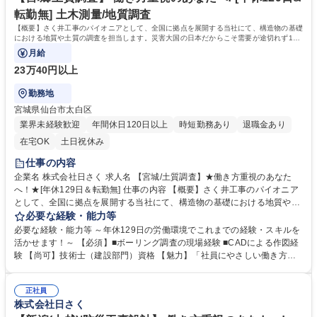
大 専修学校 高校 語学力： 資格：
転勤無] 土木測量/地質調査
【概要】さく井工事のパイオニアとして、全国に拠点を展開する当社にて、構造物の基礎
における地質や土質の調査を担当します。災害大国の日本だからこそ需要が途切れず100
年以上の歴史を築いています。
月給
23万40円以上
勤務地
宮城県仙台市太白区
業界未経験歓迎
年間休日120日以上
時短勤務あり
退職金あり
在宅OK
土日祝休み
仕事の内容
企業名 株式会社日さく 求人名 【宮城/土質調査】★働き方重視のあなた
へ！★[年休129日＆転勤無] 仕事の内容 【概要】さく井工事のパイオニア
として、全国に拠点を展開する当社にて、構造物の基礎における地質や土
質の調査を担当します。災害大国の日本だからこそ需要が途切れず100年
必要な経験・能力等
以上の歴史を築いています。 【詳細】構造物基礎に関わる調査と解析を行
必要な経験・能力等 ～年休129日の労働環境でこれまでの経験・スキルを
います。土質・地質の調査、原位置試験の現場監督、調査の報告書の作成
活かせます！～ 【必須】■ボーリング調査の現場経験 ■CADによる作図経
を担います。 ★将来的には、部門の責任者としてマネジメント業務もお任
験 【尚可】技術士（建設部門）資格 【魅力】「社員にやさしい働き方」
せします。 【やりがい】発注者とのコミュニケーションもあるため、依頼
と「100年の実績とノウハウ」が魅力 ■現社長にかわり、働き方改革が加
人の反応が直に伝わります。その為、お客様からの感謝の言葉がやりがい
速。自社の利益よりも社員の働き方を優先し、負担がかからないよう人員
につながります。一方、実力が結果に強く反映するためスキル向上意欲が
正社員
の増加を行っております。現場出身の社長だからこそ、働き方には特に注
株式会社日さく
重要です。 募集職種 【宮城/土質調査】★働き方重視のあなたへ！★[年休
力しております。 ■時代のニーズに対応し実績とノウハウを築きました。