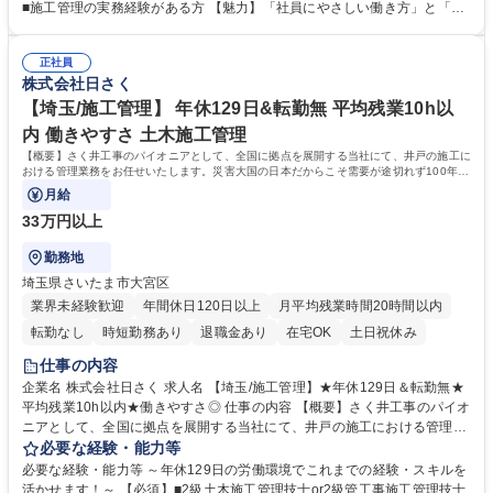
工管理業務をお任せします。 【案件例】地震観測井戸/上水道用井戸/非常
■施工管理の実務経験がある方 【魅力】「社員にやさしい働き方」と「10
災害用井戸/温泉井戸を施工。数百万単位から数億単位の案件となり、スケ
0年の実績とノウハウ」が魅力 ■現社長にかわり、働き方改革が加速。自
ールの大きさも魅力。 大規模案件の場合、年単位の工事になります。 ★
社の利益よりも社員の働き方を優先し、負担がかからないよう人員の増加
将来的には、施工管理部門の責任者として業務をお任せします。 募集職種
正社員
を行っております。現場出身の社長だからこそ、働き方には特に注力して
株式会社日さく
【福岡/施工管理】★年休129日＆転勤無★平均残業10h以内★働きやすさ
おります。 ■時代のニーズに対応し実績とノウハウを築きました。海外イ
◎
ンフラ整備や災害対策など、現在は積極的に海外人材の育成も行っており
【埼玉/施工管理】 年休129日&転勤無 平均残業10h以
ます。 学歴・資格 学歴：大学院 大学 高専 短大 専修学校 高校 語学力：
内 働きやすさ 土木施工管理
資格：
【概要】さく井工事のパイオニアとして、全国に拠点を展開する当社にて、井戸の施工に
おける管理業務をお任せいたします。災害大国の日本だからこそ需要が途切れず100年以
上の歴史を築いています。
月給
33万円以上
勤務地
埼玉県さいたま市大宮区
業界未経験歓迎
年間休日120日以上
月平均残業時間20時間以内
転勤なし
時短勤務あり
退職金あり
在宅OK
土日祝休み
仕事の内容
企業名 株式会社日さく 求人名 【埼玉/施工管理】★年休129日＆転勤無★
平均残業10h以内★働きやすさ◎ 仕事の内容 【概要】さく井工事のパイオ
ニアとして、全国に拠点を展開する当社にて、井戸の施工における管理業
務をお任せいたします。災害大国の日本だからこそ需要が途切れず100年
必要な経験・能力等
以上の歴史を築いています。 【詳細】施工における工程・品質・安全の管
必要な経験・能力等 ～年休129日の労働環境でこれまでの経験・スキルを
理・発注者との打合せ等、井戸の掘削工事・井戸に付随する設備工事の施
活かせます！～ 【必須】■2級土木施工管理技士or2級管工事施工管理技士