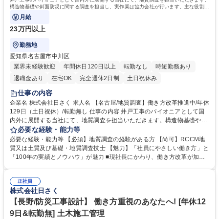
構造物基礎や斜面防災に関する調査を担当し、実作業は協力会社が行います。主な役割は
指示、管理、調査結果のまとめです。
月給
23万円以上
勤務地
愛知県名古屋市中川区
業界未経験歓迎
年間休日120日以上
転勤なし
時短勤務あり
退職金あり
在宅OK
完全週休2日制
土日祝休み
仕事の内容
企業名 株式会社日さく 求人名 【名古屋/地質調査】働き方改革推進中/年休
129日（土日祝休）/転勤無し 仕事の内容 井戸工事のパイオニアとして国
内外に展開する当社にて、地質調査を担当いただきます。構造物基礎や斜
面防災に関する調査を担当し、実作業は協力会社が行います。主な役割は
必要な経験・能力等
指示、管理、調査結果のまとめです。 【1日の業務】●現地訪問し地質調
必要な経験・能力等 【必須】地質調査の経験がある方 【尚可】RCCM地
査 ●ボーリング業者などと協力しデータ取得 ●現場での安全管理 ●帰社
質又は土質及び基礎・地質調査技士 【魅力】「社員にやさしい働き方」と
後、データ整理など書類作成業務 ●発注者への報告 等 ★将来的には、部
「100年の実績とノウハウ」が魅力 ■現社長にかわり、働き方改革が加
門の責任者としてマネジメント業務もお任せします。 【やりがい】発注
速。自社の利益よりも社員の働き方を優先し、負担がかからないよう人員
者・協力会社・社内とステークホルダーが多く、人を巻き込みPJTを進め
の増加を行っております。現場出身の社長だからこそ、働き方には特に注
るやりがいがあります。依頼人の反応が直に伝わるため感謝が目に見える
正社員
力しております。 ■時代のニーズに対応し実績とノウハウを築きました。
株式会社日さく
のも魅力です！ 募集職種 【名古屋/地質調査】働き方改革推進中/年休129
海外インフラ整備や災害対策など、現在は積極的に海外人材の育成も行っ
日（土日祝休）/転勤無し
ております。 学歴・資格 学歴：大学院 大学 高専 短大 専修学校 高校 語学
【長野/防災工事設計】 働き方重視のあなたへ! [年休12
力： 資格：
9日&転勤無] 土木施工管理