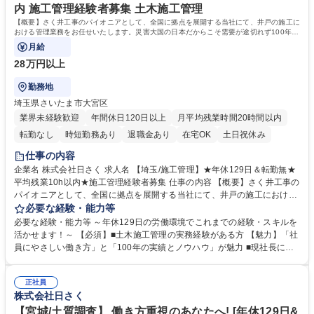
ております。 学歴・資格 学歴：大学院 大学 高専 短大 専修学校 高校 語学
内 施工管理経験者募集 土木施工管理
力： 資格：技術士(建設部門、上下水道部門)
【概要】さく井工事のパイオニアとして、全国に拠点を展開する当社にて、井戸の施工に
おける管理業務をお任せいたします。災害大国の日本だからこそ需要が途切れず100年以
上の歴史を築いています。
月給
28万円以上
勤務地
埼玉県さいたま市大宮区
業界未経験歓迎
年間休日120日以上
月平均残業時間20時間以内
転勤なし
時短勤務あり
退職金あり
在宅OK
土日祝休み
仕事の内容
企業名 株式会社日さく 求人名 【埼玉/施工管理】★年休129日＆転勤無★
平均残業10h以内★施工管理経験者募集 仕事の内容 【概要】さく井工事の
パイオニアとして、全国に拠点を展開する当社にて、井戸の施工における
管理業務をお任せいたします。災害大国の日本だからこそ需要が途切れず
必要な経験・能力等
100年以上の歴史を築いています。 【詳細】施工における工程・品質・安
必要な経験・能力等 ～年休129日の労働環境でこれまでの経験・スキルを
全の管理・発注者との打合せ等、井戸の掘削工事・井戸に付随する設備工
活かせます！～ 【必須】■土木施工管理の実務経験がある方 【魅力】「社
事の施工管理業務をお任せします。 【案件例】地震観測井戸/上水道用井
員にやさしい働き方」と「100年の実績とノウハウ」が魅力 ■現社長にか
戸/非常災害用井戸/温泉井戸を施工。数百万単位から数億単位の案件とな
わり、働き方改革が加速。自社の利益よりも社員の働き方を優先し、負担
り、スケールの大きさも魅力。 大規模案件の場合、年単位の工事になりま
がかからないよう人員の増加を行っております。現場出身の社長だからこ
す。 ★将来的には、施工管理部門の責任者として業務をお任せします。
正社員
そ、働き方には特に注力しております。 ■時代のニーズに対応し実績とノ
株式会社日さく
募集職種 【埼玉/施工管理】★年休129日＆転勤無★平均残業10h以内★施
ウハウを築きました。海外インフラ整備や災害対策など、現在は積極的に
工管理経験者募集
海外人材の育成も行っております。 学歴・資格 学歴：大学院 大学 高専 短
【宮城/土質調査】 働き方重視のあなたへ! [年休129日&