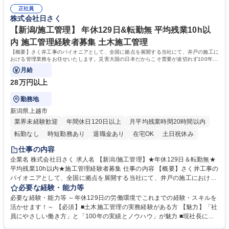
ポジションです。 ★将来的には、施工管理部門の責任者として業務をお任
革が加速。自社の利益よりも社員の働き方を優先し、負担がかからないよ
せします。 募集職種 【宮城/防災工事設計】★働き方重視のあなたへ！★
正社員
う人員の増加を行っております。現場出身の社長だからこそ、働き方には
株式会社日さく
[年休129日＆転勤無]
特に注力しております。 ■時代のニーズに対応し実績とノウハウを築きま
した。海外インフラ整備や災害対策など、現在は積極的に海外人材の育成
【新潟/施工管理】 年休129日&転勤無 平均残業10h以
も行っております。 学歴・資格 学歴：大学院 大学 高専 短大 専修学校 高
内 施工管理経験者募集 土木施工管理
校 語学力： 資格：技術士(建設部門、上下水道部門)
【概要】さく井工事のパイオニアとして、全国に拠点を展開する当社にて、井戸の施工に
おける管理業務をお任せいたします。災害大国の日本だからこそ需要が途切れず100年以
上の歴史を築いています。
月給
28万円以上
勤務地
新潟県上越市
業界未経験歓迎
年間休日120日以上
月平均残業時間20時間以内
転勤なし
時短勤務あり
退職金あり
在宅OK
土日祝休み
仕事の内容
企業名 株式会社日さく 求人名 【新潟/施工管理】★年休129日＆転勤無★
平均残業10h以内★施工管理経験者募集 仕事の内容 【概要】さく井工事の
パイオニアとして、全国に拠点を展開する当社にて、井戸の施工における
管理業務をお任せいたします。災害大国の日本だからこそ需要が途切れず
必要な経験・能力等
100年以上の歴史を築いています。 【詳細】施工における工程・品質・安
必要な経験・能力等 ～年休129日の労働環境でこれまでの経験・スキルを
全の管理・発注者との打合せ等、井戸の掘削工事・井戸に付随する設備工
活かせます！～ 【必須】■土木施工管理の実務経験がある方 【魅力】「社
事の施工管理業務をお任せします。 【案件例】地震観測井戸/上水道用井
員にやさしい働き方」と「100年の実績とノウハウ」が魅力 ■現社長にか
戸/非常災害用井戸/温泉井戸を施工。数百万単位から数億単位の案件とな
わり、働き方改革が加速。自社の利益よりも社員の働き方を優先し、負担