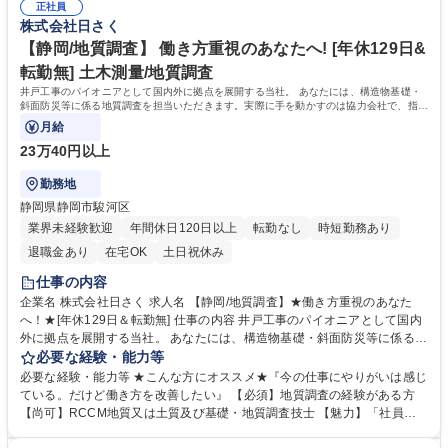
き、貴重な経験を積むことができます 募集職種 【愛知/施工管理】★年休
正社員
そ、働き方には特に注力しております。 ■時代のニーズに対応し実績とノ
株式会社日さく
129日＆転勤無★平均残業10h以内★施工管理経験者募集
ウハウを築きました。海外インフラ整備や災害対策など、現在は積極的に
海外人材の育成も行っております。 学歴・資格 学歴：大学院 大学 高専 短
【静岡/地質調査】 働き方重視のあなたへ! [年休129日&
大 専修学校 高校 語学力： 資格：
転勤無] 土木測量/地質調査
井戸工事のパイオニアとして国内外に拠点を展開する当社。 あなたには、構造物基礎・
斜面防災等に係る地質調査を担当いただきます。実際に手を動かすのは協力会社で、指示
や管理、調査報告のまとめがメインです。
月給
23万40円以上
勤務地
静岡県静岡市駿河区
業界未経験歓迎
年間休日120日以上
転勤なし
時短勤務あり
退職金あり
在宅OK
土日祝休み
仕事の内容
企業名 株式会社日さく 求人名 【静岡/地質調査】★働き方重視のあなた
へ！★[年休129日＆転勤無] 仕事の内容 井戸工事のパイオニアとして国内
外に拠点を展開する当社。 あなたには、構造物基礎・斜面防災等に係る地
質調査を担当いただきます。実際に手を動かすのは協力会社で、指示や管
必要な経験・能力等
理、調査報告のまとめがメインです。 【1日の業務】●現地訪問し地質調
必要な経験・能力等 ★こんな方にオススメ★『今の仕事にやりがいは感じ
査 ●ボーリング業者などと協力しデータ取得 ●現場での安全管理 ●帰社
ている。だけど働き方を改善したい』 【必須】地質調査の経験がある方
後、データ整理など書類作成業務 ●発注者への報告 等 ★将来的には、部
【尚可】RCCM地質又は土質及び基礎・地質調査技士 【魅力】「社員に
門の責任者としてマネジメント業務もお任せします。 【やりがい】発注
やさしい働き方」と「100年の実績とノウハウ」が魅力 ■現社長にかわ
者・協力会社・社内とステークホルダーが多く、人を巻き込みPJTを進め