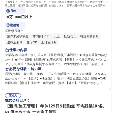
【概要】さく井工事のパイオニアとして全国に拠点を展開する当社にて、砂防や地すべり
防止設計、道路防災に必要な法面設計を担当します。災害大国の日本だからこそ需要が途
切れず100年以上の歴史を築いています。
月給
19万1900円以上
勤務地
長野県長野市
業界未経験歓迎
年間休日120日以上
転勤なし
時短勤務あり
退職金あり
在宅OK
土日祝休み
仕事の内容
企業名 株式会社日さく 求人名 【長野/防災工事設計】★働き方重視のあな
たへ！★[年休129日＆転勤無] 仕事の内容 【概要】さく井工事のパイオニ
アとして全国に拠点を展開する当社にて、砂防や地すべり防止設計、道路
防災に必要な法面設計を担当します。災害大国の日本だからこそ需要が途
必要な経験・能力等
切れず100年以上の歴史を築いています。 【詳細】地滑り対策工事やのり
必要な経験・能力等 ～年休129日の労働環境でこれまでの経験・スキルを
面保護工事、アンカー工事を行う際のCADを使用した設計を担当します。
活かせます！～ 【必須】■法面設計、地すべり防止施設の設計経験 ■CAD
【やりがい】地震や台風などの災害が多いわが国で需要の絶えない、防災
作図経験 【尚可】技術士（建設部門）資格 【魅力】「社員にやさしい働
工事の設計を担います。人々の安心と安全を守る責任感とやりがいのある
き方」と「100年の実績とノウハウ」が魅力 ■現社長にかわり、働き方改
ポジションです。 ★将来的には、施工管理部門の責任者として業務をお任
革が加速。自社の利益よりも社員の働き方を優先し、負担がかからないよ
せします。 募集職種 【長野/防災工事設計】★働き方重視のあなたへ！★
正社員
う人員の増加を行っております。現場出身の社長だからこそ、働き方には
株式会社日さく
[年休129日＆転勤無]
特に注力しております。 ■時代のニーズに対応し実績とノウハウを築きま
した。海外インフラ整備や災害対策など、現在は積極的に海外人材の育成
【新潟/施工管理】 年休129日&転勤無 平均残業10h以
も行っております。 学歴・資格 学歴：大学院 大学 高専 短大 専修学校 高
内 働きやすさ 土木施工管理