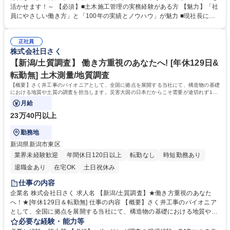
全の管理・発注者との打合せ等、井戸の掘削工事・井戸に付随する設備工
活かせます！～ 【必須】■土木施工管理の実務経験がある方 【魅力】「社
事の施工管理業務をお任せします。 【案件例】地震観測井戸/上水道用井
員にやさしい働き方」と「100年の実績とノウハウ」が魅力 ■現社長にか
戸/非常災害用井戸/温泉井戸を施工。数百万単位から数億単位の案件とな
わり、働き方改革が加速。自社の利益よりも社員の働き方を優先し、負担
り、スケールの大きさも魅力。 大規模案件の場合、年単位の工事になりま
がかからないよう人員の増加を行っております。現場出身の社長だからこ
す。 ★将来的には、施工管理部門の責任者として業務をお任せします。
正社員
そ、働き方には特に注力しております。 ■時代のニーズに対応し実績とノ
株式会社日さく
募集職種 【沖縄/施工管理】★年休129日＆転勤無★平均残業10h以内★施
ウハウを築きました。海外インフラ整備や災害対策など、現在は積極的に
工管理経験者募集
海外人材の育成も行っております。 学歴・資格 学歴：大学院 大学 高専 短
【新潟/土質調査】 働き方重視のあなたへ! [年休129日&
大 専修学校 高校 語学力： 資格：
転勤無] 土木測量/地質調査
【概要】さく井工事のパイオニアとして、全国に拠点を展開する当社にて、構造物の基礎
における地質や土質の調査を担当します。災害大国の日本だからこそ需要が途切れず100
年以上の歴史を築いています。
月給
23万40円以上
勤務地
新潟県新潟市東区
業界未経験歓迎
年間休日120日以上
転勤なし
時短勤務あり
退職金あり
在宅OK
土日祝休み
仕事の内容
企業名 株式会社日さく 求人名 【新潟/土質調査】★働き方重視のあなた
へ！★[年休129日＆転勤無] 仕事の内容 【概要】さく井工事のパイオニア
として、全国に拠点を展開する当社にて、構造物の基礎における地質や土
質の調査を担当します。災害大国の日本だからこそ需要が途切れず100年
必要な経験・能力等