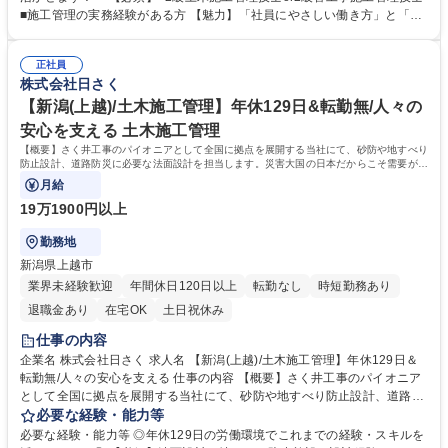
工管理業務をお任せします。 【案件例】地震観測井戸/上水道用井戸/非常
■施工管理の実務経験がある方 【魅力】「社員にやさしい働き方」と「10
災害用井戸/温泉井戸を施工。数百万単位から数億単位の案件となり、スケ
0年の実績とノウハウ」が魅力 ■現社長にかわり、働き方改革が加速。自
ールの大きさも魅力。 大規模案件の場合、年単位の工事になります。 ★
社の利益よりも社員の働き方を優先し、負担がかからないよう人員の増加
将来的には、施工管理部門の責任者として業務をお任せします。 募集職種
正社員
を行っております。現場出身の社長だからこそ、働き方には特に注力して
株式会社日さく
【埼玉/施工管理】★年休129日＆転勤無★平均残業10h以内★働きやすさ
おります。 ■時代のニーズに対応し実績とノウハウを築きました。海外イ
◎
ンフラ整備や災害対策など、現在は積極的に海外人材の育成も行っており
【新潟(上越)/土木施工管理】年休129日&転勤無/人々の
ます。 学歴・資格 学歴：大学院 大学 高専 短大 専修学校 高校 語学力：
安心を支える 土木施工管理
資格：
【概要】さく井工事のパイオニアとして全国に拠点を展開する当社にて、砂防や地すべり
防止設計、道路防災に必要な法面設計を担当します。災害大国の日本だからこそ需要が途
切れず100年以上の歴史を築いています。
月給
19万1900円以上
勤務地
新潟県上越市
業界未経験歓迎
年間休日120日以上
転勤なし
時短勤務あり
退職金あり
在宅OK
土日祝休み
仕事の内容
企業名 株式会社日さく 求人名 【新潟(上越)/土木施工管理】年休129日＆
転勤無/人々の安心を支える 仕事の内容 【概要】さく井工事のパイオニア
として全国に拠点を展開する当社にて、砂防や地すべり防止設計、道路防
災に必要な法面設計を担当します。災害大国の日本だからこそ需要が途切
必要な経験・能力等
れず100年以上の歴史を築いています。 【詳細】地滑り対策工事やのり面
必要な経験・能力等 ◎年休129日の労働環境でこれまでの経験・スキルを