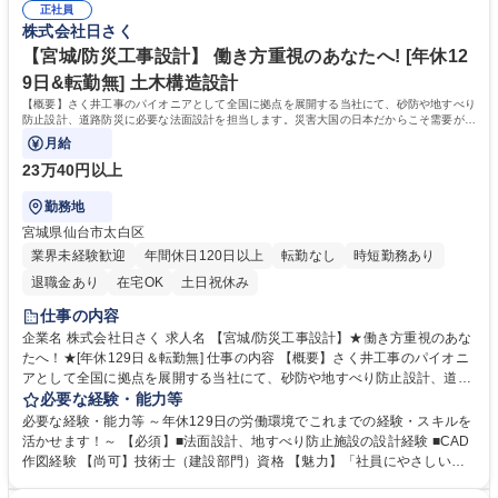
正社員
ています。 学歴・資格 学歴：大学院 大学 高専 短大 専修学校 高校 語学
株式会社日さく
力： 資格：
【宮城/防災工事設計】 働き方重視のあなたへ! [年休12
9日&転勤無] 土木構造設計
【概要】さく井工事のパイオニアとして全国に拠点を展開する当社にて、砂防や地すべり
防止設計、道路防災に必要な法面設計を担当します。災害大国の日本だからこそ需要が途
切れず100年以上の歴史を築いています。
月給
23万40円以上
勤務地
宮城県仙台市太白区
業界未経験歓迎
年間休日120日以上
転勤なし
時短勤務あり
退職金あり
在宅OK
土日祝休み
仕事の内容
企業名 株式会社日さく 求人名 【宮城/防災工事設計】★働き方重視のあな
たへ！★[年休129日＆転勤無] 仕事の内容 【概要】さく井工事のパイオニ
アとして全国に拠点を展開する当社にて、砂防や地すべり防止設計、道路
防災に必要な法面設計を担当します。災害大国の日本だからこそ需要が途
必要な経験・能力等
切れず100年以上の歴史を築いています。 【詳細】地滑り対策工事やのり
必要な経験・能力等 ～年休129日の労働環境でこれまでの経験・スキルを
面保護工事、アンカー工事を行う際のCADを使用した設計を担当します。
活かせます！～ 【必須】■法面設計、地すべり防止施設の設計経験 ■CAD
【やりがい】地震や台風などの災害が多いわが国で需要の絶えない、防災
作図経験 【尚可】技術士（建設部門）資格 【魅力】「社員にやさしい働
工事の設計を担います。人々の安心と安全を守る責任感とやりがいのある
き方」と「100年の実績とノウハウ」が魅力 ■現社長にかわり、働き方改