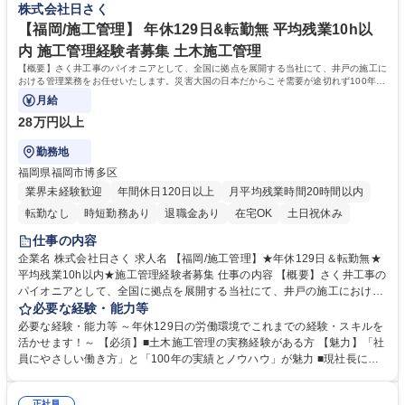
株式会社日さく
転勤無★平均残業10h以内★働きやすさ◎
おります。 ■時代のニーズに対応し実績とノウハウを築きました。海外イ
ンフラ整備や災害対策など、現在は積極的に海外人材の育成も行っており
【福岡/施工管理】 年休129日&転勤無 平均残業10h以
ます。 学歴・資格 学歴：大学院 大学 高専 短大 専修学校 高校 語学力：
内 施工管理経験者募集 土木施工管理
資格：
【概要】さく井工事のパイオニアとして、全国に拠点を展開する当社にて、井戸の施工に
おける管理業務をお任せいたします。災害大国の日本だからこそ需要が途切れず100年以
上の歴史を築いています。
月給
28万円以上
勤務地
福岡県福岡市博多区
業界未経験歓迎
年間休日120日以上
月平均残業時間20時間以内
転勤なし
時短勤務あり
退職金あり
在宅OK
土日祝休み
仕事の内容
企業名 株式会社日さく 求人名 【福岡/施工管理】★年休129日＆転勤無★
平均残業10h以内★施工管理経験者募集 仕事の内容 【概要】さく井工事の
パイオニアとして、全国に拠点を展開する当社にて、井戸の施工における
管理業務をお任せいたします。災害大国の日本だからこそ需要が途切れず
必要な経験・能力等
100年以上の歴史を築いています。 【詳細】施工における工程・品質・安
必要な経験・能力等 ～年休129日の労働環境でこれまでの経験・スキルを
全の管理・発注者との打合せ等、井戸の掘削工事・井戸に付随する設備工
活かせます！～ 【必須】■土木施工管理の実務経験がある方 【魅力】「社
事の施工管理業務をお任せします。 【案件例】地震観測井戸/上水道用井
員にやさしい働き方」と「100年の実績とノウハウ」が魅力 ■現社長にか
戸/非常災害用井戸/温泉井戸を施工。数百万単位から数億単位の案件とな
わり、働き方改革が加速。自社の利益よりも社員の働き方を優先し、負担
り、スケールの大きさも魅力。 大規模案件の場合、年単位の工事になりま
がかからないよう人員の増加を行っております。現場出身の社長だからこ
正社員