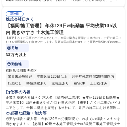
災害用井戸/温泉井戸を施工。数百万単位から数億単位の案件となり、スケ
0年の実績とノウハウ」が魅力 ■現社長にかわり、働き方改革が加速。自
ールの大きさも魅力。 大規模案件の場合、年単位の工事になります。 ★
社の利益よりも社員の働き方を優先し、負担がかからないよう人員の増加
将来的には、施工管理部門の責任者として業務をお任せします。 募集職種
正社員
を行っております。現場出身の社長だからこそ、働き方には特に注力して
株式会社日さく
【沖縄/施工管理】★年休129日＆転勤無★平均残業10h以内★働きやすさ
おります。 ■時代のニーズに対応し実績とノウハウを築きました。海外イ
◎
ンフラ整備や災害対策など、現在は積極的に海外人材の育成も行っており
【福岡/施工管理】 年休129日&転勤無 平均残業10h以
ます。 学歴・資格 学歴：大学院 大学 高専 短大 専修学校 高校 語学力：
内 働きやすさ 土木施工管理
資格：2級土木施工管理技士 2級管工事施工管理技士
【概要】さく井工事のパイオニアとして、全国に拠点を展開する当社にて、井戸の施工に
おける管理業務をお任せいたします。災害大国の日本だからこそ需要が途切れず100年以
上の歴史を築いています。
月給
33万円以上
勤務地
福岡県福岡市博多区
業界未経験歓迎
年間休日120日以上
月平均残業時間20時間以内
転勤なし
時短勤務あり
退職金あり
在宅OK
土日祝休み
仕事の内容
企業名 株式会社日さく 求人名 【福岡/施工管理】★年休129日＆転勤無★
平均残業10h以内★働きやすさ◎ 仕事の内容 【概要】さく井工事のパイオ
ニアとして、全国に拠点を展開する当社にて、井戸の施工における管理業
務をお任せいたします。災害大国の日本だからこそ需要が途切れず100年
必要な経験・能力等
以上の歴史を築いています。 【詳細】施工における工程・品質・安全の管
必要な経験・能力等 ～年休129日の労働環境でこれまでの経験・スキルを
理・発注者との打合せ等、井戸の掘削工事・井戸に付随する設備工事の施
活かせます！～ 【必須】■2級土木施工管理技士or2級管工事施工管理技士