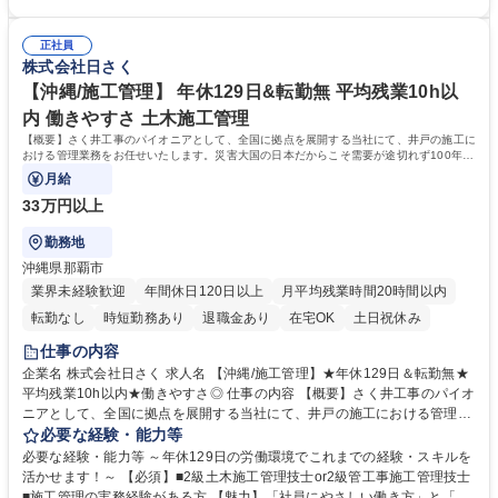
務もお任せします。 【やりがい】発注者とのコミュニケーションもあるた
と「100年の実績とノウハウ」が魅力 ■現社長にかわり、働き方改革が加
め、依頼人の反応が直に伝わります。その為、お客様からの感謝の言葉が
速。自社の利益よりも社員の働き方を優先し、負担がかからないよう人員
やりがいにつながります。一方、実力が結果に強く反映するためスキル向
正社員
の増加を行っております。現場出身の社長だからこそ、働き方には特に注
株式会社日さく
上意欲が重要です。 募集職種 【新潟(上越)/土質調査】★1世紀続くさく井
力しております。 ■時代のニーズに対応し実績とノウハウを築きました。
工事のリーディング企業★年休129日
海外インフラ整備や災害対策など、現在は積極的に海外人材の育成も行っ
【沖縄/施工管理】 年休129日&転勤無 平均残業10h以
ております。 学歴・資格 学歴：大学院 大学 高専 短大 専修学校 高校 語学
内 働きやすさ 土木施工管理
力： 資格：技術士(建設部門、上下水道部門)
【概要】さく井工事のパイオニアとして、全国に拠点を展開する当社にて、井戸の施工に
おける管理業務をお任せいたします。災害大国の日本だからこそ需要が途切れず100年以
上の歴史を築いています。
月給
33万円以上
勤務地
沖縄県那覇市
業界未経験歓迎
年間休日120日以上
月平均残業時間20時間以内
転勤なし
時短勤務あり
退職金あり
在宅OK
土日祝休み
仕事の内容
企業名 株式会社日さく 求人名 【沖縄/施工管理】★年休129日＆転勤無★
平均残業10h以内★働きやすさ◎ 仕事の内容 【概要】さく井工事のパイオ
ニアとして、全国に拠点を展開する当社にて、井戸の施工における管理業
務をお任せいたします。災害大国の日本だからこそ需要が途切れず100年
必要な経験・能力等
以上の歴史を築いています。 【詳細】施工における工程・品質・安全の管
必要な経験・能力等 ～年休129日の労働環境でこれまでの経験・スキルを
理・発注者との打合せ等、井戸の掘削工事・井戸に付随する設備工事の施
活かせます！～ 【必須】■2級土木施工管理技士or2級管工事施工管理技士
工管理業務をお任せします。 【案件例】地震観測井戸/上水道用井戸/非常
■施工管理の実務経験がある方 【魅力】「社員にやさしい働き方」と「10