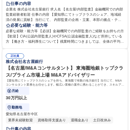
仕事の内容
企業名 株式会社名古屋銀行 求人名 【名古屋/内部監査】金融機関での内部
監査経験者歓迎 仕事の内容 【愛知県にてトップクラスのシェア、地域経
済の発展に貢献】 当行にて、 内部監査の企画・立案、本部の拠点・テー
マ監査を担当いただきます。 【やりがい】監査を通じ銀行の健全な発展に
必要な経験・能力等
貢献できます。 募集職種 【名古屋/内部監査】金融機関での内部監査経験
必要な経験・能力等 【必須】金融機関での内部監査のご経験をお持ちの方
者歓迎
【歓迎】CIA(公認内部監査人)やCFSA(公認金融監査人)など所持している
方 【働き方・福利厚生について】残業時間につきましては、全体の平均で
2023年度14時間、有給休暇取得日数2023年度14.4日。また2024年10月
に育児短時間勤務及び介護時短勤務が入行時より利用可能へと制度改定！
正社員
行員の働きやすい環境を整備しております。 【教育体制・研修について】
株式会社名古屋銀行
入行後の職務に合わせたOJTを中心としています。また、業務知識の習得
に合わせて個別にメニューを準備しています。 学歴・資格 学歴：大学院
【名古屋/M&Aコンサルタント】 東海圏地銀トップクラ
大学 語学力： 資格：公認内部監査人
ス/プライム市場上場 M&Aアドバイザリー
【愛知県にてトップクラスのシェアを持ち、東海圏で有数の地方銀行】当行にて、M&A
コンサルタント業務をお任せします。幅広い業種の案件に携わることができ、スキルアッ
プ、キャリアアップを図ることができます。
月給
30万円以上
勤務地
愛知県名古屋市中区
業界未経験歓迎
資格取得支援あり
退職金あり
土日祝休み
仕事の内容