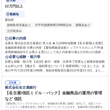
月給
22万円以上
勤務地
愛知県
資格取得支援あり
月平均残業時間20時間以内
退職金あり
土日祝休み
仕事の内容
企業名 株式会社名古屋銀行 求人名 ★入社時時短勤務【名古屋/個人営業】
金融経験者歓迎 仕事の内容 【愛知県融資金額トップクラスのシェア/中途
採用積極強化中】お客さま窓口として法人代表者や個人の方向けの資産運
用の提案、相続等の相談業務をお任せします。 入社時時短勤務ポジション
必要な経験・能力等
(希望により時短勤務可) 【業務内容詳細】 主なお客さまは法人の顧客であ
必要な経験・能力等 【必須】銀行・保険・証券等で営業など顧客折衝経験
る企業のオーナーや従業員の方々。資産形成から相続まで、あらゆるサポ
をお持ちの方 【働き方・福利厚生について】残業時間につきましては、全
ートに取り組むべく、新たな人材を募集しています。 募集職種 ★入社時
体の平均で2023年度14時間、有給休暇取得日数2023年度14.4日。また20
時短勤務【名古屋/個人営業】金融経験者歓迎
24年10月に育児短時間勤務及び介護時短勤務が入行時より利用可能へと
制度改定！行員の働きやすい環境を整備しております。 【教育体制・研修
正社員
について】入行後の職務に合わせたOJTを中心としています。また業務知
株式会社名古屋銀行
識の習得に合わせて個別にメニューを準備しています。 学歴・資格 学
歴：大学院 大学 語学力： 資格：証券外務員第2種
【名古屋/信託ミドル・バック】金融商品の運用の管理
など 信託
【愛知県にてトップクラスのシェア、地域経済の発展に貢献】 当行にて、信託ミドル・
バックオフィス業務を担当し営業をサポートしていただきます。金融市場の安定運用を実