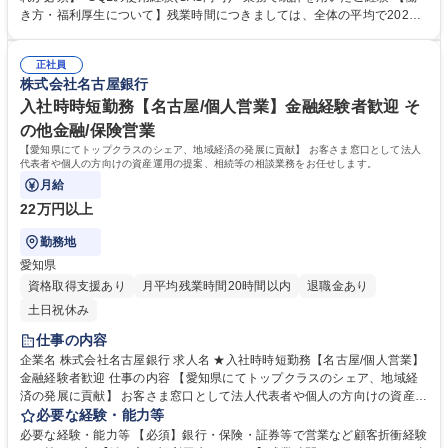
の内部統制に関わることが出来るやりがいのあるポジションです。 募集職
き方・福利厚生について】残業時間につきましては、全体の平均で2023
種 【名古屋/内部統制(分析)】リスク管理・内部統制経験者歓迎
年度14時間、有給休暇取得日数2023年度14.4日。また2024年10月に育児
短時間勤務及び介護時短勤務が入行時より利用可能へと制度改定！行員の
正社員
働きやすい環境を整備しております。 【教育体制・研修について】入行後
株式会社名古屋銀行
の職務に合わせたOJTを中心としています。また、業務知識の習得に合わ
せて個別にメニューを準備しています。 学歴・資格 学歴：大学院 大学 語
入社時時短勤務【名古屋/個人営業】金融経験者歓迎 そ
学力： 資格：
の他金融/保険営業
【愛知県にてトップクラスのシェア、地域経済の発展に貢献】 お客さま窓口として法人
代表者や個人の方向けの資産運用の提案、相続等の相談業務をお任せします。
月給
22万円以上
勤務地
愛知県
資格取得支援あり
月平均残業時間20時間以内
退職金あり
土日祝休み
仕事の内容
企業名 株式会社名古屋銀行 求人名 ★入社時時短勤務【名古屋/個人営業】
金融経験者歓迎 仕事の内容 【愛知県にてトップクラスのシェア、地域経
済の発展に貢献】 お客さま窓口として法人代表者や個人の方向けの資産運
用の提案、相続等の相談業務をお任せします。 入社時時短勤務ポジション
必要な経験・能力等
(希望により時短勤務可) 【業務内容詳細】 主なお客さまは法人の顧客であ
必要な経験・能力等 【必須】銀行・保険・証券等で営業など顧客折衝経験