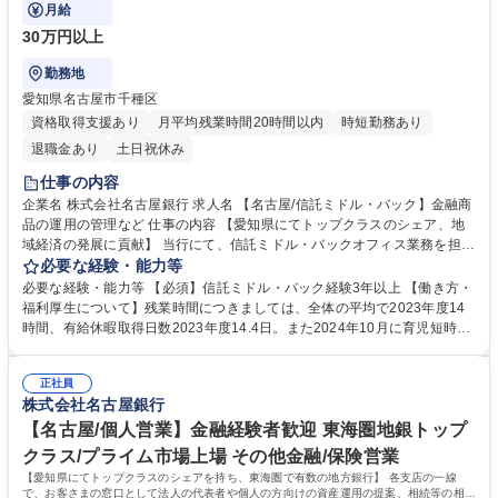
現する重要な役割です。
月給
30万円以上
勤務地
愛知県名古屋市千種区
資格取得支援あり
月平均残業時間20時間以内
時短勤務あり
退職金あり
土日祝休み
仕事の内容
企業名 株式会社名古屋銀行 求人名 【名古屋/信託ミドル・バック】金融商
品の運用の管理など 仕事の内容 【愛知県にてトップクラスのシェア、地
域経済の発展に貢献】 当行にて、信託ミドル・バックオフィス業務を担当
し営業をサポートしていただきます。金融市場の安定運用を実現する重要
必要な経験・能力等
な役割です。 【業務内容詳細】 ・信託ミドル・バックオフィス業務 ・遺
必要な経験・能力等 【必須】信託ミドル・バック経験3年以上 【働き方・
言執行、遺産整理等に伴う顧客訪問(非営業) ・社内関係部署や税理士・司
福利厚生について】残業時間につきましては、全体の平均で2023年度14
法書士等との連携 募集職種 【名古屋/信託ミドル・バック】金融商品の運
時間、有給休暇取得日数2023年度14.4日。また2024年10月に育児短時間
用の管理など
勤務及び介護時短勤務が入行時より利用可能へと制度改定！行員の働きや
すい環境を整備しております。 【教育体制・研修について】入行後の職務
正社員
に合わせたOJTを中心としています。また業務知識の習得に合わせて個別
株式会社名古屋銀行
にメニューを準備しています。 学歴・資格 学歴：大学院 大学 語学力： 資
格：
【名古屋/個人営業】金融経験者歓迎 東海圏地銀トップ
クラス/プライム市場上場 その他金融/保険営業
【愛知県にてトップクラスのシェアを持ち、東海圏で有数の地方銀行】 各支店の一線
で、お客さまの窓口として法人の代表者や個人の方向けの資産運用の提案、相続等の相談