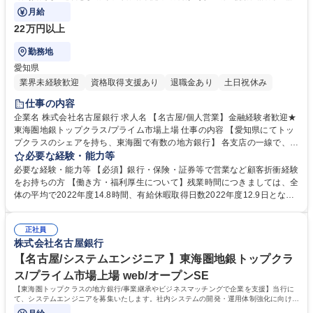
業務をお任せします。
月給
22万円以上
勤務地
愛知県
業界未経験歓迎
資格取得支援あり
退職金あり
土日祝休み
仕事の内容
企業名 株式会社名古屋銀行 求人名 【名古屋/個人営業】金融経験者歓迎★
東海圏地銀トップクラス/プライム市場上場 仕事の内容 【愛知県にてトッ
プクラスのシェアを持ち、東海圏で有数の地方銀行】 各支店の一線で、お
客さまの窓口として法人の代表者や個人の方向けの資産運用の提案、相続
必要な経験・能力等
等の相談業務をお任せします。 【業務内容詳細】 主なお客さまは法人の
必要な経験・能力等 【必須】銀行・保険・証券等で営業など顧客折衝経験
顧客である企業のオーナーや従業員の方々。資産形成から相続まで、あら
をお持ちの方 【働き方・福利厚生について】残業時間につきましては、全
ゆるサポートに取り組むべく、新たな人材を募集しています。 募集職種
体の平均で2022年度14.8時間、有給休暇取得日数2022年度12.9日となっ
【名古屋/個人営業】金融経験者歓迎★東海圏地銀トップクラス/プライム
ており、行員の働きやすい環境を整備しております。 【教育体制・研修に
市場上場
ついて】入行後の職務に合わせたOJTを中心としています。また、業務知
正社員
識の習得に合わせて個別にメニューを準備しています。 学歴・資格 学
株式会社名古屋銀行
歴：大学院 大学 語学力： 資格：証券外務員第2種
【名古屋/システムエンジニア 】東海圏地銀トップクラ
ス/プライム市場上場 web/オープンSE
【東海圏トップクラスの地方銀行/事業継承やビジネスマッチングで企業を支援】当行に
て、システムエンジニアを募集いたします。社内システムの開発・運用体制強化に向けた
増員採用になります。