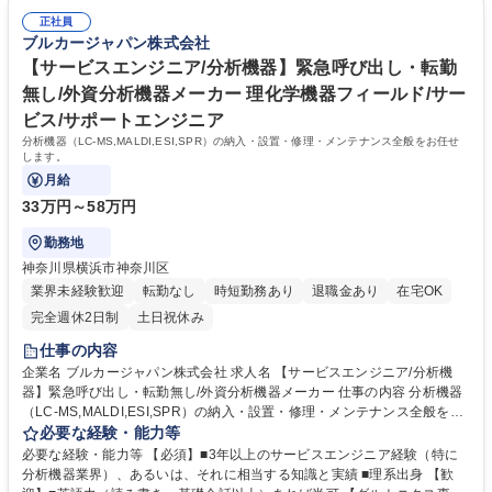
能な科学機器及び高価値な分析及び診断ソリューションにより、科学者は
正社員
分子レベル、細胞レベル及び微視的レベルで生命と物質を探索することが
ブルカージャパン株式会社
できるようになりました。当社は世界有数の分析機器メーカーの1つであ
り、最先端の技術と革新的なソリューションを継続的に開発していきま
【サービスエンジニア/分析機器】緊急呼び出し・転勤
す。 学歴・資格 学歴：大学院 大学 高専 短大 専修学校 高校 語学力：英語
無し/外資分析機器メーカー 理化学機器フィールド/サー
資格：
ビス/サポートエンジニア
分析機器（LC-MS,MALDI,ESI,SPR）の納入・設置・修理・メンテナンス全般をお任せ
します。
月給
33万円～58万円
勤務地
神奈川県横浜市神奈川区
業界未経験歓迎
転勤なし
時短勤務あり
退職金あり
在宅OK
完全週休2日制
土日祝休み
仕事の内容
企業名 ブルカージャパン株式会社 求人名 【サービスエンジニア/分析機
器】緊急呼び出し・転勤無し/外資分析機器メーカー 仕事の内容 分析機器
（LC-MS,MALDI,ESI,SPR）の納入・設置・修理・メンテナンス全般をお
任せします。 【詳細】 ・装置納入 ・使用、操作方法の教育※アプリケー
必要な経験・能力等
ションエンジニア的な役割含 ・トラブルシューティング ・機器のメンテ
必要な経験・能力等 【必須】■3年以上のサービスエンジニア経験（特に
ナンス ・保守契約や装置アップグレードのプロモーション 募集職種 【サ
分析機器業界）、あるいは、それに相当する知識と実績 ■理系出身 【歓
ービスエンジニア/分析機器】緊急呼び出し・転勤無し/外資分析機器メー