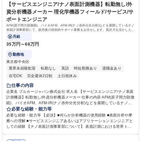
【サービスエンジニア/ナノ表面計測機器】転勤無し/外
資分析機器メーカー 理化学機器フィールド/サービス/サ
ポートエンジニア
AFM(原子間力顕微鏡)、バイオAFM、AFM-IR(ナノ赤外分光分析)などを展開しているナノ
表面計測事業部にて、販売後の技術的サポート業務をお任せします。英語力を活かしたい
方大歓迎です。
月給
35万円～66万円
勤務地
東京都中央区
業界未経験歓迎
転勤なし
英語
時短勤務あり
退職金あり
在宅OK
完全週休2日制
土日祝休み
仕事の内容
企業名 ブルカージャパン株式会社 求人名 【サービスエンジニア/ナノ表面
計測機器】転勤無し/外資分析機器メーカー 仕事の内容 AFM(原子間力顕微
鏡)、バイオAFM、AFM-IR(ナノ赤外分光分析)などを展開しているナノ表
面計測事業部にて、販売後の技術的サポート業務をお任せします。英語力
必要な経験・能力等
を活かしたい方大歓迎です。 【詳細】 ・装置納入 ・使用、操作方法の教
必要な経験・能力等 【必須】■何らか分析機器の使用経験 ■表面分析や摩
育※アプリケーションエンジニア的な役割含 ・トラブルシューティング
擦への理解 ■サービスエンジニアあるいはアプリケーションエンジニアと
・機器のメンテナンス ・保守契約や装置アップグレードのプロモーション
しての経験 【ナノ表面計測事業部について】 表面計測における世界トッ
募集職種 【サービスエンジニア/ナノ表面計測機器】転勤無し/外資分析機
プシェアを誇る製品群をラインナップ。高性能原子間力顕微鏡（AFM）を
器メーカー
始めとし、オプティカルプロファイラー、触針式プロファイリングシステ