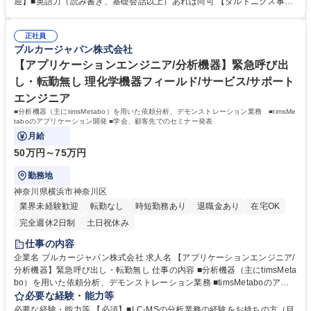
迎】■英語力（読み書き、基礎会話以上）あれば尚可 【ダルトニクス事業
カー
部】 医療、ライフサイエンス、創薬、材料科学、化合物のスクリーニング
等の最先端研究分野に質量分析装置、その周辺機器、ソフトウェア、消耗
正社員
品、アプリケーションサポート、及びそれらの最新情報とアフターサービ
ブルカージャパン株式会社
スを提供しています。 学歴・資格 学歴：大学院 大学 高専 語学力： 資
格：
【アプリケーションエンジニア/分析機器】緊急呼び出
し・転勤無し 理化学機器フィールド/サービス/サポート
エンジニア
■分析機器（主にtimsMetabo）を用いた依頼分析、デモンストレーション業務 ■timsMe
taboのアプリケーション開発 ■学会、顧客先でのセミナー発表
月給
50万円～75万円
勤務地
神奈川県横浜市神奈川区
業界未経験歓迎
転勤なし
時短勤務あり
退職金あり
在宅OK
完全週休2日制
土日祝休み
仕事の内容
企業名 ブルカージャパン株式会社 求人名 【アプリケーションエンジニア/
分析機器】緊急呼び出し・転勤無し 仕事の内容 ■分析機器（主にtimsMeta
bo）を用いた依頼分析、デモンストレーション業務 ■timsMetaboのアプ
リケーション開発 ■学会、顧客先でのセミナー発表 【ダルトニクス事業
必要な経験・能力等
部】 医療、ライフサイエンス、創薬、材料科学、化合物のスクリーニング
必要な経験・能力等 【必須】■LC-MSの分析業務の経験をお持ちの方（目