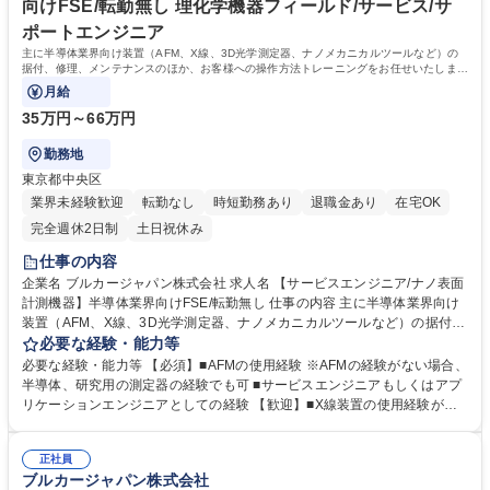
向けFSE/転勤無し 理化学機器フィールド/サービス/サ
ポートエンジニア
主に半導体業界向け装置（AFM、X線、3D光学測定器、ナノメカニカルツールなど）の
据付、修理、メンテナンスのほか、お客様への操作方法トレーニングをお任せいたしま
す。
月給
35万円～66万円
勤務地
東京都中央区
業界未経験歓迎
転勤なし
時短勤務あり
退職金あり
在宅OK
完全週休2日制
土日祝休み
仕事の内容
企業名 ブルカージャパン株式会社 求人名 【サービスエンジニア/ナノ表面
計測機器】半導体業界向けFSE/転勤無し 仕事の内容 主に半導体業界向け
装置（AFM、X線、3D光学測定器、ナノメカニカルツールなど）の据付、
修理、メンテナンスのほか、お客様への操作方法トレーニングをお任せい
必要な経験・能力等
たします。 【詳細】 ・装置納入 ・使用、操作方法の教育※アプリケーシ
必要な経験・能力等 【必須】■AFMの使用経験 ※AFMの経験がない場合、
ョンエンジニア的な役割含 ・トラブルシューティング ・機器のメンテナ
半導体、研究用の測定器の経験でも可 ■サービスエンジニアもしくはアプ
ンス ・保守契約や装置アップグレードのプロモーション 募集職種 【サー
リケーションエンジニアとしての経験 【歓迎】■X線装置の使用経験があ
ビスエンジニア/ナノ表面計測機器】半導体業界向けFSE/転勤無し
ればプラス ■日常業務で使用可能な英語力 ■科学、電気、物理、工学系の
学士以上 学歴・資格 学歴：大学院 大学 高専 語学力： 資格：
正社員
ブルカージャパン株式会社