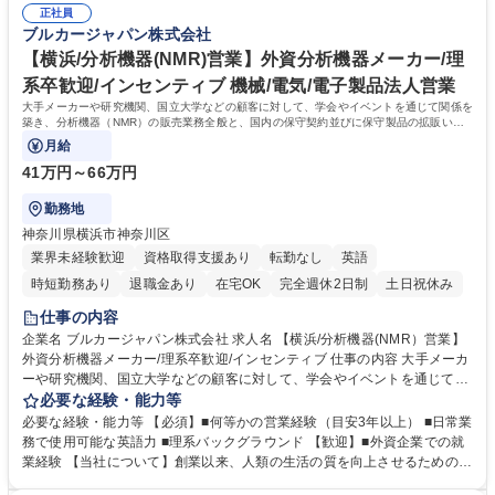
正社員
により、科学者は分子レベル、細胞レベル及び微視的レベルで生命と物質
ブルカージャパン株式会社
を探索することができるようになりました。当社は世界有数の分析機器メ
ーカーの1つであり、最先端の技術と革新的なソリューションを継続的に
【横浜/分析機器(NMR)営業】外資分析機器メーカー/理
開発していきます。 学歴・資格 学歴：大学院 大学 高専 短大 専修学校 高
系卒歓迎/インセンティブ 機械/電気/電子製品法人営業
校 語学力：英語 資格：
大手メーカーや研究機関、国立大学などの顧客に対して、学会やイベントを通じて関係を
築き、分析機器（NMR）の販売業務全般と、国内の保守契約並びに保守製品の拡販いた
だきます。
月給
41万円～66万円
勤務地
神奈川県横浜市神奈川区
業界未経験歓迎
資格取得支援あり
転勤なし
英語
時短勤務あり
退職金あり
在宅OK
完全週休2日制
土日祝休み
仕事の内容
企業名 ブルカージャパン株式会社 求人名 【横浜/分析機器(NMR）営業】
外資分析機器メーカー/理系卒歓迎/インセンティブ 仕事の内容 大手メーカ
ーや研究機関、国立大学などの顧客に対して、学会やイベントを通じて関
係を築き、分析機器（NMR）の販売業務全般と、国内の保守契約並びに
必要な経験・能力等
保守製品の拡販いただきます。 ≪詳細≫ ■分析機器（NMR）の販売業務
必要な経験・能力等 【必須】■何等かの営業経験（目安3年以上） ■日常業
全般 ■販売代理店への販売サポート ■学会・イベント等での出展対応 ■日
務で使用可能な英語力 ■理系バックグラウンド 【歓迎】■外資企業での就
本における保守契約並びに保守製品の拡販 募集職種 【横浜/分析機器(NM
業経験 【当社について】創業以来、人類の生活の質を向上させるための新
R）営業】外資分析機器メーカー/理系卒歓迎/インセンティブ
しいアプリケーションを開発することを可能にしてきました。当社の高性