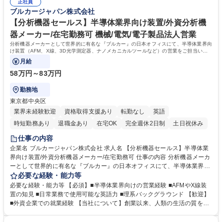
正社員
ム、多目的な材料試験に対応するトライボロジー／メカニカル特性試験装
ブルカージャパン株式会社
置、ナノインデンテーションシステム等装置群の販売・アフターサービス
【分析機器セールス】半導体業界向け装置/外資分析機
を提供。 学歴・資格 学歴：大学院 大学 語学力：英語 資格：
器メーカー/在宅勤務可 機械/電気/電子製品法人営業
分析機器メーカーとして世界的に有名な『ブルカー』の日本オフィスにて、半導体業界向
け装置（AFM、X線、3D光学測定器、ナノメカニカルツールなど）の営業をご担当いた
だきます。
月給
58万円～83万円
勤務地
東京都中央区
業界未経験歓迎
資格取得支援あり
転勤なし
英語
時短勤務あり
退職金あり
在宅OK
完全週休2日制
土日祝休み
仕事の内容
企業名 ブルカージャパン株式会社 求人名 【分析機器セールス】半導体業
界向け装置/外資分析機器メーカー/在宅勤務可 仕事の内容 分析機器メーカ
ーとして世界的に有名な『ブルカー』の日本オフィスにて、半導体業界向
け装置（AFM、X線、3D光学測定器、ナノメカニカルツールなど）の営業
必要な経験・能力等
をご担当いただきます。 【担当製品】AFM、X線、3D光学測定器、ナノ
必要な経験・能力等 【必須】■半導体業界向けの営業経験 ■AFMやX線装
メカニカルツールなど 募集職種 【分析機器セールス】半導体業界向け装
置の知見 ■日常業務で使用可能な英語力 ■理系バックグラウンド 【歓迎】
置/外資分析機器メーカー/在宅勤務可
■外資企業での就業経験 【当社について】創業以来、人類の生活の質を向
上させるための新しいアプリケーションを開発することを可能にしてきま
した。当社の高性能な科学機器及び高価値な分析及び診断ソリューション