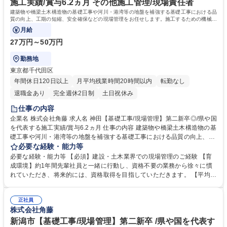
施工実績/賞与6.2ヵ月 その他施工管理/現場責任者
建築物や橋梁土木構造物の基礎工事や河川・港湾等の地盤を補強する基礎工事における品
質の向上、工期の短縮、安全確保などの現場管理をお任せします。施工するための機械の
配置をCAD図面で作ることもあります。
月給
27万円～50万円
勤務地
東京都千代田区
年間休日120日以上
月平均残業時間20時間以内
転勤なし
退職金あり
完全週休2日制
土日祝休み
仕事の内容
企業名 株式会社角藤 求人名 神田【基礎工事/現場管理】第二新卒◎/県や国
を代表する施工実績/賞与6.2ヵ月 仕事の内容 建築物や橋梁土木構造物の基
礎工事や河川・港湾等の地盤を補強する基礎工事における品質の向上、工
期の短縮、安全確保などの現場管理をお任せします。施工するための機械
必要な経験・能力等
の配置をCAD図面で作ることもあります。 【具体的には】■工程管理(ス
必要な経験・能力等 【必須】建設・土木業界での現場管理のご経験 【育
ケジュールの確認・調整や現場への指示) ■品質管理(作業の進行状況や仕
成環境】約1年間先輩社員と一緒に行動し、資格不要の業務から徐々に慣
上がりの確認 ・修正指示）■安全管理（日々の打ち合わせ・現場確認 ・職
れていただき、将来的には、資格取得を目指していただきます。 【平均勤
人の指導・教育 溶接作業には資格が必要ですが社内制度を利用して取得で
続16.5年の当社の魅力】ワークライフバランスの両立：平均有給取得9日
きます。） 【補足】担当案件は東京都がメインであり、掛け持ちはありま
以上、年休121日、残業月13.9時間 安定：創業91年の長野県売上ランキン
せん。工期は、1～2週間の案件もあれば半年～1年程度の案件と様々で
正社員
グ12位！国内拠点18ヶ所あり、年間に携わる工事件数約1,500件、日本を
株式会社角藤
す。 募集職種 神田【基礎工事/現場管理】第二新卒◎/県や国を代表する施
支える代表的な施工実績多数 学歴・資格 学歴：大学院 大学 高専 短大 専
工実績/賞与6.2ヵ月
修学校 高校 語学力： 資格：第一種運転免許普通自動車
新潟市【基礎工事/現場管理】第二新卒 /県や国を代表す