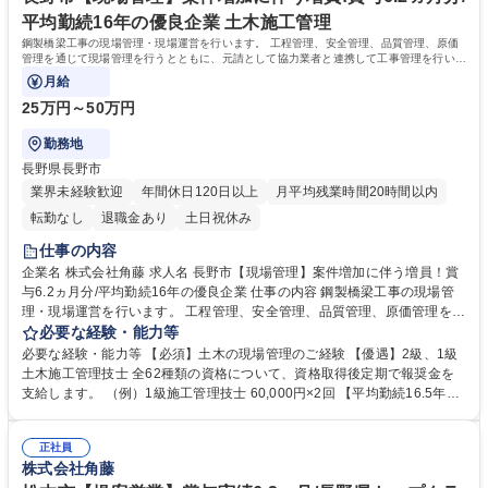
転免許普通自動車
平均勤続16年の優良企業 土木施工管理
鋼製橋梁工事の現場管理・現場運営を行います。 工程管理、安全管理、品質管理、原価
管理を通じて現場管理を行うとともに、元請として協力業者と連携して工事管理を行いま
す。
月給
25万円～50万円
勤務地
長野県長野市
業界未経験歓迎
年間休日120日以上
月平均残業時間20時間以内
転勤なし
退職金あり
土日祝休み
仕事の内容
企業名 株式会社角藤 求人名 長野市【現場管理】案件増加に伴う増員！賞
与6.2ヵ月分/平均勤続16年の優良企業 仕事の内容 鋼製橋梁工事の現場管
理・現場運営を行います。 工程管理、安全管理、品質管理、原価管理を通
じて現場管理を行うとともに、元請として協力業者と連携して工事管理を
必要な経験・能力等
行います。 【担当案件】担当案件数は1人あたり1つで、掛け持ちはあり
必要な経験・能力等 【必須】土木の現場管理のご経験 【優遇】2級、1級
ません。 【エリア】長野・岐阜・東京・横浜など全国にわたります。県外
土木施工管理技士 全62種類の資格について、資格取得後定期で報奨金を
の場合は長期出張（数ヶ月～1年程度）のうえ対応をいただきます。 【工
支給します。 （例）1級施工管理技士 60,000円×2回 【平均勤続16.5年の
期】数ヶ月～1年程度の案件が多いです。 【出張の補足】遠方の現場の場
当社の魅力】 ワークライフバランスの両立：平均有給取得9日以上、残業
合は、宿泊施設を会社が用意、出張していただきます。出張に対する手当
月13.9時間。 安定感：創業91年の長野県売上ランキング12位！国内拠点1
（日当・食事手当）等は充実しており、個人の負担を軽減するようにして
正社員
8ヶ所あり、年間に携わる工事件数約1,500件、日本を支える代表的な施工
株式会社角藤
います。 募集職種 長野市【現場管理】案件増加に伴う増員！賞与6.2ヵ月
実績多数 。 待遇面：上場企業レベルの規模感で、待遇面も抜群。社員へ