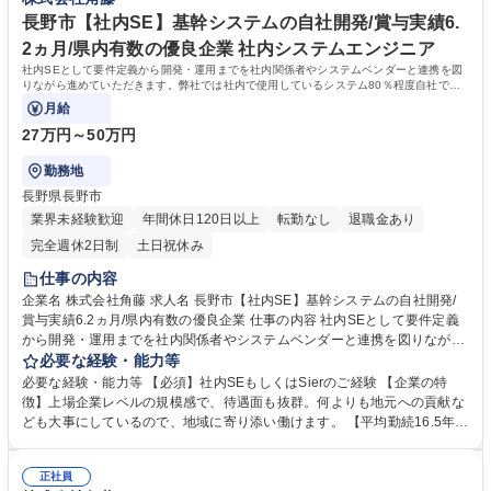
【当社の魅力】安定：創業91年の長野県売上ランキング12位！国内拠点1
優良企業/転勤無
8ヶ所あり、年間に携わる工事件数約1,500件 WLBの両立可：平均勤続年
長野市【社内SE】基幹システムの自社開発/賞与実績6.
数16.7年、年休121日、平均有給取得日数9.0日、育休取得率100％ 学歴・
2ヵ月/県内有数の優良企業 社内システムエンジニア
資格 学歴：大学院 大学 語学力： 資格：第一種運転免許普通自動車
社内SEとして要件定義から開発・運用までを社内関係者やシステムベンダーと連携を図
りながら進めていただきます。弊社では社内で使用しているシステム80％程度自社で開
発しています。
月給
27万円～50万円
勤務地
長野県長野市
業界未経験歓迎
年間休日120日以上
転勤なし
退職金あり
完全週休2日制
土日祝休み
仕事の内容
企業名 株式会社角藤 求人名 長野市【社内SE】基幹システムの自社開発/
賞与実績6.2ヵ月/県内有数の優良企業 仕事の内容 社内SEとして要件定義
から開発・運用までを社内関係者やシステムベンダーと連携を図りながら
進めていただきます。弊社では社内で使用しているシステム80％程度自社
必要な経験・能力等
で開発しています。 ■基幹業務システム（会計システムや生産管理システ
必要な経験・能力等 【必須】社内SEもしくはSierのご経験 【企業の特
ム）の自社開発をお任せします。要件定義から開発、運用までを社内関係
徴】上場企業レベルの規模感で、待遇面も抜群。何よりも地元への貢献な
者やシステムベンダーと連携を取りながら行っていだきます。 ■運用保
ども大事にしているので、地域に寄り添い働けます。 【平均勤続16.5年の
守：社内のIT資産の運用保守をお任せする場合もございます。 ※業務とし
当社の魅力】 ワークライフバランスの両立：平均有給取得9日以上、残業
ては自社開発がメインです。 ■社内ヘルプデスク等 募集職種 長野市【社
月13.9時間。 安定感：創業91年の長野県売上ランキング12位！国内拠点1
内SE】基幹システムの自社開発/賞与実績6.2ヵ月/県内有数の優良企業
正社員
8ヶ所あり、年間に携わる工事件数約1,500件、日本を支える代表的な施工