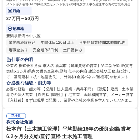
メント系外装材(ALC/押出成型セメント板等)の材料及び工事を受注する為の営業をお任せ
します。
月給
27万円～50万円
勤務地
新潟県新潟市中央区
業界未経験歓迎
年間休日120日以上
月平均残業時間20時間以内
退職金あり
完全週休2日制
土日祝休み
仕事の内容
企業名 株式会社角藤 求人名 新潟市【建築資材の営業】第二新卒歓迎/賞与
実績6.2ヵ月/県内の優良企業/転勤無 仕事の内容 建設会社や工務店に対し
て、基礎建材（杭・地盤改良）、外装材(金属パネル/屋根等)やセメント系
外装材(ALC/押出成型セメント板等)の材料及び工事を受注する為の営業を
必要な経験・能力等
お任せします。 ※金属系外装材は、建物や景観材等の「意匠材」として使
必要な経験・能力等 【必須】法人営業（業界不問）【歓迎】建築・土木業
用されます。自身の提案で、街の美化や利便性の向上に貢献できる仕事で
界での法人営業 【過去採用職種】住宅営業、金融機関営業、メーカー営業
す。 【工事実績】JR長野駅（鉄骨・外装)、東京駅丸の内駅舎（外壁・内
【入社後】まずは現場に配属し、業界や当社の事業を学んでいただきます
壁）、長野県立美術館（基礎・外装）、東京ミッドタウン（外壁・内壁）
【当社について】東京駅丸の内駅舎や赤坂サカスといったランドマークか
【入社後には】現場理解のために最大1年間、土木工事における杭や山留
ら、北陸新幹線などのインフラ設備、商業施設、学校、病院、工場などの
工事の、品質向上、工期短縮、安全確保などの現場管理をお任せします。
正社員
建築工事、橋梁・土木工事まで幅広いジャンルの建設に関わっています。
株式会社角藤
募集職種 新潟市【建築資材の営業】第二新卒歓迎/賞与実績6.2ヵ月/県内の
【当社の魅力】安定：創業91年の長野県売上ランキング12位！国内拠点1
優良企業/転勤無
8ヶ所あり、年間に携わる工事件数約1,500件 WLBの両立可：平均勤続年
松本市【土木施工管理】平均勤続16年の優良企業/賞与
数16.7年、年休121日、平均有給取得日数9.0日、育休取得率100％ 学歴・
6.2ヶ月分支給/直行直帰 土木施工管理
資格 学歴：大学院 大学 語学力： 資格：第一種運転免許普通自動車