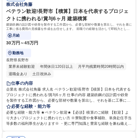
株式会社角藤
全確保などの現場管理をお任せします。 募集職種 名古屋市【建築資材の
上ランキング12位！国内拠点18ヶ所あり、年間に携わる工事件数約1,500
営業】賞与実績6.2ヵ月/規模大きなプロジェクトに携われる
件 WLBの両立可：平均勤続年数16.7年、年休121日、平均有給取得日数9.
ベテラン歓迎!長野市【積算】日本を代表するプロジェ
0日、育休取得率100％ 学歴・資格 学歴：大学院 大学 語学力： 資格：第
クトに携われる!賞与6ヶ月 建築積算
一種運転免許普通自動車
建築鉄鋼の設計図や鉄骨を製作する工作図から、必要な部材や数量を算出し、それを基に
工事に係る費用の見積書を作成をお任せします。 前職での経験を活かして即戦力として
活躍していただくことを期待します
月給
30万円～45万円
勤務地
長野県長野市
業界未経験歓迎
年間休日120日以上
月平均残業時間20時間以内
退職金あり
土日祝休み
仕事の内容
企業名 株式会社角藤 求人名 ベテラン歓迎!長野市【積算】日本を代表する
プロジェクトに携われる!賞与6ヶ月 仕事の内容 建築鉄鋼の設計図や鉄骨
を製作する工作図から、必要な部材や数量を算出し、それを基に工事に係
る費用の見積書を作成をお任せします。 前職での経験を活かして即戦力と
必要な経験・能力等
して活躍していただくことを期待します 【事業について】 ・駅舎や新幹
必要な経験・能力等 ★ベテラン歓迎★【必須】積算のご経験 【歓迎】よ
線等のインフラ整備、商業施設や学校、病院および工場等の 建設工事を請
り大きいプロジェクトに携わりたい方 ※寮制度や食事補助、単身赴任手当
け負っています。 ・また、社会基盤を支える橋梁や土木工事まで、幅広い
等多数の福利厚生があります※ ・更に専門知識と豊富な経験を兼ね備えた
ジャンルの建設に 関わっており、地域に密着した工事から全国規模のビッ
プロフェッショナルに支えられ ながら、確実にスキルアップを図ることも
グプロジェクト まで、幅広い案件に参画しています。 募集職種 ベテラン
可能です。自分の能力を高め たいと思っている方には、最適な職場だと自