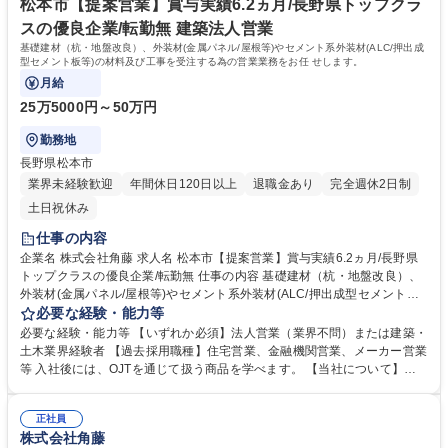
分/平均勤続16年の優良企業
の還元を大切にしており、賞与は年3回、6.2ヶ月分支給。 学歴・資格 学
松本市【提案営業】賞与実績6.2ヵ月/長野県トップクラ
歴：大学院 大学 高専 短大 専修学校 高校 語学力： 資格：1級土木施工管
スの優良企業/転勤無 建築法人営業
理技士 2級土木施工管理技士
基礎建材（杭・地盤改良）、外装材(金属パネル/屋根等)やセメント系外装材(ALC/押出成
型セメント板等)の材料及び工事を受注する為の営業業務をお任 せします。
月給
25万5000円～50万円
勤務地
長野県松本市
業界未経験歓迎
年間休日120日以上
退職金あり
完全週休2日制
土日祝休み
仕事の内容
企業名 株式会社角藤 求人名 松本市【提案営業】賞与実績6.2ヵ月/長野県
トップクラスの優良企業/転勤無 仕事の内容 基礎建材（杭・地盤改良）、
外装材(金属パネル/屋根等)やセメント系外装材(ALC/押出成型セメント板
等)の材料及び工事を受注する為の営業業務をお任 せします。 ※金属系外
必要な経験・能力等
装材は、建物や景観材等の「意匠材」として使用されます。 自身の提案
必要な経験・能力等 【いずれか必須】法人営業（業界不問）または建築・
で、街の美化や利便性の向上に貢献できる仕事です。 【当社の魅力】 安
土木業界経験者 【過去採用職種】住宅営業、金融機関営業、メーカー営業
定：創業91年の長野県売上ランキング12位！国内拠点18ヶ所あり、年間
等 入社後には、OJTを通じて扱う商品を学べます。 【当社について】東
に携わる工事件数約1,500件 ワークライフバランスの両立可：平均勤続年
京駅丸の内駅舎や赤坂サカスといったランドマークから、北陸新幹線など
数16.7年、年休121日、平均有給取得日数9.0日、育休取得率100％ 募集職
のインフラ設備、商業施設、学校、病院、工場などの建築工事、橋梁・土
種 松本市【提案営業】賞与実績6.2ヵ月/長野県トップクラスの優良企業/転
正社員
木工事まで幅広いジャンルの建設に関わっています。 【当社の魅力】安
株式会社角藤
勤無
定：創業91年の長野県売上ランキング12位！国内拠点18ヶ所あり、年間