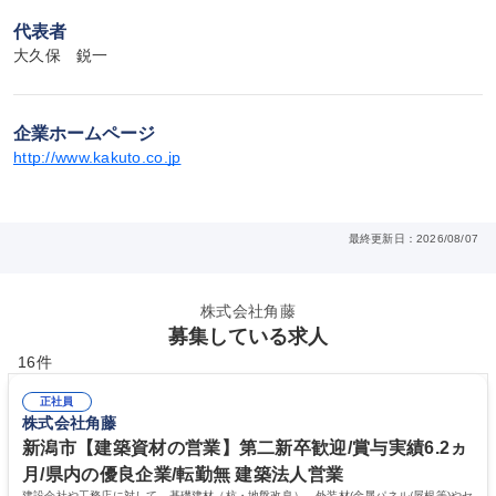
代表者
大久保　鋭一
企業ホームページ
http://www.kakuto.co.jp
最終更新日：2026/08/07
株式会社角藤
募集している求人
16件
正社員
株式会社角藤
新潟市【建築資材の営業】第二新卒歓迎/賞与実績6.2ヵ
月/県内の優良企業/転勤無 建築法人営業
建設会社や工務店に対して、基礎建材（杭・地盤改良）、外装材(金属パネル/屋根等)やセ