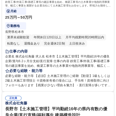
鉄骨工事/外装工事/基礎工事等の建設事業を始め、橋梁工事等の土木事業や地熱利用事業
等、幅広く事業を展開する企業当社にて土木施工管理をお任せします。即戦力を期待しま
す。
月給
25万円～50万円
勤務地
長野県松本市
業界未経験歓迎
年間休日120日以上
月平均残業時間20時間以内
転勤なし
退職金あり
完全週休2日制
土日祝休み
仕事の内容
企業名 株式会社角藤 求人名 松本市【土木施工管理】平均勤続16年の優良
企業/賞与6.2ヶ月分支給/直行直帰 仕事の内容 鉄骨工事/外装工事/基礎工事
等の建設事業を始め、橋梁工事等の土木事業や地熱利用事業等、幅広く事
業を展開する企業当社にて土木施工管理をお任せします。即戦力を期待し
必要な経験・能力等
ます。 【具体的には】土木工事における杭や山留工事の、品質の向上、工
必要な経験・能力等 【必須】土木施工管理のご経験 【歓迎】1級もしくは
期の短縮、安全確保などの管理を通じて、現場管理をお任せします。施工
2級土木施工管理技士 ※資格保有者の場合には、手当有！資格取得に向け
するための機械の配置をCAD図面で作ることもあります。 ■担当案件：担
フォローもあります 【残業が少ない理由＆魅力】・直行直帰が多いです。
当案件数は1人あたり1つで、掛け持ちはありません。 ■エリア：県内がメ
・杭の工事は暗くなるとできないため、16：30か17：00に終えて直帰し
インです。 ■工期：1～2週間の案件もあれば半年～1年程度の案件と様々
ます。・安全関係の書類は専門の事務担当を配置しているため、自分で作
です。 募集職種 松本市【土木施工管理】平均勤続16年の優良企業/賞与6.
正社員
成する必要はありません。自分で作成する必要がある書類は、別日にまと
株式会社角藤
2ヶ月分支給/直行直帰
めて作成するので残業してまで作成はしません。 ★有給も最大支給40日
あり。 学歴・資格 学歴：大学院 大学 高専 短大 専修学校 高校 語学力：
長野市【土木施工管理】平均勤続16年の県内有数の優
資格：2級土木施工管理技士 1級土木施工管理技士
良企業/直行直帰/福利厚生 建築構造設計