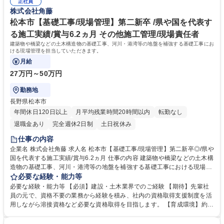
歓迎!長野市【積算】日本を代表するプロジェクトに携われる!賞与6ヶ月
正社員
負しています。 ◎業界トップを目指している“少数精鋭集団”と一緒に、当
株式会社角藤
社ならではの ダイナミズムを存分に体感して下さい。何れは、日本を象徴
するような 建設に携わりたいという「夢」を叶えることも可能です。 学
松本市【基礎工事/現場管理】第二新卒 /県や国を代表す
歴・資格 学歴：大学院 大学 高専 短大 専修学校 高校 語学力： 資格：
る施工実績/賞与6.2ヵ月 その他施工管理/現場責任者
建築物や橋梁などの土木構造物の基礎工事、河川・港湾等の地盤を補強する基礎工事にお
ける現場管理を担当していただきます。
月給
27万円～50万円
勤務地
長野県松本市
年間休日120日以上
月平均残業時間20時間以内
転勤なし
退職金あり
完全週休2日制
土日祝休み
仕事の内容
企業名 株式会社角藤 求人名 松本市【基礎工事/現場管理】第二新卒◎/県や
国を代表する施工実績/賞与6.2ヵ月 仕事の内容 建築物や橋梁などの土木構
造物の基礎工事、河川・港湾等の地盤を補強する基礎工事における現場管
理を担当していただきます。 【具体的には】■工程管理(スケジュールの確
必要な経験・能力等
認・調整や現場への指示) ■品質管理(作業の進行状況や仕上がりの確認 ・
必要な経験・能力等 【必須】建設・土木業界でのご経験 【期待】先輩社
修正指示）■安全管理（日々の打ち合わせ・現場確認 ・職人の指導・教育
員の元で、資格不要の業務から経験を積み、社内の資格取得支援制度を活
溶接作業には資格が必要ですが社内制度を利用して取得できます。） 【補
用しながら溶接資格など必要な資格取得を目指します。 【育成環境】約1
足】担当案件は長野県内がメインであり、掛け持ちはありません。工期
年間先輩社員と一緒に行動し、資格不要の業務から徐々に慣れていただ
は、1～2週間の案件もあれば半年～1年程度の案件と様々です。 募集職種
き、将来的には、資格取得を目指していただきます。 【平均勤続16.5年の