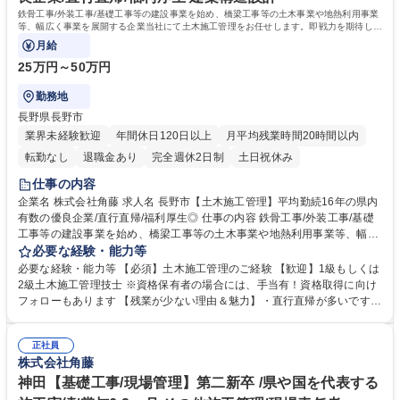
鉄骨工事/外装工事/基礎工事等の建設事業を始め、橋梁工事等の土木事業や地熱利用事業
等、幅広く事業を展開する企業当社にて土木施工管理をお任せします。即戦力を期待しま
す。
月給
25万円～50万円
勤務地
長野県長野市
業界未経験歓迎
年間休日120日以上
月平均残業時間20時間以内
転勤なし
退職金あり
完全週休2日制
土日祝休み
仕事の内容
企業名 株式会社角藤 求人名 長野市【土木施工管理】平均勤続16年の県内
有数の優良企業/直行直帰/福利厚生◎ 仕事の内容 鉄骨工事/外装工事/基礎
工事等の建設事業を始め、橋梁工事等の土木事業や地熱利用事業等、幅広
く事業を展開する企業当社にて土木施工管理をお任せします。即戦力を期
必要な経験・能力等
待します。 【具体的には】土木工事における杭や山留工事の、品質の向
必要な経験・能力等 【必須】土木施工管理のご経験 【歓迎】1級もしくは
上、工期の短縮、安全確保などの管理を通じて、現場管理をお任せしま
2級土木施工管理技士 ※資格保有者の場合には、手当有！資格取得に向け
す。施工するための機械の配置をCAD図面で作ることもあります。 ■担当
フォローもあります 【残業が少ない理由＆魅力】・直行直帰が多いです。
案件：担当案件数は1人あたり1つで、掛け持ちはありません。 ■エリア：
・杭の工事は暗くなるとできないため、16：30か17：00に終えて直帰し
県内がメインです。 ■工期：1～2週間の案件もあれば半年～1年程度の案
ます。・安全関係の書類は専門の事務担当を配置しているため、自分で作
件と様々です。 募集職種 長野市【土木施工管理】平均勤続16年の県内有
正社員
成する必要はありません。自分で作成する必要がある書類は、別日にまと
株式会社角藤
数の優良企業/直行直帰/福利厚生◎
めて作成するので残業してまで作成はしません。 ★有給も最大支給40日
あり。 学歴・資格 学歴：大学院 大学 高専 短大 専修学校 高校 語学力：
神田【基礎工事/現場管理】第二新卒 /県や国を代表する
資格：2級土木施工管理技士 1級土木施工管理技士