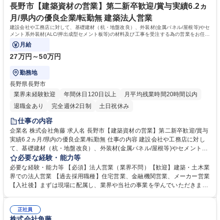
に携わる工事件数約1,500件 WLBの両立可：平均勤続年数16.7年、年休12
長野市【建築資材の営業】第二新卒歓迎/賞与実績6.2ヵ
1日、平均有給取得日数9.0日、育休取得率100％ 学歴・資格 学歴：大学
月/県内の優良企業/転勤無 建築法人営業
院 大学 高専 短大 専修学校 高校 語学力： 資格：第一種運転免許普通自動
建設会社や工務店に対して、基礎建材（杭・地盤改良）、外装材(金属パネル/屋根等)やセ
車
メント系外装材(ALC/押出成型セメント板等)の材料及び工事を受注する為の営業をお任せ
します。
月給
27万円～50万円
勤務地
長野県長野市
業界未経験歓迎
年間休日120日以上
月平均残業時間20時間以内
退職金あり
完全週休2日制
土日祝休み
仕事の内容
企業名 株式会社角藤 求人名 長野市【建築資材の営業】第二新卒歓迎/賞与
実績6.2ヵ月/県内の優良企業/転勤無 仕事の内容 建設会社や工務店に対し
て、基礎建材（杭・地盤改良）、外装材(金属パネル/屋根等)やセメント系
外装材(ALC/押出成型セメント板等)の材料及び工事を受注する為の営業を
必要な経験・能力等
お任せします。 ※金属系外装材は、建物や景観材等の「意匠材」として使
必要な経験・能力等 【必須】法人営業（業界不問）【歓迎】建築・土木業
用されます。自身の提案で、街の美化や利便性の向上に貢献できる仕事で
界での法人営業 【過去採用職種】住宅営業、金融機関営業、メーカー営業
す。 【工事実績】JR長野駅（鉄骨・外装)、東京駅丸の内駅舎（外壁・内
【入社後】まずは現場に配属し、業界や当社の事業を学んでいただきます
壁）、長野県立美術館（基礎・外装）、東京ミッドタウン（外壁・内壁）
【当社について】東京駅丸の内駅舎や赤坂サカスといったランドマークか
【入社後には】現場理解のために最大1年間、土木工事における杭や山留
ら、北陸新幹線などのインフラ設備、商業施設、学校、病院、工場などの
工事の、品質向上、工期短縮、安全確保などの現場管理をお任せします。
正社員
建築工事、橋梁・土木工事まで幅広いジャンルの建設に関わっています。
株式会社角藤
募集職種 長野市【建築資材の営業】第二新卒歓迎/賞与実績6.2ヵ月/県内の