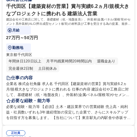
歴：大学院 大学 高専 短大 専修学校 高校 語学力： 資格：
の県内有数の優良企業/賞与6.2ヶ月分
千代田区【建築資材の営業】賞与実績6.2ヵ月/規模大き
なプロジェクトに携われる 建築法人営業
建設会社や工務店に対して、基礎建材（杭・地盤改良）、外装材(金属パネル/屋根等)やセ
メント系外装材(ALC/押出成型セメント板等)の材料及び工事を受注する為の提案、進捗管
理のサポート、精算をお任せします。
月給
27万円～50万円
勤務地
東京都千代田区
年間休日120日以上
月平均残業時間20時間以内
退職金あり
完全週休2日制
土日祝休み
仕事の内容
企業名 株式会社角藤 求人名 千代田区【建築資材の営業】賞与実績6.2ヵ
月/規模大きなプロジェクトに携われる 仕事の内容 建設会社や工務店に対
して、基礎建材（杭・地盤改良）、外装材(金属パネル/屋根等)やセメント
系外装材(ALC/押出成型セメント板等)の材料及び工事を受注する為の提
必要な経験・能力等
案、進捗管理のサポート、精算をお任せします。 ※金属系外装材は、建物
必要な経験・能力等 【必須】土木・建設業界での営業経験 売上高・純利
や景観材等の「意匠材」として使用されます。自身の提案で、街の美化や
益・社員数いずれも3年連続増加の安定した企業で、さらにスキルアップ
利便性の向上に貢献できる仕事です。 【工事実績】JR長野駅（鉄骨・外
を目指す方を募集します。 【当社について】東京駅丸の内駅舎や赤坂サカ
装)、東京駅丸の内駅舎（外壁・内壁）、長野県立美術館（基礎・外
スといったランドマークから、北陸新幹線などのインフラ設備、商業施
装）、東京ミッドタウン（外壁・内壁） 【入社後には】現場理解のために
設、学校、病院、工場などの建築工事、橋梁・土木工事まで幅広いジャン
最大1年間、土木工事における杭や山留工事の、品質向上、工期短縮、安
正社員
ルの建設に関わっています。 【当社の魅力】安定：創業91年の長野県売