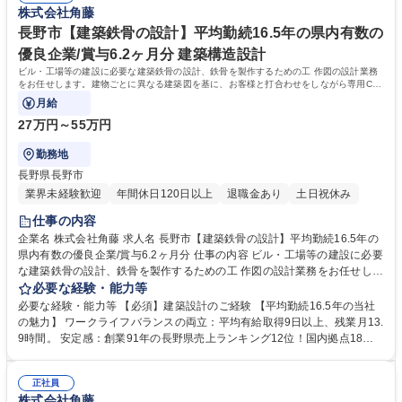
株式会社角藤
です。 募集職種 長野市【基礎工事/現場管理】第二新卒◎/県や国を代表す
に携わる工事件数約1,500件、日本を支える代表的な施工実績多数 学歴・
る施工実績/賞与6.2ヵ月
資格 学歴：大学院 大学 高専 短大 専修学校 高校 語学力： 資格：第一種運
長野市【建築鉄骨の設計】平均勤続16.5年の県内有数の
転免許普通自動車
優良企業/賞与6.2ヶ月分 建築構造設計
ビル・工場等の建設に必要な建築鉄骨の設計、鉄骨を製作するための工 作図の設計業務
をお任せします。建物ごとに異なる建築図を基に、お客様と打合わせをしながら専用CA
Dを使って作図します。
月給
27万円～55万円
勤務地
長野県長野市
業界未経験歓迎
年間休日120日以上
退職金あり
土日祝休み
仕事の内容
企業名 株式会社角藤 求人名 長野市【建築鉄骨の設計】平均勤続16.5年の
県内有数の優良企業/賞与6.2ヶ月分 仕事の内容 ビル・工場等の建設に必要
な建築鉄骨の設計、鉄骨を製作するための工 作図の設計業務をお任せしま
す。建物ごとに異なる建築図を基に、お客様と打合わせをしながら専用C
必要な経験・能力等
ADを使って作図します。 東京駅丸の内駅舎や赤坂サカスといったランド
必要な経験・能力等 【必須】建築設計のご経験 【平均勤続16.5年の当社
マークから、北陸新幹線などのインフラ設備に加えて、商業施設、学校、
の魅力】 ワークライフバランスの両立：平均有給取得9日以上、残業月13.
病院、工場などの建築工事、橋梁・土木工事まで非常に幅広いジャンルの
9時間。 安定感：創業91年の長野県売上ランキング12位！国内拠点18ヶ
建設に関わっています。各地の暮らしに密着した工事から、全国でも有数
所あり、年間に携わる工事件数約1,500件、日本を支える代表的な施工実
の規模のビッグプロジェクトまで幅広く参画しています。そのため、地域
績多数 。 待遇面：上場企業レベルの規模感で、待遇面も抜群。社員への
に貢献したい人も、日本を代表する建造物に携わりたい人も、希望を叶え
正社員
還元を大切にしており、賞与は年3回、6.2ヶ月分支給。 学歴・資格 学
株式会社角藤
ることができます。 募集職種 長野市【建築鉄骨の設計】平均勤続16.5年