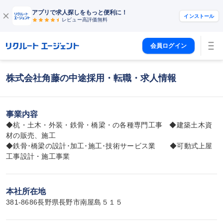
アプリで求人探しをもっと便利に！
インストール
レビュー高評価
無料
会員ログイン
株式会社角藤の中途採用・転職・求人情報
事業内容
◆杭・土木・外装・鉄骨・橋梁・の各種専門工事　◆建築土木資
材の販売、施工　　　

◆鉄骨･橋梁の設計･加工･施工･技術サービス業　　◆可動式上屋
工事設計・施工事業
本社所在地
381-8686長野県長野市南屋島５１５