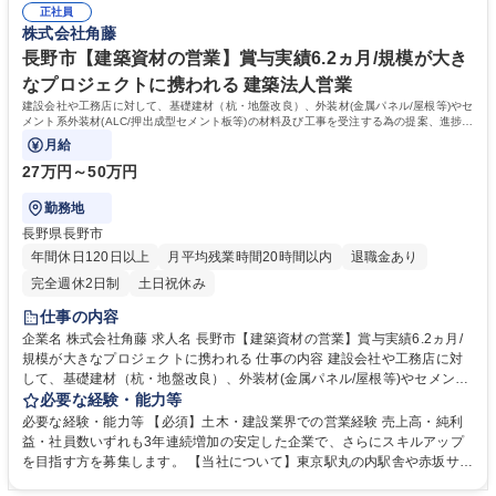
松本市【基礎工事/現場管理】第二新卒◎/県や国を代表する施工実績/賞与
正社員
当社の魅力】ワークライフバランスの両立：平均有給取得9日以上、年休1
株式会社角藤
6.2ヵ月
21日、残業月13.9時間 安定：創業91年の長野県売上ランキング12位！国
内拠点18ヶ所あり、年間に携わる工事件数約1,500件、日本を支える代表
長野市【建築資材の営業】賞与実績6.2ヵ月/規模が大き
的な施工実績多数 学歴・資格 学歴：大学院 大学 高専 短大 専修学校 高校
なプロジェクトに携われる 建築法人営業
語学力： 資格：第一種運転免許普通自動車
建設会社や工務店に対して、基礎建材（杭・地盤改良）、外装材(金属パネル/屋根等)やセ
メント系外装材(ALC/押出成型セメント板等)の材料及び工事を受注する為の提案、進捗管
理のサポート、精算をお任せします。
月給
27万円～50万円
勤務地
長野県長野市
年間休日120日以上
月平均残業時間20時間以内
退職金あり
完全週休2日制
土日祝休み
仕事の内容
企業名 株式会社角藤 求人名 長野市【建築資材の営業】賞与実績6.2ヵ月/
規模が大きなプロジェクトに携われる 仕事の内容 建設会社や工務店に対
して、基礎建材（杭・地盤改良）、外装材(金属パネル/屋根等)やセメント
系外装材(ALC/押出成型セメント板等)の材料及び工事を受注する為の提
必要な経験・能力等
案、進捗管理のサポート、精算をお任せします。 ※金属系外装材は、建物
必要な経験・能力等 【必須】土木・建設業界での営業経験 売上高・純利
や景観材等の「意匠材」として使用されます。自身の提案で、街の美化や
益・社員数いずれも3年連続増加の安定した企業で、さらにスキルアップ
利便性の向上に貢献できる仕事です。 【工事実績】JR長野駅（鉄骨・外
を目指す方を募集します。 【当社について】東京駅丸の内駅舎や赤坂サカ
装)、東京駅丸の内駅舎（外壁・内壁）、長野県立美術館（基礎・外
スといったランドマークから、北陸新幹線などのインフラ設備、商業施