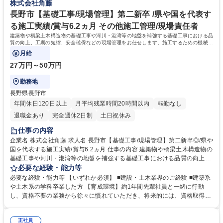
株式会社角藤
実績多数 。 待遇面：上場企業レベルの規模感で、待遇面も抜群。社員へ
の還元を大切にしており、賞与は年3回、6.2ヶ月分支給。 学歴・資格 学
長野市【基礎工事/現場管理】第二新卒 /県や国を代表す
歴：大学院 大学 語学力： 資格：第一種運転免許普通自動車
る施工実績/賞与6.2ヵ月 その他施工管理/現場責任者
建築物や橋梁土木構造物の基礎工事や河川・港湾等の地盤を補強する基礎工事における品
質の向上、工期の短縮、安全確保などの現場管理をお任せします。施工するための機械の
配置をCAD図面で作ることもあります。
月給
27万円～50万円
勤務地
長野県長野市
年間休日120日以上
月平均残業時間20時間以内
転勤なし
退職金あり
完全週休2日制
土日祝休み
仕事の内容
企業名 株式会社角藤 求人名 長野市【基礎工事/現場管理】第二新卒◎/県や
国を代表する施工実績/賞与6.2ヵ月 仕事の内容 建築物や橋梁土木構造物の
基礎工事や河川・港湾等の地盤を補強する基礎工事における品質の向上、
工期の短縮、安全確保などの現場管理をお任せします。施工するための機
必要な経験・能力等
械の配置をCAD図面で作ることもあります。 【具体的には】■工程管理
必要な経験・能力等 【いずれか必須】 ■建設・土木業界のご経験 ■建築系
(スケジュールの確認・調整や現場への指示) ■品質管理(作業の進行状況や
や土木系の学科卒業した方 【育成環境】約1年間先輩社員と一緒に行動
仕上がりの確認 ・修正指示）■安全管理（日々の打ち合わせ・現場確認 ・
し、資格不要の業務から徐々に慣れていただき、将来的には、資格取得を
職人の指導・教育 溶接作業には資格が必要ですが社内制度を利用して取得
目指していただきます。 【平均勤続16.5年の当社の魅力】ワークライフバ
できます。） 【補足】担当案件は長野県内がメインであり、掛け持ちはあ
ランスの両立：平均有給取得9日以上、年休121日、残業月13.9時間 安
りません。工期は、1～2週間の案件もあれば半年～1年程度の案件と様々
正社員
定：創業91年の長野県売上ランキング12位！国内拠点18ヶ所あり、年間