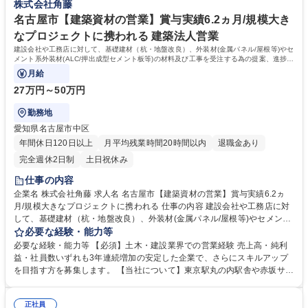
株式会社角藤
全確保などの現場管理をお任せします。 募集職種 千代田区【建築資材の
上ランキング12位！国内拠点18ヶ所あり、年間に携わる工事件数約1,500
営業】賞与実績6.2ヵ月/規模大きなプロジェクトに携われる
件 WLBの両立可：平均勤続年数16.7年、年休121日、平均有給取得日数9.
名古屋市【建築資材の営業】賞与実績6.2ヵ月/規模大き
0日、育休取得率100％ 学歴・資格 学歴：大学院 大学 語学力： 資格：第
なプロジェクトに携われる 建築法人営業
一種運転免許普通自動車
建設会社や工務店に対して、基礎建材（杭・地盤改良）、外装材(金属パネル/屋根等)やセ
メント系外装材(ALC/押出成型セメント板等)の材料及び工事を受注する為の提案、進捗管
理のサポート、精算をお任せします。
月給
27万円～50万円
勤務地
愛知県名古屋市中区
年間休日120日以上
月平均残業時間20時間以内
退職金あり
完全週休2日制
土日祝休み
仕事の内容
企業名 株式会社角藤 求人名 名古屋市【建築資材の営業】賞与実績6.2ヵ
月/規模大きなプロジェクトに携われる 仕事の内容 建設会社や工務店に対
して、基礎建材（杭・地盤改良）、外装材(金属パネル/屋根等)やセメント
系外装材(ALC/押出成型セメント板等)の材料及び工事を受注する為の提
必要な経験・能力等
案、進捗管理のサポート、精算をお任せします。 ※金属系外装材は、建物
必要な経験・能力等 【必須】土木・建設業界での営業経験 売上高・純利
や景観材等の「意匠材」として使用されます。自身の提案で、街の美化や
益・社員数いずれも3年連続増加の安定した企業で、さらにスキルアップ
利便性の向上に貢献できる仕事です。 【工事実績】JR長野駅（鉄骨・外
を目指す方を募集します。 【当社について】東京駅丸の内駅舎や赤坂サカ
装)、東京駅丸の内駅舎（外壁・内壁）、長野県立美術館（基礎・外
スといったランドマークから、北陸新幹線などのインフラ設備、商業施
装）、東京ミッドタウン（外壁・内壁） 【入社後には】現場理解のために
設、学校、病院、工場などの建築工事、橋梁・土木工事まで幅広いジャン
最大1年間、土木工事における杭や山留工事の、品質向上、工期短縮、安
正社員
ルの建設に関わっています。 【当社の魅力】安定：創業91年の長野県売