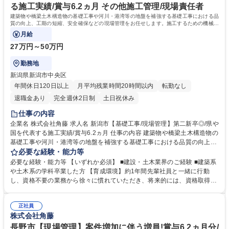
る施工実績/賞与6.2ヵ月 その他施工管理/現場責任者
建築物や橋梁土木構造物の基礎工事や河川・港湾等の地盤を補強する基礎工事における品
質の向上、工期の短縮、安全確保などの現場管理をお任せします。施工するための機械の
配置をCAD図面で作ることもあります。
月給
27万円～50万円
勤務地
新潟県新潟市中央区
年間休日120日以上
月平均残業時間20時間以内
転勤なし
退職金あり
完全週休2日制
土日祝休み
仕事の内容
企業名 株式会社角藤 求人名 新潟市【基礎工事/現場管理】第二新卒◎/県や
国を代表する施工実績/賞与6.2ヵ月 仕事の内容 建築物や橋梁土木構造物の
基礎工事や河川・港湾等の地盤を補強する基礎工事における品質の向上、
工期の短縮、安全確保などの現場管理をお任せします。施工するための機
必要な経験・能力等
械の配置をCAD図面で作ることもあります。 【具体的には】■工程管理
必要な経験・能力等 【いずれか必須】 ■建設・土木業界のご経験 ■建築系
(スケジュールの確認・調整や現場への指示) ■品質管理(作業の進行状況や
や土木系の学科卒業した方 【育成環境】約1年間先輩社員と一緒に行動
仕上がりの確認 ・修正指示）■安全管理（日々の打ち合わせ・現場確認 ・
し、資格不要の業務から徐々に慣れていただき、将来的には、資格取得を
職人の指導・教育 溶接作業には資格が必要ですが社内制度を利用して取得
目指していただきます。 【平均勤続16.5年の当社の魅力】ワークライフバ
できます。） 【補足】担当案件は新潟県内がメインであり、掛け持ちはあ
ランスの両立：平均有給取得9日以上、年休121日、残業月13.9時間 安
りません。工期は、1～2週間の案件もあれば半年～1年程度の案件と様々
正社員
定：創業91年の長野県売上ランキング12位！国内拠点18ヶ所あり、年間
株式会社角藤
です。 募集職種 新潟市【基礎工事/現場管理】第二新卒◎/県や国を代表す
に携わる工事件数約1,500件、日本を支える代表的な施工実績多数 学歴・
る施工実績/賞与6.2ヵ月
資格 学歴：大学院 大学 高専 短大 専修学校 高校 語学力： 資格：第一種運
長野市【現場管理】案件増加に伴う増員!賞与6.2ヵ月分/