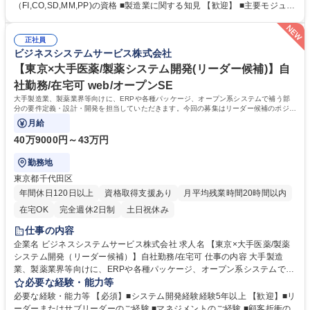
には後輩指導やOJT、案件のサブリーダーなどを行っていただきたいと考
（FI,CO,SD,MM,PP)の資格 ■製造業に関する知見 【歓迎】 ■主要モジュー
えています。 年1回キャリア面談を実施していますので、双方すり合わせ
ルの知見（FI,SD,MM,PP） ■SAP認定コンサルタント（FI,SD,MM,PP)の
をしながらキャリアや業務の変更を実施できればと考えています。 募集職
資格 ■製造業に関する知見 【魅力】SAPの保守をメインとしている会社で
種 【秋田×大手製造業PJ×ABAP開発(メンバー)】自社勤務/在宅勤務可
正社員
す。 お客様がシステムを使用していく中で、法改正対応や要望に応じて改
ビジネスシステムサービス株式会社
修や機能の追加開発を行います。 学歴・資格 学歴：大学院 大学 高専 短大
専修学校 高校 語学力： 資格：
【東京×大手医薬/製薬システム開発(リーダー候補)】自
社勤務/在宅可 web/オープンSE
大手製造業、製薬業界等向けに、ERPや各種パッケージ、オープン系システムで補う部
分の要件定義・設計・開発を担当していただきます。今回の募集はリーダー候補のポジシ
ョンとなり、2～3年後には案件リーダーや
月給
40万9000円～43万円
勤務地
東京都千代田区
年間休日120日以上
資格取得支援あり
月平均残業時間20時間以内
在宅OK
完全週休2日制
土日祝休み
仕事の内容
企業名 ビジネスシステムサービス株式会社 求人名 【東京×大手医薬/製薬
システム開発（リーダー候補）】自社勤務/在宅可 仕事の内容 大手製造
業、製薬業界等向けに、ERPや各種パッケージ、オープン系システムで補
う部分の要件定義・設計・開発を担当していただきます。今回の募集はリ
必要な経験・能力等
ーダー候補のポジションとなり、2～3年後には案件リーダーや マネジメ
必要な経験・能力等 【必須】■システム開発経験経験5年以上 【歓迎】■リ
ントを担っていただきたいと考えています。 【具体的な業務内容（一部抜
ーダーまたはサブリーダーのご経験 ■マネジメントのご経験 ■顧客折衝の