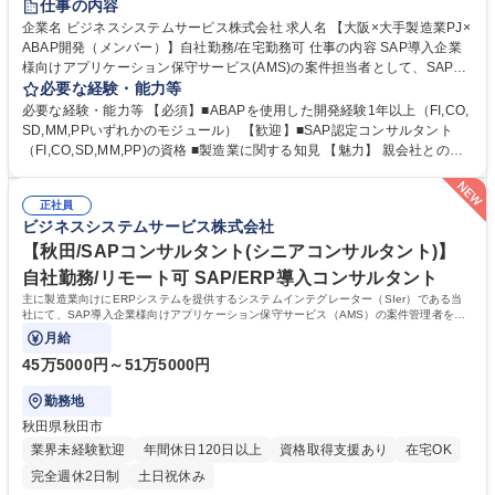
仕事の内容
企業名 ビジネスシステムサービス株式会社 求人名 【大阪×大手製造業PJ×
ABAP開発（メンバー）】自社勤務/在宅勤務可 仕事の内容 SAP導入企業
様向けアプリケーション保守サービス(AMS)の案件担当者として、SAPア
ドオン開発をお任せいたします。 【想定業務】設計～開発/改善提案/工数
必要な経験・能力等
管理/その他案件担当にかかる業務全般 【キャリア】 案件のメンバーとし
必要な経験・能力等 【必須】■ABAPを使用した開発経験1年以上（FI,CO,
て参画し、上記業務に従事いただきます。 一通り弊社業務を理解いただい
SD,MM,PPいずれかのモジュール） 【歓迎】■SAP認定コンサルタント
た際には後輩指導やOJT、案件のサブリーダーなどを行っていただきたい
（FI,CO,SD,MM,PP)の資格 ■製造業に関する知見 【魅力】 親会社との業
と考えています。 年1回キャリア面談を実施していますので、双方すり合
務連携もあり、日本を代表する大手優良企業をメインに長年お付き合いの
わせをしながらキャリアや業務の変更を実施できればと考えています。 募
ある顧客が多く、中小規模ながら大手企業の案件に上流から参画できる環
集職種 【大阪×大手製造業PJ×ABAP開発（メンバー）】自社勤務/在宅勤
正社員
境です。また当社側で案件管理を担っているため働きやすい環境を整備し
ビジネスシステムサービス株式会社
務可
ています。 学歴・資格 学歴：大学院 大学 高専 短大 専修学校 高校 語学
力： 資格：
【秋田/SAPコンサルタント(シニアコンサルタント)】
自社勤務/リモート可 SAP/ERP導入コンサルタント
主に製造業向けにERPシステムを提供するシステムインテグレーター（SIer）である当
社にて、SAP導入企業様向けアプリケーション保守サービス（AMS）の案件管理者をお
任せします。
月給
45万5000円～51万5000円
勤務地
秋田県秋田市
業界未経験歓迎
年間休日120日以上
資格取得支援あり
在宅OK
完全週休2日制
土日祝休み