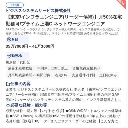
れる 募集職種 【秋田×大手製造業PJ×SAP保守コンサルタント（リーダー
校 高校 語学力： 資格：
候補）】自社勤務
正社員
ビジネスシステムサービス株式会社
【東京/インフラエンジニア(リーダー候補)】月50%在宅
勤務可/プライム上場G ネットワークエンジニア
SAP等のパッケージやスクラッチシステム導入の際の、インフラ基盤導入をお任せ。ご
経験に合わせてPM・PLを担当し、マネジメント業務等裁量ある案件を担っていただきま
す。
月給
35万7000円～41万3000円
勤務地
東京都千代田区
業界未経験歓迎
年間休日120日以上
資格取得支援あり
月平均残業時間20時間以内
在宅OK
完全週休2日制
土日祝休み
仕事の内容
企業名 ビジネスシステムサービス株式会社 求人名 【東京/インフラエンジ
ニア(リーダー候補)】月50％在宅勤務可/プライム上場G 仕事の内容 SAP
等のパッケージやスクラッチシステム導入の際の、インフラ基盤導入をお
任せ。ご経験に合わせてPM・PLを担当し、マネジメント業務等裁量ある
必要な経験・能力等
案件を担っていただきます。 【詳細】●導入時のインフラ構成に関する提
必要な経験・能力等 【いずれか必須】■OS/NW/DB/ミドルウェアの構築経
案・設計・構築 ●導入済みシステムの運用設計・運用 ●顧客・ベンダーへ
験 ■SAP（Basis）の構築経験■SAPの運用保守経験※3年以上のご経験で
の対応 ●サイジング・工数の見積、新規構築 ●案件・メンバーのマネジメ
応募可能 【歓迎】■リーダーまたはサブリーダーのご経験 【こんな方にピ
ント ★プライム上場企業ビジネスエンジニアリング(株)の100％子会社と
ッタリ！】 ■働き方を整えて業務に取組みつつ、リーダー・上流工程に挑