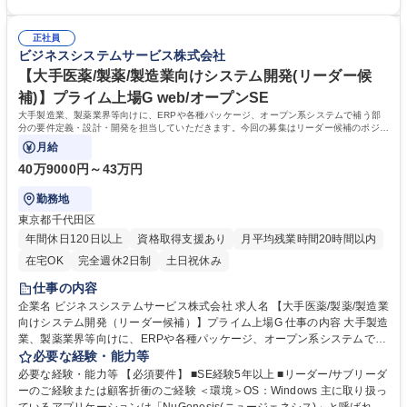
■mcframeの導入、導入後の運用・保守、製品開発、製品保守、トレーニ
程度プログラミングや製造業の研修を行っていただき、その後OJTと共に
ング等 ※mcframe:1996年のリリース以来、日本を代表する製造業を中心
現場の業務を徐々にご参加いただく予定です。 【魅力】■プライム案件に
に多数の企業で採用されており、国産ERPの代表格といえる存在です。
正社員
携われるポジションです！■自社勤務がメインとなります！■所定労働時間
ビジネスシステムサービス株式会社
募集職種 【大阪×製造業向けシステム×java開発（リーダー候補）】自社
7.5時間と短く、残業も少ないのでワークライフバランスを保ちやすいで
勤務/在宅可
す！ 学歴・資格 学歴：大学院 大学 高専 短大 専修学校 高校 語学力： 資
【大手医薬/製薬/製造業向けシステム開発(リーダー候
格：
補)】プライム上場G web/オープンSE
大手製造業、製薬業界等向けに、ERPや各種パッケージ、オープン系システムで補う部
分の要件定義・設計・開発を担当していただきます。今回の募集はリーダー候補のポジシ
ョンとなり、2～3年後には案件リーダーや
月給
40万9000円～43万円
勤務地
東京都千代田区
年間休日120日以上
資格取得支援あり
月平均残業時間20時間以内
在宅OK
完全週休2日制
土日祝休み
仕事の内容
企業名 ビジネスシステムサービス株式会社 求人名 【大手医薬/製薬/製造業
向けシステム開発（リーダー候補）】プライム上場G 仕事の内容 大手製造
業、製薬業界等向けに、ERPや各種パッケージ、オープン系システムで補
う部分の要件定義・設計・開発を担当していただきます。今回の募集はリ
必要な経験・能力等
ーダー候補のポジションとなり、2～3年後には案件リーダーや マネジメ
必要な経験・能力等 【必須要件】 ■SE経験5年以上 ■リーダー/サブリーダ
ントを担っていただきたいと考えています。 【具体的な業務内容（一部抜
ーのご経験または顧客折衝のご経験 ＜環境＞OS：Windows 主に取り扱っ
粋）】 ◆Nugenesis導入を中心とした製薬業界に関わるシステムの要件定