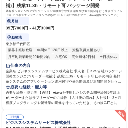
補)】残業11.3h・リモート可 パッケージ開発
基幹系システムのアプリケーション運用保守や受託開発及び追加開発を行う東証プライム
上場 ビジネスエンジニアリング(株)の100％子会社の当社にて、Java開発エンジニア(リ
ーダー候補)を募集します。
月給
35万7000円～41万3000円
勤務地
東京都千代田区
業界未経験歓迎
年間休日120日以上
資格取得支援あり
月平均残業時間20時間以内
在宅OK
完全週休2日制
土日祝休み
仕事の内容
企業名 ビジネスシステムサービス株式会社 求人名 【Java/自社パッケージ
開発エンジニア(リーダー候補)】残業11.3h・リモート可 仕事の内容 基幹
系システムのアプリケーション運用保守や受託開発及び追加開発を行う東
証プライム上場 ビジネスエンジニアリング(株)の100％子会社の当社に
必要な経験・能力等
て、Java開発エンジニア(リーダー候補)を募集します。 国内大手製造業、
必要な経験・能力等 【必須】 ■javaを使用したシステム開発経験5年以上
製薬業界等向けの基幹系システム「mcframe」の導入、要件定義、設計、
■リーダーまたはサブリーダーのご経験 【入社後の流れ】入社後1～2ヶ月
開発、保守、運用をご経験やご希望に合わせて担当いただきます。 【詳
程度プログラミングや製造業の研修を行っていただき、その後OJTと共に
細】■mcframeの導入、導入後の運用・保守、製品開発、製品保守、トレ
現場の業務を徐々にご参加いただく予定です。 【魅力】■プライム案件に
ーニング等 ※mcframe:1996年のリリース以来、日本を代表する製造業を
携われるポジションです！■自社勤務がメインとなります！■所定労働時間
中心に多数の企業で採用されており、国産ERPの代表格といえる存在で
正社員
7.5時間と短く、残業も少ないのでワークライフバランスを保ちやすいで
ビジネスシステムサービス株式会社
す。 募集職種 【Java/自社パッケージ開発エンジニア(リーダー候補)】残
す！ 学歴・資格 学歴：大学院 大学 高専 短大 専修学校 高校 語学力： 資
業11.3h・リモート可