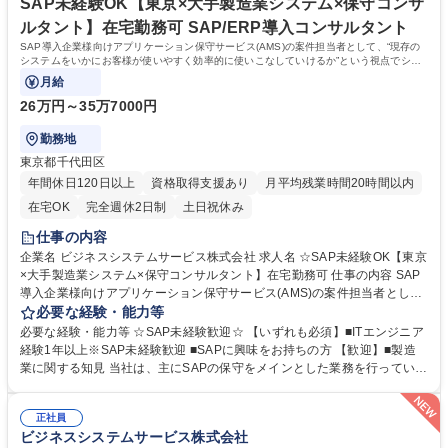
格：
SAP未経験OK【東京×大手製造業システム×保守コンサ
ルタント】在宅勤務可 SAP/ERP導入コンサルタント
SAP導入企業様向けアプリケーション保守サービス(AMS)の案件担当者として、“現存の
システムをいかにお客様が使いやすく効率的に使いこなしていけるか”という視点でシス
テム改善コンサルティングを行います。
月給
26万円～35万7000円
勤務地
東京都千代田区
年間休日120日以上
資格取得支援あり
月平均残業時間20時間以内
在宅OK
完全週休2日制
土日祝休み
仕事の内容
企業名 ビジネスシステムサービス株式会社 求人名 ☆SAP未経験OK【東京
×大手製造業システム×保守コンサルタント】在宅勤務可 仕事の内容 SAP
導入企業様向けアプリケーション保守サービス(AMS)の案件担当者とし
て、“現存のシステムをいかにお客様が使いやすく効率的に使いこなして
必要な経験・能力等
いけるか”という視点でシステム改善コンサルティングを行います。 ◆シ
必要な経験・能力等 ☆SAP未経験歓迎☆ 【いずれも必須】■ITエンジニア
ステム調査/エンハンス/追加開発 ◆インシデント対応/障害対応 ◆ユーザ教
経験1年以上※SAP未経験歓迎 ■SAPに興味をお持ちの方 【歓迎】■製造
育/改善提案/報告書作成 ◆導入案件の参画 等 ＜キャリアパス＞まずは1～
業に関する知見 当社は、主にSAPの保守をメインとした業務を行っていま
2ヵ月程度SAPについて研修(実務含む)を行っていただき、その後案件のメ
す。お客様がシステムを使い続けていく中で、より使いやすくなるよう追
ンバーとして上記業務に従事いただきます。 一通り弊社業務を理解いただ
加機能のご提案をしたり、不具合が起きた際にシステムが止まってしまわ
いた後は後輩指導やOJT、案件のサブリーダー等、その先はPM/PLとして
正社員
ないようにサポートをしていきます。SAPのシステムの中には“モジュー
ビジネスシステムサービス株式会社
案件管理やマネジメントをお任せしたいと考えています。 募集職種 ☆SA
ル”と呼ばれる機能があり、ものの管理（SD・MM・PP）と会計管理（C