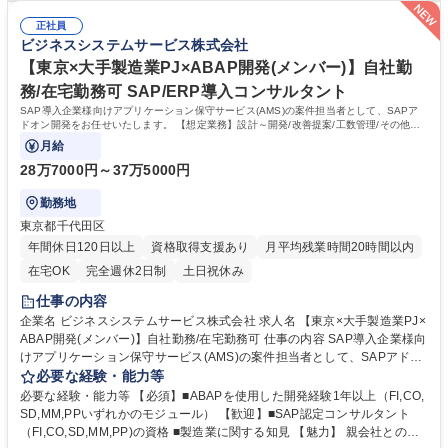
して、プライム案件の上流フェーズから一部参画し、システムの理解を深
戦したい方（SAP、BASIS、AWS、Linux使用予定） ■カレンダー通りの
めた上で従事いただけます！ 募集職種 【東京/インフラエンジニア(リーダ
正社員
働き方！スポットで時間外勤務が発生しますが、それ以外は基本は月～
ビジネスシステムサービス株式会社
ー候補)】月50％在宅勤務可/プライム上場G
金・就業時間での対応。 ■常駐原則なし！自社勤務と在宅勤務(週2～3程
度)■大手企業案件多数 ■適性や希望を元に案件にアサイン・キャリアを描
【東京×大手製造業PJ×ABAP開発(メンバー)】自社勤
きやすい環境！ 学歴・資格 学歴：大学院 大学 高専 短大 専修学校 高校 語
務/在宅勤務可 SAP/ERP導入コンサルタント
学力： 資格：
SAP導入企業様向けアプリケーション保守サービス(AMS)の案件担当者として、SAPア
ドオン開発をお任せいたします。 【想定業務】設計～開発/改善提案/工数管理/その他案
件担当にかかる業務全般
月給
28万7000円～37万5000円
勤務地
東京都千代田区
年間休日120日以上
資格取得支援あり
月平均残業時間20時間以内
在宅OK
完全週休2日制
土日祝休み
仕事の内容
企業名 ビジネスシステムサービス株式会社 求人名 【東京×大手製造業PJ×
ABAP開発(メンバー)】自社勤務/在宅勤務可 仕事の内容 SAP導入企業様向
けアプリケーション保守サービス(AMS)の案件担当者として、SAPアドオ
ン開発をお任せいたします。 【想定業務】設計～開発/改善提案/工数管理/
必要な経験・能力等
その他案件担当にかかる業務全般 【キャリア】 案件のメンバーとして参
必要な経験・能力等 【必須】■ABAPを使用した開発経験1年以上（FI,CO,
画し、上記業務に従事いただきます。 一通り弊社業務を理解いただいた際
SD,MM,PPいずれかのモジュール） 【歓迎】■SAP認定コンサルタント
には後輩指導やOJT、案件のサブリーダーなどを行っていただきたいと考
（FI,CO,SD,MM,PP)の資格 ■製造業に関する知見 【魅力】 親会社との業
えています。 年1回キャリア面談を実施していますので、双方すり合わせ