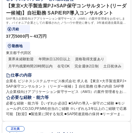
改善への取り組みを日々行っています。(現在は経験の浅い社員の教育、
研修制度を改善中) 学歴・資格 学歴：大学院 大学 高専 短大 専修学校 高校
【東京×大手製造業PJ×SAP保守コンサルタント(リーダ
語学力： 資格：
ー候補)】自社勤務 SAP/ERP導入コンサルタント
SAP導入企業様向けアプリケーション保守サービス（AMS）の案件管理者をお任せしま
す。パイオニア企業としての蓄積されたノウハウや歴史に奢らず、3年連続過去最高益を
上げるなど今でも成長中の企業です。
月給
37万5000円～43万円
勤務地
東京都千代田区
業界未経験歓迎
年間休日120日以上
資格取得支援あり
月平均残業時間20時間以内
在宅OK
完全週休2日制
土日祝休み
仕事の内容
企業名 ビジネスシステムサービス株式会社 求人名 【東京×大手製造業PJ×
SAP保守コンサルタント（リーダー候補）】自社勤務 仕事の内容 SAP導
入企業様向けアプリケーション保守サービス（AMS）の案件管理者をお任
せします。パイオニア企業としての蓄積されたノウハウや歴史に奢らず、
必要な経験・能力等
3年連続過去最高益を上げるなど今でも成長中の企業です。 【想定業務】
必要な経験・能力等 【いずれか必須】■SAPの導入～保守のご経験 ■モジ
顧客折衝、課題方針決定、進捗・工数・メンバー管理、工数見積もり、品
ュール(FI,CO,SD,PP,MM)担当のご経験 ※いずれも3年以上のご経験で応募
質管理・レビュー 【ポイント】 ●1次請け、エンドユーザーとの直接のや
可能 【歓迎】■製造業に関する知見 ■SAP関連資格の保持 ■リーダーまた
りとりが可能 ●シェアドサービス、チームで対応 ●顧客システム全般を見
はサブリーダーのご経験 学歴・資格 学歴：大学院 大学 高専 短大 専修学
れる 募集職種 【東京×大手製造業PJ×SAP保守コンサルタント（リーダー
校 高校 語学力： 資格：
候補）】自社勤務
正社員