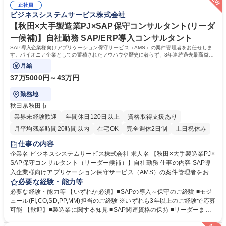
製造業PJ×java開発エンジニア(メンバー)】在宅可/自社勤務
正社員
す。「社員の力」が「会社の力」と捉え、働き方や制度改革等実際に社員
ビジネスシステムサービス株式会社
の働きやすさ向上を目的とした組織改善への取り組みを日々行っていま
す。(現在はエンゲージメント施策を強化中) 学歴・資格 学歴：大学院 大
【秋田×大手製造業PJ×SAP保守コンサルタント(リーダ
学 高専 短大 専修学校 高校 語学力： 資格：
ー候補)】自社勤務 SAP/ERP導入コンサルタント
SAP導入企業様向けアプリケーション保守サービス（AMS）の案件管理者をお任せしま
す。パイオニア企業としての蓄積されたノウハウや歴史に奢らず、3年連続過去最高益を
上げるなど今でも成長中の企業です。
月給
37万5000円～43万円
勤務地
秋田県秋田市
業界未経験歓迎
年間休日120日以上
資格取得支援あり
月平均残業時間20時間以内
在宅OK
完全週休2日制
土日祝休み
仕事の内容
企業名 ビジネスシステムサービス株式会社 求人名 【秋田×大手製造業PJ×
SAP保守コンサルタント（リーダー候補）】自社勤務 仕事の内容 SAP導
入企業様向けアプリケーション保守サービス（AMS）の案件管理者をお任
せします。パイオニア企業としての蓄積されたノウハウや歴史に奢らず、
必要な経験・能力等
3年連続過去最高益を上げるなど今でも成長中の企業です。 【想定業務】
必要な経験・能力等 【いずれか必須】■SAPの導入～保守のご経験 ■モジ
顧客折衝、課題方針決定、進捗・工数・メンバー管理、工数見積もり、品
ュール(FI,CO,SD,PP,MM)担当のご経験 ※いずれも3年以上のご経験で応募
質管理・レビュー 【ポイント】 ●1次請け、エンドユーザーとの直接のや
可能 【歓迎】■製造業に関する知見 ■SAP関連資格の保持 ■リーダーまた
りとりが可能 ●シェアドサービス、チームで対応 ●顧客システム全般を見
はサブリーダーのご経験 学歴・資格 学歴：大学院 大学 高専 短大 専修学