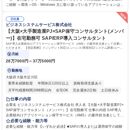
粋）】 ◆Nugenesis導入を中心とした製薬業界に関わるシステムの要件定
ご経験 ＜環境＞OS：Windows 主に取り扱っているアプリケーションは
義・設計・カスタマイズ ◆パッケージ不具合が起きた場合などのシステム
「NuGenesis(ニュージェネシス)」と呼ばれる品質管理システム。Nugen
ベンダー問い合わせ ◆製品導入後の保守運用 ◆ERPのデータ連携 ◆製薬
esisではExcelでのテンプレート作成を行うため、Excelの関数等の知識は
業界品質管理業務支援 ◆支店やプロジェクトメンバーのマネジメント 募
正社員
習得可能。 アドオン開発としてVB.netでのプログラムもあり。 一部、ET
ビジネスシステムサービス株式会社
集職種 【東京×大手医薬/製薬システム開発（リーダー候補）】自社勤務/
Lツール「Talend」の案件にてJavaでの開発もあります。 学歴・資格 学
在宅可
歴：大学院 大学 高専 短大 専修学校 高校 語学力： 資格：
【大阪×大手製造業PJ×SAP保守コンサルタント(メンバ
ー)】在宅勤務可 SAP/ERP導入コンサルタント
SAP導入企業様向けアプリケーション保守サービス（AMS）の案件担当者として従事い
ただきます。 【想定業務】インシデント対応/エンハンス/障害対応/システム調査/ユーザ
教育/改善提案
月給
28万7000円～37万5000円
勤務地
大阪府大阪市淀川区
業界未経験歓迎
年間休日120日以上
資格取得支援あり
月平均残業時間20時間以内
在宅OK
完全週休2日制
土日祝休み
仕事の内容
企業名 ビジネスシステムサービス株式会社 求人名 【大阪×大手製造業PJ×
SAP保守コンサルタント（メンバー）】在宅勤務可 仕事の内容 SAP導入
企業様向けアプリケーション保守サービス（AMS）の案件担当者として従
事いただきます。 【想定業務】インシデント対応/エンハンス/障害対応/シ
必要な経験・能力等
ステム調査/ユーザ教育/改善提案 【キャリア】 案件のメンバーとして参画
必要な経験・能力等 【いずれか必須】■SAPの導入または運用保守の経験