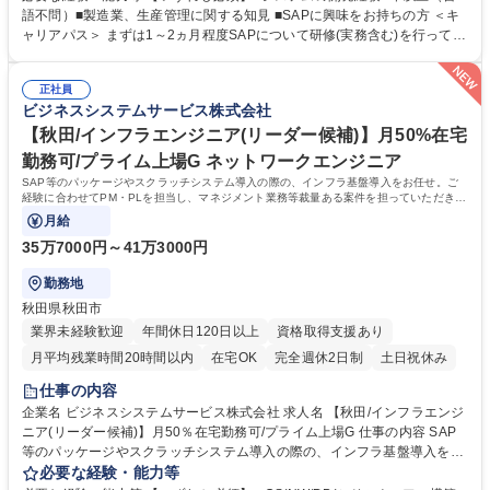
ステム調査/エンハンス/追加開発 ◆インシデント対応/障害対応 ◆ユーザ教
語不問）■製造業、生産管理に関する知見 ■SAPに興味をお持ちの方 ＜キ
育/改善提案/報告書作成 ◆導入案件の参画 等 ＜働き方＞親会社との業務連
ャリアパス＞ まずは1～2ヵ月程度SAPについて研修(実務含む)を行ってい
携もあり、大手優良企業をメインに長年お付き合いのある顧客が多く、中
ただき、その後案件のメンバーとして上記業務に従事いただきます。 一通
小規模ながら大手企業の案件に上流から参画できる環境です。また当社側
り弊社業務を理解いただいた際には後輩指導やOJT、案件のサブリーダー
で案件管理を担っているため働きやすい環境です。 募集職種 大阪【SAP
正社員
などを行っていただきたいと考えています。またその先にはPM/PLとして
ビジネスシステムサービス株式会社
コンサルタント(SAP未経験歓迎）】大手製造業PJ多数/自社勤務
案件管理やマネジメントをお任せしたいと考えています。 学歴・資格 学
歴：大学院 大学 高専 短大 専修学校 高校 語学力： 資格：
【秋田/インフラエンジニア(リーダー候補)】月50%在宅
勤務可/プライム上場G ネットワークエンジニア
SAP等のパッケージやスクラッチシステム導入の際の、インフラ基盤導入をお任せ。ご
経験に合わせてPM・PLを担当し、マネジメント業務等裁量ある案件を担っていただきま
す。
月給
35万7000円～41万3000円
勤務地
秋田県秋田市
業界未経験歓迎
年間休日120日以上
資格取得支援あり
月平均残業時間20時間以内
在宅OK
完全週休2日制
土日祝休み
仕事の内容
企業名 ビジネスシステムサービス株式会社 求人名 【秋田/インフラエンジ
ニア(リーダー候補)】月50％在宅勤務可/プライム上場G 仕事の内容 SAP
等のパッケージやスクラッチシステム導入の際の、インフラ基盤導入をお
任せ。ご経験に合わせてPM・PLを担当し、マネジメント業務等裁量ある
必要な経験・能力等