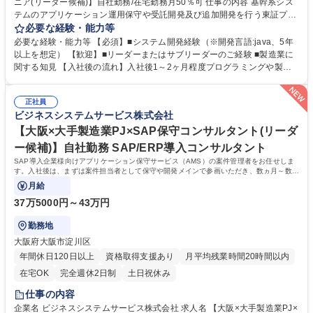
ニア(リーダー候補)】自社勤務/在宅勤務月50％可 仕事の内容 基幹系シス
テムのアプリケーション運用保守や受託開発及び追加開発を行う東証プラ
イム上場 ビジネスエンジニアリング(株)の100％子会社の当社にて、Java
必要な経験・能力等
開発エンジニア(リーダー候補)を募集します。 国内大手製造業、製薬業界
必要な経験・能力等 【必須】■システム開発経験（※開発言語:java、5年
等向けの基幹系システム「mcframe」の導入、要件定義、設計、開発、保
以上を想定） 【歓迎】■リーダーまたはサブリーダーのご経験 ■製造業に
守、運用をご経験やご希望に合わせて担当いただきます。 【詳細】■mcfr
関する知見 【入社後の流れ】入社後1～2ヶ月程度プログラミングや製造
ameの導入、導入後の運用・保守、製品開発、製品保守、トレーニング等
業の研修を行っていただき、その後OJTと共に現場の業務を徐々にご参加
※mcframe:1996年のリリース以来、日本を代表する製造業を中心に多数
いただく予定です。 【魅力】■プライム案件に携われるポジションです！
の企業で採用されており、国産ERPの代表格といえる存在です。 募集職
正社員
■自社勤務がメインとなります！■所定労働時間7.5時間と短く、残業も少
ビジネスシステムサービス株式会社
種 【秋田/Java開発エンジニア(リーダー候補)】自社勤務/在宅勤務月50％
ないのでワークライフバランスを保ちやすいです！ 学歴・資格 学歴：大
可
学院 大学 高専 短大 専修学校 高校 語学力： 資格：
【大阪×大手製造業PJ×SAP保守コンサルタント(リーダ
ー候補)】自社勤務 SAP/ERP導入コンサルタント
SAP導入企業様向けアプリケーション保守サービス（AMS）の案件管理者をお任せしま
す。入社後は、まずは案件担当者として保守や開発メインで参画いただき、数ヵ月～数年
後にはPM/PLとして従事いただく想定です。
月給
37万5000円～43万円
勤務地
大阪府大阪市淀川区
年間休日120日以上
資格取得支援あり
月平均残業時間20時間以内
在宅OK
完全週休2日制
土日祝休み
仕事の内容
企業名 ビジネスシステムサービス株式会社 求人名 【大阪×大手製造業PJ×