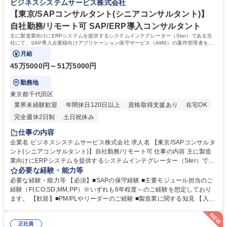
ビジネスシステムサービス株式会社
【東京/SAPコンサルタント(シニアコンサルタント)】
自社勤務/リモート可 SAP/ERP導入コンサルタント
主に製造業向けにERPシステムを提供するシステムインテグレーター（SIer）である当
社にて、SAP導入企業様向けアプリケーション保守サービス（AMS）の案件管理者をお
任せします。
月給
45万5000円～51万5000円
勤務地
東京都千代田区
業界未経験歓迎
年間休日120日以上
資格取得支援あり
在宅OK
完全週休2日制
土日祝休み
仕事の内容
企業名 ビジネスシステムサービス株式会社 求人名 【東京/SAPコンサルタ
ント(シニアコンサルタント)】自社勤務/リモート可 仕事の内容 主に製造
業向けにERPシステムを提供するシステムインテグレーター（SIer）であ
る当社にて、SAP導入企業様向けアプリケーション保守サービス（AMS）
必要な経験・能力等
の案件管理者をお任せします。 【業務詳細】■顧客折衝 ■課題方針決定 ■
必要な経験・能力等 【必須】■SAPの保守経験 ■主要モジュール担当のご
進捗、工数、メンバー管理 ■工数見積もり ■品質管理、レビュー ■その他
経験（FI,CO,SD,MM,PP）※いずれも6年程度～のご経験を想定しており
案件担当にかかる業務(インシデント対応、障害対応、システム調査、エ
ます。 【歓迎】■PM/PLやリーダーのご経験 ■製造業に関する知見 【入社
ンハンス、ユーザー教育など) 募集職種 【東京/SAPコンサルタント(シニ
後の流れ】PM/PL候補として様々な業務や工程に携わりながら徐々にマネ
アコンサルタント)】自社勤務/リモート可
ジメントへ業務を移していく予定です。(既に業務理解が深い方は初めか
正社員
らマネジメント業務を行っていただく可能性もございます） その後はPM/