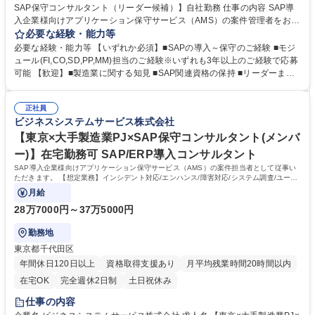
SAP保守コンサルタント（リーダー候補）】自社勤務 仕事の内容 SAP導
入企業様向けアプリケーション保守サービス（AMS）の案件管理者をお任
せします。入社後は、まずは案件担当者として保守や開発メインで参画い
必要な経験・能力等
ただき、数ヵ月～数年後にはPM/PLとして従事いただく想定です。 【想定
必要な経験・能力等 【いずれか必須】■SAPの導入～保守のご経験 ■モジ
業務】顧客折衝、課題方針決定、進捗・工数・メンバー管理、工数見積も
ュール(FI,CO,SD,PP,MM)担当のご経験※いずれも3年以上のご経験で応募
り、品質管理・レビュー 【ポイント】 ●1次請け、エンドユーザーとの直
可能 【歓迎】■製造業に関する知見 ■SAP関連資格の保持 ■リーダーまた
接のやりとりが可能 ●シェアドサービス、チームで対応 ●顧客システム全
はサブリーダーのご経験 【働き方】親会社との業務連携もあり、日本を代
般を見れる 募集職種 【大阪×大手製造業PJ×SAP保守コンサルタント（リ
表する大手優良企業をメインに長年お付き合いのある顧客が多く、中小規
ーダー候補）】自社勤務
正社員
模ながら大手企業の案件に上流から参画できる環境です。働き方や制度改
ビジネスシステムサービス株式会社
革等実際に社員の働きやすさ向上を目的とした組織改善への取り組みを
日々行っています。 学歴・資格 学歴：大学院 大学 高専 短大 専修学校 高
【東京×大手製造業PJ×SAP保守コンサルタント(メンバ
校 語学力： 資格：
ー)】在宅勤務可 SAP/ERP導入コンサルタント
SAP導入企業様向けアプリケーション保守サービス（AMS）の案件担当者として従事い
ただきます。 【想定業務】インシデント対応/エンハンス/障害対応/システム調査/ユーザ
教育/改善提案
月給
28万7000円～37万5000円
勤務地
東京都千代田区
年間休日120日以上
資格取得支援あり
月平均残業時間20時間以内
在宅OK
完全週休2日制
土日祝休み
仕事の内容