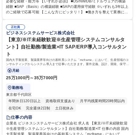
案件を担っていただきます。 【詳細】●導入時のインフラ構成に関する提
必要な経験・能力等 【いずれか必須】 ■OS/NW/DB/ミドルウェアの構築
案・設計・構築 ●導入済みシステムの運用設計・運用 ●顧客・ベンダーへ
経験 ■SAP（Basis）の構築経験 ■SAPの運用保守経験 ※いずれも3年以上
の対応 ●サイジング・工数の見積、新規構築 ●案件・メンバーのマネジメ
のご経験で応募可能 【こんな方にピッタリ！】 ■働き方を整えて業務に取
ント ★プライム上場企業ビジネスエンジニアリング(株)の100％子会社と
組みつつ、リーダー・上流工程に挑戦したい方（SAP、BASIS、AWS、Li
して、プライム案件の上流フェーズから一部参画し、システムの理解を深
nux使用予定） ■カレンダー通りの働き方！スポットで時間外勤務が発生
めた上で従事いただけます！ 募集職種 【秋田/インフラエンジニア(リーダ
正社員
しますが、それ以外は基本は月～金・就業時間での対応。 ■常駐原則な
ビジネスシステムサービス株式会社
ー候補)】月50％在宅勤務可/プライム上場G
し！自社勤務と在宅勤務(週2～3程度)■大手企業案件多数 ■適性や希望を元
に案件にアサイン・キャリアを描きやすい環境！ 学歴・資格 学歴：大学
【東京/※IT未経験歓迎※生産管理システムコンサルタ
院 大学 高専 短大 専修学校 高校 語学力： 資格：
ント】自社勤務/製造業×IT SAP/ERP導入コンサルタン
ト
国内大手製造業、製薬業界等向けの基幹系システム「mcframe」において、生産領域のコ
ンサルティングからシステム導入まで従事いただきます。要件定義、設計、開発、保守、
運用等、従事いただく内容はご経験や
月給
25万1000円～35万7000円
勤務地
東京都千代田区
年間休日120日以上
資格取得支援あり
月平均残業時間20時間以内
在宅OK
完全週休2日制
土日祝休み
仕事の内容
企業名 ビジネスシステムサービス株式会社 求人名 【東京/※IT未経験歓迎
※生産管理システムコンサルタント】自社勤務/製造業×IT 仕事の内容 国内
大手製造業、製薬業界等向けの基幹系システム「mcframe」において、生