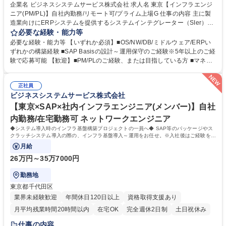
企業名 ビジネスシステムサービス株式会社 求人名 東京【インフラエンジ
ニア(PM/PL)】自社内勤務/リモート可/プライム上場G 仕事の内容 主に製
造業向けにERPシステムを提供するシステムインテグレーター（SIer）で
ある当社にて、SAPを中心とした各種パッケージやスクラッチシステムの
必要な経験・能力等
導入～運用までを案件管理者としてお任せいたします。 【業務詳細】■導
必要な経験・能力等 【いずれか必須】■OS/NW/DB/ミドルウェア/ERPい
入時のインフラ構成に関する提案・設計・構築 ■導入済みシステムの運用
ずれかの構築経験 ■SAP Basisの設計～運用保守のご経験※5年以上のご経
設計・運用 ■顧客・ベンダーへの対応 ■サイジング・工数の見積、新規構
験で応募可能 【歓迎】■PM/PLのご経験、または目指している方 ■マネジ
築 ■AMS導入の提案書作成 ■その他案件担当にかかる業務 募集職種 東京
メントのご経験 【当社だけの魅力】■カレンダー通りの運用保守！スポッ
【インフラエンジニア(PM/PL)】自社内勤務/リモート可/プライム上場G
トで時間外勤務が発生しますが、基本は月～金・就業時間内での対応。■
正社員
常駐原則なし！自社勤務とテレワーク（週2～3程度）■大手企業案件多
ビジネスシステムサービス株式会社
数！お付き合いの長いクライアントが多くエンジニア意見も反映されやす
い ■適性や希望を元に案件にアサインするためキャリアを描きやすい環
【東京×SAP×社内インフラエンジニア(メンバー)】自社
境！ ■常に追加開発需要のあるERPのインフラを担っていることで事業安
内勤務/在宅勤務可 ネットワークエンジニア
定◎ 学歴・資格 学歴：大学院 大学 高専 短大 専修学校 高校 語学力： 資
◆システム導入時のインフラ基盤構築プロジェクトの一員へ◆ SAP等のパッケージやス
格：
クラッチシステム導入の際の、インフラ基盤導入～運用をお任せ。※入社後はご経験を活
かせる運用・保守からアサイン予定
月給
26万円～35万7000円
勤務地
東京都千代田区
業界未経験歓迎
年間休日120日以上
資格取得支援あり
月平均残業時間20時間以内
在宅OK
完全週休2日制
土日祝休み
仕事の内容