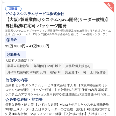
務連携もあり、日本を代表する大手優良企業をメインに長年お付き合いの
をしながらキャリアや業務の変更を実施できればと考えています。 募集職
ある顧客が多く、中小規模ながら大手企業の案件に上流から参画できる環
種 【東京×大手製造業PJ×ABAP開発(メンバー)】自社勤務/在宅勤務可
正社員
境です。また当社側で案件管理を担っているため働きやすい環境を整備し
ビジネスシステムサービス株式会社
ています。 学歴・資格 学歴：大学院 大学 高専 短大 専修学校 高校 語学
力： 資格：
【大阪×製造業向けシステム×java開発(リーダー候補)】
自社勤務/在宅可 パッケージ開発
基幹系システムのアプリケーション運用保守や受託開発及び追加開発を行う東証プライム
上場 ビジネスエンジニアリング(株)の100％子会社の当社にて、Java開発エンジニア(リ
ーダー候補)を募集します。
月給
35万7000円～41万3000円
勤務地
大阪府大阪市淀川区
業界未経験歓迎
年間休日120日以上
資格取得支援あり
月平均残業時間20時間以内
在宅OK
完全週休2日制
土日祝休み
仕事の内容
企業名 ビジネスシステムサービス株式会社 求人名 【大阪×製造業向けシ
ステム×java開発（リーダー候補）】自社勤務/在宅可 仕事の内容 基幹系
システムのアプリケーション運用保守や受託開発及び追加開発を行う東証
プライム上場 ビジネスエンジニアリング(株)の100％子会社の当社にて、J
必要な経験・能力等
ava開発エンジニア(リーダー候補)を募集します。 国内大手製造業、製薬
必要な経験・能力等 【いずれも必須】■javaを使用したシステム開発経験
業界等向けの基幹系システム「mcframe」の導入、要件定義、設計、開
3年以上 ■リーダーまたはサブリーダーのご経験 【歓迎】■製造業に関する
発、保守、運用をご経験やご希望に合わせて担当いただきます。 【詳細】
知見 ■顧客折衝、マネジメントのご経験 【入社後の流れ】入社後1～2ヶ月