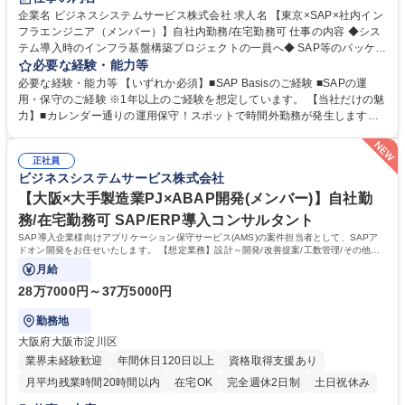
企業名 ビジネスシステムサービス株式会社 求人名 【東京×SAP×社内イン
フラエンジニア（メンバー）】自社内勤務/在宅勤務可 仕事の内容 ◆シス
テム導入時のインフラ基盤構築プロジェクトの一員へ◆ SAP等のパッケー
ジやスクラッチシステム導入の際の、インフラ基盤導入～運用をお任せ。
必要な経験・能力等
※入社後はご経験を活かせる運用・保守からアサイン予定 【詳細】●導入
必要な経験・能力等 【いずれか必須】■SAP Basisのご経験 ■SAPの運
時のインフラ構成の提案、設計、構築 ●導入済みシステムの運用設計及び
用・保守のご経験 ※1年以上のご経験を想定しています。 【当社だけの魅
運用 等 【やりがい】■パッケージ構築～運用の様々なフェーズでインフラ
力】■カレンダー通りの運用保守！スポットで時間外勤務が発生します
業務に携われます。自然と経験値が高まりスキルUPが目指せます。 ■親会
が、基本は月～金・就業時間内での対応。■常駐原則なし！自社勤務とテ
社のプライム案件開発フェーズに一部参画することで、システム理解を深
レワーク（週2～3程度）■大手企業案件多数！お付き合いの長いクライア
めた上で業務にアサインできます！ 募集職種 【東京×SAP×社内インフラ
正社員
ントが多くエンジニア意見も反映されやすい ■適性や希望を元に案件にア
ビジネスシステムサービス株式会社
エンジニア（メンバー）】自社内勤務/在宅勤務可
サインするためキャリアを描きやすい環境！ ■常に追加開発需要のあるER
Pのインフラを担っていることで事業安定◎ 学歴・資格 学歴：大学院 大
【大阪×大手製造業PJ×ABAP開発(メンバー)】自社勤
学 高専 短大 専修学校 高校 語学力： 資格：
務/在宅勤務可 SAP/ERP導入コンサルタント
SAP導入企業様向けアプリケーション保守サービス(AMS)の案件担当者として、SAPア
ドオン開発をお任せいたします。 【想定業務】設計～開発/改善提案/工数管理/その他案
件担当にかかる業務全般
月給
28万7000円～37万5000円
勤務地
大阪府大阪市淀川区
業界未経験歓迎
年間休日120日以上
資格取得支援あり
月平均残業時間20時間以内
在宅OK
完全週休2日制
土日祝休み