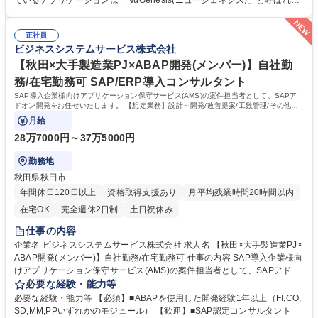
ているアプリケーションは「NuGenesis(ニュージェネシス)」と呼ばれる
義・設計・カスタマイズ ◆パッケージ不具合が起きた場合などのシステム
品質管理システム。NugenesisではExcelでのテンプレート作成を行うた
ベンダー問い合わせ ◆製品導入後の保守運用 ◆ERPのデータ連携 ◆製薬
め、Excelの関数等の知識は習得可能。 アドオン開発としてVB.netでのプ
業界品質管理業務支援 ◆支店やプロジェクトメンバーのマネジメント 募
正社員
ログラムもあり。 一部、ETLツール「Talend」の案件にてJavaでの開発
ビジネスシステムサービス株式会社
集職種 【大手医薬/製薬/製造業向けシステム開発（リーダー候補）】プラ
もあります。 学歴・資格 学歴：大学院 大学 高専 短大 専修学校 高校 語学
イム上場G
力： 資格：
【秋田×大手製造業PJ×ABAP開発(メンバー)】自社勤
務/在宅勤務可 SAP/ERP導入コンサルタント
SAP導入企業様向けアプリケーション保守サービス(AMS)の案件担当者として、SAPア
ドオン開発をお任せいたします。 【想定業務】設計～開発/改善提案/工数管理/その他案
件担当にかかる業務全般
月給
28万7000円～37万5000円
勤務地
秋田県秋田市
年間休日120日以上
資格取得支援あり
月平均残業時間20時間以内
在宅OK
完全週休2日制
土日祝休み
仕事の内容
企業名 ビジネスシステムサービス株式会社 求人名 【秋田×大手製造業PJ×
ABAP開発(メンバー)】自社勤務/在宅勤務可 仕事の内容 SAP導入企業様向
けアプリケーション保守サービス(AMS)の案件担当者として、SAPアドオ
ン開発をお任せいたします。 【想定業務】設計～開発/改善提案/工数管理/
必要な経験・能力等
その他案件担当にかかる業務全般 【キャリア】 案件のメンバーとして参
必要な経験・能力等 【必須】■ABAPを使用した開発経験1年以上（FI,CO,
画し、上記業務に従事いただきます。 一通り弊社業務を理解いただいた際
SD,MM,PPいずれかのモジュール） 【歓迎】■SAP認定コンサルタント