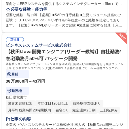
業向けにERPシステムを提供するシステムインテグレーター（SIer）であ
る当社にて、SAP導入企業様向けアプリケーション保守サービス（AMS）
必要な経験・能力等
の案件管理者をお任せします。 【業務詳細】■顧客折衝 ■課題方針決定 ■
必要な経験・能力等 【必須】■SAPの保守経験 ■主要モジュール担当のご
進捗、工数、メンバー管理 ■工数見積もり ■品質管理、レビュー ■その他
経験（FI,CO,SD,MM,PP）※いずれも6年程度～のご経験を想定しており
案件担当にかかる業務(インシデント対応、障害対応、システム調査、エ
ます。 【歓迎】■PM/PLやリーダーのご経験 ■製造業に関する知見 【入社
ンハンス、ユーザー教育など) 募集職種 【大阪/SAPコンサルタント(シニ
後の流れ】PM/PL候補として様々な業務や工程に携わりながら徐々にマネ
アコンサルタント)】自社勤務/リモート可
ジメントへ業務を移していく予定です。(既に業務理解が深い方は初めか
正社員
らマネジメント業務を行っていただく可能性もございます） その後はPM/
ビジネスシステムサービス株式会社
PLとして案件のマネジメントや顧客窓口を行っていただく予定です。 学
歴・資格 学歴：大学院 大学 高専 短大 専修学校 高校 語学力： 資格：
【秋田/Java開発エンジニア(リーダー候補)】自社勤務/
在宅勤務月50%可 パッケージ開発
基幹系システムのアプリケーション運用保守や受託開発及び追加開発を行う東証プライム
上場 ビジネスエンジニアリング(株)の100％子会社の当社にて、Java開発エンジニア(リ
ーダー候補)を募集します。
月給
36万8000円～43万円
勤務地
秋田県秋田市
業界未経験歓迎
年間休日120日以上
資格取得支援あり
月平均残業時間20時間以内
在宅OK
完全週休2日制
土日祝休み
仕事の内容
企業名 ビジネスシステムサービス株式会社 求人名 【秋田/Java開発エンジ