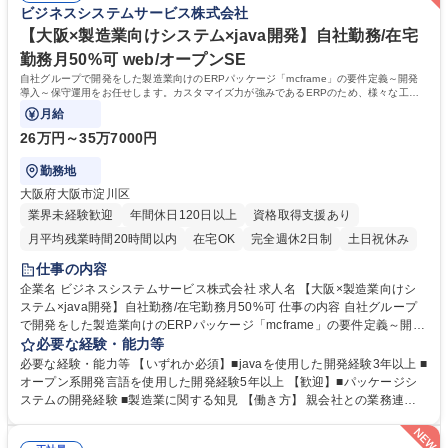
ビジネスシステムサービス株式会社
PLとして案件のマネジメントや顧客窓口を行っていただく予定です。 学
歴・資格 学歴：大学院 大学 高専 短大 専修学校 高校 語学力： 資格：
【大阪×製造業向けシステム×java開発】自社勤務/在宅
勤務月50%可 web/オープンSE
自社グループで開発をした製造業向けのERPパッケージ「mcframe」の要件定義～開発
導入～保守運用をお任せします。カスタマイズ力が強みであるERPのため、様々な工程
に携われます。
月給
26万円～35万7000円
勤務地
大阪府大阪市淀川区
業界未経験歓迎
年間休日120日以上
資格取得支援あり
月平均残業時間20時間以内
在宅OK
完全週休2日制
土日祝休み
仕事の内容
企業名 ビジネスシステムサービス株式会社 求人名 【大阪×製造業向けシ
ステム×java開発】自社勤務/在宅勤務月50%可 仕事の内容 自社グループ
で開発をした製造業向けのERPパッケージ「mcframe」の要件定義～開発
導入～保守運用をお任せします。カスタマイズ力が強みであるERPのた
必要な経験・能力等
め、様々な工程に携われます。 【具体的な仕事内容】 ●mcframeの導入 ●
必要な経験・能力等 【いずれか必須】■javaを使用した開発経験3年以上 ■
mcframe導入後の運用・保守 ●mcframeの製品開発 ●mcframeの製品保
オープン系開発言語を使用した開発経験5年以上 【歓迎】■パッケージシ
守、トレーニング 等 【入社後】 1～2ヵ月間の研修に入ります。内容はja
ステムの開発経験 ■製造業に関する知見 【働き方】 親会社との業務連携
va言語やmcframeの基礎知識といったその後必要となる知識の研修となり
もあり、日本を代表する大手優良企業をメインに長年お付き合いのある顧
ます。充分に知見を身に着けた上でPJTに参画いただきます。 募集職種
客が多く、中小規模ながら大手企業の案件に上流から参画できる環境で