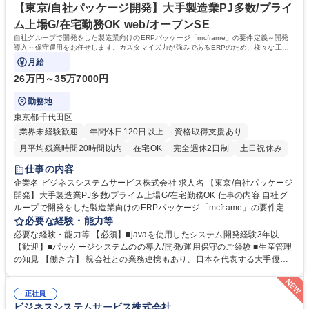
P未経験OK【東京×大手製造業システム×保守コンサルタント】在宅勤務可
O・FI）に分かれています。このいずれかのモジュールを担当していただ
【東京/自社パッケージ開発】大手製造業PJ多数/プライ
きます。 学歴・資格 学歴：大学院 大学 高専 短大 専修学校 高校 語学力：
ム上場G/在宅勤務OK web/オープンSE
資格：
自社グループで開発をした製造業向けのERPパッケージ「mcframe」の要件定義～開発
導入～保守運用をお任せします。カスタマイズ力が強みであるERPのため、様々な工程
に携われます。
月給
26万円～35万7000円
勤務地
東京都千代田区
業界未経験歓迎
年間休日120日以上
資格取得支援あり
月平均残業時間20時間以内
在宅OK
完全週休2日制
土日祝休み
仕事の内容
企業名 ビジネスシステムサービス株式会社 求人名 【東京/自社パッケージ
開発】大手製造業PJ多数/プライム上場G/在宅勤務OK 仕事の内容 自社グ
ループで開発をした製造業向けのERPパッケージ「mcframe」の要件定義
～開発導入～保守運用をお任せします。カスタマイズ力が強みであるERP
必要な経験・能力等
のため、様々な工程に携われます。 【具体的な仕事内容】 ●mcframeの導
必要な経験・能力等 【必須】■javaを使用したシステム開発経験3年以
入 ●mcframe導入後の運用・保守 ●mcframeの製品開発 ●mcframeの製品
【歓迎】■パッケージシステムのの導入/開発/運用保守のご経験 ■生産管理
保守、トレーニング 等 【入社後】 1～2ヵ月間の研修に入ります。内容はj
の知見 【働き方】 親会社との業務連携もあり、日本を代表する大手優良
ava言語やmcframeの基礎知識といったその後必要となる知識の研修とな
企業をメインに長年お付き合いのある顧客が多く、中小規模ながら大手企
ります。充分に知見を身に着けた上でPJTに参画いただきます。 募集職種
業の案件に上流から参画できる環境です。「社員の力」が「会社の力」と
【東京/自社パッケージ開発】大手製造業PJ多数/プライム上場G/在宅勤務
正社員
捉え、働き方や制度改革等実際に社員の働きやすさ向上を目的とした組織
ビジネスシステムサービス株式会社
OK