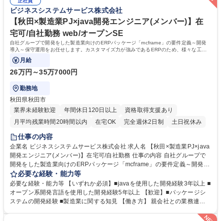
【大阪×製造業向けシステム×java開発】自社勤務/在宅勤務月50%可
正社員
す。「社員の力」が「会社の力」と捉え、働き方や制度改革等実際に社員
ビジネスシステムサービス株式会社
の働きやすさ向上を目的とした組織改善への取り組みを日々行っていま
す。(現在は経験の浅い社員の教育、研修制度を改善中) 学歴・資格 学歴：
【秋田×製造業PJ×java開発エンジニア(メンバー)】在
大学院 大学 高専 短大 専修学校 高校 語学力： 資格：
宅可/自社勤務 web/オープンSE
自社グループで開発をした製造業向けのERPパッケージ「mcframe」の要件定義～開発
導入～保守運用をお任せします。カスタマイズ力が強みであるERPのため、様々な工程
に携われます。
月給
26万円～35万7000円
勤務地
秋田県秋田市
業界未経験歓迎
年間休日120日以上
資格取得支援あり
月平均残業時間20時間以内
在宅OK
完全週休2日制
土日祝休み
仕事の内容
企業名 ビジネスシステムサービス株式会社 求人名 【秋田×製造業PJ×java
開発エンジニア(メンバー)】在宅可/自社勤務 仕事の内容 自社グループで
開発をした製造業向けのERPパッケージ「mcframe」の要件定義～開発導
入～保守運用をお任せします。カスタマイズ力が強みであるERPのため、
必要な経験・能力等
様々な工程に携われます。 【具体的な仕事内容】 ●mcframeの導入 ●mcfr
必要な経験・能力等 【いずれか必須】■javaを使用した開発経験3年以上 ■
ame導入後の運用・保守 ●mcframeの製品開発 ●mcframeの製品保守、ト
オープン系開発言語を使用した開発経験5年以上 【歓迎】■パッケージシ
レーニング 等 【入社後】 1～2ヵ月間の研修に入ります。内容はjava言語
ステムの開発経験 ■製造業に関する知見 【働き方】 親会社との業務連携
やmcframeの基礎知識といったその後必要となる知識の研修となります。
もあり、日本を代表する大手優良企業をメインに長年お付き合いのある顧
充分に知見を身に着けた上でPJTに参画いただきます。 募集職種 【秋田×
客が多く、中小規模ながら大手企業の案件に上流から参画できる環境で