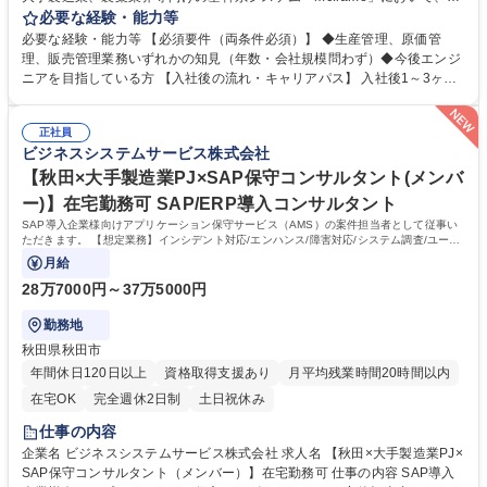
産領域のコンサルティングからシステム導入まで従事いただきます。要件
必要な経験・能力等
定義、設計、開発、保守、運用等、従事いただく内容はご経験や ご希望に
必要な経験・能力等 【必須要件（両条件必須）】 ◆生産管理、原価管
合わせて決定いたします。 ITやプログラミング未経験の方でも製造業の知
理、販売管理業務いずれかの知見（年数・会社規模問わず）◆今後エンジ
見を活かしながらキャリアップが図れます！ 【業務詳細】 mcframeの導
ニアを目指している方 【入社後の流れ・キャリアパス】 入社後1～3ヶ月
入／mcframe導入後の運用・保守／mcframeの製品開発／mcframeの製品
程度プログラミングや製造業の研修を行っていただき、その後OJTと共に
保守／トレーニング ※開発エンジニアからのスタートを想定 募集職種
現場の業務を徐々にご参加いただく予定です。一通り弊社業務を理解いた
【東京/※IT未経験歓迎※生産管理システムコンサルタント】自社勤務/製
正社員
だいた際には後輩指導やOJT、案件のサブリーダー、またその先にはPM/P
ビジネスシステムサービス株式会社
造業×IT
Lとして案件管理やマネジメントをお任せしたいと考えていますが、ご自
身の進みたい方向に合わせてスペシャリストのキャリアを目指していただ
【秋田×大手製造業PJ×SAP保守コンサルタント(メンバ
くことも可能です。 学歴・資格 学歴：大学院 大学 高専 短大 専修学校 高
ー)】在宅勤務可 SAP/ERP導入コンサルタント
校 語学力： 資格：
SAP導入企業様向けアプリケーション保守サービス（AMS）の案件担当者として従事い
ただきます。 【想定業務】インシデント対応/エンハンス/障害対応/システム調査/ユーザ
教育/改善提案
月給
28万7000円～37万5000円
勤務地
秋田県秋田市
年間休日120日以上
資格取得支援あり
月平均残業時間20時間以内
在宅OK
完全週休2日制
土日祝休み
仕事の内容
企業名 ビジネスシステムサービス株式会社 求人名 【秋田×大手製造業PJ×
SAP保守コンサルタント（メンバー）】在宅勤務可 仕事の内容 SAP導入