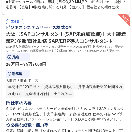
し、上記業務に従事いただきます。 一通り弊社業務を理解いただいた際に
■主要モジュール担当のご経験（FI,CO,SD,MM,PP）※1年以上のご経験で
は後輩指導やOJT、案件のサブリーダーなどを行っていただきたいと考え
応募可 【歓迎】■製造業に関する知見 【働き方】 親会社との業務連携も
ています。 年1回キャリア面談を実施していますので、双方すり合わせを
あり、日本を代表する大手優良企業をメインに長年お付き合いのある顧客
しながらキャリアや業務の変更を実施できればと考えています。 募集職種
が多く、中小規模ながら大手企業の案件に上流から参画できる環境です。
【大阪×大手製造業PJ×SAP保守コンサルタント（メンバー）】在宅勤務
正社員
また当社側で案件管理を担っているため働きやすい環境を整備していま
ビジネスシステムサービス株式会社
可
す。 学歴・資格 学歴：大学院 大学 高専 短大 専修学校 高校 語学力： 資
格：
大阪【SAPコンサルタント(SAP未経験歓迎)】大手製造
業PJ多数/自社勤務 SAP/ERP導入コンサルタント
SAP導入企業様向けアプリケーション保守サービス(AMS)の案件担当者として、”現存の
システムをいかにお客様が使いやすく効率的に使いこなしていけるか”という視点でシス
テム改善コンサルティングを行います。
月給
26万円～35万7000円
勤務地
大阪府大阪市淀川区
年間休日120日以上
資格取得支援あり
月平均残業時間20時間以内
在宅OK
完全週休2日制
土日祝休み
仕事の内容
企業名 ビジネスシステムサービス株式会社 求人名 大阪【SAPコンサルタ
ント(SAP未経験歓迎）】大手製造業PJ多数/自社勤務 仕事の内容 SAP導
入企業様向けアプリケーション保守サービス(AMS)の案件担当者とし
て、”現存のシステムをいかにお客様が使いやすく効率的に使いこなして
必要な経験・能力等
いけるか”という視点でシステム改善コンサルティングを行います。 ◆シ
必要な経験・能力等 【いずれも必須】■システムの開発経験3年以上（言