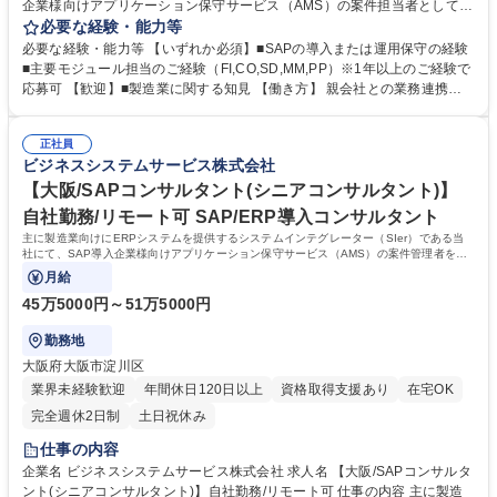
企業様向けアプリケーション保守サービス（AMS）の案件担当者として従
事いただきます。 【想定業務】インシデント対応/エンハンス/障害対応/シ
必要な経験・能力等
ステム調査/ユーザ教育/改善提案 【キャリア】 案件のメンバーとして参画
必要な経験・能力等 【いずれか必須】■SAPの導入または運用保守の経験
し、上記業務に従事いただきます。 一通り弊社業務を理解いただいた際に
■主要モジュール担当のご経験（FI,CO,SD,MM,PP）※1年以上のご経験で
は後輩指導やOJT、案件のサブリーダーなどを行っていただきたいと考え
応募可 【歓迎】■製造業に関する知見 【働き方】 親会社との業務連携も
ています。 年1回キャリア面談を実施していますので、双方すり合わせを
あり、日本を代表する大手優良企業をメインに長年お付き合いのある顧客
しながらキャリアや業務の変更を実施できればと考えています。 募集職種
が多く、中小規模ながら大手企業の案件に上流から参画できる環境です。
【秋田×大手製造業PJ×SAP保守コンサルタント（メンバー）】在宅勤務
正社員
また当社側で案件管理を担っているため働きやすい環境を整備していま
ビジネスシステムサービス株式会社
可
す。 学歴・資格 学歴：大学院 大学 高専 短大 専修学校 高校 語学力： 資
格：
【大阪/SAPコンサルタント(シニアコンサルタント)】
自社勤務/リモート可 SAP/ERP導入コンサルタント
主に製造業向けにERPシステムを提供するシステムインテグレーター（SIer）である当
社にて、SAP導入企業様向けアプリケーション保守サービス（AMS）の案件管理者をお
任せします。
月給
45万5000円～51万5000円
勤務地
大阪府大阪市淀川区
業界未経験歓迎
年間休日120日以上
資格取得支援あり
在宅OK
完全週休2日制
土日祝休み
仕事の内容
企業名 ビジネスシステムサービス株式会社 求人名 【大阪/SAPコンサルタ
ント(シニアコンサルタント)】自社勤務/リモート可 仕事の内容 主に製造