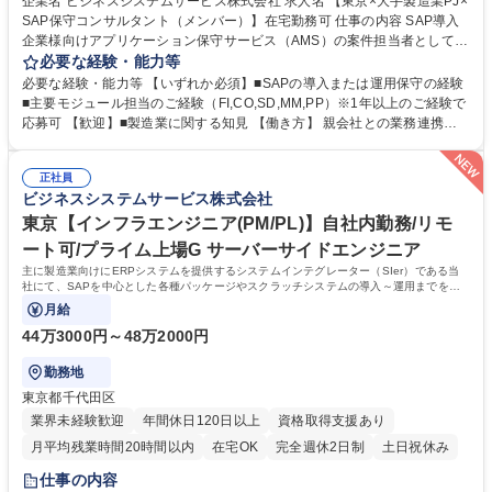
企業名 ビジネスシステムサービス株式会社 求人名 【東京×大手製造業PJ×
SAP保守コンサルタント（メンバー）】在宅勤務可 仕事の内容 SAP導入
企業様向けアプリケーション保守サービス（AMS）の案件担当者として従
事いただきます。 【想定業務】インシデント対応/エンハンス/障害対応/シ
必要な経験・能力等
ステム調査/ユーザ教育/改善提案 【キャリア】 案件のメンバーとして参画
必要な経験・能力等 【いずれか必須】■SAPの導入または運用保守の経験
し、上記業務に従事いただきます。 一通り弊社業務を理解いただいた際に
■主要モジュール担当のご経験（FI,CO,SD,MM,PP）※1年以上のご経験で
は後輩指導やOJT、案件のサブリーダーなどを行っていただきたいと考え
応募可 【歓迎】■製造業に関する知見 【働き方】 親会社との業務連携も
ています。 年1回キャリア面談を実施していますので、双方すり合わせを
あり、日本を代表する大手優良企業をメインに長年お付き合いのある顧客
しながらキャリアや業務の変更を実施できればと考えています。 募集職種
が多く、中小規模ながら大手企業の案件に上流から参画できる環境です。
【東京×大手製造業PJ×SAP保守コンサルタント（メンバー）】在宅勤務
正社員
また当社側で案件管理を担っているため働きやすい環境を整備していま
ビジネスシステムサービス株式会社
可
す。 学歴・資格 学歴：大学院 大学 高専 短大 専修学校 高校 語学力： 資
格：
東京【インフラエンジニア(PM/PL)】自社内勤務/リモ
ート可/プライム上場G サーバーサイドエンジニア
主に製造業向けにERPシステムを提供するシステムインテグレーター（SIer）である当
社にて、SAPを中心とした各種パッケージやスクラッチシステムの導入～運用までを案
件管理者としてお任せいたします。
月給
44万3000円～48万2000円
勤務地
東京都千代田区
業界未経験歓迎
年間休日120日以上
資格取得支援あり
月平均残業時間20時間以内
在宅OK
完全週休2日制
土日祝休み
仕事の内容