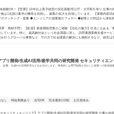
を目指し、顧客の拡大を目指しています。 【業務内容詳細】 ◆顧客企業の開発ニーズや課題のヒアリ
ニアのマッチング・提案 ◆エンジニアの就業後のフォロー ◆顧客との対話から潜在
K！【営業】10年以上黒字経営の安定基盤/官公庁・大手取引有り
営業のご経験 【当社の魅力】社名にもある「働楽（はたらく）」の精神のもと、「一生懸命
視しています。特に、超高齢社会という社会課題に対し、訪問看護業務支援サービ
を行うグローバル事業など、ITの力で社会課題の解決にも挑戦するなど、経営は
 資格：
プリ開発/生成AI活用/産学共同の研究開発 セキュリティエン
に、診断、生成AIの活用研究などをお任せします。将来的には専門知識を活かした顧客への技術提
勤なし
時短勤務あり
在宅OK
完全週休2日制
土日祝休み