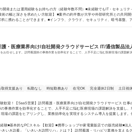
の性能比較検証■研究・PoC：EU電子署名信頼基盤（Trusted List）の国内適
面情報抽出PoC/腕時計ブランドのNFT配布キャンペーン 募集職種 経験浅め歓迎【セキュリティエンジニア】大学
ムの開発または運用経験をお持ちの方（経験年数不問）■未経験でもIT・セキュリ
探求に携わることができます。■インフラ、クラウド、セキュリティ、暗号基盤、
なるため、システム全体を理解しながら技術を磨ける環境です。 学歴・資格 学歴：大学院 大学 高専 語学力： 資格：
看護・医療業界向け/自社開発クラウドサービス IT/通信製品法
業をお任せします。訪問看護師の事務作業を効率化することで、人手不足に悩む医療現場の課題解
格取得支援あり
転勤なし
時短勤務あり
在宅OK
完全週休2日制
土日祝
事務作業を効率化することで、人手不足に悩む医療現場の課題解決を支援し、地域医療
、現場の課題をヒアリングし、業務効率化を実現するシステム導入を提案します。
減を目指します。◆新規開拓、既存深耕両方の営業スタイルを経験可能◎（打ち合
後よりグループ会社の(株)いきいきメディケアサポート(株)へ出向 募集職種 販売経験歓迎！【SaaS営
経験■基本的なPCスキル 【歓迎】■携帯ショップや家電量販店での販売経験■法人