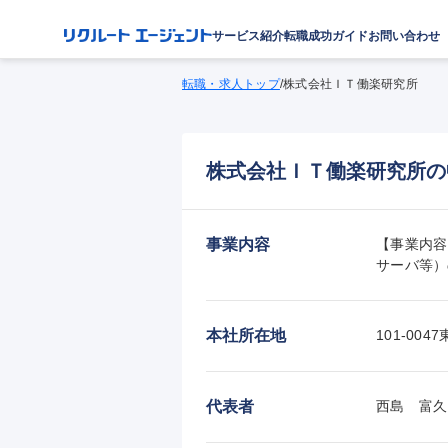
サービス紹介
転職成功ガイド
お問い合わせ
転職・求人トップ
/
株式会社ＩＴ働楽研究所
株式会社ＩＴ働楽研究所の
事業内容
【事業内容
サーバ等）
本社所在地
101-0
代表者
西島　富久