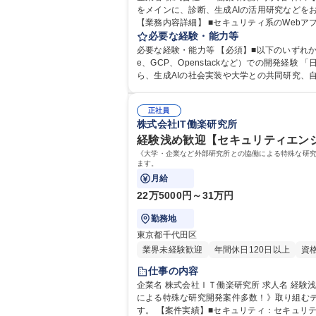
をメインに、診断、生成AIの活用研究などを
【業務内容詳細】 ■セキュリティ系のWeb
ージ（訪問看護システム）へのAI実装研究・産学共同研究
必要な経験・能力等
ニア】アプリ開発/生成AI活用/産学共同の研究
必要な経験・能力等 【必須】■以下のいずれかの開発言
e、GCP、Openstackなど）での開発経験 「日々の業務に追われ、最新技術に触れる機会を失っていませんか？」 当社ではクライアントワークで実務経験を積み上げなが
ら、生成AIの社会実装や大学との共同研究、
正社員
株式会社IT働楽研究所
経験浅め歓迎【セキュリティエンジ
《大学・企業など外部研究所との協働による特殊な研
ます。
月給
22万5000円～31万円
勤務地
東京都千代田区
業界未経験歓迎
年間休日120日以上
資
仕事の内容
企業名 株式会社ＩＴ働楽研究所 求人名 経験浅め歓迎【セキュリティエンジニア】大学・研究機関との協働研究開発・PoC 仕事の内容 《大学・企業など外部研究所との協働
による特殊な研究開発案件多数！》取り組む
す。 【案件実績】■セキュリティ：セキュリティ技術演習環境構築・運用 /マルウェアの無害化シミュレーション/WEBサイト改ざん検知ツール ■暗号系：TEEを用いた機密デ