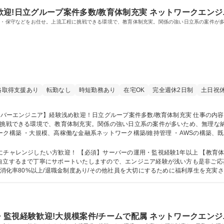
迎!日立グループ案件多数/教育体制充実 ネットワークエンジ
運用・保守などをお任せ。上流工程に挑戦できる環境で、教育体制充実。関係の強い日立系の案件が
格取得支援あり
転勤なし
時短勤務あり
在宅OK
完全週休2日制
土日祝
に挑戦できる環境で、教育体制充実。関係の強い日立系の案件が多いため、無理な
基盤開発（JP1） ◎平均残業は20時間/月。お客様先常駐の勤務形態です。 募集職種 【サーバーエンジニ
実
歓迎！ 【必須】サーバーの運用・監視経験1年以上 【教育体制】入社後はOJTを通して、業務を学んで頂
、自立するまで丁寧にサポートいたしますので、エンジニア経験が浅い方も是非ご
80%以上/退職金制度あり/その他社員を大切にするために福利厚生を充実させております。 学歴・資
監視経験歓迎!大規模案件/チームで配属 ネットワークエンジ