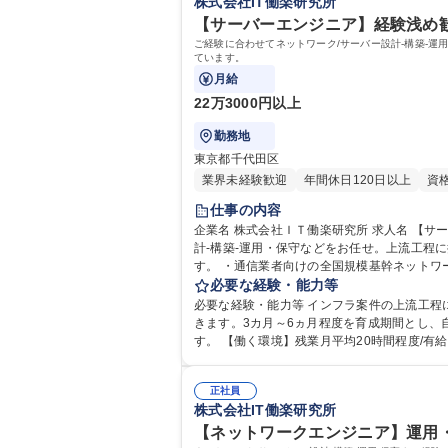
株式会社IT働楽研究所
【サーバーエンジニア】経験浅め歓
ご経験に合わせてネットワーク/サーバー設計-構築-
ています。
月給
22万3000円以上
勤務地
東京都千代田区
業界未経験歓迎
年間休日120日以上
資
仕事の内容
企業名 株式会社ＩＴ働楽研究所 求人名 【サーバーエンジニア】経験浅め歓迎！日立グループ案件多数/教育体制充実 仕事の内容 ご経験に合わせてネットワーク/サーバー設
計-構築-運用・保守などをお任せ。上流工程
す。 ・通信業者向けの全国規模基幹ネットワーク構築 ・大規模、高稼働な金融系ネットワーク構築/維持管理 ・AWSの構築、既存システムから移行 ・VMware、Citrixに係る
仮想デスクトップ設計構築 ・VDI基盤開発/構築、運用管理
必要な経験・能力等
浅め歓迎！日立グループ案件多数/教育体制充
必要な経験・能力等 インフラ案件の上流工程にチャレンジしたい方
きます。3カ月～6ヵ月程度を育成期間とし
す。 【働く環境】残業月平均20時間程度/有給消化率
学 高専 語学力： 資格：
正社員
株式会社IT働楽研究所
【ネットワークエンジニア】運用・