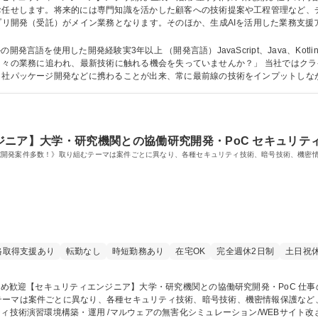
お任せします。将来的には専門知識を活かした顧客への技術提案や工程管理など、
アプリ開発（受託）がメイン業務となります。そのほか、生成AIを活用した業務支
を通じたマルウェア・暗号技術等の解析・開発などに携わっていただきます。 募集職種 神田【セキュ
開発
語を使用した開発経験実3年以上 （開発言語）JavaScript、Java、Kotlin、P
自社パッケージ開発などに携わることが出来、常に最前線の技術をインプットしな
す。 【社風】「働く楽しさ」を重視し、技術への好奇心を尊重する文化です。 学歴・資格 学歴：大学院 大学 高専 語学力
ニア】大学・研究機関との協働研究開発・PoC セキュリテ
究開発案件多数！》取り組むテーマは案件ごとに異なり、各種セキュリティ技術、暗号技術、機密
格取得支援あり
転勤なし
時短勤務あり
在宅OK
完全週休2日制
土日祝
テーマは案件ごとに異なり、各種セキュリティ技術、暗号技術、機密情報保護など