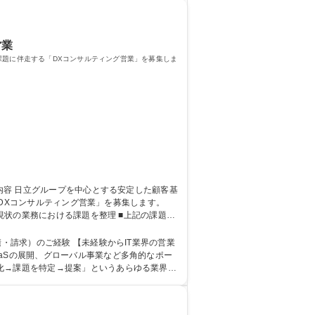
営業
営課題に伴走する「DXコンサルティング営業」を募集しま
る「DXコンサルティング営業」を募集します。
、現状の業務における課題を整理 ■上記の課題に
テム導入完了までの進捗管理、稼働後の保守対応
キルを習得/ご意欲重視◎
経験からIT業界の営業
aSの展開、グローバル事業など多角的なポー
化→課題を特定→提案」というあらゆる業界で