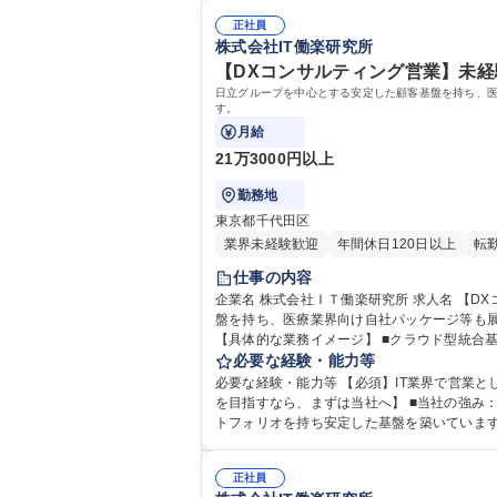
正社員
株式会社IT働楽研究所
【DXコンサルティング営業】未経
日立グループを中心とする安定した顧客基盤を持ち、医療
す。
月給
21万3000円以上
勤務地
東京都千代田区
業界未経験歓迎
年間休日120日以上
転
仕事の内容
企業名 株式会社ＩＴ働楽研究所 求人名 【DXコンサルティング営業】未経験から一生モノのスキルを習得/ご意欲重視◎ 仕事の内容 日立グループを中心とする安定した顧客基
盤を持ち、医療業界向け自社パッケージ等も展開
【具体的な業務イメージ】 ■クラウド型統合基
対し、NetSuiteの標準機能で十分なのか
必要な経験・能力等
必要な経験・能力等 【必須】IT業界で営業としてキャ
を目指すなら、まずは当社へ】 ■当社の強み
トフォリオを持ち安定した基盤を築いています
正社員