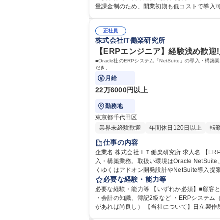
量課金制のため、開業初期も低コストで導入
正社員
株式会社IT働楽研究所
【ERPエンジニア】経験浅め歓迎!入
■Oracle社のERPシステム「NetSuite」の導入・構
だき、
月給
22万6000円以上
勤務地
東京都千代田区
業界未経験歓迎
年間休日120日以上
転
仕事の内容
企業名 株式会社ＩＴ働楽研究所 求人名 【ERPエンジニア】経験浅め歓迎！入社後の教育体制充実◎年休120日以上 仕事の内容 ■Oracle社のERPシステム「NetSuite」の導
入・構築業務。取扱い環境はOracle NetSu
くゆくはアドオン開発設計やNetSuite
ことが特徴で、顧客と折衝をするコミュニケ
必要な経験・能力等
必要な経験・能力等 【いずれか必須】■顧客
・会計の知識、簿記2級など ・ERPシステム（特にO
があれば尚良し） 【当社について】日立製作