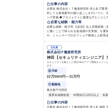
仕事の内容
企業名 株式会社ＩＴ働楽研究所 求人名 IT業界未経験OK！【営業】10年以上黒字経営の安定基盤/官公庁・大手取引有り 仕事の内容 長くお付き合いのある日立系列のお客様に
対しても新規案件の掘り起こしを行いつつ、今後は1次請け案件の獲得
ング実施 ◆プロジェクトに最適なITエンジ
必要な経験・能力等
業務全般） 募集職種 IT業界未経験O
必要な経験・能力等 【必須】法人営業経験（業界・商材不問） 【歓迎】新規開拓
に働くことで得られる達成感や充実感」を重
や、ミャンマーでのオフショア開発と人材育成
す。 学歴・資格 学歴：大学院 大学 語学力：
正社員
株式会社IT働楽研究所
神田【セキュリティエンジニア】ア
セキュリティを軸とした受託Webアプリ開発をメイン
ます。
月給
22万5000円～31万円
勤務地
東京都千代田区
業界未経験歓迎
年間休日120日以上
転
仕事の内容
企業名 株式会社ＩＴ働楽研究所 求人名 神田【セキュリティエンジニア】アプリ開発/生成AI活用/産学共同の研究開発 仕事の内容 セキュリティを軸とした受託Webアプリ開発