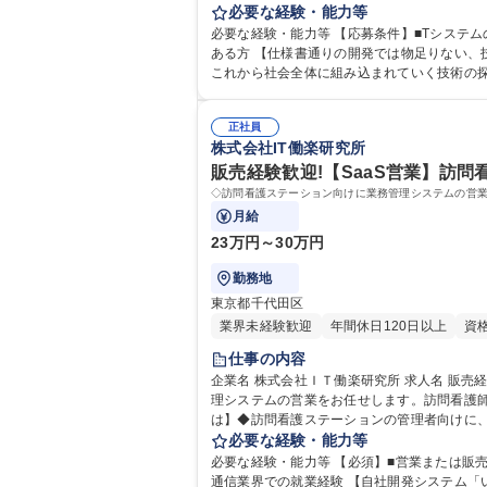
ータ統計アプリ開発、古典暗号と耐量子計算機暗号
必要な経験・能力等
必要な経験・能力等 【応募条件】■Tシステ
ある方 【仕様書通りの開発では物足りない、技術の幅と深さを求めたい方歓迎】 ■案件の約半数が大学や外部研究所との共同開発。対量子暗号や仮想通貨の根幹技術など、
これから社会全体に組み込まれていく技術の
正社員
株式会社IT働楽研究所
販売経験歓迎!【SaaS営業】訪問
◇訪問看護ステーション向けに業務管理システムの営
月給
23万円～30万円
勤務地
東京都千代田区
業界未経験歓迎
年間休日120日以上
資
仕事の内容
企業名 株式会社ＩＴ働楽研究所 求人名 販売経験歓迎！【SaaS営業】訪問看護・医療業界向け/自社開発クラウドサービス 仕事の内容 ◇訪問看護ステーション向けに業務管
理システムの営業をお任せします。訪問看護師の
は】◆訪問看護ステーションの管理者向けに
事業所も多い中、システムによる現場の負担軽
必要な経験・能力等
必要な経験・能力等 【必須】■営業または販売
通信業界での就業経験 【自社開発システム「いきいき訪看」「いきいき訪問リハ」とは？】 訪問看護・リハビリ業務を支えるクラウド型システムです。利用分だけ支払う従