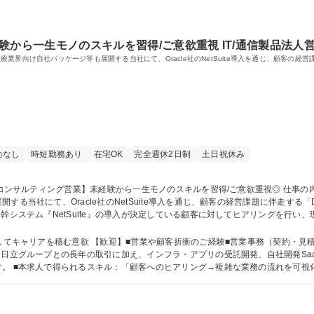
験から一生モノのスキルを習得/ご意欲重視 IT/通信製品法人
業界向け自社パッケージ等も展開する当社にて、Oracle社のNetSuite導入を通じ、顧客の経
勤なし
時短勤務あり
在宅OK
完全週休2日制
土日祝休み
する当社にて、Oracle社のNetSuite導入を通じ、顧客の経営課題に伴走す
幹システム『NetSuite』の導入が決定している顧客に対してヒアリングを行い
、追加機能開発が必要なのかなど、顧客の予算やニーズに合わせて提案を作成 ■シス
や利便性向上に向けた追加提案など継続的にサポート 募集職種 【DXコンサルティング営業】未経験から一生モノのス
リアを積む意欲 【歓迎】■営業や顧客折衝のご経験■営業事務（契約・見積・請求）のご経験 【未
：日立グループとの長年の取引に加え、インフラ・アプリの受託開発、自社開発Sa
。 ■本求人で得られるスキル：「顧客へのヒアリング→複雑な業務の流れを可視
通用するコンサルティング力が身に付きます。 学歴・資格 学歴：大学院 大学 語学力： 資格：