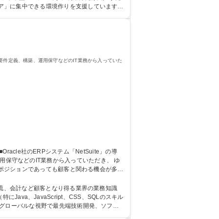
ア」に集中できる環境作りを支援しています。
支援させていただくこともあります。 学歴・資格 学歴：大学院 大学 語学力： 資格：
QLなど。要件定義、構築、運用保守などのIT業務から入っていた
、運用保守などのIT業務から入っていただき、 ゆ
のポジションであっても顧客と関わる機会が多い
解決力が活きる業務です。自身の業務やアイデ
ジニア】経験浅め歓迎！入社後の教育体制充実◎年休120日以上
物流、会計など顧客となり得る業界の業務知識
ava、JavaScript、CSS、SQLのスキル
。グローバルな視野で最先端技術開発、ソフト
展開しています。 学歴・資格 学歴：大学院 大学 高専 短大 専修学校 高校 語学力： 資格：