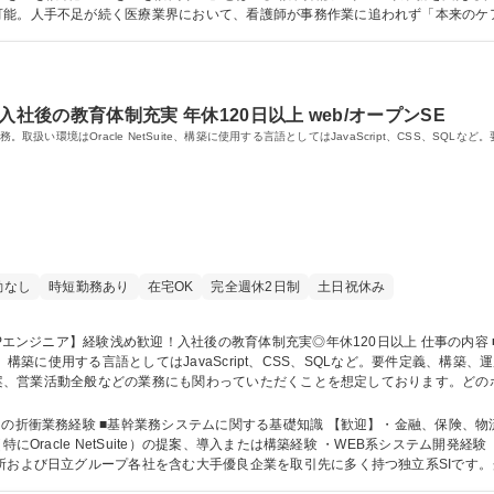
可能。人手不足が続く医療業界において、看護師が事務作業に追われず「本来のケ
★お客様のインフラ環境が整っていない場合は、インフラ構築からご
社後の教育体制充実 年休120日以上 web/オープンSE
築業務。取扱い環境はOracle NetSuite、構築に使用する言語としてはJavaScript、CSS、S
勤なし
時短勤務あり
在宅OK
完全週休2日制
土日祝休み
ite、構築に使用する言語としてはJavaScript、CSS、SQLなど。要件定義、構築
導入提案、営業活動全般などの業務にも関わっていただくことを想定しております。ど
ーション力や、顧客の課題を分析し、解決方法をシステムに落とし込んでいく課題
アで顧客の課題を解決している実感を持ちながら取り組むことができます。 募集職種 【ERPエン
との折衝業務経験 ■基幹業務システムに関する基礎知識 【歓迎】・金融、保険、
racle NetSuite）の提案、導入または構築経験 ・WEB系システム開発経験（特にJ
所および日立グループ各社を含む大手優良企業を取引先に多く持つ独立系SIです
ウェア開発、ネットワーク・サーバシステム開発などオールラウンドに事業を