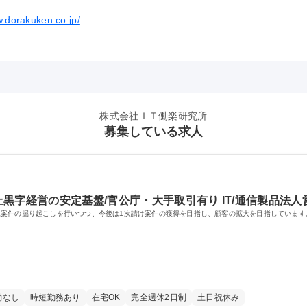
w.dorakuken.co.jp/
株式会社ＩＴ働楽研究所
募集している求人
以上黒字経営の安定基盤/官公庁・大手取引有り IT/通信製品法人
案件の掘り起こしを行いつつ、今後は1次請け案件の獲得を目指し、顧客の拡大を目指しています
勤なし
時短勤務あり
在宅OK
完全週休2日制
土日祝休み