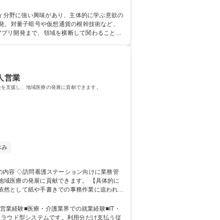
用検討/匿名Web情報収集/生成AIによる設計図
・研究機関との協働研究開発・PoC
ティ分野に強い興味があり、主体的に学ぶ意欲の
アプリ開発まで、領域を横断して関わることに
人営業
決を支援し、地域医療の発展に貢献できます。
休み
の発展に貢献できます。 【具体的に
依然として紙や手書きでの事務作業に追われる
わせはWebメイン、訪問も有り） ※入社直
業】訪問看護・医療業界向け/自社開発クラウドサービス
営業経験■医療・介護業界での就業経験■IT・