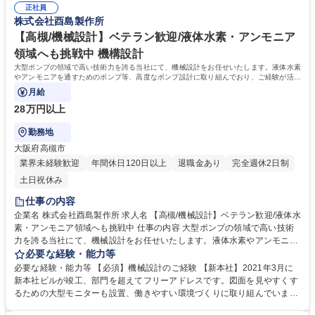
正社員
かし意欲的に設計をしてくださる方を歓迎いたします。 学歴・資格 学
株式会社酉島製作所
歴：大学院 大学 高専 短大 専修学校 高校 語学力： 資格：
【高槻/機械設計】ベテラン歓迎/液体水素・アンモニア
領域へも挑戦中 機構設計
大型ポンプの領域で高い技術力を誇る当社にて、機械設計をお任せいたします。液体水素
やアンモニアを通すためのポンプ等、高度なポンプ設計に取り組んでおり、ご経験が活か
しながら新しい分野に携われる環境です。
月給
28万円以上
勤務地
大阪府高槻市
業界未経験歓迎
年間休日120日以上
退職金あり
完全週休2日制
土日祝休み
仕事の内容
企業名 株式会社酉島製作所 求人名 【高槻/機械設計】ベテラン歓迎/液体水
素・アンモニア領域へも挑戦中 仕事の内容 大型ポンプの領域で高い技術
力を誇る当社にて、機械設計をお任せいたします。液体水素やアンモニア
を通すためのポンプ等、高度なポンプ設計に取り組んでおり、ご経験が活
必要な経験・能力等
かしながら新しい分野に携われる環境です。 当社のポンプは中東の国の国
必要な経験・能力等 【必須】機械設計のご経験 【新本社】2021年3月に
家プロジェクトにも採用されナイル川沿いの緑化に貢献しています。 社会
新本社ビルが竣工、部門を超えてフリーアドレスです。図面を見やすくす
インフラであるポンプから、先端技術領域を担うポンプまで、ご入社後は
るための大型モニターも設置、働きやすい環境づくりに取り組んでいま
ご自身の技術力を向上していただける環境がございます。 募集職種 【高
す。 ★新本社の設備など、働きやすい環境を整えております。それらを生