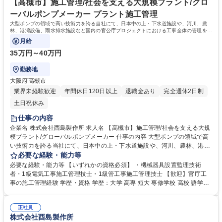
【高槻市】施工管理/社会を支える大規模プラント/グロ
ーバルポンプメーカー プラント施工管理
大型ポンプの領域で高い技術力を誇る当社にて、日本中の上・下水道施設や、河川、農
林、港湾設備、雨水排水施設など国内の官公庁プロジェクトにおける工事全体の管理を行
います。
月給
35万円～40万円
勤務地
大阪府高槻市
業界未経験歓迎
年間休日120日以上
退職金あり
完全週休2日制
土日祝休み
仕事の内容
企業名 株式会社酉島製作所 求人名 【高槻市】施工管理/社会を支える大規
模プラント/グローバルポンプメーカー 仕事の内容 大型ポンプの領域で高
い技術力を誇る当社にて、日本中の上・下水道施設や、河川、農林、港湾
設備、雨水排水施設など国内の官公庁プロジェクトにおける工事全体の管
必要な経験・能力等
理を行います。 ■ポンプはプラントの基幹装置でハイテクポンプメーカー
必要な経験・能力等 【いずれかの資格必須】 ・機械器具設置監理技術
であるため元請けとして、プロジェクト全体を仕切ることが多くなりま
者・1級電気工事施工管理技士・1級管工事施工管理技士 【歓迎】官庁工
す。■現場代理人として、工事計画の策定、現場予算の管理、 現場の進捗
事の施工管理経験 学歴・資格 学歴：大学 高専 短大 専修学校 高校 語学
管理、安全管理、品質管理等 プロジェクト全体をとりまとめるのが施工管
力： 資格：第一種運転免許普通自動車
理技術者の役割 募集職種 【高槻市】施工管理/社会を支える大規模プラン
ト/グローバルポンプメーカー
正社員
株式会社酉島製作所