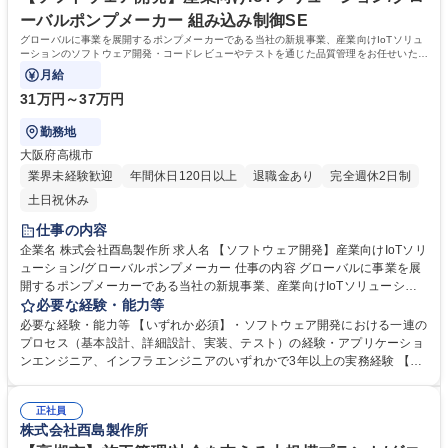
ーバルポンプメーカー 組み込み制御SE
グローバルに事業を展開するポンプメーカーである当社の新規事業、産業向けIoTソリュ
ーションのソフトウェア開発・コードレビューやテストを通じた品質管理をお任せいたし
ます。
月給
31万円～37万円
勤務地
大阪府高槻市
業界未経験歓迎
年間休日120日以上
退職金あり
完全週休2日制
土日祝休み
仕事の内容
企業名 株式会社酉島製作所 求人名 【ソフトウェア開発】産業向けIoTソリ
ューション/グローバルポンプメーカー 仕事の内容 グローバルに事業を展
開するポンプメーカーである当社の新規事業、産業向けIoTソリューショ
ンのソフトウェア開発・コードレビューやテストを通じた品質管理をお任
必要な経験・能力等
せいたします。 募集職種 【ソフトウェア開発】産業向けIoTソリューショ
必要な経験・能力等 【いずれか必須】・ソフトウェア開発における一連の
ン/グローバルポンプメーカー
プロセス（基本設計、詳細設計、実装、テスト）の経験・アプリケーショ
ンエンジニア、インフラエンジニアのいずれかで3年以上の実務経験 【新
本社】2021年3月に新本社ビルが竣工、部門を超えてフリーアドレスで
す。図面を見やすくするための大型モニターも設置、働きやすい環境づく
正社員
りに取り組んでいます。 学歴・資格 学歴：大学院 大学 高専 短大 専修学
株式会社酉島製作所
校 高校 語学力： 資格：