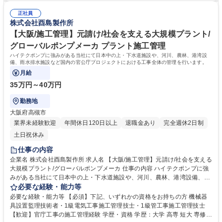
やすくするための大型モニターも設置、働きやすい環境づくりに取り組ん
正社員
でいます。 学歴・資格 学歴：大学院 大学 高専 短大 専修学校 高校 語学
株式会社酉島製作所
力： 資格：
【大阪/施工管理】元請け/社会を支える大規模プラント/
グローバルポンプメーカ プラント施工管理
ハイテクポンプに強みがある当社にて日本中の上・下水道施設や、河川、農林、港湾設
備、雨水排水施設など国内の官公庁プロジェクトにおける工事全体の管理を行います。
月給
35万円～40万円
勤務地
大阪府高槻市
業界未経験歓迎
年間休日120日以上
退職金あり
完全週休2日制
土日祝休み
仕事の内容
企業名 株式会社酉島製作所 求人名 【大阪/施工管理】元請け/社会を支える
大規模プラント/グローバルポンプメーカ 仕事の内容 ハイテクポンプに強
みがある当社にて日本中の上・下水道施設や、河川、農林、港湾設備、雨
水排水施設など国内の官公庁プロジェクトにおける工事全体の管理を行い
必要な経験・能力等
ます。 ■ポンプはプラントの基幹装置でハイテクポンプメーカーであるた
必要な経験・能力等 【必須】下記、いずれかの資格をお持ちの方 機械器
め元請けとして、プロジェクト全体を仕切ることが多くなります。■現場
具設置監理技術者・1級電気工事施工管理技士・1級管工事施工管理技士
代理人として、工事計画の策定、現場予算の管理、 現場の進捗管理、安全
【歓迎】官庁工事の施工管理経験 学歴・資格 学歴：大学 高専 短大 専修学