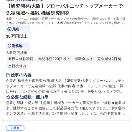
間、土日も基本的に休みです。★全国のプロジェクトに携わるため、プロ
メーカー
ジェクトの間は現地に常駐していただきます。 学歴・資格 学歴：大学 高
【研究開発/大阪】グローバルニッチトップメーカーで
専 短大 専修学校 高校 語学力： 資格：
先端領域へ挑戦 機械研究開発
水素・アンモニアの輸送・昇圧を行うポンプやその他液化ガス（液化 CO2 等）を取り扱
うポンプの開発をお任せいたします。水素関連未経験の方でもチャレンジ精神を活かして
活躍していただけます。
月給
30万円以上
勤務地
大阪府高槻市
業界未経験歓迎
年間休日120日以上
退職金あり
完全週休2日制
土日祝休み
仕事の内容
企業名 株式会社酉島製作所 求人名 【研究開発/大阪】グローバルニッチト
ップメーカーで先端領域へ挑戦 仕事の内容 水素・アンモニアの輸送・昇
圧を行うポンプやその他液化ガス（液化 CO2 等）を取り扱うポンプの開
発をお任せいたします。水素関連未経験の方でもチャレンジ精神を活かし
必要な経験・能力等
て活躍していただけます。 水素・アンモニアのエネルギー利用、CCS や
必要な経験・能力等 【必須】機械系メーカーで研究開発のご経験 ■創業以
CCUS の社会実装を視野に入れ、ポンプ開発を通じてカーボンニュートラ
来、挑戦することを価値として製品開発に取り組んできました。浄水場の
ル社会実現に貢献していきます。各分野のリーディングカンパニーと交流
ポンプ製造から海水淡水化ポンプ開発へ変化したように、次の事業変化へ
しながら、チャレンジングな開発を進めて行くことができます。エンジニ
挑戦していただける人物を歓迎いたします。 ■当社は海水淡水化ポンプで
アとしての経験を活かして最先端の技術開発に挑戦、貢献したい方にはと
高いシェアを誇るポンプメーカーです。実際に中東の緑地化などに貢献す
ても良い環境です。 募集職種 【研究開発/大阪】グローバルニッチトップ
正社員
ることができ、次の挑戦分野は水素・アンモニア領域と設定しています。