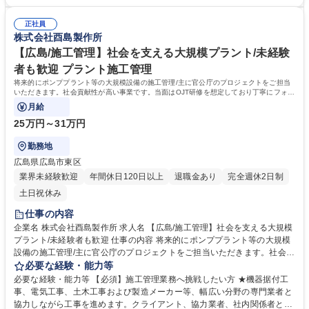
管理、品質管理等 プロジェクト全体をとりまとめるのが施工管理技術者の
校 高校 語学力： 資格：
役割 募集職種 【大阪/施工管理】元請け/社会を支える大規模プラント/グロ
ーバルポンプメーカ
正社員
株式会社酉島製作所
【広島/施工管理】社会を支える大規模プラント/未経験
者も歓迎 プラント施工管理
将来的にポンププラント等の大規模設備の施工管理/主に官公庁のプロジェクトをご担当
いただきます。社会貢献性が高い事業です。当面はOJT研修を想定しており丁寧にフォロ
ーいたします。
月給
25万円～31万円
勤務地
広島県広島市東区
業界未経験歓迎
年間休日120日以上
退職金あり
完全週休2日制
土日祝休み
仕事の内容
企業名 株式会社酉島製作所 求人名 【広島/施工管理】社会を支える大規模
プラント/未経験者も歓迎 仕事の内容 将来的にポンププラント等の大規模
設備の施工管理/主に官公庁のプロジェクトをご担当いただきます。社会貢
献性が高い事業です。当面はOJT研修を想定しており丁寧にフォローいた
必要な経験・能力等
します。 ◎日本中の上・下水道施設や、河川、農林、港湾設備、雨水排水
必要な経験・能力等 【必須】施工管理業務へ挑戦したい方 ★機器据付工
施設など国内の官公庁プロジェクトにおける工事全体の管理■ポンプはプ
事、電気工事、土木工事および製造メーカー等、幅広い分野の専門業者と
ラントの基幹装置でハイテクポンプメーカーであるため元請けとして、プ
協力しながら工事を進めます。クライアント、協力業者、社内関係者とや