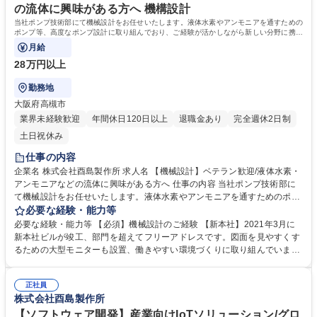
の流体に興味がある方へ 機構設計
当社ポンプ技術部にて機械設計をお任せいたします。液体水素やアンモニアを通すための
ポンプ等、高度なポンプ設計に取り組んでおり、ご経験が活かしながら新しい分野に携わ
れる環境です。
月給
28万円以上
勤務地
大阪府高槻市
業界未経験歓迎
年間休日120日以上
退職金あり
完全週休2日制
土日祝休み
仕事の内容
企業名 株式会社酉島製作所 求人名 【機械設計】ベテラン歓迎/液体水素・
アンモニアなどの流体に興味がある方へ 仕事の内容 当社ポンプ技術部に
て機械設計をお任せいたします。液体水素やアンモニアを通すためのポン
プ等、高度なポンプ設計に取り組んでおり、ご経験が活かしながら新しい
必要な経験・能力等
分野に携われる環境です。 当社のポンプは中東の国の国家プロジェクトに
必要な経験・能力等 【必須】機械設計のご経験 【新本社】2021年3月に
も採用されナイル川沿いの緑化に貢献しています。 社会インフラであるポ
新本社ビルが竣工、部門を超えてフリーアドレスです。図面を見やすくす
ンプから、先端技術領域を担うポンプまで、ご入社後はご自身の技術力を
るための大型モニターも設置、働きやすい環境づくりに取り組んでいま
向上していただける環境がございます。 募集職種 【機械設計】ベテラン
す。 ★新本社の設備など、働きやすい環境を整えております。それらを生
歓迎/液体水素・アンモニアなどの流体に興味がある方へ
かし意欲的に設計をしてくださる方を歓迎いたします。 学歴・資格 学
正社員
歴：大学院 大学 高専 短大 専修学校 高校 語学力： 資格：
株式会社酉島製作所
【ソフトウェア開発】産業向けIoTソリューション/グロ