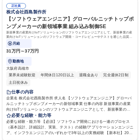
槻/機械設計】ベテラン歓迎/液体水素・アンモニア領域へも挑戦中
かし意欲的に設計をしてくださる方を歓迎いたします。 学歴・資格 学
正社員
歴：大学院 大学 高専 短大 専修学校 高校 語学力： 資格：
株式会社酉島製作所
【ソフトウェアエンジニア】グローバルニッチトップポ
ンプメーカーの新領域事業 組み込み制御SE
新規事業の産業向けIoTソリューションのソフトウェアエンジニアとして、新規事業の産
業向けIoTソリューションのソフトウェア開発・コードレビューやテストを通じた品質管
理をお任せいたします。
月給
31万円～37万円
勤務地
大阪府高槻市
業界未経験歓迎
年間休日120日以上
退職金あり
完全週休2日制
土日祝休み
仕事の内容
企業名 株式会社酉島製作所 求人名 【ソフトウェアエンジニア】グローバ
ルニッチトップポンプメーカーの新領域事業 仕事の内容 新規事業の産業
向けIoTソリューションのソフトウェアエンジニアとして、新規事業の産
業向けIoTソリューションのソフトウェア開発・コードレビューやテスト
必要な経験・能力等
を通じた品質管理をお任せいたします。 募集職種 【ソフトウェアエンジ
必要な経験・能力等 【必須】ソフトウェア開発における一連のプロセス
ニア】グローバルニッチトップポンプメーカーの新領域事業
（基本設計、詳細設計、実装、テスト）の経験/アプリケーションエンジニ
ア、インフラエンジニアのいずれかで3年以上の実務経験 【新本社】2021
年3月に新本社ビルが竣工、部門を超えてフリーアドレスです。図面を見