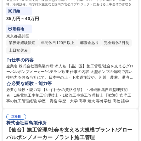
林、港湾設備、雨水排水施設など国内の官公庁プロジェクトにおける工事全体の管理を行
います。
月給
35万円～40万円
勤務地
東京都品川区
業界未経験歓迎
年間休日120日以上
退職金あり
完全週休2日制
土日祝休み
仕事の内容
企業名 株式会社酉島製作所 求人名 【品川区】施工管理/社会を支えるグロ
ーバルポンプメーカー/ベテラン歓迎 仕事の内容 大型ポンプの領域で高い
技術力を誇る当社にて、日本中の上・下水道施設や、河川、農林、港湾設
備、雨水排水施設など国内の官公庁プロジェクトにおける工事全体の管理
必要な経験・能力等
を行います。 ■ポンプはプラントの基幹装置でハイテクポンプメーカーで
必要な経験・能力等 【いずれかの資格必須】 ・機械器具設置監理技術
あるため元請けとして、プロジェクト全体を仕切ることが多くなります。
者・1級電気工事施工管理技士・1級管工事施工管理技士 【歓迎】官庁工
■現場代理人として、工事計画の策定、現場予算の管理、 現場の進捗管
事の施工管理経験 学歴・資格 学歴：大学 高専 短大 専修学校 高校 語学
理、安全管理、品質管理等 プロジェクト全体をとりまとめるのが施工管理
力： 資格：第一種運転免許普通自動車
技術者の役割です。 募集職種 【品川区】施工管理/社会を支えるグローバ
ルポンプメーカー/ベテラン歓迎
正社員
株式会社酉島製作所
【仙台】施工管理/社会を支える大規模プラント/グロー
バルポンプメーカー プラント施工管理