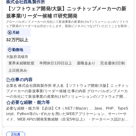
株式会社酉島製作所
メーカーで先端領域へ挑戦
学歴・資格 学歴：大学院 大学 高専 語学力： 資格：
【ソフトウェア開発/大阪】ニッチトップメーカーの新
規事業/リーダー候補 IT研究開発
グローバルポンプメーカーの当社にて新規事業の産業向けIoTソリューションのソフトウ
ェア開発のリーダーをお任せいたします。新規ビジネスにつなげていただくことを期待し
ています。
月給
32万円以上
勤務地
大阪府高槻市
業界未経験歓迎
年間休日120日以上
退職金あり
完全週休2日制
土日祝休み
仕事の内容
企業名 株式会社酉島製作所 求人名 【ソフトウェア開発/大阪】ニッチトッ
プメーカーの新規事業/リーダー候補 仕事の内容 グローバルポンプメーカ
ーの当社にて新規事業の産業向けIoTソリューションのソフトウェア開発
のリーダーをお任せいたします。新規ビジネスにつなげていただくことを
必要な経験・能力等
期待しています。 TR-COMクラウドおよびWEBアプリケーション、APIサ
必要な経験・能力等 【必須】C#（.NET / Blazor）、Java、PHP、TypeS
ーバーの新機能企画、アーキテクチャ設計、開発、リリース、運用保守に
cript、Python等のいずれかを用いたWEBアプリケーション、サーバーサ
おける一連の工程をお任せいたします。※ハードウェア領域（センサー物
イド、WEB APIの開発実務経験（目安5年以上） ・データベース設計およ
理開発や量産化設計）は別部隊が担当するため、今回募集するポジション
びクラウド環境 （AWSまたはAzure）でのシステム設計・開発・運用経験
はWEB・クラウド側の開発内製化に特化してコミットいただきます。 募
・システム開発のライフサイクル（要件定義・基本設計・実装・テスト品
集職種 【ソフトウェア開発/大阪】ニッチトップメーカーの新規事業/リー
正社員
質保証・リリース運用保守）に一貫して携わった経験 ・PL、テックリー