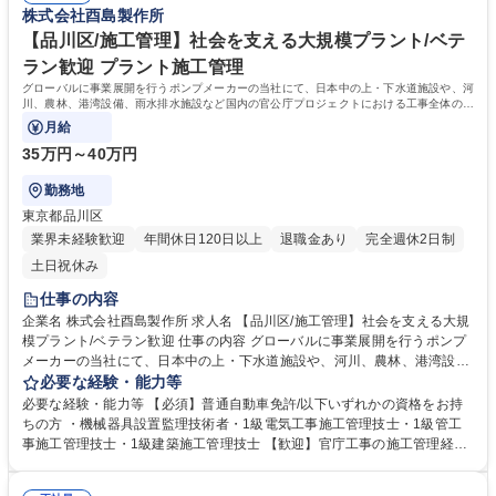
株式会社酉島製作所
ダー候補
ド、またはコアメンバーとして、他メンバーの成果物に対するコードレビ
ューや品質ジャッジを行い、システム全体のデリバリー品質に責任を持っ
【品川区/施工管理】社会を支える大規模プラント/ベテ
た経験 学歴・資格 学歴：大学院 大学 高専 短大 語学力： 資格：
ラン歓迎 プラント施工管理
グローバルに事業展開を行うポンプメーカーの当社にて、日本中の上・下水道施設や、河
川、農林、港湾設備、雨水排水施設など国内の官公庁プロジェクトにおける工事全体の管
理を行います。
月給
35万円～40万円
勤務地
東京都品川区
業界未経験歓迎
年間休日120日以上
退職金あり
完全週休2日制
土日祝休み
仕事の内容
企業名 株式会社酉島製作所 求人名 【品川区/施工管理】社会を支える大規
模プラント/ベテラン歓迎 仕事の内容 グローバルに事業展開を行うポンプ
メーカーの当社にて、日本中の上・下水道施設や、河川、農林、港湾設
備、雨水排水施設など国内の官公庁プロジェクトにおける工事全体の管理
必要な経験・能力等
を行います。 ■ポンプはプラントの基幹装置でハイテクポンプメーカーで
必要な経験・能力等 【必須】普通自動車免許/以下いずれかの資格をお持
あるため元請けとして、プロジェクト全体を仕切ることが多くなります。
ちの方 ・機械器具設置監理技術者・1級電気工事施工管理技士・1級管工
■現場代理人として、工事計画の策定、現場予算の管理、 現場の進捗管
事施工管理技士・1級建築施工管理技士 【歓迎】官庁工事の施工管理経験
理、安全管理、品質管理等 プロジェクト全体をとりまとめるのが施工管理
学歴・資格 学歴：大学 高専 短大 専修学校 高校 語学力： 資格：
技術者の役割です。 募集職種 【品川区/施工管理】社会を支える大規模プ