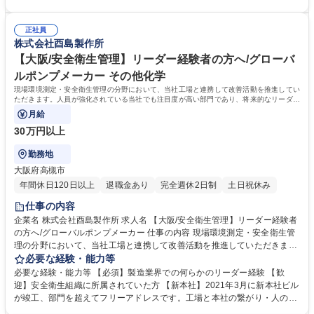
ロジェクト全体を仕切ることが多くなります。■現場代理人として、工事
り取りし、発注内容や施工指針等を理解、重要ポイントをおさえ、クライ
計画の策定、現場予算の管理、 現場の進捗管理、安全管理、品質管理等
アント要望に応えます。★案件は公共工事のため、基本8時半～17時が作
プロジェクト全体をとりまとめるのが施工管理技術者の役割です。 募集職
正社員
業時間、土日も基本的に休みです。★全国のプロジェクトに携わるため、
株式会社酉島製作所
種 【広島/施工管理】社会を支える大規模プラント/未経験者も歓迎
プロジェクトの間は現地に常駐していただきます。 学歴・資格 学歴：大
学 高専 短大 専修学校 高校 語学力： 資格：
【大阪/安全衛生管理】リーダー経験者の方へ/グローバ
ルポンプメーカー その他化学
現場環境測定・安全衛生管理の分野において、当社工場と連携して改善活動を推進してい
ただきます。人員が強化されている当社でも注目度が高い部門であり、将来的なリーダー
を目指していただきたいと考えています。
月給
30万円以上
勤務地
大阪府高槻市
年間休日120日以上
退職金あり
完全週休2日制
土日祝休み
仕事の内容
企業名 株式会社酉島製作所 求人名 【大阪/安全衛生管理】リーダー経験者
の方へ/グローバルポンプメーカー 仕事の内容 現場環境測定・安全衛生管
理の分野において、当社工場と連携して改善活動を推進していただきま
す。人員が強化されている当社でも注目度が高い部門であり、将来的なリ
必要な経験・能力等
ーダーを目指していただきたいと考えています。 工場内のちり、有機溶剤
必要な経験・能力等 【必須】製造業界での何らかのリーダー経験 【歓
などの化学物質、騒音、熱中症リスクに関わる気温・湿度などを専用の機
迎】安全衛生組織に所属されていた方 【新本社】2021年3月に新本社ビル
器を使って測定します。労働安全衛生法などに基づいた定期的な作業環境
が竣工、部門を超えてフリーアドレスです。工場と本社の繋がり・人の繋
測定の実施・立ち合いなどを行います。また、それに基づいて工場環境の
がりを意識したコンセプトとなっております。今回の募集においても周囲