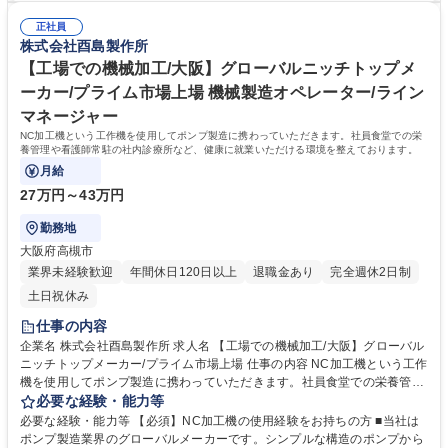
改善などを推進していきます。 安全衛生の業務については専門性が高い社
の人や工場との連携が重要なポジションとなります。 学歴・資格 学歴：
員が在籍しており入社後に学んでいただきたいと考えています。 募集職種
正社員
大学院 大学 高専 短大 専修学校 高校 語学力： 資格：
株式会社酉島製作所
【大阪/安全衛生管理】リーダー経験者の方へ/グローバルポンプメーカー
【工場での機械加工/大阪】グローバルニッチトップメ
ーカー/プライム市場上場 機械製造オペレーター/ライン
マネージャー
NC加工機という工作機を使用してポンプ製造に携わっていただきます。社員食堂での栄
養管理や看護師常駐の社内診療所など、健康に就業いただける環境を整えております。
月給
27万円～43万円
勤務地
大阪府高槻市
業界未経験歓迎
年間休日120日以上
退職金あり
完全週休2日制
土日祝休み
仕事の内容
企業名 株式会社酉島製作所 求人名 【工場での機械加工/大阪】グローバル
ニッチトップメーカー/プライム市場上場 仕事の内容 NC加工機という工作
機を使用してポンプ製造に携わっていただきます。社員食堂での栄養管理
や看護師常駐の社内診療所など、健康に就業いただける環境を整えており
必要な経験・能力等
ます。 【大型ワーク加工の具体的業務】 ・加工に伴うクレーンを使用し
必要な経験・能力等 【必須】NC加工機の使用経験をお持ちの方 ■当社は
た反転作業 ・PC入力（作業日報、品質記録等） ・加工ワークに合わせた
ポンプ製造業界のグローバルメーカーです。シンプルな構造のポンプから