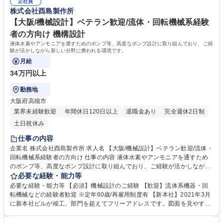
ラント/ベテラン歓迎
正社員
株式会社酉島製作所
【大阪/機械設計】ベテラン歓迎/流体・回転機械系経験
者の方向け 機構設計
液体水素やアンモニアを通すためのポンプ等、高度なポンプ設計に取り組んでおり、ご経
験が活かしながら新しい分野に携われる環境です。
月給
34万円以上
勤務地
大阪府高槻市
業界未経験歓迎
年間休日120日以上
退職金あり
完全週休2日制
土日祝休み
仕事の内容
企業名 株式会社酉島製作所 求人名 【大阪/機械設計】ベテラン歓迎/流体・
回転機械系経験者の方向け 仕事の内容 液体水素やアンモニアを通すため
のポンプ等、高度なポンプ設計に取り組んでおり、ご経験が活かしながら
新しい分野に携われる環境です。 当社のポンプは中東の国の国家プロジェ
必要な経験・能力等
クトにも採用されナイル川沿いの緑化に貢献しています。また、JAXAと
必要な経験・能力等 【必須】機械設計のご経験 【歓迎】流体系機器・回
の共同プロジェクトへの参加等社会貢献性が高いテーマに取り組んでいま
転機械などの経験者歓迎 ※定年60歳/再雇用制度有 【新本社】2021年3月
す。 募集職種 【大阪/機械設計】ベテラン歓迎/流体・回転機械系経験者の
に新本社ビルが竣工、部門を超えてフリーアドレスです。図面を見やすく
方向け
するための大型モニターも設置、働きやすい環境づくりに取り組んでいま
す。 ★新本社の設備など、働きやすい環境を整えております。それらを生