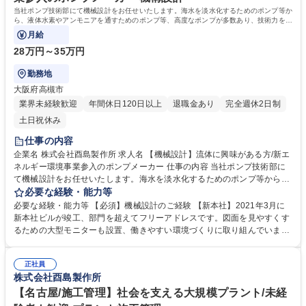
当社ポンプ技術部にて機械設計をお任せいたします。海水を淡水化するためのポンプ等か
ら、液体水素やアンモニアを通すためのポンプ等、高度なポンプが多数あり、技術力を養
っていただけるポジションです。
月給
28万円～35万円
勤務地
大阪府高槻市
業界未経験歓迎
年間休日120日以上
退職金あり
完全週休2日制
土日祝休み
仕事の内容
企業名 株式会社酉島製作所 求人名 【機械設計】流体に興味がある方/新エ
ネルギー環境事業参入のポンプメーカー 仕事の内容 当社ポンプ技術部に
て機械設計をお任せいたします。海水を淡水化するためのポンプ等から、
液体水素やアンモニアを通すためのポンプ等、高度なポンプが多数あり、
必要な経験・能力等
技術力を養っていただけるポジションです。 当社のポンプは中東の国の国
必要な経験・能力等 【必須】機械設計のご経験 【新本社】2021年3月に
家プロジェクトにも採用されナイル川沿いの緑化に貢献しています。 社会
新本社ビルが竣工、部門を超えてフリーアドレスです。図面を見やすくす
インフラであるポンプから、先端技術領域を担うポンプまで、ご入社後は
るための大型モニターも設置、働きやすい環境づくりに取り組んでいま
ご自身の技術力を向上していただける環境がございます。 募集職種 【機
す。 ★新本社の設備など、働きやすい環境を整えております。それらを生
械設計】流体に興味がある方/新エネルギー環境事業参入のポンプメーカー
かし意欲的に設計をしてくださる方を歓迎いたします。 学歴・資格 学
正社員
歴：大学院 大学 高専 短大 専修学校 高校 語学力： 資格：
株式会社酉島製作所
【名古屋/施工管理】社会を支える大規模プラント/未経