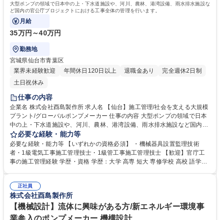
大型ポンプの領域で日本中の上・下水道施設や、河川、農林、港湾設備、雨水排水施設な
ど国内の官公庁プロジェクトにおける工事全体の管理を行います。
月給
35万円～40万円
勤務地
宮城県仙台市青葉区
業界未経験歓迎
年間休日120日以上
退職金あり
完全週休2日制
土日祝休み
仕事の内容
企業名 株式会社酉島製作所 求人名 【仙台】施工管理/社会を支える大規模
プラント/グローバルポンプメーカー 仕事の内容 大型ポンプの領域で日本
中の上・下水道施設や、河川、農林、港湾設備、雨水排水施設など国内の
官公庁プロジェクトにおける工事全体の管理を行います。 ■ポンプはプラ
必要な経験・能力等
ントの基幹装置でハイテクポンプメーカーであるため元請けとして、プロ
必要な経験・能力等 【いずれかの資格必須】 ・機械器具設置監理技術
ジェクト全体を仕切ることが多くなります。■現場代理人として、工事計
者・1級電気工事施工管理技士・1級管工事施工管理技士 【歓迎】官庁工
画の策定、現場予算の管理、 現場の進捗管理、安全管理、品質管理等 プ
事の施工管理経験 学歴・資格 学歴：大学 高専 短大 専修学校 高校 語学
ロジェクト全体をとりまとめるのが施工管理技術者の役割 募集職種 【仙
力： 資格：第一種運転免許普通自動車
台】施工管理/社会を支える大規模プラント/グローバルポンプメーカー
正社員
株式会社酉島製作所
【機械設計】流体に興味がある方/新エネルギー環境事
業参入のポンプメーカー 機構設計