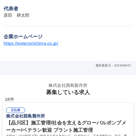
代表者
原田　耕太郎
企業ホームページ
https://www.torishima.co.jp/
最終更新日：2026/08/07
株式会社酉島製作所
募集している求人
18件
正社員
株式会社酉島製作所
【品川区】施工管理/社会を支えるグローバルポンプメ
ーカー/ベテラン歓迎 プラント施工管理
大型ポンプの領域で高い技術力を誇る当社にて、日本中の上・下水道施設や、河川、農