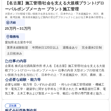
【名古屋】施工管理/社会を支える大規模プラント/グロ
ーバルポンプメーカー プラント施工管理
大型ポンプの領域で高い技術力を誇る当社にて、日本中の上・下水道施設や、河川、農
林、港湾設備、雨水排水施設など国内の官公庁プロジェクトにおける工事全体の管理を行
います。
月給
25万円～31万円
勤務地
愛知県名古屋市中区
業界未経験歓迎
年間休日120日以上
退職金あり
完全週休2日制
土日祝休み
仕事の内容
企業名 株式会社酉島製作所 求人名 【名古屋】施工管理/社会を支える大規
模プラント/グローバルポンプメーカー 仕事の内容 大型ポンプの領域で高
い技術力を誇る当社にて、日本中の上・下水道施設や、河川、農林、港湾
設備、雨水排水施設など国内の官公庁プロジェクトにおける工事全体の管
必要な経験・能力等
理を行います。 ◎日本中の上・下水道施設や、河川、農林、港湾設備、雨
必要な経験・能力等 【いずれか必須】 ・何らかの施工管理経験 ・機械工
水排水施設など国内の官公庁プロジェクトにおける工事全体の管理■ポン
学・電気工学・建築学に関する学科をご卒業された方 ★機器据付工事、電
プはプラントの基幹装置でハイテクポンプメーカーであるため元請けとし
気工事、土木工事および製造メーカー等、幅広い分野の専門業者と協力し
て、プロジェクト全体を仕切ることが多くなります。■現場代理人とし
ながら工事を進めます。クライアント、協力業者、社内関係者とやり取り
て、工事計画の策定、現場予算の管理、 現場の進捗管理、安全管理、品質
し、発注内容や施工指針等を理解、重要ポイントをおさえ、クライアント
管理等 プロジェクト全体をとりまとめるのが施工管理技術者の役割 募集
正社員
要望に応えます。★案件は公共工事のため、基本8時半～17時が作業時
株式会社酉島製作所
職種 【名古屋】施工管理/社会を支える大規模プラント/グローバルポンプ