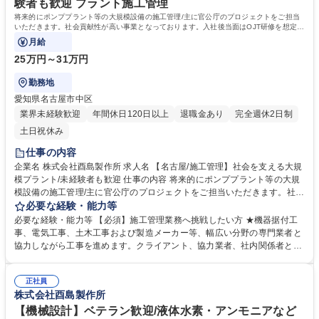
験者も歓迎 プラント施工管理
将来的にポンププラント等の大規模設備の施工管理/主に官公庁のプロジェクトをご担当
いただきます。社会貢献性が高い事業となっております。入社後当面はOJT研修を想定し
ており丁寧にフォローいたします。
月給
25万円～31万円
勤務地
愛知県名古屋市中区
業界未経験歓迎
年間休日120日以上
退職金あり
完全週休2日制
土日祝休み
仕事の内容
企業名 株式会社酉島製作所 求人名 【名古屋/施工管理】社会を支える大規
模プラント/未経験者も歓迎 仕事の内容 将来的にポンププラント等の大規
模設備の施工管理/主に官公庁のプロジェクトをご担当いただきます。社会
貢献性が高い事業となっております。入社後当面はOJT研修を想定してお
必要な経験・能力等
り丁寧にフォローいたします。 ◎日本中の上・下水道施設や、河川、農
必要な経験・能力等 【必須】施工管理業務へ挑戦したい方 ★機器据付工
林、港湾設備、雨水排水施設など国内の官公庁プロジェクトにおける工事
事、電気工事、土木工事および製造メーカー等、幅広い分野の専門業者と
全体の管理■ポンプはプラントの基幹装置でハイテクポンプメーカーであ
協力しながら工事を進めます。クライアント、協力業者、社内関係者とや
るため元請けとして、プロジェクト全体を仕切ることが多くなります。■
り取りし、発注内容や施工指針等を理解、重要ポイントをおさえ、クライ
現場代理人として、工事計画の策定、現場予算の管理、 現場の進捗管理、
アント要望に応えます。★案件は公共工事のため、基本8時半～17時が作
安全管理、品質管理等 プロジェクト全体をとりまとめるのが施工管理技術
正社員
業時間、土日も基本的に休みです。★全国のプロジェクトに携わるため、
株式会社酉島製作所
者の役割です。 募集職種 【名古屋/施工管理】社会を支える大規模プラン
プロジェクトの間は現地に常駐していただきます。 学歴・資格 学歴：大
ト/未経験者も歓迎
学 高専 短大 専修学校 高校 語学力： 資格：
【機械設計】ベテラン歓迎/液体水素・アンモニアなど