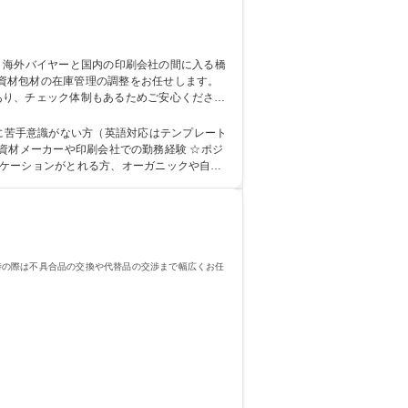
資材包材の在庫管理の調整をお任せします。
あり、チェック体制もあるためご安心くださ
ータに誤りがないかのチェックや印刷会社との調
ール対応に苦手意識がない方（英語対応はテンプレート
ニケーションがとれる方、オーガニックや自然
大学院 大学 語
時の際は不具合品の交換や代替品の交渉まで幅広くお任