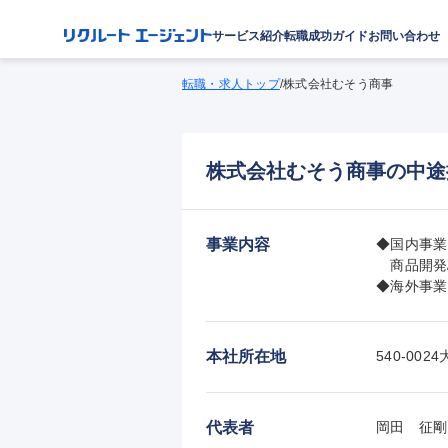
サービス紹介
転職成功ガイド
お問い合わせ
転職・求人トップ
/
株式会社むそう商事
株式会社むそう商事の中途
事業内容
◆国内事業
　商品開発
◆海外事業
本社所在地
540-0
代表者
岡田　征剛