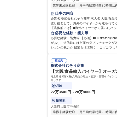
大阪府大阪市中央区
業界未経験歓迎
月平均残業時間20時間以
仕事の内容
企業名 株式会社むそう商事 求人名 大阪/食品ラベルパッケージの印刷データ確認・入稿・簡易修正DTPオペレーター 仕事の内容 海外バイヤーと国内の印刷会社の間に入る橋
渡し役として、海外のバイヤーから送られて
【具体的には】■海外バイヤーから届いたパ
い）■印刷会社との調整(仕様確認、納期・在
必要な経験・能力等
整がメインです！ ※先輩社員がついてしっかりと教えますので未経験でもご安心ください
必要な経験・能力等 【必須】■Illustrat
ーター
があり、送信前には文面のダブルチェックが入る体制） 【歓迎】■英検3級以上、TOEIC500点程度の英語力をお持ちの方 ■包装資材メーカ
ションの魅力☆ 残業もほぼ無く、コツコツ
食品に興味がある方に抜群の環境です！※残業ほぼ無し！ 
学力：英語 資格：
正社員
株式会社むそう商事
【大阪/食品輸入バイヤー】オーガニ
海上輸送で届く輸入商品の発注・交渉・管理をメイン
せします。
月給
22万3500円～28万8000円
勤務地
大阪府大阪市中央区
業界未経験歓迎
月平均残業時間20時間以