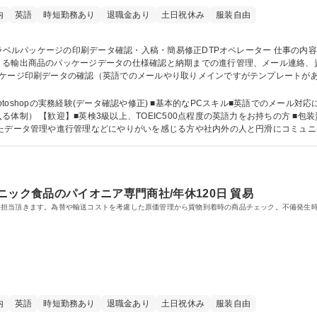
内
英語
時短勤務あり
退職金あり
土日祝休み
服装自由
くる輸出商品のパッケージデータの仕様確認と納期までの進行管理、メール連絡、
ッケージ印刷データの確認（英語でのメールやり取りメインですがテンプレートが
庫管理)1からデザインを作ることはほぼなく海外企業から届いたパッケージのデ
 募集職種 大阪/食品ラベルパッケージの印刷データ確認・入稿・簡易修正DTPオペレ
orやPhotoshopの実務経験(データ確認や修正) ■基本的なPCスキル■英語でのメ
ーや印刷会社での勤務経験 ☆ポジ
したデータ管理や進行管理などにやりがいを感じる方や社内外の人と円滑にコミュ
★入社後の学習意欲があれば英語や専門知識は初期スキルが低くても歓迎します! 学歴・資格 学歴：
ック食品のパイオニア専門商社/年休120日 貿易
に担当頂きます。為替や輸送コストを考慮した原価管理から貨物到着時の商品チェック。不備発生
内
英語
時短勤務あり
退職金あり
土日祝休み
服装自由