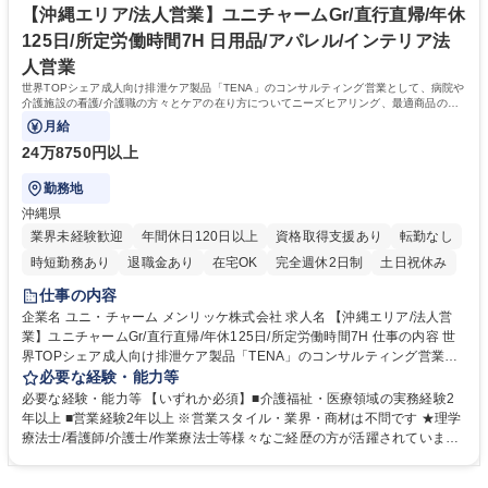
帰/年休125日/所定労働7H
カ月間)。業務で必要な基礎知識(会社・製品理解)と実務を学びます★イン
【沖縄エリア/法人営業】ユニチャームGr/直行直帰/年休
ストラクター制度(3カ月):先輩社員1名が相談役として新入社員をサポート
125日/所定労働時間7H 日用品/アパレル/インテリア法
学歴・資格 学歴：大学院 大学 短大 専修学校 語学力： 資格：第一種運転
人営業
免許普通自動車
世界TOPシェア成人向け排泄ケア製品「TENA」のコンサルティング営業として、病院や
介護施設の看護/介護職の方々とケアの在り方についてニーズヒアリング、最適商品の提
案･ケア全般のアドバイスを担当頂きます。
月給
24万8750円以上
勤務地
沖縄県
業界未経験歓迎
年間休日120日以上
資格取得支援あり
転勤なし
時短勤務あり
退職金あり
在宅OK
完全週休2日制
土日祝休み
仕事の内容
企業名 ユニ・チャーム メンリッケ株式会社 求人名 【沖縄エリア/法人営
業】ユニチャームGr/直行直帰/年休125日/所定労働時間7H 仕事の内容 世
界TOPシェア成人向け排泄ケア製品「TENA」のコンサルティング営業と
して、病院や介護施設の看護/介護職の方々とケアの在り方についてニーズ
必要な経験・能力等
ヒアリング、最適商品の提案･ケア全般のアドバイスを担当頂きます。 世
必要な経験・能力等 【いずれか必須】■介護福祉・医療領域の実務経験2
界トップシェアの排泄ケア製品「TENA」を通じ、現場のケア品質向上と
年以上 ■営業経験2年以上 ※営業スタイル・業界・商材は不問です ★理学
業務効率化を実現します。 ■担当エリアの病院・施設への定期訪問と課題
療法士/看護師/介護士/作業療法士等様々なご経歴の方が活躍されていま
ヒアリング ■最適なケア用品の選定と交換方法等のアドバイス・提案 ■現
す！ 【現場経験が信頼に変わる】私達は商品を売るのではなく、排泄ケア
場スタッフ様向けの排泄ケア勉強会やセミナーの実施 ※直行直帰スタイル
の現場をより良くしていくパートナーです。「現場の声に耳を傾けつつ客