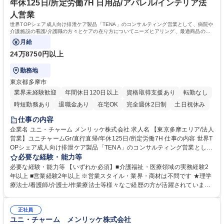
年休125日/所定労働7H 日用品/アパレル/インテリア法
人営業
世界TOPシェア成人向け排泄ケア製品「TENA」のコンサルティング営業として、病院や
介護施設の看護/介護職の方々とケアの在り方についてニーズヒアリング、最適商品の提
案･ケア全般のアドバイスを担当頂きます。
月給
24万8750円以上
勤務地
東京都多摩市
業界未経験歓迎
年間休日120日以上
資格取得支援あり
転勤なし
時短勤務あり
退職金あり
在宅OK
完全週休2日制
土日祝休み
仕事の内容
企業名 ユニ・チャーム メンリッケ株式会社 求人名 【東京多摩エリア/法人
営業】ユニチャームGr/直行直帰/年休125日/所定労働7H 仕事の内容 世界T
OPシェア成人向け排泄ケア製品「TENA」のコンサルティング営業とし
て、病院や介護施設の看護/介護職の方々とケアの在り方についてニーズヒ
必要な経験・能力等
アリング、最適商品の提案･ケア全般のアドバイスを担当頂きます。 世界
必要な経験・能力等 【いずれか必須】■介護福祉・医療領域の実務経験2
トップシェアの排泄ケア製品「TENA」を通じ、現場のケア品質向上と業
年以上 ■営業経験2年以上 ※営業スタイル・業界・商材は不問です ★理学
務効率化を実現します。 ■担当エリアの病院・施設への定期訪問と課題ヒ
療法士/看護師/介護士/作業療法士等様々なご経歴の方が活躍されていま
アリング ■最適なケア用品の選定と交換方法等のアドバイス・提案 ■現場
す！ 【現場経験が信頼に変わる】私達は商品を売るのではなく、排泄ケア
スタッフ様向けの排泄ケア勉強会やセミナーの実施 ※直行直帰スタイルで
の現場をより良くしていくパートナーです。「現場の声に耳を傾けつつ客
メリハリある働き方が可能です。通常、月～木は訪問（1日3件程）金曜は
正社員
観的な視点でお客様と対話ができる」と、多くの現場経験者が活躍中 【教
ユニ・チャーム メンリッケ株式会社
社内会議 募集職種 【東京多摩エリア/法人営業】ユニチャームGr/直行直
育】★本社研修とOJT(先輩社員の営業に同行)を組み合わせて実施(入社3