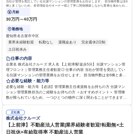
当社が管理を受託している分譲マンションの管理業務をお任せします。 担当物件数は全6
棟と多くないため、各管理組合やオーナー様と丁寧に関係構築しながら業務を進められる
環境です。
月給
30万円～40万円
勤務地
愛知県名古屋市中区
業界未経験歓迎
転勤なし
退職金あり
完全週休2日制
土日祝休み
仕事の内容
企業名 株式会社クルーズ 求人名 【上前津/駅徒歩5分】分譲マンション管
理フロント｜管理業務主任者歓迎◎ 仕事の内容 当社が管理を受託してい
る分譲マンションの管理業務をお任せします。 担当物件数は全6棟と多く
ないため、各管理組合やオーナー様と丁寧に関係構築しながら業務を進め
必要な経験・能力等
られる環境です。 ■管理組合運営サポート： ・理事会、総会の準備 ・運
必要な経験・能力等 【必須】管理業務主任者資格をお持ちの方 分譲マン
営・議案書、決算書、予算案などの資料作成 ・会場手配、スケジュール調
ション管理業務担当のご経験をお持ちの方 ＜おすすめポイント＞ 管理棟
整 ・総会／理事会への参加 ・議事録、資料配布・重要事項説明書の作
数が限られているため、一つひとつの物件に深く関わることができます。
成、説明 ■既存物件オーナー対応： ・管理物件に関する問い合わせ対応
長年お付き合いのある管理組合も多く、落ち着いた関係性の中で業務を進
・修繕や管理に関する提案 ・協力会社との調整・物件管理業務全般 募集
められる環境です。 また、資産価値向上に向けた提案が実現しやすく、自
職種 【上前津/駅徒歩5分】分譲マンション管理フロント｜管理業務主任者
正社員
身のアイデアを活かせるやりがいがあります。 学歴・資格 学歴：大学院
株式会社クルーズ
歓迎◎
大学 高専 短大 専修学校 高校 語学力： 資格：管理業務主任者
【上前津】不動産法人営業|業界経験者歓迎!転勤無×土
日祝休×有給取得率 不動産法人営業