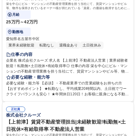
栄を中心にビル・マンションの不動産管理業務を担う当社にて、賃貸マンションやビル
等、物件を保持されているオーナー様が持たれている「資産」の価値を維持するために
様々なご提案営業をお任せします！
月給
25万円～42万円
勤務地
愛知県名古屋市中区
業界未経験歓迎
転勤なし
退職金あり
土日祝休み
仕事の内容
企業名 株式会社クルーズ 求人名 【上前津】不動産法人営業｜業界経験者
歓迎！転勤無×土日祝休×有給取得率◎ 仕事の内容 栄を中心にビル・マン
ションの不動産管理業務を担う当社にて、賃貸マンションやビル等、物件
を保持されているオーナー様が持たれている「資産」の価値を維持するた
必要な経験・能力等
めに様々なご提案営業をお任せします！ ■入社後：オーナー様へのご提案
必要な経験・能力等 【必須】・不動産業界での営業経験をお持ちの方
には現場理解が欠かせません。建物管理の実務を含め修繕の必要性や入居
【おすすめポイント】 ★転勤なし、平均残業20時間以内、土日祝でワー
者の声を知ることで、営業としての提案の質が高まります。 【建物管理の
クライフバランスも安心！ ★年間休日120日！お客様に親身になる不動産
主な業務】※建物の改変を伴う作業はなし ・入居率維持のための物件修理
管理営業！ ★「売る」より「支える」営業に挑戦したい方、関係構築型の
や保全・入居者サービス（無料wifiなど）の提案 ・鍵交換対応 ・設備（エ
営業を目指したい方歓迎です！短いおつきあいではなく長期にわたりオー
アコン等）の取付・交換・修理 ・入居前清掃の手配 ・水回り等のトラブ
正社員
ナー様をサポートいただきます！ 学歴・資格 学歴：大学院 大学 高専 短大
株式会社クルーズ
ル対応 ・報告書の作成 募集職種 【上前津】不動産法人営業｜業界経験者
専修学校 高校 語学力： 資格：
歓迎！転勤無×土日祝休×有給取得率◎
【上前津】賃貸不動産管理担当|未経験歓迎!転勤無×土
日祝休×有給取得率 不動産法人営業
栄を中心にビル・マンションの不動産管理業務を担う当社にて、賃貸マンションやビル