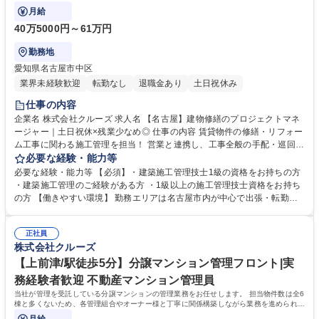
月給
40万5000円～61万円
勤務地
愛知県名古屋市中区
業界未経験歓迎
転勤なし
退職金あり
土日祝休み
仕事の内容
企業名 株式会社クルーズ 求人名 【名古屋】建物修繕のプロジェクトマネ
ージャー｜土日祝休×残業少なめ◎ 仕事の内容 賃貸物件の修繕・リフォー
ム工事に関わる施工管理を担当！ 営業と連携し、工事全般の手配・巡回管
理業務をお任せします！ 【詳細】 ■業務内容：賃貸マンション・テナント
必要な経験・能力等
ビルの修繕やリノベーション工事における施工管理 ■連携業務：営業から
必要な経験・能力等 【必須】・建築施工管理技士1級の資格をお持ちの方
の依頼を受け、協力業者への見積依頼・発注業務 ■現場管理：工事現場を
・建築施工管理のご経験がある方 ・1級以上の施工管理技士資格をお持ち
巡回しながら管理（常駐なし）、協力業者との調整業務 ★名古屋市内中心
の方 【働きやすい環境】 勤務エリアは名古屋市内が中心で出張・転勤な
の勤務で転勤・出張なし。定年後も現役で活躍している社員多数★ 募集職
し。施工管理は常駐型ではなく、巡回型のため柔軟な働き方が可能。年間
種 【名古屋】建物修繕のプロジェクトマネージャー｜土日祝休×残業少な
休日は2025年7月から120日へ移行予定で、土日祝休み＆残業月20～30時
め◎
正社員
間と、ワークライフバランスを重視した環境です。定年後も継続勤務して
株式会社クルーズ
いる社員も多く、長期的なキャリア形成が可能な職場です◎ 学歴・資格
学歴：大学院 大学 高専 短大 専修学校 高校 語学力： 資格：1級管工事施
【上前津/駅徒歩5分】分譲マンション管理フロント|実
工管理技士 1級建築施工管理技士 1級建築施工管理技士
務経験者歓迎 不動産マンション管理員
当社が管理を受託している分譲マンションの管理業務をお任せします。 担当物件数は全6
棟と多くないため、各管理組合やオーナー様と丁寧に関係構築しながら業務を進められる
環境です。