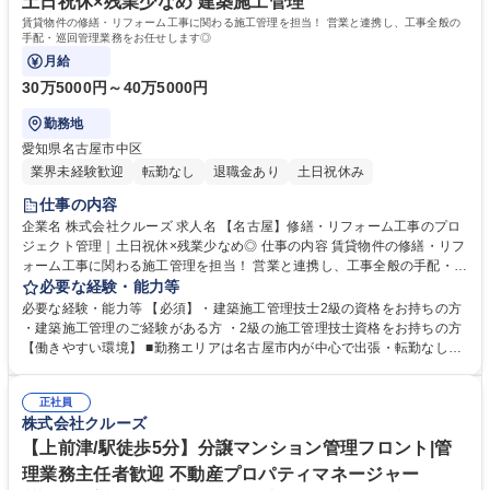
土日祝休×残業少なめ 建築施工管理
賃貸物件の修繕・リフォーム工事に関わる施工管理を担当！ 営業と連携し、工事全般の
手配・巡回管理業務をお任せします◎
月給
30万5000円～40万5000円
勤務地
愛知県名古屋市中区
業界未経験歓迎
転勤なし
退職金あり
土日祝休み
仕事の内容
企業名 株式会社クルーズ 求人名 【名古屋】修繕・リフォーム工事のプロ
ジェクト管理｜土日祝休×残業少なめ◎ 仕事の内容 賃貸物件の修繕・リフ
ォーム工事に関わる施工管理を担当！ 営業と連携し、工事全般の手配・巡
回管理業務をお任せします◎ 【詳細】 業務内容：賃貸マンション・テナ
必要な経験・能力等
ントビルの修繕やリノベーション工事における施工管理 連携業務：営業か
必要な経験・能力等 【必須】・建築施工管理技士2級の資格をお持ちの方
らの依頼を受け、協力業者への見積依頼・発注業務 現場管理：工事現場を
・建築施工管理のご経験がある方 ・2級の施工管理技士資格をお持ちの方
巡回しながら管理（常駐なし）、協力業者との調整業務 ★名古屋市内中心
【働きやすい環境】 ■勤務エリアは名古屋市内が中心で出張・転勤なし！
の勤務で転勤・出張なし。定年後も現役で活躍している社員多数★ 募集職
常駐型ではなく、巡回型のため柔軟な働き方が可能◎年間休日は2025年7
種 【名古屋】修繕・リフォーム工事のプロジェクト管理｜土日祝休×残業
月から120日へ移行しており、土日祝休み＆残業月20～30時間と、ワーク
少なめ◎
正社員
ライフバランスを重視した環境です。定年後も継続勤務している社員も多
株式会社クルーズ
く、長期的なキャリア形成が可能な職場です！ 学歴・資格 学歴：大学院
大学 高専 短大 専修学校 高校 語学力： 資格：2級管工事施工管理技士 2級
【上前津/駅徒歩5分】分譲マンション管理フロント|管
電気工事施工管理技士 2級建築施工管理技士
理業務主任者歓迎 不動産プロパティマネージャー