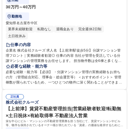
月給
30万円～40万円
勤務地
愛知県名古屋市中区
業界未経験歓迎
転勤なし
退職金あり
完全週休2日制
土日祝休み
仕事の内容
企業名 株式会社クルーズ 求人名 【上前津/駅徒歩5分】分譲マンション管
理フロント｜実務経験者歓迎◎ 仕事の内容 当社が管理を受託している分
譲マンションの管理業務をお任せします。 担当物件数は全6棟と多くない
ため、各管理組合やオーナー様と丁寧に関係構築しながら業務を進められ
必要な経験・能力等
る環境です。 ■管理組合運営サポート： ・理事会、総会の準備・運営・議
必要な経験・能力等 【必須】 ・分譲マンション管理の実務経験をお持ち
案書、決算書、予算案などの資料作成 ・会場手配、スケジュール調整 ・
の方 （管理組合対応、理事会・総会運営等） ＜おすすめポイント＞ 管理
総会／理事会への参加 ・議事録、資料配布・重要事項説明書の作成、説明
棟数が限られているため、一つひとつの物件に深く関わることができま
■既存物件オーナー対応： ・管理物件に関する問い合わせ対応 ・修繕や管
す。長年お付き合いのある管理組合も多く、落ち着いた関係性の中で業務
理に関する提案 ・協力会社との調整・物件管理業務全般 募集職種 【上前
を進められる環境です。 また、資産価値向上に向けた提案が実現しやす
津/駅徒歩5分】分譲マンション管理フロント｜実務経験者歓迎◎
正社員
く、自身のアイデアを活かせるやりがいがあります。 学歴・資格 学歴：
株式会社クルーズ
大学院 大学 高専 短大 専修学校 高校 語学力： 資格：管理業務主任者
【上前津】賃貸不動産管理担当|営業経験者歓迎!転勤無
×土日祝休×有給取得率 不動産法人営業
栄を中心にビル・マンションの不動産管理業務を担う当社にて、賃貸マンションやビル
等、物件を保持されているオーナー様が持たれている「資産」の価値を維持するために