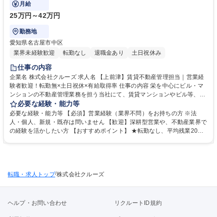
様々なご提案営業をお任せします！
月給
25万円～42万円
勤務地
愛知県名古屋市中区
業界未経験歓迎
転勤なし
退職金あり
土日祝休み
仕事の内容
企業名 株式会社クルーズ 求人名 【上前津】賃貸不動産管理担当｜営業経
験者歓迎！転勤無×土日祝休×有給取得率 仕事の内容 栄を中心にビル・マ
ンションの不動産管理業務を担う当社にて、賃貸マンションやビル等、物
件を保持されているオーナー様が持たれている「資産」の価値を維持する
必要な経験・能力等
ために様々なご提案営業をお任せします！ ■入社後《まずは半年～1年、
必要な経験・能力等 【必須】営業経験（業界不問）をお持ちの方 ※法
建物管理の実務からスタート》 オーナー様へのご提案には現場理解が欠か
人・個人、新規・既存は問いません 【歓迎】深耕型営業や、不動産業界で
せません。修繕の必要性や入居者の声を知ることで、営業としての提案の
の経験を活かしたい方 【おすすめポイント】 ★転勤なし、平均残業20時
質が高まります。 【建物管理の主な業務】※建物の改変を伴う作業はなし
間以内、土日祝でワークライフバランスも安心！ ★年間休日120日！お客
・鍵交換対応 ・設備（エアコン等）の取付・交換・修理 ・入居前清掃の
様に親身になる不動産管理営業！ ★「売る」より「支える」営業に挑戦し
手配 ・水回り等のトラブル対応 ・報告書の作成 募集職種 【上前津】賃貸
たい方、関係構築型の営業を目指したい方歓迎です！ 学歴・資格 学歴：
不動産管理担当｜営業経験者歓迎！転勤無×土日祝休×有給取得率
大学院 大学 高専 短大 専修学校 高校 語学力： 資格：
/
転職・求人トップ
株式会社クルーズ
ヘルプ・お問い合わせ
リクルートID規約