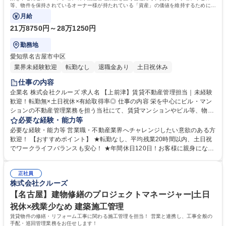
等、物件を保持されているオーナー様が持たれている「資産」の価値を維持するために
様々なご提案営業をお任せします！
月給
21万8750円～28万1250円
勤務地
愛知県名古屋市中区
業界未経験歓迎
転勤なし
退職金あり
土日祝休み
仕事の内容
企業名 株式会社クルーズ 求人名 【上前津】賃貸不動産管理担当｜未経験
歓迎！転勤無×土日祝休×有給取得率◎ 仕事の内容 栄を中心にビル・マン
ションの不動産管理業務を担う当社にて、賃貸マンションやビル等、物件
を保持されているオーナー様が持たれている「資産」の価値を維持するた
必要な経験・能力等
めに様々なご提案営業をお任せします！ ■入社後《まずは半年～1年、建
必要な経験・能力等 営業職・不動産業界へチャレンジしたい意欲のある方
物管理の実務からスタート》 オーナー様へのご提案には現場理解が欠かせ
歓迎！ 【おすすめポイント】 ★転勤なし、平均残業20時間以内、土日祝
ません。修繕の必要性や入居者の声を知ることで、営業としての提案の質
でワークライフバランスも安心！ ★年間休日120日！お客様に親身になる
が高まります。 【建物管理の主な業務】※建物の改変を伴う作業はなし
不動産管理営業！ ★建築・不動産のスキルが身につく！ ★成果主義でな
・鍵交換対応 ・設備（エアコン等）の取付・交換・修理 ・入居前清掃の
いお客様の信頼を獲得する営業です！ 学歴・資格 学歴：大学院 大学 高専
手配 ・水回り等のトラブル対応 ・報告書の作成 募集職種 【上前津】賃貸
正社員
短大 専修学校 高校 語学力： 資格：
株式会社クルーズ
不動産管理担当｜未経験歓迎！転勤無×土日祝休×有給取得率◎
【名古屋】建物修繕のプロジェクトマネージャー|土日
祝休×残業少なめ 建築施工管理
賃貸物件の修繕・リフォーム工事に関わる施工管理を担当！ 営業と連携し、工事全般の
手配・巡回管理業務をお任せします！