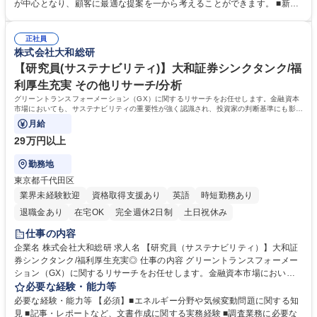
へのソリューションの提案・受注活動 ■提案後の開発部隊との調整や、継
が中心となり、顧客に最適な提案を一から考えることができます。 ■新た
続的顧客フォロー 募集職種 【ITソリューション営業】金融機関向け/大和
なソリューションの検討や商材化といった業務にもチャレンジすることが
証券グループシンクタンク
できます。 ■高度情報処理技術者、ベンダー資格（AWS、Google、Sales
正社員
force等）、中小企業診断士等の資格取得を推進しており、会社として受験
株式会社大和総研
料の補助等がの支援がございます。 学歴・資格 学歴：大学院 大学 語学
力： 資格：
【研究員(サステナビリティ)】大和証券シンクタンク/福
利厚生充実 その他リサーチ/分析
グリーントランスフォーメーション（GX）に関するリサーチをお任せします。金融資本
市場においても、サステナビリティの重要性が強く認識され、投資家の判断基準にも影響
があるなど、様々なニーズがございます。
月給
29万円以上
勤務地
東京都千代田区
業界未経験歓迎
資格取得支援あり
英語
時短勤務あり
退職金あり
在宅OK
完全週休2日制
土日祝休み
仕事の内容
企業名 株式会社大和総研 求人名 【研究員（サステナビリティ）】大和証
券シンクタンク/福利厚生充実◎ 仕事の内容 グリーントランスフォーメー
ション（GX）に関するリサーチをお任せします。金融資本市場において
も、サステナビリティの重要性が強く認識され、投資家の判断基準にも影
必要な経験・能力等
響があるなど、様々なニーズがございます。 ■エネルギー分野や排出権取
必要な経験・能力等 【必須】■エネルギー分野や気候変動問題に関する知
引を含む気候変動関連動向に関するレポートの執筆、発行体や投資家向け
見 ■記事・レポートなど、文書作成に関する実務経験 ■調査業務に必要な