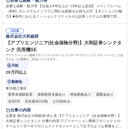
の推進 ■新規サービスや制度変更に関わるにシステム受入審査業務 ≪利用
必要な経験・能力等
技術≫IBMメインフレーム環境、z/OS、IBM PPなど ※FISC安全対策基準
必要な経験・能力等 【社会人4年以上かつ3年以上必須】 メインフレーム
への準拠やISO認証取得など外部認証に裏付けされた、高品質で信頼性の
（IBM）のシステムインフラに関わる経験をお持ちの方 【ポジションの魅
高い最適化されたコストでサービスを提供することがミッションです。 募
力】■長年にわたるミッションクリティカルな証券システムの運用で培っ
集職種 大阪【ホスト系システム保守・管理担当】大和証券グループシンク
たノウハウを独自のフレームワークとして体系化し、継続的に見直しを行
タンク
い、さまざまな業種のお客様に対して、運用保守サービスが提供できま
正社員
す。■システムの開発・構築時に備えるべき安全性、信頼性、完全性の機
株式会社大和総研
能のみならず、運用保守を想定した高品質な設計、システム変更について
の経験を積むことができます。 学歴・資格 学歴：大学院 大学 語学力： 資
【アプリエンジニア(社会保険分野)】大和証券シンクタ
格：
ンク 汎用機SE
アプリケーション開発プロジェクトのチームリーダーやプロジェクトマネジャーとして以
下のような業務をご担当いただきます。
月給
29万円以上
勤務地
東京都江東区
業界未経験歓迎
資格取得支援あり
時短勤務あり
退職金あり
在宅OK
完全週休2日制
土日祝休み
仕事の内容
企業名 株式会社大和総研 求人名 【アプリエンジニア（社会保険分野）】
大和証券シンクタンク 仕事の内容 アプリケーション開発プロジェクトの
チームリーダーやプロジェクトマネジャーとして以下のような業務をご担