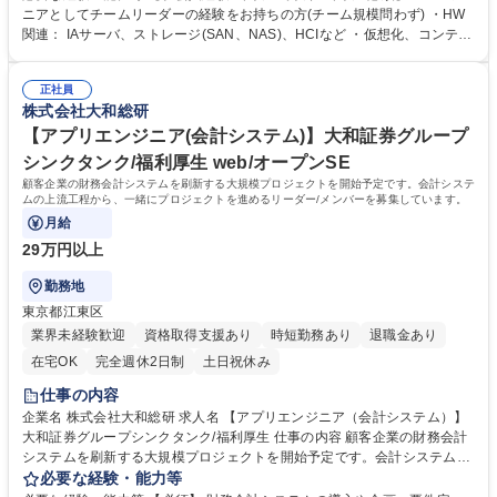
立案といった案件の推進 ・新規サービス導入、制度対応、システム更改時
ニアとしてチームリーダーの経験をお持ちの方(チーム規模問わず) ・HW
のシステム保守内容変更に関する審査業務 など 募集職種 【インフラエン
関連： IAサーバ、ストレージ(SAN、NAS)、HCIなど ・仮想化、コンテナ
ジニア】サーバ・OS・ミドルウェア保守担当
関連： VMware、Nutanix AHV、Kubernetes、Openshiftなど ・OS、MW
関連： Linux、Windows、JBoss、Oracle、Postgresなど ・パブリックク
正社員
ラウド関連： AWS、Azure、GCP、OCIなど 学歴・資格 学歴：大学院 大
株式会社大和総研
学 語学力： 資格：
【アプリエンジニア(会計システム)】大和証券グループ
シンクタンク/福利厚生 web/オープンSE
顧客企業の財務会計システムを刷新する大規模プロジェクトを開始予定です。会計システ
ムの上流工程から、一緒にプロジェクトを進めるリーダー/メンバーを募集しています。
月給
29万円以上
勤務地
東京都江東区
業界未経験歓迎
資格取得支援あり
時短勤務あり
退職金あり
在宅OK
完全週休2日制
土日祝休み
仕事の内容
企業名 株式会社大和総研 求人名 【アプリエンジニア（会計システム）】
大和証券グループシンクタンク/福利厚生 仕事の内容 顧客企業の財務会計
システムを刷新する大規模プロジェクトを開始予定です。会計システムの
上流工程から、一緒にプロジェクトを進めるリーダー/メンバーを募集して
必要な経験・能力等