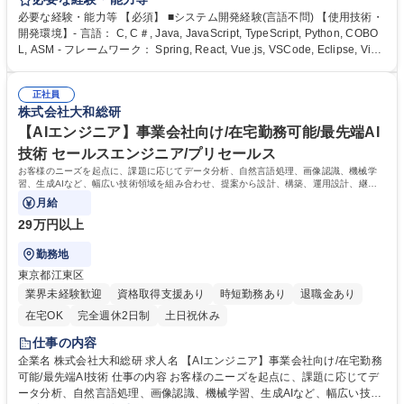
を検討します。役割の兼務も多く、実態に即した柔軟な働き方が可能で
必要な経験・能力等 【必須】 ■システム開発経験(言語不問) 【使用技術・
す。 募集職種 【アプリエンジニア】金融業界向け/シンクタンク/福利厚生
開発環境】- 言語： C, C＃, Java, JavaScript, TypeScript, Python, COBO
◎
L, ASM - フレームワーク： Spring, React, Vue.js, VSCode, Eclipse, Visu
alStudio, DataStage - インフラ： AWS, Azure, Oracle DB, Docker, Kuber
netes, Linux、Windows、PostgreSQL 学歴・資格 学歴：大学院 大学 語
正社員
学力： 資格：
株式会社大和総研
【AIエンジニア】事業会社向け/在宅勤務可能/最先端AI
技術 セールスエンジニア/プリセールス
お客様のニーズを起点に、課題に応じてデータ分析、自然言語処理、画像認識、機械学
習、生成AIなど、幅広い技術領域を組み合わせ、提案から設計、構築、運用設計、継続
的な改善までを一貫してお任せいたします。
月給
29万円以上
勤務地
東京都江東区
業界未経験歓迎
資格取得支援あり
時短勤務あり
退職金あり
在宅OK
完全週休2日制
土日祝休み
仕事の内容
企業名 株式会社大和総研 求人名 【AIエンジニア】事業会社向け/在宅勤務
可能/最先端AI技術 仕事の内容 お客様のニーズを起点に、課題に応じてデ
ータ分析、自然言語処理、画像認識、機械学習、生成AIなど、幅広い技術