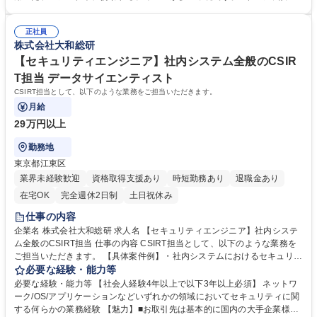
え、次期システム構築の提案、技術検証などにも参画いただくことができ
に特化した部署で、プロジェクト開始時から要件定義や設計といった上流
ます。 ・クラウドシフトやデータ分析基盤構築など様々なプロジェクトに
工程に携わる経験を積むことができます。 ■最新のインフラ技術習得の支
携わる機会がございます。 募集職種 【インフラエンジニア】事業会社向
正社員
援も積極的に行っており、特にクラウド系資格保有者が多数在籍する組織
株式会社大和総研
け/要件定義・設計等の上流工程/在宅
です。組織として学習のバックアップも行っており、インフラエンジニア
として成長できる環境です。 学歴・資格 学歴：大学院 大学 語学力： 資
【セキュリティエンジニア】社内システム全般のCSIR
格：
T担当 データサイエンティスト
CSIRT担当として、以下のような業務をご担当いただきます。
月給
29万円以上
勤務地
東京都江東区
業界未経験歓迎
資格取得支援あり
時短勤務あり
退職金あり
在宅OK
完全週休2日制
土日祝休み
仕事の内容
企業名 株式会社大和総研 求人名 【セキュリティエンジニア】社内システ
ム全般のCSIRT担当 仕事の内容 CSIRT担当として、以下のような業務を
ご担当いただきます。 【具体案件例】・社内システムにおけるセキュリテ
ィインシデント発生時の初動対応および事後分析・セキュリティポリシー
必要な経験・能力等
やマニュアルの策定・改訂、教育訓練活動の実施・最新のセキュリティ製
必要な経験・能力等 【社会人経験4年以上で以下3年以上必須】 ネットワ
品・サービスのPoCおよび導入推進・定期的なセキュリティリスク評価お
ーク/OS/アプリケーションなどいずれかの領域においてセキュリティに関
よび脆弱性診断の実施・他部門との連携を通じたセキュリティ対策の強化
する何らかの業務経験 【魅力】■お取引先は基本的に国内の大手企業様と