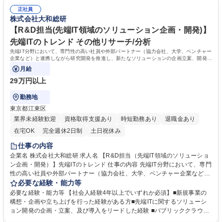
案・生成AIを活用した開発高度化・効率化の提案・構築など 募集職種
e）、Salesforce、OutSystems等。最近では生成AIの活用したサービスも
【アプリエンジニア/事業会社】上流工程/大和証券シンクタンク/制度充実
正社員
検討中。） ■顧客とのコミュニケーションの機会が多くあり、上流工程を
株式会社大和総研
◎
経験できます。 学歴・資格 学歴：大学院 大学 語学力： 資格：
【R&D担当(先端IT領域のソリューション企画・開発)】
先端ITのトレンド その他リサーチ/分析
先端IT分野において、専門性の高い社員や外部パートナー（協力会社、大学、ベンチャー
企業など）と連携しながら研究開発を推進し、新たなソリューションの企画立案、開発に
取り組んでいただきます。
月給
29万円以上
勤務地
東京都江東区
業界未経験歓迎
資格取得支援あり
時短勤務あり
退職金あり
在宅OK
完全週休2日制
土日祝休み
仕事の内容
企業名 株式会社大和総研 求人名 【R&D担当（先端IT領域のソリューショ
ン企画・開発）】先端ITのトレンド 仕事の内容 先端IT分野において、専門
性の高い社員や外部パートナー（協力会社、大学、ベンチャー企業など）
と連携しながら研究開発を推進し、新たなソリューションの企画立案、開
必要な経験・能力等
発に取り組んでいただきます。 ■サービスプロバイダー/外部調査機関への
必要な経験・能力等 【社会人経験4年以上でいずれか必須】■新規事業の
ヒアリングや外部のイベント/カンファレンスへの参加などを通した先端IT
構想・企画や立ち上げを行った経験がある方■先端ITに関するソリューシ
情報の収集やネットワークの構築（ベンチャー発掘含む） ■調査した情報
ョン開発の企画・立案、及び導入をリードした経験 ■パブリッククラウド
のレポート化 ■レポートやセミナーを通じた社内外への先端ITトレンドの
を用いたシステム開発経験（フロントエンド/バックエンド不問）■システ