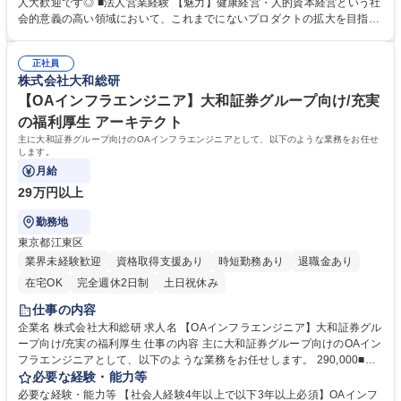
ンダとされる、従業員の健康に着目をして、従業員が健康で事前リスクを
人大歓迎です◎ ■法人営業経験 【魅力】健康経営・人的資本経営という社
可視化でき、会社としての施策に落とし込めるプロダクトとなります。ス
会的意義の高い領域において、これまでにないプロダクトの拡大を目指せ
マホアプリの「あすけん」や「熟睡アラーム」など多くのアプリと連携を
ます。 健康保険組合様基幹業務向けソリューションは、約450組合の顧客
し、従業員の健康度合いを可視化して、AIの活用により可視化→施策まで
に導入いただいており、既に多くのデータ、大規模システムの構築・運用
一気通貫で支えることが出来ます。 募集職種 【ITソリューション営業(ヘ
正社員
実績もあり、最も重要となるAIに必要な分析データも十分揃っています。
株式会社大和総研
ルステック/人的資本経営)】大和証券グループ
そのため、プロダクトの改善も早く、手触り感を持って仕事が出来ます。
学歴・資格 学歴：大学院 大学 語学力： 資格：
【OAインフラエンジニア】大和証券グループ向け/充実
の福利厚生 アーキテクト
主に大和証券グループ向けのOAインフラエンジニアとして、以下のような業務をお任せ
します。
月給
29万円以上
勤務地
東京都江東区
業界未経験歓迎
資格取得支援あり
時短勤務あり
退職金あり
在宅OK
完全週休2日制
土日祝休み
仕事の内容
企業名 株式会社大和総研 求人名 【OAインフラエンジニア】大和証券グル
ープ向け/充実の福利厚生 仕事の内容 主に大和証券グループ向けのOAイン
フラエンジニアとして、以下のような業務をお任せします。 290,000■Mic
rosoft365環境の設計・構築■コミュニケーション基盤（IP電話、コンタク
必要な経験・能力等
トセンター、メール、Teams、Zoom等）の設計・構築■OAセキュリティ
必要な経験・能力等 【社会人経験4年以上で以下3年以上必須】OAインフ