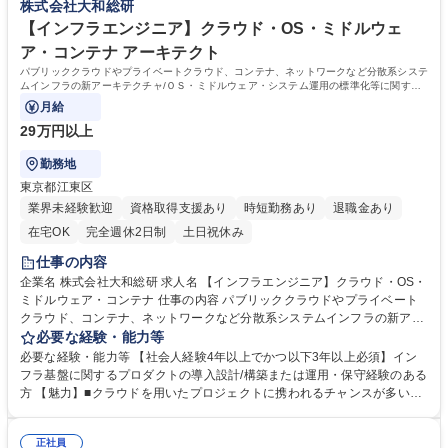
株式会社大和総研
職種 【情報セキュリティコンサルタント】大和証券シンクタンク/長期で
ティという分野の中で、自らテーマを設定し興味のある領域を掘り下げて
働ける環境
【インフラエンジニア】クラウド・OS・ミドルウェ
いくことが可能 学歴・資格 学歴：大学院 大学 語学力： 資格：
ア・コンテナ アーキテクト
パブリッククラウドやプライベートクラウド、コンテナ、ネットワークなど分散系システ
ムインフラの新アーキテクチャ/ＯＳ・ミドルウェア・システム運用の標準化等に関する
企画～導入を行います。
月給
29万円以上
勤務地
東京都江東区
業界未経験歓迎
資格取得支援あり
時短勤務あり
退職金あり
在宅OK
完全週休2日制
土日祝休み
仕事の内容
企業名 株式会社大和総研 求人名 【インフラエンジニア】クラウド・OS・
ミドルウェア・コンテナ 仕事の内容 パブリッククラウドやプライベート
クラウド、コンテナ、ネットワークなど分散系システムインフラの新アー
キテクチャ/ＯＳ・ミドルウェア・システム運用の標準化等に関する企画～
必要な経験・能力等
導入を行います。 【プロジェクト事例】■オンプレミス環境からAWS、Az
必要な経験・能力等 【社会人経験4年以上でかつ以下3年以上必須】イン
ure、OCI等のパブリッククラウド環境へのマイグレーション■ハイブリッ
フラ基盤に関するプロダクトの導入設計/構築または運用・保守経験のある
ドクラウド環境の構築■プライベートクラウドを活用したシステム構築 ※
方 【魅力】■クラウドを用いたプロジェクトに携われるチャンスが多い環
オンプレミス・クラウドの割合は約3：7 【利用技術・環境】■システム基
境です。■インフラ設計に特化した部署で、プロジェクト開始時から要件
盤：クラウド（AWS、Azure、OCI等）、オンプレミス■OS/ミドルウェ
定義や設計といった上流工程に携わる経験を積むことができます。 ■最新
ア：Redhat EnterpriseLinux、Oracle、IBM MQ、HULFT 等 募集職種
正社員
のインフラ技術習得の支援も積極的に行っており、特にクラウド系資格保