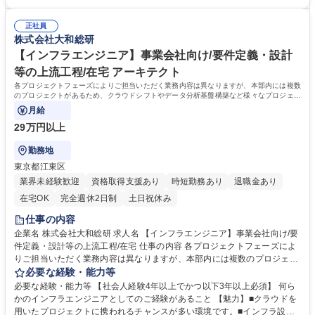
用したシステム構築 ※オンプレミス・クラウドの割合は約3：7 【利用技
スが多い環境です。■インフラ設計に特化した部署で、プロジェクト開始
術・環境】■システム基盤：クラウド（AWS、Azure、OCI等）、オンプ
時から要件定義や設計といった上流工程に携わる経験を積むことができま
レミス■OS/ミドルウェア：Redhat EnterpriseLinux、Oracle、IBM MQ、
正社員
す。 ■最新のインフラ技術習得の支援も積極的に行っており、特にクラウ
株式会社大和総研
HULFT 等 募集職種 【インフラエンジニア】金融機関向け/要件定義・設
ド系資格保有者が多数在籍する組織です。組織として学習のバックアップ
計等の上流工程/在宅
も行っており、インフラエンジニアとして成長できる環境です。 学歴・資
【インフラエンジニア】事業会社向け/要件定義・設計
格 学歴：大学院 大学 語学力： 資格：
等の上流工程/在宅 アーキテクト
各プロジェクトフェーズによりご担当いただく業務内容は異なりますが、本部内には複数
のプロジェクトがあるため、クラウドシフトやデータ分析基盤構築など様々なプロジェク
トに携わる機会がございます。
月給
29万円以上
勤務地
東京都江東区
業界未経験歓迎
資格取得支援あり
時短勤務あり
退職金あり
在宅OK
完全週休2日制
土日祝休み
仕事の内容
企業名 株式会社大和総研 求人名 【インフラエンジニア】事業会社向け/要
件定義・設計等の上流工程/在宅 仕事の内容 各プロジェクトフェーズによ
りご担当いただく業務内容は異なりますが、本部内には複数のプロジェク
トがあるため、クラウドシフトやデータ分析基盤構築など様々なプロジェ
必要な経験・能力等
クトに携わる機会がございます。 ・大規模プロジェクトのマネジメント経
必要な経験・能力等 【社会人経験4年以上でかつ以下3年以上必須】 何ら
験を積むことができます。 ・超大規模システムのインフラ構築を提案から
かのインフラエンジニアとしてのご経験があること 【魅力】■クラウドを
構築、保守運用までトータルで支援可能です。 ・既存インフラの保守に加
用いたプロジェクトに携われるチャンスが多い環境です。■インフラ設計