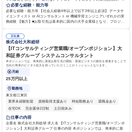
ータサイエンティスト/AIコンサルタントとして従事いただきます。 【具
必要な経験・能力等
体案件例】 ■機械学習関連論文の調査、評価、ハンズオン検証、ノウハウ
必要な経験・能力等 【社会人経験4年以上で以下3年以上必須】 データサ
展開■機械学習関連オープンソースの調査、評価、ハンズオン検証、ノウ
イエンティスト or AIコンサルタント or 機械学習エンジニアいずれかの実
ハウ展開■最新クラウドサービスの調査、評価、ハンズオン検証、ノウハ
務経験 【魅力】■お取引先は基本的に国内の大手企業様となり、プロジェ
ウ展開■グループ内におけるAIシステムの研究開発、構築■グループ外の企
クト規模やビジネスインパクトを実感しながら仕事をすることができま
業向けのAIプロダクト研究開発■研究開発成果の社外発信（講演、書籍執
す。■AI、クラウドをはじめとするさまざまな技術領域にチャレンジする
筆、論文執筆、メディア露出） 募集職種 【データサイエンティスト・AI
正社員
ことができます。 【採用部門の実績例】人工知能（AI）技術のビジネス活
株式会社大和総研
ソリューション開発】大和証券グループ
用。最新の機械学習アルゴリズムを取り入れた独自の株価予測は、個人投
資家向けサービス「AIによる選定銘柄」として大きな反響を呼んでいま
【ITコンサルティング営業職/オープンポジション】大
す。 学歴・資格 学歴：大学院 大学 語学力： 資格：
和証券グループ システムコンサルタント
本ポジションでは、将来的に新規お取引先の開拓・新規ビジネスの創出を推進することで
当社の将来のビジネス拡大を担っていただくことがミッションとなります。
月給
25万円以上
勤務地
東京都江東区
業界未経験歓迎
資格取得支援あり
時短勤務あり
退職金あり
在宅OK
完全週休2日制
土日祝休み
仕事の内容
企業名 株式会社大和総研 求人名 【ITコンサルティング営業職/オープンポ
ジション】大和証券グループ 仕事の内容 本ポジションでは、将来的に新