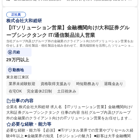
示等のサポート、企業価値算定、デューデリジェンスのサポート等）・組
ルティングやソリューション提案の経験がある方。 【プラスで必須のスキ
織再編に係る支援・エグゼキューション（スキーム検討、契約書や文書開
ル】 簿記2級以上相当の会計知識 ★上場企業の経営課題に接することがで
示等のサポート、比率算定、移転資産等に係る助言等）・企業価値算定に
正社員
き、新たな問題解決に向けた支援や、派生テーマに係るコンサルティング
株式会社大和総研
係るバリュエーション業務 募集職種 【M&A・組織再編コンサルタント】
に参画する機会があります。 学歴・資格 学歴：大学院 大学 語学力： 資
会計知識を活かしたコンサル/柔軟な働き方◎
格：
【ITソリューション営業】金融機関向け/大和証券グル
ープシンクタンク IT/通信製品法人営業
当社グループ内及びグループ外の金融業のクライアント向けのITソリューション営業をお
任せします。自社製品・他社製品を組み合わせて、最先端技術を活用したソリューション
提供を経験できます。
月給
29万円以上
勤務地
東京都江東区
業界未経験歓迎
資格取得支援あり
時短勤務あり
退職金あり
在宅OK
完全週休2日制
土日祝休み
仕事の内容
企業名 株式会社大和総研 求人名 【ITソリューション営業】金融機関向け/
大和証券グループシンクタンク 仕事の内容 当社グループ内及びグループ
外の金融業のクライアント向けのITソリューション営業をお任せします。
自社製品・他社製品を組み合わせて、最先端技術を活用したソリューショ
必要な経験・能力等
ン提供を経験できます。 【業務詳細】 ■金融業界（証券・銀行・資産運用
必要な経験・能力等 【必須】 ■IT/デジタル業界での営業やプリセールス経
会社）の顧客向けのヒアリング、課題設定 ■提案商材の調査、検討 ■顧客
験4年以上 ■金融業界の知見 【ポジションの魅力】 ■顧客は大手金融機関