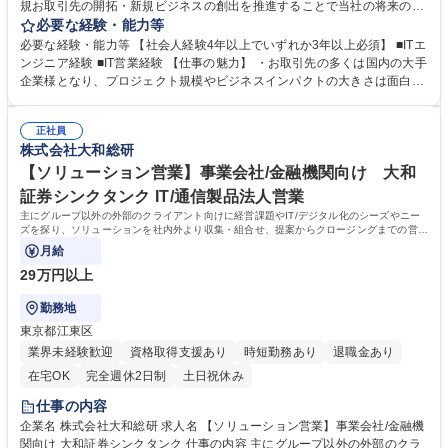
規お取引先の開拓・新規ビジネスの創出を推進することで当社の将来のビ
ジネス拡大を担っていただくことがミッションとなります。 【職務詳
必要な経験・能力等
細】・クライアントの経営課題やニーズを探り、ソリューションを社内外
必要な経験・能力等 【社会人経験4年以上でいずれか3年以上必須】 ■ITエ
より収集・組合せ、ソリューションの企画提案から、クロージングまでの
ンジニア経験 ■IT営業経験 【仕事の魅力】 ・お取引先の多くは国内の大手
営業活動を実施する役割を担います。・既存顧客への提案、新規顧客や案
企業様となり、プロジェクト規模やビジネスインパクトの大きさは面白さ
件の獲得を担当いただきます。・受託後のポストセールスもアカウントプ
の1つです。 ・企画要素もあり、自由度の高い提案や幅広い経験を積むこ
ランニングの観点から業務範囲となっており、顧客への深耕とビジネスシ
とができます。 ・大手金融系シンクタンクという盤石な基盤のもと、高い
ェアの拡大を図るソリューション営業のスタイルです。 募集職種 【ITコ
正社員
自由度を持って働いていただけるポジションです。 学歴・資格 学歴：大
株式会社大和総研
ンサルティング営業職/オープンポジション】大和証券グループ
学院 大学 語学力： 資格：
【ソリューション営業】事業会社/金融機関向け 大和
証券シンクタンク IT/通信製品法人営業
主にグループ以外の外部のクライアント向けに経営課題やIT/デジタル化のシーズやニー
ズを探り、ソリューションを社内外より収集・組合せ、提案からクロージングまでの営業
活動をお任せします。
月給
29万円以上
勤務地
東京都江東区
業界未経験歓迎
資格取得支援あり
時短勤務あり
退職金あり
在宅OK
完全週休2日制
土日祝休み
仕事の内容
企業名 株式会社大和総研 求人名 【ソリューション営業】事業会社/金融機
関向け 大和証券シンクタンク 仕事の内容 主にグループ以外の外部のクラ