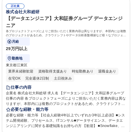
DB2、MQ、CICS、IMSなど） ・OS/MWのパフォーマンスチューニング
正社員
及び、各種改善対応 学歴・資格 学歴：大学院 大学 語学力： 資格：
株式会社大和総研
【データエンジニア】大和証券グループ データエンジ
ニア
各プロジェクトフェーズによりご担当いただく業務内容は異なりますが、本部内には複数
のプロジェクトがあるため、クラウドシフトやデータ分析基盤構築など様々なプロジェク
トに携わる機会がございます。
月給
29万円以上
勤務地
東京都江東区
業界未経験歓迎
資格取得支援あり
時短勤務あり
退職金あり
在宅OK
完全週休2日制
土日祝休み
仕事の内容
企業名 株式会社大和総研 求人名 【データエンジニア】大和証券グループ
仕事の内容 各プロジェクトフェーズによりご担当いただく業務内容は異な
りますが、本部内には複数のプロジェクトがあるため、クラウドシフトや
データ分析基盤構築など様々なプロジェクトに携わる機会がございます。
必要な経験・能力等
【案件例】■AWSを利用したクラウドネイティブな情報基盤の構築 ■デー
必要な経験・能力等 【社会人経験4年以上でいずれか3年以上必須】■シス
タインテグレーション関連のSaaSサービス（Informatica、Databricks、d
テム開発経験、プリセールス、ITコンサル■データサイエンス、データエ
btなど）や各種DWH製品（Snowflake、OracleADWなど）の提案、構築
ンジニアリングに関する基礎知識をお持ちの方 【歓迎】 ■Snowflake、A
■各種BIツール（Tableauなど）やML/AI製品（Bedrock、OpenAI、Dataik
WS Redshift、GCP BigQueryなどのクラウドデータプラットフォームで