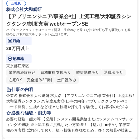
化、デジタルマーケティング 等 募集職種 【IT企画/コンサルタント】金融
正社員
ースも多く、高いレベルのコンサルティング能力を身につけることが可能
株式会社大和総研
機関向けコンサルティング/大和証券シンクタンク
なポジションです。既存ソリューションでは手が届きづらかった顧客課題
に対する新しい商材/企画の立案にも携わることが可能です。 学歴・資格
【アプリエンジニア/事業会社】上流工程/大和証券シン
学歴：大学院 大学 語学力： 資格：
クタンク/制度充実 web/オープンSE
パブリッククラウドやローコード開発、生成AIなど様々な技術や打ち手を駆使してお客
様のビジネス拡大をサポートいただけます。
月給
29万円以上
勤務地
東京都江東区
業界未経験歓迎
資格取得支援あり
時短勤務あり
退職金あり
在宅OK
完全週休2日制
土日祝休み
仕事の内容
企業名 株式会社大和総研 求人名 【アプリエンジニア/事業会社】上流工程/
大和証券シンクタンク/制度充実◎ 仕事の内容 パブリッククラウドやロー
コード開発、生成AIなど様々な技術や打ち手を駆使してお客様のビジネス
拡大をサポートいただけます。 【案件・提案例】・新規データ活用基盤の
必要な経験・能力等
提案・構築・クラウドやSaaSサービスを組み合わせたデータ共通基盤の
必要な経験・能力等 【必須】システム開発業務またはシステムコンサルテ
提案・構築・基幹系システムのクラウド化提案・クラウドネイティブを前
ィングの経験 ※上流工程に挑戦したい方歓迎！ 【魅力】 ■様々な業界業
提としたシステム化構想策定～基盤構築・RAGを用いた社内ナレッジ検索
種のお客様に対応しており、扱う技術も多様なため、多くの知見や技術を
サービスの提案・構築・事務領域のデジタル化・自動化等のDX推進の提
身に着けることが可能です。（パブリッククラウド（AWS、GCP、Azur