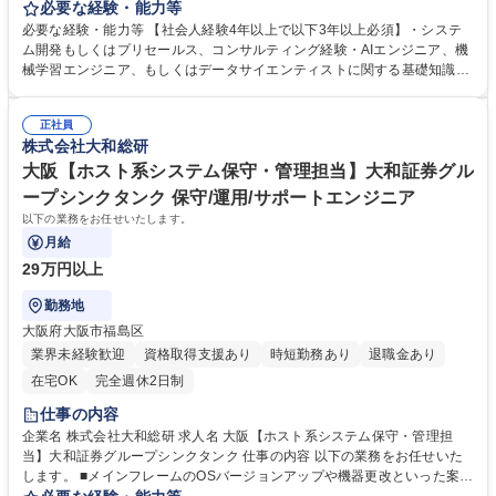
領域を組み合わせ、提案から設計、構築、運用設計、継続的な改善までを
必要な経験・能力等
一貫してお任せいたします。 【業務詳細】・AIに関する市場動向や技術の
必要な経験・能力等 【社会人経験4年以上で以下3年以上必須】・システ
調査・検証 ・営業担当と連携した、顧客のビジネスニーズに即したデータ
ム開発もしくはプリセールス、コンサルティング経験・AIエンジニア、機
分析・利活用のコンサルティング・AI・データ分析基盤の設計・開発・運
械学習エンジニア、もしくはデータサイエンティストに関する基礎知識を
用・上記領域に関する案件獲得に向けた提案活動・AIを活用したプロダク
お持ちの方 【歓迎】・AIエンジニア、機械学習エンジニア、もしくはデー
トの企画・設計・開発、プロダクト化に向けたプロトタイプの作成 ・社内
タサイエンティストとして顧客折衝経験がある方【業務の魅力】 ・取引先
におけるAI活用の推進・展開支援 募集職種 【AIエンジニア】事業会社向
正社員
は国内大手企業が中心となり、プロジェクト規模やビジネスインパクトの
株式会社大和総研
け/在宅勤務可能/最先端AI技術
大きさは魅力の1つです。 ・お客様のビジネス変革やサステナビリティに
貢献すべく、ICTコンサルおよびインテグレーション、データ利活用に関
大阪【ホスト系システム保守・管理担当】大和証券グル
する提案が主です。 学歴・資格 学歴：大学院 大学 語学力： 資格：
ープシンクタンク 保守/運用/サポートエンジニア
以下の業務をお任せいたします。
月給
29万円以上
勤務地
大阪府大阪市福島区
業界未経験歓迎
資格取得支援あり
時短勤務あり
退職金あり
在宅OK
完全週休2日制
仕事の内容
企業名 株式会社大和総研 求人名 大阪【ホスト系システム保守・管理担
当】大和証券グループシンクタンク 仕事の内容 以下の業務をお任せいた
します。 ■メインフレームのOSバージョンアップや機器更改といった案件