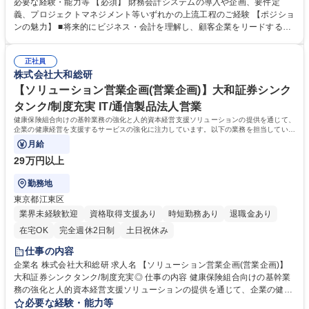
います。 【業務例】■顧客の将来的なビジネス要件の理解と分析■ビジネ
必要な経験・能力等 【必須】 財務会計システムの導入や企画、要件定
ス要件に基づいた財務会計システムの設計とカスタマイズ■データ移行や
義、プロジェクトマネジメント等いずれかの上流工程のご経験 【ポジショ
システムテストといった新システム移行のための対応■新システム導入後
ンの魅力】 ■将来的にビジネス・会計を理解し、顧客企業をリードするコ
のトレーニングとサポート■上記全体のプロジェクトリード/マネジメント
ンサルタントに成長してもらうことが期待されるポジションです。 ■社内
※全てご担当いただくわけではなく、ご経験・スキル・希望に合わせてい
外問わず円滑なコミュニケーションが取れ、企画・設計においても積極的
くつかを徐々にお任せしていきます。 募集職種 【アプリエンジニア（会
正社員
な意見交換ができる組織風土です。 ■顧客との距離も近く、ユーザー視点
株式会社大和総研
計システム）】大和証券グループシンクタンク/福利厚生
で考え、ユーザーのためになるシステムを構築している実感が持てます。
学歴・資格 学歴：大学院 大学 語学力： 資格：
【ソリューション営業企画(営業企画)】大和証券シンク
タンク/制度充実 IT/通信製品法人営業
健康保険組合向けの基幹業務の強化と人的資本経営支援ソリューションの提供を通じて、
企業の健康経営を支援するサービスの強化に注力しています。以下の業務を担当していた
だきます。
月給
29万円以上
勤務地
東京都江東区
業界未経験歓迎
資格取得支援あり
時短勤務あり
退職金あり
在宅OK
完全週休2日制
土日祝休み
仕事の内容
企業名 株式会社大和総研 求人名 【ソリューション営業企画(営業企画)】
大和証券シンクタンク/制度充実◎ 仕事の内容 健康保険組合向けの基幹業
務の強化と人的資本経営支援ソリューションの提供を通じて、企業の健康
経営を支援するサービスの強化に注力しています。以下の業務を担当して
必要な経験・能力等