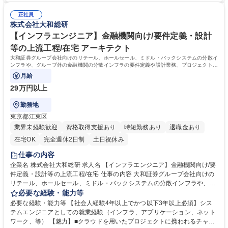
uなど）の提案、構築 募集職種 【データエンジニア】大和証券グループ
の開発経験 ■大規模プロジェクトでのマネジメント経験 学歴・資格 学
正社員
歴：大学院 大学 語学力： 資格：
株式会社大和総研
【インフラエンジニア】金融機関向け/要件定義・設計
等の上流工程/在宅 アーキテクト
大和証券グループ会社向けのリテール、ホールセール、ミドル・バックシステムの分散イ
ンフラや、グループ外の金融機関の分散インフラの要件定義や設計業務、プロジェクトの
リーディングをご担当いただきます。
月給
29万円以上
勤務地
東京都江東区
業界未経験歓迎
資格取得支援あり
時短勤務あり
退職金あり
在宅OK
完全週休2日制
土日祝休み
仕事の内容
企業名 株式会社大和総研 求人名 【インフラエンジニア】金融機関向け/要
件定義・設計等の上流工程/在宅 仕事の内容 大和証券グループ会社向けの
リテール、ホールセール、ミドル・バックシステムの分散インフラや、グ
ループ外の金融機関の分散インフラの要件定義や設計業務、プロジェクト
必要な経験・能力等
のリーディングをご担当いただきます。 【プロジェクト事例】■オンプレ
必要な経験・能力等 【社会人経験4年以上でかつ以下3年以上必須】シス
ミス環境からAWS、Azure、OCI等のパブリッククラウド環境へのマイグ
テムエンジニアとしての就業経験（インフラ、アプリケーション、ネット
レーション■ハイブリッドクラウド環境の構築■プライベートクラウドを活
ワーク、等） 【魅力】■クラウドを用いたプロジェクトに携われるチャン