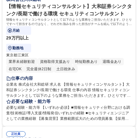
そのため、プロダクトの改善も早く、手触り感を持って仕事が出来ます。
学歴・資格 学歴：大学院 大学 語学力： 資格：
【情報セキュリティコンサルタント】大和証券シンクタ
ンク/長期で働ける環境 セキュリティコンサルタント
情報セキュリティコンサルタントとして以下のような業務をご担当いただきます。ひとり
ですべて担当するのではなく、それぞれ強みを持った担当がチームを組んで以下のような
業務を行っています。
月給
29万円以上
勤務地
東京都江東区
業界未経験歓迎
資格取得支援あり
時短勤務あり
退職金あり
在宅OK
完全週休2日制
土日祝休み
仕事の内容
企業名 株式会社大和総研 求人名 【情報セキュリティコンサルタント】大
和証券シンクタンク/長期で働ける環境 仕事の内容 情報セキュリティコン
サルタントとして以下のような業務をご担当いただきます。ひとりですべ
て担当するのではなく、それぞれ強みを持った担当がチームを組んで以下
必要な経験・能力等
のような業務を行っています。 ＜調査＞ ■政府機関、業界団体等が示すセ
必要な経験・能力等 【いずれか必須】■情報セキュリティ分野における調
キュリティに関する指針、方向性、制度改正 ■セキュリティ関連の技術動
査/技術検証/導入支援/情報発信いずれかの経験 ■セキュリティエンジニア
向、市場動向 ■先進的な技術・製品・サービス、及び活用事例 ＜技術検証
としての業務経験 【募集背景】業務範囲拡大のための増員募集 【採用部
＞ ■有望な技術・製品・サービスの検証 ＜導入支援＞ ■顧客・グループ会
門のミッション】全社のCSIRT業務の主管及び情報セキュリティに関する
社向けにセキュリティ関連製品・サービスの導入・提案を支援 ＜情報発信
先端技術/法制度のR&Dを主導し、顧客企業及びグループ企業の情報セキ
＞ ■セキュリティに関する調査・検証レポートの社内外向け情報発信 募集
正社員
ュリティ施策の高度化をサポートする 【ポジションの魅力】情報セキュリ