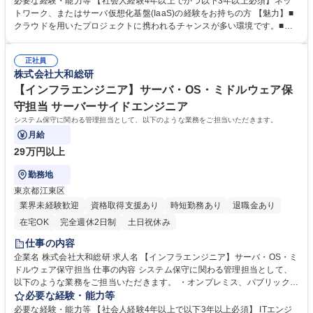
必要な経験・能力等 【社会人経験4年以上でかつ以下3年以上必須】ネッ
ブリッククラウド環境へのマイグレーション■ハイブリッドクラウド環境
トワーク、またはサーバ仮想化基盤(IaaS)の経験をお持ちの方 【魅力】■
の構築■プライベートクラウドを活用したシステム構築 ※オンプレミス・
クラウドを用いたプロジェクトに携われるチャンスが多い環境です。■イ
クラウドの割合は約3：7 【利用技術・環境】■システム基盤：クラウド
ンフラ設計に特化した部署で、プロジェクト開始時から要件定義や設計と
（AWS、Azure、OCI等）、オンプレミス■OS/ミドルウェア：Redhat Ent
いった上流工程に携わる経験を積むことができます。 ■最新のインフラ技
erpriseLinux、Oracle、IBM MQ、HULFT 等 募集職種 【インフラエンジ
正社員
術習得の支援も積極的に行っており、特にクラウド系資格保有者が多数在
株式会社大和総研
ニア】ネットワーク・クラウド
籍する組織です。組織として学習のバックアップも行っており、インフラ
エンジニアとして成長できる環境です。 学歴・資格 学歴：大学院 大学 語
【インフラエンジニア】サーバ・OS・ミドルウェア保
学力： 資格：
守担当 サーバーサイドエンジニア
システム保守に関わる管理担当として、以下のような業務をご担当いただきます。
月給
29万円以上
勤務地
東京都江東区
業界未経験歓迎
資格取得支援あり
時短勤務あり
退職金あり
在宅OK
完全週休2日制
土日祝休み
仕事の内容
企業名 株式会社大和総研 求人名 【インフラエンジニア】サーバ・OS・ミ
ドルウェア保守担当 仕事の内容 システム保守に関わる管理担当として、
以下のような業務をご担当いただきます。 ・オンプレミス、パブリックク
ラウドにおけるサーバインフラ保守の評価および改善・サーバインフラの
必要な経験・能力等
OS、MWバージョンアップ、システム保守の自動化、災害対策訓練の計画
必要な経験・能力等 【社会人経験4年以上で以下3年以上必須】 ITエンジ