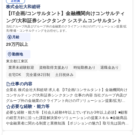
ンク/制度充実◎
正社員
ョンクリティカル等、大規模システムの構築・運用実績で培ったノウハウ
株式会社大和総研
のほか、AI/ビッグデータ、RPA等の先端技術の取り組みも適宜活用してい
【IT企画/コンサルタント】金融機関向けコンサルティ
ます。 学歴・資格 学歴：大学院 大学 語学力： 資格：
ング/大和証券シンクタンク システムコンサルタント
当社グループ内及びグループ外の金融業のクライアント向けのITソリューション提案/拡
充/整備・コンサルティングをお任せします。
月給
29万円以上
勤務地
東京都江東区
業界未経験歓迎
資格取得支援あり
時短勤務あり
退職金あり
在宅OK
完全週休2日制
土日祝休み
仕事の内容
企業名 株式会社大和総研 求人名 【IT企画/コンサルタント】金融機関向け
コンサルティング/大和証券シンクタンク 仕事の内容 当社グループ内及び
グループ外の金融業のクライアント向けのITソリューション提案/拡充/整
備・コンサルティングをお任せします。 業務設計/システムグランドデザ
必要な経験・能力等
イン策定からシステム化計画策定、業務要件定義までを支援していただき
必要な経験・能力等 【社会人経験4年以上でいずれか3年以上必須】■顧客
ます。上記コンサルティング業務を通じて得られる知見や資産を汎用的に
の経営方針に沿った課題解決策やソリューションの提案スキル ■金融商品
ブラッシュアップし、同様の課題を抱える事業会社や金融機関に対してス
や金融業者に関わる制度と業務知識 【ポジションの魅力】取引先は国内大
ムーズに提案可能なサービス・ソリューションとして整備していただきま
手企業が中心となり、プロジェクト規模が大きいだけでなく、顧客企業の
す。※最近の注力分野：カスタマーエクスペリエンス向上、営業デジタル
役員・部長クラスと直接新規事業や業務改革について、議論・提案するケ