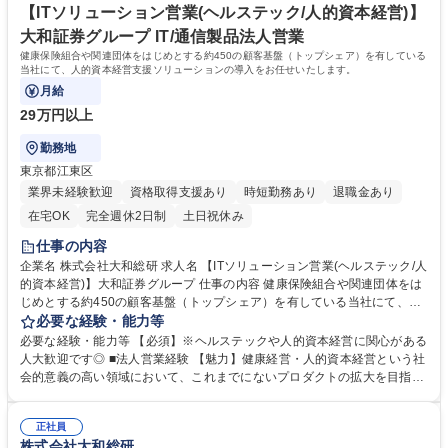
【ITソリューション営業(ヘルステック/人的資本経営)】
大和証券グループ IT/通信製品法人営業
健康保険組合や関連団体をはじめとする約450の顧客基盤（トップシェア）を有している
当社にて、人的資本経営支援ソリューションの導入をお任せいたします。
月給
29万円以上
勤務地
東京都江東区
業界未経験歓迎
資格取得支援あり
時短勤務あり
退職金あり
在宅OK
完全週休2日制
土日祝休み
仕事の内容
企業名 株式会社大和総研 求人名 【ITソリューション営業(ヘルステック/人
的資本経営)】大和証券グループ 仕事の内容 健康保険組合や関連団体をは
じめとする約450の顧客基盤（トップシェア）を有している当社にて、人
的資本経営支援ソリューションの導入をお任せいたします。 【サービス概
必要な経験・能力等
要】昨今注目される人的資本経営のなかでも重要アジェンダとされる、従
必要な経験・能力等 【必須】※ヘルステックや人的資本経営に関心がある
業員の健康に着目をして、従業員が健康で事前リスクを可視化でき、会社
人大歓迎です◎ ■法人営業経験 【魅力】健康経営・人的資本経営という社
としての施策に落とし込めるプロダクトとなります。スマホアプリの「あ
会的意義の高い領域において、これまでにないプロダクトの拡大を目指せ
すけん」や「熟睡アラーム」など多くのアプリと連携をし、従業員の健康
ます。 健康保険組合様基幹業務向けソリューションは、約450組合の顧客
度合いを可視化して、AIの活用により可視化→施策まで一気通貫で支える
に導入いただいており、既に多くのデータ、大規模システムの構築・運用
ことが出来ます。 募集職種 【ITソリューション営業(ヘルステック/人的資
正社員
実績もあり、最も重要となるAIに必要な分析データも十分揃っています。
株式会社大和総研
本経営)】大和証券グループ