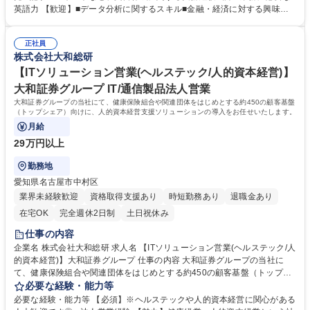
のレクチャー ■グループ内勉強会の実施、マスコミ向けの情報発信など ※
英語力 【歓迎】■データ分析に関するスキル■金融・経済に対する興味・
幅広いサステナビリティ関連のテーマに取り組んでいます。調査本部の基
関心 【魅力】証券系シンクタンクであることから、投資家や上場会社を中
本的な方針の下で、ご自身の専門知識や興味に基づいた調査・分析・情報
心に金融資本市場における幅広い関係者との接点があります。官公庁や経
発信に取り組むことができます。 募集職種 【研究員（サステナビリテ
正社員
済団体とのつながりもあり、幅広い視野を持つことができます。社内にデ
株式会社大和総研
ィ）】大和証券シンクタンク/福利厚生充実◎
ータサイエンティストやスペシャリストが在籍する研究開発部門があるこ
とから、AIを活用した分析などに取り組むことができます。 学歴・資格
【ITソリューション営業(ヘルステック/人的資本経営)】
学歴：大学院 大学 語学力：英語 資格：
大和証券グループ IT/通信製品法人営業
大和証券グループの当社にて、健康保険組合や関連団体をはじめとする約450の顧客基盤
（トップシェア）向けに、人的資本経営支援ソリューションの導入をお任せいたします。
月給
29万円以上
勤務地
愛知県名古屋市中村区
業界未経験歓迎
資格取得支援あり
時短勤務あり
退職金あり
在宅OK
完全週休2日制
土日祝休み
仕事の内容
企業名 株式会社大和総研 求人名 【ITソリューション営業(ヘルステック/人
的資本経営)】大和証券グループ 仕事の内容 大和証券グループの当社に
て、健康保険組合や関連団体をはじめとする約450の顧客基盤（トップシ
ェア）向けに、人的資本経営支援ソリューションの導入をお任せいたしま
必要な経験・能力等
す。 【サービス概要】昨今注目される人的資本経営のなかでも重要アジェ
必要な経験・能力等 【必須】※ヘルステックや人的資本経営に関心がある