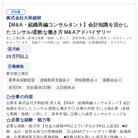
（CSIRT事務局の運営）・最新のセキュリティトレンドや脅威情報の収
なり、プロジェクト規模やビジネスインパクトを実感しながら仕事をする
集・分析 募集職種 【セキュリティエンジニア】社内システム全般のCSIR
ことができます。■AI、クラウドをはじめとするさまざまな技術領域にチ
T担当
正社員
ャレンジすることができます。 【採用部門の実績例】人工知能（AI）技術
株式会社大和総研
のビジネス活用。最新の機械学習アルゴリズムを取り入れた独自の株価予
測は、個人投資家向けサービス「AIによる選定銘柄」として大きな反響を
【M&A・組織再編コンサルタント】会計知識を活かし
呼んでいます。 学歴・資格 学歴：大学院 大学 語学力： 資格：
たコンサル/柔軟な働き方 M&Aアドバイザリー
主に上場企業（多様な業種・規模）に対して、資本市場に立脚した経営コンサルティング
を行っています。支援テーマ内容には、M&A・組織再編・企業価値算定、サステナビリ
ティ経営推進、ビジョン・中期経営計画策定
月給
29万円以上
勤務地
東京都江東区
業界未経験歓迎
資格取得支援あり
時短勤務あり
退職金あり
在宅OK
完全週休2日制
土日祝休み
仕事の内容
企業名 株式会社大和総研 求人名 【M&A・組織再編コンサルタント】会計
知識を活かしたコンサル/柔軟な働き方◎ 仕事の内容 主に上場企業（多様
な業種・規模）に対して、資本市場に立脚した経営コンサルティングを行
っています。支援テーマ内容には、M&A・組織再編・企業価値算定、サス
必要な経験・能力等
テナビリティ経営推進、ビジョン・中期経営計画策定 コーポレートガバナ
必要な経験・能力等 【社会人経験4年以上でいずれか3年以上必須】 ■財
ンス、資本政策、人的資本等、多岐にわたります。【業務詳細】・M&Aア
務・会計・経営企画での実務経験、又はM&Aアドバイザリー業務・組織再
ドバイザリー業務・エグゼキューション （スキーム検討、契約書や文書開
編・企業価値算定等の業務経験。 ■財務分析を用いた経営及び戦略コンサ