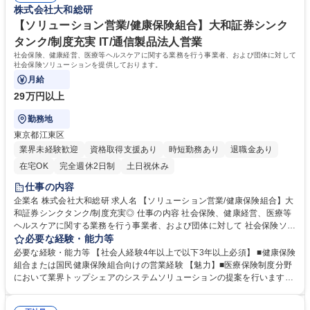
株式会社大和総研
【インフラエンジニア】クラウド・OS・ミドルウェア・コンテナ
有者が多数在籍する組織です。組織として学習のバックアップも行ってお
り、インフラエンジニアとして成長できる環境です。 学歴・資格 学歴：
【ソリューション営業/健康保険組合】大和証券シンク
大学院 大学 語学力： 資格：
タンク/制度充実 IT/通信製品法人営業
社会保険、健康経営、医療等ヘルスケアに関する業務を行う事業者、および団体に対して
社会保険ソリューションを提供しております。
月給
29万円以上
勤務地
東京都江東区
業界未経験歓迎
資格取得支援あり
時短勤務あり
退職金あり
在宅OK
完全週休2日制
土日祝休み
仕事の内容
企業名 株式会社大和総研 求人名 【ソリューション営業/健康保険組合】大
和証券シンクタンク/制度充実◎ 仕事の内容 社会保険、健康経営、医療等
ヘルスケアに関する業務を行う事業者、および団体に対して 社会保険ソリ
ューションを提供しております。 【業務詳細】■健康保険組合または国民
必要な経験・能力等
健康保険組合向けの自社ソリューションの提案・受注活動（既存顧客、新
必要な経験・能力等 【社会人経験4年以上で以下3年以上必須】 ■健康保険
規顧客いずれも担当する可能性があります。引き合いも多いため新規の場
組合または国民健康保険組合向けの営業経験 【魅力】■医療保険制度分野
合も、顧客からの問い合わせを起点に営業活動を行います。） ■提案後の
において業界トップシェアのシステムソリューションの提案を行います■
開発部隊との調整 ■顧客フォローなど継続的な顧客とのリレーションシッ
健康保険組合様基幹業務向けソリューションは、400組合以上の顧客に導
プ構築 募集職種 【ソリューション営業/健康保険組合】大和証券シンクタ
入いただいており、当社がこれまで取り組んできた、大量データ、ミッシ