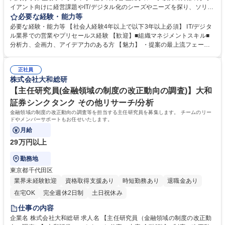
イアント向けに経営課題やIT/デジタル化のシーズやニーズを探り、ソリュ
ーションを社内外より収集・組合せ、提案からクロージングまでの営業活
必要な経験・能力等
動をお任せします。 【営業体制について】■受託後のポストセールスもア
必要な経験・能力等 【社会人経験4年以上で以下3年以上必須】 IT/デジタ
カウントプランニングの観点から業務範囲となっており、顧客への深耕と
ル業界での営業やプリセールス経験 【歓迎】■組織マネジメントスキル■
ビジネスシェアの拡大を図る営業のスタイルです。■チームを組成し、顧
分析力、企画力、アイデア力のある方 【魅力】 ・提案の最上流フェーズ
客ごとのアカウントプランを作り、深耕を進めていきます。■提案の規模
から関わっていくため、顧客企業の役員・部長クラスに直接提案する機会
は様々ですが、数億～数十億円の案件獲得を目指して営業活動を進めてい
も多くやりがいのあるポジションです。 ・取引先は国内大手企業が中心と
きます。■今後は新規開拓にも注力していく予定ですが、基本的には深耕
正社員
なり、プロジェクト規模やビジネスインパクトの大きさは魅力の1つで
株式会社大和総研
営業です。 募集職種 【ソリューション営業】事業会社/金融機関向け 大和
す。 ・ソリューション企画やマーケティング活動にもチャレンジできるポ
証券シンクタンク
【主任研究員(金融領域の制度の改正動向の調査)】大和
ジションです。 学歴・資格 学歴：大学院 大学 語学力： 資格：
証券シンクタンク その他リサーチ/分析
金融領域の制度の改正動向の調査等を担当する主任研究員を募集します。 チームのリー
ドやメンバーサポートもお任せいたします。
月給
29万円以上
勤務地
東京都千代田区
業界未経験歓迎
資格取得支援あり
時短勤務あり
退職金あり
在宅OK
完全週休2日制
土日祝休み
仕事の内容
企業名 株式会社大和総研 求人名 【主任研究員（金融領域の制度の改正動