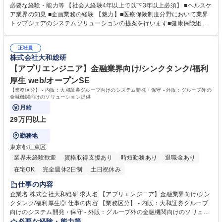
いただきます。 。【業務詳細】■健康保険組合または国民健康保険組合向
必要な経験・能力等 【社会人経験4年以上で以下3年以上必須】 ■ヘルスケ
けの自社ソリューションの提案・受注活動（既存顧客、新規顧客いずれも
ア業界の知見 ■企画業務の経験 【魅力】■医療保険制度分野において業界
担当する可能性があります。引き合いも多いため新規の場合も、顧客から
トップシェアのシステムソリューションの提案を行います■健康保険組合
の問い合わせを起点に営業活動を行います。） ■提案後の開発部隊との調
様基幹業務向けソリューションは、400組合以上の顧客に導入いただいて
整 ■顧客フォローなど継続的な顧客とのリレーションシップ構築 募集職種
おり、当社がこれまで取り組んできた、大量データ、ミッションクリティ
【ソリューション営業企画(営業企画)】大和証券シンクタンク/制度充実◎
正社員
カル等、大規模システムの構築・運用実績で培ったノウハウのほか、AI/ビ
株式会社大和総研
ッグデータ、RPA等の先端技術の取り組みも適宜活用しています。 学歴・
資格 学歴：大学院 大学 語学力： 資格：
【アプリエンジニア】金融業界向け/シンクタンク/福利
厚生 web/オープンSE
【業務区分】 - 内販：大和証券グループ向けのシステム開発・保守 - 外販：グループ外の
金融機関向けのソリューション提供
月給
29万円以上
勤務地
東京都江東区
業界未経験歓迎
資格取得支援あり
時短勤務あり
退職金あり
在宅OK
完全週休2日制
土日祝休み
仕事の内容
企業名 株式会社大和総研 求人名 【アプリエンジニア】金融業界向け/シン
クタンク/福利厚生◎ 仕事の内容 【業務区分】 - 内販：大和証券グループ
向けのシステム開発・保守 - 外販：グループ外の金融機関向けのソリュー
ション提供 【募集職種と業務内容】 ※ご経験・志向に応じて柔軟に配属
必要な経験・能力等