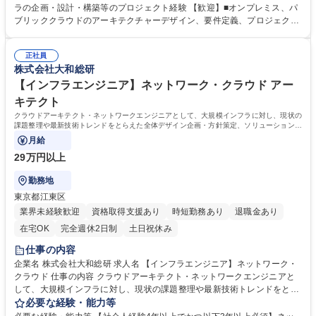
システムの設計・構築（SWG、SDP、CASB、DLP、ウィルス対策等）
ラの企画・設計・構築等のプロジェクト経験 【歓迎】■オンプレミス、パ
募集職種 【OAインフラエンジニア】大和証券グループ向け/充実の福利厚
ブリッククラウドのアーキテクチャーデザイン、要件定義、プロジェクト
生
推進経験がある方 【魅力】■主にマイクロソフト関連のOAインフラやゼロ
トラストセキュリティソリューションなど、汎用性の高い最新技術を用い
正社員
るため、エンジニアとしてのスキルアップにつながる環境です。■マルチ
株式会社大和総研
ベンダー環境で大規模プロジェクトを運営する、プロジェクトマネジメン
トスキルの習得が可能です。■お客様と直接会話をして、課題解決に向け
【インフラエンジニア】ネットワーク・クラウド アー
た企画・提案を行うことが可能です。 学歴・資格 学歴：大学院 大学 語学
キテクト
力： 資格：
クラウドアーキテクト・ネットワークエンジニアとして、大規模インフラに対し、現状の
課題整理や最新技術トレンドをとらえた全体デザイン企画・方針策定、ソリューションの
実装を行います。
月給
29万円以上
勤務地
東京都江東区
業界未経験歓迎
資格取得支援あり
時短勤務あり
退職金あり
在宅OK
完全週休2日制
土日祝休み
仕事の内容
企業名 株式会社大和総研 求人名 【インフラエンジニア】ネットワーク・
クラウド 仕事の内容 クラウドアーキテクト・ネットワークエンジニアと
して、大規模インフラに対し、現状の課題整理や最新技術トレンドをとら
えた全体デザイン企画・方針策定、ソリューションの実装を行います。
必要な経験・能力等
【プロジェクト事例】■オンプレミス環境からAWS、Azure、OCI等のパ