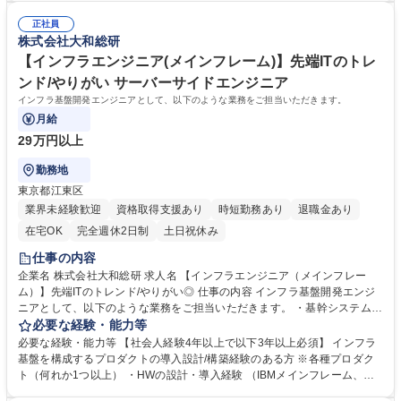
情報発信（書籍出版、寄稿含む）※過去事例：データ分析基盤ソリューシ
ム開発の要件定義からリリースまでの一貫したプロジェクト経験【業務の
ョン調査、次世代インターフェース動向調査、Web3.0動向調査、AI開発
正社員
魅力】・先端ITのトレンドを追いかけながら、会社や業界に資する技術を
株式会社大和総研
の法規制対応 募集職種 【R&D担当（先端IT領域のソリューション企画・
調査し情報を発信するやりがいを感じられるポジションです。・大和証券
開発）】先端ITのトレンド
グループの先端IT戦略に関与することができ、ビジネスインパクトを実感
【インフラエンジニア(メインフレーム)】先端ITのトレ
しながら仕事をすることができます。 学歴・資格 学歴：大学院 大学 語学
ンド/やりがい サーバーサイドエンジニア
力： 資格：
インフラ基盤開発エンジニアとして、以下のような業務をご担当いただきます。
月給
29万円以上
勤務地
東京都江東区
業界未経験歓迎
資格取得支援あり
時短勤務あり
退職金あり
在宅OK
完全週休2日制
土日祝休み
仕事の内容
企業名 株式会社大和総研 求人名 【インフラエンジニア（メインフレー
ム）】先端ITのトレンド/やりがい◎ 仕事の内容 インフラ基盤開発エンジ
ニアとして、以下のような業務をご担当いただきます。 ・基幹システムが
稼働するメインフレーム環境のHWの更改及び、SWのバージョアンアッ
必要な経験・能力等
プ、パフォーマンスチューニング、各種改善対応を行う。 ・国内及びオフ
必要な経験・能力等 【社会人経験4年以上で以下3年以上必須】 インフラ
ショアのパートナー会社を含む多くの関係者と関わりながら、大規模プロ
基盤を構成するプロダクトの導入設計/構築経験のある方 ※各種プロダク
ジェクトを推進していく。 募集職種 【インフラエンジニア（メインフレ
ト（何れか1つ以上） ・HWの設計・導入経験 （IBMメインフレーム、ス
ーム）】先端ITのトレンド/やりがい◎
トレージ、仮想テープ装置） ・OS/MWのバージョンアップ経験 （z/OS、