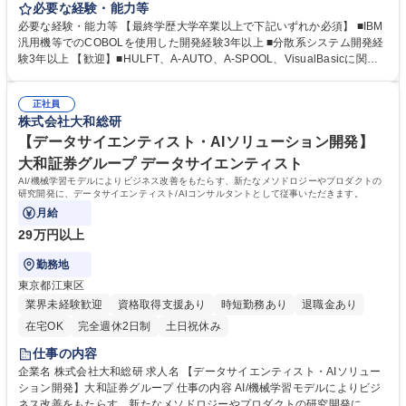
当いただきます。 ・新機能追加やユーザーヒアリングの企画実行 ・シス
必要な経験・能力等
テム要件定義、設計、プロジェクトマネジメント、保守 ・新システムやデ
必要な経験・能力等 【最終学歴大学卒業以上で下記いずれか必須】 ■IBM
ータレイク、大規模DWHに関する企画実行 ・オフショアマネジメント な
汎用機等でのCOBOLを使用した開発経験3年以上 ■分散系システム開発経
ど 募集職種 【アプリエンジニア（社会保険分野）】大和証券シンクタン
験3年以上 【歓迎】■HULFT、A-AUTO、A-SPOOL、VisualBasicに関す
ク
る知識 ■オフショアを利用した開発経験 ■金融/健康保険に関する制度・法
律に関する知見 ■高度情報処理資格（プロジェクトマネージャー）やPMP
正社員
などの資格保有者 ■下記いずれかに関する専門性をお持ちの方 （bash、P
株式会社大和総研
HP、C#、PL/SQL、SQL、Python、R、Oracle、Postgres、MySQL、Ha
doop、Spark、Tableau、Qlikview、SAS、WebFOCUS等） 学歴・資格
【データサイエンティスト・AIソリューション開発】
学歴：大学院 大学 語学力： 資格：
大和証券グループ データサイエンティスト
AI/機械学習モデルによりビジネス改善をもたらす、新たなメソドロジーやプロダクトの
研究開発に、データサイエンティスト/AIコンサルタントとして従事いただきます。
月給
29万円以上
勤務地
東京都江東区
業界未経験歓迎
資格取得支援あり
時短勤務あり
退職金あり
在宅OK
完全週休2日制
土日祝休み
仕事の内容
企業名 株式会社大和総研 求人名 【データサイエンティスト・AIソリュー
ション開発】大和証券グループ 仕事の内容 AI/機械学習モデルによりビジ
ネス改善をもたらす、新たなメソドロジーやプロダクトの研究開発に、デ