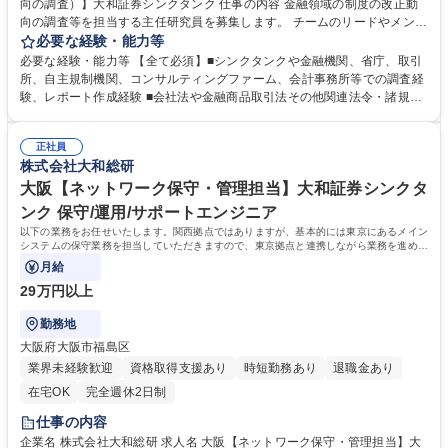
向の調査）】大和証券シンクタンク 仕事の内容 金融領域の制度の改正動
向の調査等を担当する主任研究員を募集します。 チームのリードやメンバ
ーサポートもお任せいたします。 ■会社法、金融商品取引法などの金融・
必要な経験・能力等
証券に関する制度の改正動向の調査、レポート発信■大和証券グループ役
必要な経験・能力等 【全て必須】■シンクタンクや金融機関、省庁、取引
職員や大和証券グループ各社のお客様を対象とした■演会やレクチャーの
所、自主規制機関、コンサルティングファーム、会計事務所等での調査経
実施 ■経済雑誌等への寄稿、書籍の出版、マスコミからの取材対応、メデ
験、レポート作成経験 ■会社法や金融商品取引法その他関連法令・諸規
ィアへの出演 ■課員のサポート（レポートのレビュー、業務の指導等） 募
則、日本証券業協会の規則など証券・金融制度に精通している方 【魅力】
集職種 【主任研究員（金融領域の制度の改正動向の調査）】大和証券シン
■売上やノルマにとらわれ過ぎず、調査・研究に集中出来る環境です。業
クタンク
正社員
務を通して金融・資本市場の発展への高い貢献を実感することができま
株式会社大和総研
す。 ■政府が実効性のある施策を実施出来るよう、制度調査のエキスパー
トとしての立場から提言をすることができます。 学歴・資格 学歴：大学
大阪【ネットワーク保守・管理担当】大和証券シンクタ
院 大学 語学力： 資格：
ンク 保守/運用/サポートエンジニア
以下の業務をお任せいたします。関西拠点ではありますが、基本的には東京にあるメイン
システムの保守業務を担当していただきますので、東京拠点と連携しながら業務を進めて
いただきます。
月給
29万円以上
勤務地
大阪府大阪市福島区
業界未経験歓迎
資格取得支援あり
時短勤務あり
退職金あり
在宅OK
完全週休2日制
仕事の内容
企業名 株式会社大和総研 求人名 大阪【ネットワーク保守・管理担当】大