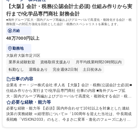
す。 学歴・資格 学歴：大学院 大学 語学力： 資格：
【大阪】会計・税務(公認会計士必須) 仕組み作りから実
行まで/化学品専門商社 財務会計
■海外グループ拡大・国内グループ再編およびグローバルで高度化・複雑化する会計・税
務制度への対応力強化を目的とした会計・税務のスペシャリストを募集します。
月給
48万7000円以上
勤務地
大阪府大阪市淀川区
業界未経験歓迎
資格取得支援あり
月平均残業時間20時間以内
転勤なし
退職金あり
完全週休2日制
土日祝休み
仕事の内容
企業名 オー・ジー株式会社 求人名 【大阪】会計・税務(公認会計士必須)■
仕組み作りから実行まで/化学品専門商社 仕事の内容 ■海外グループ拡
大・国内グループ再編およびグローバルで高度化・複雑化する会計・税務
制度への対応力強化を目的とした会計・税務のスペシャリストを募集しま
必要な経験・能力等
す。 【具体的な業務】■単体決算および連結決算業務（国内外グループ会
必要な経験・能力等 【必須】国内外合わせて10社以上を対象とした連結
社を含む） ■監査法人との協議対応（減損や会計上の重要論点に関する検
決算の実務経験 ≪経理部について≫「100周年を迎えた当社は、中長期成
討・判断を含む） ■会計制度変更への対応（リース会計基準変更、将来的
長戦略「VISION2033」のもと、今まさに変革・進化のフェーズにありま
な減損会計対応等） ■会社法に基づく計算書類の作成・確認 ■有価証券報
す。 グローバルに広がる事業を支え、企業価値を創出する「戦略機能」へ
告書など開示資料作成 ■法人税・消費税等の税務申告 ■BEPS対応、グロ
と進化しています。40社超の連結対象会社を対象に、商社・製造の双方に
ーバル・ミニマム課税等の税制改正対応など 募集職種 【大阪】会計・税
またがる多様なビジネスを横断しながら、グローバル会計・税務の高度化