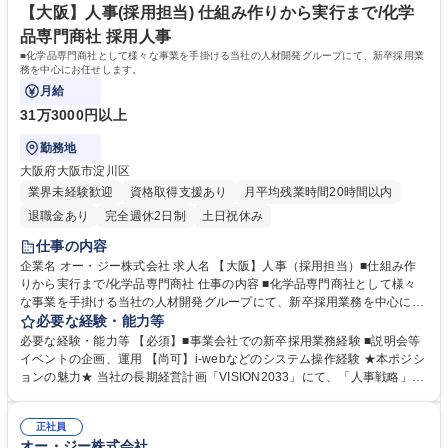
【大阪】人事(採用担当) 仕組み作りから実行まで/化学
品専門商社 採用人事
■化学品専門商社として様々な事業を手掛ける当社の人材開発グループにて、新卒採用業
務を中心にお任せします。
月給
31万3000円以上
勤務地
大阪府大阪市淀川区
業界未経験歓迎
資格取得支援あり
月平均残業時間20時間以内
退職金あり
完全週休2日制
土日祝休み
仕事の内容
企業名 オー・ジー株式会社 求人名 【大阪】人事（採用担当）■仕組み作
りから実行まで/化学品専門商社 仕事の内容 ■化学品専門商社として様々
な事業を手掛ける当社の人材開発グループにて、新卒採用業務を中心にお
任せします。 【具体的な業務】 ■新卒採用に関する下記業務（採用目標：
必要な経験・能力等
年間15人程度） ・年間採用計画の策定 ・採用関連イベントの企画・運営
必要な経験・能力等 【必須】■事業会社での新卒採用業務経験 ■説明会等
（インターンシップ、説明会、内定者懇親会、内定式、入社式） ・選考対
イベントの企画、運用 【尚可】i-webなどのシステム操作経験 ★本ポジシ
応（面接官対応） ・選考管理（ATSを用いた業務進捗管理、等） 募集職
ョンの魅力★ 当社の長期経営計画「VISION2033」にて、「人事戦略」を
種 【大阪】人事（採用担当）■仕組み作りから実行まで/化学品専門商社
方針として掲げおり、その実現に向け、既存の新卒採用業務の実行だけで
なく「新規企画・策定」を一緒にやっていただきます。難易度は高いです
正社員
が、主体性を発揮して頂く機会が多く、やりがい・面白さを感じて頂けま
オー・ジー株式会社