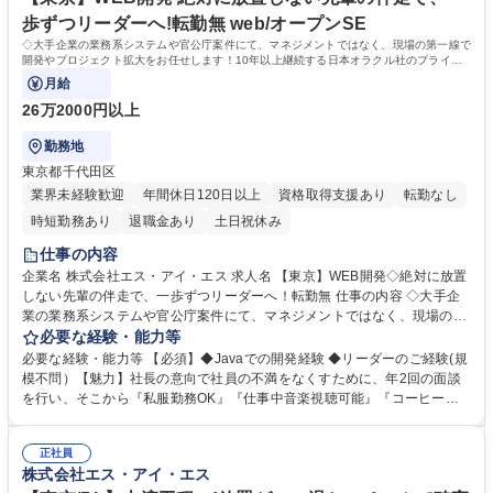
ています。経営計画としても数年後には10億を目指しております！ 学
歩ずつリーダーへ!転勤無 web/オープンSE
歴・資格 学歴：大学院 大学 高専 短大 専修学校 高校 語学力： 資格：
◇大手企業の業務系システムや官公庁案件にて、マネジメントではなく、現場の第一線で
開発やプロジェクト拡大をお任せします！10年以上継続する日本オラクル社のプライム
案件あり。技術力を磨き続けられる環境。
月給
26万2000円以上
勤務地
東京都千代田区
業界未経験歓迎
年間休日120日以上
資格取得支援あり
転勤なし
時短勤務あり
退職金あり
土日祝休み
仕事の内容
企業名 株式会社エス・アイ・エス 求人名 【東京】WEB開発◇絶対に放置
しない先輩の伴走で、一歩ずつリーダーへ！転勤無 仕事の内容 ◇大手企
業の業務系システムや官公庁案件にて、マネジメントではなく、現場の第
一線で開発やプロジェクト拡大をお任せします！10年以上継続する日本オ
必要な経験・能力等
ラクル社のプライム案件あり。技術力を磨き続けられる環境。 【案件】■
必要な経験・能力等 【必須】◆Javaでの開発経験 ◆リーダーのご経験(規
パナソニック ライフソリューションズクリエイツ株式会社等大手企業の業
模不問）【魅力】社長の意向で社員の不満をなくすために、年2回の面談
務系システム、市役所や公共団体など公共性が高いシステム等の開発案件
を行い、そこから『私服勤務OK』『仕事中音楽視聴可能』『コーヒーマ
をご経験に応じてお任せします。 ■受託案件としてOracle社、パナソニッ
シン導入』などが 実現しました。【育成】当社では経営の軸を人材育成と
ク社はプライムで10年以上の付き合いがございます。他にも大手SI・メー
しており、研修やセミナーなど社員の方のスキルをブラッシュアップ機会
カーの製造業・公共・流通業向けの販売管理・会計・生産管理などの業務
正社員
を積極的に提供します！また社員同士の勉強会などもあり、スキルを研鑽
株式会社エス・アイ・エス
システム案件が中心です。 募集職種 【東京】WEB開発◇絶対に放置しな
することも可能です。【当社について】自社製品（スキル管理システム）