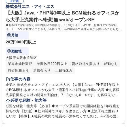
造業・公共・流通業向けの販売管理・会計・生産管理などの業務システム
正社員
また社員同士の勉強会などもあり、スキルを研鑽することも可能です。
株式会社エス・アイ・エス
案件が中心です。 募集職種 【大阪/障がい者採用】経験を活かして最上流
【当社について】自社製品（スキル管理システム）のニーズが高まり、ま
へ/フラットな社風/WEB開発
たSES事業も好調なことからコロナ禍にも関わらず売り上げを伸ばし続け
【大阪】Java・PHP等1年以上 BGM流れるオフィスか
ています。経営計画としても数年後には10億を目指しております！ 学
ら大手上流案件へ!転勤無 web/オープンSE
歴・資格 学歴：大学院 大学 高専 短大 専修学校 高校 語学力： 資格：
◆お客様先常駐開発と自社内開発の割合は、7：3ないし6：4です。お客様先での常駐
は、チームで常駐することもあり基幹システムの構築等で要件定義から携わることもあり
ます！また自社内開発チームとのブリッジの
月給
20万9000円以上
勤務地
大阪府大阪市浪速区
業界未経験歓迎
年間休日120日以上
資格取得支援あり
転勤なし
時短勤務あり
退職金あり
土日祝休み
仕事の内容
企業名 株式会社エス・アイ・エス 求人名 【大阪】Java・PHP等1年以上
◇BGM流れるオフィスから大手上流案件へ！転勤無 仕事の内容 ◆お客様
先常駐開発と自社内開発の割合は、7：3ないし6：4です。お客様先での
常駐は、チームで常駐することもあり基幹システムの構築等で要件定義か
必要な経験・能力等
ら携わることもあります！また自社内開発チームとのブリッジの 役割を果
必要な経験・能力等 【必須】◆オープン系言語での開発経験を1年程度お
たし開発をスムーズに進める役割も担って頂きます。まずは、自 社内開発
持ちの方 【歓迎】◆社内開発でスキルを磨きたい方 ◆上流工程に携わり
に関わっていただき、適性を見ながらアサインしていきます。 【エンドユ
たい方 【特徴】★社長の意向で社員の不満をなくすために、年2回の面談
ーザー】製造業・公共・流通業向けが中心 【案件】オープン・WEB系シ
を 行い、そこから『私服勤務OK』『仕事中音楽視聴可能』『コーヒーマ
ステムによる販売管理・会計・生産 【言語】Java、PHP、ASP.NET、Pyt
シン 導入』などが実現。就労環境の改善にはとても力を入れております。