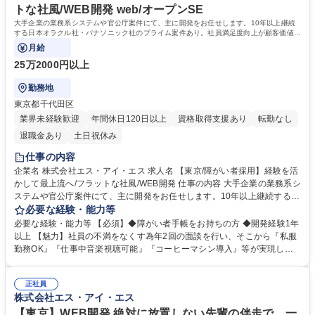
歴：大学院 大学 高専 短大 専修学校 高校 語学力： 資格：
トな社風/WEB開発 web/オープンSE
大手企業の業務系システムや官公庁案件にて、主に開発をお任せします。10年以上継続
する日本オラクル社・パナソニック社のプライム案件あり。社員満足度向上が顧客価値拡
大に重要との考えから、様々な改革を実施。
月給
25万2000円以上
勤務地
東京都千代田区
業界未経験歓迎
年間休日120日以上
資格取得支援あり
転勤なし
退職金あり
土日祝休み
仕事の内容
企業名 株式会社エス・アイ・エス 求人名 【東京/障がい者採用】経験を活
かして最上流へ/フラットな社風/WEB開発 仕事の内容 大手企業の業務系シ
ステムや官公庁案件にて、主に開発をお任せします。10年以上継続する日
本オラクル社・パナソニック社のプライム案件あり。社員満足度向上が顧
必要な経験・能力等
客価値拡大に重要との考えから、様々な改革を実施。 【案件】■パナソニ
必要な経験・能力等 【必須】◆障がい者手帳をお持ちの方 ◆開発経験1年
ック ライフソリューションズクリエイツ株式会社等大手企業の業務系シス
以上 【魅力】社員の不満をなくす為年2回の面談を行い、そこから『私服
テム、市役所や公共団体など公共性が高いシステム等の開発案件をご経験
勤務OK』『仕事中音楽視聴可能』『コーヒーマシン導入』等が実現しま
に応じてお任せします。 ■受託案件としてOracle社、パナソニック社はプ
した。 【育成】当社では経営の軸を人材育成としており、研修やセミナー
ライムで10年以上の付き合いがございます。他にも大手SI・メーカーの製
など 社員の方のスキルをブラッシュアップ機会を積極的に提供します！
造業・公共・流通業向けの販売管理・会計・生産管理などの業務システム
正社員
また社員同士の勉強会などもあり、スキルを研鑽することも可能です。
株式会社エス・アイ・エス
案件が中心です。 募集職種 【東京/障がい者採用】経験を活かして最上流
【当社について】自社製品（スキル管理システム）のニーズが高まり、ま
へ/フラットな社風/WEB開発
たSES事業も好調なことからコロナ禍にも関わらず売り上げを伸ばし続け
【東京】WEB開発 絶対に放置しない先輩の伴走で、一