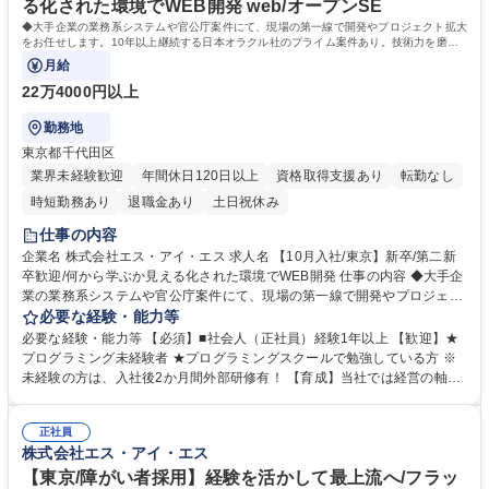
る化された環境でWEB開発 web/オープンSE
◆大手企業の業務系システムや官公庁案件にて、現場の第一線で開発やプロジェクト拡大
をお任せします。10年以上継続する日本オラクル社のプライム案件あり。技術力を磨き
続けられる環境です！
月給
22万4000円以上
勤務地
東京都千代田区
業界未経験歓迎
年間休日120日以上
資格取得支援あり
転勤なし
時短勤務あり
退職金あり
土日祝休み
仕事の内容
企業名 株式会社エス・アイ・エス 求人名 【10月入社/東京】新卒/第二新
卒歓迎/何から学ぶか見える化された環境でWEB開発 仕事の内容 ◆大手企
業の業務系システムや官公庁案件にて、現場の第一線で開発やプロジェク
ト拡大をお任せします。10年以上継続する日本オラクル社のプライム案件
必要な経験・能力等
あり。技術力を磨き続けられる環境です！ 【案件】Oracle社、パナソニッ
必要な経験・能力等 【必須】■社会人（正社員）経験1年以上 【歓迎】★
ク社はプライムで10年以上の付き合いがございます。他にも大手SI・メー
プログラミング未経験者 ★プログラミングスクールで勉強している方 ※
カーの製造業・公共・流通業向けの販売管理・会計・生産管理などの業務
未経験の方は、入社後2か月間外部研修有！ 【育成】当社では経営の軸を
システム案件が中心です。 【経験を積んで、成長できる環境です！】プロ
人材育成としており、研修やセミナーなど 社員の方のスキルをブラッシュ
ジェクトは数名のチームで進めますので、考えていただく範囲や任せる作
アップ機会を積極的に提供します！ また社員同士の勉強会などもあり、ス
業の幅が広まります。 多くの経験を積んで、技術者としてステップアップ
正社員
キルを研鑽することも可能です。 【魅力】社長の意向で社員の不満をなく
株式会社エス・アイ・エス
できる環境です。 募集職種 【10月入社/東京】新卒/第二新卒歓迎/何から
すために、年2回の面談を行い、そこから『私服勤務OK』『仕事中音楽視
学ぶか見える化された環境でWEB開発
聴可能』『コーヒーマシン導入』などが実現しました。 学歴・資格 学
【東京/障がい者採用】経験を活かして最上流へ/フラッ