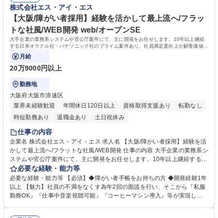
件定義から係ることのできる案件にできるだけこだわり受注。 ★ITSSを
株式会社エス・アイ・エス
の温かいチームで確実なステップアップ/転勤無
広める側の企業。協会理事として参入しています。 ★オラクルとの技術面
で長いつながりがあります。 ★転勤がなく、関西でじっくりと働いて頂け
【大阪/障がい者採用】経験を活かして最上流へ/フラッ
ます。 学歴・資格 学歴：大学院 大学 高専 短大 専修学校 高校 語学力：
トな社風/WEB開発 web/オープンSE
資格：
大手企業の業務系システムや官公庁案件にて、主に開発をお任せします。10年以上継続
する日本オラクル社・パナソニック社のプライム案件あり。社員満足度向上が顧客価値拡
大に重要との考えから、様々な改革を実施。
月給
20万9000円以上
勤務地
大阪府大阪市浪速区
業界未経験歓迎
年間休日120日以上
資格取得支援あり
転勤なし
時短勤務あり
退職金あり
土日祝休み
仕事の内容
企業名 株式会社エス・アイ・エス 求人名 【大阪/障がい者採用】経験を活
かして最上流へ/フラットな社風/WEB開発 仕事の内容 大手企業の業務系シ
ステムや官公庁案件にて、主に開発をお任せします。10年以上継続する日
本オラクル社・パナソニック社のプライム案件あり。社員満足度向上が顧
必要な経験・能力等
客価値拡大に重要との考えから、様々な改革を実施。 【案件】■パナソニ
必要な経験・能力等 【必須】◆障がい者手帳をお持ちの方 ◆開発経験1年
ック ライフソリューションズクリエイツ株式会社等大手企業の業務系シス
以上 【魅力】社員の不満をなくす為年2回の面談を行い、そこから『私服
テム、市役所や公共団体など公共性が高いシステム等の開発案件をご経験
勤務OK』『仕事中音楽視聴可能』『コーヒーマシン導入』等が実現しま
に応じてお任せします。 ■受託案件としてOracle社、パナソニック社はプ
した。 【育成】当社では経営の軸を人材育成としており、研修やセミナー
ライムで10年以上の付き合いがございます。他にも大手SI・メーカーの製
など 社員の方のスキルをブラッシュアップ機会を積極的に提供します！