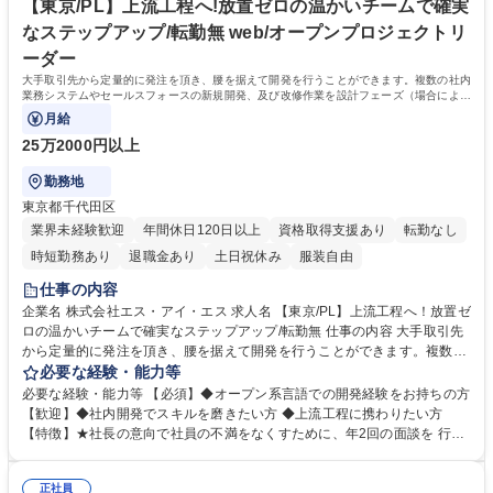
い先輩の伴走で、一歩ずつリーダーへ！転勤無
のニーズが高まり、またSES事業も好調なことからコロナ禍にも関わらず
【東京/PL】上流工程へ!放置ゼロの温かいチームで確実
売り上げを伸ばし続けています。経営計画としても数年後には10億を目指
なステップアップ/転勤無 web/オープンプロジェクトリ
しております！ 学歴・資格 学歴：大学院 大学 高専 短大 専修学校 高校 語
ーダー
学力： 資格：
大手取引先から定量的に発注を頂き、腰を据えて開発を行うことができます。複数の社内
業務システムやセールスフォースの新規開発、及び改修作業を設計フェーズ（場合によっ
ては要件定義）からご対応頂きます。
月給
25万2000円以上
勤務地
東京都千代田区
業界未経験歓迎
年間休日120日以上
資格取得支援あり
転勤なし
時短勤務あり
退職金あり
土日祝休み
服装自由
仕事の内容
企業名 株式会社エス・アイ・エス 求人名 【東京/PL】上流工程へ！放置ゼ
ロの温かいチームで確実なステップアップ/転勤無 仕事の内容 大手取引先
から定量的に発注を頂き、腰を据えて開発を行うことができます。複数の
社内業務システムやセールスフォースの新規開発、及び改修作業を設計フ
必要な経験・能力等
ェーズ（場合によっては要件定義）からご対応頂きます。 ◆社員一人一人
必要な経験・能力等 【必須】◆オープン系言語での開発経験をお持ちの方
のキャリアプランをしっかりと考え、スキルによっては、 入社当初から会
【歓迎】◆社内開発でスキルを磨きたい方 ◆上流工程に携わりたい方
社費用負担でスクールに通って頂きます。 【エンドユーザー】製造業・公
【特徴】★社長の意向で社員の不満をなくすために、年2回の面談を 行
共・流通業向けが中心 【案件】オープン・WEB系システムによる販売管
い、そこから『私服勤務OK』『仕事中音楽視聴可能』『コーヒーマシン
理・会計・生産 【言語】Java、PHP、ASP.NET、Python 【開発環境】Or
導入』などが実現。就労環境の改善にはとても力を入れております。 ★要
acle、PostgreSQL、JBOSS 募集職種 【東京/PL】上流工程へ！放置ゼロ
正社員