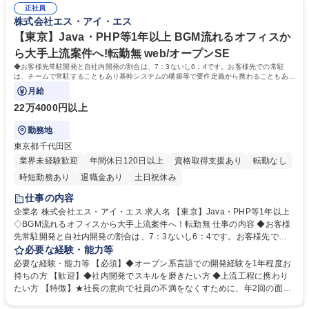
hon 【開発環境】Oracle、PostgreSQL、JBOSS 募集職種 【大阪】Jav
正社員
★要件定義から係ることのできる案件にできるだけこだわり受注。 ★ITS
株式会社エス・アイ・エス
a・PHP等1年以上◇BGM流れるオフィスから大手上流案件へ！転勤無
Sを広める側の企業。協会理事として参入しています。 ★オラクルとの技
術面で長いつながりがあります。 ★転勤がなく、関西でじっくりと上流工
【東京】Java・PHP等1年以上 BGM流れるオフィスか
程も含め開発スキルを積めます。 学歴・資格 学歴：大学院 大学 高専 短大
ら大手上流案件へ!転勤無 web/オープンSE
専修学校 高校 語学力： 資格：
◆お客様先常駐開発と自社内開発の割合は、7：3ないし6：4です。お客様先での常駐
は、チームで常駐することもあり基幹システムの構築等で要件定義から携わることもあり
ます！また自社内開発チームとのブリッジの
月給
22万4000円以上
勤務地
東京都千代田区
業界未経験歓迎
年間休日120日以上
資格取得支援あり
転勤なし
時短勤務あり
退職金あり
土日祝休み
仕事の内容
企業名 株式会社エス・アイ・エス 求人名 【東京】Java・PHP等1年以上
◇BGM流れるオフィスから大手上流案件へ！転勤無 仕事の内容 ◆お客様
先常駐開発と自社内開発の割合は、7：3ないし6：4です。お客様先での
常駐は、チームで常駐することもあり基幹システムの構築等で要件定義か
必要な経験・能力等
ら携わることもあります！また自社内開発チームとのブリッジの 役割を果
必要な経験・能力等 【必須】◆オープン系言語での開発経験を1年程度お
たし開発をスムーズに進める役割も担って頂きます。まずは、自 社内開発
持ちの方 【歓迎】◆社内開発でスキルを磨きたい方 ◆上流工程に携わり
に関わっていただき、適性を見ながらアサインしていきます。 【エンドユ
たい方 【特徴】★社長の意向で社員の不満をなくすために、年2回の面談
ーザー】製造業・公共・流通業向けが中心 【案件】オープン・WEB系シ
を 行い、そこから『私服勤務OK』『仕事中音楽視聴可能』『コーヒーマ