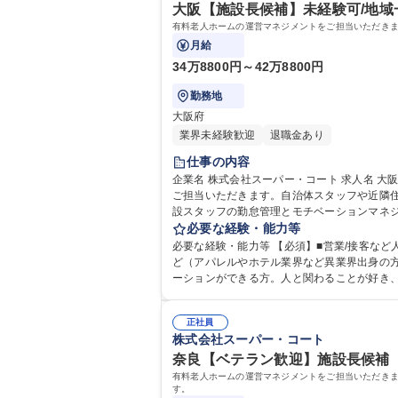
大阪【施設長候補】未経験可/地域
有料老人ホームの運営マネジメントをご担当いただき
月給
34万8800円～42万8800円
勤務地
大阪府
業界未経験歓迎
退職金あり
仕事の内容
企業名 株式会社スーパー・コート 求人名 大阪【施設長候補】未経験可/地域一体となった医療・福祉の包括サービスを提供 仕事の内容 有料老人ホームの運営マネジメントを
ご担当いただきます。自治体スタッフや近隣住
設スタッフの勤怠管理とモチベーションマネジ
実践 ◇ゼロからの入居者獲得は別部隊が行う
必要な経験・能力等
必要な経験・能力等 【必須】■営業/接客など
ど（アパレルやホテル業界など異業界出身の方も多数活躍中） 【求める人物像】自責で考え行動し、感謝・感動の輪を広げて
ーションができる方。人と関わることが好き
や、新部署立ち上げの責任者としてのキャリアチェンジなど、さまざまなキャリ
格：
正社員
株式会社スーパー・コート
奈良【ベテラン歓迎】施設長候補 
有料老人ホームの運営マネジメントをご担当いただき
す。