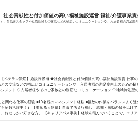
社会貢献性と付加価値の高い福祉施設運営 福祉/介護事業責
ます。自治体スタッフや近隣住民との交流などの幅広いコミュニケーションや、入居者様の満足度
との交流などの幅広いコミュニケーションや、入居者様の満足度向上のための幅広
ジメント ◇入居者様やそのご家族との親密なコミュニケーション ◇地域特化型
うため、施設運営に集中可能 【入社後】3～6カ月はスタッフまたは副施設長とし
約20～30名のスタッフがいますので、スタッフと協力して施設運営にあたります。 
人と関わる仕事の経験 ■10名程のマネジメント経験 ■複数の作業をバランスよく進
広げていける方。幅広い年齢層の方と密なコミュニ
き、おせっかい好きな方。 【キャリアパス事例】経験を積んでいくことで、エリ
アの可能性があります。 学歴・資格 学歴：大学院 大学 高専 短大 専修学校 高校 語学力： 資