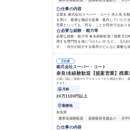
業界未経験歓迎
資格取得支援あり
月平
仕事の内容
企業名 株式会社スーパー・コート 求人名 京都/未経験歓迎【提案営業】残業10時間ほど/福祉で築く一生モノのお仕事 仕事の内容 介護に悩むご家族やケアマネジャーから相談
を受け、最適な施設を提案・案内していただ
営業といっても「売る」ことが目的ではあり
のもとを訪ね、入所を検討されている高齢者
必要な経験・能力等
施設で提供できる安心の暮らしをご提案し、新しい生活のスタートまでをサポートします
必要な経験・能力等 ★未経験歓迎！残業月1
仕事
用する専門性を身につけたい方 など。 【入社後イメージ】まずは現場研修にて、実際の施設や利用者様の1日の様子、スタッフがどんな想いでケアしているかを体験しま
す。「自分が紹介する場所がどんなに素敵な
案のコツを学びます。独り立ち後も、チームでサポートするので安心してください。 学歴・資格 
普通自動車
正社員
株式会社スーパー・コート
奈良/未経験歓迎【提案営業】残業
介護に悩むご家族やケアマネジャーから相談を受け、
きます。
月給
24万1100円以上
勤務地
奈良県
業界未経験歓迎
資格取得支援あり
月平
仕事の内容