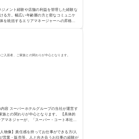
、現場業務を学びます。配属先の施設には、約
職種 京都【施設長候補】未経験可/地域一体となった医療・福祉の包括サービスを提供
マネジメント経験や店舗の利益を管理した経験な
全体を統括するエリアマネージャーへの昇格
のご入居者、ご家族との関わりが中心となります。
関わりが中心となります。 【具体的
ケアマネジャーが、「スーパー・コート本社」
る環境です。【社員を応援する社風】悩み事が
職種 大阪市【ケアマネージャー】働きやすさ◎＜日勤のみ/転勤無し/介護業務無し＞
【人物像】責任感を持ってお仕事ができる方/人