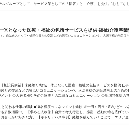
ーホテルグループとして、サービス業としての「接客」と「介護」を提供。“おもてな
学校 高校 語学力： 資格：介護支援専門員(ケアマネージャ
一体となった医療・福祉の包括サービスを提供 福祉/介護事業
ます。自治体スタッフや近隣住民との交流などの幅広いコミュニケーションや、入居者様の満足度
民との交流などの幅広いコミュニケーションや、入居者様の満足度向上のための幅広
メント ◇入居者様やそのご家族との親密なコミュニケーション ◇地域特化型の
ため、施設運営に集中可能 【入社後】3～6カ月はスタッフまたは副施設長として
20～30名のスタッフがいますので、スタッフと協力して施設運営にあたります。 募集
人と関わる仕事の経験 ■10名程度のマネジメント経験 ※一例：店長・SVなどの
いける方。幅広い年齢層の方と密なコミュニケ
、おせっかい好きな方。 【キャリアパス事例】経験を積んでいくことで、エリア
アの可能性があります。 学歴・資格 学歴：大学院 大学 高専 短大 専修学校 高校 語学力： 資