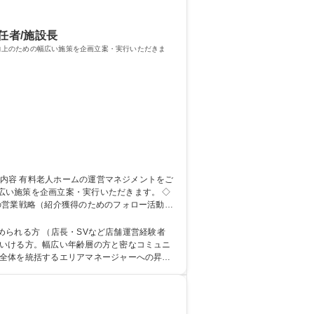
任者/施設長
向上のための幅広い施策を企画立案・実行いただきま
い施策を企画立案・実行いただきます。 ◇
の営業戦略（紹介獲得のためのフォロー活動）
て、現場業務を学びます。配属先の施設には、
募集職種 大阪【ベテラン歓迎】施設長候補 ◆社会貢献性と付加価値の高い福祉施設運営
められる方 （店長・SVなど店舗運営経験者
ア全体を統括するエリアマネージャーへの昇格