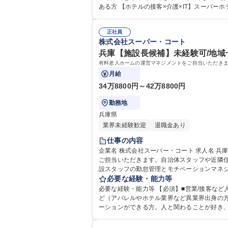
ある方 【ホテルの接客×介護×IT】スーパ
き合う時間を増やすために、ITを活用し、業務の効率化を図っている 学歴・資格 学歴：大学院 大学 高専 短大 専修
ー)
正社員
株式会社スーパー・コート
兵庫【施設長候補】未経験可/地域
有料老人ホームの運営マネジメントをご担当いただき
月給
34万8800円～42万8800円
勤務地
兵庫県
業界未経験歓迎
退職金あり
仕事の内容
企業名 株式会社スーパー・コート 求人名 兵庫【施設長候補】未経験可/地域一体となった医療・福祉の包括サービスを提供 仕事の内容 有料老人ホームの運営マネジメントを
ご担当いただきます。自治体スタッフや近隣住
設スタッフの勤怠管理とモチベーションマネジ
実践 ◇ゼロからの入居者獲得は別部隊が行う
必要な経験・能力等
必要な経験・能力等 【必須】■営業/接客など
ど（アパレルやホテル業界など異業界出身の方も多数活躍中） 【求める人物像】自責で考え行動し、感謝・感動の輪を広げて
ーションができる方。人と関わることが好き
や、新部署立ち上げの責任者としてのキャリアチェンジなど、さまざまなキャリ
格：