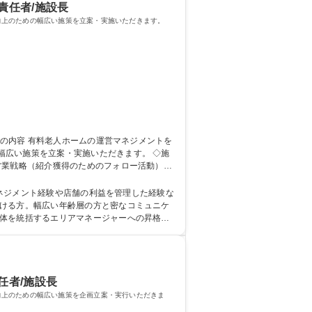
責任者/施設長
向上のための幅広い施策を立案・実施いただきます。
い施策を立案・実施いただきます。 ◇施
営業戦略（紹介獲得のためのフォロー活動）の
、現場業務を学びます。配属先の施設には、約
職種 大阪【施設長候補】未経験可/地域一体となった医療・福祉の包括サービスを提供
マネジメント経験や店舗の利益を管理した経験な
全体を統括するエリアマネージャーへの昇格
任者/施設長
向上のための幅広い施策を企画立案・実行いただきま