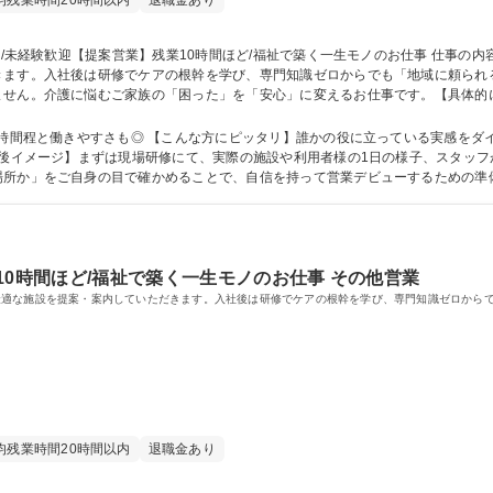
均残業時間20時間以内
退職金あり
きます。入社後は研修でケアの根幹を学び、専門知識ゼロからでも「地域に頼られ
ません。介護に悩むご家族の「困った」を「安心」に変えるお仕事です。【具体的
の方を紹介していただきます。ご本人やご家族と面談し、「どんな暮らしを送りた
。 募集職種 京都/未経験歓迎【提案営業】残業10時間ほど/福祉で築く一生モノのお
0時間程と働きやすさも◎ 【こんな方にピッタリ】誰かの役に立っている実感をダ
場所か」をご自身の目で確かめることで、自信を持って営業デビューするための準
学歴：大学院 大学 高専 短大 専修学校 高校 語学力： 資格：第一種運転免許
10時間ほど/福祉で築く一生モノのお仕事 その他営業
最適な施設を提案・案内していただきます。入社後は研修でケアの根幹を学び、専門知識ゼロから
均残業時間20時間以内
退職金あり