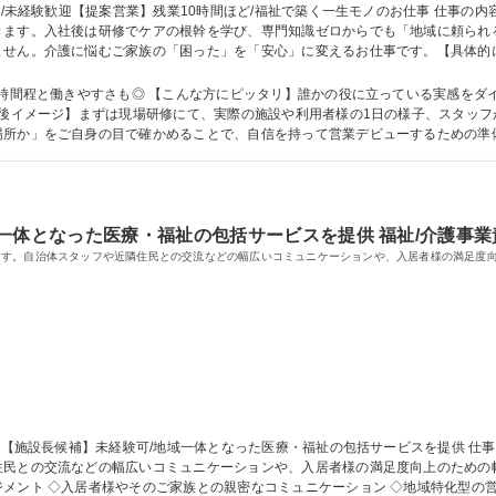
きます。入社後は研修でケアの根幹を学び、専門知識ゼロからでも「地域に頼られ
ません。介護に悩むご家族の「困った」を「安心」に変えるお仕事です。【具体的
の方を紹介していただきます。ご本人やご家族と面談し、「どんな暮らしを送りた
。 募集職種 奈良/未経験歓迎【提案営業】残業10時間ほど/福祉で築く一生モノのお
0時間程と働きやすさも◎ 【こんな方にピッタリ】誰かの役に立っている実感をダ
場所か」をご自身の目で確かめることで、自信を持って営業デビューするための準
学歴：大学院 大学 高専 短大 専修学校 高校 語学力： 資格：第一種運転免許
一体となった医療・福祉の包括サービスを提供 福祉/介護事業
ます。自治体スタッフや近隣住民との交流などの幅広いコミュニケーションや、入居者様の満足度
民との交流などの幅広いコミュニケーションや、入居者様の満足度向上のための幅広
メント ◇入居者様やそのご家族との親密なコミュニケーション ◇地域特化型の