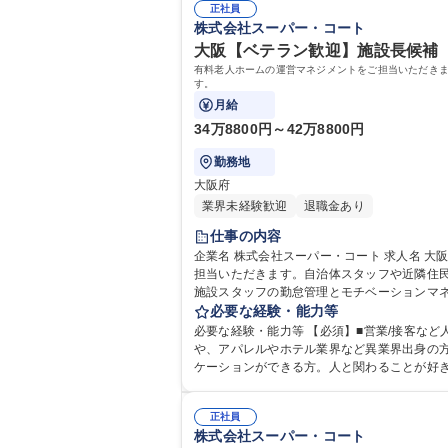
正社員
株式会社スーパー・コート
大阪【ベテラン歓迎】施設長候補 
有料老人ホームの運営マネジメントをご担当いただき
す。
月給
34万8800円～42万8800円
勤務地
大阪府
業界未経験歓迎
退職金あり
仕事の内容
企業名 株式会社スーパー・コート 求人名 大阪【ベテラン歓迎】施設長候補 ◆社会貢献性と付加価値の高い福祉施設運営 仕事の内容 有料老人ホームの運営マネジメントをご
担当いただきます。自治体スタッフや近隣住民
施設スタッフの勤怠管理とモチベーションマネ
の実践 ◇ゼロからの入居者獲得は別部隊が行
必要な経験・能力等
必要な経験・能力等 【必須】■営業/接客など
や、アパレルやホテル業界など異業界出身の方も多数活躍中！） 【求める人物像】自責で考え行動し、感謝・感動の輪を
ケーションができる方。人と関わることが好
や、新部署立ち上げの責任者としてのキャリアチェンジなど、さまざまなキャリ
格：
正社員
株式会社スーパー・コート