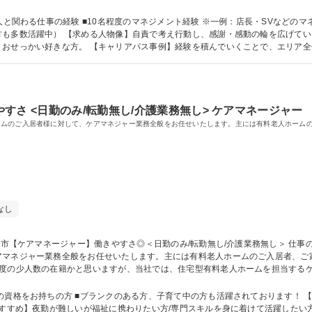
ため、施設運営に集中可能 【入社後】3～6カ月はスタッフまたは副施設長として
20～30名のスタッフがいますので、スタッフと協力して施設運営にあたります。 募集
人と関わる仕事の経験 ■10名程度のマネジメント経験 ※一例：店長・SVなどの
いける方。幅広い年齢層の方と密なコミュニケ
、おせっかい好きな方。 【キャリアパス事例】経験を積んでいくことで、エリア
アの可能性があります。 学歴・資格 学歴：大学院 大学 高専 短大 専修学校 高校 語学力： 資
すさ <日勤のみ/転勤無し/介護業務無し> ケアマネージャー
ームのご入居者様に対して、ケアマネジャー業務全般をお任せいたします。主には有料老人ホーム
なし
ネジャー業務全般をお任せいたします。主には有料老人ホームのご入居者、ご家族との
程度の少人数の在籍かと思いますが、当社では、住宅型有料老人ホームを担当する
ります。経験豊富な先輩の近くで働けるため、分からないことがあればすぐに聞け
あっても親身になってくれる存在と風通しの良い“あったかい風土”がございます。 募集
の資格をお持ちの方 ■ブランクのある方、子育て中の方も活躍されております！ 