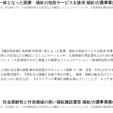
一体となった医療・福祉の包括サービスを提供 福祉/介護事業
ます。自治体スタッフや近隣住民との交流などの幅広いコミュニケーションや、入居者様の満足度
民との交流などの幅広いコミュニケーションや、入居者様の満足度向上のための幅広
メント ◇入居者様やそのご家族との親密なコミュニケーション ◇地域特化型の
ため、施設運営に集中可能 【入社後】3～6カ月はスタッフまたは副施設長として
20～30名のスタッフがいますので、スタッフと協力して施設運営にあたります。 募集
人と関わる仕事の経験 ■10名程度のマネジメント経験 ※一例：店長・SVなどの
いける方。幅広い年齢層の方と密なコミュニケ
、おせっかい好きな方。 【キャリアパス事例】経験を積んでいくことで、エリア
アの可能性があります。 学歴・資格 学歴：大学院 大学 高専 短大 専修学校 高校 語学力： 資
社会貢献性と付加価値の高い福祉施設運営 福祉/介護事業責
ます。自治体スタッフや近隣住民との交流などの幅広いコミュニケーションや、入居者様の満足度