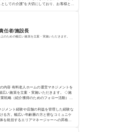
しとしての介護”を大切にしており、お客様と向
責任者/施設長
向上のための幅広い施策を立案・実施いただきます。
い施策を立案・実施いただきます。 ◇施
営業戦略（紹介獲得のためのフォロー活動）の
、現場業務を学びます。配属先の施設には、約
職種 兵庫【施設長候補】未経験可/地域一体となった医療・福祉の包括サービスを提供
マネジメント経験や店舗の利益を管理した経験な
全体を統括するエリアマネージャーへの昇格