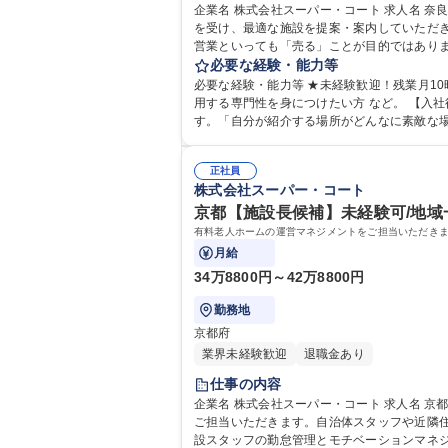
企業名 株式会社スーパー・コート 求人名 奈良/未経験歓迎【提案営業】残業10時間ほど/福祉で築く一生モノのお仕事 仕事の内容 介護に悩むご家族やケアマネジャーから相談
を受け、最適な施設を提案・案内していただ
営業といっても「売る」ことが目的ではあり
のもとを訪ね、入所を検討されている高齢者
必要な経験・能力等
施設で提供できる安心の暮らしをご提案し、新しい生活のスタートまでをサポートします
必要な経験・能力等 ★未経験歓迎！残業月1
仕事
用する専門性を身につけたい方 など。 【入社後イメージ】まずは現場研修にて、実際の施設や利用者様の1日の様子、スタッフがどんな想いでケアしているかを体験しま
す。「自分が紹介する場所がどんなに素敵な
案のコツを学びます。独り立ち後も、チームでサポートするので安心してください。 学歴・資格 
普通自動車
正社員
株式会社スーパー・コート
京都【施設長候補】未経験可/地域
有料老人ホームの運営マネジメントをご担当いただき
月給
34万8800円～42万8800円
勤務地
京都府
業界未経験歓迎
退職金あり
仕事の内容
企業名 株式会社スーパー・コート 求人名 京都【施設長候補】未経験可/地域一体となった医療・福祉の包括サービスを提供 仕事の内容 有料老人ホームの運営マネジメントを
ご担当いただきます。自治体スタッフや近隣住
設スタッフの勤怠管理とモチベーションマネジ