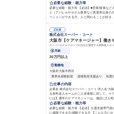
実践 ◇ゼロからの入居者獲得は別部隊が行う
必要な経験・能力等
必要な経験・能力等 【必須】■営業/接客など
ど（アパレルやホテル業界など異業界出身の方も多数活躍中） 【求める人物像】自責で考え行動し、感謝・感動の輪を広げて
ーションができる方。人と関わることが好き
や、新部署立ち上げの責任者としてのキャリアチェンジなど、さまざまなキャリ
格：
正社員
株式会社スーパー・コート
大阪市【ケアマネージャー】働きや
スーパーホテルグループの当社が運営する有料老人ホ
月給
30万円以上
勤務地
大阪府大阪市西区
業界未経験歓迎
資格取得支援あり
転勤
仕事の内容
企業名 株式会社スーパー・コート 求人名 大阪市【ケアマネージャー】働きやすさ◎＜日勤のみ/転勤無し/介護業務無し＞ 仕事の内容 スーパーホテルグループの当社が運営す
る有料老人ホームのご入居者様に対して、ケアマ
には】通常のケアマネジャーは、施設に2人
に勤務し、皆が同じフロアで業務を行ってお
必要な経験・能力等
必要な経験・能力等 【必須】介護支援専門員
に感謝できる方/感動できる方 【こんな方におすすめ】夜勤が難しいが福祉に携わりたい方/専門スキルを身に着けて活躍したい方/営業・販売等、人と向き合うお仕事の経験が