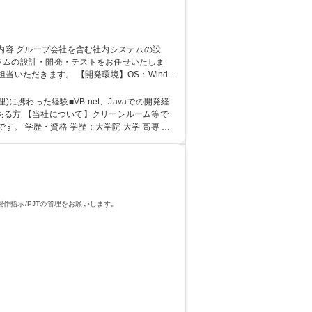
ラムの設計・開発・テストをお任せいたしま
t 募集職種 【神戸/社内SE】ニッチトップで安定経営/年間休日125日/働きやすい就業環境◎
携わった経験■VB.net、Javaでの開発経
高専 短
作指示/PJTの管理をお願いします。