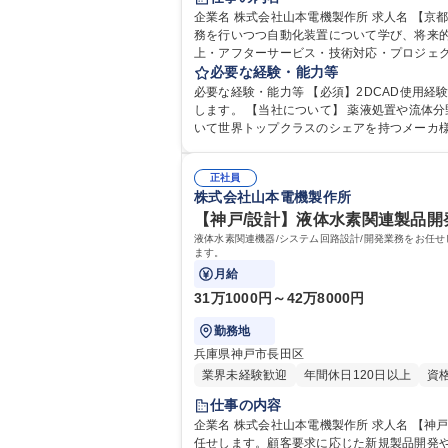
企業名 株式会社山本電機製作所 求人名 【京都／西院】機械設計◎年間休日125日◎山本電機製作所グループ 仕事の内容 自動化装置の機械設計をお任せします。まず、設計業
務を行いつつ自動化装置について学び、将来的に装置製作の
上・アフターサービス・技術対応・プロジェ
必要な経験・能力等
必要な経験・能力等 【必須】2DCAD使用経験 自動化装置の設計
します。 【当社について】 薬液処置や流体分野での自動化を得意としており、フォトマスク生産ラインでの装置を多数製作しています。 当社の装置はフォトマスク分野にお
いて世界トップクラスのシェアを持つメーカ
正社員
株式会社山本電機製作所
【神戸/設計】液体水素関連製品開発
液体水素関連機器/システム回路設計/開発業務をお任
ます。
月給
31万1000円～42万8000円
勤務地
兵庫県神戸市長田区
業界未経験歓迎
年間休日120日以上
資
仕事の内容
企業名 株式会社山本電機製作所 求人名 【神戸/設計】液体水素関連製品開発/◆残業少な目◆年間休日125日◎ 仕事の内容 液体水素関連機器/システム回路設計/開発業務をお
任せします。顧客要求に応じた新規製品開発や既