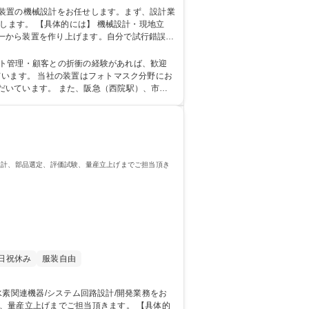
設計・現地立
一から装置を作り上げます。自分で試行錯誤し
5日◎山本電機製作所グループ
だいています。 また、阪急（西院駅）、市営
っています。 学歴・資格 学歴：大学院 大学 高専 短大 専修学校 高校 語学力： 資格：
設計、部品選定、評価試験、量産立上げまでご担当頂き
日祝休み
服装自由
立上げまでご担当頂きます。 【具体的