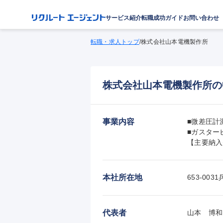
サービス紹介
転職成功ガイド
お問い合わせ
転職・求人トップ
/
株式会社山本電機製作所
株式会社山本電機製作所の
事業内容
■微差圧計
■ガスター
【主要納入先
本社所在地
653-0
代表者
山本　博和