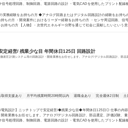
サ信号処理回路、制御回路、電源回路の設計 ・電気CADを使用したプリント配線
、技術対応 ・不具合解析および改善検討 など、開発業務全般に幅広く携わっていただきます。 
125日◎
お持ちの方 ◆アナログ回路またはデジタル回路設計の経験をお持ちの方 【歓迎】・計測機器、制御機器、
持ちの方 ・開発案件におけるリーダー経験をお持ちの方 ・センサ周辺回路、信
お持ちの方 【人物】・次世代エネルギー分野を通じて社会に貢献したいという意
院 大学 高専 短大 専修学校 高校 語学力： 資格：
定経営/ 残業少な目 年間休日125日 回路設計
微差圧計測システム等の回路設計・開発業務をお任せします。アナログ/デジタル回路設計、部品
格取得支援あり
月平均残業時間20時間以内
退職金あり
完全週休2日制
土
開発業務をお任せします。アナログ/デジタル回路設計、部品選定、評価試験、量産
サ信号処理回路、制御回路、電源回路の設計 ・電気CADを使用したプリント配線
、技術対応 ・不具合解析および改善検討 など、開発業務全般に幅広く携わっていただきます。 