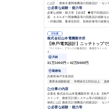
には】・液体水素関連機器の回路設計 ・セン
・製造部門、検査部門との調整 ・顧客との仕様打合せ
必要な経験・能力等
液体水素関連製品開発/◆残業少な目◆年間休日
必要な経験・能力等 【必須】 ◆電子回路設計の実務経験を
器、エネルギー関連機器等の回路設計経験をお
・評価試験、量産化対応、技術折衝等の経験を
を推進できる方 学歴・資格 学歴：大学
正社員
株式会社山本電機製作所
【神戸/電気設計】ニッチトップで安
「マノスター」ブランドの微差圧計、微差圧スイッチ、
す。
月給
31万1000円～42万8000円
勤務地
兵庫県神戸市長田区
業界未経験歓迎
年間休日120日以上
資
仕事の内容
企業名 株式会社山本電機製作所 求人名 【神戸/電気設計】ニッチトップで安定経営/◆残業少な目◆年間休日125日◎ 仕事の内容 「マノスター」ブランドの微差圧計、微差圧
スイッチ、微差圧計測システム等の回路設計・
体的には】微差圧計測機器の回路設計 ・セン
・製造部門、検査部門との調整 ・顧客との仕様打合せ
必要な経験・能力等