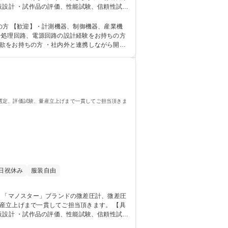
板設計 ・試作品の評価、性能試験、信頼性試験
募集職種 【神戸/設計】
産業機
号処理回路、電源回路の設計経験をお持ちの方
欲をお持ちの方 ・社内外と連携しながら開発
選定、評価試験、量産立上げまで一貫してご担当頂きま
日祝休み
服装自由
立上げまで一貫してご担当頂きます。 【具
板設計 ・試作品の評価、性能試験、信頼性試験
募集職種 【神戸/電気設