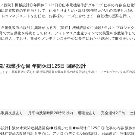
主担当として、仕様とりまとめ・設計/製作指示/PJTの管理をお願いします。 【具体的には】 機械
クトのマネジメントをお任せ。お客様のニーズに合わせて、自動機の提案を行い、
ながら装置を完成させるため、非常にやりがいのある仕事です。 募集職種 【京都／西院】機械設計◎年間休日12
に興味がある方 【歓迎】機械設計のご経験3年以上 プロジェクト管理・顧客との折衝の経験があれば、歓迎
様に納入しており、改修やメンテナンスを中心に長年にわたり継続して取引をいた
地下鉄（西大路御池駅）から近く、オフィスも2019年改装により快適な環境とな
/ 残業少な目 年間休日125日 回路設計
せします。顧客要求に応じた新規製品開発や既存製品の改良設計を中心に、アナログ/デジタル回路
格取得支援あり
月平均残業時間20時間以内
退職金あり
完全週休2日制
土
存製品の改良設計を中心に、アナログ/デジタル回路設計、部品選定、評価試験、量産