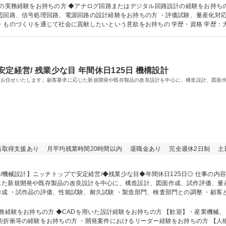
間休日125日◎
お持ちの方 ◆アナログ回路またはデジタル回路設計の経験をお持ちの方 【歓迎】 ・計測機器、制御機器、
辺回路、信号処理回路、電源回路の設計経験をお持ちの方 ・評価試験、量産化対
献したいという意欲をお持ちの 学歴・資格 学歴：大学院 大学 高専 短大 専修学校 高校 語学力：
定経営/ 残業少な目 年間休日125日 機構設計
をお任せいたします。顧客要求に応じた新規開発や既存製品の改良設計を中心に、構造設計、図面
格取得支援あり
月平均残業時間20時間以内
退職金あり
完全週休2日制
土
じた新規開発や既存製品の改良設計を中心に、構造設計、図面作成、試作評価、量
成 ・試作品の評価、性能試験、耐久試験 ・製造部門、検査部門との調整 ・顧客
改善検討 など、設計開発全般に幅広く携わっていただきます。 募集職種 【神戸/機械設計】ニッチトップで安定
Dを用いた設計経験をお持ちの方 【歓迎】・産業機械、エンジン関連機器、各種装置等の機械設計経
術折衝等の経験をお持ちの方 ・開発案件におけるリーダー経験をお持ちの方 【