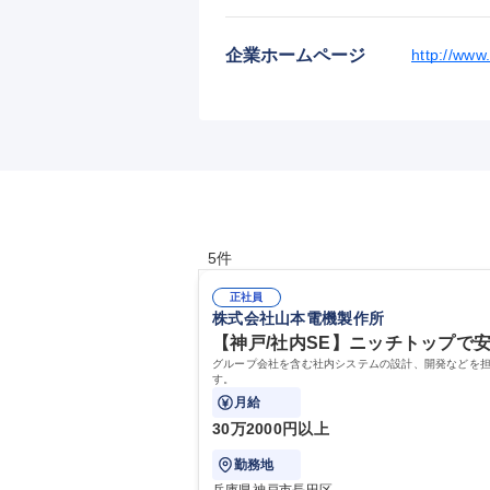
企業ホームページ
http://www
5件
正社員
株式会社山本電機製作所
【神戸/社内SE】ニッチトップで安
グループ会社を含む社内システムの設計、開発などを担
す。
月給
30万2000円以上
勤務地