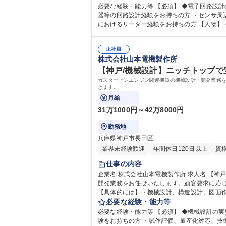
計】ニッチトップで安定経営/◆残業少な目◆年
必要な経験・能力等 【必須】 ◆電子回路設計の実務経験を
器等の回路設計経験をお持ちの方 ・センサ周
におけるリーダー経験をお持ちの方 【人物】・ものづくりを通じて社会に貢
資格：
正社員
株式会社山本電機製作所
【神戸/機械設計】ニッチトップで安
ガスタービンエンジン関連機器の機械設計・開発業務
きます。
月給
31万1000円～42万8000円
勤務地
兵庫県神戸市長田区
業界未経験歓迎
年間休日120日以上
資
仕事の内容
企業名 株式会社山本電機製作所 求人名 【神戸/機械設計】ニッチトップで安定経営/◆残業少な目◆年間休日125日◎ 仕事の内容 ガスタービンエンジン関連機器の機械設計・
開発業務をお任せいたします。顧客要求に応
【具体的には】・機械設計、構造設計、図面作
必要な経験・能力等
必要な経験・能力等 【必須】 ◆機械設計の実務経験をお持ちの方 ◆CA
験をお持ちの方 ・試作評価、量産化対応、技