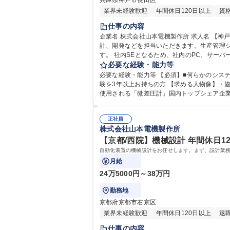
兵庫県神戸市長田区
業界未経験歓迎
年間休日120日以上
資
仕事の内容
企業名 株式会社山本電機製作所 求人名 【神戸/社内SE】ニッチトップで安定経営/年間休日125日/働きやすい就業環境◎ 仕事の内容 グループ会社を含む社内システムの設
計、開発などを担当いただきます。生産管理シ
す。 社内SEとなるため、社内のPC、サーバー、ネットワークなどのインフラ整備・保守、ヘルプデスク等の仕事についてもご担当いただきます。 【開発環境】OS：Windo
必要な経験・能力等
必要な経験・能力等 【必須】■何らかのシステム
験を3年以上お持ちの方 【求める人物像】・協調性があり、チームワーク良く仕事のできる方・社内業務システムの開発経験がある方 【当社について】クリーンルーム等で
使用される「微差圧計」国内トップシェア企業です。建物も
大 専修学校 高校 語学力： 資格：
正社員
株式会社山本電機製作所
【京都/西院】機械設計 年間休日1
自動化装置の機械設計をお任せします。まず、設計業務
月給
24万5000円～38万円
勤務地
京都府京都市右京区
業界未経験歓迎
年間休日120日以上
退
仕事の内容