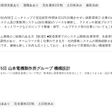
格取得支援あり
退職金あり
完全週休2日制
土日祝休み
服装自由
ステム及び業務用システム(自社構築)のソースを解析し、アドオンや新規プログ
wsServer/ 言語：VB.net、PL/SQL、Java、VB/ DB：Oracle/ その他：Tomca
開発のご経験のある方 【歓迎】■製造業界でのシステム開発(在庫管理、生産管理)に
新しく社内も広々としており、また穏やかで雰囲気の良い職場環境です。 学歴・資格 学歴：大学院 大学 
25日 山本電機製作所グループ 機構設計
を行いつつ自動化装置について学び、将来的に装置製作の主担当として、仕様とりまとめ・設計/製
職金あり
完全週休2日制
土日祝休み