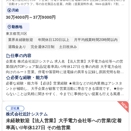
「自動オシログラフ」等の自社製品を提案。内勤（提案資料作成、Web会議等）7割、外
勤（訪問、情報収集等）3割の割合で担当。
月給
30万4000円～37万9000円
勤務地
東京都荒川区
業界未経験歓迎
年間休日120日以上
月平均残業時間20時間以内
退職金あり
完全週休2日制
土日祝休み
仕事の内容
企業名 株式会社近計システム 求人名 【法人営業】大手電力会社等への営
業/国内TOPシェア製品/定着率高い!/年休127日 仕事の内容 大手電力会社
向けのルート営業。停電や落雷時に送電線の異常を記録し原因究明を助け
る「自動オシログラフ」等の自社製品を提案。内勤（提案資料作成、Web
必要な経験・能力等
会議等）7割、外勤（訪問、情報収集等）3割の割合で担当。 担当顧客は
必要な経験・能力等 【必須】営業経験 ★発注などの社内業務はアシスタ
東京を中心とした大手電力会社（1社20～30拠点担当、並行10～15案
ントが補助し、大手企業が顧客で営業活動に専念できる環境です。 ■分か
件）。 ・内勤（70％）：問合せ対応、提案資料作成、アポ調整、Web会
らないことは気軽に聞きやすく、今までに事例がない提案も行える風通し
議 ・外勤（30％）：顧客訪問、新製品デモ 入社後半年～1年は先輩同行の
良い環境！ ■半年に1回開催される全社での営業会議で成功事例は共有
OJT中心で専門知識を丁寧に指導します。独り立ち後は、自己裁量でスケ
し、組織全体で学び合う文化があります！ ■目先の数字ではなく、顧客と
ジュールや出張を調整でき、自由度の高い柔軟な働き方が可能な環境で
正社員
は数年スパンの戦略的関係を重視。顧客の課題解決にじっくり向き合いた
株式会社近計システム
す。 募集職種 【法人営業】大手電力会社等への営業/国内TOPシェア製品/
い方に最適です！ ■プロセス重視の評価で過度なノルマのプレッシャーは
定着率高い!/年休127日
ありません。 ■離職率は低く、定着率が高い！ 学歴・資格 学歴：大学院
未経験歓迎【法人営業】大手電力会社等への営業/定着
大学 語学力： 資格：
率高い!/年休127日 その他営業