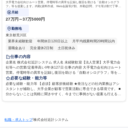
大手電力会社向けルート営業。停電時等の異常を記録し復旧を助ける「自動オシログラ
フ」等を提案します。内勤(資料作成、Web会議等)7割、外勤(訪問、デモ等)3割で丁寧な
OJTからスタート。
月給
27万円～37万5000円
勤務地
東京都荒川区
業界未経験歓迎
年間休日120日以上
月平均残業時間20時間以内
退職金あり
完全週休2日制
土日祝休み
仕事の内容
企業名 株式会社近計システム 求人名 未経験歓迎【法人営業】大手電力会
社等への営業/定着率高い!/年休127日 仕事の内容 大手電力会社向けルート
営業。停電時等の異常を記録し復旧を助ける「自動オシログラフ」等を提
案します。内勤(資料作成、Web会議等)7割、外勤(訪問、デモ等)3割で丁
必要な経験・能力等
寧なOJTからスタート。 担当顧客は東京を中心とした大手電力会社（1社2
必要な経験・能力等 【必須】顧客折衝経験 ★発注などの社内業務はアシ
0～30拠点担当、並行10～15案件）。 ・内勤（70％）：問合せ対応、提
スタントが補助し、大手企業が顧客で営業活動に専念できる環境です。 ■
案資料作成、アポ調整、Web会議 ・外勤（30％）：顧客訪問、新製品デ
分からないことは気軽に聞きやすく、今までに事例がない提案も行える風
モ 入社後半年～1年は先輩同行のOJT中心で専門知識を丁寧に指導しま
通し良い環境！ ■半年に1回開催される全社での営業会議で成功事例は共
す。独り立ち後は、自己裁量でスケジュールや出張を調整でき、自由度の
有し、組織全体で学び合う文化があります！ ■目先の数字ではなく、顧客
高い柔軟な働き方が可能な環境です。 募集職種 未経験歓迎【法人営業】
とは数年スパンの戦略的関係を重視。顧客の課題解決にじっくり向き合い
大手電力会社等への営業/定着率高い!/年休127日
たい方に最適です！ ■プロセス重視の評価で過度なノルマのプレッシャー
/
転職・求人トップ
はありません。 ■離職率は低く、定着率が高い！ 学歴・資格 学歴：大学
株式会社近計システム
院 大学 語学力： 資格：