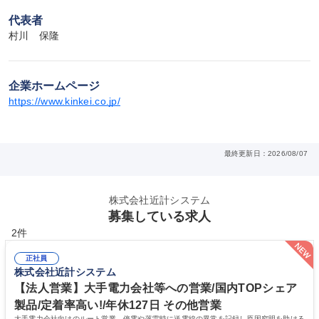
代表者
村川　保隆
企業ホームページ
https://www.kinkei.co.jp/
最終更新日：2026/08/07
株式会社近計システム
募集している求人
2件
正社員
株式会社近計システム
【法人営業】大手電力会社等への営業/国内TOPシェア
製品/定着率高い!/年休127日 その他営業
大手電力会社向けのルート営業。停電や落雷時に送電線の異常を記録し原因究明を助ける